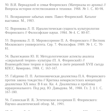
50. В.И. Вернадский и семья Флоренских (Материалы из архива) //
Вопросы истории естествознания и техники. 1988. № 1. С. 80-98.
51. Возвращение забытых имен. Павел Флоренский. Каталог
выставки. М., 1983.
52. Воронкова Л. П. Идеалистическая сущность культурологии
Флоренского // Философские науки. 1984. № 4. С. 80-87.
53. Воронкова Л. П. Мировоззрение П. А. Флоренского // Вестник
Московского университета. Сер. 7. Философия. 1989. № 1. С. 70-
81.
54. Вылегжанин Ю. Н. Методологические аспекты анализа
«сакральной теории» культуры (П. А. Флоренский) //
Взаимодействие теории и практики в свете решений XVII съезда
КПСС. Кемерово, 1988. С. 163-167.
55. Гайденко П. П. Антиномическая диалектика П.А. Флоренского
против закона тождества // Критика немарксистских концепций
диалектики XX века: В 8 кн. Кн. 4. Диалектика и проблема
иррационального. Под ред. Ю. Давыдова. М., 1988. Гл. 2. § 1. С.
167-180.
56. Галинская И. JL Эстетические воззрения П. Флоренского:
Научно-аналитический обзор. М., 1991.