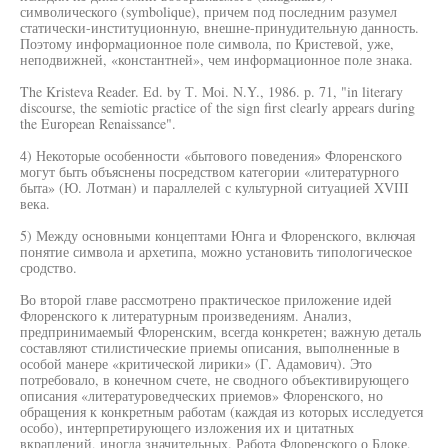
символического (symbolique), причем под последним разумел
статически-институционную, внешне-принудительную данность.
Поэтому информационное поле символа, по Кристевой, уже,
неподвижней, «константней», чем информационное поле знака.
The Kristeva Reader. Ed. by Т. Moi. N.Y., 1986. p. 71, "in literary
discourse, the semiotic practice of the sign first clearly appears during
the European Renaissance".
4) Некоторые особенности «бытового поведения» Флоренского
могут быть объяснены посредством категории «литературного
быта» (Ю. Лотман) и параллелей с культурной ситуацией XVIII
века.
5) Между основными концептами Юнга и Флоренского, включая
понятие символа и архетипа, можно установить типологическое
сродство.
Во второй главе рассмотрено практическое приложение идей
Флоренского к литературным произведениям. Анализ,
предпринимаемый Флоренским, всегда конкретен; важную деталь
составляют стилистические приемы описания, выполненные в
особой манере «критической лирики» (Г. Адамович). Это
потребовало, в конечном счете, не сводного объективирующего
описания «литературоведческих приемов» Флоренского, но
обращения к конкретным работам (каждая из которых исследуется
особо), интерпретирующего изложения их и цитатных
вкраплений, иногда значительных. Работа Флоренского о Блоке,