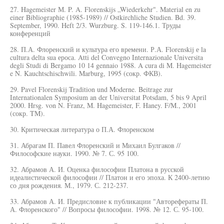
27. Hagemeister М. P. A. Florenskijs „Wiederkehr". Material en zu
einer Bibliographie (1985-1989) // Ostkirchliche Studien. Bd. 39.
September, 1990. Heft 2/3. Wurzburg. S. 119-146.1. Труды
конференций
28. П.А. Флоренский и культура его времени. Р.А. Florenskij е la
cultura delta sua ероса. Atti del Convegno Internazionale Universita
degli Studi di Bergamo 10 14 gennaio 1988. A cura di M. Hagemeister
e N. Kauchtschischwili. Marburg, 1995 (сокр. ФКВ).
29. Pavel Florenskij Tradition und Moderne. Beitrage zur
Internationalen Symposium an der Universitat Potsdam, 5 bis 9 April
2000. Hrsg. von N. Franz, M. Hagemeister, F. Haney. F/M., 2001
(сокр. TM).
30. Критическая литература о П.А. Флоренском
31. Абрагам П. Павел Флоренский и Михаил Булгаков //
Философские науки. 1990. № 7. С. 95 100.
32. Абрамов А. И. Оценка философии Платона в русской
идеалистической философии // Платон и его эпоха. К 2400-летию
со дня рождения. М., 1979. С. 212-237.
33. Абрамов А. И. Предисловие к публикации "Авторефераты П.
А. Флоренского" // Вопросы философии. 1998. № 12. С. 95-100.