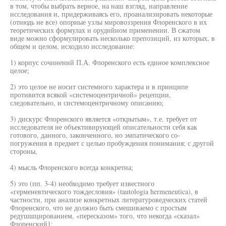
в том, чтобы выбрать верное, на наш взгляд, направление
исследования и, придерживаясь его, проанализировать некоторые
(отнюдь не все) опорные узлы мировоззрения Флоренского в их
теоретических формулах и орудийном применении. В сжатом
виде можно сформулировать несколько препозиций, из которых, в
общем и целом, исходило исследование:
1) корпус сочинений П.А. Флоренского есть единое комплексное
целое;
2) это целое не носит системного характера и в принципе
противится всякой «системоцентричной» рецепции,
следовательно, и системоцентричному описанию;
3) дискурс Флоренского является «открытым», т.е. требует от
исследователя не объективирующей описательности себя как
готового, данного, законченного, но эмпатического со-
погружения в предмет с целью пробуждения понимания; с другой
стороны,
4) мысль Флоренского всегда конкретна;
5) это (пп. 3-4) необходимо требует известного
«герменевтического тождесловия» (tautologia hermeneutica), в
частности, при анализе конкретных литературоведческих статей
Флоренского, что не должно быть смешиваемо с простым
редушшцированием, «пересказом» того, что некогда «сказал»
Флоренский1;