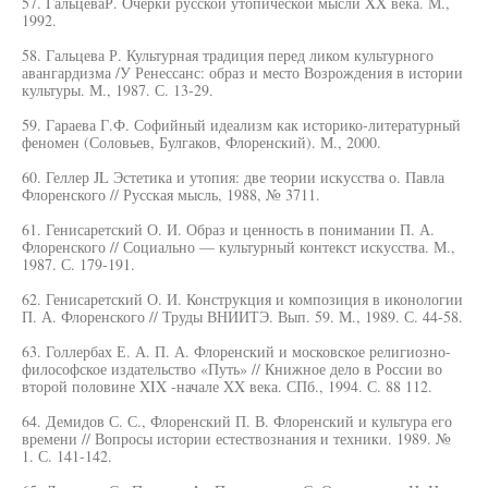
57. ГальцеваР. Очерки русской утопической мысли XX века. М.,
1992.
58. Гальцева Р. Культурная традиция перед ликом культурного
авангардизма /У Ренессанс: образ и место Возрождения в истории
культуры. М., 1987. С. 13-29.
59. Гараева Г.Ф. Софийный идеализм как историко-литературный
феномен (Соловьев, Булгаков, Флоренский). М., 2000.
60. Геллер JL Эстетика и утопия: две теории искусства о. Павла
Флоренского // Русская мысль, 1988, № 3711.
61. Генисаретский О. И. Образ и ценность в понимании П. А.
Флоренского // Социально — культурный контекст искусства. М.,
1987. С. 179-191.
62. Генисаретский О. И. Конструкция и композиция в иконологии
П. А. Флоренского // Труды ВНИИТЭ. Вып. 59. М., 1989. С. 44-58.
63. Голлербах Е. А. П. А. Флоренский и московское религиозно-
философское издательство «Путь» // Книжное дело в России во
второй половине XIX -начале XX века. СПб., 1994. С. 88 112.
64. Демидов С. С., Флоренский П. В. Флоренский и культура его
времени // Вопросы истории естествознания и техники. 1989. №
1. С. 141-142.