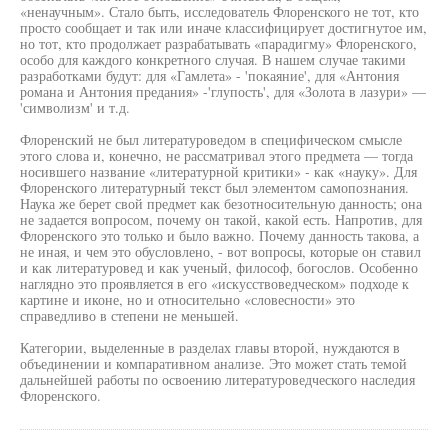
«ненаучным». Стало быть, исследователь Флоренского не тот, кто
просто сообщает и так или иначе классифицирует достигнутое им,
но тот, кто продолжает разрабатывать «парадигму» Флоренского,
особо для каждого конкретного случая. В нашем случае такими
разработками будут: для «Гамлета» - 'покаяние', для «Антония
романа и Антония предания» -'глупость', для «Золота в лазури» —
'символизм' и т.д.
Флоренский не был литературоведом в специфическом смысле
этого слова и, конечно, не рассматривал этого предмета — тогда
носившего название «литературной критики» - как «науку». Для
Флоренского литературный текст был элементом самопознания.
Наука же берет свой предмет как безотносительную данность; она
не задается вопросом, почему он такой, какой есть. Напротив, для
Флоренского это только и было важно. Почему данность такова, а
не иная, и чем это обусловлено, - вот вопросы, которые он ставил
и как литературовед и как ученый, философ, богослов. Особенно
наглядно это проявляется в его «искусствоведческом» подходе к
картине и иконе, но и относительно «словесности» это
справедливо в степени не меньшей.
Категории, выделенные в разделах главы второй, нуждаются в
объединении и компаративном анализе. Это может стать темой
дальнейшей работы по освоению литературоведческого наследия
Флоренского.