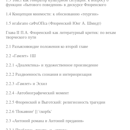
функции «бытового поведения» в дискурсе Флоренского
1.4 Концепция мнимости: к обоснованию «теургии»
1.5 игаЬгапо саФхОПса (Флоренский Юнг А. Шмидт)
Глава II П.А. Флоренский как литературный критик: по вехам
творческого пути
2.1 Разъясняюндие положения ко второй главе
2.2 «Гамлет» 1Ш
2.2.1 «Диалектика» и художественное произведение
2.2.2 Раздвоенность сознания и интериоризация
2.2.3 «Гамлет» и Эсхил
2.2.4 -Автобиографический момент
2.2.5 Флоренский и Выготский: религиозность трагедии
2.2.6 'Покаяние' [| 'скорбь'
2.3 «Антоний романа и Антоний предания»
2.3.1 Проблема «текста» и «автора»