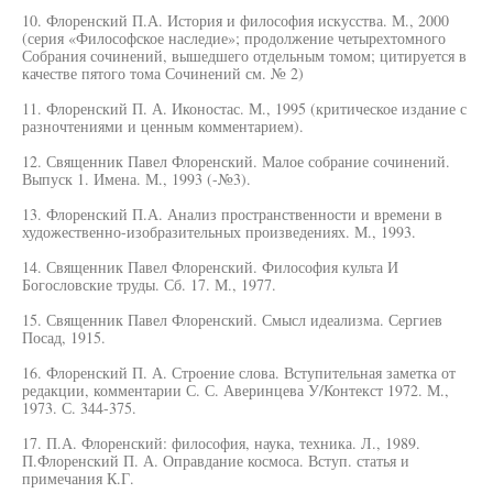
10. Флоренский П.А. История и философия искусства. М., 2000
(серия «Философское наследие»; продолжение четырехтомного
Собрания сочинений, вышедшего отдельным томом; цитируется в
качестве пятого тома Сочинений см. № 2)
11. Флоренский П. А. Иконостас. М., 1995 (критическое издание с
разночтениями и ценным комментарием).
12. Священник Павел Флоренский. Малое собрание сочинений.
Выпуск 1. Имена. М., 1993 (-№3).
13. Флоренский П.А. Анализ пространственности и времени в
художественно-изобразительных произведениях. М., 1993.
14. Священник Павел Флоренский. Философия культа И
Богословские труды. Сб. 17. М., 1977.
15. Священник Павел Флоренский. Смысл идеализма. Сергиев
Посад, 1915.
16. Флоренский П. А. Строение слова. Вступительная заметка от
редакции, комментарии С. С. Аверинцева У/Контекст 1972. М.,
1973. С. 344-375.
17. П.А. Флоренский: философия, наука, техника. Л., 1989.
П.Флоренский П. А. Оправдание космоса. Вступ. статья и
примечания К.Г.