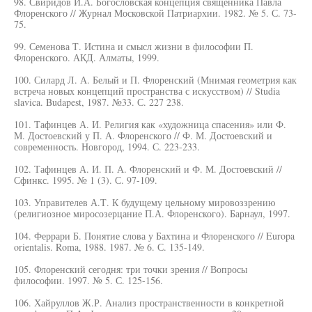
98. Свиридов И.А. Богословская концепция священника Павла
Флоренского // Журнал Московской Патриархии. 1982. № 5. С. 73-
75.
99. Семенова Т. Истина и смысл жизни в философии П.
Флоренского. АКД. Алматы, 1999.
100. Силард Л. А. Белый и П. Флоренский (Мнимая геометрия как
встреча новых концепций пространства с искусством) // Studia
slavica. Budapest, 1987. №33. С. 227 238.
101. Тафинцев А. И. Религия как «художница спасения» или Ф.
М. Достоевский у П. А. Флоренского // Ф. М. Достоевский и
современность. Новгород, 1994. С. 223-233.
102. Тафинцев А. И. П. А. Флоренский и Ф. М. Достоевский //
Сфинкс. 1995. № 1 (3). С. 97-109.
103. Управителев А.Т. К будущему цельному мировоззрению
(религиозное миросозерцание П.А. Флоренского). Барнаул, 1997.
104. Феррари Б. Понятие слова у Бахтина и Флоренского // Europa
orientalis. Roma, 1988. 1987. № 6. С. 135-149.
105. Флоренский сегодня: три точки зрения // Вопросы
философии. 1997. № 5. С. 125-156.
106. Хайруллов Ж.Р. Анализ пространственности в конкретной