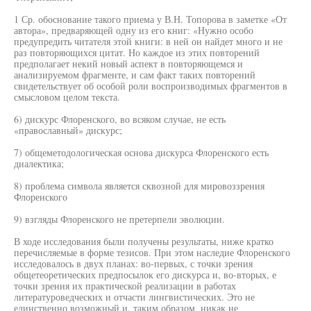
1 Ср. обоснование такого приема у В.Н. Топорова в заметке «От
автора», предваряющей одну из его книг: «Нужно особо
предупредить читателя этой книги: в ней он найдет много и не
раз повторяющихся цитат. Но каждое из этих повторений
предполагает некий новый аспект в повторяющемся и
анализируемом фрагменте, и сам факт таких повторений
свидетельствует об особой роли воспроизводимых фрагментов в
смысловом целом текста.
6) дискурс Флоренского, во всяком случае, не есть
«православный» дискурс;
7) общеметодологическая основа дискурса Флоренского есть
диалектика;
8) проблема символа является сквозной для мировоззрения
Флоренского
9) взгляды Флоренского не претерпели эволюции.
В ходе исследования были получены результаты, ниже кратко
перечисляемые в форме тезисов. При этом наследие Флоренского
исследовалось в двух планах: во-первых, с точки зрения
общетеоретических предпосылок его дискурса и, во-вторых, е
точки зрения их практической реализации в работах
литературоведческих и отчасти лингвистических. Это не
единственно возможный и, таким образом, никак не