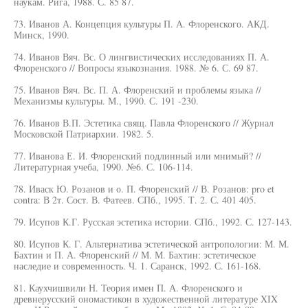
наукам. Рига, 1988. С. 85 87.
73. Иванов А. Концепция культуры П. А. Флоренского. АКД.
Минск, 1990.
74. Иванов Вяч. Вс. О лингвистических исследованиях П. А.
Флоренского // Вопросы языкознания. 1988. № 6. С. 69 87.
75. Иванов Вяч. Вс. П. А. Флоренский и проблемы языка //
Механизмы культуры. М., 1990. С. 191 -230.
76. Иванов В.П. Эстетика свящ. Павла Флоренского // Журнал
Московской Патриархии. 1982. 5.
77. Иванова Е. И. Флоренский подлинный или мнимый? //
Литературная учеба, 1990. №6. С. 106-114.
78. Иваск Ю. Розанов и о. П. Флоренский // В. Розанов: pro et
contra: В 2т. Сост. В. Фатеев. СПб., 1995. Т. 2. С. 401 405.
79. Исупов К.Г. Русская эстетика истории. СПб., 1992. С. 127-143.
80. Исупов К. Г. Альтернатива эстетической антропологии: М. М.
Бахтин и П. А. Флоренский // М. М. Бахтин: эстетическое
наследие и современность. Ч. 1. Саранск, 1992. С. 161-168.
81. Каухчишвили Н. Теория имен П. А. Флоренского и
древнерусский ономастикон в художественной литературе XIX