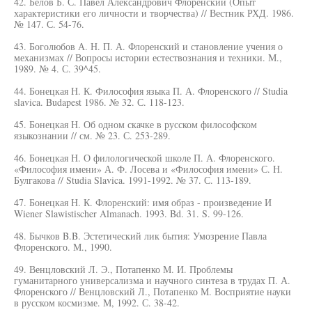
42. Белов Б. С. Павел Александрович Флоренский (Опыт
характеристики его личности и творчества) // Вестник РХД. 1986.
№ 147. С. 54-76.
43. Боголюбов А. Н. П. А. Флоренский и становление учения о
механизмах // Вопросы истории естествознания и техники. М.,
1989. № 4. С. 39^45.
44. Бонецкая Н. К. Философия языка П. А. Флоренского // Studia
slavica. Budapest 1986. № 32. С. 118-123.
45. Бонецкая Н. Об одном скачке в русском философском
языкознании // см. № 23. С. 253-289.
46. Бонецкая Н. О филологической школе П. А. Флоренского.
«Философия имени» А. Ф. Лосева и «Философия имени» С. Н.
Булгакова // Studia Slavica. 1991-1992. № 37. С. 113-189.
47. Бонецкая Н. К. Флоренский: имя образ - произведение И
Wiener Slawistischer Almanach. 1993. Bd. 31. S. 99-126.
48. Бычков B.B. Эстетический лик бытия: Умозрение Павла
Флоренского. М., 1990.
49. Венцловский Л. Э., Потапенко М. И. Проблемы
гуманитарного универсализма и научного синтеза в трудах П. А.
Флоренского // Венцловский Л., Потапенко М. Восприятие науки
в русском космизме. М, 1992. С. 38-42.