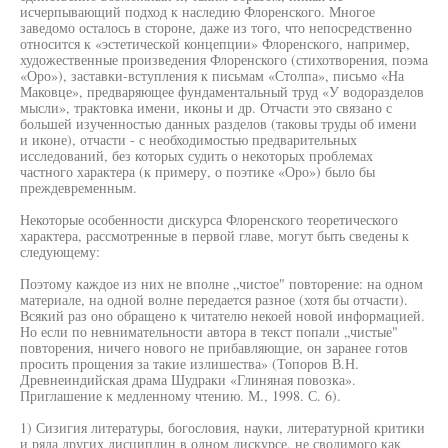
исчерпывающий подход к наследию Флоренского. Многое
заведомо осталось в стороне, даже из того, что непосредственно
относится к «эстетической концепции» Флоренского, например,
художественные произведения Флоренского (стихотворения, поэма
«Оро»), заставки-вступления к письмам «Столпа», письмо «На
Маковце», предваряющее фундаментальный труд «У водоразделов
мысли», трактовка имени, иконы и др. Отчасти это связано с
большей изученностью данных разделов (таковы труды об имени
и иконе), отчасти - с необходимостью предварительных
исследований, без которых судить о некоторых проблемах
частного характера (к примеру, о поэтике «Оро») было бы
преждевременным.
Некоторые особенности дискурса Флоренского теоретического
характера, рассмотренные в первой главе, могут быть сведены к
следующему:
Поэтому каждое из них не вполне „чистое" повторение: на одном
материале, на одной волне передается разное (хотя бы отчасти).
Всякий раз оно обращено к читателю некоей новой информацией.
Но если по невнимательности автора в текст попали „чистые"
повторения, ничего нового не прибавляющие, он заранее готов
просить прощения за такие излишества» (Топоров В.Н.
Древнеиндийская драма Шудраки «Глиняная повозка».
Приглашение к медленному чтению. М., 1998. С. 6).
1) Сизигия литературы, богословия, науки, литературной критики
и ряда других дисциплин в одном дискурсе, не сводимого как