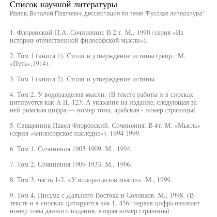
Список научной литературы
Ивлев, Виталий Павлович, диссертация по теме "Русская литература"
1. Флоренский П.А. Сочинения: В 2 т. М., 1990 (серия «Из
истории отечественной философской мысли»).
2. Том 1 (книга 1). Столп и утверждение истины (репр.: М.
«Путь»,1914).
3. Том 1 (книга 2). Столп и утверждение истины.
4. Том 2. У водоразделов мысли. (В тексте работы и в сносках
цитируется как А II, 123: А указание на издание, следующая за
ней римская цифра — номер тома, арабская - номер страницы)
5. Священник Павел Флоренский. Сочинения: В 4т. М. «Мысль»
(серия «Философское наследие»). 1994 1999.
6. Том 1. Сочинения 1903 1909. М., 1994.
7. Том 2. Сочинения 1909 1933. М., 1996.
8. Том 3, часть 1-2. «У водоразделов мысли». М., 1999.
9. Том 4. Письма с Дальнего Востока и Соловков. М., 1998. (В
тексте и в сносках цитируется как 1, 456: первая цифра означает
номер тома данного издания, вторая номер страницы)