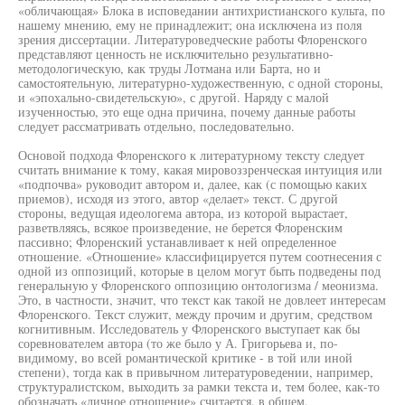
«обличающая» Блока в исповедании антихристианского культа, по
нашему мнению, ему не принадлежит; она исключена из поля
зрения диссертации. Литературоведческие работы Флоренского
представляют ценность не исключительно результативно-
методологическую, как труды Лотмана или Барта, но и
самостоятельную, литературно-художественную, с одной стороны,
и «эпохально-свидетельскую», с другой. Наряду с малой
изученностью, это еще одна причина, почему данные работы
следует рассматривать отдельно, последовательно.
Основой подхода Флоренского к литературному тексту следует
считать внимание к тому, какая мировоззренческая интуиция или
«подпочва» руководит автором и, далее, как (с помощью каких
приемов), исходя из этого, автор «делает» текст. С другой
стороны, ведущая идеологема автора, из которой вырастает,
разветвляясь, всякое произведение, не берется Флоренским
пассивно; Флоренский устанавливает к ней определенное
отношение. «Отношение» классифицируется путем соотнесения с
одной из оппозиций, которые в целом могут быть подведены под
генеральную у Флоренского оппозицию онтологизма / меонизма.
Это, в частности, значит, что текст как такой не довлеет интересам
Флоренского. Текст служит, между прочим и другим, средством
когнитивным. Исследователь у Флоренского выступает как бы
соревнователем автора (то же было у А. Григорьева и, по-
видимому, во всей романтической критике - в той или иной
степени), тогда как в привычном литературоведении, например,
структуралистском, выходить за рамки текста и, тем более, как-то
обозначать «личное отношение» считается, в общем,