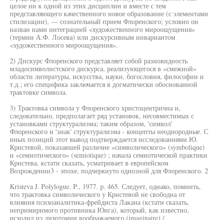
целое ни к одной из этих дисциплин и вместе с тем
представляющего качественного новое образование (с элементами
стилизации), — сознательный прием Флоренского; условно он
назван нами интеграцией «художественного мироощущения»
(термин А.Ф. Лосева) или дискурсивным инвариантом
«художественного мироощущения».
2) Дискурс Флоренского представляет собой разновидность
младосимволистского дискурса, реализующегося в «смежной»
области литературы, искусства, науки, богословия, философии и
т.д.; его специфика заключается в догматически обоснованной
трактовке символа.
3) Трактовка символа у Флоренского христоцентрична и,
следовательно, предполагает ряд установок, несовместимых с
установками структурализма; таким образом, 'символ'
Флоренского и 'знак' структурализма - концепты неоднородные. С
иных позиций этот вывод подтверждается исследованиями Ю.
Кристевой, показавшей различие «символического» (symbolique)
и «семиотического» (semiotique) ; начала семиотической практики
Кристева, кстати сказать, усматривает в европейском
Возрождении3 - эпохе, подчеркнуто одиозной для Флоренского. 2
Kristeva J. Polylogue. P., 1977. p. 465. Следует, однако, помнить,
что трактовка символического у Кристевой не свободна от
влияния психоаналитика-фрейдиста Лакана (кстати сказать,
непримиримого противника Юнга), который, как известно,
исходил из дихотомии воображаемого (imaginaire) /