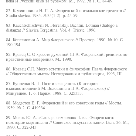
века И Русский язык за рубежом. М., 1992. № 1. С. 84-89.
82. Каухчишвили Н. П. А. Флоренский и итальянское треченто //
Studia slavica. 1985. №35(1-2). p. 45-59.
83. Kauchtschischwili N. Florenskij, Bachtin, Lotman (dialogo a
distanza) // Slavica Tergestina. Vol. 4. Trieste, 1996.
84. Копелиович А. Мир Флоренского // Простор. 1990. № 10. С.
190-194.
85. Кравец С. О красоте духовной (П.А. Флоренский: религиозно-
нравственные воззрения). М., 1990.
86. Кравец C.JI. Место эстетики в философии Павла Флоренского
// Общественная мысль: Исследования и публикации, 1993, III.
87. Купченко В. П. Поэт и священник (К истории
взаимоотношений М. Волошина и П.А. Флоренского) //
Минувшее. Т. 6. Париж, 1988. С. 325333.
88. Модестов Е. Г. Флоренский и его советские годы // Мосты.
1959. № 2. С. 419^34.
89. Молок Ю. А. «Словарь символов» Павла Флоренского:
некоторые маргиналии // Советское искусствознание. Вып. 26. М.,
1990. С. 322-343.