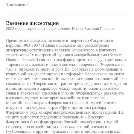
3 аключение
Введение диссертации
2002 год, автореферат по филологии, Ивлев, Виталий Павлович
Предметом исследования является творчество Флоренского периода 1903-1937 гг.Цепь исследования - рассмотрение литературно-эстетических взглядов Флоренского в контексте теоретическх^х построений русского младосймволизма (Бельпт, Иванов, Эллвс).В связи с этим формулируются следующие задачи: - представить идеологический контекст творчества Флоренского, т.е.: a) определить место и роль Вл. Соловьева в формировании культурной и идеологической платфорл&г Флоренского по связи ее с течением символизма; b) выявить историко-генеткческий фон символологик Флоренского; - рассмотреть сходства и расхождения принципиального характера между семиотической трактовкой знака и трактовкой символа в учении Флоренского; - разъяснить, насколько удастся, некоторые важнейшие концепты из понятийного аппарата Флоренского (реализм, музей, синтез искусств - исследовать структ^фу и принципы разбора Флоренским ряда конкретных художественных произведений.На защиту выносятся следучопще положения: - Дискурс^ Флоренского был сформирован ближайшим образом, с одной стороны, под воздействием переосмысленной идеологии Вл.Соловьева, с другой - художественного метода символизма, главным образом, русского младосймволизма; он представляет собой, с точки зрения стилистики и образа мысли, своего рода синкретизм того, что ^ Понятие дискурса здесь и далее рассматривается согласно второму значению в классификации Патрика Серьо: «единица, по размеру превосходящая фразу, высказывание в глобальном смысле» (Серьо П. Анализ др«?|^ урса во л. в диссертации названо 'художественным' и 'философским' направлениями Серебряного века. Понятие символа у Флоренского имеет лишь косвенное отношение к понятию знака в структуральной поэтике и, во всяком сл>'чае, принадлежит к иной мировоззренческой традиции, нежели этот последний. - Есть основания сближать литературоведческие приемы Флоренского с подходом к художественному тексту К.-Г. Юнга, ср. текстовая 'первопочва' (Флоренский) и 'архетип' (Юнг) и др. - Христианская догматика является преимущественным фактором теоретико-литературоведческих и литературно-критических изысканий Флоренского и оказывает прямое влияние на его понятийный аппарат.Методологической основой исследования является синкретизм герменевтического, лингвосемантического и историко-литературного подходов к литературному тексту.Теоретическую и лгетодологическую базу диссертации составляют основные концептуальные положения, сформулированные в трудах П.А. Флоренского, А..Ф. Лосева, A . A . Потебни, К.Г. Юнга, В.Н. Топорова, К.Г. Исупова, Хоружего, Н. Бонецкой и др.Источниками исследования сл>'жат опубликованные на сей день тексты П.А. Флоренского. Это четыре тома, вышедшие в составе серии «Философское наследие», отдельный том из той же серии по философии художественного творчества, «Столп и утверждение истины» (1914). В этом же ряду^ назовем первую часть составленной К.Г. Ис^тювым антологии о «личности и творчестве Павла Флоренского в оденке руссю1х мыслителей и исследователей». Важным источником были теоретические работы младосимволиетов, в первую очередь Вяч. Иванова, Андрея Белого и Эллиса.Французской школе // Семиотика: Антология. Сост. Ю.С. Степанов. М., 2001.В целом наследие П.А. Флоренского можно, с известной долей условности, раскределйть но пяти классам (выключая фотохудожественные опыты, для которых в авторском Проспекте собрания сочинений задуман был отдельный X V том); это исследования: 1) литературно-критические (см. гл. II), 2) философско-богословские («Столп», «Водоразделы»), 3) художественно-критические («Золото в лазури», «Соль земли») 4) научно-технические (монография о диэлектриках, «Мнимости в геометрии», статьи в Технической энциклопедии) 5) эпистолярно-мемуаркые (письма из Соловецкого лагеря, «Детям моим»).Флоренский указывал на органический характер своего творчества: малейшая частность столь же важна и нагружена смыслом, сколько фундаментальные категории. Идеальным исследователем Флоренского был бы, следовательно, тот, кто исходил бы в равной мере из литературнокритических и философско-богословских, а также из научно-технических трудов о. Павла. Автор настоящей работы не обладает сведениями, которые позволили бы усвоить и сколько-нибудь компетентно оценить работы Флоренского в области наук технических; с другой стороны, не хотелось ему слепо доверяться и чужим оценкам, тем более, что они по большей части слишком противоречивы, чтобы выглядеть очевидно-убедительными. По этим причинам исключены из источников все научно-технические труды о. Павла.Также оставлены в стороне проблемы, относящиеся к живописи (обратная перспектива, гравюра и масляная живопись, значение живописных поз и жестов и т.д.), обращение к коим на протяжении работы лишь спорадическое. Автор сознает, что это сужает сферу вьгоодов, к которым он приходит на протяжении исследования.Традиционно П.А. Флоренского воспринимают в качестве «философа».Половиккин), богословы (игум. Андроник [Трубачев], иерм. Иннокентий Павлов]) и - last but not the least - филолог^и (Н. Бонецкая). ^ Жолковский А .^К., Щеглов Ю.К. Работы по поэтике выразительности. М., 1996. 263. ^ Ср.: Флоренский сегодня: три точки зрения // Вопросы философии. 1997. ЗУ« 5. 125-156. Что касается эстетической концепции Флоренского, то в этой области сделано не так много, сравнительно с тем, что, в общих чертах, предстоит еще сделать. Помимо описательных работ В. Иванова (1982), Киррех! Н.-]. (1987), И. Гзлинской (1991), компиляции К. Баршта (1997), следует выделить работы Л. Геллера (1988), А. Шишкина (1990), Кравца (1993), В. Бычкова (1990), К. Исупова (1992; 1992а; 1996; 2001), а также главу о Флоренском из компендиума Г. Почепцова (2001) о русской семиотике'^. Кроме того, эстетической концепции Флоренского, преимущественно в философском аспекте, посвящено несколько кандидатских диссертаций: Я. Д>^бейковской (1995), О. Зоткиной (1991), А. Иванова (1990), Ж. Хайруллова (1997). В этих диссертациях, поднимающих важные теоретические вопросы (проблема проетранственности в искусствоведении Флоренского 20-х годов, онтологические основания эстетики, проблема символа), «литературоведческ11е» работы Флоренского не затрагиваются. Следует упомянуть и диссертацию на соискание степени кандидата богословия, связующую, судя по названию, богословие и эстетику Флоренского: Вишневский П.С. Богословско-эстетические воззрения священника Павла Флоренского. Загорск, 1981 (рукопись хранится в библиотеке МДЛ; н^м не доступна). Несколько богословских диссертаций о Флоренском созданы в Санкт-Петербургской Д>'ховной Академии и хранятся в ее библиотеке.Лингвистические воззрения Флоренского, занимающие исключительное положение в его эстетике, рассматривались Аверикцевым (1973), Вяч. Вс.Ивановым (1988; 1990), Б. Феррари (1987), Н. Бонецкой (1988), Саззеду 8. (1988), СЬетуак Г. (1988), в новейшее время - Н. Безлепкккым (2001), чей сводко-компилятивкый труд под названием «Философия языка в России» уделяет Флоренскому тридцать страниц. Наибольшее методологическое значение, пожалуй, имеет статья С. Аверинцева, вскрывающая в научном дискурсе Флоренского художественные элементы и побуждающая применять Почепцов Г. Русская семиотика. М., 2000. Гл. 3. раздел 3 Религиозный подход: П. Флоренский. 219-240. к нему вообще и к лингвистическим выкладкам, в частности, эмпатические критерии.Понятно, что значение эстетики в наследии Флоренского таково, что говорить о сколько-нибудь адекватном понимании его «философскоэстетйческого Органона» {К.Г. Исупов) на основе только «философских», «богословских» и «научных» исследований, помимо эстетической концепции, - значит заниматься заведомо обреченным делом; да и, по справедливому замечанию Я. Дубейковской, «вся философия Флоренского является по преимуществу эстетической»^. Но даже понятия «эстетического» самого по себе не достаточно. Имеются «весьма веские основания считать ПЛ. Флоренского символистом» (А.. Казарян), т.е., так или иначе, причислять его к важнейшему литерат}фно-художественному направлению Серебряного века.Еще Г. Флоровекий сделал наблюдение о «единстве лирического опыта» Белого и Флоренского (РС, 362). Хоружий в статье «Рисунок судьбы» утверждает: «Вместе с Вяч. Ивановым, вместе с Андреем Белым Флоренский прочно принадлежит философскому крылу символизма»^. Также К.Г. Исупов говорит: «Общение с символистами имело для Флоренского кардинальное значение» (РС, 15). В этом направлении выполнены работы Лены Силард (1987) и В. Пйскунова (1988) о Белом и Флоренском (последний автор акцентирует не только сходства, но и различия двух мыслителей), А. Шишкина об Иванове и Флоренском (1988) и др.Достаточно внимания уделял Флоренский и литературной критике.Здесь нашли применение - а иногда и эксклюзивное обоснование и разработку - многие теоретические концепты, такие хкак 'сихмвол', 'лик / лицо / личина / личность', 'онтологизм', 'мнимость', 'иллюзия' и др. Эта сторона наследия Флоренского - в особенности литературная критика - наименее изучены даже в исследованиях «эстетического» уклона. Между тем высказывания ^ Дубейковская Я. Онтологические основания эстетики П.А. Флоренского.АКД. Екатеринбург, 1995. 7. ^ P.A. Fîorenskij е 1а cultura délia sua época. Atti del Convegno intemazionaîe Università degli Studi di Bergamo 10-14 gennaio 1988. Marburg, 1995. 52.Флоренского о литературе всегда представляли большой интерес; выходила даже отдельная подборка его мнений''. Что потребность в их описании назрела, свидетельствует хотя бы тот факт, что акад. Ю.С. Степанов вынужден в своих «Константах» ссьшаться на рукопись комментария к «Антонию романа и Антонию предания», созданному одним из его учеников, поскольку какие-либо печатные работы на эту тему отсутствуют . В настоящей работе сделана попытка восполнить, насколько это удастся, данный пробел. А именно, вторая глава работы - «ПЛ. Флоренский как литературный критик» посвящена рассмотрению «практического литературоведения» Флоренского. хАкцент сделан, помимо интерпретирующего изложения самих работ (его не следует смешивать с «реферированием»!), на иктертекстуальном пар