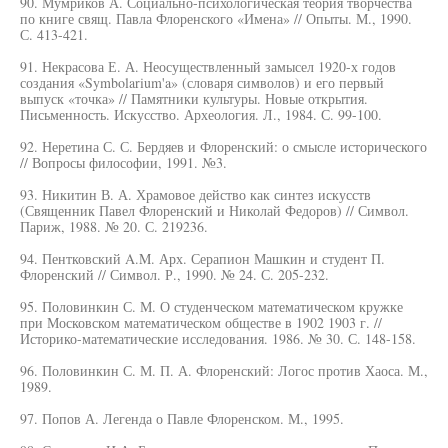
90. Мумриков А. Социально-психологическая теория творчества
по книге свящ. Павла Флоренского «Имена» // Опыты. М., 1990.
С. 413-421.
91. Некрасова Е. А. Неосуществленный замысел 1920-х годов
создания «Symbolarium'a» (словаря символов) и его первый
выпуск «точка» // Памятники культуры. Новые открытия.
Письменность. Искусство. Археология. Л., 1984. С. 99-100.
92. Неретина С. С. Бердяев и Флоренский: о смысле исторического
// Вопросы философии, 1991. №3.
93. Никитин В. А. Храмовое действо как синтез искусств
(Священник Павел Флоренский и Николай Федоров) // Символ.
Париж, 1988. № 20. С. 219236.
94. Пентковский A.M. Арх. Серапион Машкин и студент П.
Флоренский // Символ. Р., 1990. № 24. С. 205-232.
95. Половинкин С. М. О студенческом математическом кружке
при Московском математическом обществе в 1902 1903 г. //
Историко-математические исследования. 1986. № 30. С. 148-158.
96. Половинкин С. М. П. А. Флоренский: Логос против Хаоса. М.,
1989.
97. Попов А. Легенда о Павле Флоренском. М., 1995.