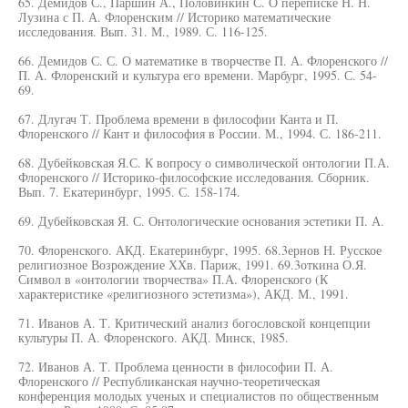
65. Демидов С., Паршин А., Половинкин С. О переписке Н. Н.
Лузина с П. А. Флоренским // Историко математические
исследования. Вып. 31. М., 1989. С. 116-125.
66. Демидов С. С. О математике в творчестве П. А. Флоренского //
П. А. Флоренский и культура его времени. Марбург, 1995. С. 54-
69.
67. Длугач Т. Проблема времени в философии Канта и П.
Флоренского // Кант и философия в России. М., 1994. С. 186-211.
68. Дубейковская Я.С. К вопросу о символической онтологии П.А.
Флоренского // Историко-философские исследования. Сборник.
Вып. 7. Екатеринбург, 1995. С. 158-174.
69. Дубейковская Я. С. Онтологические основания эстетики П. А.
70. Флоренского. АКД. Екатеринбург, 1995. 68.3ернов Н. Русское
религиозное Возрождение ХХв. Париж, 1991. 69.3откина О.Я.
Символ в «онтологии творчества» П.А. Флоренского (К
характеристике «религиозного эстетизма»), АКД. М., 1991.
71. Иванов А. Т. Критический анализ богословской концепции
культуры П. А. Флоренского. АКД. Минск, 1985.
72. Иванов А. Т. Проблема ценности в философии П. А.
Флоренского // Республиканская научно-теоретическая
конференция молодых ученых и специалистов по общественным