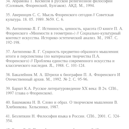
34. Абрамова Т. Космизм в русской религиозной философии
(Соловьев, Флоренский, Булгаков). АКД. М., 1994.
35. Аверинцев С. С. Мысль Флоренского сегодня // Советская
культура. 18. 05. 1989. №59. С. 6.
36. Антипенко JI. Г. Истинность, ценность, красота (О книге П. А.
Флоренского «Мнимости в геометрии») // Социально-культурный
контекст искусства. Историко-эстетический анализ. М., 1987. С.
192-198.
37. Антипенко JI. Г. Сущность предметно-образного мышления:
итоги и перспективы (по материалам творчества П.А.
Флоренского) // Проблема единства современного искусства и
классического наследия. JL, 1988. С. 101-124.
38. Бакалейник М. А. Штрихи к биографии П. А. Флоренского И
Отечественный архив. М., 1992. № 2. С. 95-96.
39. Баршт К.А. Русское литературоведение XX века: В 2ч. СПб.,
1997 (глава о Флоренском).
40. Башмакова Н. В. Слово и образ. О творческом мышлении В.
Хлебникова. Хельсинки, 1987.
41. Безлепкин Н. Философия языка в России. СПб., 2001. С. 324-
354.