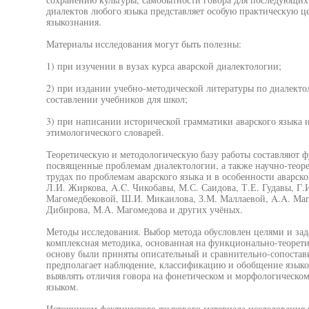
диалектов любого языка представляет особую практическую це
языкознания.
Материалы исследования могут быть полезны:
1) при изучении в вузах курса аварской диалектологии;
2) при издании учебно-методической литературы по диалекто
составлении учебников для школ;
3) при написании исторической грамматики аварского языка и
этимологического словарей.
Теоретическую и методологическую базу работы составляют 
посвященные проблемам диалектологии, а также научно-теоре
трудах по проблемам аварского языка и в особенности аварско
Л.И. Жиркова, A.C. Чикобавы, М.С. Саидова, Т.Е. Гудавы, Г.
Магомедбековой, Ш.И. Микаилова, З.М. Маллаевой, A.A. Маг
Дибирова, М.А. Магомедова и других учёных.
Методы исследования. Выбор метода обусловлен целями и зад
комплексная методика, основанная на функционально-теорети
основу были приняты описательный и сравнительно-сопостав
предполагает наблюдение, классификацию и обобщение языков
выявлять отличия говора на фонетическом и морфологическом
языком.
Источником фактического языкового материала исследования