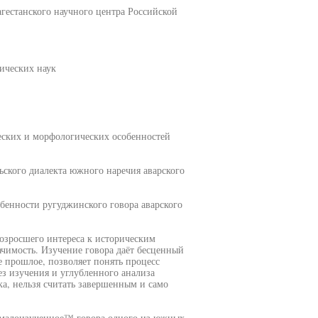
гестанского научного центра Российской
ических наук
еских и морфологических особенностей
ьского диалекта южного наречия аварского
бенности ругуджинского говора аварского
возросшего интереса к историческим
ачимость. Изучение говора даёт бесценный
е прошлое, позволяет понять процесс
ез изучения и углубленного анализа
а, нельзя считать завершенным и само
в малоизученное™ говора одного из южных