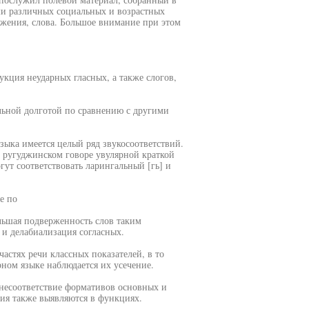
ями различных социальных и возрастных
ажения, слова. Большое внимание при этом
укция неударных гласных, а также слогов,
ельной долготой по сравнению с другими
зыка имеется целый ряд звукосоответствий.
в ругуджинском говоре увулярной краткой
гут соответствовать ларингальный [гь] и
е по
льшая подверженность слов таким
 и делабиализация согласных.
астях речи классных показателей, в то
рном языке наблюдается их усечение.
 несоответствие формативов основных и
ия также выявляются в функциях.