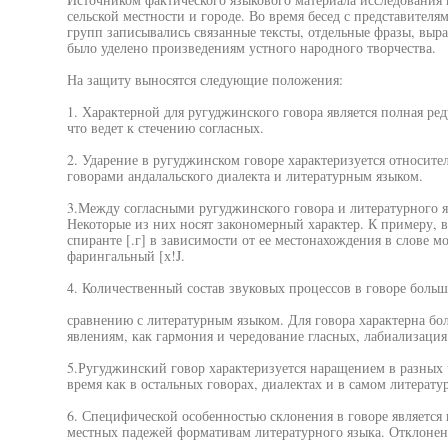
сельской местности и городе. Во время бесед с представител
групп записывались связанные тексты, отдельные фразы, выр
было уделено произведениям устного народного творчества.
На защиту выносятся следующие положения:
1. Характерной для ругуджинского говора является полная ред
что ведет к стечению согласных.
2. Ударение в ругуджинском говоре характеризуется относит
говорами андалальского диалекта и литературным языком.
3.Между согласными ругуджинского говора и литературного я
Некоторые из них носят закономерный характер. К примеру, 
спиранте [.г] в зависимости от ее местонахождения в слове мо
фарингальный [х!J.
4. Количественный состав звуковых процессов в говоре больш
сравнению с литературным языком. Для говора характерна бо
явлениям, как гармония и чередование гласных, лабиализация
5.Ругуджинский говор характеризуется наращением в разных ч
время как в остальных говорах, диалектах и в самом литерату
6. Специфической особенностью склонения в говоре является
местных падежей формативам литературного языка. Отклонен