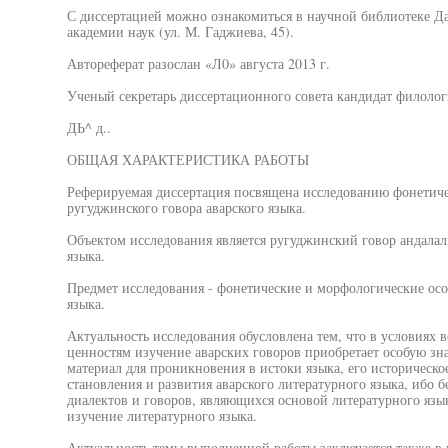
С диссертацией можно ознакомиться в научной библиотеке Да
академии наук (ул. М. Гаджиева, 45).
Автореферат разослан «Л0» августа 2013 г.
Ученый секретарь диссертационного совета кандидат филолог
ДЬ^ д..
ОБЩАЯ ХАРАКТЕРИСТИКА РАБОТЫ
Реферируемая диссертация посвящена исследованию фонетич
ругуджинского говора аварского языка.
Объектом исследования является ругуджинский говор андалал
языка.
Предмет исследования - фонетические и морфологические осо
языка.
Актуальность исследования обусловлена тем, что в условиях 
ценностям изучение аварских говоров приобретает особую зн
материал для проникновения в истоки языка, его историческо
становления и развития аварского литературного языка, ибо б
диалектов и говоров, являющихся основой литературного язык
изучение литературного языка.
Актуальность темы выполненной работы заключается также 