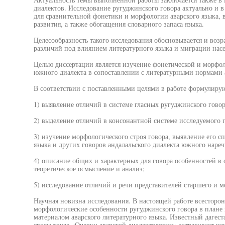
диалектов. Исследование ругуджинского говора актуально и в
для сравнительной фонетики и морфологии аварского языка, в
развития, а также обогащения словарного запаса языка.
Целесообразность такого исследования обосновывается и воз
различий под влиянием литературного языка и миграции насе
Целью диссертации является изучение фонетической и морфол
южного диалекта в сопоставлении с литературными нормами а
В соответствии с поставленными целями в работе формулирую
1) выявление отличий в системе гласных ругуджинского говор
2) выделение отличий в консонантной системе исследуемого г
3) изучение морфологического строя говора, выявление его с
языка и других говоров андалальского диалекта южного нареч
4) описание общих и характерных для говора особенностей в
теоретическое осмысление и анализ;
5) исследование отличий и речи представителей старшего и 
Научная новизна исследования. В настоящей работе всесторо
морфологические особенности ругуджинского говора в плане
материалом аварского литературного языка. Известный дагес
своем труде «Очерки аварской диалектологии» затрагивает н