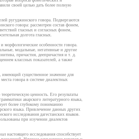
авили своей целью дать более полную
елей ругуджинского говора. Подвергаются
нского говора: рассмотрен состав фонем,
ветствий гласных и согласных фонем,
сительная долгота гласных.
 и морфологические особенности говора.
льные, модальные, негативные и другие
итива, причастия, деепричастия и т. д.
щением классных показателей, а также
, имеющий существенное значение для
 места говора в системе диалектных
 теоретическую ценность. Его результаты
грамматики аварского литературного языка,
твует более глубокому пониманию
рского языка. Привлечение данных других
еского исследования дагестанских языков.
ользованы при изучении диалектов
риал настоящего исследования способствует
 поколений. Научное осмысление говоров и