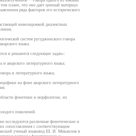
 том плане, что оно дает ценный материал
ыяснения ряда факторов его исторического
растающей нивелировкой диалектных
ления.
огической систем ругуджинского говора
варского языка.
тся и решаются следующие задач»:
а и аварского литературного языка;
овора и литературного языка;
пецифики на фоне аварского литературного
ия;
 области фонетики и морфологии, их
молодого поколений.
нне исследуются различные фонетические и
 их сопоставления с соответствующим
танский ученый языковед Ш. И. Микаилов в
екоторые вопросы фонетических и