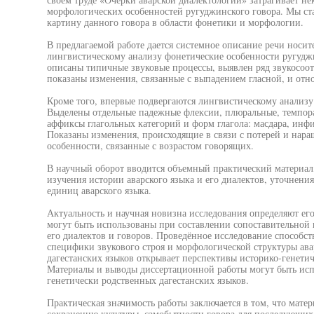
морфологических особенностей ругуджинского говора. Мы ст
картину данного говора в области фонетики и морфологии.
В предлагаемой работе дается системное описание речи носит
лингвистическому анализу фонетические особенности ругуджи
описаны типичные звуковые процессы, выявлен ряд звукосоот
показаны изменения, связанные с выпадением гласной, и отно
Кроме того, впервые подвергаются лингвистическому анализу
Выделены отдельные падежные флексии, плюральные, темпора
аффиксы глагольных категорий и форм глагола: масдара, инфин
Показаны изменения, происходящие в связи с потерей и нара
особенности, связанные с возрастом говорящих.
В научный оборот вводится объемный практический материал
изучения истории аварского языка и его диалектов, уточнения
единиц аварского языка.
Актуальность и научная новизна исследования определяют его
могут быть использованы при составлении сопоставительной 
его диалектов и говоров. Проведённое исследование способс
специфики звукового строя и морфологической структуры ава
дагестанских языков открывает перспективы историко-генетич
Материалы и выводы диссертационной работы могут быть исп
генетически родственных дагестанских языков.
Практическая значимость работы заключается в том, что мате
сохранению культуры, самобытности говора для последующих