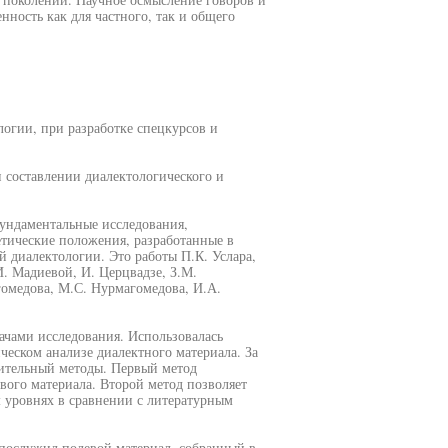
нность как для частного, так и общего
логии, при разработке спецкурсов и
 составлении диалектологического и
фундаментальные исследования,
тические положения, разработанные в
й диалектологии. Это работы П.К. Услара,
И. Мадиевой, И. Церцвадзе, З.М.
омедова, М.С. Нурмагомедова, И.А.
ачами исследования. Использовалась
ческом анализе диалектного материала. За
ительный методы. Первый метод
ого материала. Второй метод позволяет
 уровнях в сравнении с литературным
 послужил полевой материал, собранный в