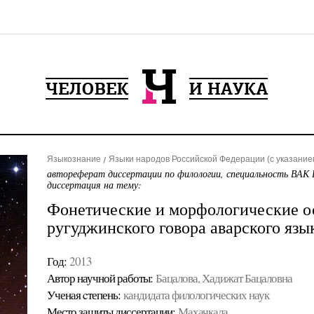
Языкознание
Языки народов Российской Федерации (с указанием
автореферат диссертации по филологии, специальность ВАК 
диссертация на тему:
Фонетические и морфологические о
ругуджинского говора аварского язы
Год:
2013
Автор научной работы:
Бацалова, Хадижат Бацаловна
Ученая cтепень:
кандидата филологических наук
Место защиты диссертации:
Махачкала