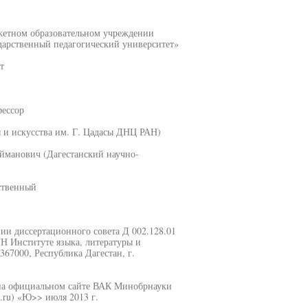
жетном образовательном учреждении
дарственный педагогический университет»
т
фессор
 и искусства им. Г. Цадасы ДНЦ РАН)
ейманович (Дагестанский научно-
ственный
ании диссертационного совета Д 002.128.01
Н Институте языка, литературы и
367000, Республика Дагестан, г.
 на официальном сайте ВАК Минобрнауки
ru) «Ю>> июля 2013 г.