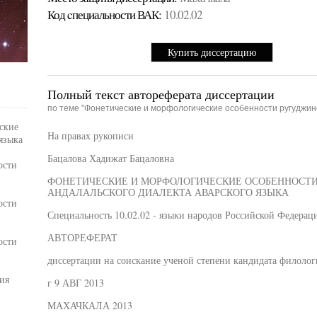
Код cпециальности ВАК:
10.02.02
Купить диссертацию
Полный текст автореферата диссертации
по теме "Фонетические и морфологические особенности ругуджинс
ские
На правах рукописи
языка
Бацалова Хадижат Бацаловна
ости
ФОНЕТИЧЕСКИЕ И МОРФОЛОГИЧЕСКИЕ ОСОБЕННОСТИ
АНДАЛАЛЬСКОГО ДИАЛЕКТА АВАРСКОГО ЯЗЫКА
ости
Специальность 10.02.02 - языки народов Российской Федераци
АВТОРЕФЕРАТ
ости
диссертации на соискание ученой степени кандидата филолог
ия
г 9 АВГ 2013
в
МАХАЧКАЛА 2013