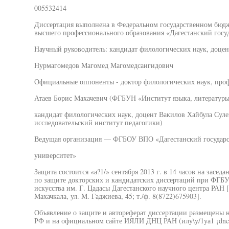
005532414
Диссертация выполнена в Федеральном государственном бюд
высшего профессионального образования «Дагестанский госу
Научный руководитель: кандидат филологических наук, доцен
Нурмагомедов Магомед Магомедсаигидович
Официальные оппоненты - доктор филологических наук, про
Атаев Борис Махачевич (ФГБУН «Институт языка, литературы
кандидат филологических наук, доцент Вакилов Хайбула Сул
исследовательский институт педагогики)
Ведущая организация — ФГБОУ ВПО «Дагестанский государ
университет»
Защита состоится «а?1/» сентября 2013 г. в 14 часов на засед
по защите докторских и кандидатских диссертаций при ФГБУ
искусства им. Г. Цадасы Дагестанского научного центра РАН [
Махачкала, ул. М. Гаджиева, 45; т./ф. 8(8722)675903].
Объявление о защите и автореферат диссертации размещены
РФ и на официальном сайте ИЯЛИ ДНЦ РАН (илу\у/1уа1 ¡dnc.