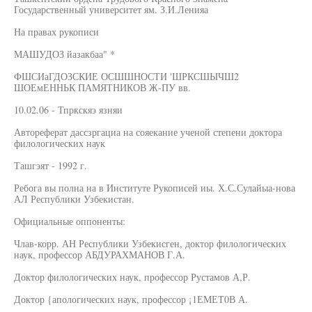
Государственный университет ям. З.И.Ленияа
На правах рукописи
МАШУДОЗ йазакбаа" *
ФШСИаГДОЗСКИЕ ОСШШНОСТИ 'ШРКСШЫЧШ2
ШОЕмЕННЬК ПАМЯТНИКОВ Ж-ПУ вв.
10.02.06 - Тпркскяэ язняи
Автореферат дассзргациа на сояекание ученой степени доктора
филологических наук
Ташгэят - 1992 г.
Ребога вы полна на в Институте Рукописей иы. Х.С.Сулайыа-нова
АЛ Республики Узбекистан.
Официальные оппоненты:
Члав-корр. АН Республики Узбекисген, доктор филологических
наук, профессор АБДУРАХМАНОВ Г.А.
Доктор филологических наук, профессор Рустамов А,Р.
Доктор {апологических наук, профессор ¡1ЕМЕТ0В А.