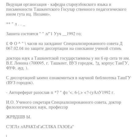
Ведущая организация - кафедра староузбокского языка и
письменности Ташкентского Госулар ственного педагогического
ином гута иц. Низами».
** " л . . _
Зашита состоятся " " л/"1 Ууч __1992 го;
£ Ф О ^ " \ часов на засвданиг Специализированного совета Д
067.02.04 по защите диссертации на соискание ученой стзпеь
доктора наук а Ташкентской государстаеввоы у ни б ер сита те им.
В.Е Ленина (700095, г. Ташкент, ВУЗ городок, ?д, корпус ТаиГУ,
ФУФ, ауд. ).
С диссортацией ыоено ознакомиться в научной библиотека ТашГУ
(ВУЗ городок).
- Автореферат разослав п *7 " фз '<; 6-|,> <?-(уАлУ1992 г.
И.О. Ученого секретаря Специализированного совета, доктор
филологических наук, профессор
ЖРВДШВ Ы.
С'ЗГЛл лАРАКТлГаСТЛКА ГАЗОЕа"
|