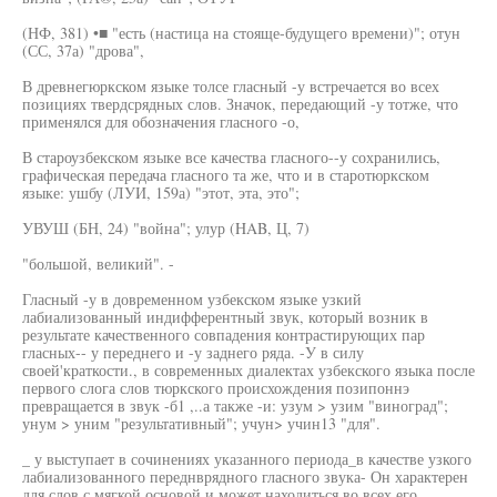
(НФ, 381) •■ "есть (настица на стояще-будущего времени)"; отун
(СС, 37а) "дрова",
В древнегюркском языке толсе гласный -у встречается во всех
позициях твердсрядных слов. Значок, передающий -у тотже, что
применялся для обозначения гласного -о,
В староузбекском языке все качества гласного--у сохранились,
графическая передача гласного та же, что и в старотюркском
языке: ушбу (ЛУИ, 159а) "этот, эта, это";
УВУШ (БН, 24) "война"; улур (HAB, Ц, 7)
"большой, великий". -
Гласный -у в довременном узбекском языке узкий
лабиализованный индифферентный звук, который возник в
результате качественного совпадения контрастирующих пар
гласных-- у переднего и -у заднего ряда. -У в силу
своей'краткости., в современных диалектах узбекского языка после
первого слога слов тюркского происхождения позипоннэ
превращается в звук -б1 ,..а также -и: узум > узим "виноград";
унум > уним "результативный"; учун> учин13 "для".
_ у выступает в сочинениях указанного периода_в качестве узкого
лабиализованного переднврядного гласного звука- Он характерен
для слов с,мягкой основой и может находиться во всех его