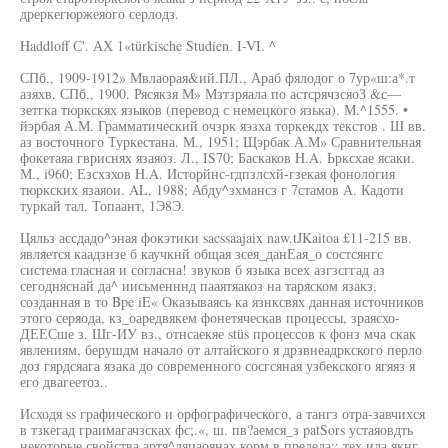
дреркегюржеяого серлодз.
Haddloff С'. АХ 1«türkische Studien. I-VI. ^
СПб., 1909-1912» Мвлаорая&ий.ПЛ., Араб фялодог о 7ур«ш:а*.т
азяхв. СПб., 1900. Рясякзя М» Мзтзряала по астсрячзсяоЗ &с—
зетгка тюркскях языков (перевод с немецкого язька). М.^1555. •
йэрбая А.М. Грамматический очзрк яэзха торкекдх текстов . Ш вв.
аз восточного Туркестана. М., 1951; Щэрбак А.М» Сравнительная
фокетаяа гвриснях язаяоз. Л., IS70; Баскаков H.A. Ьрксхае ясаки.
М., i960; Езсхзхов H.A. Исторйнс-гдпзлсхй-гзекая фонология
тюркских язаяои. AL, 1988; Абду^зхмансз г 7стамов А. Кадоти
туркай тал. Топаант, 1Э8Э.
Цяльз ассдадо^эная фокэтики sacssaajaix naw.tJKaitoa £11-215 вв.
является каадзнзе б каучкнй общая зсея_данЕая_о состсянгс
система гласная и согласна! звуков б языка всех азгзсггад аз
сегодняснай да^ иисьменннд пааятяакоз на таряском язакз,
созданная в то Bpe iE« Оказываясь ка язнксвях данная источников
этого серяода, кз_оаредвякем фонетяческав процессы, зраясхо-
ДЕЕСше з. Шг-ИУ вз., отнсаекяе stüs процессов к фонз мча скак
явлениям, берушдм начало от алтайского я дрзвнеадркского перло
доз гярдсяага язака до современного сосгсяная узбекского ягяяз я
его двагеетоз..
Исходя ss графического и орфографического, а тангз отра-завчихся
в тзкегад граимагачзсках фс;.«, ш. пв?аемся_з patSors устаяовдть
некоторые свойства артя^ляцаоянах.корм в предела:; тех ила якнг