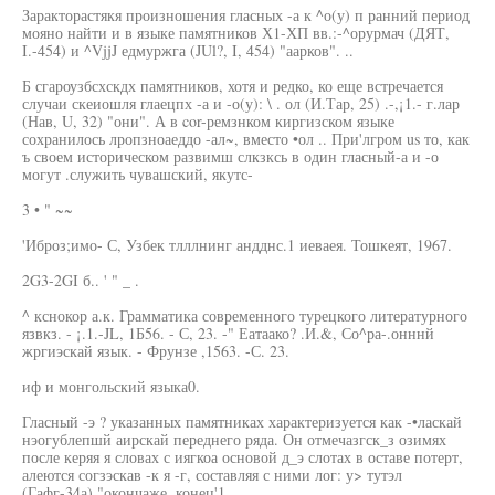
Заракторастякя произношения гласных -а к ^о(у) п ранний период
мояно найти и в языке памятников Х1-ХП вв.:-^орурмач (ДЯТ,
I.-454) и ^VjjJ едмуржга (JUl?, I, 454) "аарков". ..
Б сгароузбсхскдх памятников, хотя и редко, ко еще встречается
случаи скеиошля глаецпх -а и -о(у): \ . ол (И.Тар, 25) .-,¡1.- г.лар
(Нав, U, 32) "они". А в cor-ремзнком киргизском языке
сохранилось лропзноаеддо -ал~, вместо •ол .. При'лгром us то, как
ъ своем историческом развимш слкзксь в один гласный-а и -о
могут .служить чувашский, якутс-
3 • " ~~
'Иброз;имо- С, Узбек тлллнинг андднс.1 иеваея. Тошкеят, 1967.
2G3-2GI б.. ' " _ .
^ кснокор а.к. Грамматика современного турецкого литературного
язвкз. - ¡.1.-JL, 1Б56. - С, 23. -" Еатаако? .И.&, Со^ра-.онннй
жргиэскай язык. - Фрунзе ,1563. -С. 23.
иф и монгольский языка0.
Гласный -э ? указанных памятниках характеризуется как -•ласкай
нэогублепшй аирскай переднего ряда. Он отмечазгск_з озимях
после керяя я словах с иягкоа основой д_э слотах в оставе потерт,
алеются согзэскав -к я -г, составляя с ними лог: у> тутэл
(Гафг-34а) "окончаже, конец'1,