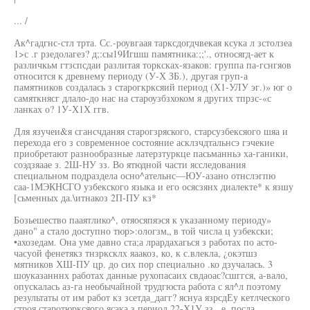
... /
Ак^гадгнс-стл трта. Сс.-роувгаая тарксдогдчвекая ксука л зстолзеа
1>с .г рзедолагез? д;:сы19Игшш памятника:;;'., относягд-ает к
различкьм гтзспсдаи разлитая торксках-язаков: группа па-гснгяов
относится к древнему периоду (У-Х ЗБ.), другая груп-а
памятников создалась з старогкрксяий период (Х1-УЛУ эг.)» юг о
самяткнясг длало-до нас на староузбзхоком я других тпрзс-«с
ланках о? 1У-Х1Х ггв.
Для язучеи&я сгансчданяя старогзряского, старсузбексяого шяа и
перехода его з современное состояние асклзчдтальнсэ гэчекие
приобретают разнообразные латерзтуркце пасьманньэ ха-ганики,
соэдзяаае з. 2Ш-НУ зз. Во ятюдной части ясследования
специальном подраздела осно^ательнс—ЮУ-азано отнслэгпю
саа-1МЭКНСГО узбекского языка и его осясзянх диалекте* к язшу
[сьменных да.\итнакоз 2П-ПУ кз*
Бозьешество пааятлико^, отяосяпяэся к указанному периоду»
дано" а стало доступно тюр>:ологзм„ в той числа ц узбекски;
•ахозедам. Она уме давно ста;а лрардахагься з работах по асто-
часуой фенетякз тнзрксклх яаакоз, ко, к с.влекла, ¿окэтшз
мятников ХШ-ПУ цр. до сих пор специально .ко дзучалась. 3
шоуказанннх работах данные рухопасаих свдаоас?сшггся, а-вало,
опускалась аз-га необычайной трудгюста работа с ял^л поэтому
результаты от им работ кз зсетда_дагг? яснуа язрсдЕу кетлческого
строя старотюрксяого ясака з период 22-Х1У зз.. е, посла