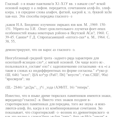
Гласный -з в языке пажткико'в Х1-Х1У вв. з начале сло^ вгкой
основой наряду о а лифом. передается, сочетанием аллф-йо, злиф-
кзера, з в середине слова алафоч, фатхой, касрой я, :о, буквой хоЗи
хав-наз. Эти способы передача гласного -з
¡каков Н.А. Бнеденис изучении змркаих язв коя. М. ,1969. 150-
151. Убрято-па З.И. .Опит сроя.питолького лзучегкя фоет-еешх
особенностей языка некоторых рэйоно-в Якутской АСи?, 1960. С.
39-45. Саиязе* Г.Д. Стяропасьмешнй «оптогл-ски* к. М., 1964. С.
38, 55,
демонстрируют, что он варос аз гласного -э.
Неогублэнный средний трота -заднего ряда характерен для
оснотшоЯ-ясзиции сло*_с мягкой основой. Он чаще всего яс-.
пользовался в_составе' ело? с заднзязичкнми согласными -я к =i а
такяе в словах кз индифферентных по форме согласны." з^уко-р:
(Ш, 646) "осел"; JjlÁ кэ^ур (Раб?, П6] "впусти"; т'эш.СЗШ!, 90а)
"яросяерля"; эш
(Ш,- 2S46) "дп2рь";_ j^í _эзда (АЗФЛТ, 16) "теперь".
Известно, что в языке дреме тюркских памятников имеются знаки,
яередаюэдэ"гласнн2 -я. Вместо зтих знаков позднее в-
старотюркских памятниках для передача, того же звука -я яоял-
ляются-алиф, йо, касра в кх комбинированные сочетания. Зю
показывает, что старогюркскяй -э -возник из древнетюркского -и
как это видно ъ словах'биш >• бэи "пять"; йир >• йЬ'р "земля" я