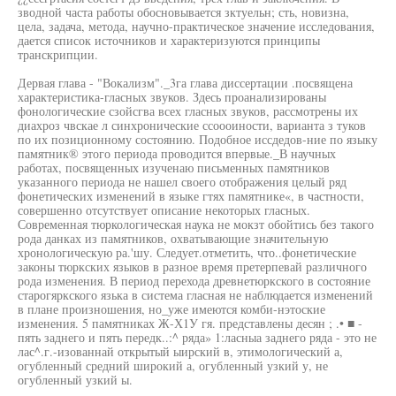
зводной часта работы обосновывается зктуельн; сть, новизна,
цела, задача, метода, научно-практическое значение исследования,
дается список источников и характеризуются принципы
транскрипции.
Дервая глава - "Вокализм"._3га глава диссертации .посвящена
характеристика-гласных звуков. Здесь проанализированы
фонологические сзойсгва всех гласных звуков, рассмотрены их
диахроз чвскае л синхронические ссоооиности, варианта з туков
по их позиционному состоянию. Подобное иссдедов-ние по языку
памятник® этого периода проводится впервые._В научных
работах, посвященных изученаю письменных памятников
указанного периода не нашел своего отображения целый ряд
фонетических изменений в языке гтях памятнике«, в частности,
совершенно отсутствует описание некоторых гласных.
Современная тюркологическая наука не мокзт обойтись без такого
рода данках из памятников, охватывающие значительную
хронологическую ра.'шу. Следует.отметить, что..фонетические
законы тюркских языков в разное время претерпевай различного
рода изменения. В период перехода древнетюркского в состояние
старогяркского язька в система гласная не наблюдается изменений
в плане произношения, но_уже имеются комби-нэтоские
изменения. 5 памятниках Ж-Х1У гя. представлены десян ; .• ■ -
пять заднего и пять передк..:^ ряда» 1:ласныа заднего ряда - это не
лас^.г.-изованнай открытый ыирский в, этимологический а,
огубленный средний широкий а, огубленный узкий у, не
огубленный узкий ы.