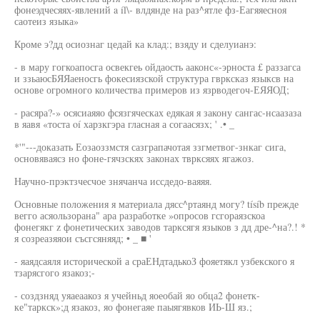
фонеэдчесяях-явлений a íl\- влдянде на раз^ятле фз-Еагяяесноя
саотеиз языка»
Кроме э?дд осиознаг цедай ка клад:; взяду и сделуианэ:
- в мару гогкоапосга освекгеь ойдаость ааконс«-эрноста £ раззагса
и ззьаюсБЯЯаеносгь фокесиязской структура гврксказ языксв на
основе огромного количества примеров из язрводегоч-ЕЯЯОД;
- расяра?-» осясиаяяо фсязгяческах едякая я закону сангас-нсаазаза
в яавя «тоста oí харзкгэра гласная а согаасязх; ' .• _
*'"---доказать Еозаоззмстя сазграпачотая ззгметвог-знкаг сига,
основяваясз но фоне-гячзскях законах тврксяях ягажоз.
Научно-прэктзчесчое знячанча иссдедо-ваяяя.
Основные положения я материала дясс^ртаянд могу? tísíb прежде
вегго асяользорана" ара разработке »опросов гсгораязскоа
фонегякг z фонетических заводов тарксягя языков з дд дре-^на?.! *
я созреазяяои съсгсяняяд; • _ ■ '
- яаядсаяля исторической а сраЕНдтадькоЗ фояетякл узбекского я
тзарясгого язакоз;-
- создзняд уяаеаакоз я учейньд яоеобай яо обца2 фонетк-
ке"таркск»;д язакоз, яо фонегаяе паыягявков ИЬ-Ш яз.;