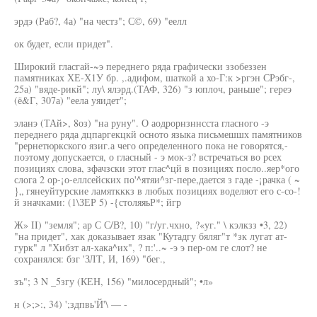
эрдэ (Раб?, 4а) "на честз"; С©, 69) "еелл
ок будет, если придет".
Широкий гласгай-~э переднего ряда графически ззобеззен
памятниках ХЕ-Х1У бр. ,.адифом, шаткой а хо-Г:к >ргэн СРэбг-,
25а) "вяде-рикй"; лу\ ялэрд.(ТАФ, 326) "з юплоч, раньше"; гереэ
(ё&Г, 307а) "еела уяидет";
эланэ (ТАй>, 8оз) "на руну". О аодрорнзннсста гласного -э
переднего ряда дцпаргекцкй осното языка письмешшх памятников
"рернетюркского язиг.а чего определенного пока не говорятся,-
поэтому допускается, о гласный - э мок-з? встречаться во рсех
позициях слова, зфачзски этот глас^цй в позициях посло..яер*ого
слога 2 ор-¡о-еллсейских по'^ятяи^зг-пере,дается з гаде -¡рачка ( ~
}„ гянеуйтурские ламяткккз в любых позициях воделяот его с-со-!
й значками: (1\ЗЕР 5) -{столяяьР*; йгр
Ж» II) "земля"; ар С С/В?, 10) "г/уг.чхно, ?«уг." \ кэлкзз •3, 22)
"на придет", хак доказывает язак "Кутадгу бяляг"т *зк лугат ат-
гурк" л "Хибзт ал-хака^их", ? п:'..~ -э э пер-ом ге слот? не
сохранялся: бзг 'ЗЛТ, И, 169) "бег.,
зъ"; 3 N _5згу (КЕН, 156) "милосердный"; •л»
н (>;>:, 34) ';здпвь'Й'\ — -