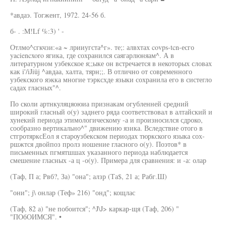
*авдаэ. Тогжент, 1972. 24-56 б.
б- . :M!Lf %:3) ' -
Отлмо^сгкчзи:«а ~ лрииугста^г». те;: алвхтах covps-tcn-есго
yaciencxoro ягика, где сохранился саягарлюняам^. А в
литературном узбекское я;;ыке он встречается в некоторых словах
как i'/iJiüj ^авдаа, халта, тярн;;. В отлично от современного
узбекского яэкка многие тэрксхде языки сохранила его в систегло
садах гласных"^.
По сколи артнкуляцяоюиа признакам огубленней средний
широкий гласный о(у) заднего ряда соответствовал в алтайский и
хунекий периода этимологическому -а и произносился сдроко,
сообразно вертикально^" движению язика. Вследствие отого в
стгротярксЕол я староузбекском периодах тюркского языка сох-
ршжтся двойпоз пролз ношение гласного о(у). Поэтов* в
письменных пгмятшшах указанного периода наблюдается
смешение гласных -а ц -о(у). Примера для сравнения: и -а: олар
(Таф, П а; Рвб?, За) "она"; алзр (Та$, 21 а; Рабг.Ш)
"они"; j\ онлар (Теф» 216) "онд"; кощлас
(Таф, 82 а) "не побоится"; ^J\J> каркар-щя (Таф, 206) "
"ПОбОИМСЯ". •