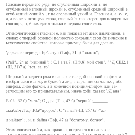
Гласные переднего ряда: не огубленный широкий з, не
огубленный неполный шрокай э, огубленный средний широкий е,
огуб-яеяиый-узвий у , г не оголенный узкий и. Гласные а, а, у-, у,
а, а во всех позицеях слова, гласный-'» характерен для некоренных
слогов; э, о, 6 находятся только в первом слоге слов.
Этимологический гласный е, как показывает язык памятников, в
словах с твердей основой полностью сохранил свои физические и
ькустическпе свойства, которые присуща были для древне-
'¡орксь;го периода: Ьр^алтун (Таф., 31 а) "золото";
(Рай?., 24 а) "начинай"; ( С.1 а та.7. (НФ,8) мой отец", ^^Д СШ2.1
(Ш, 31)7 а) "тот, га, то".
Широкий а заднего ряда в словах с твердой основой графиком
изсбрзг-ался в анлауте буквой а лиф в сарзлине согласньх ¡.ибо
здифом, либо фатхой, а в конечной позиция-глифом или за-
¡егчющим его хо придыхательным, иначе хойи хаззаз: \:Д ана '
Раб?., 32 б) "мать"; О дара (Тар, 47 б) "чершй";_______
:ада\л/ач /Гаф.,Юа/"пророк": С "тапса'7-Ш, 257 б/ -"ас-
л найдет"; . и. и байва (Таф, 47 а) "богатому. богачу".
Этимологический а, как правило, встречается в словах с
.аднеязычпнми твердыми согласными .ч, ? а спирантным х, он |с?