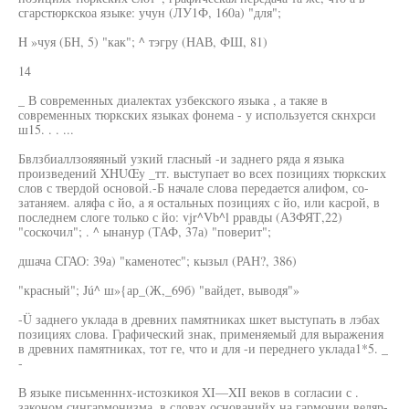
сгарстюркскоа языке: учун (ЛУ1Ф, 160а) "для";
H »чуя (БН, 5) "как"; ^ тэгру (НАВ, ФШ, 81)
14
_ В современных диалектах узбекского языка , а такяе в
современных тюркских языках фонема - у используется скнхрси
ш15. . . ...
Бвлзбиаллзояяяный узкий гласный -и заднего ряда я языка
произведений XHUŒy _тт. выступает во всех позициях тюркских
слов с твердой основой.-Б начале слова передается алифом, со-
затаняем. аляфа с йо, а я остальных позициях с йо, или касрой, в
последнем слоге только с йо: vjr^Vb^l рравды (АЗФЯТ,22)
"соскочил"; . ^ ынанур (ТАФ, 37а) "поверит";
дшача СГАО: 39а) "каменотес"; кызыл (РАН?, 386)
"красный"; Jú^ ш»{ар_(Ж,_69б) "вайдет, выводя"»
-Ü заднего уклада в древних памятниках шкет выступать в лэбах
позициях слова. Графический знак, применяемый для выражения
в древних памятниках, тот ге, что и для -и переднего уклада1*5. _
-
В языке письменннх-истозкикоя XI—XII веков в согласии с .
законом сингармонизма, в словах,основанийх на гармонии веляр-