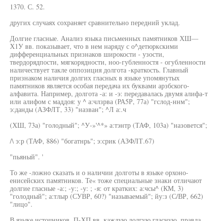
1370. С. 52.
других случаях сохраняет сравнительно передний уклад.
Долгие гласные. Анализ языка письменных памятников ХШ—
Х1У вв. показывает, что в нем наряду с о^детюркскими
дифференциальных признаков широкости - узости,
твердорядпости, мягкорядности, ноо-губленностя - огубленности
наличествует такле оппозиция долгота -краткость. Главный
признаком наличия долгих гласных в языке упомянутых
памятников является особая передача их буквами арзбского-
алфавита. Например, долгота -а: и -э: передавалась двумя алифа-т
или алифом с маддоя: у ^ а:члзрва (РА5Р, 77а) "гслод-ннм";
э:данды (АЗФЛТ, 33) "назван"; ^Л а:.ч
(ХШ, 73а) "голодный"; ^У-»'^*» а:тэнтр (ТАФ, 103а) "назовется";
/\ э:р (ТАФ, 886) "богатнрь"; э:срик (АЗФЛТ.67)
"пьяный". '
То же -ложно сказать и о наличии долготы в языке орхоно-
енисейских памятников. Те« тоже специальные знаки отличают
долгие гласные -а:; -у:; -у: ; -я: от кратких: а:чсы^ (КМ, 3)
"голодный"; а:тлыр (СУВР, 60?) "называемый"; йу:з (С/ВР, 662)
"лицо".
В языке источников. П-ХП вв. каждую долгую гласную, правда,