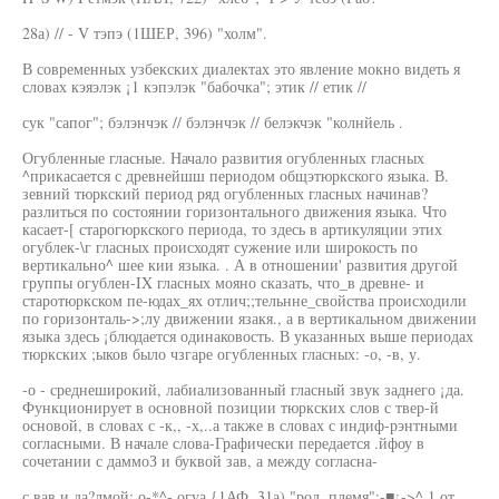
28а) // - V тэпэ (1ШЕР, 396) "холм".
В современных узбекских диалектах это явление мокно видеть я
словах кэяэлэк ¡1 кэпэлэк "бабочка"; этик // етик //
сук "сапог"; бэлэнчэк // бэлэнчэк // белэкчэк "колнйель .
Огубленные гласные. Начало развития огубленных гласных
^прикасается с древнейшш периодом общэтюркского языка. В.
зевний тюркский период ряд огубленных гласных начинав?
разлиться по состоянии горизонтального движения языка. Что
касает-[ старогюркского периода, то здесь в артикуляции этих
огублек-\г гласных происходят сужение или широкость по
вертикально^ шее кии языка. . А в отношении' развития другой
группы огублен-IX гласных мояно сказать, что_в древне- и
старотюркском пе-юдах_ях отлич;;тельнне_свойства происходили
по горизонталь->;лу движении язакя., а в вертикальном движении
языка здесь ¡блюдается одинаковость. В указанных выше периодах
тюркских ;ыков было чзгаре огубленных гласных: -о, -в, у.
-о - среднеширокий, лабиализованный гласный звук заднего ¡да.
Функционирует в основной позиции тюркских слов с твер-й
основой, в словах с -к,, -х,..а также в словах с индиф-рэнтными
согласными. В начале слова-Графически передается .йфоу в
сочетании с даммоЗ и буквой зав, а между согласна-
с вав и да?лмой: о-*^- огуа {1АФ, 31а) "род, племя";-■¿->^,1 от