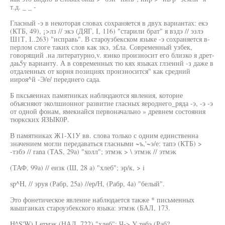
т.д. _ _ -
Гласный -э в некоторая словах сохраняется в двух вариантах: екэ
(КТБ, 49), ¡>лз // экэ (ДЯГ, I, 116) "старили брат" я вздэ // эзлэ
Ш1Т, I..263) "исправь". В староузбекском языке -э сохраняется в-
перлом слоге таких слов как зкэ, э£ла. Современный узбек,
говорящий .на литературно,v. яэнко произносит его близко я дрет-
даь5у варианту. А в современных тю кях языках глзеннй -з даже в
отдаленных от корня позициях произносится" как средний
иироя^й -Э/е/ переднего сада.
Б пксьяеинах памятниках наблюдаются явления, которие
объясняют эколшионног развитие гласных яероднего_ряда -э, -э -э
от одной фонам, ямекиайся первоначально » древнем состояния
тюркских ЯЗЫК0Р.
В памятниках Ж1-Х1У вв. слова только с одним единственна
значением могли передаваться гласными ~ъ,'~э/е: тапэ (КТБ) >
-тзбэ // rana (TAS, 29а) "холл"; этмэк > \ этмэк // этмэк
(ТАФ, 99а) // еизк (Ш, 28 а) "хлеб"; эр/к, > i
sp^H, // эруя (Рабр, 25а) //ер/Н, (Рабр, 4а) "белый".
Это фонетическое явление наблюдается также * письменных
яаьшгаиках староузбекского языка: этмэк (БАЛ, 173.
H^S'W) I етмэк (НАЛ, 722) "хлеб"; Ч-> У тебэ (Раб?