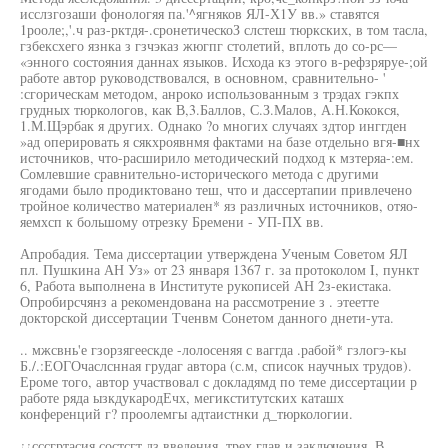
исслзгозаши фонологяя па.'^ягняков ЯЛ-Х1У вв.» ставятся
1рооле;,'.ч раз-рктдя-.сронетическоЗ слстеш тюркских, в том тасла,
гзбексхего язнка з гзчэказ жюгпг столетий, вплоть до со-рс—
«энного состояния даннах языков. Исхода кз этого в-рефзряруе-;ой
работе автор руководствовался, в основном, сравнительно- '
:сгорическам методом, анроко использованным з трэдах гэкпх
грудных тюркологов, как В,3.Баллов, С.З.Малов, А.Н.Кококся,
1.М.Щэрбак я других. Однако ?о многих случаях здтор инггден
»ад оперировать я сякхроявнмя фактами на базе отдельно вгя-■нх
источников, что-расширило методический подход к мзтеряа-:ем.
Сомлевшие сравнительно-исторического метода с другими
ягодами было продиктовано теш, что и дассертапии привлечено
тройное количество материален* яз различных источников, отяо-
яемхсп к большому отрезку Бремени - УП-ПХ вв.
Апробадия. Тема диссертации утверждена Ученым Советом ЯЛ
пл. Пушкина АН Уз» от 23 января 1367 г. за протоколом I, пункт
6, Работа выполнена в Институте рукописей АН 2з-екистака.
Опробирсчянз а рекомендована на рассмотрение з . этеетте
докторской диссертации Тченвм Сонетом данного днети-ута.
.. мжсвнь'е гзорзягеескде -лолосеняя с ваггда .рабой* гзлогэ-кы
Б./.:ЕОГОчаслснная грудаг автора (с.м, список научных трудов).
Ероме того, автор участвовал с докладямд по теме диссертации р
работе ряда ызкдукародЕчх, мегикститутских каташх
конференций г? проолемгы адтаистнки д_тюркологии.
¿¿сссгртасия состсгт дз введения, трех глав и заключения. В