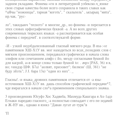
задним укладами. Фонема =гн в литературной узбекско.ч_язнке
свои старые качества более всего сохранила в таких славах как
^аЯчы "ножницы", тарная "коготь", " скальпель" , ысырыц "мята",
ир.чак, "рус-
ло", такидынч "теснотэ" и многие_др., но фонема -н перелается в
этих словах орфографически буквой -а. А во всех других
современных тюркских языках -а рассматривается как особая
фонема с передэчеГ. в соотвэтствукагей форме.
-И - узкий недэбдализованный гласный мягкого рода. В яза-:<е
памятников ХШ-Х1У вв. мог находиться ло всах_позндиях слов с
мягким произношением, передавался графически в начала слова
злифом или сочетанием аляфз с йо, мезду согласнымя буквой йо
дли касрой, а~в конце слова только буквой to: . ачрэ [PAS, 36) я в,
во; vиндэр ШФ. Б7а) "аолвят, призовет"; билмзн' (Ш, 381) "не
буду зйзть"; J J. бара 13а) "один из них". _
Гласны!.-и языка_дрэвних памятников отличается от -а язы-
источников ХШ-Х1У вв. дашь способом графической передачи^7,
чде вмрагался в начале сло^а применением специального значка.
3 произведениях Юсуфэ Хос Хадяиба, Махмуда Кашгара я Ах-1адз
Егнаки паредаяэ гласного_-а полностью совпадает с его пе-зедачей
в Ж-НУ вв., однако я язнкз "Даван лугат ат-турк"в
'П