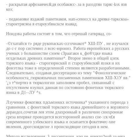
- раскрытая арфоэаячес&дя особакясс-.за в разздтяи таряс-ksx язв
коз;
- педаоаояке яздакяй паиетнакоя, нап«сеннз;х ка дреяке-таркскоа»
староетрясяоа я етароузбвксксм язаяад.
Ноидзва работы состоят в том, чго отрешай гатвряад, со-
-©гхатайся т> ряде рукопасках-ссгочнакот* ХШ-ПУ , не изучался
до с-г пор системно л всес-юроннз. Работа европейских а русских
ученых з большинстве сзоем сЗраагакн к_фо®тдке языка
оглдельках древних памятнике*. Второе звено в общей цэпк
тзряского языка - старогюрнсквй п староузбекскяй яззкя и их
фонэтлка тоже в определенной степени являются разработанными.
Следовательно, создавая диссертацию нэ тему "Фонологические
особекноста_гюркоязычнах письменных памятников ХШ-Х1У вв."
'¿з т^пертвэ в тюркологии заполняем пробел, связанный с
отсутствием нэулшх данная по состоянию фонетики тюркского
язнка в Д1--ЛУ ^з.
Лзученке фокогякк пдсьмзнккх источника* указанного периода з
сравнения. с фонетлкой торкского язака древнейшего и яорзяпего
дераодоз,сочетая лея этом длахронкый в различию синхроннае
среза впервке проводится всесторонней анализ сое-:ся.ч£я
современного узбекского языка и осыпается фокетвчес-хие
явления, дрогсхоядвгие л происходящие сегодня в нем.
Метода ясследояания. 3 диссертации, кро,че_конкрз?ной зз-юча