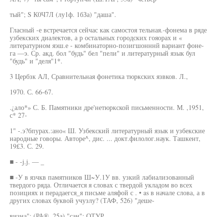
тый"; S К0Ч7Л (лу1ф. 1бЗа) "даша".
Гласный -е встречается сейчас как самостоя тельная.-фонема в ряде
узбекских диалектов, а р остальных городских гояорах и «
литературном яэш.е - комбинаторно-позигшонннй вариант фоне-
га —э. Ср. акд. бол "будь" бел "пели" и литературный язык бул
"будь" и "деля"1*.
3 Цербзк АЛ, Сравнительная фонетика тюркских язвков. Л.,
1970. С. 66-67.
.¿ало*» С. Б. Памятники дре'нетюркской письменности. М. ,1951,
с* 27-
1" -.э?бпурах.:ано« Ш. Узбекский литературный язык и узбекские
народные говоры. Авторе^, дис. ... докт.филолог.наук. Ташкент,
19£3. С. 29.
■ - -j.j. — _
■ -У в язчкв памятников Ш~У.1У вв. узкий лабиализованный
твердого ряда. Отличается я словах с твердой укладом во всех
позициях и перадаегся_я письме аляфой с . • as в начале слова, а в
других словах буквой учузлу? (ТАФ, 526) "деше-
визна"; (РА®, 25а) "сан"; ОТУР