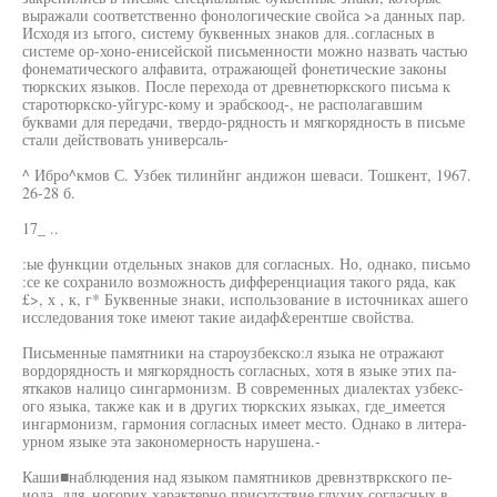
выражали соответственно фонологические свойса >а данных пар.
Исходя из ытого, систему буквенных знаков для..согласных в
системе ор-хоно-енисейской письменности можно назвать частью
фонематического алфавита, отражающей фонетические законы
тюркских языков. После перехода от древнетюркского письма к
старотюркско-уйгурс-кому и эрабскоод-, не располагавшим
буквами для передачи, твердо-рядность и мягкорядность в письме
стали действовать универсаль-
^ Ибро^кмов С. Узбек тилинйнг андижон шеваси. Тошкент, 1967.
26-28 б.
17_ ..
:ые функции отдельных знаков для согласных. Но, однако, письмо
:се ке сохранило возможность дифференциация такого ряда, как
£>, х , к, г* Буквенные знаки, использование в источниках ашего
исследования токе имеют такие аидаф&ерентше свойства.
Письменные памятники на староузбекско:л языка не отражают
вордорядность и мягкорядность согласных, хотя в языке этих па-
яткаков налицо сингармонизм. В современных диалектах узбекс-
ого языка, также как и в других тюркских языках, где_имеется
ингармонизм, гармония согласных имеет место. Однако в литера-
урном языке эта закономерность нарушена.-
Каши■наблюдения над языком памятников древнзтвркского пе-
иода, для_ногорих характерно присутствие глухих согласных в