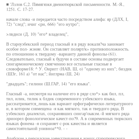
■ 'Лзлов С,2. Пямягязкя двеиютюркской письменности. М.-Я.,
1251. С. 17-27.
начале слова -и передается часто посредством алифа: яр (ДЛХ, I,
72) "след"; ичиг <рн, 666) "его нутро";
>лвдиси (Д, 10) "его* владелец",
В староуэбекский период гласный я в ряду вокаля?ча занимает
особое пол- жэняе. Он составляет полярт/к» противоположность.
по отношению к твердому -варианту данной фонолы-(61).
Следовательно, гласный к будучи в составе основы подвергает
сингармоническому смягчению все остальные гласные в
словоформе18: ^ У. Оиригг (НАВ, Ш, о) "одному из них"; биздик
(ШЗг, 161 а) "от нас"; йиглрма (Ш, 24)
"двадцать"; гилини (Ш.ГАР, 14) "его языка".
Гласный -а, несмотря на наличие его в ряде сло*> как бил, пл,
тил, илик, тилик к блдик современного узбекского языка,
рассиатрияается_лишь как вариант орфографически-литературного
и, в котором совмещена -я как мягкого, так и твердого ряда, В
узбекских диалектах, сохранявших сингар'оыкзм.-й мягкого ряда
лриоорел фонологическое качест-по?9. А в современных тюркских
языках фонема -я сохраняет с-рок качества и является
самостоятельной уоивноа**0. - -
Арабские а персидские зэямсгтюрания к концу старотюркского