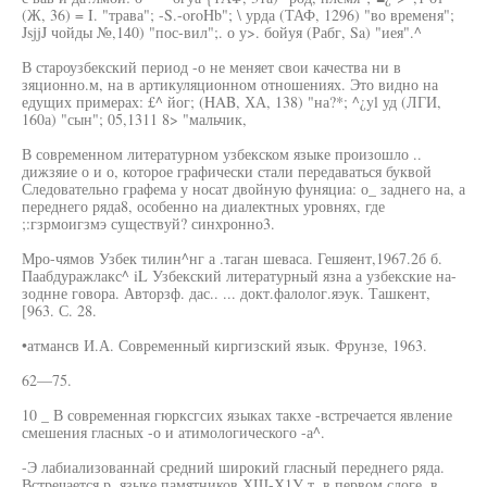
(Ж, 36) = I. "трава"; -S.-oroHb"; \ урда (ТАФ, 1296) "во временя";
JsjjJ чойды №,140) "пос-вил";. о у>. бойуя (Рабг, Sa) "иея".^
В староузбекский период -о не меняет свои качества ни в
зяционно.м, на в артикуляционном отношениях. Это видно на
едущих примерах: £^ йог; (HAB, ХА, 138) "на?*; ^¿yl уд (ЛГИ,
160а) "сын"; 05,1311 8> "мальчик,
В современном литературном узбекском языке произошло ..
дижзяие о и о, которое графически стали передаваться буквой
Следовательно графема у носат двойную фуняциа: о_ заднего на, а
переднего ряда8, особенно на диалектных уровнях, где
;:гзрмоигзмэ существуй? синхронно3.
Мро-чямов Узбек тилин^нг а .таган шеваса. Гешяент,1967.2б б.
Паабдуражлакс^ iL Узбекский литературный язна а узбекские на-
зоднне говора. Авторзф. дас.. ... докт.фалолог.яэук. Ташкент,
[963. С. 28.
•атмансв И.А. Современный киргизский язык. Фрунзе, 1963.
62—75.
10 _ В современная гюрксгсих языках такхе -встречается явление
смешения гласных -о и атимологического -а^.
-Э лабиализованнай средний широкий гласный переднего ряда.
Встречается р. языке памятников ХШ-Х1У т. в первом слоге, в