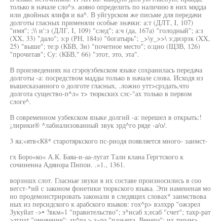
только в начале сло^э. аояно определить по наличию в них мядда
или двойных ялифя и ва^. В уйгурском же письме для передачи
долготы гласных применяли особые значки: а:т (ДЛТ, I, 107)
"имя"; ;\\ и':з (ДЛГ, I, 109) "след"; а:ч (да, 167а) "голодный"; а:з
(XX, 33) "дало"; э:р (РН, 184э) "богатырь"; _>\у_>>\ э:дизрзк (XX,
25) "выше"; те:р (КБВ, Зи) "почетное место"; о:цио (ЩЗВ, 126)
"прочитав"; Су: (КБВ," 66) "этот, это, эта".
В произведениях на сгэроузбекском языке сохранилась передача
долготы -а: посредством мадды только в начале слова. Исходя из
вышесказанного о долготе гласных, .ложно утт>срздать,что
долгота существо-п^л« т> тюркских слс-°ах только в первом
слоге^.
В современном узбекском языке долгий -а: перешел в открыть:!
¡лирики® ^лабиализованный звук зрд^го ряде -а/о/.
3 яа;«ятв<К8* старотяркского пс-риодя появляется много- заимст-
гх Боро«ко« А.К. Баяа-и-аа-лугат Тали клана Гергтского к
сочиненна Адяиора Пнпои. .»1., 1361.
ворзншх слот. Гласные звуки в их составе произносились в соо
вегст-*ий с законом фонетики тюркского языка. Эти иамененая мо
но продемонстрировать законали в следящих словах* заимствова
ных из персидского к арабского языков: гох^р> вэлхрр "ожзрел
Зукуйат ->• ?вкм»1 "правительство"; з^исаб х;есаб "счет"; тахр-рат
>тгрзт "омовение"; зу^ра > з»рэ "плаыета, Венера"; их.тирам>