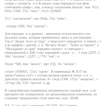
словах с соглааг'ш -к и В начале слова передается али-фом,
сочетанием алифа с -вав, а-между согласными букпой .-вав: VLi\
bVks (ТАФ, 27а) "гнет»"; ©гут (АЗФЛГ,
211) "наставление"; кек (Рабв, 25а) "небо";
. етунди (ХШ, 34а) "умолял".-
Для передачи -в в древних : амятниках использовались спе-
циальнье знаки, которые применялись такжз и для передачи - .
Так-в "Дидан лугат ат-турд" -а чаще всего передается -п начале с л
о-ва адифом с дамлой, а -в "Кутэдгу билиг", "Хабат ал-хакеик"' л
"Мукаддамат ал-адаб" передача гласного -в совпадает с
общепринятой к ХШ т>еку передачей з-рука - у: _ 1 ечур (ДЛТ, I,
186) "потуши"; (ДЛТ, 1,^79) "гем"; сг
©куш '^БН, 44а) "много"; терт (УД. 16) "четное".;
| егрэт (ЗАМАХ, 121а) "научи". В памятниках Ж-Х1У вв.
заимст^анных сло^г.з составе которая имеются зпуки -к и -г,
действует правило аналогии: ß> гэхэр (ТАФ, 152а) "ожерелье"; v
>5^гвр (Sil, 526) "могила" и др.
В староузбекских памятниках письменности гласний звук -а не
претерпел ни лозиционное, ни артикуляционное изменения, он
сохраняет традиционно стаэи качества: азук, (HAB,
ХА, 7) "ты сам"; i тортунчи (Ш.ТАР, 33а) "четвер-