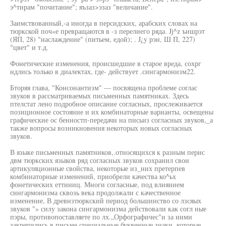
э^тирам "почитание"; яъзаз>эзаз "величание".
Заимствованный,-а иногда в персидских, арабских словах на
тюркской поч«е превращаются в -з перелиего ряда. Jj^z ъишрэт
(ЯП, 28) "наслаждение" (питьем, едой); . J¿y рэн, Ш П, 227)
"цвет" и т.д.
Фонетические изменения, происшедшие в старое вреда, сохрг
ндлись только в диалектах, где- действует .сингармонизм22.
Бторяя глава, "Консонантизм" — посвящена проблеме corлас
звуков в рассматриваемых письменных памятниках. Здесь
птелстат лено подробное описание согласных, прослеживается
позиционное состояние и их комбинаторные варианты, освещены
графические ос бенностп-передачи на письиз согласных звуков,_а
также вопросы возникновения некоторых новых согласных
звуков.
В языке письменных памятников,.относящихся к разным перис
двм тюркских языков ряд согласных звуков сохранил свои
артикуляционные свойства, некоторые из_них претерпев
комбинаторные изменений, приобрели качества ко^ьх
фонетических еттиниц. Многи согласные, под влиянием
сингармонизма сквозь века продолжали с качественное
изменение, В древнзтюркский период большинство со лзсяых
звуков "» силу закона сингармонизма действовали как согл ные
пэры, противопоставляете по лх.„Орфографичес"и за ними
закрепились в письме специальные буквенные знаки, которые