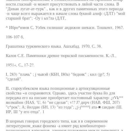
ности.гласный -и может присутствовать в лвйой части слова. В
"Диван лугат-ат-турк"., как и в других памятниках этого периода
-н чаще всего выражается в начале слова буквой алиф: (ДЛТ) "мой
старший брат"; -Оу i ыз?ла (ДЛТ,
^ Ибро^имов С, Узбек гилишшг андижон шеваси. Тошкент, 1967.
106-107 б,
Грашатика туркменского языка. Ашхабад. 1970, С, 38.
Калов С.Е. Памятники древне тюркской письменности. К.-Л.,
1951«, С„ 17-2?.
I, 283) "плачь" ; j чывэй (КБН, I80a) "бедняк" ; кнл (jp?, 5)
"сделай".
IL староузбекском языка позиционные а артикуляционные
свойства ~и сохраняются. Однако, здесь участие буква йо для
передача его на письме приобретает постоянный характер: ¿rVk**
яилмайнн (HAS, 'U, 6) "не сделав"; v!? J? дирч (НАВ, ФШ, 207)
"с^рок"; А; йнлдан (БН, 13) "из года"; ¿j-j^^^^l ата-■ сандын (Ш.
ИР, Ш "у его отца". 1
В шорных говорах городского типа, как я в современном
литературном_язаке фонема -а имеет ряд комбинаторно-
позиционных вариантов, занимая положение между переднигл_а