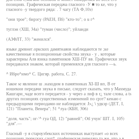
позициях. Графическая передача гласного -У ■ то ке, что у
гласного -у твердого ряда: . 7 чагу (ТА Ф,10э)
"они трое"; бирэгу (РАЕН, Пб) "кто-то"; о u г^
туглэн (ХШ, 34а) "туман (число)"; уйланди
(АЗФЛТ, 33) "женился".
языке древнег.оркских дамятнаяов наблюдаются те ;ке
качественные я позиционные свойства звука - у , которые
характерны Аля язнка памятников ХШ-ПУ вв. Графически звук
передавался знаком, которай применялся для гласного —ь.
^ Ибро^имо* С. Цигяр. работа, С. 27.
Такое se явление ш .находим в памятниках XI-Ш вп, В от
иошекни передачи звука в письке, следует сказать, что у Махмуда
Кашгари_чаде всего передается - у через а лиф в r¿ тале слова, а ts
других позициях существенных изменений по срзт? кенаю с
предыдущими периодами-не наблюдается: J>¿ \ удкэр (ДЕТ, I,
121) "Планета, Венера"; 51 ^луа (КБН, 306)
"доля, часть"; ог-'^ гуа ОД, 12) "равней"; Otl учун' ШТ. I, 105)
"для".—
Гласный -у я староузбекских источниках выступает «о всех
позициях тюркских слот*, графическая передача та же, что а в