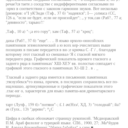
речае?ся таете.з соседстве с индифферентными согласными по
:ормз в соответствии с законом гармонии звуков. Вот несколько
[римеров: о"I уК'Зндн (Тэф., 37 б) "надеялся"; I— ¡олмаса (СС,
126 а, "если не будет, если не произойдет"; „ у ток,сан (Раб?., 77 а;
"девяносто"; тарынз?:'
,Таф., 10 а) "-¡а его гору"; хам (Таф., 57 а) "хрец";
дахы (Раб?., 37 б) "еще". . .. В языко орхоло-онисойских
памятников эгвмоломческий а ю всех кер-зчислегших выше
позициях в письме передается в ви-;е крючка С -Г / , благодаря
которому этот гласный кэ смешивал-'Я с гласной мягкого
переднего ряда. Графический показатель шрокого гласного а
заднего ряда в памятниках' ХШ-ХЕУ вв. полостью совпадает с
графикой этого гласного в памятниках Х1-Ш 2 . в . _
'Гласный а заднего ряда имеется в письяоннях памятниках
;тясоузбекск^го язнка, причем, в последних сохранились все по-
ищлошшо, артикуляционные и графические показателя этого
.глас-юг о, характергив для языкз памятш«коя древнетаркского
периода:.
тарт (Лутф., 159 б)-"потяни"-; £.1 ач(Нзз/, ХД, 3) "голоднай"; йа?
ач (Гулх., 1Э) "дерево"; ^¿С
Цифра в скобках обозначает страницу рукописей. 'Мсдиоракский
П.М. Араб филолог о турецкой языке. СПб., 1900, 27; .Ма^йудов
Н. Аэрлад йгнакийнинг "^батуд ^а^ойад" а сари ■