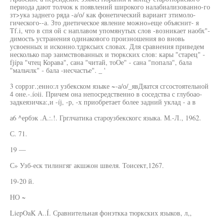
периода дают толчок к появлений широкого налабиализованно-го
зт>ука заднего ряда -а/о/ как фонетический вариант зтимоло-
гического--а. Зто диетическое явление можно»еще объяснит- я
Tf.i, что в спя ой с наплавом упомянутых слов -возникает наобх"-
димость устранения одинакового произношения во вновь
усвоенных и исконно.тдрксьих словах. Для сравнения приведем
несколько пар заимствованных и тюркских слов: кары "старец" -
fjípa "чтец Корава", сана "читай, тоОе" - сана "попала", бала
"мальчлк" - бала -несчастье". _ '
3 соррзг.;енно:л узбекском языке ~-а/о/_явДяатся сгсостоятельной
4 оне.-.íoii. Причем она непосредственно в соседства с глубоао-
задкеязичка:,и -íj, -р, -х приобретает более задний уклад - а в
а6 ^ербэк .А.:.!. Грглчатика староузбекскогс языка. М.-Л., 1962.
С. 71.
19 —
С» Узб-еск тилингяг акшжон швеля. Тоисект,1267.
19-20 й.
НО ~
LiepOaK A..Í. Сравнительная фонэткка тюркских языков, л,,