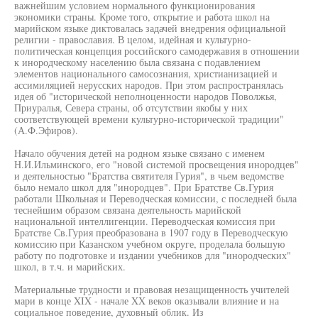
важнейшим условием нормального функционирования
экономики страны. Кроме того, открытие и работа школ на
марийском языке диктовалась задачей внедрения официальной
религии - православия. В целом, идейная и культурно-
политическая концепция российского самодержавия в отношении
к инородческому населению была связана с подавлением
элементов национального самосознания, христианизацией и
ассимиляцией нерусских народов. При этом распространялась
идея об "исторической неполноценности народов Поволжья,
Приуралья, Севера страны, об отсутствии якобы у них
соответствующей времени культурно-исторической традиции"
(А.Ф.Эфиров).
Начало обучения детей на родном языке связано с именем
Н.И.Ильминского, его "новой системой просвещения инородцев"
и деятельностью "Братства святителя Гурия", в чьем ведомстве
было немало школ для "инородцев". При Братстве Св.Гурия
работали Школьная и Переводческая комиссии, с последней была
теснейшим образом связана деятельность марийской
национальной интеллигенции. Переводческая комиссия при
Братстве Св.Гурия преобразована в 1907 году в Переводческую
комиссию при Казанском учебном округе, проделала большую
работу по подготовке и издании учебников для "инородческих"
школ, в т.ч. и марийских.
Материальные трудности и правовая незащищенность учителей
мари в конце XIX - начале XX веков оказывали влияние и на
социальное поведение, духовный облик. Из