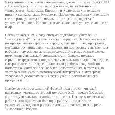
Ближайшими учебными заведениями, где марийцы на рубеже XIX
- XX веков могли получить образование, были Казанский
университет, Казанский, Вятский- и Уфимский учительские
институты, Казанская, Кукарекая, Царевокок-шайская учительские
семинарии, учительские школы: Бирская "инородческая"
учительская школа, Казанская земская женская учительская школа
и др.
Сложившаяся к 1917 году система подготовки учителей из
"инородческой" среды имела свою специфику. Законодательство
по просвещению нерусских народов, учебный план, программа,
методика обучения были направлены на подготовку учителей для
работы с нерусскими детьми; предусматривались разные формы
получения учительской специальности. Однако, имелись
серьезные трудности в подготовке учительских кадров: во-первых,
материальные, во-вторых, количество учебных заведений по
подготовке учителей все же было недостаточным, в-третьих, не
хватало в них учебно-методической литературы, в-четвертых,
требовалась демократизация всего учебно-воспитательного
процесса и т.д.
Наиболее распространенной формой подготовки учителей
начальных училищ во второй половине XIX - начале XX веков
явились учительские семинарии и школы. При всех недостатках
работы, они проделали большую работу по подготовке
учительских кадров и распространению просвещения в среде
"инородцев" России.