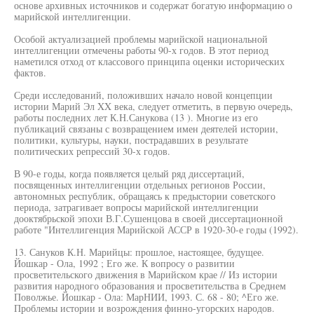
основе архивных источников и содержат богатую информацию о
марийской интеллигенции.
Особой актуализацией проблемы марийской национальной
интеллигенции отмечены работы 90-х годов. В этот период
наметился отход от классового принципа оценки исторических
фактов.
Среди исследований, положивших начало новой концепции
истории Марий Эл XX века, следует отметить, в первую очередь,
работы последних лет К.Н.Санукова (13 ). Многие из его
публикаций связаны с возвращением имен деятелей истории,
политики, культуры, науки, пострадавших в результате
политических репрессий 30-х годов.
В 90-е годы, когда появляется целый ряд диссертаций,
посвященных интеллигенции отдельных регионов России,
автономных республик, обращаясь к предыстории советского
периода, затрагивает вопросы марийской интеллигенции
дооктябрьской эпохи В.Г.Сушенцова в своей диссертационной
работе "Интеллигенция Марийской АССР в 1920-30-е годы (1992).
13. Сануков К.Н. Марийцы: прошлое, настоящее, будущее.
Йошкар - Ола, 1992 ; Его же. К вопросу о развитии
просветительского движения в Марийском крае // Из истории
развития народного образования и просветительства в Среднем
Поволжье. Йошкар - Ола: МарНИИ, 1993. С. 68 - 80; ^Его же.
Проблемы истории и возрождения финно-угорских народов.