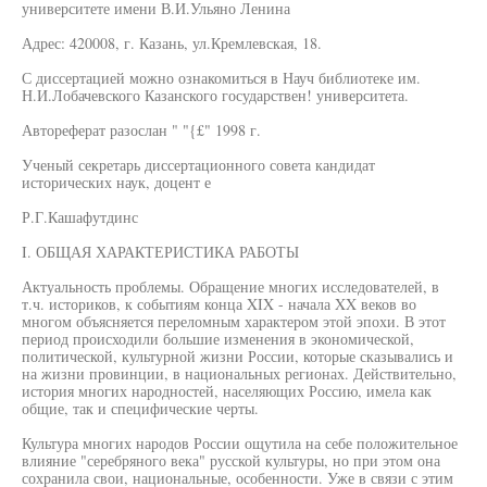
университете имени В.И.Ульяно Ленина
Адрес: 420008, г. Казань, ул.Кремлевская, 18.
С диссертацией можно ознакомиться в Науч библиотеке им.
Н.И.Лобачевского Казанского государствен! университета.
Автореферат разослан " "{£" 1998 г.
Ученый секретарь диссертационного совета кандидат
исторических наук, доцент е
Р.Г.Кашафутдинс
I. ОБЩАЯ ХАРАКТЕРИСТИКА РАБОТЫ
Актуальность проблемы. Обращение многих исследователей, в
т.ч. историков, к событиям конца XIX - начала XX веков во
многом объясняется переломным характером этой эпохи. В этот
период происходили большие изменения в экономической,
политической, культурной жизни России, которые сказывались и
на жизни провинции, в национальных регионах. Действительно,
история многих народностей, населяющих Россию, имела как
общие, так и специфические черты.
Культура многих народов России ощутила на себе положительное
влияние "серебряного века" русской культуры, но при этом она
сохранила свои, национальные, особенности. Уже в связи с этим