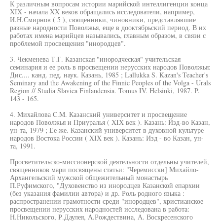
К различным вопросам истории марийской интеллигенции конца
XIX - начала XX веков обращались исследователи, например,
И.Н.Смирнов ( 5 ), священники, чиновники, представлявшие
разные народности Поволжья, еще в дооктябрьский период. В их
работах имена марийцев назывались, главным образом, в связи с
проблемой просвещения "инородцев".
3. Чекменева Т.Г. Казанская "инородческая" учительская
семинария и ее роль в просвещении нерусских народов Поволжья:
Дис.... канд. пед. наук. Казань, 1985 ; Lallukka S. Kazan's Teacher's
Seminary and the Awakening of the Finnic Peoples of the Volga - Urals
Region // Studia Slavica Finlandensia. Tomus IV. Helsinki, 1987. P.
143 - 165.
4. Михайлова C.M. Казанский университет и просвещение
народов Поволжья и Приуралья ( XIX век ). Казань: Йзд-во Казан,
ун-та, 1979 ; Ее же. Казанский университет в духовной культуре
народов Востока России ( XIX век ). Казань: Изд - во Казан, ун-
та, 1991.
Просветительско-миссионерской деятельности отдельны учителей,
священников мари посвящены статьи: "Черемисски] Михайло-
Архангельский мужской общежительный монастырь
П.Руфимского, "Духовенство из инородцев Казанской епархии
(без указания фамилии автора) и др. Роль родного языка :
распространении грамотности среди "инородцев", христианское
просвещении нерусских народностей исследована в работа:
Н.Никольского, Р.Даулея, А.Рождествина, А. Воскресенского