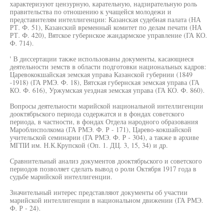
характеризуют цензурную, карательную, надзирательную роль
правительства по отношению к учащейся молодежи и
представителям интеллигенции: Казанская судебная палата (НА
РТ. Ф. 51), Казанский временный комитет по делам печати (НА
РТ. Ф. 420), Вятское губернское жандармское управление (ГА КО.
Ф. 714).
' В диссертации также использованы документы, касающиеся
деятельности земств в области подготовки национальных кадров:
Царевококшайская земская управа Казанской губернии (1849
-1918) (ГА РМЭ. Ф. 18), Вятская губернская земская управа (ГА
КО. Ф. 616), Уржумская уездная земская управа (ГА КО. Ф. 860).
Вопросы деятельности марийской национальной интеллигенции
дооктябрьского периода содержатся и в фондах советского
периода, в частности, в фондах Отдела народного образования
Мароблисполкома (ГА РМЭ. Ф. Р - 171), Царево-кокшайской
учительской семинарии (ГА РМЭ. Ф. Р - 304), а также в архиве
МГПИ им. Н.К.Крупской (Оп. 1. ДЦ. 3, 15, 34) и др.
Сравнительный анализ документов дооктябрьского и советского
периодов позволяет сделать вывод о роли Октября 1917 года в
судьбе марийской интеллигенции.
Значительный интерес представляют документы об участии
марийской интеллигенции в национальном движении (ГА РМЭ.
Ф. Р - 24).