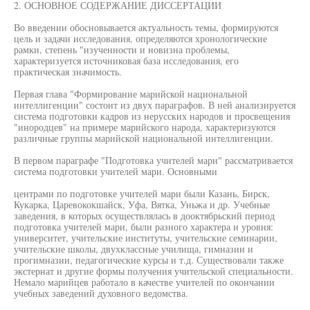
2. ОСНОВНОЕ СОДЕРЖАНИЕ ДИССЕРТАЦИИ
Во введении обосновывается актуальность темы, формируются
цель и задачи исследования, определяются хронологические
рамки, степень "изученности и новизна проблемы,
характеризуется источниковая база исследования, его
практическая значимость.
Первая глава "Формирование марийской национальной
интеллигенции" состоит из двух параграфов. В ней анализируется
система подготовки кадров из нерусских народов и просвещения
"инородцев" на примере марийского народа, характеризуются
различные группы марийской национальной интеллигенции.
В первом параграфе "Подготовка учителей мари" рассматривается
система подготовки учителей мари. Основными
центрами по подготовке учителей мари были Казань, Бирск,
Кукарка, Царевококшайск, Уфа, Вятка, Уньжа и др. Учебные
заведения, в которых осуществлялась в дооктябрьский период
подготовка учителей мари, были разного характера и уровня:
университет, учительские институты, учительские семинарии,
учительские школы, двухклассные училища, гимназии и
прогимназии, педагогические курсы и т.д. Существовали также
экстернат и другие формы получения учительской специальности.
Немало марийцев работало в качестве учителей по окончании
учебных заведений духовного ведомства.