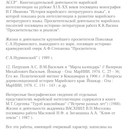
АССР". Книгоиздательской деятельности марийской
интеллигенции на рубеже Х1Х-ХХ веков посвящена монография
И.Г.Иванова "История марийского литературного языка", в
которой показана роль интеллигенции в развитии марийского
литературного языка. Просветительской деятельности марийских
писателей посвящена историко-литературная работа К.К.Васина
"Просветительство и реализм".
Жизни и деятельности крупнейшего просветителя Поволжья
С.А.Нурминского, вышедшего из мари, посвящен историко-
краеведческий очерк А.Ф.Степанова "Просветитель
C.А.Нурминский" ( 1989 ).
12. Патрушев А.С. В.М.Васильев и "Марла календарь" // Валериан
Михайлович Васильев. Йошкар - Ола: МарНИИ, 1974. С. 25 - 36;
Его же. Политический митинг в Кокшамарах в 1906 г. // Вопросы
дореволюционной истории Марийского края. Йошкар - Ола :
МарНИИ, 1978. С. 131 - 143 ; и др.
Интересные биографические сведения об отдельных
представителях марийской интеллигенции содержатся в книге
М.Т.Сергеева "Турлб вашлиймаш" ("Встречи разных лет") (1988).
Жизни и деятельности академика ВАСХНИЛ В.П.Мосолова
посвящена работа Масловой Н.Ф. и Зиганшина А.А. "Ключ от
земли" ( 1987 ).
Все эти работы, имеющий очерковый характер, написаны на