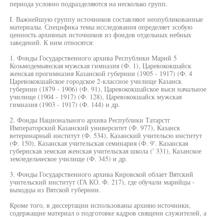
периода условно подразделяются на несколько групп.
I. Важнейшую группу источников составляют неопубликованные
материалы. Специфика темы исследования определяет зсобую
ценность архивных источников из фондов отдельных небных
заведений. К ним относятся:
1. Фонды Государственного архива Республики Марий 5
Козьмодемьянская мужская гимназия (Ф. 1), Царевококшайск
женская прогимназия Казанской губернии (1905 - 1917) (Ф. 4
Царевококшайское городское 2-классное училище Казанск
губернии (1879 - 1906) (Ф. 91), Царевококшайское выси начальное
училище (1904 - 1917) (Ф. 128), Царевококшайск мужская
гимназия (1903 - 1917) (Ф. 144) и др.
2. Фонды Национального архива Республики Татарстг
Императорский Казанский университет (Ф. 977), Казанск
ветеринарный институт (Ф. 534), Казанский учительсю институт
(Ф. 150), Казанская учительская семинария (Ф. 9'. Казанская
губернская земская женская учительская школа (' 331), Казанское
земледельческое училище (Ф. 345) и др.
3. Фонды Государственного архива Кировской облает Вятский
учительский институт (ГА КО. Ф. 217), где обучали марийцы -
выходцы из Вятской губернии.
Кроме того, в диссертации использованы архивю источники,
содержащие материал о подготовке кадров священн служителей, а