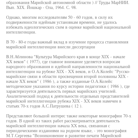
образования Марийской автономной области ) // Труды МарНИИ.
Вып. XIX. Йошкар - Ола, 1964. С. 98.
Однако, многим исследователям 50 - 60 годов, в силу их
подверженности идейным установкам времени, не удалось
избежать идеологических схем в оценке марийской национальной
интеллигенции.
В 70 - 80-е годы важный вклад в изучение процесса становления
марийской интеллигенции внесли диссертации
B.Н.Аблинова "Культура Марийского края в конце XIX - начале
XX веков" ( 1977), где главное внимание уделяется вопросам
народного образования и идейной направленности национальной
интеллигенции на рубеже XIX - XX веков, и О.А.Колейс "Русско-
марийские связи в области просвещения второй половины XIX -
начале XX веков" ( 1986 ), а также изданные О.А.Колейс
методические указания по курсу истории педагогики ( 1986 ), где
характеризуется деятельность первых марийских учителей.
Аналитический подход к деятельности отдельных представителей
марийской интеллигенции рубежа XIX - XX веков намечен в
статьях 70-х годов А.С.Патрушева ( 12 ).
Представляют большой интерес также некоторые монографии 70-х
годов. В одной из таких работ рассматривается деятельность
марийской интеллигенции начала XX века, связанная с
периодическими изданиями на родном языке, - это монография
М.Т.Сергеева "Возникновение и развитие печати Марийской