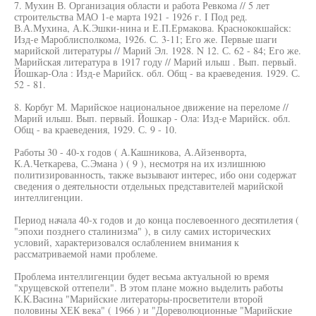
7. Мухин В. Организация области и работа Ревкома // 5 лет
строительства МАО 1-е марта 1921 - 1926 г. I Под ред.
В.А.Мухина, А.К.Эшки-нина и Е.П.Ермакова. Краснококшайск:
Изд-е Мароблисполкома, 1926. С. 3-11; Его же. Первые шаги
марийской литературы // Марий Эл. 1928. N 12. С. 62 - 84; Его же.
Марийская литература в 1917 году // Марий илыш . Вып. первый.
Йошкар-Ола : Изд-е Марийск. обл. Общ - ва краеведения. 1929. С.
52 - 81.
8. Корбуг М. Марийское национальное движение на переломе //
Марий илыш. Вып. первый. Йошкар - Ола: Изд-е Марийск. обл.
Общ - ва краеведения, 1929. С. 9 - 10.
Работы 30 - 40-х годов ( А.Кашникова, А.Айзенворта,
К.А.Четкарева, С.Эмана ) ( 9 ), несмотря на их излишнюю
политизированность, также вызывают интерес, ибо они содержат
сведения о деятельности отдельных представителей марийской
интеллигенции.
Период начала 40-х годов и до конца послевоенного десятилетия (
"эпохи позднего сталинизма" ), в силу самих исторических
условий, характеризовался ослаблением внимания к
рассматриваемой нами проблеме.
Проблема интеллигенции будет весьма актуальной ю время
"хрущевской оттепели". В этом плане можно выделить работы
К.К.Васина "Марийские литераторы-просветители второй
половины ХЕК века" ( 1966 ) и "Дореволюционные "Марийские