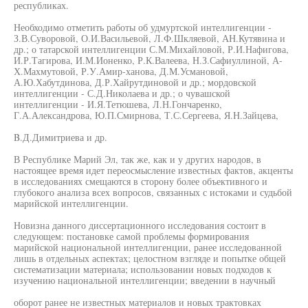
республиках.
Необходимо отметить работы об удмуртской интеллигенции -
З.В.Суворовой, О.И.Васильевой, Л.Ф.Шкляевой, АН.Кутявина и
др.; о татарской интеллигенции С.М.Михайловой, Р.И.Нафигова,
И.Р.Тагирова, И.М.Ионенко, Р.К.Валеева, Н.З.Сафиуллиной, А-
Х.Махмутовой, Р.У.Амир-ханова, Д.М.Усмановой,
А.Ю.Хабутдинова, Д.Р.Хайрутдиновой и др.; мордовской
интеллигенции - С.Д.Николаева и др.; о чувашской
интеллигенции - И.Я.Тетюшева, Л.Н.Гончаренко,
Г.А.Александрова, Ю.П.Смирнова, Т.С.Сергеева, Я.Н.Зайцева,
B.Д.Димитриева и др.
В Республике Марий Эл, так же, как и у других народов, в
настоящее время идет переосмысление известных фактов, акценты
в исследованиях смещаются в сторону более объективного и
глубокого анализа всех вопросов, связанных с истоками и судьбой
марийской интеллигенции.
Новизна данного диссертационного исследования состоит в
следующем: постановке самой проблемы формирования
марийской национальной интеллигенции, ранее исследованной
лишь в отдельных аспектах; целостном взгляде и попытке общей
систематизации материала; использовании новых подходов к
изучению национальной интеллигенции; введении в научный
оборот ранее не известных материалов и новых трактовках