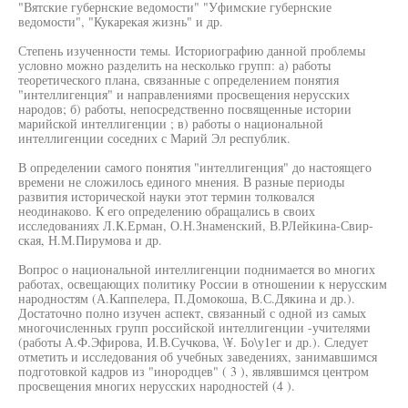
"Вятские губернские ведомости" "Уфимские губернские
ведомости", "Кукарекая жизнь" и др.
Степень изученности темы. Историографию данной проблемы
условно можно разделить на несколько групп: а) работы
теоретического плана, связанные с определением понятия
"интеллигенция" и направлениями просвещения нерусских
народов; б) работы, непосредственно посвященные истории
марийской интеллигенции ; в) работы о национальной
интеллигенции соседних с Марий Эл республик.
В определении самого понятия "интеллигенция" до настоящего
времени не сложилось единого мнения. В разные периоды
развития исторической науки этот термин толковался
неодинаково. К его определению обращались в своих
исследованиях Л.К.Ерман, О.Н.Знаменский, В.РЛейкина-Свир-
ская, Н.М.Пирумова и др.
Вопрос о национальной интеллигенции поднимается во многих
работах, освещающих политику России в отношении к нерусским
народностям (А.Каппелера, П.Домокоша, В.С.Дякина и др.).
Достаточно полно изучен аспект, связанный с одной из самых
многочисленных групп российской интеллигенции -учителями
(работы А.Ф.Эфирова, И.В.Сучкова, \¥. Бо\у1ег и др.). Следует
отметить и исследования об учебных заведениях, занимавшимся
подготовкой кадров из "инородцев" ( 3 ), являвшимся центром
просвещения многих нерусских народностей (4 ).