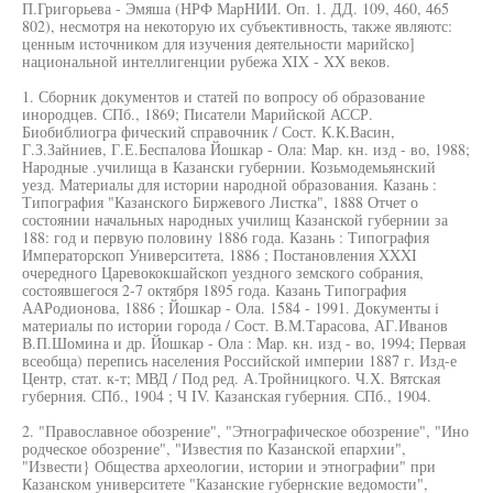
П.Григорьева - Эмяша (НРФ МарНИИ. Оп. 1. ДД. 109, 460, 465
802), несмотря на некоторую их субъективность, также являютс:
ценным источником для изучения деятельности марийско]
национальной интеллигенции рубежа XIX - XX веков.
1. Сборник документов и статей по вопросу об образование
инородцев. СПб., 1869; Писатели Марийской АССР.
Биобиблиогра фический справочник / Сост. К.К.Васин,
Г.З.Зайниев, Г.Е.Беспалова Йошкар - Ола: Map. кн. изд - во, 1988;
Народные .училища в Казански губернии. Козьмодемьянский
уезд. Материалы для истории народной образования. Казань :
Типография "Казанского Биржевого Листка", 1888 Отчет о
состоянии начальных народных училищ Казанской губернии за
188: год и первую половину 1886 года. Казань : Типография
Императорскоп Университета, 1886 ; Постановления XXXI
очередного Царевококшайскоп уездного земского собрания,
состоявшегося 2-7 октября 1895 года. Казань Типография
ААРодионова, 1886 ; Йошкар - Ола. 1584 - 1991. Документы i
материалы по истории города / Сост. В.М.Тарасова, АГ.Иванов
В.П.Шомина и др. Йошкар - Ола : Map. кн. изд - во, 1994; Первая
всеобща) перепись населения Российской империи 1887 г. Изд-е
Центр, стат. к-т; МВД / Под ред. А.Тройницкого. Ч.Х. Вятская
губерния. СПб., 1904 ; Ч IV. Казанская губерния. СПб., 1904.
2. "Православное обозрение", "Этнографическое обозрение", "Ино
родческое обозрение", "Известия по Казанской епархии",
"Извести} Общества археологии, истории и этнографии" при
Казанском университете "Казанские губернские ведомости",