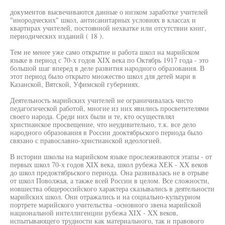
документов высвечиваются данные о низком заработке учителей
"инородческих" школ, антисанитарных условиях в классах и
квартирах учителей, постоянной нехватке или отсутствии книг,
периодических изданий ( 18 ).
Тем не менее уже само открытие и работа школ на марийском
языке в период с 70-х годов XIX века по Октябрь 1917 года - это
большой шаг вперед в деле развития народного образования. В
этот период было открыто множество школ для детей мари в
Казанской, Вятской, Уфимской губерниях.
Деятельность марийских учителей не ограничивалась чисто
педагогической работой, многие из них явились просветителями
своего народа. Среди них были и те, кто осуществлял
христианское просвещение, что неудивительно, т.к. все дело
народного образования в России дооктябрьского периода было
связано с православно-христианской идеологией.
В истории школы на марийском языке прослеживаются этапы - от
первых школ 70-х годов XIX века, школ рубежа ХЕК - XX веков
до школ предоктябрьского периода. Она развивалась не в отрыве
от школ Поволжья, а также всей России в целом. Все сложности,
новшества общероссийского характера сказывались в деятельности
марийских школ. Они отражались и на социально-культурном
портрете марийского учительства -основного звена марийской
национальной интеллигенции рубежа XIX - XX веков,
испытывающего трудности как материального, так и правового