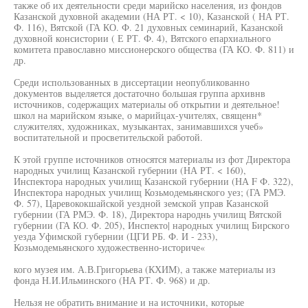
также об их деятельности среди марийско населения, из фондов
Казанской духовной академии (НА РТ. < 10), Казанской ( НА РТ.
Ф. 116), Вятской (ГА КО. Ф. 21 духовных семинарий, Казанской
духовной консистории ( Е РТ. Ф. 4), Вятского епархиального
комитета православно миссионерского общества (ГА КО. Ф. 811) и
др.
Среди использованных в диссертации неопубликованно
документов выделяется достаточно большая группа архивнв
источников, содержащих материалы об открытии и деятельное!
школ на марийском языке, о марийцах-учителях, священн*
служителях, художниках, музыкантах, занимавшихся учеб»
воспитательной и просветительской работой.
К этой группе источников относятся материалы из фот Директора
народных училищ Казанской губернии (НА РТ. < 160),
Инспектора народных училищ Казанской губернии (НА F Ф. 322),
Инспектора народных училищ Козьмодемьянского уез; (ГА РМЭ.
Ф. 57), Царевококшайской уездной земской управ Казанской
губернии (ГА РМЭ. Ф. 18), Директора народнь училищ Вятской
губернии (ГА КО. Ф. 205), Инспекто| народных училищ Бирского
уезда Уфимской губернии (ЦГИ РБ. Ф. И - 233),
Козьмодемьянского художественно-историче«
кого музея им. А.В.Григорьева (КХИМ), а также материалы из
фонда Н.И.Ильминского (НА РТ. Ф. 968) и др.
Нельзя не обратить внимание и на источники, которые