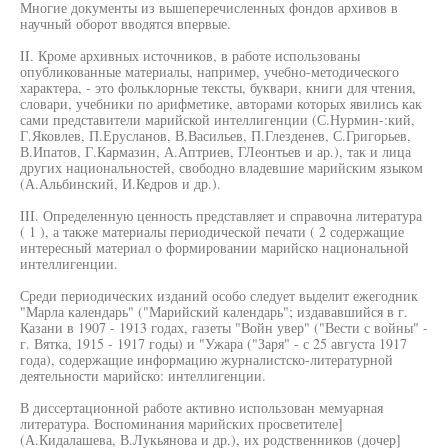
Многие документы из вышеперечисленных фондов архивов в
научный оборот вводятся впервые.
II. Кроме архивных источников, в работе использованы
опубликованные материалы, например, учебно-методического
характера, - это фольклорные тексты, буквари, книги для чтения,
словари, учебники по арифметике, авторами которых явились как
сами представители марийской интеллигенции (С.Нурмин-:кий,
Г.Яковлев, П.Ерусланов, В.Васильев, П.Глезденев, С.Григорьев,
В.Ипатов, Г.Кармазин, А.Аптриев, ГЛеонтьев и ар.), так и лица
других национальностей, свободно владевшие марийским языком
(А.Альбинский, И.Кедров и др.).
III. Определенную ценность представляет и справочна литература
( 1 ), а также материалы периодической печати ( 2 содержащие
интересный материал о формировании марийско национальной
интеллигенции.
Среди периодических изданий особо следует выделит ежегодник
"Марла календарь" ("Марийский календарь"; издававшийся в г.
Казани в 1907 - 1913 годах, газеты "Войн увер" ("Вести с войны" -
г. Вятка, 1915 - 1917 годы) и "Ужара ("Заря" - с 25 августа 1917
года), содержащие информацию журналистско-литературной
деятельности марийско: интеллигенции.
В диссертационной работе активно использован мемуарная
литература. Воспоминания марийских просветителе]
(А.Кидалашева, В.Лукьянова и др.), их родственников (дочер]