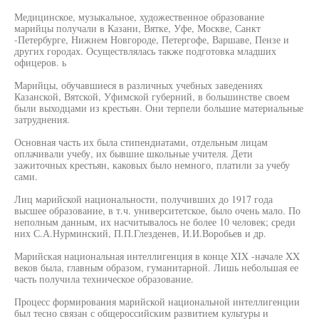
Медицинское, музыкальное, художественное образование
марийцы получали в Казани, Вятке, Уфе, Москве, Санкт
-Петербурге, Нижнем Новгороде, Петергофе, Варшаве, Пензе и
других городах. Осуществлялась также подготовка младших
офицеров. ь
Марийцы, обучавшиеся в различных учебных заведениях
Казанской, Вятской, Уфимской губерний, в большинстве своем
были выходцами из крестьян. Они терпели большие материальные
затруднения.
Основная часть их была стипендиатами, отдельным лицам
оплачивали учебу, их бывшие школьные учителя. Дети
зажиточных крестьян, каковых было немного, платили за учебу
сами.
Лиц марийской национальности, получивших до 1917 года
высшее образование, в т.ч. университетское, было очень мало. По
неполным данным, их насчитывалось не более 10 человек; среди
них С.А.Нурминский, П.П.Глезденев, И.И.Воробьев и др.
Марийская национальная интеллигенция в конце XIX -начале XX
веков была, главным образом, гуманитарной. Лишь небольшая ее
часть получила техническое образование.
Процесс формирования марийской национальной интеллигенции
был тесно связан с общероссийским развитием культуры и