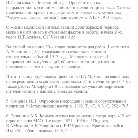
И.Износкова, С.Чичериной и др. Просветительска;
направленность усилий марийской интеллигенции начала Х> века
отмечена в историко-этнографическом очерк« С.К.Кузнецова
"Черемисы, татары, вотяки", написанном в 1912 • 1913 годах.
О жизни марийской интеллигенции дооктябрьской периода
можно найти много интересных фактов в работа} начала 20-х
годов И.Т.Агачева, С.Г.Чавайна и др.
Во второй половине 20-х годов появляется ряд работ, I частности
А.Эшкинина ( 6 ), содержащих смелые высказыванш
относительно событий 1917 года. Меняются характер I-
направленность публикаций об интеллигенции, а именно
появляются элементы научного анализа.
В этот период опубликован ряд статей В.А.Мухина посвященных
непосредственно марийской национально?, интеллигенции ( 7 ), а
также работа М.Корбута ( 8 ), посвященная участию марийской
интеллигенции в национальном движении.
5. Смирнов И.Н. Обрусение инородцев и задачи обрусительной
политики // Исторический вестник. 1892. Т. 47, N 3. С. 752 - 765.
6. Эшкинин А.К. Коммунистическое движение среди мари // 5 лет
строительства МАО. 1-е марта 1921 - 1926 г. / Под ред.
В.АМухина, А.К.Эшкинина и Е.П.Ермакова. Краснококшайск:
Изд-е Мароблисполкома, 1926. С. 5.