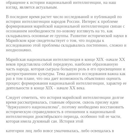
обращение к истории национальной интеллигенции, на наш
взгляд, является актуальным.
В последнее время растет число исследований и публикаций по
истории интеллигенции народов России. Интерес к проблеме
формирования марийской национальной интеллигенции связан с
осознанием необходимости по-новому взглянуть на то, как
складывались основные ее группы. Развитие исторической науки в
Марийском крае свидетельствует о том, что подходы к
исследованию этой проблемы складывались постепенно, сложно и
неоднозначно.
Марийская национальная интеллигенция в конце XIX -начале XX
веков представляла собой передовую, наиболее образованную
часть народа, которая сыграла большую роль в его просвещении и
распространении культуры. Тема данного исследования важна как
раз в том плане, что она дает возможность объективно оценить
процесс формирования национальной интеллигенции, характер ее
деятельности в конце XIX - начале XX века.
Следует отметить, что история марийской интеллигенции долгое
время рассматривалась, главным образом, сквозь призму идеи
"буржуазного национализма", поэтому необходимо восстановить
историческую справедливость в отношении к национальной
интеллигенции дооктябрьского периода, особенно той ее части,
которая имела духовный сан. История этой
категории лиц либо вовсе умалчивалась, либо освещалась в