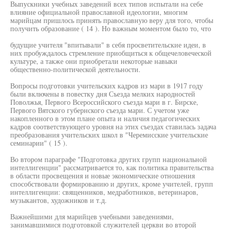
Выпускники учебных заведений всех типов испытали на себе
влияние официальной православной идеологии, многим
марийцам пришлось принять православную веру для того, чтобы
получить образование ( 14 ). Но важным моментом было то, что
будущие учителя "впитывали" в себя просветительские идеи, в
них пробуждалось стремление приобщиться к общечеловеческой
культуре, а также они приобретали некоторые навыки
общественно-политической деятельности.
Вопросы подготовки учительских кадров из мари в 1917 году
были включены в повестку дня Съезда мелких народностей
Поволжья, Первого Всероссийского съезда мари в г. Бирске,
Первого Вятского губернского съезда мари. С учетом уже
накопленного в этом плане опыта и наличия педагогических
кадров соответствующего уровня на этих съездах ставилась задача
преобразования учительских школ в "Черемисские учительские
семинарии" ( 15 ).
Во втором параграфе "Подготовка других групп национальной
интеллигенции" рассматривается то, как политика правительства
в области просвещения и новые экономические отношения
способствовали формированию и других, кроме учителей, групп
интеллигенции: священников, медработников, ветеринаров,
музыкантов, художников и т.д.
Важнейшими для марийцев учебными заведениями,
занимавшимися подготовкой служителей церкви во второй