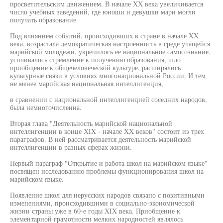
просветительским движением. В начале XX века увеличивается
число учебных заведений, где юноши и девушки мари могли
получать образование.
Под влиянием событий, происходивших в стране в начале XX
века, возрастала демократическая настроенность в среде учащейся
марийской молодежи, укрепилось ее национальное самосознание,
усиливалось стремление к получению образования, шло
приобщение к общечеловеческой культуре, расширялись
культурные связи в условиях многонациональной России. И тем
не менее марийская национальная интеллигенция,
в сравнении с национальной интеллигенцией соседних народов,
была немногочисленна.
Вторая глава "Деятельность марийской национальной
интеллигенции в конце XIX - начале XX веков" состоит из трех
параграфов. В ней рассматривается деятельность марийской
интеллигенции в разных сферах жизни.
Первый параграф "Открытие и работа школ на марийском языке"
посвящен исследованию проблемы функционирования школ на
марийском языке.
Появление школ для нерусских народов связано с позитивными
изменениями, происходившими в социально-экономической
жизни страны уже в 60-е годы XIX века. Приобщение к
элементарной грамотности мелких народностей являлось