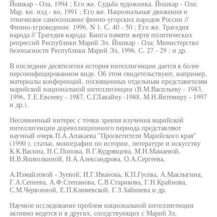
Йошкар - Ола, 1994 ; Его же. Судьба художника. Йошкар - Ола:
Мар. кн. изд - во, 1991 ; Его же. Национальные движения и
этническое самосознание финно-угорских народов России //
Финно-угроведение. 1996. N 1. С. 40 - 50 ; Его же. Трагедия
народа // Трагедия народа: Книга памяти жертв политических
репрессий Республики Марий Эл. Йошкар - Ола: Министерство
безопасности Республики Марий Эл, 1996. С. 27 - 29 ; и др.
В последние десятилетия история интеллигенции дается в более
персонифицированном виде. Об этом свидетельствуют, например,
материалы конференций, посвященных отдельным представителям
марийской национальной интеллигенции (В.М.Васильеву - 1983,
1996, Т.Е.Евсееву - 1987, С.ГЛавайну -1988, М.Н.Янтемиру - 1997
и др.).
Несомненный интерес с точки зрения изучения марийской
интеллигенции дореволюционного периода представляют
научный очерк П.А.Апакаева "Просветители Марийского края"
(1990 ), статьи, монографии по истории, литературе и искусству
К.К.Васина, Н.С.Попова, В.Г.Кудрявцева, М.Н.Мамаевой,
И.В.Яшмолкиной, Н.А.Александрова, О.А.Сергеева,
A.Измайловой - Зуевой, И.Г.Иванова, К.П.Гусева, А.Маклыгина,
Г.А.Сепеева, А.Ф.Степанова, С.В.Старикова, Г.Н.Крайнова,
С.М.Червонной, Е.П.Ключевской, Г.З.Зайниева и др.
Научное исследование проблем национальной интеллигенции
активно ведется и в других, соседствующих с Марий Зл,