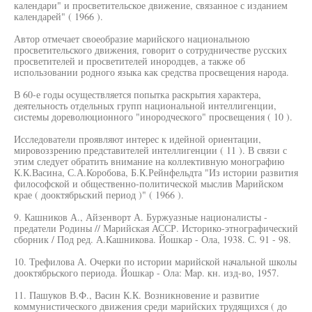
календари" и просветительское движение, связанное с изданием
календарей" ( 1966 ).
Автор отмечает своеобразие марийского национальною
просветительского движения, говорит о сотрудничестве русских
просветителей и просветителей инородцев, а также об
использовании родного языка как средства просвещения народа.
В 60-е годы осуществляется попытка раскрытия характера,
деятельность отдельных групп национальной интеллигенции,
системы дореволюционного "инородческого" просвещения ( 10 ).
Исследователи проявляют интерес к идейной ориентации,
мировоззрению представителей интеллигенции ( 11 ). В связи с
этим следует обратить внимание на коллективную монографию
К.К.Васина, С.А.Коробова, Б.К.Рейнфельдта "Из истории развития
философской и общественно-политической мыслив Марийском
крае ( дооктябрьский период )" ( 1966 ).
9. Кашников А., Айзенворт А. Буржуазные националисты -
предатели Родины // Марийская АССР. Историко-этнографический
сборник / Под ред. А.Кашникова. Йошкар - Ола, 1938. С. 91 - 98.
10. Трефилова А. Очерки по истории марийской начальной школы
дооктябрьского периода. Йошкар - Ола: Map. кн. изд-во, 1957.
11. Пашуков В.Ф., Васин К.К. Возникновение и развитие
коммунистического движения среди марийских трудящихся ( до