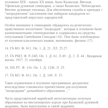
половине XIX - начале XX веков, были Казанская, Вятская,
Уфимская духовные семинарии, а также Казанское, Чебоксарское,
Вятское духовные училища. Для обеспечения службы в приходах с
"инородческим" населением они набирали кандидатов из
представителей нерусских народностей.
Особое внимание в семинариях обращалось на религиозно-
нравственное воспитание "инородцев", которые в основном были
казеннокоштными стипендиатами и содержались на средства,
отпускаемые Святейшим Синодом (16). Они были освобождены
от изучения классических языков, математики, физики (17).
14. ГА КО. Ф. 811. Оп. 1. Д. 21. ЛЛ. 25,27.
15. ГА РМЭ. Ф. Р-24П. Оп. 1. Д. 61. Л.49 ; Д. 2. Л. 44 ; Кукарекая
жизнь. 1917. 21 сентября.
16. НА РТ. Ф. 116. Оп. 1. Д. 1246. Л. 25.
17. ГА КО. Ф. 811. Оп. 1. Д. 149. Л. 15.
Такое ограничение в изучении программных дисциплин
впоследствии становилось препятствием для получения
"инородцами" дальнейшего образования. ; "
Часть представителей марийской интеллигенции получала
образование на миссионерских курсах при Казанской духовной
академии, были выпускники и самой академии.