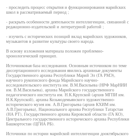
- проследить процесс открытия и функционирования марийских
школ в рассматриваемый период ;
- раскрыть особенности деятельности интеллигенции, связанной с
редакционно-издательской и литературной работой ;
- изучить с исторических позиций вклад марийских художников,
музыкантов в развитие культуры своего народа.
В основу изложения материала положен проблемно-
хронологический принцип.
Источниковая база исследования. Основным источником по теме
диссертационного исследования явились архивные документы
Государственного архива Республики Марий Эл (ГА РМЭ),
научного рукописного фонда Марийского научно-
исследовательского института им. В.М.Васильева (НРФ МарНИИ
им. В.М.Васильева), архива Марийского государственного
педагогического института им. Н.К.Крупской (архив МГПИ им.
Н.К.Крупской), архива Козьмодемьянского художественно-
исторического музея им. А.В.Григорьева (архив КХИМ им.
А.В.Григорьева), Национального архива Республики Татарстан
(НА РТ), Государственного архива Кировской области (ГА КО),
Центрального государственного исторического архива Республики
Башкортостан (ЦГИА РБ).
Источники по истории марийской интеллигенции дооктябрьского