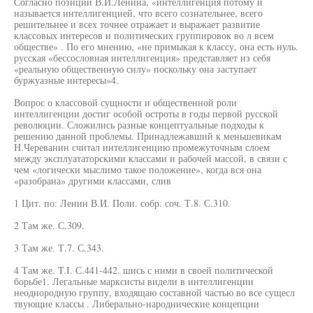
Согласно позиции В.И.Ленина, «интеллигенция потому и
называется интеллигенцией, что всего сознательнее, всего
решительнее и всех точнее отражает и выражает развитие
классовых интересов и политических группировок во л всем
обществе» . По его мнению, «не примыкая к классу, она есть нуль.
русская «бессословная интеллигенция» представляет из себя
«реальную общественную силу» поскольку она заступает
буржуазные интересы»4.
Вопрос о классовой сущности и общественной роли
интеллигенции достиг особой остроты в годы первой русской
революции. Сложились разные концептуальные подходы к
решению данной проблемы. Принадлежавший к меньшевикам
Н.Череванин считал интеллигенцию промежуточным слоем
между эксплуататорскими классами и рабочей массой, в связи с
чем «логически мыслимо такое положение», когда вся она
«разобрана» другими классами, слив
1 Цит. по: Ленин В.И. Поли. собр. соч. Т.8. С.310.
2 Там же. С.309.
3 Там же. Т.7. С.343.
4 Там же. T.I. С.441-442. шись с ними в своей политической
борьбе1. Легальные марксисты видели в интеллигенции
неоднородную группу, входящаю составной частью во все сущесл
твующие классы . Либерально-народнические концепции