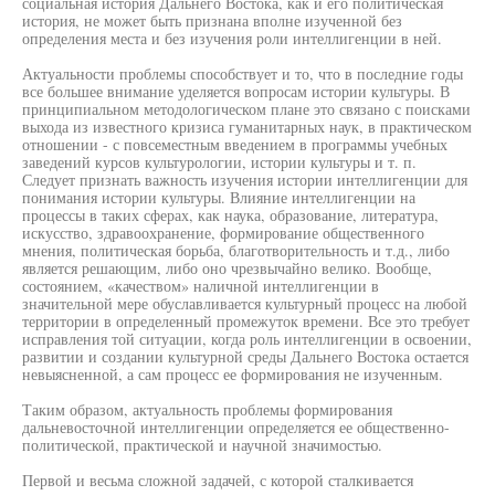
социальная история Дальнего Востока, как и его политическая
история, не может быть признана вполне изученной без
определения места и без изучения роли интеллигенции в ней.
Актуальности проблемы способствует и то, что в последние годы
все большее внимание уделяется вопросам истории культуры. В
принципиальном методологическом плане это связано с поисками
выхода из известного кризиса гуманитарных наук, в практическом
отношении - с повсеместным введением в программы учебных
заведений курсов культурологии, истории культуры и т. п.
Следует признать важность изучения истории интеллигенции для
понимания истории культуры. Влияние интеллигенции на
процессы в таких сферах, как наука, образование, литература,
искусство, здравоохранение, формирование общественного
мнения, политическая борьба, благотворительность и т.д., либо
является решающим, либо оно чрезвычайно велико. Вообще,
состоянием, «качеством» наличной интеллигенции в
значительной мере обуславливается культурный процесс на любой
территории в определенный промежуток времени. Все это требует
исправления той ситуации, когда роль интеллигенции в освоении,
развитии и создании культурной среды Дальнего Востока остается
невыясненной, а сам процесс ее формирования не изученным.
Таким образом, актуальность проблемы формирования
дальневосточной интеллигенции определяется ее общественно-
политической, практической и научной значимостью.
Первой и весьма сложной задачей, с которой сталкивается