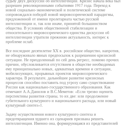
судьбу двух дискуссий об интеллигенции. Кризис начала века был
разрешен революционными событиями 1917 года. Переход к
новой социально-экономической и политической системе
сопровождался победой новой мировоззренческой парадигмы,
предложенной от имени пролетариата частью русской
интеллигенции и, так или иначе, принятой большинством
общества. В условиях общественной стабилизации и
относительного мировоззренческого единства дискуссии об
интеллигенции утратили прежнюю актуальность, интерес к
проблеме ослаб.
Все последнее десятилетие XX в. российское общество, напротив,
не обнаруживало явных предпосылок к разрешению кризисной
ситуации. Не преодоленный по сей день регресс, помимо прочих
причин, обусловливается отсутствием в обществе необходимых
ему принципиально новых, адекватных времени и ситуации,
мобилизующих, прорывных проектов мировоззренческого
характера. В результате, дальнейшее развитие кризисных
процессов способно поставить под угрозу само существование
России как национально-государственного образования. Как
отмечают А.А.Данилов и В.С.Меметов: «Если трезво оценить
перспективы развития страны, то их две: или продолжение
губительного культурного и национального распада, или новый
культурный синтез»1.
Задачу осуществления нового культурного синтеза и
предотвращения худшего из сценариев призвана решить
интеллигенция. Именно она, формирующаяся из представителей