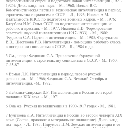
перевоспитании старой и подготовке новой интеллигенции (1921-
1925): Дисс. канд. ист. наук. - М., 1968; Волков B.C.
Коммунистическая партия и техническая интеллигенция в период
строительства социализма в СССР. - JL, 1976; Иовлев A.M.
Деятельность КПСС по подготовке военных кадров. - М., 1976;
Катут\гва Н.М. Опыт СССР по подготовке интеллигенции из
рабочих и крестьян. - М., 1977; Иванова Л.В. Формирование
советской научной интеллигенции (1917-1933). - М., 1980;
Федюкин С.А. Партия и интеллигенция. - М., 1983; Фортунатов
В.В., Шестакова Р.В. Интеллигенция - помощник рабочего класса
в построении социализма в СССР. - JL, 1984 и др.
3 См., напр.: Федюкин С.А. Привлечение буржуазной
интеллигенции к строительству социализма в СССР. - М., 1960.
С.85-87.
4 Ерман Л.К. Интеллигенция в период первой русской
революции. - М., 1966; Федюкин С.А. Великий Октябрь и
интеллигенция. -М., 1972.
5 Лейкина-Свирская В.Р. Интеллигенция в России во второй
половине XIX века. - М., 1971.
6 Она же. Русская интеллигенция в 1900-1917 годах - М., 1981.
7 Булгакова Л.А. Интеллигенция в России во второй четверти XIX
века: (Состав, правовое и материальное положение). Дисс. канд
ист. наук. - Л., 1983; Пнрумова Н.М. Земская интеллигенция и ее