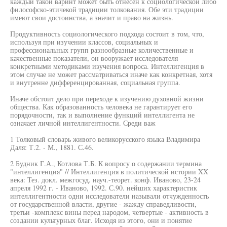
каждый такой варинт может быть отнесен к социологической либо
философско-этичекой традиции толкования. Обе эти традиции
имеют свои достоинства, а значит и право на жизнь.
Продуктивность социологического подхода состоит в том, что,
используя при изучении классов, социальных и
профессиональных групп разнообразные количественные и
качественные показатели, он вооружает исследователя
конкретными методиками изучения вопроса. Интеллигенция в
этом случае не может рассматриваться иначе как конкретная, хотя
и внутренне дифференцированная, социальная группа.
Иначе обстоит дело при переходе к изучению духовной жизни
общества. Как образованность человека не гарантирует его
порядочности, так и выполнение функций интеллигента не
означает личной интеллигентности. Среди важ
1 Толковый словарь живого великорусского языка Владимира
Даля: Т.2. - М., 1881. С.46.
2 Будник Г.А., Котлова Т.Б. К вопросу о содержании термина
"интеллигенция" // Интеллигенция в политической истории XX
века: Тез. докл. межгосуд. науч.-теорет. конф. Иваново, 23-24
апреля 1992 г. - Иваново, 1992. С.90. нейших характеристик
интеллигентности одни исследователи называли отчужденность
от государственной власти, другие - жажду справедливости,
третьи -комплекс вины перед народом, четвертые - активность в
создании культурных благ. Исходя из этого, они и понятие