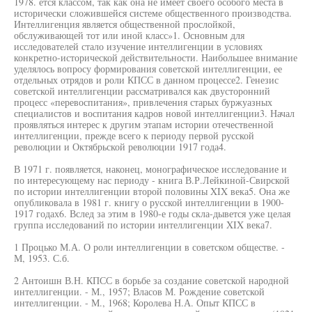
1978. ется классом, так как она не имеет своего особого места в
исторически сложившейся системе общественного производства.
Интеллигенция является общественной прослойкой,
обслуживающей тот или иной класс»1. Основным для
исследователей стало изучение интеллигенции в условиях
конкретно-исторической действительности. Наибольшее внимание
уделялось вопросу формирования советской интеллигенции, ее
отдельных отрядов и роли КПСС в данном процессе2. Генезис
советской интеллигенции рассматривался как двусторонний
процесс «перевоспитания», привлечения старых буржуазных
специалистов и воспитания кадров новой интеллигенции3. Начал
проявляться интерес к другим этапам истории отечественной
интеллигенции, прежде всего к периоду первой русской
революции и Октябрьской революции 1917 года4.
В 1971 г. появляется, наконец, монографическое исследование и
по интересующему нас периоду - книга В.Р.Лейкиной-Свирской
по истории интеллигенции второй половины XIX века5. Она же
опубликовала в 1981 г. книгу о русской интеллигенции в 1900-
1917 годах6. Вслед за этим в 1980-е годы скла-дывется уже целая
группа исследований по истории интеллигенции XIX века7.
1 Процько М.А. О роли интеллигенции в советском обществе. -
М, 1953. С.б.
2 Антоишн В.Н. КПСС в борьбе за создание советской народной
интеллигенции. - М., 1957; Власов М. Рождение советской
интеллигенции. - М., 1968; Королева Н.А. Опыт КПСС в