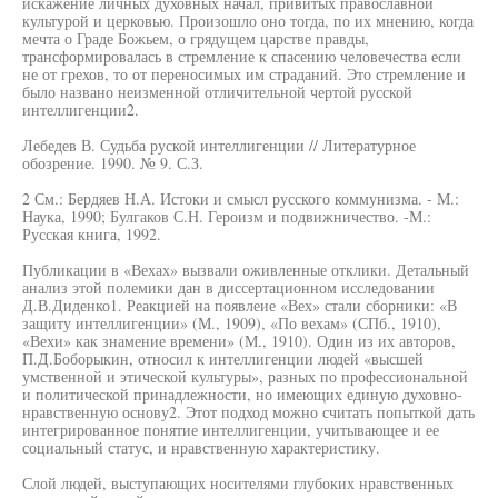
искажение личных духовных начал, привитых православной
культурой и церковью. Произошло оно тогда, по их мнению, когда
мечта о Граде Божьем, о грядущем царстве правды,
трансформировалась в стремление к спасению человечества если
не от грехов, то от переносимых им страданий. Это стремление и
было названо неизменной отличительной чертой русской
интеллигенции2.
Лебедев В. Судьба руской интеллигенции // Литературное
обозрение. 1990. № 9. С.З.
2 См.: Бердяев Н.А. Истоки и смысл русского коммунизма. - М.:
Наука, 1990; Булгаков С.Н. Героизм и подвижничество. -М.:
Русская книга, 1992.
Публикации в «Вехах» вызвали оживленные отклики. Детальный
анализ этой полемики дан в диссертационном исследовании
Д.В.Диденко1. Реакцией на появлеие «Вех» стали сборники: «В
защиту интеллигенции» (М., 1909), «По вехам» (СПб., 1910),
«Вехи» как знамение времени» (М., 1910). Один из их авторов,
П.Д.Боборыкин, относил к интеллигенции людей «высшей
умственной и этической культуры», разных по профессиональной
и политической принадлежности, но имеющих единую духовно-
нравственную основу2. Этот подход можно считать попыткой дать
интегрированное понятие интеллигенции, учитывающее и ее
социальный статус, и нравственную характеристику.
Слой людей, выступающих носителями глубоких нравственных