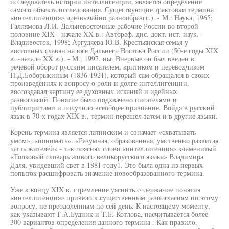
исследователь истории интеллигенции, является определение
самого объекта исследования. Существующие трактовки термина
«интеллигенция» чрезвычайно разнообразгг.). - М.: Наука, 1965;
Галлямова Л.И. Дальневосточные рабочие России во второй
половине XIX - начале XX в.: Автореф. дис. докт. ист. наук. -
Владивосток, 1998; Аргудяева Ю.В. Крестьянская семья у
восточных славян на юге Дальнего Востока России (50-е годы XIX
в. -начало XX в.). - М., 1997. ны. Впервые он был введен в
речевой оборот русским писателем, критиком и переводчиком
П.Д.Боборыкиным (1836-1921), который сам обращался в своих
произведениях к вопросу о роли и долге интеллигенции,
воссоздавал картину ее духовных исканий и идейных
разногласий. Понятие было подхвачено писателями и
публицистами и получило всеобщее признание. Войдя в русский
язык в 70-х годах XIX в., термин перешел затем и в другие языки.
Корень термина является латинским и означает «схватывать
умом», «понимать». «Разумная, образованная, умственно развитая
часть жителей» - так пояснял слово «интеллигенция» знаменитый
«Толковый словарь живого великорусского языка» Владимира
Даля, увидевший свет в 1881 году1. Это была одна из первых
попыток расшифровать значение новообразованного термина.
Уже к концу XIX в. стремление уяснить содержание понятия
«интеллигенция» привело к существенным разногласиям по этому
вопросу, не преодоленным по сей день. К настоящему моменту,
как указывают Г.А.Будник и Т.Б. Котлова, насчитывается более
300 вариантов определения данного термина . Как правило,