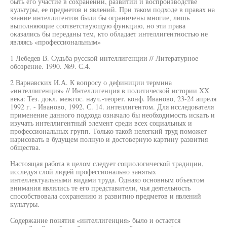
быть его участие в сохранении, развитии и воспроизводстве
культуры, ее предметов и явлений. При таком подходе в правах на
звание интеллигентов были бы ограничены многие, лишь
выполняющие соответствующую функцию, но эти права
оказались бы переданы тем, кто обладает интеллигентностью не
являясь «профессиональным»
1 Лебедев В. Судьба русской интеллигенции // Литературное
обозрение. 1990. №9. С.4.
2 Варнавских И.А. К вопросу о дефиниции термина
«интеллигенция» // Интеллигенция в политической истории XX
века: Тез. докл. межгос. науч.-теорет. конф. Иваново, 23-24 апреля
1992 г. - Иваново, 1992. С. 14. интеллигентом. Для исследователя
применение данного подхода означало бы необходимость искать и
изучать интеллигентный элемент среди всех социальных и
профессиональных групп. Только такой нелегкий труд поможет
нарисовать в будущем полную и достоверную картину развития
общества.
Настоящая работа в целом следует социологической традиции,
исследуя слой людей профессионально занятых
интеллектуальными видами труда. Однако основным объектом
внимания являлись те его представители, чья деятельность
способствовала сохранению и развитию предметов и явлений
культуры.
Содержание понятия «интеллигенция» было и остается