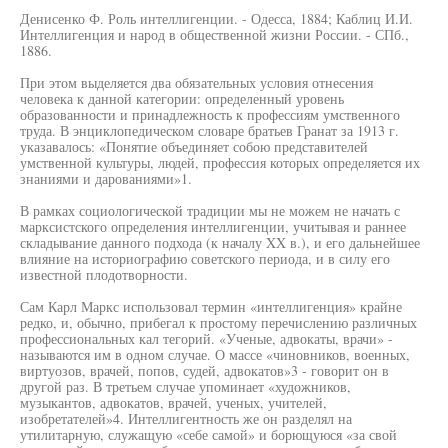
Денисенко Ф. Роль интеллигенции. - Одесса, 1884; Каблиц И.И.
Интеллигенция и народ в общественной жизни России. - СПб.,
1886.
При этом выделяется два обязательных условия отнесения
человека к данной категории: определенный уровень
образованности и принадлежность к профессиям умственного
труда. В энциклопедическом словаре братьев Гранат за 1913 г.
указавалось: «Понятие объединяет собою представителей
умственной культуры, людей, профессия которых определяется их
знаниями и дарованиями»1.
В рамках социологической традиции мы не можем не начать с
марксистского определения интеллигенции, учитывая и раннее
складывание данного подхода (к началу XX в.), и его дальнейшее
влияние на историографию советского периода, и в силу его
известной плодотворности.
Сам Карл Маркс использовал термин «интеллигенция» крайне
редко, и, обычно, прибегал к простому перечислению различных
профессиональных кал тегорий. «Ученые, адвокаты, врачи» -
называются им в одном случае. О массе «чиновников, военных,
виртуозов, врачей, попов, судей, адвокатов»3 - говорит он в
другой раз. В третьем случае упоминает «художников,
музыкантов, адвокатов, врачей, ученых, учителей,
изобретателей»4. Интеллигентность же он разделял на
утилитарную, служащую «себе самой» и борющуюся «за свой