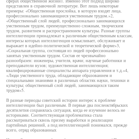
сферах общественной жизни1. Именно этот подход широко
представлен в справочной литературе. Вот лишь некоторые
примеры: «Общественная прослойка, в которую входят лица,
профессионально занимающиеся умственным трудом.»2,
«Общественный слой людей, профессионально занимающихся
умственным трудом, преимущественно сложным, творческим
трудом, развитием и распространением культуры. Разные группы
интеллигенции принадлежат к различным общественным классам,
интересы которых интеллигенция осмысливает, обслуживает и
выражает в идейно-политической и теоретической форме»3,
«Социальная группа, состоящая из людей профессионально
занятых умственным трудом. Состав ее чрезвычайно
разнообразен: инженеры, учителя, врачи; научные работники и
преподаватели вузов; художественная интеллигенция;
квалифицированные специалисты аппарата управления и т.д.»4,
«Люди умственного труда, обладающие образованием и
специальными знаниями в различных областях науки, техники и
культуры; общественный слой людей, занимающихся таким
трудом»5.
В разные периоды советский истории интерес к проблеме
интеллигенции был различным. В первые два послеоктябрьских
десятилетия сохранялась ситуация, когда ее изучение велось не
историками. Соответствующая проблематика стала
рассматриваться сквозь призму выработки и реализации
партийных решений, а под интеллигенцией понимался, прежде
всего, отряд образованных