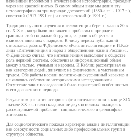
важнейшей проблемой в отечественной историографии, проходит
через нее красной нитью. В самом общем виде мы делим эту
историографию на три периода: досоветский (1880-е гг. - 1917 г.),
советский (1917-1991 гг.) и постсоветский (с 1991 г.).
Традиция научного изучения интеллигенции берет начало в 80-х
гг. XIX в., когда были поставлены проблемы о природе и
границах этой социальной группы, ее роли в обществе и
взаимоотношениях с народом. К числу первых публикаций
относились работы Ф.Денисенко «Роль интеллигенции» и И.Каб-
лица «Интеллигенция и народ в общественной жизни России»1.
Ф.Денисенко считал, что интеллигенция выполняет в обществе
роль нервной системы, обеспечивая информационный обмен
между властью, учеными и народом. И.Каблиц рассматривал ее
как категорию людей, живущих не физическим, а умственным
трудом. Обе работы носили политико-дискуссионный характер и
не являлись собственно историческими исследованиями.
Отсутствие таких исследований было характерной особенностью
всего досоветского периода.
Результатом развития историографии интеллигенции в конце XIX
-начале XX вв. стало складывание двух основных подходов к
рассматриваемой проблеме - социологического и философско-
этического.
Для социологического подхода характерен анализ интеллигенции
как совокупности социальных либо профессиональных групп в
структуре общества.