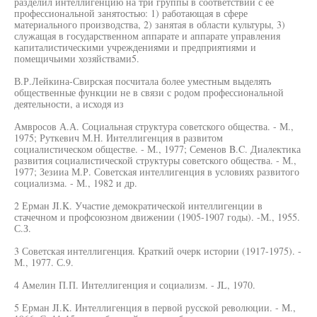
разделил интеллигенцию на три группы в соответствии с ее
профессиональной занятостью: 1) работающая в сфере
материального производства, 2) занятая в области культуры, 3)
служащая в государственном аппарате и аппарате управления
капиталистическими учреждениями и предприятиями и
помещичьими хозяйствами5.
В.Р.Лейкина-Свирская посчитала более уместным выделять
общественные функции не в связи с родом профессиональной
деятельности, а исходя из
Амвросов А.А. Социальная структура советского общества. - М.,
1975; Руткевич М.Н. Интеллигенция в развитом
социалистическом обществе. - М., 1977; Семенов B.C. Диалектика
развития социалистической структуры советского общества. - М.,
1977; Зезииа М.Р. Советская интеллигенция в условиях развитого
социализма. - М., 1982 и др.
2 Ерман JI.K. Участие демократической интеллигенции в
стачечном и профсоюзном движении (1905-1907 годы). -М., 1955.
С.З.
3 Советская интеллигенция. Краткий очерк истории (1917-1975). -
М., 1977. С.9.
4 Амелин П.П. Интеллигенция и социализм. - JL, 1970.
5 Ерман JI.K. Интеллигенция в первой русской революции. - М.,