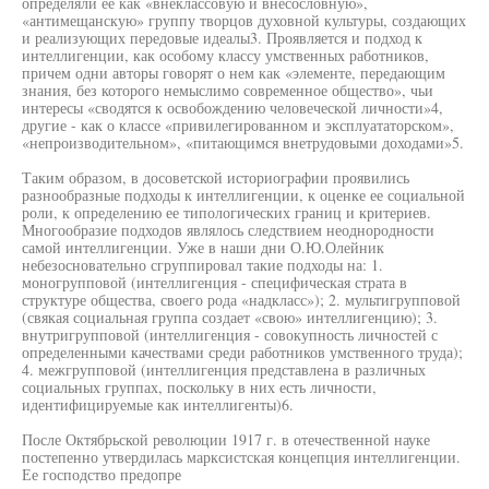
определяли ее как «внеклассовую и внесословную»,
«антимещанскую» группу творцов духовной культуры, создающих
и реализующих передовые идеалы3. Проявляется и подход к
интеллигенции, как особому классу умственных работников,
причем одни авторы говорят о нем как «элементе, передающим
знания, без которого немыслимо современное общество», чьи
интересы «сводятся к освобождению человеческой личности»4,
другие - как о классе «привилегированном и эксплуататорском»,
«непроизводительном», «питающимся внетрудовыми доходами»5.
Таким образом, в досоветской историографии проявились
разнообразные подходы к интеллигенции, к оценке ее социальной
роли, к определению ее типологических границ и критериев.
Многообразие подходов являлось следствием неоднородности
самой интеллигенции. Уже в наши дни О.Ю.Олейник
небезосновательно сгруппировал такие подходы на: 1.
моногрупповой (интеллигенция - специфическая страта в
структуре общества, своего рода «надкласс»); 2. мультигрупповой
(свякая социальная группа создает «свою» интеллигенцию); 3.
внутригрупповой (интеллигенция - совокупность личностей с
определенными качествами среди работников умственного труда);
4. межгрупповой (интеллигенция представлена в различных
социальных группах, поскольку в них есть личности,
идентифицируемые как интеллигенты)6.
После Октябрьской революции 1917 г. в отечественной науке
постепенно утвердилась марксистская концепция интеллигенции.
Ее господство предопре