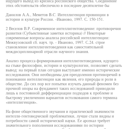
ищущего выход из кризиса российского общества. Соединение
этих обстоятельств обеспечило в последнее десятилетие бы
Данилов А.А., Меметов B.C. Интеллигенция провинции в
истории и культуре России. -Иваново, 1997. С. 150-151.
2 Веселов В.Р. Современное интеллигентоведение: противоречия
развития (Субъективные заметки историка) // Некоторые
современные вопросы анализа российской интеллигенции:
Межвузовский сб. науч. тр. - Иваново, 1997. С.24. строе
становление интеллигентоведения как самостоятельной
междисциплинарной отрасли научного знания.
Анализ процесса формирования интеллигентоведения, идущего
на стыке философии, истории и культурологии, позволяет сделать
вывод: на первый план сегодня выступают именно исторические
исследования. Они необходимы для преодоления противоречий в
понимании интеллигенции как явления, его природы и роли в
обществе. До сих пор все попытки изучать данный феномен без
прочной опоры на фундамент таких исследований приводили
лишь к постоянной дифференциации подходов к проблеме и
быстрому увеличению вариантов истолкования самого термина
«интеллигенция».
На фоне общественного звучания и практической значимости
интелли-гентоведческой проблематики, лучше стали видны и
потребности самой исторической науки. Ее арсенал требует
значительного пополнения исследованиями по истории