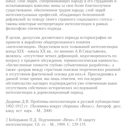
начал; слой людей, сопереживающих народу в его страданиях и
испытывающих комплекс вины за свое более благополучное
существование, обеспеченное трудом народа; слой людей
интеллектуальных профессий, обладающих болезненной
рефлексией по поводу своего странного социального статуса -
таковы некоторые интерпретации интеллигенции в рамках
философско-этического подхода .
В целом, дискуссии досоветского периода историографии не
привели к выработке общепризнанного понятия
«интеллигенция». Недостатком всех толкований интеллигенции
конца XIX - начала XX вв., по мнению А.В.Севастьянова,
являлись: «отсутствие четких дефиниций, недоговоренность по
вопросу о предмете обсуждения, терминологическая наивность»,
«бесчисленные тонкости глубоко субъективных разработок», а
также «разрыв между страстным поиском теоретических решений
и отсутствием фактической основы для них»4. Присоединяясь к
данной точке зрения, мы лишь отметим, что последнее
обстоятельство наглядно подтверждается уже отмеченным выше
отсутствием собственно исторических исследований
интеллигенции в дореволюционный период.
Диденко Д.В. Проблемы интеллигенции в русской публицистике
1902-1912 гг. (Полемика вокруг сборника «Вехи»), Автореф. дисс.
канд. ист. наук. - М., 2000.
2 Боборыкин П.Д. Подгнившие «Вехи» // В защиту
интеллигенции: Сб. ст. - М., 1909. С. 129-135.