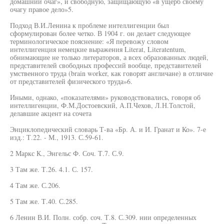
домашний очаг», и свободную, защищающую «в ущерб своему
очагу правое дело»5.
Подход В.И.Ленина к проблеме интеллигенции был
сформулирован более четко. В 1904 г. он делает следующее
терминологическое пояснение: «Я перевожу словом
интеллигенция немецкие выражения Literat, Literatentum,
обнимающие не только литераторов, а всех образованных людей,
представителей свободных профессий вообще, представителей
умственного труда (brain worker, как говорят англичане) в отличие
от представителей физического труда»6.
Иными, однако, «показателями» руководствовались, говоря об
интеллигенции, Ф.М.Достоевский, А.П.Чехов, Л.Н.Толстой,
делавшие акцент на сочета
Энциклопедический словарь Т-ва «Бр. А. и И. Гранат и Ко». 7-е
изд.: Т.22. - М., 1913. С.59-61.
2 Маркс К., Энгельс Ф. Соч. Т.7. С.9.
3 Там же. Т.26. 4.1. С. 157.
4 Там же. С.206.
5 Там же. Т.40. С.285.
6 Ленин В.И. Полн. собр. соч. Т.8. С.309. нии определенных