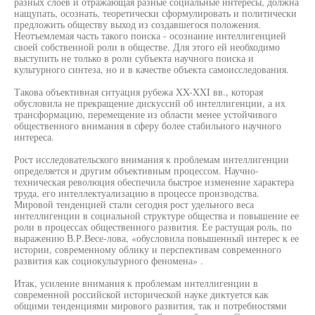
разных слоев и отражающая разные социальные интересы, должна
нащупать, осознать, теоретически сформулировать и политически
предложить обществу выход из создавшегося положения.
Неотъемлемая часть такого поиска - осознание интеллигенцией
своей собственной роли в обществе. Для этого ей необходимо
выступить не только в роли субъекта научного поиска и
культурного синтеза, но и в качестве объекта самоисследования.
Такова объективная ситуация рубежа XX-XXI вв., которая
обусловила не прекращение дискуссий об интеллигенции, а их
трансформацию, перемещение из области менее устойчивого
общественного внимания в сферу более стабильного научного
интереса.
Рост исследовательского внимания к проблемам интеллигенции
определяется и другим объективным процессом. Научно-
техническая революция обеспечила быстрое изменение характера
труда, его интеллектуализацию в процессе производства.
Мировой тенденцией стали сегодня рост удельного веса
интеллигенции в социальной структуре общества и повышение ее
роли в процессах общественного развития. Ее растущая роль, по
выражению В.Р.Весе-лова, «обусловила повышенный интерес к ее
истории, современному облику и перспективам современного
развития как социокультурного феномена» .
Итак, усиление внимания к проблемам интеллигенции в
современной российской исторической науке диктуется как
общими тенденциями мирового развития, так и потребностями