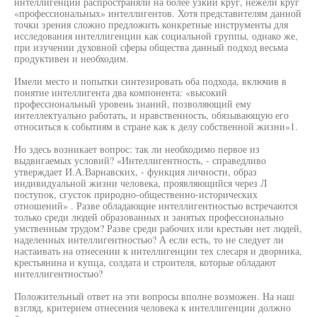
интеллигенции распространяли на более узкий круг, нежели круг
«профессиональных» интеллигентов. Хотя представителям данной
точки зрения сложно предложить конкретные инструменты для
исследования интеллигенции как социальной группы, однако же,
при изучении духовной сферы общества данный подход весьма
продуктивен и необходим.
Имели место и попытки синтезировать оба подхода, включив в
понятие интеллигента два компонента: «высокий
профессиональный уровень знаний, позволяющий ему
интеллектуально работать, и нравственность, обязывающую его
относиться к событиям в стране как к делу собственной жизни»1.
Но здесь возникает вопрос: так ли необходимо первое из
выдвигаемых условий? «Интеллигентность, - справедливо
утверждает И.А.Варнавских, - функция личности, образ
индивидуальной жизни человека, проявляющийся через Л
поступок, сгусток природно-общественно-исторических
отношений» . Разве обладающие интеллигентностью встречаются
только среди людей образованных и занятых профессионально
умственным трудом? Разве среди рабочих или крестьян нет людей,
наделенных интеллигентностью? А если есть, то не следует ли
настаивать на отнесении к интеллигенции тех слесаря и дворника,
крестьянина и купца, солдата и строителя, которые обладают
интеллигентностью?
Положительный ответ на эти вопросы вполне возможен. На наш
взгляд, критерием отнесения человека к интеллигенции должно