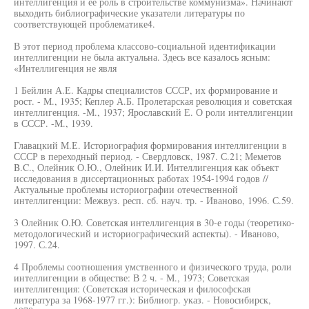
интеллигенция и ее роль в строительстве коммунизма». Начинают
выходить библиографические указатели литературы по
соответствующей проблематике4.
В этот период проблема классово-социальной идентификации
интеллигенции не была актуальна. Здесь все казалось ясным:
«Интеллигенция не явля
1 Бейлин А.Е. Кадры специалистов СССР, их формирование и
рост. - М., 1935; Кеплер А.Б. Пролетарская революция и советская
интеллигенция. -М., 1937; Ярославский Е. О роли интеллигенции
в СССР. -М., 1939.
Главацкий М.Е. Историография формирования интеллигенции в
СССР в переходный период. - Свердловск, 1987. С.21; Меметов
B.C., Олейник О.Ю., Олейник И.И. Интеллигенция как объект
исследования в диссертационных работах 1954-1994 годов //
Актуальные проблемы историографии отечественной
интеллигенции: Межвуз. респ. сб. науч. тр. - Иваново, 1996. С.59.
3 Олейник О.Ю. Советская интеллигенция в 30-е годы (теоретико-
методологический и историографический аспекты). - Иваново,
1997. С.24.
4 Проблемы соотношения умственного и физического труда, роли
интеллигенции в обществе: В 2 ч. - М., 1973; Советская
интеллигенция: (Советская историческая и философская
литература за 1968-1977 гг.): Библиогр. указ. - Новосибирск,