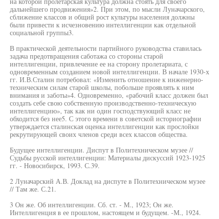
на которой пролетарская культура должна стоять для своего
дальнейшего продвижения»2. При этом, по мысли Луначарского,
сближение классов и общий рост культуры населения должны
были привести к исчезновению интеллигенции как отдельной
социальной группы3.
В практической деятельности партийного руководства ставилась
задача предотвращения саботажа со стороны старой
интеллигенции, привлечение ее на сторону пролетариата, с
одновременным созданием новой интеллигенции. В начале 1930-х
гг. И.В.Сталин потребовал: «Изменить отношение к инженерно-
техническим силам старой школы, побольше проявлять к ним
внимания и заботы»4. Одновременно, «рабочий класс должен был
создать себе свою собственную производственно-техническую
интеллигенцию», так как ни один господствующий класс не
обходится без нее5. С этого времени в советской историографии
утверждается сталинская оценка интеллигенции как прослойки
рекрутирующей своих членов среди всех классов общества.
Будущее интеллигенции. Диспут в Политехническом музее //
Судьбы русской интеллигенции: Материалы дискуссий 1923-1925
гг. - Новосибирск, 1993. С.39.
2 Луначарский А.В. Доклад на диспуте в Политехническом музее
// Там же. С.21.
3 Он же. Об интеллигенции. Сб. ст. - М., 1923; Он же.
Интеллигенция в ее прошлом, настоящем и будущем. -М., 1924.