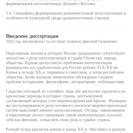
формирования интеллигенции Дальнего Востока.
3.4. Специфика формирования дальневосточной интеллигенции и
особенности культурной среды дальневосточных городов.
Введение диссертации
2001 год, автореферат по истории, Новиков, Дмитрий Георгиевич
Переломным эпохам в истории России традиционно сопутствуют
дискуссии о роли интеллигенции в судьбе Отечества, народа,
общества. Бурная дискуссия по проблемам интеллигенции
развернулась на судьбоносном для России рубеже Х1Х-ХХ вв.
Ближе к исходу XX в. перемены в советском, а затем российском
обществе, вновь вызвали оживленное обсуждение сходных
проблем историками, философами, литераторами, публицистами.
Сходство ситуаций не случайно, ведь обе дискуссии пришлись на
кризисные периоды в истории страны, неотъемлемой
составляющей которых стал мировоззренческий кризис. Функцию
же постулирования и роль основного носителя мировоззренческих
систем выполняет именно интеллигенции. Отсюда -закономерное
в переломные эпохи стремление самой интеллигенции осознать
себя как феномен, осмыслить свою роль в судьбах страны.
Разный исход кризисов начала и конца XX в. обусловил и разную