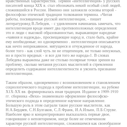
нравственных характеристик. Термин «интеллигенция» у русских
писателей конца XIX в. стал обозначать некий особый слой людей,
сложившийся в России. Именно они заложили основы второй -
философско-этической традиции толкования термина. «Читая
работы, посвященные русской интеллигенции, - пишет
литературовед В.Лебедев, - с удивлением начинаешь замечать, что
интеллигенция вроде имеет два противоположных определения:
это и люди с высокой образованностью, выражающие народные
«чаяния и надежды», просвещающие народ и, стало быть, крайне
ему необходимые; но одновременно . интеллигенция описывается
как нечто неприкаянное, мятущееся и отчужденное от народа,
более того - как слой чуть ли не отщепенцев, не только ненужных,
но и просто вредных - и все для того же народа»1. В словах
Лебедева выражены даже не столько полярные точки зрения на
проблему, сколько метания русских мыслителей в стремлении
определить содержание интеллигентности и уяснить призвание
интеллигенции.
Таким образом, одновременно с возникновением и становлением
социологического подхода к проблеме интеллигенции, на рубеже
Х1Х-ХХ вв. формировалась иная традиция. Издание в 1909-1910
гг. сборника «Вехи» знаменовало оформление философско-
этического подхода в определенное научное направление.
Большую роль в этом сыграли такие русские мыслители, как
Н.А.Бердяев, С.Н.Булгаков, С.Л.Франк, И.А.Ильин, П.Б.Струве.
Наиболее ярко и концентрировано высказались первые двое,
говорившие о неповторимом, нигде более не отмеченном
характере русской интеллигенции, сложившемся как своеобразное