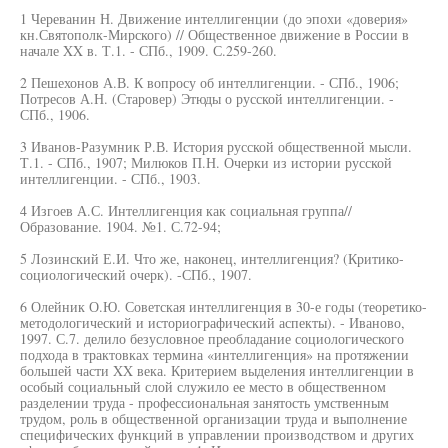
1 Череванин Н. Движение интеллигенции (до эпохи «доверия»
кн.Святополк-Мирского) // Общественное движение в России в
начале XX в. Т.1. - СПб., 1909. С.259-260.
2 Пешехонов А.В. К вопросу об интеллигенции. - СПб., 1906;
Потресов А.Н. (Старовер) Этюды о русской интеллигенции. -
СПб., 1906.
3 Иванов-Разумник Р.В. История русской общественной мысли.
Т.1. - СПб., 1907; Милюков П.Н. Очерки из истории русской
интеллигенции. - СПб., 1903.
4 Изгоев А.С. Интеллигенция как социальная группа//
Образование. 1904. №1. С.72-94;
5 Лозинский Е.И. Что же, наконец, интеллигенция? (Критико-
социологический очерк). -СПб., 1907.
6 Олейник О.Ю. Советская интеллигенция в 30-е годы (теоретико-
методологический и историографический аспекты). - Иваново,
1997. С.7. делило безусловное преобладание социологического
подхода в трактовках термина «интеллигенция» на протяжении
большей части XX века. Критерием выделения интеллигенции в
особый социальный слой служило ее место в общественном
разделении труда - профессиональная занятость умственным
трудом, роль в общественной организации труда и выполнение
специфических функций в управлении производством и других