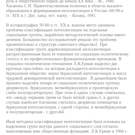
роль в общественной борьбе до начала XX века. - М., 1986;
Хасанова С.И. Правительственная политика в области высшего
образования и формирования интеллигенции в России (60-90-е
гг. XIX в.). Дис. канд. ист. науку. - Казань, 1981.
В историографии 50-80-х гг. XX в. важное место занимала
проблема классификации интеллигенции на отдельные
социальные группы, выработки методологической основы такого
деления. Большинство исследователей решали эту проблему
применительно к структуре советского общества1. При
классификации групп дореволюционной интеллигенции
распространенным было ее членение по социально-политическому
статусу и по профессионально-функциональным признакам. В
социално-политическом отношении Л.К.Ерман выделил две
крупных прослойки, на которые распадается интеллигенция в
буржуазном обществе: верхи буржуазной интеллигенции и массу
трудовой демократической интеллигениции . В дальнейшем было
принято выделять четыре ее социально-политических группы:
дворянскую, буржуазную, мелкобуржуазную и пролетарскую
(либо полупролетерскую). При этом в одних случаях отмечалось,
что «между первыми тремя не было четкой грани»3, в других
случаях наиболее близкими считались дворянско-помещичья и
буржуазная интеллигенция, с одной стороны, и мелкобуржуазная
и полупролетарская - с другой4.
Иная методика классификации интеллигенции была основана на
выделении групп внутри данного социального слоя согласно
выполняемым ими общественным функциям. Л.К.Ерман в 1966 г.