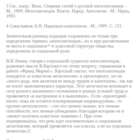
3 См., напр.: Вехи. Сборник статей о русской интеллигенции. -
М., 1909; Интеллигенция. Власть. Народ: Антология. -М.: Наука,
1993.
4 Севастьянов А.Н. Национал-капитализм. -М., 1995. С. 123.
Значительная разница подходов сохранялась не только при
определении термина «интеллигенция», но и при рассмотнении
ее места в социальног* w классовой структуре общества,
определении ее социальной роли.
В.И.Ленин, говоря о социальной сущности интеллигенции,
развивает мысли К.Каутского по этому вопросу, отраженные в
работе «Франц Меринг». Каутский считал, что интеллигенция
находится «в известном антагонизме» к пролетариату, но он
«иного рода, чем антагонизм между трудом и капиталом», так как
не носит экономического характера. Этот антагонизм возникает в
силу разного жизненного положения и разных условий труда и
проявляется «в настроении и в мышлении». Если «пролетарий -
ничто, пока он остается изолированным индивидуумом», то
оружие интеллигента - «это его личное знание, его личные
способности, его личные убеждения» благодаря которым он и
«может получить известное значение»1. При этом
подчеркивалось, что речь идет исключительно о социальном
антагонизме, который проявляется «на классах, а не на отдельных
личностях»2.