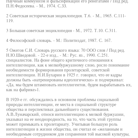
Научный коммунизм и фальсификации его ренегатами / Под ред.
П.Н.Федосеева. - М., 1974. С.ЗЗ.
2 Советская историческая энциклопедия. Т.6. - М., 1965. С.111-
119.
3 Большая советская энциклопедия - М., 1972. Т.10. С.311.
4 Философский словарь. - М.: Политиздат, 1987. С. 167.
5 Ожегов С.И. Словарь русского языка: 70 ООО слов / Под ред.
Н.Ю.Шведовой. - 22-е изд., - М.: Рус. яз., 1990. С.251.
специалистов. На фоне общего критичного отношения к
интеллигенции, как к мелкобуржуазному слою, росло понимание
необходимости формирования пролетарской, советской
интеллигенции. Н.И.Бухарин в 1925 г. говорил, что ее кадры
должны быть «натренированы идеологически» и подчеркивал:
«Да, мы будем штамповать интеллигентов, будем вырабатывать их,
как на фабрике»1.
В 1920-е гг. обсуждались в основном проблемы социальной
природы интеллигенции, ее места в социальной структуре
общества и перспективах дальнейшего существования.
А.В.Луначарский, относя интеллигенцию к мелкой буржуазии,
указывал на ее неоднородность, на то, что часть этой группы
может примыкать к пролетариату. Учитывая большую роль
интеллигенции в жизни общества, он считал ее «желанным и
необходимым сотрудником для сохранения той высокой культуры,