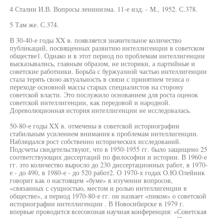
4 Сталин И.В. Вопросы ленинизма. 11-е изд. - М., 1952. С.378.
5 Там же. С.374.
В 30-40-е годы XX в. появляется значительное количество
публикаций, посвященных развитию интеллигенции в советском
обществе1. Однако и в этот период по проблемам интеллигенции
высказывались, главным образом, не историки, а партийные и
советские работники. Борьба с буржуазной частью интеллигенции
стала терять свою актуальность в связи с принятием тезиса о
переходе основной массы старых специалистов на сторону
советской власти. Это послужило основанием для роста оценок
советской интеллигенции, как передовой и народной.
Дореволюционная история интеллигенции не исследовалась.
50-80-е годы XX в. отмечены в советской историографии
стабильным усилением внимания к проблемам интеллигенции.
Наблюдался рост собственно исторических исследований.
Подсчеты свидетельствуют, что в 1950-1955 гг. было защищено 25
соответствующих диссертаций по философии и истории. В 1960-е
гг. это количество выросло до 230 диссертационных работ, в 1970-
е - до 490, в 1980-е - до 520 работ2. О 1970-х годах О.Ю.Олейник
говорит как о настоящем «буме» в изучении вопросов,
«связанных с сущностью, местом и ролью интеллигенции в
обществе», а период 1970-80-е гг. он назвает «пиком» о советской
историографии интеллигенции . В Новосибирске в 1979 г.
впервые проводится всесоюзная научная конференция: «Советская