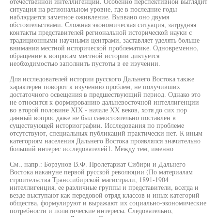
отечественной интеллигенции. Особенно перспективной выглядит
ситуация на региональном уровне, где в последние годы
наблюдается заметное оживление. Вызвано оно двумя
обстоятельствами. Сложная экономическая ситуация, затрудняя
контакты представителей региональной исторической науки с
традиционными научными центрами, заставляет уделять больше
внимания местной исторической проблематике. Одновременно,
обращение к вопросам местной истории диктуется
необходимостью заполнить пустоты в ее изучении.
Для исследователей истории русского Дальнего Востока также
характерен поворот к изучению проблем, не получивших
достаточного освещения в предшествующий период. Однако это
не относится к формированию дальневосточной интеллигенции
во второй половине XIX - начале XX веков, хотя до сих пор
данный вопрос даже не был самостоятельно поставлен в
существующей историографии. Исследования по проблеме
отсутствуют, специальных публикаций практически нет. К иным
категориям населения Дальнего Востока проявлялся значительно
больший интерес исследователей1. Между тем, именно
См., напр.: Борзунов В.Ф. Пролетариат Сибири и Дальнего
Востока накануне первой русской революции (По материалам
строительства Транссибирской магистрали, 1891-1904
интеллигенция, ее различные группы и представители, всегда и
везде выступают как передовой отряд классов и иных категорий
общества, формулируют и выражают их социально-экономические
потребности и политические интересы. Следовательно,