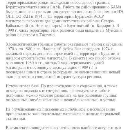
Территориальные рамки исследования составляют границы
Бурятского участка зоны БАМа. Работа по районированию БАМа
была выполнена учеными института региональной экономики ИЭ-
ОПП СО РАН в 1974 г. На территории Бурятской АССР
магистраль пересекла два административных района: Северо-
Байкальский (п. Нижнеангарск) и Баунтовский (п. Багдарин). В
1990 г. часть территорий этих районов была выделена в Муйский
район с центром в Таксимо.
Хронологические границы работы охватывают период с середины
1970-х по 1980-е гг. Начальный рубеж был определен 1974 г. -
высадкой первых десантов строителей на территории Бурятии и
началом строительства магистрали. В качестве конечного рубежа
взят конец 1980-х гг., который характеризовался сдачей
магистрали в постоянную эксплуатацию (1989 г.) и
последовавшими в стране реформами, ознаменовавшими новый
этап в развитии социальной инфраструктуры региона.
Источниковая база. По происхождению и содержанию, а также
исходя из подхода к исследованию, используемые в работе
источники можно условно разделить на две основные группы:
письменные (опубликованные и неопубликованные) и устные.
Из опубликованных письменных источников к исследованию
привлекались: законодательные материалы и данные социальной
статистики.
В комплексе законодательных источников наиболее актуальными