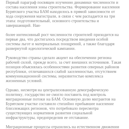
Первый параграф посвящен изучению динамики численности и
состава населения зоны строительства. Формирование населения
Бурятского участка БАМ находилось в прямой зависимости от
хода сооружения магистрали, в связи с чем распадается на три
этапа: подготовительный, основного строительства и
завершающий. Наи-
более интенсивный рост численности строителей приходится на
первые два, что достигалось посредством введения особой
системы льгот и материальных поощрений, а также благодаря
развернутой идеологической кампании.
Руководство страны сделало акцент на обеспечении региона
рабочей силой, прежде всего, за счет внешних источников. Такая
позиция объяснялась особенностями развития северных районов
республики, отличавшихся слабой заселенностью, отсутствием
коммуникационной системы, неразвитостью комплекса
жизненных условий.
Однако, несмотря на централизованную демографическую
политику, государство не смогло поставить под контроль
миграционные потоки на БАМ. Основную долю мигрантов на
Бурятском участке составило стихийно прибывшее население
близлежащих регионов, что потребовало пересмотра
существующих нормативов развития социальной
инфраструктуры, предопределив ее отставание.
Миграционные процессы отразились на естественном движении