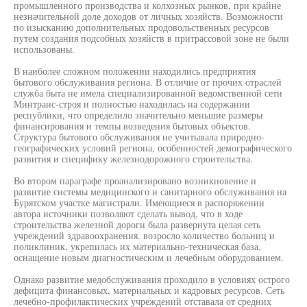
промышленного производства и колхозных рынков, при крайне
незначительной доле доходов от личных хозяйств. Возможности
по изысканию дополнительных продовольственных ресурсов
путем создания подсобных хозяйств в притрассовой зоне не были
использованы.
В наиболее сложном положении находились предприятия
бытового обслуживания региона. В отличие от прочих отраслей
служба быта не имела специализированной ведомственной сети
Минтранс-строя и полностью находилась на содержании
республики, что определило значительно меньшие размеры
финансирования и темпы возведения бытовых объектов.
Структура бытового обслуживания не учитывала природно-
географических условий региона, особенностей демографического
развития и специфику железнодорожного строительства.
Во втором параграфе проанализировано возникновение и
развитие системы медицинского и санитарного обслуживания на
Бурятском участке магистрали. Имеющиеся в распоряжении
автора источники позволяют сделать вывод, что в ходе
строительства железной дороги была развернута целая сеть
учреждений здравоохранения. возросло количество больниц и
поликлиник, укрепилась их материально-техническая база,
оснащение новым диагностическим и лечебным оборудованием.
Однако развитие медобслуживания проходило в условиях острого
дефицита финансовых, материальных и кадровых ресурсов. Сеть
лечебно-профилактических учреждений отставала от средних