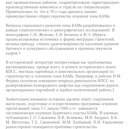
вых промышленных районов, охарактеризовали территориально-
производственные комплексы и отрасли их специализации.
Примечательно то, что в 70-е годы давались оценки
преимущественно общих перспектив освоения зоны БАМа.
Вопросы социального развития зоны БАМа разрабатывались в
рамках социологических и демографических исследований. В
монографиях С.Н. Железко, Е.В. Белкина и Ф.Э. Шереги
проанализированы источники и формы миграции строителей,
мотивы приезда, степень удовлетворенности населения уровнем
бытового и культурного обслуживания и причины текучести
кадров.1
В исторической литературе интересующая нас проблематика
рассматривалась, прежде всего, в аспекте исторического опыта
КПСС, местных партийных и комсомольских организаций по
строительству и освоению зоны БАМа. Например, в работах В.М.
Федина получили освещение вопросы деятельности КПСС по
развертыванию всенародного шефства над сооружением дороги,
организационно-партийной и идейно-политической работы.2
Значительное внимание историки уделяли опыту сооружения
магистрали, подготовке и осуществлению программы освоения
прилегающей зоны.3 С начала 1980-х гг. начинается
систематическое изучение Бурятского участка БАМа. В научных
публикациях Г.Л. Санжиева, В.В. Беликова, М.Н. Балдано, К.Б.-
М. Митупова, Т.Е. Санжиевой, М.М. Халбаевой, П.И. Еврасимова
разносторонне освещаются проблемы строительства