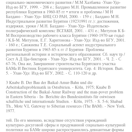
социально-экономического развития / М.М Халбаева -Улан-Удэ-
Изд-во БГУ, 1999. - 208 е.; Балдано М.Н. Промышленное развитие
республики Бурятия в 1960-85 гг • итоги и проблемы / M H
Балдано - Улан-Удэ- БНЦ СО РАН, 2000. - 159 с ; Балдано M H.
Индустриальное развитие Бурятии (19231991 гг.): достижения,
издержки, уроки / М.Н. Балдано - Улан-Удэ- Издательско-
полиграфический комплекс ВСГАКИ, 2001. - 431 е.; Митупов К Б-
М Воспроизводство рабочего класса Бурятии (1960-1970-ые годы)
/ К.Б-М. Митупов, Е.Г. Харитонова - Улан-Удэ: Изд-во БГУ, 2001.
- 160 е.; Санжиева Т.Е. Социальный аспект индустриального
развития Бурятии в 1965-85-х гг // Бурятия- Проблемы
региональной истории и исторического образования: Сб. науч тр /
Сост А Д Цы-биктаров - Улан-Удэ- Изд-во БГУ, 2001. - Ч. 2. - С
67-76, Она же, Завершение строительства Бурятского участка
БАМа И Вестник Бурятского университета. Сер. 4: История. Вып.
5. - Улан-Удэ: Изд-во БГУ, 2002. - С. 110-120 и др.
3 Knabe В. Der Bau der Baikal-Amur-Bahn und die
Arbeitskafteproblematik in Ostsibirien. - Köln, 1975; Knabe В
Construction of the Baikal-Amur Railway and the man-pover problem
in Eastern Siberia - In- Berichte des Bundesinstituts für ostwissen
schaftliche und internationale Studien. - Köln, 1975. - S. 5-6; Shabad
Th., Mote V.L Gateway to Siberian resources (The BAM). - New York.
1977.
тей. По его мнению, вследствие отсутствия учреждений
культурно-досуговой сферы и продуманной социально-культурной
политики на БАМе широко распространились девиантные формы