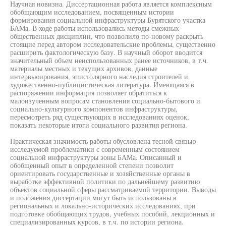
Научная новизна. Диссертационная работа является комплексным
обобщающим исследованием, посвященным истории
формирования социальной инфраструктуры Бурятского участка
БАМа. В ходе работы использовались методы смежных
общественных дисциплин, что позволило по-новому раскрыть
стоящие перед автором исследовательские проблемы, существенно
расширить фактологическую базу. В научный оборот вводится
значительный объем неиспользованных ранее источников, в т.ч.
материалы местных и текущих архивов, данные
интервьюирования, эпистолярного наследия строителей и
художественно-публицистическая литература. Имеющаяся в
распоряжении информация позволяет обратиться к
малоизученным вопросам становления социально-бытового и
социально-культурного компонентов инфраструктуры,
пересмотреть ряд существующих в исследованиях оценок,
показать некоторые итоги социального развития региона.
Практическая значимость работы обусловлена тесной связью
исследуемой проблематики с современным состоянием
социальной инфраструктуры зоны БАМа. Описанный и
обобщенный опыт в определенной степени позволит
ориентировать государственные и хозяйственные органы в
выработке эффективной политики по дальнейшему развитию
объектов социальной сферы рассматриваемой территории. Выводы
и положения диссертации могут быть использованы в
региональных и локально-исторических исследованиях, при
подготовке обобщающих трудов, учебных пособий, лекционных и
специализированных курсов, в т.ч. по истории региона.