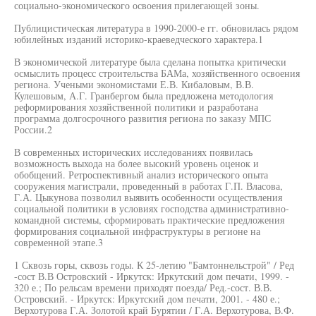
социально-экономического освоения прилегающей зоны.
Публицистическая литература в 1990-2000-е гг. обновилась рядом
юбилейных изданий историко-краеведческого характера.1
В экономической литературе была сделана попытка критически
осмыслить процесс строительства БАМа, хозяйственного освоения
региона. Учеными экономистами Е.В. Кибаловым, В.В.
Кулешовым, А.Г. Гранбергом была предложена методология
реформирования хозяйственной политики и разработана
программа долгосрочного развития региона по заказу МПС
России.2
В современных исторических исследованиях появилась
возможность выхода на более высокий уровень оценок и
обобщений. Ретроспективный анализ исторического опыта
сооружения магистрали, проведенный в работах Г.П. Власова,
Г.А. Цыкунова позволил выявить особенности осуществления
социальной политики в условиях господства административно-
командной системы, сформировать практические предложения
формирования социальной инфраструктуры в регионе на
современной этапе.3
1 Сквозь горы, сквозь годы. К 25-летию "Бамтоннельстрой" / Ред
-сост В.В Островский - Иркутск: Иркутский дом печати, 1999. -
320 е.; По рельсам времени приходят поезда/ Ред.-сост. В.В.
Островский. - Иркутск: Иркутский дом печати, 2001. - 480 е.;
Верхотурова Г.А. Золотой край Бурятии / Г.А. Верхотурова, В.Ф.