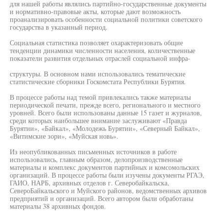
для нашей работы являлись партийно-государственные документы
и нормативно-правовые акты, которые дают возможность
проанализировать особенности социальной политики советского
государства в указанный период.
Социальная статистика позволяет охарактеризовать общие
тенденции динамики численности населения, количественные
показатели развития отдельных отраслей социальной инфра-
структуры. В основном нами использовались тематические
статистические сборники Госкомстата Республики Бурятия.
В процессе работы над темой привлекались также материалы
периодической печати, прежде всего, регионального и местного
уровней. Всего были использованы данные 15 газет и журналов,
среди которых наибольшее внимание заслуживают «Правда
Бурятии», «Байкал», «Молодежь Бурятии», «Северный Байкал»,
«Витимские зори», «Муйская новь».
Из неопубликованных письменных источников в работе
использовались, главным образом, делопроизводственные
материалы и комплекс документов партийных и комсомольских
организаций. В процессе работы были изучены документы РГАЭ,
ГАИО, НАРБ, архивных отделов г. Северобайкальска,
СевероБайкальского и Муйского районов, ведомственных архивов
предприятий и организаций. Всего автором были обработаны
материалы 38 архивных фондов.