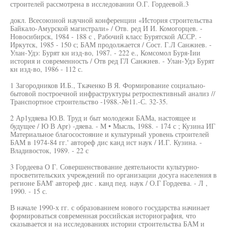
строителей рассмотрена в исследовании О.Г. Гордеевой.3
докл. Всесоюзной научной конференции «История строительства
Байкало-Амурской магистрали» / Отв. ред И И. Комогорцев. -
Новосибирск, 1984 - 188 с , Рабочий класс Бурятской АССР. -
Иркутск, 1985 - 150 с; БАМ продолжается / Сост. Г.Л Санжиев. -
Улан-Удэ: Бурят кн изд-во, 1987. - 222 е., Комсомол Буря-Iии
история и современность / Отв ред ГЛ Санжиев. - Улан-Удэ Бурят
кн изд-во, 1986 - 112 с.
1 Загородников И.Б., Ткаченко В Я. Формирование социально-
бытовой построечной инфраструктуры ретроспективный анализ //
Транспортное строительство -1988.-№11.-С. 32-35.
2 Ар1удяева Ю.В. Труд и быт молодежи БАМа, настоящее и
будущее / Ю В Apr) -дяева. - M • Мысль, 1988. - 174 с ; Кузина ИГ
Материальное благосостояние и культурный уровень строителей
БАМ в 1974-84 гг.' автореф дис канд ист наук / И.Г. Кузина. -
Владивосток, 1989. - 22 с
3 Гордеева О Г. Совершенствование деятельности культурно-
просветительских учреждений по организации досуга населения в
регионе БАМ' автореф дис . канд пед. наук / О.Г Гордеева. - Л ,
1990. - 15 с.
В начале 1990-х гг. с образованием нового государства начинает
формироваться современная российская историография, что
сказывается и на исследованиях истории строительства БАМ и