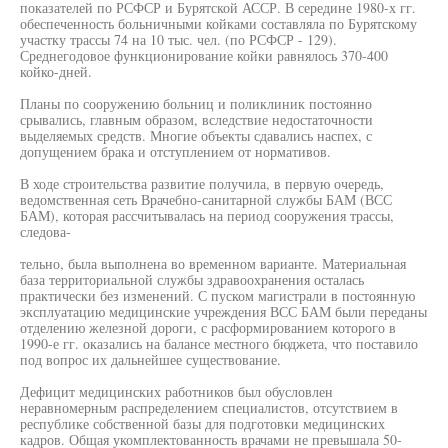
показателей по РСФСР и Бурятской АССР. В середине 1980-х гг.
обеспеченность больничными койками составляла по Бурятскому
участку трассы 74 на 10 тыс. чел. (по РСФСР - 129).
Среднегодовое функционирование койки равнялось 370-400
койко-дней.
Планы по сооружению больниц и поликлиник постоянно
срывались, главным образом, вследствие недостаточности
выделяемых средств. Многие объекты сдавались наспех, с
допущением брака и отступлением от нормативов.
В ходе строительства развитие получила, в первую очередь,
ведомственная сеть Врачебно-санитарной службы БАМ (ВСС
БАМ), которая рассчитывалась на период сооружения трассы,
следова-
тельно, была выполнена во временном варианте. Материальная
база территориальной службы здравоохранения осталась
практически без изменений. С пуском магистрали в постоянную
эксплуатацию медицинские учреждения ВСС БАМ были переданы
отделению железной дороги, с расформированием которого в
1990-е гг. оказались на балансе местного бюджета, что поставило
под вопрос их дальнейшее существование.
Дефицит медицинских работников был обусловлен
неравномерным распределением специалистов, отсутствием в
республике собственной базы для подготовки медицинских
кадров. Общая укомплектованность врачами не превышала 50-