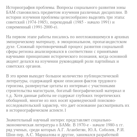
Историография проблемы. Вопросы социального развития зоны
БАМ становились предметом изучения различных дисциплин. В
истории изучения проблемы целесообразно выделять три этапа:
советский (1974-1985), переходный (1985 - начало 1991) и
современный (1991-2000-е).
На первом этапе работы писались по неотложившемуся в архивах
эмпирическому материалу, в эмоциональном, пропагандистском
духе. Сложный противоречивый процесс развития социальной
сферы региона анализировался в соответствии с принятыми
научными принципами исторического познания, когда основной
акцент делался на изучении руководящей роли партийных и
советских органов.
В это время выходит большое количество публицистической
литературы, содержащей яркие описания фактов трудового
героизма, развернутые цитаты из интервью с участниками
строительства магистрали, богатый биографический материал и
т.д. Хотя данные работы не содержат глубоких теоретических
обобщений, многие из них носят краеведческий поисково-
исследовательский характер, что дает основание рассматривать их
в историографическом аспекте.1
Значительный научный интерес представляет социально-
экономическая литература о БАМе. В 1970-е - начале 1980-х гг.
ряд ученых, среди которых А.Г. Аганбегян, Ю.А. Соболев, Р.И.
Шни-пер, A.C. Маршалова и другие, занимался разработкой