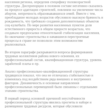
населения региона, определив специфику половозрастной
структуры. Диспропорции в половом составе негативно сказались
на процессе адаптации строителей, повлияли на увеличение числа
абортов, непрочность образовывавшихся семей. Вместе с тем,
преобладание молодых возрастов обусловило высокую брачность и
рождаемость, что требовало создания дополнительных объектов
соц-культбыта. По мере развития населенных пунктов доля
естественного прироста в общем приросте возрастала, что
создавало предпосылки относительной стабилизации населения,
fio окончание строительства и начавшиеся перестроечные
процессы в стране не позволили этим возможностям
реализоваться.
Во втором параграфе раскрываются вопросы формирования
трудовых коллективов района нового освоения, их
профессиональный состав, квалификационная структура, уровень
заработной платы и пр.
Анализ профессионально-квалификационной структуры
трудящихся показал, что она не отличалась стабильностью и
изменялась под воздействием ряда внешних и внутренних
факторов. Динамичность и основные направления
профессиональных перемещений были связанны с отдельными
этапами строительства.
В первый период основной причиной неустойчивости
профессиональной структуры явились просчеты в наборе и
размещении трудовых ресурсов, которые обусловили