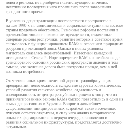
нового региона, не приобрели главенствующего значения,
негативные последствия чего проявились после завершения
грандиозного проекта.
В условиях децентрализации постсоветского пространства в
начале 1990-х гг. экономическая и социальная ситуация на востоке
страны предельно обострилась. Рыночные реформы поставили в
чрезвычайно тяжелое положение, прежде всего, отдаленные
северные районы республики, развитие которых в советское время
связывалось с функционированием БАМа и освоением природных
ресурсов прилегающей зоны. Однако в новых условиях
магистраль оказалась нерентабельной. Известный канадский
исследователь Севера Р. Норт определяет БАМ как необычное для
транспортного освоения российских пространств явление в том
смысле, что железная дорога была построена прежде, чем в ней
возникла потребность.
Отсутствие иных кроме железной дороги градообразующих
предприятий, невозможность вследствие суровых климатических
условий развития сельского хозяйства, отдаленность и
изолированность от центра республики привели к тому, что из
привилегированных районы БАМа быстро превратились в одни из
самых депрессивных в Бурятии. Вопрос о дальнейшем
существовании инициированных «стройкой века» населенных
пунктов остается открытым, в силу чего анализ исторического
опыта их формирования, в первую очередь становления и
развития социальной инфраструктуры, представляется достаточно
актуальным.