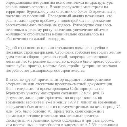
определяющим для развития всего комплекса инфраструктуры
района нового освоения. В ходе сооружения магистрали на
территории Бурятского участка возникло более 15 временных и
постоянных поселений. Проведенный анализ показывает, что
решить жилищную проблему в новостройках на протяжении
рассматриваемого периода не удалось. Руководство оказалось
неготовым к резкому росту населения, увеличение объемов
жилищного строительства незначительно сказывалось на
обеспеченности жилой площадью.
Одной из основных причин отставания являлись перебои в
поставках стройматериалов. Стройбанк требовал возводить жилые
дома только сборно-щитовых серий, запрещая использовать
местный лес (огромное количество которого было просто брошено
после рубки просек), местные базы стройиндустрии не отвечали
потребностям расширяющегося строительства.
В качестве другой причины автор выделяет несвоевременное
оформление или отсутствие проектно-сметной документации.
Долг генерально! о проектировщика Сибгипротранса по
Бурятскому участку магистрали составлял 12 млн. руб. В
результате, жилищное строительство осуществлялось во
временном варианте и уже к концу 1979 г. лимит на временные
сооружения был исчерпан: из предусмотренных на весь период 72
млн. руб. было освоено 70. Кроме того, само содержание
времянки в регионе отвлекало значительные средства.
Эксплуатация временных домов обходилась в три раза дороже,
чем постоянных, а потребности в капремонте в 2-3% превышали