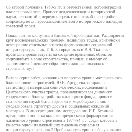
Со второй половины 1980-х гг. в отечественной историографии
начался новый этап. Процесс деидеологизации исторической
науки, связанный в первую очередь с политикой перестройки,
сопровождается переосмыслением всего исторического наследия
советской эпохи.
Новые веяния коснулись и бамовской проблематики. Расширяется
круг исследовательских проблем, появились труды, критически
освещавшие отдельные аспекты формирования социальной
инфраструктуры. Так, И.Б. Загородников и В.Я. Ткаченко,
проанализировав затраты на создание временных объектов
соцкультбыта в зоне строительства, пришли к выводу об
экономической нецелесообразности данного подхода к
строительству.1
Вышла серия работ, касавшихся вопросов уровня материального
благосостояния строителей. Ю.В. Аргудяева, опираясь на
статистику и материалы социологических исследований
Центрального участка трассы, проанализировала динамику
сооружения и благоустройства жилищного фонда, процесс
становления служб быта, торговли и медобслуживания,
смоделировала структуру досуга и социальных ожиданий
молодежи. В диссертационном исследовании И Г. Кузиной
предпринята попытка выявить предпосылки формирования
жизненного уровня строителей в 1974-84 гг.; среди которых в
качестве одной из важнейших выделена социальная
инфраструктура региона.2 Проблема культурного обслуживания