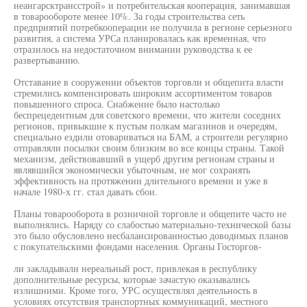
неангарсктрансстрой» и потребительская кооперация, занимавшая
в товарообороте менее 10%. За годы строительства сеть
предприятий потребкооперации не получила в регионе серьезного
развития, а система УРСа планировалась как временная, что
отразилось на недостаточном внимании руководства к ее
развертыванию.
Отставание в сооружении объектов торговли и общепита власти
стремились компенсировать широким ассортиментом товаров
повышенного спроса. Снабжение было настолько
беспрецедентным для советского времени, что жители соседних
регионов, привыкшие к пустым полкам магазинов и очередям,
специально ездили отовариваться на БАМ, а строители регулярно
отправляли посылки своим близким во все концы страны. Такой
механизм, действовавший в ущерб другим регионам страны и
являвшийся экономически убыточным, не мог сохранять
эффективность на протяжении длительного времени и уже в
начале 1980-х гг. стал давать сбои.
Планы товарооборота в розничной торговле и общепите часто не
выполнялись. Наряду со слабостью материально-технической базы
это было обусловлено несбалансированностью доводимых планов
с покупательскими фондами населения. Органы Госторгов-
ли закладывали нереальный рост, привлекая в республику
дополнительные ресурсы, которые зачастую оказывались
излишними. Кроме того, УРС осуществлял деятельность в
условиях отсутствия транспортных коммуникаций, местного