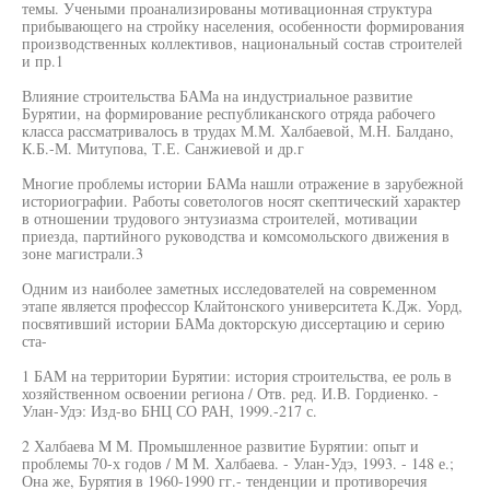
темы. Учеными проанализированы мотивационная структура
прибывающего на стройку населения, особенности формирования
производственных коллективов, национальный состав строителей
и пр.1
Влияние строительства БАМа на индустриальное развитие
Бурятии, на формирование республиканского отряда рабочего
класса рассматривалось в трудах М.М. Халбаевой, М.Н. Балдано,
К.Б.-М. Митупова, Т.Е. Санжиевой и др.г
Многие проблемы истории БАМа нашли отражение в зарубежной
историографии. Работы советологов носят скептический характер
в отношении трудового энтузиазма строителей, мотивации
приезда, партийного руководства и комсомольского движения в
зоне магистрали.3
Одним из наиболее заметных исследователей на современном
этапе является профессор Клайтонского университета К.Дж. Уорд,
посвятивший истории БАМа докторскую диссертацию и серию
ста-
1 БАМ на территории Бурятии: история строительства, ее роль в
хозяйственном освоении региона / Отв. ред. И.В. Гордиенко. -
Улан-Удэ: Изд-во БНЦ СО РАН, 1999.-217 с.
2 Халбаева M M. Промышленное развитие Бурятии: опыт и
проблемы 70-х годов / M M. Халбаева. - Улан-Удэ, 1993. - 148 е.;
Она же, Бурятия в 1960-1990 гг.- тенденции и противоречия