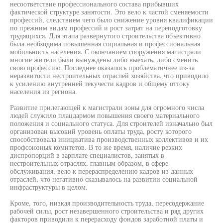
несоответствие профессионального состава прибывших
фактической структуре занятости. Это вело к частой сменяемости
профессий, следствием чего было снижение уровня квалификации
по прежним видам профессий и рост затрат на переподготовку
трудящихся. Для этапа развернутого строительства объективно
была необходима повышенная социальная и профессиональная
мобильность населения. С окончанием сооружения магистрали
многие жители были вынуждены либо выехать, либо сменить
свою профессию. Последнее оказалось проблематичнее из-за
неразвитости нестроительных отраслей хозяйства, что приводило
к усилению внутренней текучести кадров и общему оттоку
населения из региона.
Развитие прилегающей к магистрали зоны для огромного числа
людей служило плацдармом повышения своего материального
положения и социального статуса. Для строителей изначально был
организован высокий уровень оплаты труда, росту которого
способствовала инициатива производственных коллективов и их
профсоюзных комитетов. В то же время, наличие резких
диспропорций в зарплате специалистов, занятых в
нестроительных отраслях, главным образом, в сфере
обслуживания, вело к перераспределению кадров из данных
отраслей, что негативно сказывалось на развитии социальной
инфраструктуры в целом.
Кроме, того, низкая производительность труда, пересодержание
рабочей силы, рост незавершенного строительства и ряд других
факторов приводили к перерасходу фондов заработной платы и