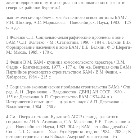
железнодорожного пути и социально-экономического развития
северных районов Бурятии.4
экономические проблемы хозяйственного освоения зоны БАМ /
Р.И. Шнкпер, A.C. Маршалова. - Новосибирск: Наука, 1983. - 125
с. и др.
1 Железко С.Н. Социально-демографические проблемы в зоне
БАМ / С.Н. Железко. - M.: Сгатистика, 1980. - 184 е.; Белкин Е.В.
Формирование населения в зоне БАМ / Е.Б. Белкин, Ф.Э Шереги-
М.: Мысль, 1985. - 170 с.
2 Федин В М. БАМ - кузница комсомольского характера / В.М.
Федин - Благовещенск, 1977. - 177 е.; Он же, Ведущая сила БАМа
Партийное руководство строительством БАМ / В M Федин. -
Хабаровск, 1984 - 215 с
3 Социально-экономические проблемы строительства БАМа / Отв.
ред. А.11. Дере-вянко. - Владивосток. ДВНЦ АН СССР, 1980. -
155 е.; Деревянко А.П. Строительство БАМ (1974-84 п.)
Исторический опыт: дис. ... д-ра ист. наук / А.П. Деревянко. -
Владивосток, 1984. - 250 с.
4 См.: Очерки истории Бурятской АССР периода развитого
социализма / И.А. Асалханов, С.А. Максанов, Е.Е. Тармаханов и
др. - Новосибирск: Наука, 1983 -304 е.; БАМ - стройка дружбы /
Сост. Г.Л. Санжиев. - Улан-Удэ: Бурят кн изд-во, 1984. - 208 е.; К
истории строительства Байкало-Амурской магистрали: Тез