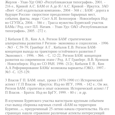
Жерлов - Улан-Удт ОАО «Республиканская типография», 2001. -
216 е., Кривой A.C. БАМ от А до Я / A.C. Кривой - Иркутск. ЗАО
«Воет -Сиб издательская компания», 2004 - 368 с ; БАМ - дорога в
будущее России- скоростное преодоление барьерных мест,
события, факты, люди / Сост А.И. Белоозеров - Новосибирск Изд-
во СГУПСа, 2004. - 386 с ; Трасса мужества Бурятский участок
БАМа / Ред.-сост ПЛ. Натаев. - Улан-Удэ: ОАО «Республиканская
типография», 2005. -272 с.
2 Кибалов Е В., Кин A.A. Регион БАМ' стратегические
альтернативы развития // Регион- экономика и социология. - 1996
- №3 - С 59-79; Гранберг А Г , Кибалов Е.В. Регион БАМ-
концепция выхода на траекторию устойчивого развития //
Экономист. - 1996. - №6. - С. 12-22, Регион БАМ: концепция
развития на современном этапе / Ред. А Г Гранберг, В.В. Кулешов
- Новосибирск: Изд-во СО РАН. 1996 -212с; Кибалов Е В , Кин
А.А Реформирование БАМа' возможны варианты //ЭКО,- 1997.-
№3 -С. 125-129.
3 Власов Г П. БАМ: опыт, уроки (1970-1990 гг) Исторический
аспект / Г.П Власов - Иркутск: Изд-во ИГУ, 1998. - 142 е.; Он же,
Регион БАМ: стратегия и опыт освоения. Исторический аспект / Г
П Власов. - Братск: Изд-во БрГУ, 1999. - 80 с ; и др.
В изучении Бурятского участка магистрали крупным событием
стал выход сборника научных статей «БАМ на территории
Бурятии...», приуроченный 25-летию начала строительства. На его
страницах нашли отражение различные аспекты интересующей