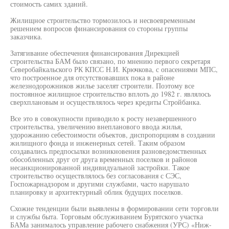
стоимость самих зданий.
Жилищное строительство тормозилось и несвоевременным
решением вопросов финансирования со стороны группы
заказчика.
Затягивание обеспечения финансирования Дирекцией
строительства БАМ было связано, по мнению первого секретаря
Северобайкальского РК КПСС Н.И. Крючкова, с опасениями МПС,
что построенное для отсутствовавших пока в районе
железнодорожников жилье заселят строители. Поэтому все
постоянное жилищное строительство вплоть до 1982 г. являлось
сверхплановым и осуществлялось через кредиты Стройбанка.
Все это в совокупности приводило к росту незавершенного
строительства, увеличению внепланового ввода жилья,
удорожанию себестоимости объектов, диспропорциям в создании
жилищного фонда и инженерных сетей. Таким образом
создавались предпосылки возникновения разноведомственных
обособленных друг от друга временных поселков и районов
несанкционированной индивидуальной застройки. Такое
строительство осуществлялось без согласования с СЭС,
Госпожарнадзором и другими службами, часто нарушало
планировку и архитектурный облик будущих поселков.
Схожие тенденции были выявлены в формировании сети торговли
и службы быта. Торговым обслуживанием Бурятского участка
БАМа занималось управление рабочего снабжения (УРС) «Ниж-