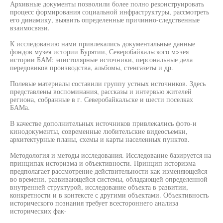
Архивные документы позволили более полно реконструировать
процесс формирования социальной инфраструктуры, рассмотреть
его динамику, выявить определенные причинно-следственные
взаимосвязи.
К исследованию нами привлекались документальные данные
фондов музея истории Бурятии, Северобайкальского м>зея
истории БАМ: эпистолярные источники, персональные дела
передовиков производства, альбомы, стенгазеты и др.
Полевые материалы составили группу устных источников. Здесь
представлены воспоминания, рассказы и интервью жителей
региона, собранные в г. Северобайкальске и шести поселках
БАМа.
В качестве дополнительных источников привлекались фото-и
кинодокументы, современные любительские видеосъемки,
архитектурные планы, схемы и карты населенных пунктов.
Методология и методы исследования. Исследование базируется на
принципах историзма и объективности. Принцип историзма
предполагает рассмотрение действительности как изменяющейся
во времени, развивающейся системы, обладающей определенной
внутренней структурой, исследование объекта в развитии,
конкретности и в контексте с другими объектами. Объективность
исторического познания требует всестороннего анализа
исторических фак-