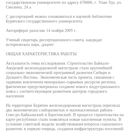
государственном университете по адресу 670000, г. Улан-Удэ, ул.
Смолина, 24 а
С диссертацией можно ознакомиться в научной библиотеке
Бурятского государственного университета
Автореферат разослан 14 ноября 2005 г.
Ученый секретарь диссертационного совета, кандидат
исторических наук, доцент
ОБЩАЯ ХАРАКТЕРИСТИКА РАБОТЫ
Актуальность темы исследования. Строительство Байкало-
Амурской железнодорожной магистрали стало крупнейшей
социально-экономической программой развития Сибири и
Дальнего Востока. Экономическая часть проекта, связанная с
задачами вовлечения минерально-сырьевых ресурсов региона,
фактически предусматривала создание нового индустриального
пояса с соответствующим развитием центров городского
населения.
На территории Бурятии железнодорожная магистраль пересекла
два экономически слаборазвитых и малонаселенных района -
Севе-ро-Байкальский и Баунтовский. В процессе строительства на
карте республики стали появляться новые населенные пункты. В
условиях советской модели хозяйствования вопросы социального
развития, в первую очередь, создания инфраструктуры поселений