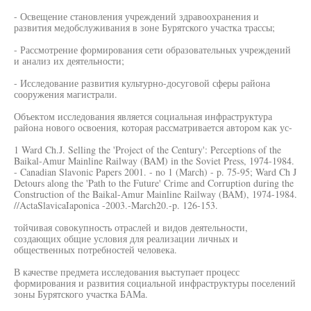
- Освещение становления учреждений здравоохранения и
развития медобслуживания в зоне Бурятского участка трассы;
- Рассмотрение формирования сети образовательных учреждений
и анализ их деятельности;
- Исследование развития культурно-досуговой сферы района
сооружения магистрали.
Объектом исследования является социальная инфраструктура
района нового освоения, которая рассматривается автором как ус-
1 Ward Ch.J. Selling the 'Project of the Century': Perceptions of the
Baikal-Amur Mainline Railway (BAM) in the Soviet Press, 1974-1984.
- Canadian Slavonic Papers 2001. - no 1 (March) - p. 75-95; Ward Ch J
Detours along the 'Path to the Future' Crime and Corruption during the
Construction of the Baikal-Amur Mainline Railway (BAM), 1974-1984.
//ActaSlavicaIaponica -2003.-March20.-p. 126-153.
тойчивая совокупность отраслей и видов деятельности,
создающих общие условия для реализации личных и
общественных потребностей человека.
В качестве предмета исследования выступает процесс
формирования и развития социальной инфраструктуры поселений
зоны Бурятского участка БАМа.