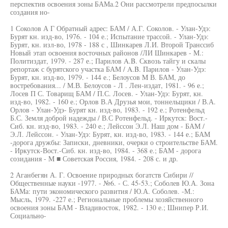
перспектив освоения зоны БАМа.2 Они рассмотрели предпосылки
создания но-
1 Соколов А Г Обратный адрес: БАМ / А.Г. Соколов. - Улан-Удэ:
Бурят кн. изд-во, 1976. - 104 е.; Испытание трассой. - Улан-Удэ:
Бурят, кн. изл-во, 1978 - 188 с , Шинкарев Л.И. Второй Транссиб
Новый этап освоения восточных районов /ЛИ Шинкарев - M.:
Политиздат, 1979. - 287 е.; Парилов A.B. Сквозь тайгу и скалы
репортаж с бурятского участка БАМ / A.B. Парилов - Улан-Удэ:
Бурят, кн. изд-во, 1979. - 144 е.; Белоусов M В. БАМ, до
востребования... / М.В. Белоусов - Л . Лен-издат, 1981. - 96 е.;
Лосев П С. Товарищ БАМ / П.С. Лосев. - Улан-Удэ: Бурят, кн.
изд-во, 1982. - 160 е.; Орлов В.А Друзья мои, тоннельщики / В.А.
Орлов - Улан-Удэ- Бурят кн. изд-во, 1983. - 192 е.; Ротенфельд
Б.С. Земля доброй надежды / В.С Ротенфельд. - Иркутск: Вост.-
Сиб. кн. изд-во, 1983. - 240 е.; Лейссон Э.Л. Наш дом - БАМ /
Э.Л. Лейссон. - Улан-Удэ: Бурят, кн. изд-во, 1983. - 144 е.; БАМ
-дорога дружбы: Записки, дневники, очерки о строительстве БАМ.
- Иркутск-Вост.-Сиб. кн. изд-во, 1984. - 368 е.; БАМ - дорога
созидания - M ■ Советская Россия, 1984. - 208 с. и др.
2 Аганбегян А. Г. Освоение природных богатств Сибири //
Общественные науки -1977. - №6. - С. 45-53.; Соболев Ю.А. Зона
БАМа: пути экономического развития / Ю.А. Соболев. -М.:
Мысль, 1979. -227 е.; Региональные проблемы хозяйственного
освоения зоны БАМ - Владивосток, 1982. - 130 е.; Шнипер Р.И.
Социально-