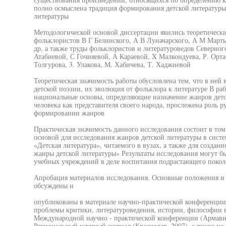
полно осмыслена традиция формирования детской литературы 
литературы
Методологической основой диссертации явились теоретически
фольклористов В Г Белинского, А В Луначарского, А М Март
др, а также труды фольклористов и литературоведов Северног
Атабиевой, С Гочияевой, А Караевой, X Малкондуева, Р. Орта
Толгурова, 3. Улакова, М. Хабичева, Т. Хаджиевой
Теоретическая значимость работы обусловлена тем, что в ней
детской поэзии, их эволюция от фольклора к литературе В р
национальные основы, определяющие назначение жанров детс
человека как представителя своего народа, прослежена роль р
формировании жанров
Практическая значимость данного исследования состоит в том
основой для исследования жанров детской литературы в систе
«Детская литература», читаемого в вузах, а также для созда
жанры детской литературы» Результаты исследования могут б
учебных учреждений в деле воспитания подрастающего покол
Апробация материалов исследования. Основные положения и 
обсуждены и
опубликованы в материале научно-практической конференции
проблемы критики, литературоведения, истории, философии
Международной научно - практической конференции (Армавир
Региональный научный журнал (Краснодар, 2007), а также на