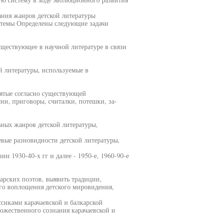
ния жанров детской литературы
истемы Определены следующие задачи
уществующее в научной литературе в связи
й литературы, используемые в
нятые согласно существующей
сни, приговоры, считалки, потешки, за-
ьных жанров детской литературы,
евые разновидности детской литературы,
и 1930-40-х гг и далее - 1950-е, 1960-90-е
карских поэтов, выявить традиции,
го воплощения детского мировидения,
сиками карачаевской и балкарской
ожественного сознания карачаевской и