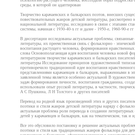
среды, в которой он адаптирован
Творчество карачаевских и балкарских поэтов, внесших суще
повествовательных жанров детской литературы, рассмотрено 
национальной литературы, исследовано в связи с этапами ст
системы, начиная с 1930-40-х гг и далее - 1950-е, 1960-90-е гг
В диссертации исследованы актуальные проблемы, связанные 
литературы, их преемственная связь с фольклорно - эпическо
воспитания растущего человека, формирования нравственных
слова Основополагающая идея воспитания человека новой фо
литературном творчестве карачаевских и балкарских писателей
литературы Исследование принципов художественной типизац
противоречило традиционной идее воспитания нравственного 
представлениями карачаевцев и балкарцев, выраженными в эпо
заявленной темы является особенно актуальной В художеств
задач формирования личности, воспитания гражданина, созда
использовали опыт русской литературы, в частности, творче
А С Пушкина, Л Н Толстого и других писателей
Перевод на родной язык произведений этих и других писате
поэтики и стиля жанров детской литературы наряду с фолькл
актуальная проблема роли перевода в создании литературных
детей у карачаевцев и балкарцев, как на тематическом, так и 
Все это обусловило постановку и решение актуальных пробле
поэтики и стиля как традиционных жанров фольклора для дете
карачаевцев и балкарцев, сформировавшихся в самостоятельн