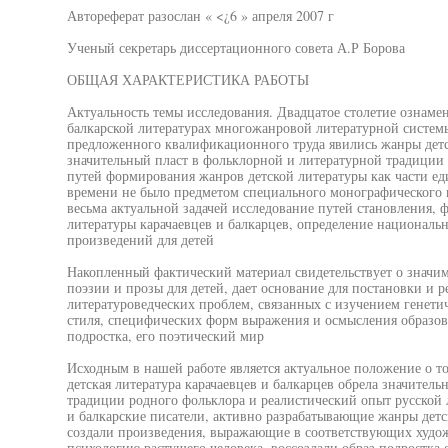
Автореферат разослан « <¿6 » апреля 2007 г
Ученый секретарь диссертационного совета А.Р Борова
ОБЩАЯ ХАРАКТЕРИСТИКА РАБОТЫ
Актуальность темы исследования. Двадцатое столетие ознаме
балкарской литературах многожанровой литературной систем
предложенного квалификационного труда явились жанры детс
значительный пласт в фольклорной и литературной традиции 
путей формирования жанров детской литературы как части е
времени не было предметом специального монографического и
весьма актуальной задачей исследование путей становления,
литературы карачаевцев и балкарцев, определение националь
произведений для детей
Накопленный фактический материал свидетельствует о значи
поэзии и прозы для детей, дает основание для постановки и 
литературоведческих проблем, связанных с изучением генети
стиля, специфических форм выражения и осмысления образов
подростка, его поэтический мир
Исходным в нашей работе является актуальное положение о то
детская литература карачаевцев и балкарцев обрела значитель
традиции родного фольклора и реалистический опыт русской л
и балкарские писатели, активно разрабатывающие жанры детск
создали произведения, выражающие в соответствующих худо
психологию растущего человека, воссоздали образ подростка