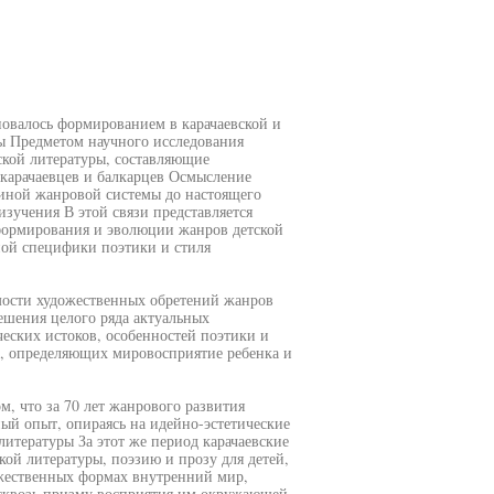
новалось формированием в карачаевской и
ы Предметом научного исследования
кой литературы, составляющие
карачаевцев и балкарцев Осмысление
диной жанровой системы до настоящего
зучения В этой связи представляется
 формирования и эволюции жанров детской
ной специфики поэтики и стиля
мости художественных обретений жанров
решения целого ряда актуальных
ческих истоков, особенностей поэтики и
, определяющих мировосприятие ребенка и
м, что за 70 лет жанрового развития
ный опыт, опираясь на идейно-эстетические
итературы За этот же период карачаевские
ой литературы, поэзию и прозу для детей,
жественных формах внутренний мир,
 сквозь призму восприятия им окружающей