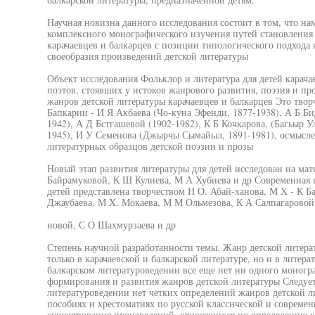
Научная новизна данного исследования состоит в том, что н
комплексного монографического изучения путей становления 
карачаевцев и балкарцев с позиции типологического подхода
своеобразия произведений детской литературы
Объект исследования Фольклор и литература для детей карача
поэтов, стоявших у истоков жанрового развития, поэзия и про
жанров детской литературы карачаевцев и балкарцев Это твор
Бапкарии - И Я Акбаева (Чо-куна Эфенди, 1877-1938), А Б Би
1942), А Д Бстгашевой (1902-1982), К Б Кочкарова, (Багьыр У
1945), И У Семенова (Джырчы Сымайыл, 1891-1981), осмыслен
литературных образцов детской поэзии и прозы
Новый этап развития литературы для детей исследован на мат
Байрамуковой, К Ш Кулиева, М А Хубиева и др Современная ка
детей представлена творчеством Н О. Абай-ханова, М X - К Б
Джаубаева, М X. Мокаева, М М Ольмезова, К А Салпагарово
новой, С О Шахмурзаева и др
Степень научной разработанности темы. Жанр детской литера
только в карачаевской и балкарской литературе, но и в литера
балкарском литературоведении все еще нет ни одного моногр
формирования и развития жанров детской литературы Следует 
литературоведении нет четких определений жанров детской л
пособиях и хрестоматиях по русской классической и современ
существования произведений, относящихся по определению к