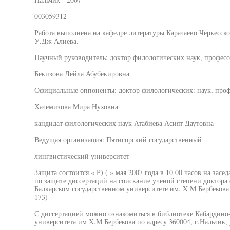
003059312
Работа выполнена на кафедре литературы Карачаево Черкесско
У.Дж Алиева.
Научный руководитель: доктор филологических наук, професс
Бекизова Лейла Абубекировна
Официальные оппоненты: доктор филологических: наук, проф
Хачемизова Мира Нуховна
кандидат филологических наук Атабиева Асият Даутовна
Ведущая организация: Пятигорский государственный
лингвистический университет
Защита состоится « Р) ( » мая 2007 года в 10 00 часов на зас
по защите диссертаций на соискание ученой степени доктора
Балкарском государственном университете им. X М Бербекова 
173)
С диссертацией можно ознакомиться в библиотеке Кабардино-
университета им Х.М Бербекова по адресу 360004, г.Нальчик,