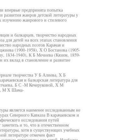
ами впервые предпринята попытка
и развития жанров детской литературы у
 к изучению жанрового и стилевого
евцев и балкарцев, творчество народных
за для детей на всех этапах становления
чество народных поэтов Карачая и
джиева (1900-1958), X О Бостанова (1905-
лу, 1834-1940), К Б Мечиева (Кязим, 1859-
 их вклад в становление и развитие
ериале творчества У Б Алиева, X Б
рачаевская и балкарская литература для
атчаева, Б С -М Кечеруковой, X М
й, М X Шама-
туры является наименее исследованным не
турах Северного Кавказа В карачаевском и
афического исследования путей
заметить и то, что в отечественном
итературы, хотя в существующих учебных
ной литературе отмечен факт
 жанрам литературы для детей. Наиболее