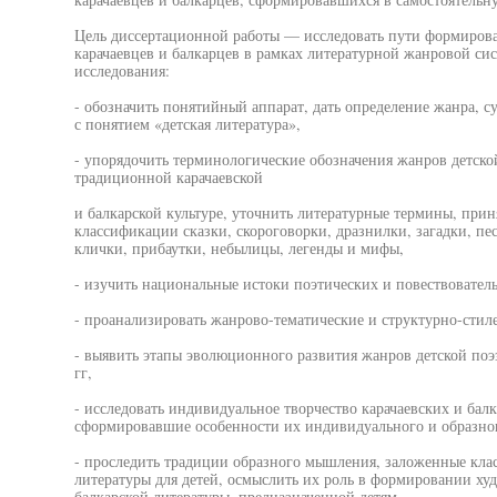
Цель диссертационной работы — исследовать пути формирова
карачаевцев и балкарцев в рамках литературной жанровой с
исследования:
- обозначить понятийный аппарат, дать определение жанра, с
с понятием «детская литература»,
- упорядочить терминологические обозначения жанров детско
традиционной карачаевской
и балкарской культуре, уточнить литературные термины, при
классификации сказки, скороговорки, дразнилки, загадки, пе
клички, прибаутки, небылицы, легенды и мифы,
- изучить национальные истоки поэтических и повествовател
- проанализировать жанрово-тематические и структурно-стил
- выявить этапы эволюционного развития жанров детской поэзи
гг,
- исследовать индивидуальное творчество карачаевских и бал
сформировавшие особенности их индивидуального и образно
- проследить традиции образного мышления, заложенные клас
литературы для детей, осмыслить их роль в формировании худ
балкарской литературы, предназначенной детям.