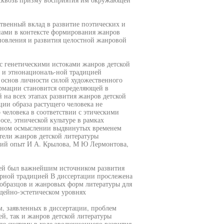
ственный вклад в развитие поэтических и
нами в контексте формирования жанров
ановления и развития целостной жанровой
с генетическими истоками жанров детской
й и этнонациональ-ной традицией
 основ личности силой художественного
рмации становится определяющей в
 на всех этапах развития жанров детской
ии образа растущего человека не
человека в соответствии с этическими
се, этнической культуре в рамках
енном осмыслении выдвинутых временем
тели жанров детской литературы
ский опыт И А. Крылова, М Ю Лермонтова,
лей был важнейшим источником развития
орной традицией В диссертации прослежена
 образцов и жанровых форм литературы для
идейно-эстетическом уровнях
м, заявленных в диссертации, проблем
й, так и жанров детской литературы
ую систему в ходе эволюционного развития