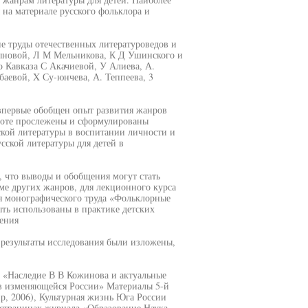
на материале русского фольклора и
е труды отечественных литературоведов и
ыновой, Л М Мельникова, К Д Ушинского и
о Кавказа С Акачиевой, У Алиева, А.
баевой, X Су-юнчева, А. Теппеева, 3
 впервые обобщен опыт развития жанров
аботе прослежены и сформулированы
кой литературы в воспитании личности и
усской литературы для детей в
, что выводы и обобщения могут стать
ме других жанров, для лекционного курса
ния монографического труда «Фольклорные
ыть использованы в практике детских
ения
результаты исследования были изложены,
 «Наследие В В Кожинова и актуальные
 в изменяющейся России» Материалы 5-й
, 2006), Культурная жизнь Юга России
 страницах журнала «Образование Наука