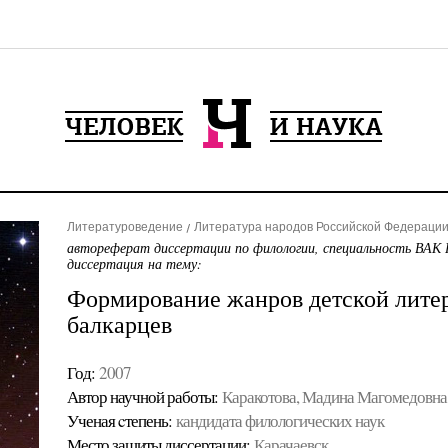
Литературоведение
Литература народов Российской Федерации 
автореферат диссертации по филологии, специальность ВАК 
диссертация на тему:
Формирование жанров детской литер
балкарцев
Год:
2007
Автор научной работы:
Каракотова, Мадина Магомедовна
Ученая cтепень:
кандидата филологических наук
Место защиты диссертации:
Карачаевск