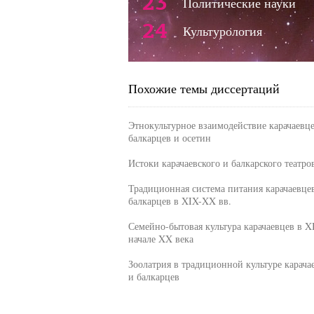
23
Политические науки
24
Культурология
Похожие темы диссертаций
Этнокультурное взаимодействие карачаевце
балкарцев и осетин
Истоки карачаевского и балкарского театро
Традиционная система питания карачаевце
балкарцев в XIX-XX вв.
Семейно-бытовая культура карачаевцев в X
начале XX века
Зоолатрия в традиционной культуре карача
и балкарцев