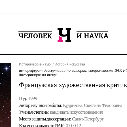
Исторические науки
История искусства
автореферат диссертации по истории, специальность ВАК РФ
диссертация на тему:
Французская художественная критик
Год:
1999
Автор научной работы:
Кудрикова, Светлана Федоровна
Ученая cтепень:
кандидата искусствоведения
Место защиты диссертации:
Санкт-Петербург
Код cпециальности ВАК:
07.00.12