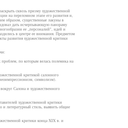
 раскрыть сквозь призму художественной
ции на переломном этапе его развития и,
ким образом, существенные лакуны в
ендовал дать исчерпывающую панораму
ногообразии ее „персоналий", идей и
ходились в центре ее внимания. Предметом
екты развития художественной критики
чи:
х проблем, по которым велась полемика на
дожественной критикой салонного
неоимпрессионизм, символизм).
 вокруг Салона и художественного
ставителей художественной критики
до и литературный стиль, выявить общие
ожественной критики конца XIX в. и