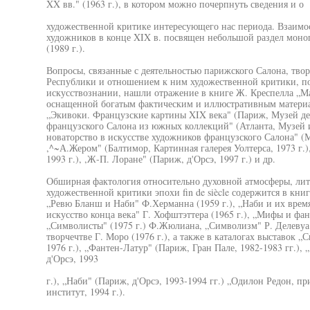
XX вв." (1963 г.), в котором можно почерпнуть сведения и о
художественной критике интересующего нас периода. Взаимо
художников в конце XIX в. посвящен небольшой раздел мон
(1989 г.).
Вопросы, связанные с деятельностью парижского Салона, тв
Республики и отношением к ним художественной критики, по
искусствознании, нашли отражение в книге Ж. Креспелла „Мас
оснащенной богатым фактическим и иллюстративным материал
„Экивоки. Французские картины XIX века" (Париж, Музей дек
французского Салона из южных коллекций" (Атланта, Музей и
новаторство в искусстве художников французского Салона" (
,^~А.Жером" (Балтимор, Картинная галерея Уолтерса, 1973 г.)
1993 г.), ,Ж-П. Лоране" (Париж, д'Орсэ, 1997 г.) и др.
Обширная фактология относительно духовной атмосферы, ли
художественной критики эпохи fin de siècle содержится в книг
„Ревю Бланш и Наби" Ф.Херманна (1959 г.), „Наби и их врем
искусство конца века" Г. Хофштэттера (1965 г.), „Мифы и фант
„Символисты" (1975 г.) Ф.Жюлиана, „Символизм" Р. Делевуа (
творчечтве Г. Моро (1976 г.), а также в каталогах выставок 
1976 г.), „Фантен-Латур" (Париж, Гран Пале, 1982-1983 гг.),
д'Орсэ, 1993
г.), „Наби" (Париж, д'Орсэ, 1993-1994 гг.) „Одилон Редон, 
институт, 1994 г.).