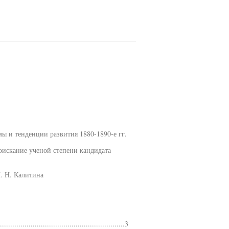
ы и тенденции развития 1880-1890-е гг.
соискание ученой степени кандидата
. Н. Калитина
...........................................................3