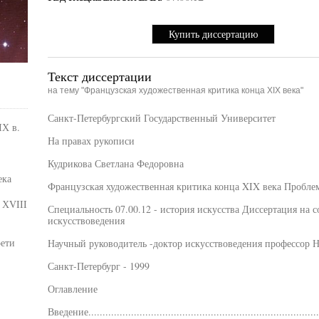
Купить диссертацию
Текст диссертации
на тему "Французская художественная критика конца ХIХ века"
Санкт-Петербургский Государственный Университет
IХ в.
На правах рукописи
Кудрикова Светлана Федоровна
ека
Французская художественная критика конца XIX века Проблем
 ХVIII
Специальность 07.00.12 - история искусства Диссертация на 
искусствоведения
рети
Научный руководитель -доктор искусствоведения профессор Н
Санкт-Петербург - 1999
Оглавление
Введение...................................................................................