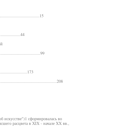
.................................15
................44
ой
..................................99
.......................173
................................................208
об искусстве")1 сформировалась во
шего расцвета в XIX - начале XX вв.,