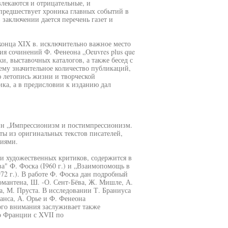
лекаются и отрицательные, и
предшествует хроника главных событий в
заключении дается перечень газет и
конца XIX в. исключительно важное место
я сочинений Ф. Фенеона „Oeuvres plus que
и, выставочных каталогов, а также бесед с
ему значительное количество публикаций,
 летопись жизни и творческой
ика, а в предисловии к изданию дал
лин „Импрессионизм и постимпрессионизм.
аты из оригинальных текстов писателей,
иями.
и художественных критиков, содержится в
а" Ф. Фоска (I960 г.) и „Взаимопомощь в
72 г.). В работе Ф. Фоска дан подробный
романтена, Ш. -О. Сент-Бёва, Ж. Мишле, А.
а, М. Пруста. В исследовании Т. Браниуса
анса, А. Орье и Ф. Фенеона
ого внимания заслуживает также
о Франции с XVII по