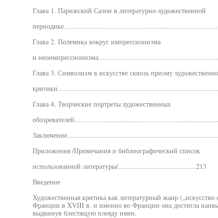
Глава 1. Парижский Салон в литературно-художественной
периодике................................................................................
Глава 2. Полемика вокруг импрессионизма
и неоимпрессионизма...............................................................
Глава 3. Символизм в искусстве сквозь призму художественн
критики...................................................................................
Глава 4. Творческие портреты художественных
обозревателей..........................................................................
Заключение..............................................................................
Приложения /Примечания и библиографический список
использованной литературы/........................................213
Введение
Художественная критика как литературный жанр („искусство 
Франции в XVIII в. и именно во Франции она достигла наивыс
выдвинув блестящую плеяду имен.