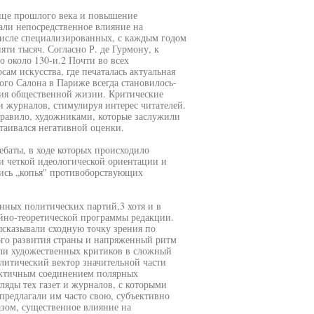
нце прошлого века и повышение
али непосредственное влияние на
 числе специализированных, с каждым годом
пяти тысяч. Согласно Р. де Гурмону, к
о около 130-и.2 Почти во всех
ам искусства, где печаталась актуальная
го Салона в Париже всегда становилось-
тия общественной жизни. Критические
и журналов, стимулируя интерес читателей.
правило, художниками, которые заслужили
таивался негативной оценки.
ебаты, в ходе которых происходило
и четкой идеологической ориентации и
лись „копья" противоборствующих
нных политических партий,3 хотя и в
йно-теоретической программы редакции.
сказывали сходную точку зрения по
ого развития страны и напряженный ритм
ли художественных критиков в сложный
литический вектор значительной части
ектичным соединением полярных
ляды тех газет и журналов, с которыми
 предлагали им часто свою, субъективно
зом, существенное влияние на