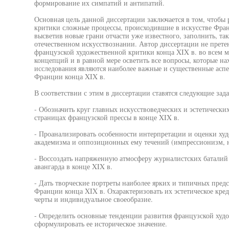
формирование их симпатий и антипатий.
Основная цель данной диссертации заключается в том, чтобы
критики сложные процессы, происходившие в искусстве Фран
высветив новые грани отчасти уже известного, заполнить, та
отечественном искусствознании. Автор диссертации не прет
французской художественной критики конца XIX в. во всем м
концепций и в равной мере осветить все вопросы, которые на
исследования являются наиболее важные и существенные асп
Франции конца XIX в.
В соответствии с этим в диссертации ставятся следующие зада
- Обозначить круг главных искусствоведческих и эстетически
страницах французской прессы в конце XIX в.
- Проанализировать особенности интерпретации и оценки ху
академизма и оппозиционных ему течений (импрессионизм, 
- Воссоздать напряженную атмосферу журналистских баталий
авангарда в конце XIX в.
- Дать творческие портреты наиболее ярких и типичных пред
Франции конца XIX в. Охарактеризовать их эстетическое кре
черты и индивидуальное своеобразие.
- Определить основные тенденции развития французской худ
сформулировать ее историческое значение.