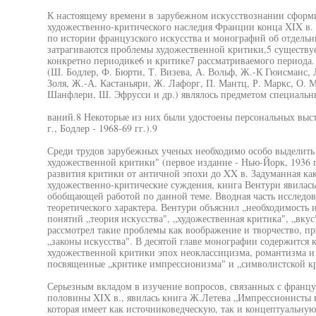
К настоящему времени в зарубежном искусствознании сформи
художественно-критического наследия Франции конца XIX в
по истории французского искусства и монографий об отдельны
затрагиваются проблемы художественной критики,5 существу
конкретно периодике6 и критике7 рассматриваемого периода
(Ш. Бодлер, Ф. Бюрти, Т. Визева, А. Вольф, Ж.-К Гюисманс, 
Золя, Ж.-А. Кастаньяри, Ж. Лафорг, П. Мантц, Р. Маркс, О. 
Шанфлери, Ш. Эфрусси и др.) являлось предметом специальн
ваний.8 Некоторые из них были удостоены персональных выст
г., Бодлер - 1968-69 гг.).9
Среди трудов зарубежных ученых необходимо особо выделит
художественной критики" (первое издание - Нью-Йорк, 1936 г
развития критики от античной эпохи до XX в. Задуманная ка
художественно-критические суждения, книга Вентури явилась
обобщающей работой по данной теме. Вводная часть исследо
теоретического характера. Вентури объяснил „необходимость 
понятий „теория искусства", „художественная критика", „вкус
рассмотрел такие проблемы как воображение и творчество, пр
„законы искусства". В десятой главе монографии содержится 
художественной критики эпох неоклассицизма, романтизма и р
посвященные „критике импрессионизма" и „символистской кр
Серьезным вкладом в изучение вопросов, связанных с франц
половины XIX в., явилась книга Ж.Летева „Импрессионисты и
которая имеет как источниковедческую, так и концептуальну