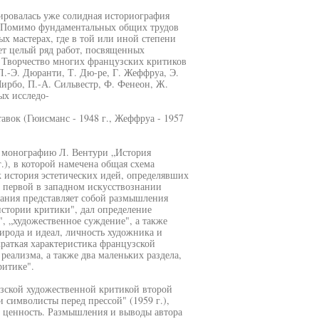
ровалась уже солидная историография
. Помимо фундаментальных общих трудов
х мастерах, где в той или иной степени
ет целый ряд работ, посвященных
. Творчество многих французских критиков
Л.-Э. Дюранти, Т. Дю-ре, Г. Жеффруа, Э.
Мирбо, П.-А. Сильвестр, Ф. Фенеон, Ж.
ых исследо-
авок (Гюисманс - 1948 г., Жеффруа - 1957
ь монографию Л. Вентури „История
.), в которой намечена общая схема
к история эстетических идей, определявших
 первой в западном искусствознании
вания представляет собой размышления
истории критики", дал определение
", „художественное суждение", а также
ирода и идеал, личность художника и
краткая характеристика французской
еализма, а также два маленьких раздела,
итике".
узской художественной критикой второй
 символисты перед прессой" (1959 г.),
ю ценность. Размышления и выводы автора