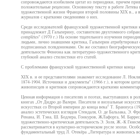
сопровождаются изобилием цитат из периодики, причем прив
положительные рецензии. Основному тексту в работе Летева 
художественной жизни Франции второй половины XIX в., а в 
журналов с краткими сведениями о них.
Среди исследователей французской художественной критики 
принадлежит Д Гальперину, составителю двухтомного собрани
complètes" (1970 г.) На основе тщательного изучения периодик
людьми, лично знавшими критика, Гальперин атрибутировал 
подписанных псевдонимами. Он же составил биографическую
деятельности Фенеона как литературно-художественного крит
глубокий анализ стилистики его статей.
С проблемами французской художественной критики конца
XIX в. и ее представителями знакомит исследование Л. Нок
1874-1904. Источники и документы" (1966 г.), в котором цит
живописцев и критиков сопровождаются краткими комментар
Ценная информация о писателях и поэтах, выступавших в рол
книгах „От Дидро до Валери. Писатели и визуальные искусств
искусствах со Второй империи до конца века" Т. Браниуса (19
анализ эстетических взглядов Стендаля, О. де Бальзака, Э. Ф
Ренана, И. Тэна, Ш. Бодлера, Гонкуров, ЖЛафорга, М. Баррес
художественно-критическая деятельность Э. Золя, Ж.-К Гюисм
рассматривается в культурно-историческом русле эпохи. Особ
фундаментальный труд Л. Отекёра „Литература и живопись в