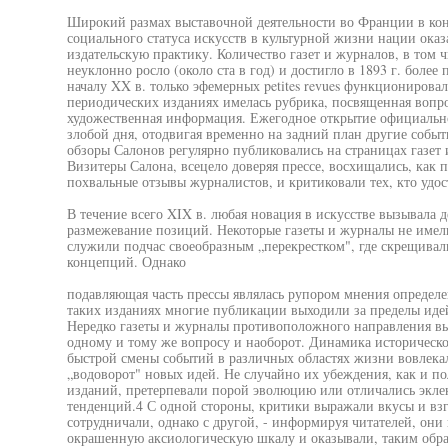
Широкий размах выставочной деятельности во Франции в ко
социального статуса искусств в культурной жизни нации оказ
издательскую практику. Количество газет и журналов, в том
неуклонно росло (около ста в год) и достигло в 1893 г. более 
началу XX в. только эфемерных petites revues функционировал
периодических изданиях имелась рубрика, посвященная вопрос
художественная информация. Ежегодное открытие официально
злобой дня, отодвигая временно на задний план другие собы
обзоры Салонов регулярно публиковались на страницах газет 
Визитеры Салона, всецело доверяя прессе, восхищались, как 
похвальные отзывы журналистов, и критиковали тех, кто удос
В течение всего XIX в. любая новация в искусстве вызывала д
размежевание позиций. Некоторые газеты и журналы не имел
служили подчас своеобразным „перекрестком", где скрещива
концепций. Однако
подавляющая часть прессы являлась рупором мнения определе
таких изданиях многие публикации выходили за пределы иде
Нередко газеты и журналы противоположного направления вы
одному и тому же вопросу и наоборот. Динамика историческ
быстрой смены событий в различных областях жизни вовлека
„водоворот" новых идей. Не случайно их убеждения, как и по
изданий, претерпевали порой эволюцию или отличались экл
тенденций.4 С одной стороны, критики выражали вкусы и взг
сотрудничали, однако с другой, - информируя читателей, они
окрашенную аксиологическую шкалу и оказывали, таким обра