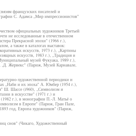
связям французских писателей и
ографии С. Адамса „Мир импрессионистов"
орчеством официальных художников Третьей
чти не исследованные в отечественном
тера Прекрасной эпохи" (1966 г.),
ом, а также в каталогах выставок:
оративных искусств, 1973 г.), „Картины
зящных искусств, 1983 г.), „Традиция и
Муниципальный музей Фукуака, 1989 г.),
, ,Д. Жервекс" (Париж, Музей Карнавале,
тературно-художественной периодики и
ах „Наби и их эпоха" А. Юмбер (1954 г.),
я" Ш. Шассе (i960), „Символизм и
азии в искусстве" (1971 г.) и
1982 г.), в монографии П.-Л. Матьё о
„Символизм в Европе" (Париж, Гран Пале,
 „1893 год, Европа художников" (Париж,
принц снов" (Чикаго, Художественный