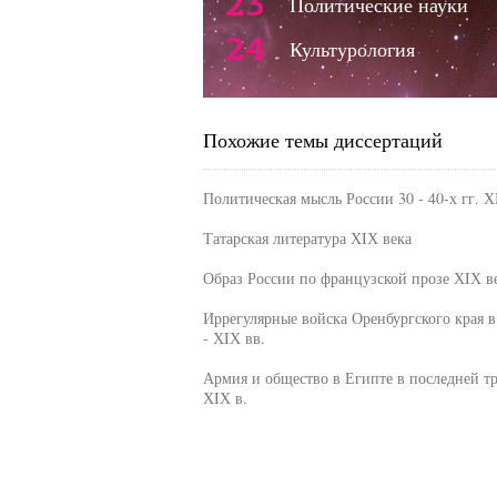
23
Политические науки
24
Культурология
Похожие темы диссертаций
Политическая мысль России 30 - 40-х гг. Х
Татарская литература ХIХ века
Образ России по французской прозе ХIХ в
Иррегулярные войска Оренбургского края в
- ХIХ вв.
Армия и общество в Египте в последней т
ХIХ в.