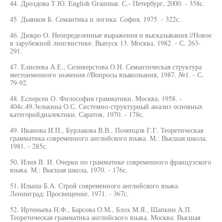
44. Дроздова Т.Ю. English Grammar. С.- Петербург, 2000. - 358с.
45. Дьянков Б. Семантика и логика. София, 1975. - 322с.
46. Дюкро О. Неопределенные выражения и высказывания //Новое
в зарубежной лингвистике. Выпуск 13. Москва, 1982. - С. 263-
291.
47. Елисеева А.Е., Селиверстова О.Н. Семантическая структура
местоименного значения //Вопросы языкознания, 1987. №1. - С.
79-92.
48. Есперсен О. Философия грамматики. Москва, 1958. -
404с.49.3елькина О.С. Системно-структурный анализ основных
категорийдиалектики. Саратов, 1970. - 178с.
49. Иванова И.П., Бурлакова В.В., Почепцов Г.Г. Теоретическая
грамматика современного английского языка. М.: Высшая школа,
1981. - 285с.
50. Илия JI. И. Очерки по грамматике современного французского
языка. М.: Высшая школа, 1970. - 176с.
51. Ильиш Б.А. Строй современного английского языка.
Ленинград: Просвещение, 1971. - 367с.
52. Иртеньева Н.Ф., Барсова О.М., Блох М.Я., Шапкин А.П.
Теоретическая грамматика английского языка. Москва: Высшая