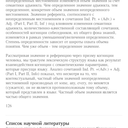
неопределенных местоимений изменяется объем значения за счет
семантики адъюнкта. Чем определеннее значение адъюнкта, тем
определеннее, конкретнее объем значения неопределенного
местоимения. Значение референта, соотносимого с
неопределенным местоимением в сочетании Ind. Pr. + (Adv.) +
Adj. (Part I, Part II, Inf ) под влиянием изменения семантики
адъюнкта, количественно-качественной составляющей сочетания,
особенностей когниции собеседников, их общего фона знаний,
изменяется в рамках уменьшения/увеличения определенности.
Степень определенности зависит от широты охвата объема
понятия. Чем уже объем - тем определеннее значение.
Рассматривая значение и референцию через призму когниции
человека, мы трактуем лексическую структуру языка как результат
взаимодействия когниции с семантическими параметрами,
которые присущи языку. Анализ сочетаний Ind. Pr. +(Adv.) + Adj.
(Part I, Part II, Info) показал, что несмотря на то, что
контекстуальный, частный объем значений неопределенных
местоимений производных от some, any, every, по меняется
(сужается), он не является противоположным тому объему,
который представлен в языке. Частный объем значения является
частью общего значения.
126
Список научной литературы