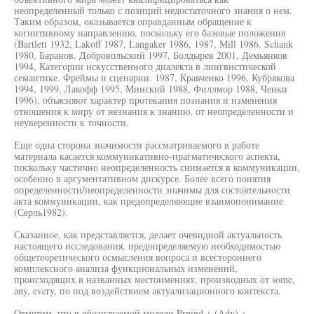
неопределенный только с позиций недостаточного знания о нем.
Таким образом, оказывается оправданным обращение к
когнитивному направлению, поскольку его базовые положения
(Bartlett 1932, Lakoff 1987, Langaker 1986, 1987, Mill 1986, Schank
1980, Баранов, Добровольский 1997, Болдырев 2001, Демьянков
1994, Категории искусственного диалекта в лингвистической
семантике. Фреймы и сценарии. 1987, Кравченко 1996, Кубрякова
1994, 1999, Лакофф 1995, Минский 1988, Филлмор 1988, Ченки
1996), объясняют характер протекания познания и изменения
отношения к миру от незнания к знанию, от неопределенности и
неуверенности к точности.
Еще одна сторона значимости рассматриваемого в работе
материала касается коммуникативно-прагматического аспекта,
поскольку частично неопределенность снимается в коммуникации,
особенно в аргументативном дискурсе. Более всего понятия
определенности/неопределенности значимы для состоятельности
акта коммуникации, как предопределяющие взаимопонимание
(Серль1982).
Сказанное, как представляется, делает очевидной актуальность
настоящего исследования, предопределяемую необходимостью
общетеоретического осмысления вопроса и всестороннего
комплексного анализа функциональных изменений,
происходящих в названных местоимениях, производных от some,
any, every, по под воздействием актуализационного контекста.
Отметим, что в обозначаемой модели Prnind + (Adv) +