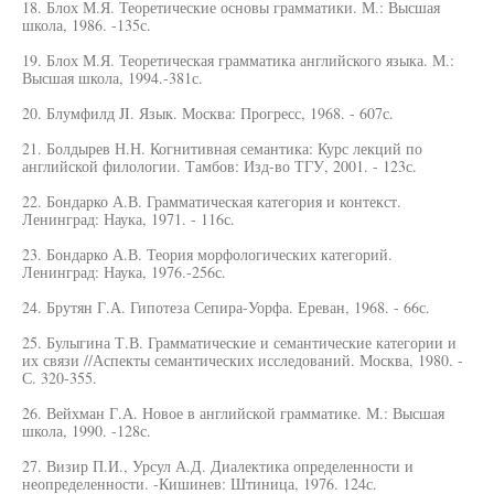
18. Блох М.Я. Теоретические основы грамматики. М.: Высшая
школа, 1986. -135с.
19. Блох М.Я. Теоретическая грамматика английского языка. М.:
Высшая школа, 1994.-381с.
20. Блумфилд JI. Язык. Москва: Прогресс, 1968. - 607с.
21. Болдырев Н.Н. Когнитивная семантика: Курс лекций по
английской филологии. Тамбов: Изд-во ТГУ, 2001. - 123с.
22. Бондарко А.В. Грамматическая категория и контекст.
Ленинград: Наука, 1971. - 116с.
23. Бондарко А.В. Теория морфологических категорий.
Ленинград: Наука, 1976.-256с.
24. Брутян Г.А. Гипотеза Сепира-Уорфа. Ереван, 1968. - 66с.
25. Булыгина Т.В. Грамматические и семантические категории и
их связи //Аспекты семантических исследований. Москва, 1980. -
С. 320-355.
26. Вейхман Г.А. Новое в английской грамматике. М.: Высшая
школа, 1990. -128с.
27. Визир П.И., Урсул А.Д. Диалектика определенности и
неопределенности. -Кишинев: Штиница, 1976. 124с.