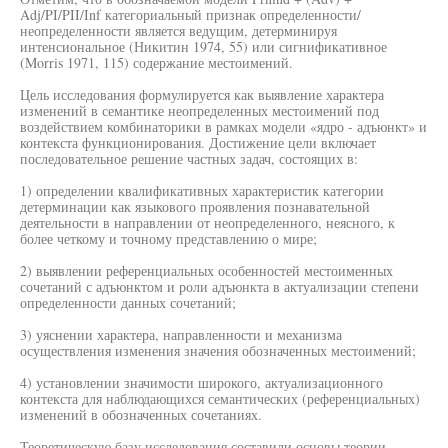
Adj/PI/PII/Inf категориальный признак определенности/
неопределенности является ведущим, детерминируя
интенсиональное (Никитин 1974, 55) или сигнификативное
(Morris 1971, 115) содержание местоимений.
Цель исследования формулируется как выявление характера
изменений в семантике неопределенных местоимений под
воздействием комбинаторики в рамках модели «ядро - адъюнкт» и
контекста функционирования. Достижение цели включает
последовательное решение частных задач, состоящих в:
1) определении квалификативных характеристик категории
детерминации как языкового проявления познавательной
деятельности в направлении от неопределенного, неясного, к
более четкому и точному представлению о мире;
2) выявлении референциальных особенностей местоименных
сочетаний с адъюнктом и роли адъюнкта в актуализации степени
определенности данных сочетаний;
3) уяснении характера, направленности и механизма
осуществления изменения значения обозначенных местоимений;
4) установлении значимости широкого, актуализационного
контекста для наблюдающихся семантических (референциальных)
изменений в обозначенных сочетаниях.
Теоретическую базу исследования составили основы теории