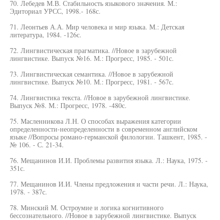
70. Лебедев М.В. Стабильность языкового значения. М.:
Эдиториал УРСС, 1998.- 168с.
71. Леонтьев А.А. Мир человека и мир языка. М.: Детская
литература, 1984. -126с.
72. Лингвистическая прагматика. //Новое в зарубежной
лингвистике. Выпуск №16. М.: Прогресс, 1985. - 501с.
73. Лингвистическая семантика. //Новое в зарубежной
лингвистике. Выпуск №10. М.: Прогресс, 1981. - 567с.
74. Лингвистика текста. //Новое в зарубежной лингвистике.
Выпуск №8. М.: Прогресс, 1978. -480с.
75. Масленникова Л.Н. О способах выражения категории
определенности-неопределенности в современном английском
языке //Вопросы романо-германской филологии. Ташкент, 1985. -
№ 106. - С. 21-34.
76. Мещанинов И.И. Проблемы развития языка. Л.: Наука, 1975. -
351с.
77. Мещанинов И.И. Члены предложения и части речи. Л.: Наука,
1978. - 387с.
78. Минский М. Остроумие и логика когнитивного
бессознательного. //Новое в зарубежной лингвистике. Выпуск