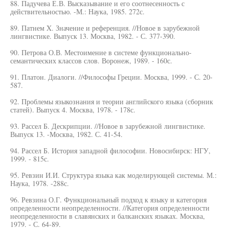
88. Падучева Е.В. Высказывание и его соотнесенность с
действительностью. -М.: Наука, 1985. 272с.
89. Патнем X. Значение и референция. //Новое в зарубежной
лингвистике. Выпуск 13. Москва, 1982. - С. 377-390.
90. Петрова О.В. Местоимение в системе функционально-
семантических классов слов. Воронеж, 1989. - 160с.
91. Платон. Диалоги. //Философы Греции. Москва, 1999. - С. 20-
587.
92. Проблемы языкознания и теории английского языка (сборник
статей). Выпуск 4. Москва, 1978. - 178с.
93. Рассел Б. Дескрипции. //Новое в зарубежной лингвистике.
Выпуск 13. -Москва, 1982. С. 41-54.
94. Рассел Б. История западной философии. Новосибирск: НГУ,
1999. - 815с.
95. Ревзин И.И. Структура языка как моделирующей системы. М.:
Наука, 1978. -288с.
96. Ревзина О.Г. Функциональный подход к языку и категория
определенности неопределенности. //Категория определенности
неопределенности в славянских и балканских языках. Москва,
1979. - С. 64-89.