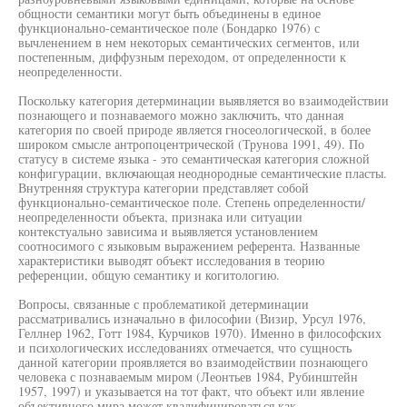
общности семантики могут быть объединены в единое
функционально-семантическое поле (Бондарко 1976) с
вычленением в нем некоторых семантических сегментов, или
постепенным, диффузным переходом, от определенности к
неопределенности.
Поскольку категория детерминации выявляется во взаимодействии
познающего и познаваемого можно заключить, что данная
категория по своей природе является гносеологической, в более
широком смысле антропоцентрической (Трунова 1991, 49). По
статусу в системе языка - это семантическая категория сложной
конфигурации, включающая неоднородные семантические пласты.
Внутренняя структура категории представляет собой
функционально-семантическое поле. Степень определенности/
неопределенности объекта, признака или ситуации
контекстуально зависима и выявляется установлением
соотносимого с языковым выражением референта. Названные
характеристики выводят объект исследования в теорию
референции, общую семантику и когитологию.
Вопросы, связанные с проблематикой детерминации
рассматривались изначально в философии (Визир, Урсул 1976,
Геллнер 1962, Готт 1984, Курчиков 1970). Именно в философских
и психологических исследованиях отмечается, что сущность
данной категории проявляется во взаимодействии познающего
человека с познаваемым миром (Леонтьев 1984, Рубинштейн
1957, 1997) и указывается на тот факт, что объект или явление
объективного мира может квалифицироваться как