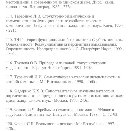
местоимений в современном английском языке. Дисс. .канд.
филол. наук. Ленинград, 1982. -222с.
114. Тарасенко Л.В. Структурно-семантические и
коммуникативно-функциональные свойства лексем с
компонентами -body и -one. Дисс. .канд. филол. наук. Киев, 1990.
- 221с.
115. ТФГ. Теория функциональной грамматики (Субъективность.
Объективность. Коммуникативная перспектива высказывания.
Определенность. Неопределенность). - С.-Петербург: Наука, 1992.
- 304с.
116. Трунова О.В. Природа и языковой статус категории
модальности. -Барнаул-Новосибирск, 1991. 130с.
117. Туранский И.И. Семантическая категория интенсивности в
английском языке. М.: Высшая школа, 1990. - 160с.
118. Федерико К.Х.Э. Сопоставительное изучение категории
определенности неопределенности в русском и испанском языках.
Дисс. .канд. филол. наук. -Москва, 1999. 243с.
119. Филлмор Ч. Фреймы и семантика понимания. //Новое в
зарубежной лингвистике. Выпуск 23. Москва, 1988. - С. 52-92.
120. Франк C.JI. Реальность и человек. М.: Республика, 1997. -
478с.