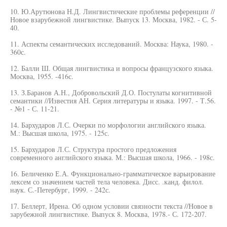
10. Ю.Арутюнова Н.Д. Лингвистические проблемы референции //
Новое взарубежной лингвистике. Выпуск 13. Москва, 1982. - С. 5-
40.
11. Аспекты семантических исследований. Москва: Наука, 1980. -
360с.
12. Балли Ш. Общая лингвистика и вопросы французского языка.
Москва, 1955. -416с.
13. З.Баранов А.Н., Добровольский Д.О. Постулаты когнитивной
семантики //Известия АН. Серия литературы и языка. 1997. - Т.56.
- №1 - С. 11-21.
14. Бархударов Л.С. Очерки по морфологии английского языка.
М.: Высшая школа, 1975. - 125с.
15. Бархударов Л.С. Структура простого предложения
современного английского языка. М.: Высшая школа, 1966. - 198с.
16. Беличенко Е.А. Функционально-грамматическое варьирование
лексем со значением частей тела человека. Дисс. .канд. филол.
наук. С.-Петербург, 1999. - 242с.
17. Беллерт, Ирена. Об одном условии связности текста //Новое в
зарубежной лингвистике. Выпуск 8. Москва, 1978.- С. 172-207.