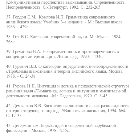
Коммуникативная перспектива высказывания. Определенность.
Неопределенность. С.-Петербург, 1992. С. 232-265.
37. Гордон Е.М., Крылова И.П. Грамматика современного
английского языка: Учебник 3-е издание. - М.: Высшая школа,
1986. - 429с.
38. ГоттВ.С. Категории современной науки. М.: Мысль, 1984. -
268с.
39. Гречанова В.А. Неопределенность и противоречивость в
концепции детерминации. Ленинград, 1990. - 134с.
40. Гуревич В.В. О категории определенности-неопределенности
//Проблемы языкознания и теории английского языка. Москва,
1978. - С. 24-38.
41. Гурова J1.JI. Интуиция и логика в психологической структуре
решения задач //Семантика, логика и интуиция в мыслительной
деятельности человека. -М.: Педагогика, 1979. С. 8-45.
42. Демьянков В.В. Когнитивная лингвистика как разновидность
интерпретирующего подхода //Вопросы языкознания, 1994. №4. -
С. 17-33.
43. Детерминизм. Борьба идей в современной зарубежной
философии. -Москва, 1978. -255с.