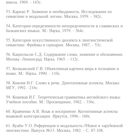
школа, 1969. - 143с.
53. Карнап Р. Значение и необходимость. Исследование по
семантике и модальной логике. Москва, 1959. - 382с.
54. Категория определенности неопределенности в славянских и
балканских языках. М.: Наука, 1979. - 364с.
55. Категории искусственного диалекта в лингвистической
семантике. Фреймы и сценарии. Москва, 1987. - 53с.
56. Кацнельсон С.Д. Содержание слова, значение и обозначение.
Москва -Ленинград: Наука. 1965. - 112с.
57. Колшанский Г.В. Объективная картина мира в познании и
языке. М.: Наука, 1990. - 110с.
58. Комлев Н.Г. Слово в речи. Денотативные аспекты. Москва:
МГУ, 1992. -216с.
59. Кошевая И.Г. Теоретическая грамматика английского языка:
Учебное пособие. М.: Просвещение, 1982. - 336с.
60. Кравченко А.В. Язык и восприятие: Когнитивные аспекты
языковой категоризации. Иркутск, 1996.- 160с.
61. Куайн У.О. Референция и модальность //Новое в зарубежной
лингвистике. Выпуск №13. Москва, 1982. - С. 87-108.