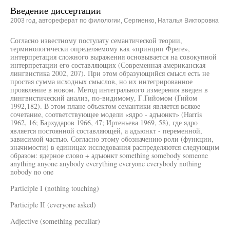
Введение диссертации
2003 год, автореферат по филологии, Сергиенко, Наталья Викторовна
Согласно известному постулату семантической теории,
терминологически определяемому как «принцип Фреге»,
интерпретация сложного выражения основывается на совокупной
интерпретации его составляющих (Современная американская
лингвистика 2002, 207). При этом образующийся смысл есть не
простая сумма исходных смыслов, но их интегрированное
проявление в новом. Метод интегрального измерения введен в
лингвистический анализ, по-видимому, Г.Гийомом (Гийом
1992,182). В этом плане объектом семантики является всякое
сочетание, соответствующее модели «ядро - адъюнкт» (Harris
1962, 16; Бархударов 1966, 47; Иртеньева 1969, 58), где ядро
является постоянной составляющей, а адъюнкт - переменной,
зависимой частью. Согласно этому обозначению роли (функции,
значимости) в единицах исследования распределяются следующим
образом: ядерное слово + адъюнкт something somebody someone
anything anyone anybody everything everyone everybody nothing
nobody no one
Participle I (nothing touching)
Participle II (everyone asked)
Adjective (something peculiar)