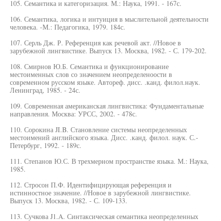
105. Семантика и категоризация. М.: Наука, 1991. - 167с.
106. Семантика, логика и интуиция в мыслительной деятельности
человека. -М.: Педагогика, 1979. 184с.
107. Серль Дж. Р. Референция как речевой акт. //Новое в
зарубежной лингвистике. Выпуск 13. Москва, 1982. - С. 179-202.
108. Смирнов Ю.Б. Семантика и функционирование
местоименных слов со значением неопределеноости в
современном русском языке. Автореф. дисс. .канд. филол.наук.
Ленинград, 1985. - 24с.
109. Современная американская лингвистика: Фундаментальные
направления. Москва: УРСС, 2002. - 478с.
110. Сорокина JI.B. Становление системы неопределенных
местоимений английского языка. Дисс. .канд. филол. наук. С.-
Петербург, 1992. - 189с.
111. Степанов Ю.С. В трехмерном пространстве языка. М.: Наука,
1985.
112. Стросон П.Ф. Идентифицирующая референция и
истинностное значение. //Новое в зарубежной лингвистике.
Выпуск 13. Москва, 1982. - С. 109-133.
113. Сучкова J1.A. Синтаксическая семантика неопределенных