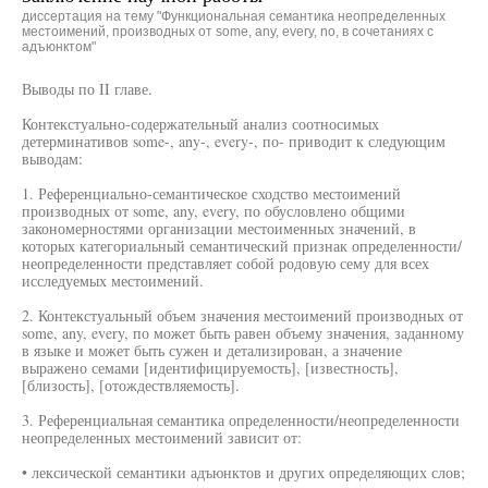
диссертация на тему "Функциональная семантика неопределенных
местоимений, производных от some, any, every, no, в сочетаниях с
адъюнктом"
Выводы по II главе.
Контекстуально-содержательный анализ соотносимых
детерминативов some-, any-, every-, по- приводит к следующим
выводам:
1. Референциально-семантическое сходство местоимений
производных от some, any, every, по обусловлено общими
закономерностями организации местоименных значений, в
которых категориальный семантический признак определенности/
неопределенности представляет собой родовую сему для всех
исследуемых местоимений.
2. Контекстуальный объем значения местоимений производных от
some, any, every, по может быть равен объему значения, заданному
в языке и может быть сужен и детализирован, а значение
выражено семами [идентифицируемость], [известность],
[близость], [отождествляемость].
3. Референциальная семантика определенности/неопределенности
неопределенных местоимений зависит от:
• лексической семантики адъюнктов и других определяющих слов;