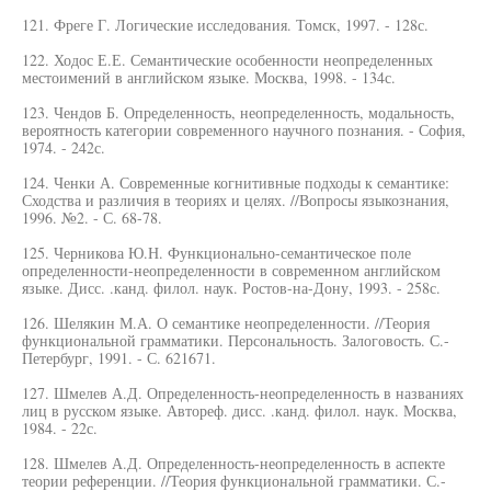
121. Фреге Г. Логические исследования. Томск, 1997. - 128с.
122. Ходос Е.Е. Семантические особенности неопределенных
местоимений в английском языке. Москва, 1998. - 134с.
123. Чендов Б. Определенность, неопределенность, модальность,
вероятность категории современного научного познания. - София,
1974. - 242с.
124. Ченки А. Современные когнитивные подходы к семантике:
Сходства и различия в теориях и целях. //Вопросы языкознания,
1996. №2. - С. 68-78.
125. Черникова Ю.Н. Функционально-семантическое поле
определенности-неопределенности в современном английском
языке. Дисс. .канд. филол. наук. Ростов-на-Дону, 1993. - 258с.
126. Шелякин М.А. О семантике неопределенности. //Теория
функциональной грамматики. Персональность. Залоговость. С.-
Петербург, 1991. - С. 621671.
127. Шмелев А.Д. Определенность-неопределенность в названиях
лиц в русском языке. Автореф. дисс. .канд. филол. наук. Москва,
1984. - 22с.
128. Шмелев А.Д. Определенность-неопределенность в аспекте
теории референции. //Теория функциональной грамматики. С.-