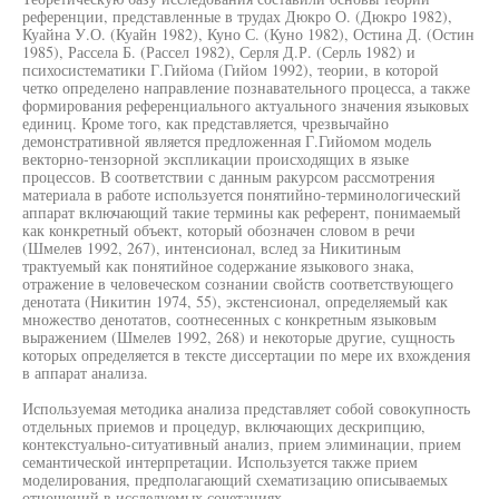
референции, представленные в трудах Дюкро О. (Дюкро 1982),
Куайна У.О. (Куайн 1982), Куно С. (Куно 1982), Остина Д. (Остин
1985), Рассела Б. (Рассел 1982), Серля Д.Р. (Серль 1982) и
психосистематики Г.Гийома (Гийом 1992), теории, в которой
четко определено направление познавательного процесса, а также
формирования референциального актуального значения языковых
единиц. Кроме того, как представляется, чрезвычайно
демонстративной является предложенная Г.Гийомом модель
векторно-тензорной экспликации происходящих в языке
процессов. В соответствии с данным ракурсом рассмотрения
материала в работе используется понятийно-терминологический
аппарат включающий такие термины как референт, понимаемый
как конкретный объект, который обозначен словом в речи
(Шмелев 1992, 267), интенсионал, вслед за Никитиным
трактуемый как понятийное содержание языкового знака,
отражение в человеческом сознании свойств соответствующего
денотата (Никитин 1974, 55), экстенсионал, определяемый как
множество денотатов, соотнесенных с конкретным языковым
выражением (Шмелев 1992, 268) и некоторые другие, сущность
которых определяется в тексте диссертации по мере их вхождения
в аппарат анализа.
Используемая методика анализа представляет собой совокупность
отдельных приемов и процедур, включающих дескрипцию,
контекстуально-ситуативный анализ, прием элиминации, прием
семантической интерпретации. Используется также прием
моделирования, предполагающий схематизацию описываемых
отношений в исследуемых сочетаниях.