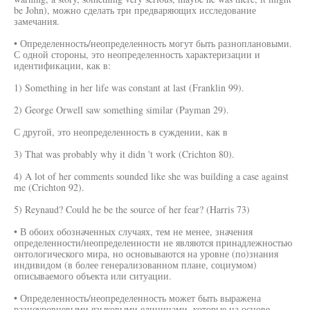
be John), можно сделать три предваряющих исследование
замечания.
• Определенность/неопределенность могут быть разноплановыми.
С одной стороны, это неопределенность характеризации и
идентификации, как в:
1) Something in her life was constant at last (Franklin 99).
2) George Orwell saw something similar (Payman 29).
С другой, это неопределенность в суждении, как в
3) That was probably why it didn 't work (Crichton 80).
4) A lot of her comments sounded like she was building a case against
me (Crichton 92).
5) Reynaud? Could he be the source of her fear? (Harris 73)
• В обоих обозначенных случаях, тем не менее, значения
определенности/неопределенности не являются принадлежностью
онтологического мира, но основываются на уровне (по)знания
индивидом (в более генерализованном плане, социумом)
описываемого объекта или ситуации.
• Определенность/неопределенность может быть выражена
разноуровневыми языковыми единицами, которые на основе