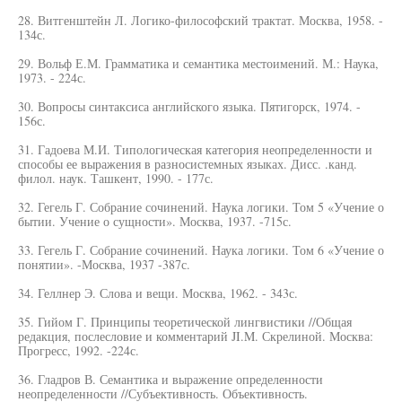
28. Витгенштейн Л. Логико-философский трактат. Москва, 1958. -
134с.
29. Вольф Е.М. Грамматика и семантика местоимений. М.: Наука,
1973. - 224с.
30. Вопросы синтаксиса английского языка. Пятигорск, 1974. -
156с.
31. Гадоева М.И. Типологическая категория неопределенности и
способы ее выражения в разносистемных языках. Дисс. .канд.
филол. наук. Ташкент, 1990. - 177с.
32. Гегель Г. Собрание сочинений. Наука логики. Том 5 «Учение о
бытии. Учение о сущности». Москва, 1937. -715с.
33. Гегель Г. Собрание сочинений. Наука логики. Том 6 «Учение о
понятии». -Москва, 1937 -387с.
34. Геллнер Э. Слова и вещи. Москва, 1962. - 343с.
35. Гийом Г. Принципы теоретической лингвистики //Общая
редакция, послесловие и комментарий JI.M. Скрелиной. Москва:
Прогресс, 1992. -224с.
36. Гладров В. Семантика и выражение определенности
неопределенности //Субъективность. Объективность.