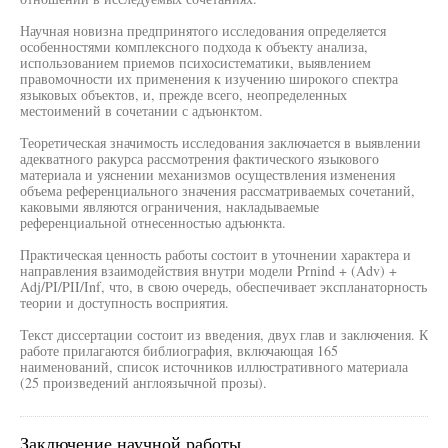
Научная новизна предпринятого исследования определяется
особенностями комплексного подхода к объекту анализа,
использованием приемов психосистематики, выявлением
правомочности их применения к изучению широкого спектра
языковых объектов, и, прежде всего, неопределенных
местоимений в сочетании с адъюнктом.
Теоретическая значимость исследования заключается в выявлении
адекватного ракурса рассмотрения фактического языкового
материала и уяснении механизмов осуществления изменения
объема референциального значения рассматриваемых сочетаний,
каковыми являются ограничения, накладываемые
референциальной отнесенностью адъюнкта.
Практическая ценность работы состоит в уточнении характера и
направления взаимодействия внутри модели Prnind + (Adv) +
Adj/PI/PII/Inf, что, в свою очередь, обеспечивает экспланаторность
теории и доступность восприятия.
Текст диссертации состоит из введения, двух глав и заключения. К
работе прилагаются библиография, включающая 165
наименований, список источников иллюстративного материала
(25 произведений англоязычной прозы).
Заключение научной работы