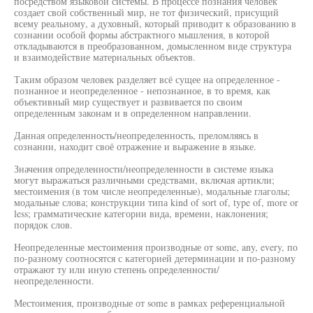
посредством языковой системы. В процессе познания человек
создает свой собственный мир, не тот физический, присущий
всему реальному, а духовный, который приводит к образованию в
сознании особой формы абстрактного мышления, в которой
откладываются в преобразованном, домысленном виде структура
и взаимодействие материальных объектов.
Таким образом человек разделяет всё сущее на определенное -
познанное и неопределенное - непознанное, в то время, как
объективный мир существует и развивается по своим
определенным законам и в определенном направлении.
Данная определенность/неопределенность, преломляясь в
сознании, находит своё отражение и выражение в языке.
Значения определенности/неопределенности в системе языка
могут выражаться различными средствами, включая артикли;
местоимения (в том числе неопределенные), модальные глаголы;
модальные слова; конструкции типа kind of sort of, type of, more or
less; грамматические категории вида, времени, наклонения;
порядок слов.
Неопределенные местоимения производные от some, any, every, по
по-разному соотносятся с категорией детерминации и по-разному
отражают ту или иную степень определенности/
неопределенности.
Местоимения, производные от some в рамках референциальной