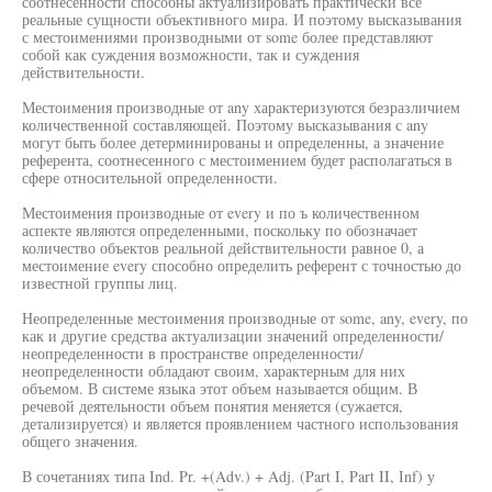
соотнесенности способны актуализировать практически все
реальные сущности объективного мира. И поэтому высказывания
с местоимениями производными от some более представляют
собой как суждения возможности, так и суждения
действительности.
Местоимения производные от any характеризуются безразличием
количественной составляющей. Поэтому высказывания с any
могут быть более детерминированы и определенны, а значение
референта, соотнесенного с местоимением будет располагаться в
сфере относительной определенности.
Местоимения производные от every и по ъ количественном
аспекте являются определенными, поскольку по обозначает
количество объектов реальной действительности равное 0, а
местоимение every способно определить референт с точностью до
известной группы лиц.
Неопределенные местоимения производные от some, any, every, по
как и другие средства актуализации значений определенности/
неопределенности в пространстве определенности/
неопределенности обладают своим, характерным для них
объемом. В системе языка этот объем называется общим. В
речевой деятельности объем понятия меняется (сужается,
детализируется) и является проявлением частного использования
общего значения.
В сочетаниях типа Ind. Pr. +(Adv.) + Adj. (Part I, Part II, Inf) у