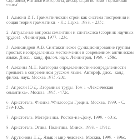
Сергиенко, Наталья Викторовна, диссертация по теме "Германские
языки"
1. Адмони В.Г. Грамматический строй как система построения и
общая теория грамматики. - Л.: Наука, 1988. - 235с.
2. Актуальные вопросы семантики и синтаксиса (сборник научных
трудов). -Ленинград, 1977. 123с.
3. Александров А.В. Синтаксическое функционирование группы
простых неопределенных местоимений в современном английском
языке. Дисс. . канд. филол. наук. Ленинград, 1969. - 258с.
4. Алёхина М.П. Категория определенности-неопределенности
предмета в современном русском языке. Автореф. дисс. .канд.
филол. наук. Москва 1975.-20с.
5. Апресян Ю.Д. Избранные труды. Том 1 «Лексическая
семантика». Москва, 1995. -472с.
6. Аристотель. Физика //Философы Греции. Москва, 1999. - С.
589-1026.
7. Аристотель. Метафизика. Ростов-на-Дону, 1999. - 601с.
8. Аристотель. Этика. Политика. Минск, 1998. - 1391с.
9. Арутюнова Н.Д. Язык и мир человека. Москва, 1999. - 896с.