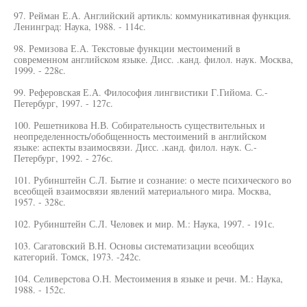
97. Рейман Е.А. Английский артикль: коммуникативная функция.
Ленинград: Наука, 1988. - 114с.
98. Ремизова Е.А. Текстовые функции местоимений в
современном английском языке. Дисс. .канд. филол. наук. Москва,
1999. - 228с.
99. Реферовская Е.А. Философия лингвистики Г.Гийома. С.-
Петербург, 1997. - 127с.
100. Решетникова Н.В. Собирательность существительных и
неопределенность/обобщенность местоимений в английском
языке: аспекты взаимосвязи. Дисс. .канд. филол. наук. С.-
Петербург, 1992. - 276с.
101. Рубинштейн С.Л. Бытие и сознание: о месте психического во
всеобщей взаимосвязи явлений материального мира. Москва,
1957. - 328с.
102. Рубинштейн С.Л. Человек и мир. М.: Наука, 1997. - 191с.
103. Сагатовский В.Н. Основы систематизации всеобщих
категорий. Томск, 1973. -242с.
104. Селиверстова О.Н. Местоимения в языке и речи. М.: Наука,
1988. - 152с.