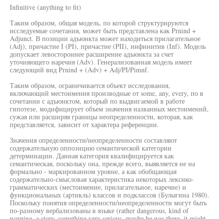
Infinitive (anything to fit)
Таким образом, общая модель, по которой структурируются
исследуемые сочетания, может быть представлена как Prnind +
Adjunct. В позиции адъюнкта может находиться прилагательное
(Adj), причастие I (PI), причастие (PII), инфинитив (Inf). Модель
допускает левостороннее расширение адъюнкта за счет
уточняющего наречия (Adv). Генерализованная модель имеет
следующий вид Prnind + (Adv) + Adj/PI/Pimnf.
Таким образом, ограничивается объект исследования,
включающий местоимения производные от some, any, every, по в
сочетании с адъюнктом, который по выдвигаемой в работе
гипотезе, модифицирует объем значения названных местоимений,
сужая или расширяя границы неопределенности, которая, как
представляется, зависит от характера референции.
Значения определенности/неопределенности составляют
содержательную оппозицию семантической категории
детерминации. Данная категория квалифицируется как
семантическая, поскольку она, прежде всего, выявляется не на
формально - маркированном уровне, а как обобщающая
содержательно-смысловая характеристика некоторых лексико-
грамматических (местоимение, прилагательное, наречие) и
функциональных (артикль) классов и подклассов (Булыгина 1980).
Поскольку понятия определенности/неопределенности могут быть
по-разному вербализованы в языке (rather dangerous, kind of
warning, a story, something very serious, maybe he was there, it might