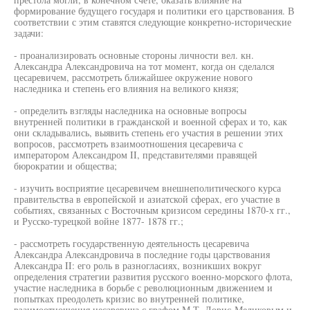
формирование будущего государя и политики его царствования. В
соответствии с этим ставятся следующие конкретно-исторические
задачи:
- проанализировать основные стороны личности вел. кн.
Александра Александровича на тот момент, когда он сделался
цесаревичем, рассмотреть ближайшее окружение нового
наследника и степень его влияния на великого князя;
- определить взгляды наследника на основные вопросы
внутренней политики в гражданской и военной сферах и то, как
они складывались, выявить степень его участия в решении этих
вопросов, рассмотреть взаимоотношения цесаревича с
императором Александром II, представителями правящей
бюрократии и общества;
- изучить восприятие цесаревичем внешнеполитического курса
правительства в европейской и азиатской сферах, его участие в
событиях, связанных с Восточным кризисом середины 1870-х гг.,
и Русско-турецкой войне 1877- 1878 гг.;
- рассмотреть государственную деятельность цесаревича
Александра Александровича в последние годы царствования
Александра II: его роль в разногласиях, возникших вокруг
определения стратегии развития русского военно-морского флота,
участие наследника в борьбе с революционным движением и
попытках преодолеть кризис во внутренней политике,
взаимоотношения цесаревича с графом М.Т. Лорис-Меликовым и