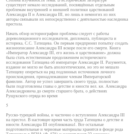
существует немало исследований, посвящённых отдельным
проблемам внутренней и внешней политики царствований
Александра II и Александра III, но лишь в немногих из них
авторы связывали их непосредственно с деятельностью наследника
престола.
Начать обзор историографии проблемы следует с работы
дореволюционного исследователя, дипломата, публициста и
историка, С.С. Татищева. Он первым предпринял попытку создать
жизнеописание Александра III вскоре после его смерти. Книга
«Император Александр III, его жизнь и царствование» должна
была стать естественным продолжением исторического
исследования Татищева об императоре Александре II. Разумеется,
издание не могло не быть апологетическим, но это не мешало
Татищеву опереться на ряд подлинных источников личного
происхождения, принадлежавшие членам Императорской
фамилии. Автор не успел завершить своего труда, полностью
были подготовлены главы о детстве и юности вел. кн. Александра
Александровича до смерти старшего брата, о действиях
Рущукского отряда во время
5
Русско-турецкой войны, и частично о вступлении Александра III
на престол. В настоящее время часть труда Татищева о детстве и
юности Александра III опубликована1. Все остальные
подготовительные и черновые материалы хранятся в фонде рода
Татищевых в РГИА (Ф. 878) и насчитывают 22 единицы