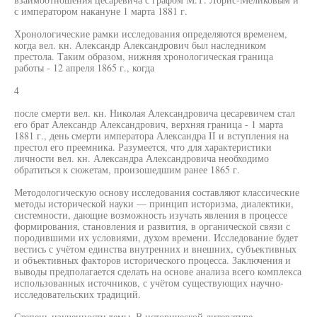
с императором накануне 1 марта 1881 г.
Хронологические рамки исследования определяются временем,
когда вел. кн. Александр Александрович был наследником
престола. Таким образом, нижняя хронологическая граница
работы - 12 апреля 1865 г., когда
4
после смерти вел. кн. Николая Александровича цесаревичем стал
его брат Александр Александрович, верхняя граница - 1 марта
1881 г., день смерти императора Александра II и вступления на
престол его преемника. Разумеется, что для характеристики
личности вел. кн. Александра Александровича необходимо
обратиться к сюжетам, произошедшим ранее 1865 г.
Методологическую основу исследования составляют классические
методы исторической науки — принцип историзма, диалектики,
системности, дающие возможность изучать явления в процессе
формирования, становления и развития, в органической связи с
породившими их условиями, духом времени. Исследование будет
вестись с учётом единства внутренних и внешних, субъективных
и объективных факторов исторического процесса. Заключения и
выводы предполагается сделать на основе анализа всего комплекса
использованных источников, с учётом существующих научно-
исследовательских традиций.
Степень изученности темы. В исторической литературе