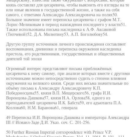
князь составлял для цесаревича, чтобы выяснить его взгляды на те
или иные явления в государственной жизни, а также на себя
самого, с ответами Александра Александровича на полях50.
Большое значение имеет переписка цесаревича с графом М.Т.
Лорис-Меликовым в период нахождения последнего у власти51.
Также использованы письма наследника к А.Ф. Аксаковой
(Тютчевой)52, Д.А. Милютину53, А.П. Боголюбову54.
Другую группу источников личного происхождения составляют
воспоминания, дневники и переписка окружения наследника
престола, его родственников, государственных и общественных
деятелей той эпохи
Огромный интерес представляют письма приближённых
цесаревича к нему самому, при анализе которых вместе с другими
источниками можно непосредственно судить о степени влияния
окружения на великого князя. Среди них весьма значительные по
объёму письма к Александру Александровичу К.П.
Победоносцева55, князя В.П. Мещерского56, графа И.И.
Воронцова-Дашкова57, князя H.A. Орлова58, одного из
преподавателей цесаревича И.К. Бабста59, его адъютанта П.А.
Козлова60, Н.М. Баранова61, генерала
49 Переписка И.И. Воронцова-Дашкова и императора Александра
III // Исмаил-Заде Д.И. Указ. соч. С. 201-256.
50 Further Russian Imperial correspondence with Prince V.P.
Meshchersky // Oxford Slavonic Papers. Vol. 11. 1964. P. 101 - 111.