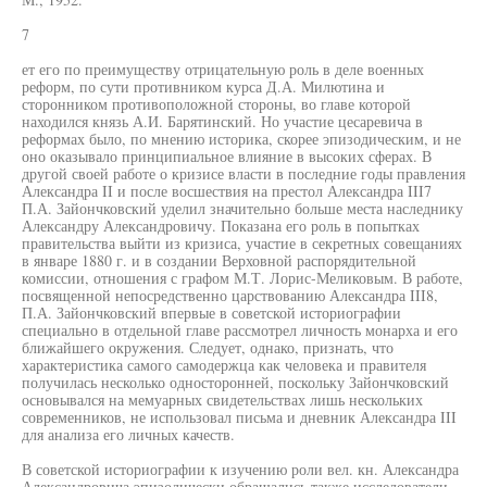
7
ет его по преимуществу отрицательную роль в деле военных
реформ, по сути противником курса Д.А. Милютина и
сторонником противоположной стороны, во главе которой
находился князь А.И. Барятинский. Но участие цесаревича в
реформах было, по мнению историка, скорее эпизодическим, и не
оно оказывало принципиальное влияние в высоких сферах. В
другой своей работе о кризисе власти в последние годы правления
Александра II и после восшествия на престол Александра III7
П.А. Зайончковский уделил значительно больше места наследнику
Александру Александровичу. Показана его роль в попытках
правительства выйти из кризиса, участие в секретных совещаниях
в январе 1880 г. и в создании Верховной распорядительной
комиссии, отношения с графом М.Т. Лорис-Меликовым. В работе,
посвященной непосредственно царствованию Александра III8,
П.А. Зайончковский впервые в советской историографии
специально в отдельной главе рассмотрел личность монарха и его
ближайшего окружения. Следует, однако, признать, что
характеристика самого самодержца как человека и правителя
получилась несколько односторонней, поскольку Зайончковский
основывался на мемуарных свидетельствах лишь нескольких
современников, не использовал письма и дневник Александра III
для анализа его личных качеств.
В советской историографии к изучению роли вел. кн. Александра
Александровича эпизодически обращались также исследователи