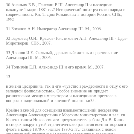
30 Ананьич Б.В., Ганелин Р.Ш. Александр II и наследник
накануне 1 марта 1881 г. // Исторический опыт русского народа и
современность. Кн. 2: Дом Романовых в истории России. СПб.,
1995.
31 Боханов А.Н. Император Александр III. М., 2006.
32 Барковец О.И., Крылов-Толстикович А.Н. Александр III - Царь-
Миротворец. СПб., 2007.
33 Дронов И.Е. Сильный, державный: жизнь и царствование
Александра III. М., 2006.
34 Толмачёв Е.П. Александр III и его время. М., 2007.
13
в жизни цесаревича, так и его «чувство враждебности к отцу с его
западной фривольностью». Особое значение он придаёт
разногласиям между императором и наследником престола в
вопросах национальной и внешней полита-ки35.
Крайне важной для освещения взаимоотношений цесаревича
Александра Александровича с Морским министерством и вел. кн.
Константином Николаевичем представляется работа Дж.В. Киппа
о спорах вокруг путей стратегического развития военно-морского
флота в конце 1870-х - начале 1880-х гг., связанных с новой
строительной программой морского ведомства и созданием