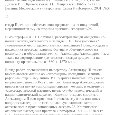
Дронов И.Е. Кружок князя В.П. Мещерского 1865 -1871 гг. //
Вестник Московского университета. Серия 8 «История». 2001. №3.
11
сандр II ревниво оберегал свои прерогативы от покушений,
мерещившихся ему со стороны престолонаследника»26.
В монографии А.Ю. Полунова, рассматривающей общественно-
политическую деятельность и взгляды К.П. Победоносцева27,
значительное место уделено взаимоотношениям Победоносцева и
наследника престола, влияние будущего обер-прокурора на
воспитание и образование вел. кн. Александра Александровича, а
также на формирование критического взгляда цесаревича на
политику правительства в 1860-х- 1870-х гг.
В ряде работ, посвящённых императору Александру III, также
высказывается мнение об «оппозиции» наследника Великим
реформам отца и ему лично. В.Г. Чернуха полагает, что уже во
второй половине 1860-х гг. вел. кн. Александр Александрович
представлял некую «оппозицию справа», которая, в отличие от
«аристократической партии», имела сугубо идеологический и
националистический характер. Конечно, открыто спорить с
Александром II или противодействовать ему в тех или иных
вопросах наследник не мог, однако «уж слишком часто они
оказывались в противоположных лагерях»28. Критическое
отношение наследника престола к реформам 1860 — 1870-х гг.
В.А.Твардовская связывает, прежде всего, с влиянием на него