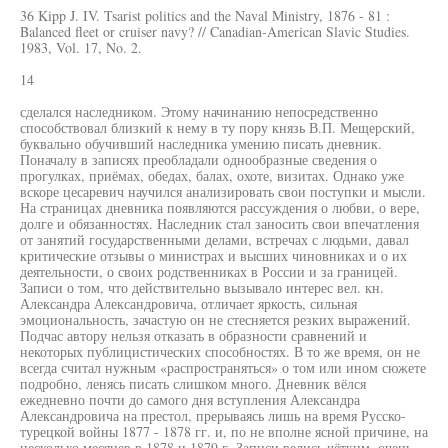
36 Kipp J. IV. Tsarist politics and the Naval Ministry, 1876 - 81 :
Balanced fleet or cruiser navy? // Canadian-American Slavic Studies.
1983, Vol. 17, No. 2.
14
сделался наследником. Этому начинанию непосредственно
способствовал близкий к нему в ту пору князь В.П. Мещерский,
буквально обучивший наследника умению писать дневник.
Поначалу в записях преобладали однообразные сведения о
прогулках, приёмах, обедах, балах, охоте, визитах. Однако уже
вскоре цесаревич научился анализировать свои поступки и мысли.
На страницах дневника появляются рассуждения о любви, о вере,
долге и обязанностях. Наследник стал заносить свои впечатления
от занятий государственными делами, встречах с людьми, давал
критические отзывы о министрах и высших чиновниках и о их
деятельности, о своих родственниках в России и за границей.
Записи о том, что действительно вызывало интерес вел. кн.
Александра Александровича, отличает яркость, сильная
эмоциональность, зачастую он не стесняется резких выражений.
Подчас автору нельзя отказать в образности сравнений и
некоторых публицистических способностях. В то же время, он не
всегда считал нужным «распространяться» о том или ином сюжете
подробно, ленясь писать слишком много. Дневник вёлся
ежедневно почти до самого дня вступления Александра
Александровича на престол, прерываясь лишь на время Русско-
турецкой войны 1877 - 1878 гг. и, по не вполне ясной причине, на
несколько месяцев в 1878 и 1879 г. Записи велись чётким, очень