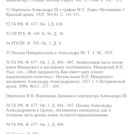
51 Переписка Александра III с графом М.Т. Лорис-Меликовым //
Красный архив. 1925. №1(8). С. 101-131.
52 ГА РФ. Ф. 677. Он. 1.Д. 638.
53 ОР РГБ. Ф. 169. К. 56. Д. 36.
54 РГАЛИ. Ф. 705. On. 1. Д. 4.
55 Письма Победоносцева к Александру III. Т. 1. М., 1925.
56 ГА РФ. Ф. 677. On. 1. Д. 894 - 897. Значительная часть писем
князя Мещерского к наследнику опубликована: Мещерский В.П.
Указ. соч.; «Моя преданность Вам имеет одну основу:
национальную политику»: Письма князя В.П. Мещерского
цесаревичу Александру Александровичу. 1871 г. // Исторический
архив. 2000. №З.С. 137 - 169.
Переписка И.И. Воронцова-Дашкова и императора Александра III.
58 ГА РФ. Ф. 677. On. 1. Д. 944 - 947. Письма Александра
Александровича к Орлову, несомненно имевшиеся, как и
основная часть архива князя, остаются неразысканными.
59 ГА РФ. Ф. 677. On. 1. Д. 499.
60 Там же. Д. 829.