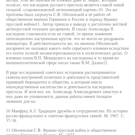
полагал, что наследник русского престола является главой некой
сильной «старомосковской антинемецкой партии»10. Эта же
проблема была затронута C.B. Оболенской в её работе об
общественном мнении Германии и России в период Франко-
прусской войны11. Автор пришла к выводу о достаточно жёсткой
антипрусской позиции цесаревича. В глазах Александра II
наследник становился если не главой, то ярким знаменем
оппозиционно настроенных кругов, что не могло не раздражать
императора. В действительности же, по мнению Оболенской,
цесаревич не оказывал какого-либо серьёзного влияния вследствие
его почти полной незаинтересованности в политических делах. О
влиянии князя В.П. Мещерского на наследника в то время во
внешнеполитической сфере писал также В.М. Далин12.
В ряде исследований советских историков рассматриваются
сюжеты внутренней политики и деятельность представителей
правящей бюрократии и общества, к которым имела
непосредственное касательство и деятельность наследника
престола. И хотя вел. кн. Александр Александрович зачастую в
них даже не упоминается, данные работы имеют большое
значение для на-
10 Манфред А.З. Традиции дружбы и сотрудничества. Из истории
русско-французских и советско-французских связей. М, 1967. С.
37-38.
11 Оболенская C.B. Франко-прусская война и общественное
мнение Германии и России. М., 1977.