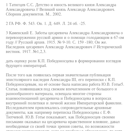
1 Татигцев С.С. Детство и юность великого князя Александра
Александровича // Великий князь Александр Александрович.
Сборник документов. М., 2002.
2 ГА РФ. Ф. 543. On. 1. Д. 649. Л. 24 об. -25.
3 Каменский Е. Заботы цесаревича Александра Александровича о
перевооружении русской армии и о помощи голодающим в 67-ом
году // Русский архив. 1915. № 9-10. С. 159 -180; Он же.
Наследник цесаревич Александр Александрович // Исторический
вестник. 1917. №1,2,3.
дать оценку роли К.П. Победоносцева в формировании взглядов
будущего императора4.
После того как появилась первая значительная публикация
эпистолярного наследия Александра III, его переписки с К.П.
Победоносцевым, на её основе была написана работа Ю.В. Готье5.
Статья, появившаяся под свежим впечатлением от большого и
разнообразного материала, освещала многие стороны
взаимоотношений цесаревича и Победоносцева в вопросах
внутренней политики и личной жизни Императорской фамилии.
Исследователем привлекались сопроводительные архивные
документы, как например переписка Победоносцева с Е.Ф.
Тютчевой. Ю.В. Готье показывает, как Победоносцев своими
письмами оказывал на цесаревича нравственное влияние, давал
необходимые со своей точки зрения советы, по возможности
старался компенсировать если не пробелы в образовании, то хотя