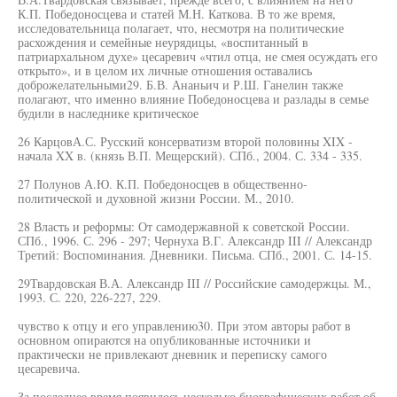
К.П. Победоносцева и статей М.Н. Каткова. В то же время,
исследовательница полагает, что, несмотря на политические
расхождения и семейные неурядицы, «воспитанный в
патриархальном духе» цесаревич «чтил отца, не смея осуждать его
открыто», и в целом их личные отношения оставались
доброжелательными29. Б.В. Ананьич и Р.Ш. Ганелин также
полагают, что именно влияние Победоносцева и разлады в семье
будили в наследнике критическое
26 КарцовА.С. Русский консерватизм второй половины XIX -
начала XX в. (князь В.П. Мещерский). СПб., 2004. С. 334 - 335.
27 Полунов А.Ю. К.П. Победоносцев в общественно-
политической и духовной жизни России. М., 2010.
28 Власть и реформы: От самодержавной к советской России.
СПб., 1996. С. 296 - 297; Чернуха В.Г. Александр III // Александр
Третий: Воспоминания. Дневники. Письма. СПб., 2001. С. 14-15.
29Твардовская В.А. Александр III // Российские самодержцы. М.,
1993. С. 220, 226-227, 229.
чувство к отцу и его управлению30. При этом авторы работ в
основном опираются на опубликованные источники и
практически не привлекают дневник и переписку самого
цесаревича.
За последнее время появилось несколько биографических работ об