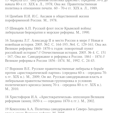
начала 80-х гг. XIX в. Л., 1978; Она же. Правительственная
политика в отношении печати. 60 - 70-е гг. XIX в. Л., 1989.
14 Цимбаев Н.И. И.С. Аксаков в общественной жизни
пореформенной России. М., 1978.
15 Шевырёв А.П. Русский флот после Крымской войны:
либеральная бюрократия и морские реформы. М., 1990.
16 Захарова Л.Г. Александр II и место России в мире // Новая и
новейшая история. 2005. №2. С. 164-193; №4. С. 129-161; Она же.
Великие реформы 1860- 1870-х годов: поворотный пункт
российской истории? // Отечественная история. 2005. № 4. С. 151
- 167; Она же. Самодержавие и реформы в России. 1861 - 1874 //
Великие реформы в России 1856 -1874. М., 1992. С. 24-43.
17 Воронин В.Е. Русские правительственные либералы в борьбе
против «аристократической партии» (середина 60-х - середина 70-
х гг. XIX в.). М., 2009; Он же. Русская самодержавная власть и
либеральная правительственная группировка в условиях
политического кризиса (конец 70-х - середина 80-х гг. XIX в.).
М., 2010.
18 Христофоров И.А. «Аристократическая» оппозиция Великим
реформам (конец 1850-х — середина 1870-х гг.). М., 2002.
19 Комзолова A.A. Политика самодержавия в Северо-Западном
крае в эпоху Великих реформ. М, 2005.