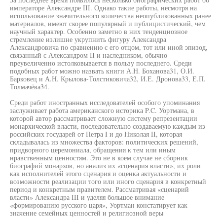
императоре Александре III. Однако такие работы, несмотря на
использование значительного количества неопубликованных ранее
материалов, имеют скорее популярный и публицистический, чем
научный характер. Особенно заметно в них тенденциозное
стремление излишне укрупнить фигуру Александра
Александровича по сравнению с его отцом, тот или иной эпизод,
связанный с Александром II и наследником, обычно
преувеличенно истолковывается в пользу последнего. Среди
подобных работ можно назвать книги А.Н. Боханова31, О.И.
Барковец и А.Н. Крылова-Толстиковича32, И.Е. Дронова33, Е.П.
Толмачёва34.
Среди работ иностранных исследователей особого упоминания
заслуживает работа американского историка P.C. Уортмана, в
которой автор рассматривает сложную систему репрезентации
монархической власти, последовательно создаваемую каждым из
российских государей от Петра I и до Николая II, которая
складывалась из множества факторов: политических решений,
придворного церемониала, обращения к тем или иным
нравственным ценностям. Это не в коем случае не сборник
биографий монархов, но анализ их «сценария власти», их роли
как исполнителей этого сценария и оценка актуальности и
возможности реализации того или иного сценария в конкретный
период и конкретным правителем. Рассматривая «сценарий
власти» Александра III и уделяя большое внимание
«формированию русского царя», Уортман констатирует как
значение семейных ценностей и религиозной веры