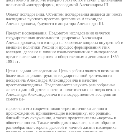
политикой «контрреформ», проводимой Александром III.
Объект исследования. Объектом исследования является личность
наследника русского престола цесаревича Александра
Александровича, будущего императора Александра III.
Предмет исследования. Предметом исследования является
государственная деятельности цесаревича Александра
Александровича, его взгляды на ключевые вопросы внутренней и
внешней политики России и процесс формирования этих
взглядов, деловые и личные взаимоотношения с императором,
представителями «верхов» и общественными деятелями в 1865 -
1881 гг.
Цели и задачи исследования. Целью работы является возможно
более полная реконструкция государственной деятельности
цесаревича Александра Александровича в качестве
престолонаследника. Предполагается изучить разнообразные
аспекты данной деятельности и политических взглядов вел. кн.
Александра Александровича в непосредственном восприятии
самого це-
саревича и его современников через источники личного
происхождения, принадлежащие наследнику, его родным,
ближайшему окружению, а также представителям «верхов» и
общественности. Также необходимо выявить, каким образом
разнообразные стороны деловой и личной жизни наследника
престола могли, в конечном счёте, оказать влияние на