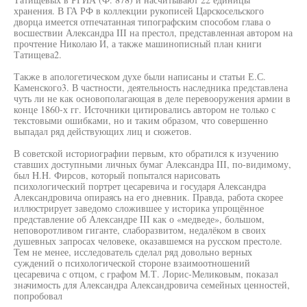
хранения. В ГА РФ в коллекции рукописей Царскосельского
дворца имеется отпечатанная типографским способом глава о
восшествии Александра III на престол, представленная автором на
прочтение Николаю И, а также машинописный план книги
Татищева2.
Также в апологетическом духе были написаны и статьи Е.С.
Каменского3. В частности, деятельность наследника представлена
чуть ли не как основополагающая в деле перевооружения армии в
конце 1860-х гг. Источники цитировались автором не только с
текстовыми ошибками, но и таким образом, что совершенно
выпадал ряд действующих лиц и сюжетов.
В советской историографии первым, кто обратился к изучению
ставших доступными личных бумаг Александра III, по-видимому,
был H.H. Фирсов, который попытался нарисовать
психологический портрет цесаревича и государя Александра
Александровича опираясь на его дневник. Правда, работа скорее
иллюстрирует заведомо сложившее у историка упрощённое
представление об Александре III как о «медведе», большом,
неповоротливом гиганте, слаборазвитом, недалёком в своих
душевных запросах человеке, оказавшемся на русском престоле.
Тем не менее, исследователь сделал ряд довольно верных
суждений о психологической стороне взаимоотношений
цесаревича с отцом, с графом М.Т. Лорис-Меликовым, показал
значимость для Александра Александровича семейных ценностей,
попробовал