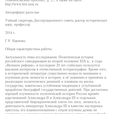
http://www.hist.msu.ru.
Автореферат разослан
Учёный секретарь Диссертационного совета доктор исторических
наук, профессор
2014 г.
Г.Р. Наумова
Общая характеристика работы
Актуальность темы исследования. Политическая история
российского самодержавия во второй половине XIX в., в годы
«Великих реформ», в последние 20 лет стабильно пользуется
высоким интересом в отечественной историографии. Кроме того,
в исторической литературе существенно возросло внимание к
изучению роли личности в истории, к её значению в принятии и
реализации политических решений и влиянию на жизнь
государства, наметилась устойчивая тенденция к углубленной
проработке биографий государственных деятелей. При достаточно
хорошей изученности политической истории России времён
царствований Александра II и Александра III и отдельных
представителей бюрократической элиты тех эпох, личность и
деятельность императора Александра III в качестве наследника
престола, его взаимоотношения с отцом изучены далеко не
достаточно и зачастую неверно трактуются в связи с дальнейшей