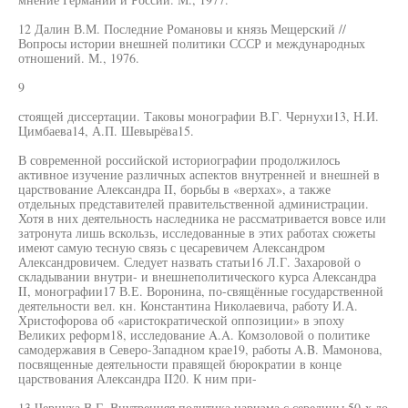
12 Далин В.М. Последние Романовы и князь Мещерский //
Вопросы истории внешней политики СССР и международных
отношений. М., 1976.
9
стоящей диссертации. Таковы монографии В.Г. Чернухи13, Н.И.
Цимбаева14, А.П. Шевырёва15.
В современной российской историографии продолжилось
активное изучение различных аспектов внутренней и внешней в
царствование Александра II, борьбы в «верхах», а также
отдельных представителей правительственной администрации.
Хотя в них деятельность наследника не рассматривается вовсе или
затронута лишь вскользь, исследованные в этих работах сюжеты
имеют самую тесную связь с цесаревичем Александром
Александровичем. Следует назвать статьи16 Л.Г. Захаровой о
складывании внутри- и внешнеполитического курса Александра
II, монографии17 В.Е. Воронина, по-свящённые государственной
деятельности вел. кн. Константина Николаевича, работу И.А.
Христофорова об «аристократической оппозиции» в эпоху
Великих реформ18, исследование A.A. Комзоловой о политике
самодержавия в Северо-Западном крае19, работы A.B. Мамонова,
посвященные деятельности правящей бюрократии в конце
царствования Александра II20. К ним при-
13 Чернуха В.Г. Внутренняя политика царизма с середины 50-х до