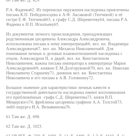
P.A. Фадеева62. Из переписки окружения наследника привлечены
письма К.П. Победоносцева к А.Ф. Аксаковой (Тютчевой) и её
сестре Е.Ф. Тютчевой63, к графу С.Д. Шереметеву64, письма P.A.
Фадеева к Н.П. Игнатьеву65.
Из документов личного происхождения, принадлежащих
родственникам цесаревича Александра Александровича,
использованы письма к нему императрицы66, вел. кн. Владимира
Александровича67, вел .кн. Михаила Николаевича68. Для
понимания личных и деловых взаимоотношений наследника с
отцом, Александром II, и дядей, вел. кн. Константином
Николаевичем, важны письма императора к императрице Марии
Александровне69, княжне Е.М.Долгоруковой70, вел. кн. Николаю
Николаевичу Старшему71, дневник вел. кн. Константина
Николаевича и его письма к A.B. Головнину72.
Большое значение для характеристики личных качеств и
государственной деятельности наследника имеют воспоминания
его приближённых -графа С.Д. Шереметева73, князя В.П.
Мещерского74, фрейлины цесаревны графини A.A. Толстой73,
лейб-хирурга H.A. Вельяминова76.
61 Там же. Д. 698.
62 Там же. Д. 1023.
63 ОР РГБ. Ф. 230. К. 4408. Д. 11; К. 4409. Д. 1,2; К. 4410. Д. 1;