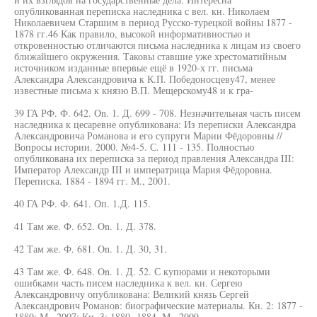
опубликованная переписка наследника с вел. кн. Николаем
Николаевичем Старшим в период Русско-турецкой войны 1877 -
1878 гг.46 Как правило, высокой информативностью и
откровенностью отличаются письма наследника к лицам из своего
ближайшего окружения. Таковы ставшие уже хрестоматийным
источником изданные впервые ещё в 1920-х гг. письма
Александра Александровича к К.П. Победоносцеву47, менее
известные письма к князю В.П. Мещерскому48 и к гра-
39 ГА РФ. Ф. 642. On. 1. Д. 699 - 708. Незначительная часть писем
наследника к цесаревне опубликована: Из переписки Александра
Александровича Романова и его супруги Марии Фёдоровны //
Вопросы истории. 2000. №4-5. С. 111 - 135. Полностью
опубликована их переписка за период правления Александра III:
Император Александр III и императрица Мария Фёдоровна.
Переписка. 1884 - 1894 гг. М., 2001.
40 ГА РФ. Ф. 641. Оп. 1.Д. 115.
41 Там же. Ф. 652. On. 1. Д. 378.
42 Там же. Ф. 681. On. 1. Д. 30, 31.
43 Там же. Ф. 648. On. 1. Д. 52. С купюрами и некоторыми
ошибками часть писем наследника к вел. кн. Сергею
Александровичу опубликована: Великий князь Сергей
Александрович Романов: биографические материалы. Кн. 2: 1877 -
1880; М., 2007; Кн. 3: 1880 -1884. М., 2009.