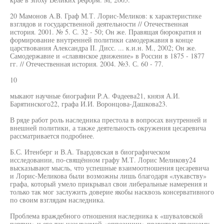
20 Мамонов A.B. Граф М.Т. Лорис-Меликов: к характеристике
взглядов и государственной деятельности // Отечественная
история. 2001. № 5. С. 32 - 50; Он же. Правящая бюрократия и
формирование внутренней политики самодержавия в конце
царствования Александра II. Дисс. ... к.и.н. М., 2002; Он же.
Самодержавие и «славянское движение» в России в 1875 - 1877
гг. // Отечественная история. 2004. №3. С. 60 - 77.
10
мыкают научные биографии P.A. Фадеева21, князя А.И.
Барятинского22, графа И.И. Воронцова-Дашкова23.
В ряде работ роль наследника престола в вопросах внутренней и
внешней политики, а также деятельность окружения цесаревича
рассматривается подробнее.
Б.С. Итенберг и В.А. Твардовская в биографическом
исследовании, по-свящённом графу М.Т. Лорис Меликову24
высказывают мысль, что успешные взаимоотношения цесаревича
и Лорис-Меликова были возможны лишь благодаря «лукавству»
графа, который умело прикрывал свои либеральные намерения и
только так мог заслужить доверие якобы насквозь консервативного
по своим взглядам наследника.
Проблема враждебного отношения наследника к «шуваловской
партии» и его так называемой «оппозиции» правительственному