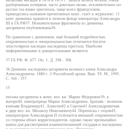
разборчивым почерком, часто довольно мелко, исключительно по-
русски (на языке оригинала, чаще всего французском,
приводились названия прочитанных книг, газет и журналов). 11
книг дневника хранятся в личном фонде императора Александра
III в ГА РФ37. Незначительные фрагменты из дневника
цесаревича опубликованы38.
По сравнению с дневником, ещё большей подробностью,
откровенностью и эмоциональностью отличается богатое
эпистолярное наследие наследника престола. Наиболее
информативными и доверительными являются
37 ГА РФ. Ф. 677. Оп. 1. Д. 298 - 308.
38 Дневник наследника цесаревича великого князя Александра
Александровича. 1880 г. // Российский архив. Вып. VI. М., 1995.
С. 344 - 357.
15
письма цесаревича к жене, вел. кн. Марии Фёдоровне39, к
матери40, императрице Марии Александровне, братьям - великим
князьям Владимиру41, Алексею42 и Сергею43 Александровичам,
к дяде вел. кн. Михаилу Николаевичу44. Переписка с отцом45,
императором Александром II отличается меньшей откровенностью
со стороны обоих корреспондентов, однако также чрезвычайно
важна для рассмотрения взаимоотношений государя и наследника
и их взглядов на государственные дела. Интересна