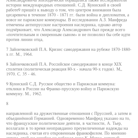
истории международных отношений. С.Д. Куниский в своей
работе9 пришёл к выводу о том, что центром внимания была
цесаревича в течение 1870 - 1871 гг. были война и дипломатия, а
вовсе не парижские коммунары. В исследовании А.З. Манфреда
отмечены антипрусские настроения наследника, однако автор
подчёркивает, что Александр Александрович был прежде всего
«почтительным и смиренным сыном» и не позволил бы себе идти
против линии отца,
7 Зайончковский П.А. Кризис самодержавия на рубеже 1870-1880-
х гг. М., 1964.
8 Зайончковский П.А. Российское самодержавие в конце XIX
столетия (политическая реакция 80-х - начала 90-х годов). М„
1970. С. 35 - 46.
9 Куниский С.Д. Русское общество и Парижская коммуна:
отклики в России на Франко-прусскую войну и Парижскую
коммуну. М., 1962.
8
направленной на дружественные отношения с Пруссией, а затем и
объединённой Германией. Одновременно Манфред указано на то,
что французские политические деятели, в частности, А. Тьер,
возлагали в то время неоправданно преувеличенные надежды на
наследника, считая его откровенным франкофилом. По мнению
автора, этой же ошибки не избежал даже К. Маркс, который