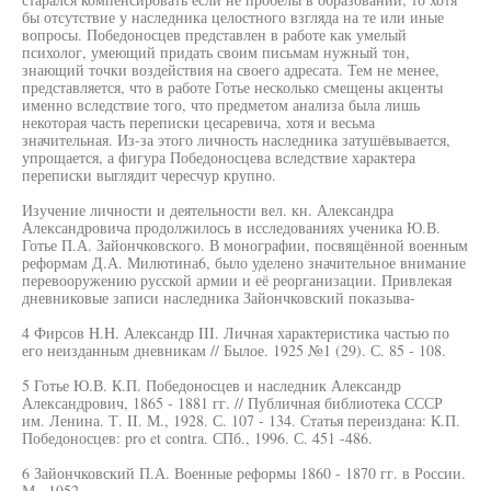
бы отсутствие у наследника целостного взгляда на те или иные
вопросы. Победоносцев представлен в работе как умелый
психолог, умеющий придать своим письмам нужный тон,
знающий точки воздействия на своего адресата. Тем не менее,
представляется, что в работе Готье несколько смещены акценты
именно вследствие того, что предметом анализа была лишь
некоторая часть переписки цесаревича, хотя и весьма
значительная. Из-за этого личность наследника затушёвывается,
упрощается, а фигура Победоносцева вследствие характера
переписки выглядит чересчур крупно.
Изучение личности и деятельности вел. кн. Александра
Александровича продолжилось в исследованиях ученика Ю.В.
Готье П.А. Зайончковского. В монографии, посвящённой военным
реформам Д.А. Милютина6, было уделено значительное внимание
перевооружению русской армии и её реорганизации. Привлекая
дневниковые записи наследника Зайончковский показыва-
4 Фирсов H.H. Александр III. Личная характеристика частью по
его неизданным дневникам // Былое. 1925 №1 (29). С. 85 - 108.
5 Готье Ю.В. К.П. Победоносцев и наследник Александр
Александрович, 1865 - 1881 гг. // Публичная библиотека СССР
им. Ленина. Т. II. М., 1928. С. 107 - 134. Статья переиздана: К.П.
Победоносцев: pro et contra. СПб., 1996. С. 451 -486.
6 Зайончковский П.А. Военные реформы 1860 - 1870 гг. в России.
М., 1952.