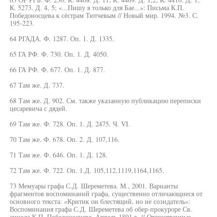
К. 5273. Д. 4, 5; «...Пишу я только для Бае...»: Письма К.П.
Победоносцева к сёстрам Тютчевым // Новый мир. 1994. №3. С.
195-223.
64 РГАДА. Ф. 1287. Оп. 1. Д. 1335.
65 ГА РФ. Ф. 730. Оп. 1. Д. 4050.
66 ГА РФ. Ф. 677. Оп. 1. Д. 877.
67 Там же. Д. 737.
68 Там же. Д. 902. См. также указанную публикацию переписки
цесаревича с дядей.
69 Там же. Ф. 728. Оп. 1. Д. 2475. Ч. VI.
70 Там же. Ф. 678. Оп. 2. Д. 107,116.
71 Там же. Ф. 646. Оп. 1. Д. 128.
72 Там же. Ф. 722. Оп. 1.Д. 105,112,1119,1164,1165.
73 Мемуары графа С.Д. Шереметева. М., 2001. Варианты
фрагментов воспоминаний графа, существенно отличающиеся от
основного текста: «Критик он блестящий, но не созидатель»:
Воспоминания графа С.Д. Шереметева об обер-прокуроре Св.
синода К.П. Победоносцеве. Апрель 1891 г. // Отечественные