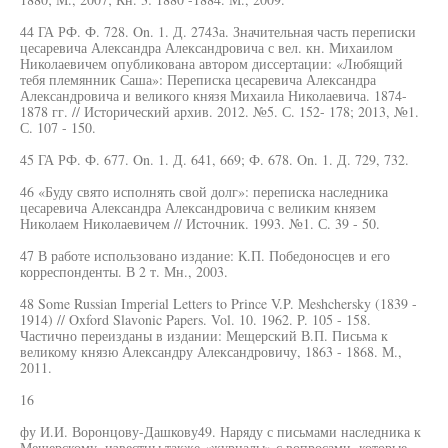
44 ГА РФ. Ф. 728. On. 1. Д. 2743а. Значительная часть переписки
цесаревича Александра Александровича с вел. кн. Михаилом
Николаевичем опубликована автором диссертации: «Любящий
тебя племянник Саша»: Переписка цесаревича Александра
Александровича и великого князя Михаила Николаевича. 1874-
1878 гг. // Исторический архив. 2012. №5. С. 152- 178; 2013, №1.
С. 107 - 150.
45 ГА РФ. Ф. 677. On. 1. Д. 641, 669; Ф. 678. On. 1. Д. 729, 732.
46 «Буду свято исполнять свой долг»: переписка наследника
цесаревича Александра Александровича с великим князем
Николаем Николаевичем // Источник. 1993. №1. С. 39 - 50.
47 В работе использовано издание: К.П. Победоносцев и его
корреспонденты. В 2 т. Мн., 2003.
48 Some Russian Imperial Letters to Prince V.P. Meshchersky (1839 -
1914) // Oxford Slavonic Papers. Vol. 10. 1962. P. 105 - 158.
Частично переизданы в издании: Мещерский В.П. Письма к
великому князю Александру Александровичу, 1863 - 1868. М.,
2011.
16
фу И.И. Воронцову-Дашкову49. Наряду с письмами наследника к
Мещерскому, известны также «журналы» с вопросами, которые