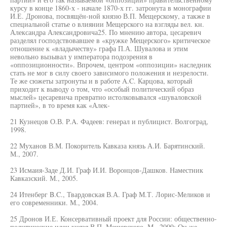
курсу в конце 1860-х - начале 1870-х гг. затронута в монографии
И.Е. Дронова, посвящён-ной князю В.П. Мещерскому, а также в
специальной статье о влиянии Мещерского на взгляды вел. кн.
Александра Александровича25. По мнению автора, цесаревич
разделял господствовавшее в «кружке Мещерского» критическое
отношение к «владычеству» графа П.А. Шувалова и этим
невольно вызывал у императора подозрения в
«оппозиционности». Впрочем, центром «оппозиции» наследник
стать не мог в силу своего зависимого положения и незрелости.
Те же сюжеты затронуты и в работе A.C. Карцова, который
приходит к выводу о том, что «особый политический образ
мыслей» цесаревича превратно истолковывался «шуваловской
партией», в то время как «Алек-
21 Кузнецов О.В. P.A. Фадеев: генерал и публицист. Волгоград,
1998.
22 Муханов В.М. Покоритель Кавказа князь А.И. Барятинский.
М., 2007.
23 Исмаия-Заде Д.И. Граф И.И. Воронцов-Дашков. Наместник
Кавказский. М., 2005.
24 Итенберг B.C., Твардовская В.А. Граф М.Т. Лорис-Меликов и
его современники. М., 2004.
25 Дронов И.Е. Консервативный проект для России: общественно-
политические идеи князя В.П. Мещерского. М., 2009; Он же.