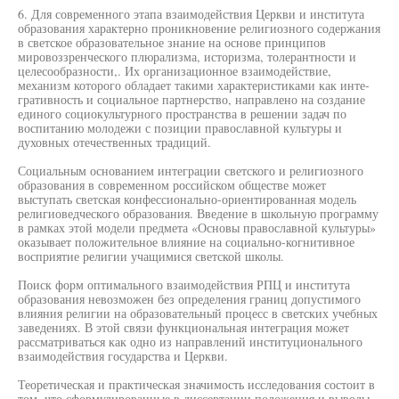
6. Для современного этапа взаимодействия Церкви и института
образования характерно проникновение религиозного содержания
в светское образовательное знание на основе принципов
мировоззренческого плюрализма, историзма, толерантности и
целесообразности,. Их организационное взаимодействие,
механизм которого обладает такими характеристиками как инте-
гративность и социальное партнерство, направлено на создание
единого социокультурного пространства в решении задач по
воспитанию молодежи с позиции православной культуры и
духовных отечественных традиций.
Социальным основанием интеграции светского и религиозного
образования в современном российском обществе может
выступать светская конфессионально-ориентированная модель
религиоведческого образования. Введение в школьную программу
в рамках этой модели предмета «Основы православной культуры»
оказывает положительное влияние на социально-когнитивное
восприятие религии учащимися светской школы.
Поиск форм оптимального взаимодействия РПЦ и института
образования невозможен без определения границ допустимого
влияния религии на образовательный процесс в светских учебных
заведениях. В этой связи функциональная интеграция может
рассматриваться как одно из направлений институционального
взаимодействия государства и Церкви.
Теоретическая и практическая значимость исследования состоит в
том, что сформулированные в диссертации положения и выводы