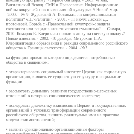
Вигилянский Всвящ. СМИ и Православие. Информационные
войны вокруг «Основ православной культуры» // Новый мир.
-2003. - № 9; Журавский А. Возможна ли конфессиональная
политика? //НГ-Религии". - 2001. - 11 июля; Лескын Д.,
протоиерей. Борьба с «Православной культурой»: защита
светскости или рецидив атеистического гуманизма? — Самара,
2010; Комаров Е. Клерикалы пошли в атаку на светскую школу //
Новые известия. - 2002. -10 декабря; Митрохин H.A.
Клерикалгоация образования и реакция современного российского
общества // Границы светскости. - 2004. -№3.
ка функционирования которого определяется потребностью
общества в священном;
• охарактеризовать социальный институт Церкви как социальную
организацию, выявить ее сущностную структуру и социальные
функции;
• рассмотреть динамику развития государственно-церковных
отношений в историко-социологическом контексте;
• исследовать диалектику взаимосвязи Церкви и государственных
организаций в условиях трансформации современного
российского общества, выявить реализуемые ими на практике
модели взаимоотношений;
• выявить функционально-организационные факторы
взаимодействия Церкви и института образования, рассмотреть