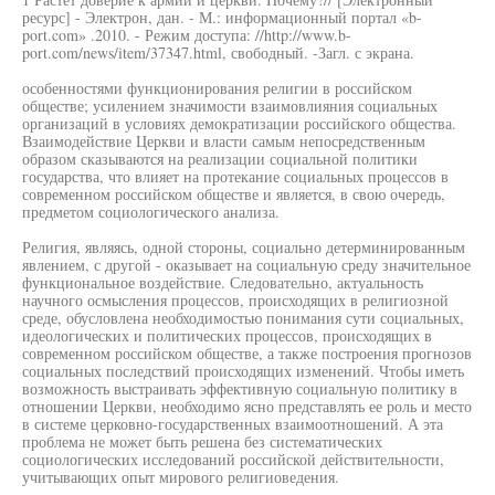
ресурс] - Электрон, дан. - М.: информационный портал «b-
port.com» .2010. - Режим доступа: //http://www.b-
port.com/news/item/37347.html, свободный. -Загл. с экрана.
особенностями функционирования религии в российском
обществе; усилением значимости взаимовлияния социальных
организаций в условиях демократизации российского общества.
Взаимодействие Церкви и власти самым непосредственным
образом сказываются на реализации социальной политики
государства, что влияет на протекание социальных процессов в
современном российском обществе и является, в свою очередь,
предметом социологического анализа.
Религия, являясь, одной стороны, социально детерминированным
явлением, с другой - оказывает на социальную среду значительное
функциональное воздействие. Следовательно, актуальность
научного осмысления процессов, происходящих в религиозной
среде, обусловлена необходимостью понимания сути социальных,
идеологических и политических процессов, происходящих в
современном российском обществе, а также построения прогнозов
социальных последствий происходящих изменений. Чтобы иметь
возможность выстраивать эффективную социальную политику в
отношении Церкви, необходимо ясно представлять ее роль и место
в системе церковно-государственных взаимоотношений. А эта
проблема не может быть решена без систематических
социологических исследований российской действительности,
учитывающих опыт мирового религиоведения.