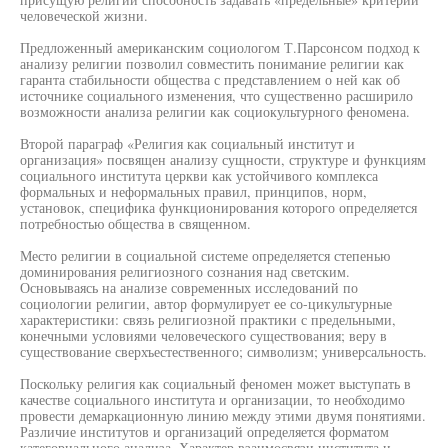
человеческой жизни.
Предложенный американским социологом Т.Парсонсом подход к
анализу религии позволил совместить понимание религии как
гаранта стабильности общества с представлением о ней как об
источнике социального изменения, что существенно расширило
возможности анализа религии как социокультурного феномена.
Второй параграф «Религия как социальный институт и
организация» посвящен анализу сущности, структуре и функциям
социального института церкви как устойчивого комплекса
формальных и неформальных правил, принципов, норм,
установок, специфика функционирования которого определяется
потребностью общества в священном.
Место религии в социальной системе определяется степенью
доминирования религиозного сознания над светским.
Основываясь на анализе современных исследований по
социологии религии, автор формулирует ее со-цикультурные
характеристики: связь религиозной практики с предельными,
конечными условиями человеческого существования; веру в
существование сверхъестественного; символизм; универсальность.
Поскольку религия как социальный феномен может выступать в
качестве социального института и организации, то необходимо
провести демаркационную линию между этими двумя понятиями.
Различие институтов и организаций определяется форматом
категориального анализа. Характер взаимосвязи института и