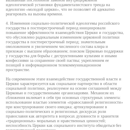
идеологической установки фундаменталистского тренда на
идеологию «молодой церкви», что не позволяет ей адекватно
реагировать на вызовы времени.
4. Изменения социально-политической идеологемы российского
государства в постперестроечный период инициировали
повышение эффективности взаимодействия Церкви и государства,
что обусловлено радикальным изменением церковной политики
государства в постперестроечный период; значительным
омоложением и увеличением численного состава клира и
прихожан с высшим образованием; поиском Церковью поддержки
у государства для борьбы с деструктивными культами и иными
конфессиями за сохранение своей паствы; укреплением ее
позиций в информационном телекоммуникационном
пространстве.
На современном этапе взаимодействие государственной власти и
Церкви характеризуется как социальное партнерство в области
социальной политики, реализуемое на основе соглашений между
Церковью и государственными организациями. Механизм их
сближения включает в себя три основных структурных элемента:
использование властью элементов «православной религиозности»
при конструирование своего имиджа; артикулирование в
социально-политических и религиозных дискурсах роли
православия как авторитета в вопросах духовности и хранителя
«традиционных» моральных и нравственных ценностей;
неспособность Церкви как социального института обходиться без
государственной поддержки.