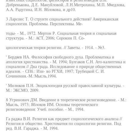
Добренькова, Д.Е. Мануйловой, Л.Н.Митрохина, М.П. Мчедлова,
A.A. Радугина, И.Н. Яблокова, и др10.
3 Ларсонс Т. О струите социального действия// Американская
социология. Проблемы. Перспективы. Ме-
тоды- - М., 1972. Мертон Р. Социальная теория и социальная
структура. - М.: ACT, 2006; Сорокин П. Со-
циологическая теория религии. // Заветы. - 1914. - №3.
' Бердяев НА. Философия свободного духа. Проблематика и
апология христианства. - М, 1994; Булгаков С.Н. Ато-калиптика и
социализм // Два града. Исследование о природе общественных
идеалов. - СПб.: Изи- во РГХИ, 1997; Трубецкой С. И.
Сочинения.-М.:Мысль,1994.
' Милюков П.Н. Энциклопедия русской православной культуры. -
М.: ЭКСМО, 2009.
8 Угринович ДМ. Введение в теоретическое религиоведение. - М.:
Мысль, 1973; Яблоков ИМ. Основы теоретического
религиоведения: Учеб. пособие. - М., 1994.
Га раджа В.И. Религия как предмет социологического анализа //
Религия и общество. Хрестоматия по социологии религии. Под
ред. В.И. Гараджа. - М, 1994.