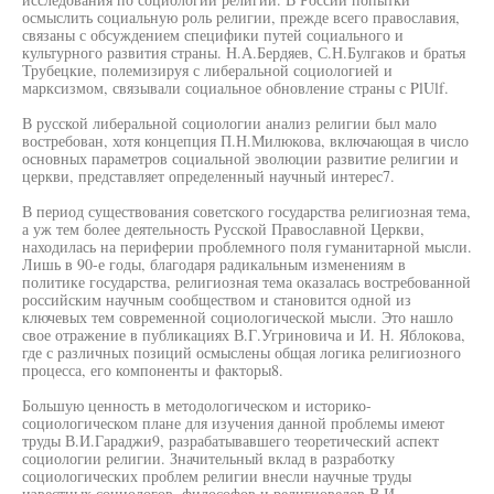
осмыслить социальную роль религии, прежде всего православия,
связаны с обсуждением специфики путей социального и
культурного развития страны. Н.А.Бердяев, С.Н.Булгаков и братья
Трубецкие, полемизируя с либеральной социологией и
марксизмом, связывали социальное обновление страны с PlUlf.
В русской либеральной социологии анализ религии был мало
востребован, хотя концепция П.Н.Милюкова, включающая в число
основных параметров социальной эволюции развитие религии и
церкви, представляет определенный научный интерес7.
В период существования советского государства религиозная тема,
а уж тем более деятельность Русской Православной Церкви,
находилась на периферии проблемного поля гуманитарной мысли.
Лишь в 90-е годы, благодаря радикальным изменениям в
политике государства, религиозная тема оказалась востребованной
российским научным сообществом и становится одной из
ключевых тем современной социологической мысли. Это нашло
свое отражение в публикациях В.Г.Угриновича и И. Н. Яблокова,
где с различных позиций осмыслены общая логика религиозного
процесса, его компоненты и факторы8.
Большую ценность в методологическом и историко-
социологическом плане для изучения данной проблемы имеют
труды В.И.Гараджи9, разрабатывавшего теоретический аспект
социологии религии. Значительный вклад в разработку
социологических проблем религии внесли научные труды
известных социологов, философов и религиоведов В.И.