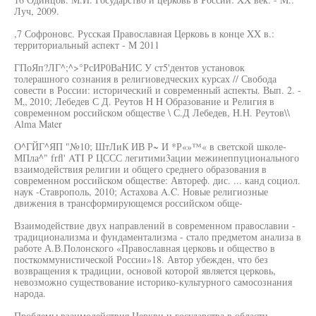
Луч, 2009.
,7 Софроновс. Русская Православная Церковь в конце XX в.:
территориальный аспект - M 2011
ГПоЯп?ЛГ^;^>°РсИР0ВаНИС У ст5'дентов установок
толерашного сознания в религиоведческих курсах // Свобода
совести в России: исторический и современный аспекты. Вып. 2. -
М„ 2010; Лебедев С Д. Реутов H H Образование и Религия в
современном российском обществе \ С.Д Лебедев, H.H. Реутов\\
Alma Mater
О^ГЙГ^ЯП "№10; ШтЛиК ИВ Р~ И *Р«»™« в светской школе-
МПла^" frfl' ATI Р ЦССС легитими3ации межинеппуционального
взаимодействия религии и общего среднего образования в
современном российском обществе: Автореф. дис. ... канд социол.
наук -Ставрополь, 2010; Астахова A.C. Новые религиозные
движения в трансформирующемся российском обще-
Взаимодействие двух направлений в современном православии -
традиционализма и фундаментализма - стало предметом анализа в
работе А.В.Полонского «Православная церковь и общество в
посткоммунистической России»18. Автор убежден, что без
возвращения к традиции, основой которой является церковь,
невозможно существование историко-культурного самосознания
народа.
Проблемы взаимодействия Церкви и государства в области