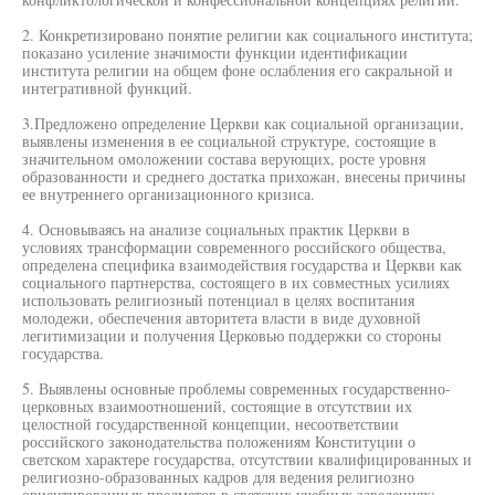
2. Конкретизировано понятие религии как социального института;
показано усиление значимости функции идентификации
института религии на общем фоне ослабления его сакральной и
интегративной функций.
3.Предложено определение Церкви как социальной организации,
выявлены изменения в ее социальной структуре, состоящие в
значительном омоложении состава верующих, росте уровня
образованности и среднего достатка прихожан, внесены причины
ее внутреннего организационного кризиса.
4. Основываясь на анализе социальных практик Церкви в
условиях трансформации современного российского общества,
определена специфика взаимодействия государства и Церкви как
социального партнерства, состоящего в их совместных усилиях
использовать религиозный потенциал в целях воспитания
молодежи, обеспечения авторитета власти в виде духовной
легитимизации и получения Церковью поддержки со стороны
государства.
5. Выявлены основные проблемы современных государственно-
церковных взаимоотношений, состоящие в отсутствии их
целостной государственной концепции, несоответствии
российского законодательства положениям Конституции о
светском характере государства, отсутствии квалифицированных и
религиозно-образованных кадров для ведения религиозно
ориентированных предметов в светских учебных заведениях;