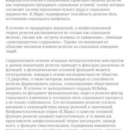
как порождения преходящих социальных условий, основу которых
составляет система присвоения чужого труда и социальное
неравенство. К.Маркс подчеркивает способность религии быть
источником социального конфликта.
В отличие от предыдущих концепций, в конфессиональной
теории религия рассматривается не столько как социальное
явление, сколько как «встреча человека со священным», имеющая
«трансцендентное содержание». Однако эта концепция не
объясняет механизм влияния религии на социальное поведение
людей.
Содержательное отличие исходных методологических конструктов
в данных концепциях религии приводит к фиксации различных ее
функций: в функционализме основной функцией является
интегративная, лежащая в основе жизнедеятельности общества
(Э.Дюргейм), а также моторная, вытекающая из способности
религии формулировать идеалы, стимулирующие общественное
развитие. В отличие от интегративного подхода М.Вебер,
опираясь на фундамент функционализма, видел в религии фактор
социального изменения и составную часть социального прогресса,
а не основу стабильности. Его исследование религии усилило
внимание к взаимодействию между религией и экономикой.
Конфликтологическая теория (К.Маркс) в качестве основной
функции религии называет идеологическую, в то время как
представители конфессиональной теории апеллируют, прежде
всего, к функции смыслополагания, подчеркивая имманентно
присущую религии способность задавать «предельные» критерии