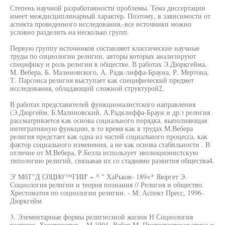
Степень научной разработанности проблемы. Тема диссертации
имеет междисциплинарный характер. Поэтому, в зависимости от
аспекта проведенного исследования,-все источники можно
условно разделить на несколько групп.
Первую группу источников составляют классические научные
труды по социологии религии, авторы которых анализируют
специфику и роль религии в обществе. В работах Э.Дюркгейма,
М. Вебера, Б. Малиновского, А. Радк-лиффа-Брауна, Р. Мертона,
Т. Парсонса религия выступает как специфический предмет
исследования, обладающий сложной структурой2.
В работах представителей функционалистского направления
(Э.Дюргейм, Б.Малиновский, А.Радклиффа-Браун и др.) религия
рассматривается как основа социального порядка, выполняющая
интегративную функцию, в то время как в трудах М.Вебера
религия предстает как одна из частей социального процесса, как
фактор социального изменения, а не как основа стабильности . В
отличие от М.Вебера, Р.Белла использует эволюционистскую
типологию религий, связывая их со стадиями развития общества4.
Э' МбТ°Д С0ЦИ0'™ГИИ' ~ ^ " ХаРьков- 189<* Яюргет Э.
Социология религии и теория познания // Религия и общество.
Хрестоматия по социологии религии. - М: Аспект Пресс, 1996-
Дюркгейм
3. Элементарные формы религиозной жизни Н Социология
религии. Хрестоматия. - М 1994- Вебер М. Протестантская этика и