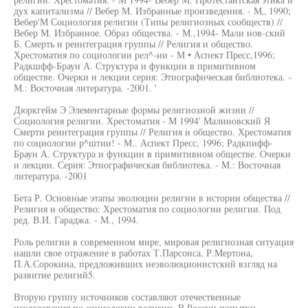
дух капитализма // Вебер М. Избранные произведения. - М„ 1990;
Вебер'М Социология религии (Типы религиозных сообществ) //
Вебер М. Избранное. Образ общества. - М.,1994- Мали нов-ский
Б. Смерть и реинтеграция группы // Религия и общество.
Хрестоматия по социологии рел^-ии - М • Аспект Пресс,1996;
Радкшфф-Браун А. Структура и функции в примитивном
обществе. Очерки и лекции серия: Этнографическая библиотека. -
М.: Восточная литература. -2001. '
Дюркгейм Э Элементарные формы религиозной жизни //
Социология религии. Хрестоматия - М 1994' Малиновский Я
Смерти реинтеграция группы // Религия и общество. Хрестоматия
по социологии р^штии! - М.. Аспект Пресс, 1996; Радкпифф-
Браун А. Структура и функции в примитивном обществе. Очерки
и лекции. Серия: Этнографическая библиотека. - М.: Восточная
литература. -2001
Бета Р. Основные этапы эволюции религии в истории общества //
Религия и общество: Хрестоматия по социологии религии. Под
ред. В.И. Гараджа. - М., 1994.
Роль религии в современном мире, мировая религиозная ситуация
нашли свое отражение в работах Т.Парсонса, Р.Мертона,
П.А.Сорокина, предложивших неэволюционистский взгляд на
развитие религий5.
Вторую группу источников составляют отечественные
исследования по социологии религии. В России попытки