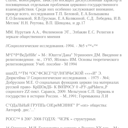
посвященных отдельным проблемам церковно-государственного
взаимодействия. Среди них особенно заслуживают внимание,
прежде всего, исследования Т.П. Беловой, Е.А.Большакова
Е.О.Беликовой, Я.В.Грусман, Е.А.Колякиной, С.Д. Лебедева, И.В.
Метлик' Н.Н. Реутова, В.П. Шевцова, и др.17
ММ. Нурутаев A.A., Филимонов ЭТ., Элбакян Е.С. Религия в
зеркале общественного мнения
//Социологические исследования.-1994. - №5 v™«™
М^Г^Р^ВеДеНИе' ~ М-: Юшгги'Даиа" Угрииоеич ДМ. Введение в
религиоведение. -м., 1У85, Яблоко« ИМ. Основы теоретического
религиоведения: Учеб. пособие - M 1994
шшtZL^^Tbl ^ОС°ФСКСГ^Ц^Л0ГИЧеСКОЙ ««»«И" Э.
Дюркгейма '// Социологические исследования. - 1975 - №4;
Добрускин М.Е. О социальных функциях церкви (на материалах
русской право- КрШОвДБ- К В0ПР0СУ 0 «РУ-даРЫиги„Р
социологе ZZ-пект. Саранск, 2009. Мельгунов С.П. Церковь и
государство в истории России. - М.,1991; Горемыкина Л.И
С°ОДаЛЬНаЯ ГРУППа С0ЕреМСНН0Г° Р°«оп> общества:
Автореф. дис.'...'
РОСС™ 8 200°-2008 ГОДЗХ: °ЧСРК ~ структурных
16 Одинцов. М.И. Государство и церковь в России: XX век. - M.: