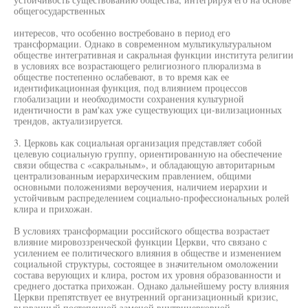
общегосударственных
интересов, что особенно востребовано в период его
трансформации. Однако в современном мультикультуральном
обществе интегративная и сакральная функции института религии
в условиях все возрастающего религиозного плюрализма в
обществе постепенно ослабевают, в то время как ее
идентификационная функция, под влиянием процессов
глобализации и необходимости сохранения культурной
идентичности в рам'ках уже существующих ци-вилизационных
трендов, актуализируется.
3. Церковь как социальная организация представляет собой
целевую социальную группу, ориентированную на обеспечение
связи общества с «сакральным», и обладающую авторитарным
централизованным иерархическим правлением, общими
основными положениями вероучения, наличием иерархии и
устойчивым распределением социально-профессиональных ролей
клира и прихожан.
В условиях трансформации российского общества возрастает
влияние мировоззренческой функции Церкви, что связано с
усилением ее политического влияния в обществе и изменением
социальной структуры, состоящее в значительном омоложении
состава верующих и клира, ростом их уровня образованности и
среднего достатка прихожан. Однако дальнейшему росту влияния
Церкви препятствует ее внутренний организационный кризис,
вызванный постепенной заменой внутрицерковной