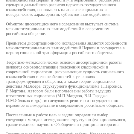
сценарии дальнейшего развития церковно-государственного
взаимодействия, основываясь на анализе социальных и
поведенческих характеристик субъектов взаимодействия.
Объектом диссертационного исследования выступает система
межинституциональных взаимодействий в современном
российском обществе.
Предметом диссертационного исследования являются особенности
межинституциональных взаимодействий Церкви и государства в
период социальной трансформации российского общества.
Теоретико-методологической основой диссертационной работы
являются основополагающие положения классической и
современной социологии, раскрывающие сущность социального
взаимодействия и его особенностей в ус--ловиях
трансформирующего общества, а также теории социальною
действия М.Вебера, структурного функционализма Т.Парсонса,
Р.Мертона. Автором были использованы работы ведущих
отечественных социологов (М.П.Мчедлов, В.И.Гараджа,
И.М.Яблоков и др.), исследующих религию и государственно-
церковное взаимодействие в современном российском обществе.
Поставленные в работе цель и задачи определили выбор
следующих методов исследования: структурно-функционального,
сравнительного, научного Обобщения и принципа историзма.
Эмпирическая база диссертационной работы. Исследование