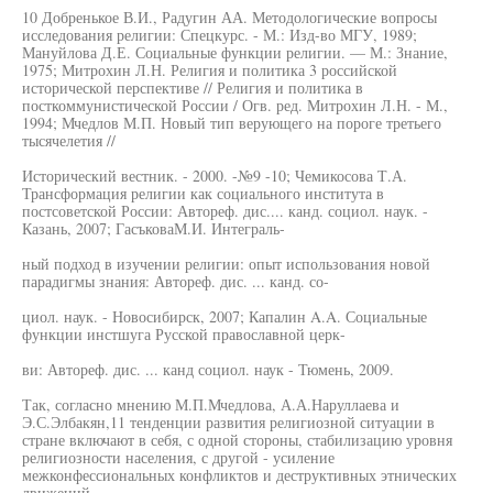
10 Добренькое В.И., Радугин АА. Методологические вопросы
исследования религии: Спецкурс. - М.: Изд-во МГУ, 1989;
Мануйлова Д.Е. Социальные функции религии. — М.: Знание,
1975; Митрохин Л.Н. Религия и политика 3 российской
исторической перспективе // Религия и политика в
посткоммунистической России / Огв. ред. Митрохин Л.Н. - М.,
1994; Мчедлов М.П. Новый тип верующего на пороге третьего
тысячелетия //
Исторический вестник. - 2000. -№9 -10; Чемикосова Т.А.
Трансформация религии как социального института в
постсоветской России: Автореф. дис.... канд. социол. наук. -
Казань, 2007; ГасъковаМ.И. Интеграль-
ный подход в изучении религии: опыт использования новой
парадигмы знания: Автореф. дис. ... канд. со-
циол. наук. - Новосибирск, 2007; Капалин A.A. Социальные
функции инстшуга Русской православной церк-
ви: Автореф. дис. ... канд социол. наук - Тюмень, 2009.
Так, согласно мнению М.П.Мчедлова, А.А.Наруллаева и
Э.С.Элбакян,11 тенденции развития религиозной ситуации в
стране включают в себя, с одной стороны, стабилизацию уровня
религиозности населения, с другой - усиление
межконфессиональных конфликтов и деструктивных этнических
движений.