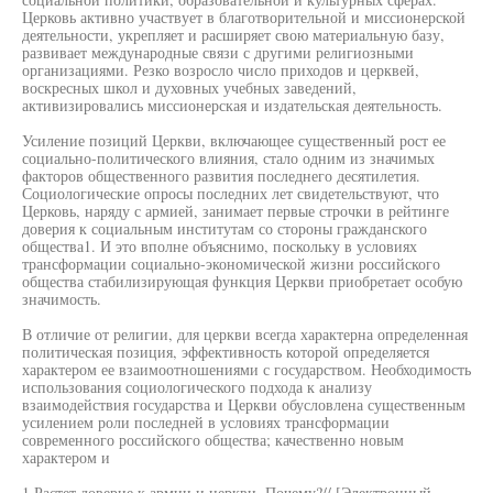
Церковь активно участвует в благотворительной и миссионерской
деятельности, укрепляет и расширяет свою материальную базу,
развивает международные связи с другими религиозными
организациями. Резко возросло число приходов и церквей,
воскресных школ и духовных учебных заведений,
активизировались миссионерская и издательская деятельность.
Усиление позиций Церкви, включающее существенный рост ее
социально-политического влияния, стало одним из значимых
факторов общественного развития последнего десятилетия.
Социологические опросы последних лет свидетельствуют, что
Церковь, наряду с армией, занимает первые строчки в рейтинге
доверия к социальным институтам со стороны гражданского
общества1. И это вполне объяснимо, поскольку в условиях
трансформации социально-экономической жизни российского
общества стабилизирующая функция Церкви приобретает особую
значимость.
В отличие от религии, для церкви всегда характерна определенная
политическая позиция, эффективность которой определяется
характером ее взаимоотношениями с государством. Необходимость
использования социологического подхода к анализу
взаимодействия государства и Церкви обусловлена существенным
усилением роли последней в условиях трансформации
современного российского общества; качественно новым
характером и
1 Растет доверие к армии и церкви. Почему?// [Электронный