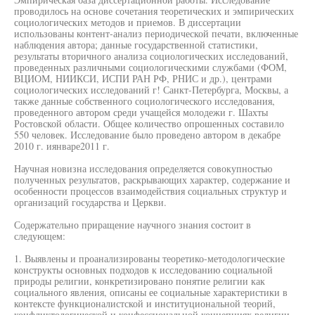
проводилось на основе сочетания теоретических и эмпирических
социологических методов и приемов. В диссертации
использованы контент-анализ периодической печати, включенные
наблюдения автора; данные государственной статистики,
результаты вторичного анализа социологических исследований,
проведенных различными социологическими службами (ФОМ,
ВЦИОМ, НИИКСИ, ИСПИ РАН РФ, РНИС и др.), центрами
социологических исследований г! Санкт-Петербурга, Москвы, а
также данные собственного социологического исследования,
проведенного автором среди учащейся молодежи г. Шахты
Ростовской области. Общее количество опрошенных составило
550 человек. Исследование было проведено автором в декабре
2010 г. иянваре2011 г.
Научная новизна исследования определяется совокупностью
полученных результатов, раскрывающих характер, содержание и
особенности процессов взаимодействия социальных структур и
организаций государства и Церкви.
Содержательно приращение научного знания состоит в
следующем:
1. Выявлены и проанализированы теоретико-методологические
конструкты основных подходов к исследованию социальной
природы религии, конкретизировано понятие религии как
социального явления, описаны ее социальные характеристики в
контексте функционалистской и институциональной теорий,
конфликтологической и конфессиональной концепциях религии.