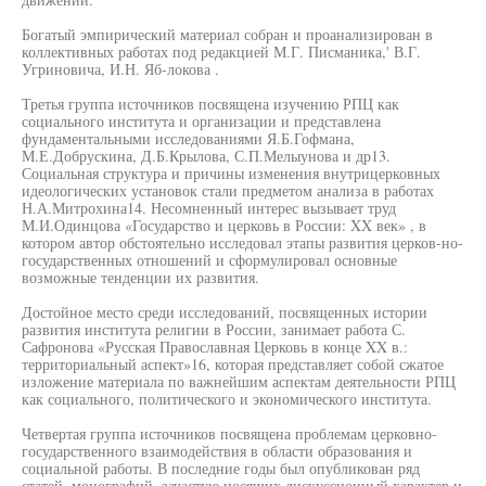
Богатый эмпирический материал собран и проанализирован в
коллективных работах под редакцией М.Г. Писманика,' В.Г.
Угриновича, И.Н. Яб-локова .
Третья группа источников посвящена изучению РПЦ как
социального института и организации и представлена
фундаментальными исследованиями Я.Б.Гофмана,
М.Е.Добрускина, Д.Б.Крылова, С.П.Мелыунова и др13.
Социальная структура и причины изменения внутрицерковных
идеологических установок стали предметом анализа в работах
Н.А.Митрохина14. Несомненный интерес вызывает труд
М.И.Одинцова «Государство и церковь в России: XX век» , в
котором автор обстоятельно исследовал этапы развития церков-но-
государственных отношений и сформулировал основные
возможные тенденции их развития.
Достойное место среди исследований, посвященных истории
развития института религии в России, занимает работа С.
Сафронова «Русская Православная Церковь в конце XX в.:
территориальный аспект»16, которая представляет собой сжатое
изложение материала по важнейшим аспектам деятельности РПЦ
как социального, политического и экономического института.
Четвертая группа источников посвящена проблемам церковно-
государственного взаимодействия в области образования и
социальной работы. В последние годы был опубликован ряд
статей, монографий, зачастую носящих дискуссионный характер и