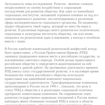
Актуальность темы исследования. Религия - явление сложное,
неоднозначное по своему воздействию и социальным
последствиям для развития общества. Как один из важнейших
социальных институтов, оказавший огромное влияние на ход его
цивилизационного развития, она интегрирована в различные
сферы жизнедеятельности социального организма. По-видимому,
трудно обнаружить такой народ, который не имел бы веры и
религии. В различные периоды своего развития все политические,
социальные и культурные институты общества, так или иначе,
опирались на религиозные идеи и верования, а иногда и погибали
вместе с ними.
В России наиболее влиятельной религиозной конфессией всегда
было православие, а Русская Православная Церковь (РПЦ)
занимала традиционно важное место в российском государстве, за
исключением советского периода. Особой ролью православия в
российском обществе и определяется акцентирование на ней
внимания в данной работе. На протяжении длительного времени
РПЦ имела статус государственной религии, и в настоящее время
большинство членов российского общества используют
православие как важнейший компонент национально-
государственной идентичности. Трансформационные изменения,
произошедшие в России после 1990 г., показали, что роль и
статус РПЦ в обществе и в реализации социальной политики
претерпели значительные изменения. На современном этапе
развития государственно-церковных отношений в России можно
наблюдать явное сближение позиций РПЦ и власти в области
социальной политики, образовательной и культурных сферах.