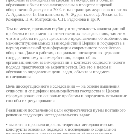
образования были проанализированы в процессе широкой
общественной дискуссии 2002 г. на страницах журналов в статьях
А. Адамского, В. Вигилянского, А. Журав-ского, Д. Лескина, Е.
Комарова, H.A. Митрохина, С.Н. Радгонова и др19.
Тем не менее, признавая глубину и тщательность анализа данной
проблемы в современных отечественных исследованиях, заметим,
что эти работы не дают целостного представления об особенностях
межинституциональных взаимодействий Церкви и государства в
период социальной трансформации современного российского
общества. Даже в работах, специально посвященных церковно-
государственному взаимодействию, вопрос об их
организационном взаимодействии в контексте социологического
подхода практически не акцентируется. Все это в целом и
обусловило определение цели, задач, объекта и предмета
исследования.
Цель диссертационного исследования — на основе выявления
сущности и специфики взаимодействия государства и Церкви
сформулировать его основные проблемы и определить возможные
способы их регулирования.
Реализация поставленной цели осуществляется путем поэтапного
решения следующих исследовательских задач:
• выявить и проанализировать теоретико-методологические
конструкты основных подходов к исследованию социальной
природы религии, исследовать критерии её определения и