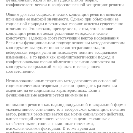
конфликтологи-ческои и конфессиональной концепциях религии.
Общим для всех социологических концепций религии является
признание ее высокой значимости. Однако при объяснении ее
социальной природы в различных теориях акценты существенно
отличаются. Это связано, прежде всего, с тем, что в основе
концепций религии лежат различные методологические
конструкты, задающие соответствующий вектор исследования
Если при функциональном подходе основным методологическим
конструктом выступает понятие «интегративность», то
веберовская теория религии использует понятие «социальное
изменение», в то время как конфликтологический подход и
конфессиональная теория объяснения религии опираются на
конструкты «социальный конфликт» и «священное»
соответственно.
Использование иных теоретико-методологических оснований
социологическими теориями религии приводит к различным
акцентам на ее социальных характеристиках. Если в
функционализме акцентируется внимание на
понимании религии как надындивидуальной и сакральной формы
«коллективного сознания», то в веберовской концепции, полагает
автор, религия рассматривается как мотив социального действия,
направляющий активность человека на цели, связанные с
хозяйственными, социальными, политическими,
психологическими факторами. В то же время для
конфликтологического направления характерно видение религии