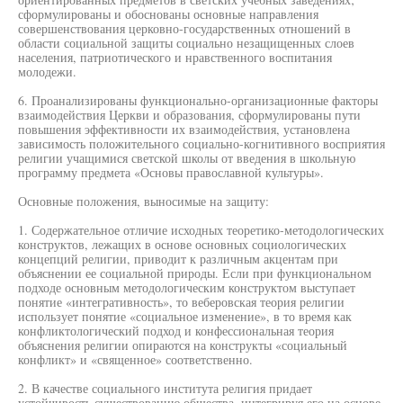
сформулированы и обоснованы основные направления
совершенствования церковно-государственных отношений в
области социальной защиты социально незащищенных слоев
населения, патриотического и нравственного воспитания
молодежи.
6. Проанализированы функционально-организационные факторы
взаимодействия Церкви и образования, сформулированы пути
повышения эффективности их взаимодействия, установлена
зависимость положительного социально-когнитивного восприятия
религии учащимися светской школы от введения в школьную
программу предмета «Основы православной культуры».
Основные положения, выносимые на защиту:
1. Содержательное отличие исходных теоретико-методологических
конструктов, лежащих в основе основных социологических
концепций религии, приводит к различным акцентам при
объяснении ее социальной природы. Если при функциональном
подходе основным методологическим конструктом выступает
понятие «интегративность», то веберовская теория религии
использует понятие «социальное изменение», в то время как
конфликтологический подход и конфессиональная теория
объяснения религии опираются на конструкты «социальный
конфликт» и «священное» соответственно.
2. В качестве социального института религия придает
устойчивость существованию общества, интегрируя его на основе