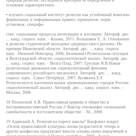
основные характеристики;
• изучить социальный институт религии как устойчивый комплекс
формальных и неформальных правил, принципов, норм,
установок, специфи-
стве: социальные процессы интеграции и изоляции: Автореф. дис.
... канд. социол. наук. - Казань, 2011; Большаков Е. А. Отношение
к религии студенческой молодежи среднерусского региона :На
примере Ивановской области: Автореф. дис. ... канд. социол.
наук. -Нижний Новгород, 2006; БеликоваО.Религиозная ситуация
в Волгоградской области: социологический анализ: Автореф. дис.
... канд. соцяол. наук. - Волга-Пэад, 2007; Грусман Я.В.Новые
религиозные движения как социокультурный феномен
современного российского мегаполиса: Автореф. дис. ... канд.
социол. наук. -Санкт-Петербург, 2007; Колякииа ЕЛ.
Религиозность населения малых провинциальных городов России:
социологический анализ: Автореф. дис.... канд. социол. иаук. -
Москва, 2008.
18 Полонский A.B. Православная церковь и общество в
посткоммунистаческой России // Фактор этноконфес-сиональной
самобытности в постсоветском обществе. - М., 2008.
19 Адамский А. Религия на пороге школы? Конфликт вокруг
«Основ православной культуры» вновь разрастается: теперь и
другие конфессии предлагают внести основы своих вероучений в
школьную программу // Первое сентября. - 2003. -8 мая;