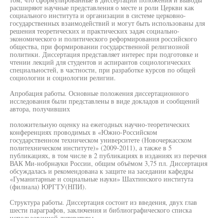
расширяют научные представления о месте и роли Церкви как
социального института и организации в системе церковно-
государственных взаимодействий и могут быть использованы для
решения теоретических и практических задач социально-
экономического и политического реформирования российского
общества, при формировании государственной религиозной
политики. Диссертация представляет интерес при подготовке и
чтении лекций для студентов и аспирантов социологических
специальностей, в частности, при разработке курсов по общей
социологии и социологии религии.
Апробация работы. Основные положения диссертационного
исследования были представлены в виде докладов и сообщений
автора, получивших
положительную оценку на ежегодных научно-теоретических
конференциях проводимых в «Южно-Российском
государственном техническом университете (Новочеркасском
политехническом институте)» (2009-2011), а также в 5
публикациях, в том числе в 2 публикациях в изданиях из перечня
ВАК Ми-нобрнауки России, общим объёмом 3,75 пл. Диссертация
обсуждалась и рекомендована к защите на заседании кафедры
«Гуманитарные и социальные науки» Шахтинского института
(филиала) ЮРГТУ(НПИ).
Структура работы. Диссертация состоит из введения, двух глав
шести параграфов, заключения и библиографического списка
использованной литературы.