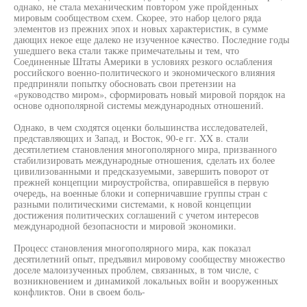
однако, не стала механическим повтором уже пройденных
мировым сообществом схем. Скорее, это набор целого ряда
элементов из прежних эпох и новых характеристик, в сумме
дающих некое еще далеко не изученное качество. Последние годы
ушедшего века стали также примечательны и тем, что
Соединенные Штаты Америки в условиях резкого ослабления
российского военно-политического и экономического влияния
предприняли попытку обосновать свои претензии на
«руководство миром», сформировать новый мировой порядок на
основе однополярной системы международных отношений.
Однако, в чем сходятся оценки большинства исследователей,
представляющих и Запад, и Восток, 90-е гг. XX в. стали
десятилетием становления многополярного мира, призванного
стабилизировать международные отношения, сделать их более
цивилизованными и предсказуемыми, завершить поворот от
прежней концепции мироустройства, опиравшейся в первую
очередь, на военные блоки и соперничавшие группы стран с
разными политическими системами, к новой концепции
достижения политических соглашений с учетом интересов
международной безопасности и мировой экономики.
Процесс становления многополярного мира, как показал
десятилетний опыт, предъявил мировому сообществу множество
доселе малоизученных проблем, связанных, в том числе, с
возникновением и динамикой локальных войн и вооруженных
конфликтов. Они в своем боль-