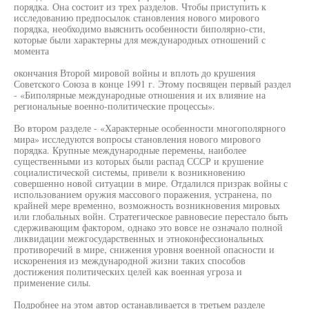
порядка. Она состоит из трех разделов. Чтобы приступить к
исследованию предпосылок становления нового мирового
порядка, необходимо выяснить особенности биполярно-сти,
которые были характерны для международных отношений с
момента
окончания Второй мировой войны и вплоть до крушения
Советского Союза в конце 1991 г. Этому посвящен первый раздел
- «Биполярные международные отношения и их влияние на
региональные военно-политические процессы».
Во втором разделе - «Характерные особенности многополярного
мира» исследуются вопросы становления нового мирового
порядка. Крупные международные перемены, наиболее
существенными из которых были распад СССР и крушение
социалистической системы, привели к возникновению
совершенно новой ситуации в мире. Отдалился призрак войны с
использованием оружия массового поражения, устранена, по
крайней мере временно, возможность возникновения мировых
или глобальных войн. Стратегическое равновесие перестало быть
сдерживающим фактором, однако это вовсе не означало полной
ликвидации межгосударственных и этноконфессиональных
противоречий в мире, снижения уровня военной опасности и
искоренения из международной жизни таких способов
достижения политических целей как военная угроза и
применение силы.
Подробнее на этом автор останавливается в третьем разделе