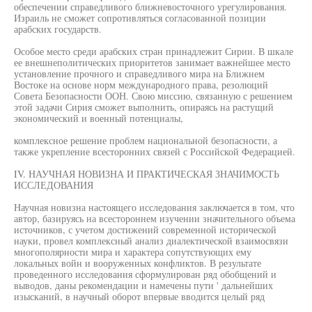
обеспечении справедливого ближневосточного урегулирования.
Израиль не сможет сопротивляться согласованной позиции
арабских государств.
Особое место среди арабских стран принадлежит Сирии. В шкале
ее внешнеполитических приоритетов занимает важнейшее место
установление прочного и справедливого мира на Ближнем
Востоке на основе норм международного права, резолюций
Совета Безопасности ООН. Свою миссию, связанную с решением
этой задачи Сирия сможет выполнить, опираясь на растущий
экономический и военный потенциалы,
комплексное решение проблем национальной безопасности, а
также укрепление всесторонних связей с Российской Федерацией.
IV. НАУЧНАЯ НОВИЗНА И ПРАКТИЧЕСКАЯ ЗНАЧИМОСТЬ
ИССЛЕДОВАНИЯ
Научная новизна настоящего исследования заключается в том, что
автор, базируясь на всестороннем изучении значительного объема
источников, с учетом достижений современной исторической
науки, провел комплексный анализ диалектической взаимосвязи
многополярности мира и характера сопутствующих ему
локальных войн и вооруженных конфликтов. В результате
проведенного исследования сформулирован ряд обобщений и
выводов, даны рекомендации и намечены пути ' дальнейших
изысканий, в научный оборот впервые вводится целый ряд