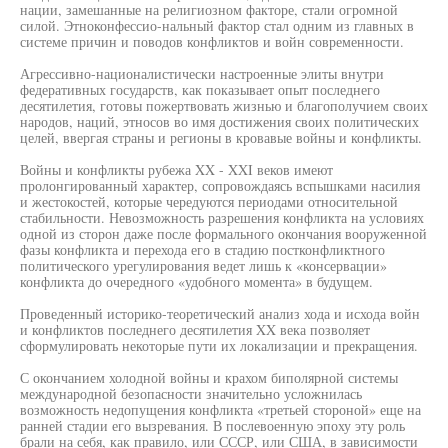
нации, замешанные на религиозном факторе, стали огромной
силой. Этноконфессио-нальный фактор стал одним из главных в
системе причин и поводов конфликтов и войн современности.
Агрессивно-националистически настроенные элиты внутри
федеративных государств, как показывает опыт последнего
десятилетия, готовы пожертвовать жизнью и благополучием своих
народов, наций, этносов во имя достижения своих политических
целей, ввергая страны и регионы в кровавые войны и конфликты.
Войны и конфликты рубежа XX - XXI веков имеют
пролонгированный характер, сопровождаясь вспышками насилия
и жестокостей, которые чередуются периодами относительной
стабильности. Невозможность разрешения конфликта на условиях
одной из сторон даже после формального окончания вооруженной
фазы конфликта и перехода его в стадию постконфликтного
политического урегулирования ведет лишь к «консервации»
конфликта до очередного «удобного момента» в будущем.
Проведенный историко-теоретический анализ хода и исхода войн
и конфликтов последнего десятилетия XX века позволяет
сформулировать некоторые пути их локализации и прекращения.
С окончанием холодной войны и крахом биполярной системы
международной безопасности значительно усложнилась
возможность недопущения конфликта «третьей стороной» еще на
ранней стадии его вызревания. В послевоенную эпоху эту роль
брали на себя, как правило, или СССР, или США, в зависимости