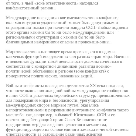
от того, в чьей «зоне ответственности» находился
конфликтогенный регион.
Международное посредническое вмешательство в конфликт,
включая внутригосударственный, может быть допустимым и
оправданным только при наличии мандата ООН. Любые подмены
этого органа какими бы то ни было международными или
региональными структурами с какими бы то ни было
благовидными намерениями опасны и провокаци-онны.
Миротворчество в настоящее время превращается в одну из
ключевых функций вооруженных сил разных стран мира. Военная
и невоенная функции такой деятельности должны сочетаться в
соответствии с конкретной динамикой развития военно-
политической обстановки в регионе (зоне конфликта) с
приоритетом политических, невоенных акций.
Войны и конфликты последнего десятилетия XX века показали,
что после окончания холодной войны международное сообщество
в лице ООН и различных европейских структур, предназначенных
для поддержания мира и безопасности, урегулирования
международных споров мирным путем, оказались
неподготовленными к разрешению внутреннего конфликта такого
масштаба, как, например, в бывшей Югославии. ООН и ее
постоянно действующий орган Совет Безопасности не
предприняли мер для создания целостного механизма,
функционирующего на основе единого замысла и четкой системы
ответственности за разрешение различных аспектов