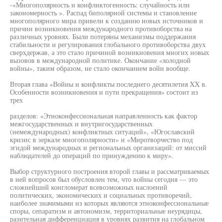
-«Многополярность и конфликтогенность: случайность или
закономерность ». Распад биполярной системы и становление
многополярного мира привели к созданию новых источников и
причин возникновения международного противоборства на
различных уровнях. Были потеряны механизмы поддержания
стабильности и регулирования глобального противоборства двух
сверхдержав, а это стало причиной возникновения многих новых
вызовов в международной политике. Окончание «холодной
войны», таким образом, не стало окончанием войн вообще.
Вторая глава «Войны и конфликты последнего десятилетия XX в.
Особенности возникновения и пути прекращения» состоит из
трех
разделов: «Этноконфессиональная направленность как фактор
межгосударственных и внутригосударственных
(немеждународных) конфликтных ситуаций», «Югославский
кризис в зеркале многополярности» и «Миротворчество под
эгидой международных и региональных организаций: от миссий
наблюдателей до операций по принуждению к миру».
Выбор структурного построения второй главы и рассматриваемых
в ней вопросов был обусловлен тем, что войны сегодня — это
сложнейший конгломерат всевозможных наслоений
политических, экономических и социальных противоречий,
наиболее значимыми из которых являются этноконфессиональные
споры, сепаратизм и автономизм, территориальные неурядицы,
разительная дифференциация в уровнях развития на глобальном