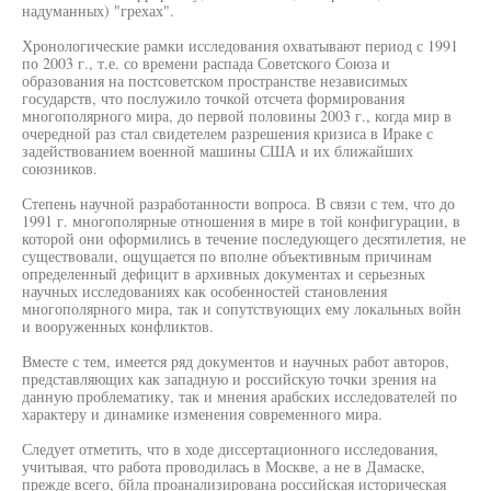
надуманных) "грехах".
Хронологические рамки исследования охватывают период с 1991
по 2003 г., т.е. со времени распада Советского Союза и
образования на постсоветском пространстве независимых
государств, что послужило точкой отсчета формирования
многополярного мира, до первой половины 2003 г., когда мир в
очередной раз стал свидетелем разрешения кризиса в Ираке с
задействованием военной машины США и их ближайших
союзников.
Степень научной разработанности вопроса. В связи с тем, что до
1991 г. многополярные отношения в мире в той конфигурации, в
которой они оформились в течение последующего десятилетия, не
существовали, ощущается по вполне объективным причинам
определенный дефицит в архивных документах и серьезных
научных исследованиях как особенностей становления
многополярного мира, так и сопутствующих ему локальных войн
и вооруженных конфликтов.
Вместе с тем, имеется ряд документов и научных работ авторов,
представляющих как западную и российскую точки зрения на
данную проблематику, так и мнения арабских исследователей по
характеру и динамике изменения современного мира.
Следует отметить, что в ходе диссертационного исследования,
учитывая, что работа проводилась в Москве, а не в Дамаске,
прежде всего, бйла проанализирована российская историческая