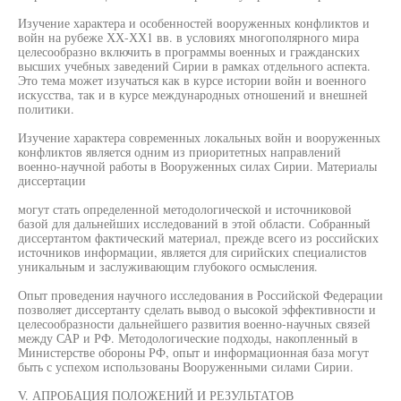
Изучение характера и особенностей вооруженных конфликтов и
войн на рубеже ХХ-ХХ1 вв. в условиях многополярного мира
целесообразно включить в программы военных и гражданских
высших учебных заведений Сирии в рамках отдельного аспекта.
Это тема может изучаться как в курсе истории войн и военного
искусства, так и в курсе международных отношений и внешней
политики.
Изучение характера современных локальных войн и вооруженных
конфликтов является одним из приоритетных направлений
военно-научной работы в Вооруженных силах Сирии. Материалы
диссертации
могут стать определенной методологической и источниковой
базой для дальнейших исследований в этой области. Собранный
диссертантом фактический материал, прежде всего из российских
источников информации, является для сирийских специалистов
уникальным и заслуживающим глубокого осмысления.
Опыт проведения научного исследования в Российской Федерации
позволяет диссертанту сделать вывод о высокой эффективности и
целесообразности дальнейшего развития военно-научных связей
между САР и РФ. Методологические подходы, накопленный в
Министерстве обороны РФ, опыт и информационная база могут
быть с успехом использованы Вооруженными силами Сирии.
V. АПРОБАЦИЯ ПОЛОЖЕНИЙ И РЕЗУЛЬТАТОВ