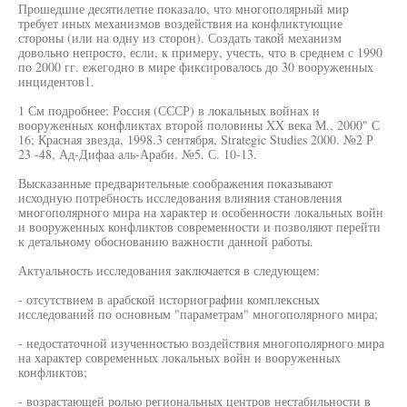
Прошедшие десятилетие показало, что многополярный мир
требует иных механизмов воздействия на конфликтующие
стороны (или на одну из сторон). Создать такой механизм
довольно непросто, если, к примеру, учесть, что в среднем с 1990
по 2000 гг. ежегодно в мире фиксировалось до 30 вооруженных
инцидентов1.
1 См подробнее: Россия (СССР) в локальных войнах и
вооруженных конфликтах второй половины XX века М., 2000" С
16; Красная звезда, 1998.3 сентября, Strategic Studies 2000. №2 Р
23 -48, Ад-Дифаа аль-Араби. №5. С. 10-13.
Высказанные предварительные соображения показывают
исходную потребность исследования влияния становления
многополярного мира на характер и особенности локальных войн
и вооруженных конфликтов современности и позволяют перейти
к детальному обоснованию важности данной работы.
Актуальность исследования заключается в следующем:
- отсутствием в арабской историографии комплексных
исследований по основным "параметрам" многополярного мира;
- недостаточной изученностью воздействия многополярного мира
на характер современных локальных войн и вооруженных
конфликтов;
- возрастающей ролью региональных центров нестабильности в