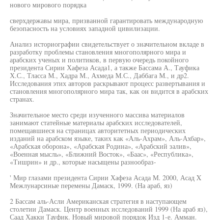
нового мирового порядка
сверхдержавы мира, призванной гарантировать международную
безопасность на условиях западной цивилизации.
Анализ историографии свидетельствует о значительном вкладе в
разработку проблемы становления многополярного мира и
арабских ученых и политиков, в первую очередь покойного
президента Сирии Хафеза Асада1, а также Бассама А., Тауфика
Х.С., Тласса М., Хадра М., Ахмеда М.С., Даббага М., и др2.
Исследования этих авторов раскрывают процесс развертывания и
становления многополярного мира так, как он видится в арабских
странах.
Значительное место среди изученного массива материалов
занимают статейные материалы арабских исследователей,
помещавшиеся на страницах авторитетных периодических
изданий на арабском языке, таких как «Аль-Ахрам», Аль-Ахбар»,
«Арабская оборона», «Арабская Родина», «Арабский залив»,
«Военная мысль», «Ближний Восток», «Баас», «Республика»,
«Тишрин» и др., которые насыщены разнообраз-
' Мир глазами президента Сирии Хафеза Асада М. 2000, Асад X
Межлунарсиные перемены Дамаск, 1999. (На араб, яз)
2 Бассам аль-Асли Американская стратегия в наступающем
столетии Дамаск. Центр военных исследований 1999 (На араб яз),
Саад Хакки Тауфик. Новый мировой порядок Изд 1-е. Амман.