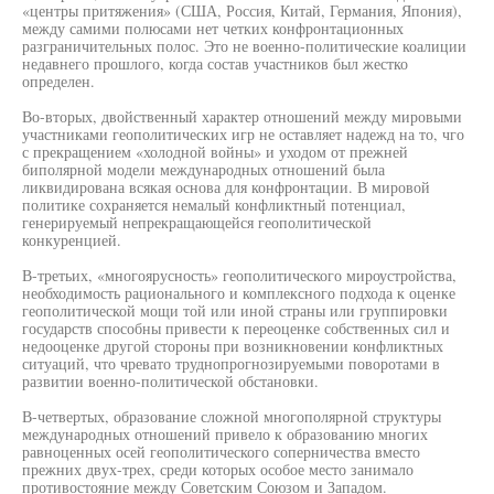
«центры притяжения» (США, Россия, Китай, Германия, Япония),
между самими полюсами нет четких конфронтационных
разграничительных полос. Это не военно-политические коалиции
недавнего прошлого, когда состав участников был жестко
определен.
Во-вторых, двойственный характер отношений между мировыми
участниками геополитических игр не оставляет надежд на то, чго
с прекращением «холодной войны» и уходом от прежней
биполярной модели международных отношений была
ликвидирована всякая основа для конфронтации. В мировой
политике сохраняется немалый конфликтный потенциал,
генерируемый непрекращающейся геополитической
конкуренцией.
В-третьих, «многоярусность» геополитического мироустройства,
необходимость рационального и комплексного подхода к оценке
геополитической мощи той или иной страны или группировки
государств способны привести к переоценке собственных сил и
недооценке другой стороны при возникновении конфликтных
ситуаций, что чревато труднопрогнозируемыми поворотами в
развитии военно-политической обстановки.
В-четвертых, образование сложной многополярной структуры
международных отношений привело к образованию многих
равноценных осей геополитического соперничества вместо
прежних двух-трех, среди которых особое место занимало
противостояние между Советским Союзом и Западом.