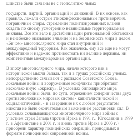
шинстве были связаны не с геополитико льных
государств, партий, организаций и движений. В их основе, как
правило, лежали острые этноконфессиональные противоречия,
пограничные споры, стремление политизированных кланов
создать по своему усмотрению независимые территориальные
анклавы. Все это вело к дестабилизации региональной обстановки
и неизбежно оказывало влияние и на безопасность мира в целом.
«Бичом» многополярного мира стал внутренний и
международный терроризм. Как оказалось, ему все еще не могут
эффективно и надежно противостоять ни великие державы, ни
компетентные международные организации.
В эпоху многополярного мира, начало которого как в
исторической мысли Запада, так и в трудах российских ученых,
непосредственно связывают с распадом Советского Союза,
локальные войны и вооруженные конфликты приобретают
несколько иную «окраску». В условиях биполярного мира
локальные войны были, по сути, отражением соперничества двух
противоположных мировых систем - капиталистической и
социалистической, - и завершение их с любым результатом
никогда не было окончательным выяснением расстановки сил. В
условиях складывающегося многополярного мира войны с
участием стран Запада (против Ирака в 1991 г., Югославии в 1999
г. в Афганистане в 2001 г. и вновь против Ирака в 2003 г.)
приобрели характер полицейских операций, проводимых в
формате полноценной современной войны.