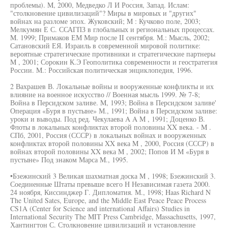
проблемы). M, 2000, Медведко Л И Россия, Запад. Ислам:
"столкновение цивилизаций"? Миры в мировых и "других"
войнах на разломе эпох. Жуковский; M : Кучково поле, 2003;
Мелкумян Е С. ССАГПЗ в глобальных и региональных процессах.
M. 1999; Примаков ЕМ Мир после II сентября. M.: Мысль, 2002;
Сатановский ЕЯ. Израиль в современной мировой политике:
вероятные стратегические противники и стратегические партнеры
M , 2001; Сорокин К.Э Геополитика современности и геостратегия
России. M.: Российская политическая энциклопедия, 1996.
2 Вахрашев В. Локальные войны и вооруженные конфликты и их
влияние на военное искусство // Военная мысль 1999. № 7-8;
Война в Персидском заливе. M, 1993; Война в Персидском заливе'
Операция «Буря в пустыне» М., 1991; Война в Персидском заливе:
уроки и выводы. Под ред. Чекулаева A A M , 1991; Доценко В.
Флоты в локальных конфликтах второй половины XX века. - M .
СПб, 2001, Россия (СССР) в локальных войнах и вооруженных
конфликтах второй половины XX века M , 2000, Россия (СССР) в
войнах второй половины XX века M , 2002; Попов И M «Буря в
пустыне» Под знаком Марса M., 1995.
•Бзежинский 3 Великая шахматная доска M , 1998; Бзежинский 3.
Соединенные Штаты превыше всего Н Независимая газета 2000.
24 ноября, Киссинджер Г. Дипломатия. М., 1998; Haas Richard N
The United Sates, Europe, and the Middle East Peace Peace Process
CS1A (Center for Science and international Affairs) Studies in
International Security The MIT Press Cambridge, Massachusetts, 1997,
Хантингтон С. Столкновение цивилизаций и установление