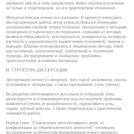
движение мысли в этом направлении может оказаться полезным
не только в теоретическом, но и в практическом отношении.
Методологическая основа исследования. В процессе написания
диссертационной работы автор руководствовался основными
положениями научной теории познания, принципами и методами
проведения исторического исследования, главными из которых
являются объективность, всесторонность, конкретность, историзм,
научность и доказательность выдвигаемых положений, оценок и
выводов. Широко использовались и общенаучные методы, такие
как системный, аналитический, проблемный и логический
подходы, абстрагирование и обобщение, проблемно-
хронологическое изложение материала.
И. СТРУКТУРА ДИССЕРТАЦИИ
Диссертация состоит из введения, трех глав и заключения, списка
источников и литературы, а также приложений (схем, таблиц).
Во введении обосновывается актуальность избранной темы,
анализируется источниковедческая база исследуемой проблемы,
выявляется степень ее разработанности, определяются цель,
задачи, научная новизна, а также теоретическая и практическая
значимость работы.
Первая глава. "Становление многополярного мира: от
конфронтации до общечеловеческих ценностей" посвящена
исследованию особенностям формирования нового мирового