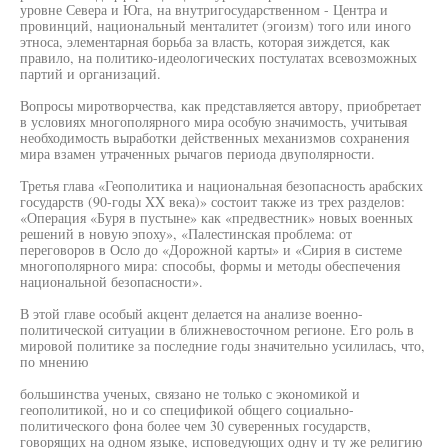
уровне Севера и Юга, на внутригосударственном - Центра и
провинций, национальный менталитет (эгоизм) того или иного
этноса, элементарная борьба за власть, которая зиждется, как
правило, на политико-идеологических постулатах всевозможных
партий и организаций.
Вопросы миротворчества, как представляется автору, приобретает
в условиях многополярного мира особую значимость, учитывая
необходимость выработки действенных механизмов сохранения
мира взамен утраченных рычагов периода двуполярности.
Третья глава «Геополитика и национальная безопасность арабских
государств (90-годы XX века)» состоит также из трех разделов:
«Операция «Буря в пустыне» как «предвестник» новых военных
решений в новую эпоху», «Палестинская проблема: от
переговоров в Осло до «Дорожной карты» и «Сирия в системе
многополярного мира: способы, формы и методы обеспечения
национальной безопасности».
В этой главе особый акцент делается на анализе военно-
политической ситуации в ближневосточном регионе. Его роль в
мировой политике за последние годы значительно усилилась, что,
по мнению
большинства ученых, связано не только с экономикой и
геополитикой, но и со спецификой общего социально-
политического фона более чем 30 суверенных государств,
говорящих на одном языке, исповедующих одну и ту же религию