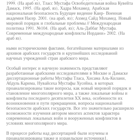
1999. (На араб яз), Тласс Мустафа Освободительная война Кувейта
Дамаск, 1995. (На араб, яз), Хадра Мохамед. Арабская
национальная безопасность Будущее видение Каир- Военная
академия Насер. 2001. (на араб, яз); Ахмед Сайд Мохамед. Новый
мировой порядок и глобальные проблемы // Международная
политика 1991. №104. (На араб, яз); Аль-Даббаг Мустафа.
Современные международные конфликты Иордани» 2002. (На
араб яз).
ными историческими фактами, богатейшими материалами из
архивов арабских государств и крупнейших исследований
научных учреждений стран арабского мира.
Особый интерес и научную значимость представляют
разработанные арабскими исследователями в Москве и Дамаске
диссертационные работы Мустафы Тласа, Хисама Аль-Килани,
Абдуль Карима, Нувайсеха Мустафы Хусейна, в которых
проанализированы такие вопросы, как новый мировой порядок и
становление многополярного мира, а также локальные войны и
конфликты последнего десятилетия XX века, особенности их
возникновения и пути прекращения, вопросы национальной
безопасности арабских государств. Все это значительно расширило
возможности изучения автором многих аспектов характера
современных локальных войн и вооруженных конфликтов в
условиях многополярного мира.
В процессе работы над диссертацией были изучены и
проанализированы также и израильские источники1.