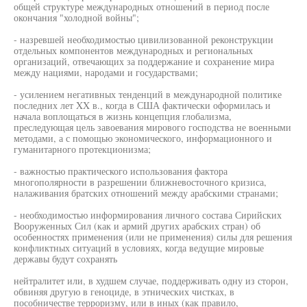
общей структуре международных отношений в период после
окончания "холодной войны";
- назревшей необходимостью цивилизованной реконструкции
отдельных компонентов международных и региональных
организаций, отвечающих за поддержание и сохранение мира
между нациями, народами и государствами;
- усилением негативных тенденций в международной политике
последних лет XX в., когда в США фактически оформилась и
начала воплощаться в жизнь концепция глобализма,
преследующая цель завоевания мирового господства не военными
методами, а с помощью экономического, информационного и
гуманитарного протекционизма;
- важностью практического использования фактора
многополярности в разрешении ближневосточного кризиса,
налаживания братских отношений между арабскими странами;
- необходимостью информирования личного состава Сирийских
Вооруженных Сил (как и армий других арабских стран) об
особенностях применения (или не применения) силы для решения
конфликтных ситуаций в условиях, когда ведущие мировые
державы будут сохранять
нейтралитет или, в худшем случае, поддерживать одну из сторон,
обвиняя другую в геноциде, в этнических чистках, в
пособничестве терроризму, или в иных (как правило,