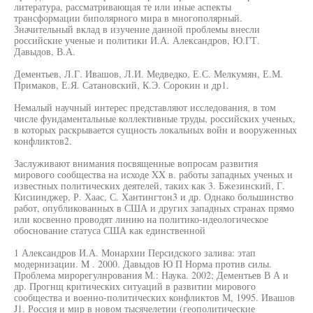
литература, рассматривающая те или иные аспекты
трансформации биполярного мира в многополярный.
Значительный вклад в изучение данной проблемы внесли
российские ученые и политики И.А. Александров, Ю.ГТ.
Давыдов, В.А.
Дементьев, Л.Г. Ивашов, Л.И. Медведко, Е.С. Мелкумян, Е.М.
Примаков, Е.Я. Сатановский, К.Э. Сорокин и др1.
Немалый научный интерес представляют исследования, в том
числе фундаментальные коллективные труды, российских ученых,
в которых раскрывается сущность локальных войн и вооруженных
конфликтов2.
Заслуживают внимания посвященные вопросам развития
мирового сообщества на исходе XX в. работы западных ученых и
известных политических деятелей, таких как 3. Бжезинский, Г.
Кисиинджер, Р. Хаас, С. Хантингтон3 и др. Однако большинство
работ, опубликованных в США и других западных странах прямо
или косвенно проводят линию на политико-идеологическое
обоснование статуса США как единственной
1 Александров И.А. Монархии Персидского залива: этап
модернизации. M . 2000. Давыдов Ю П Норма против силы.
Проблема мирорегулнрования М.: Наука. 2002; Дементьев В А и
др. Прогнщ критических ситуаций в развитии мирового
сообщества и военно-политических конфликтов М, 1995. Ивашов
J1. Россия и мир в новом тысячелетии (геополитические