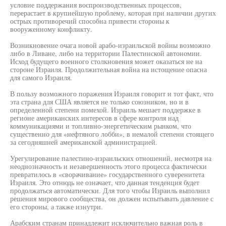
условие поддержания воспроизводственных процессов,
перерастает в крупнейшую проблему, которая при наличии других
острых противоречий способна привести стороны к
вооруженному конфликту.
Возникновение очага новой арабо-израильской войны возможно
либо в Ливане, либо на территории Палестинской автономии.
Исход будущего военного столкновения может оказаться не на
стороне Израиля. Продолжительная война на истощение опасна
для самого Израиля.
В пользу возможного поражения Израиля говорит и тот факт, что
эта страна для США является не только союзником, но и в
определенной степени помехой. Израиль мешает поддержке в
регионе американских интересов в сфере контроля над
коммуникациями и топливно-энергетическим рынком, что
существенно для «нефтяного лобби», в немалой степени стоящего
за сегодняшней американской администрацией.
Урегулирование палестино-израильских отношений, несмотря на
неоднозначность и незавершенность этого процесса фактически
превратилось в «сворачивание» государственного суверенитета
Израиля. Это отнюдь не означает, что данная тенденция будет
продолжаться автоматически. Для того чтобы Израиль выполнил
решения мирового сообщества, он должен испытывать давление с
его стороны, а также изнутри.
Арабским странам принадлежит исключительно важная роль в