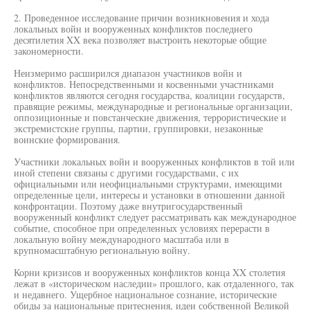
2. Проведенное исследование причин возникновения и хода
локальных войн и вооруженных конфликтов последнего
десятилетия XX века позволяет выстроить некоторые общие
закономерности.
Неизмеримо расширился диапазон участников войн и
конфликтов. Непосредственными и косвенными участниками
конфликтов являются сегодня государства, коалиции государств,
правящие режимы, международные и региональные организации,
оппозиционные и повстанческие движения, террористические и
экстремистские группы, партии, группировки, незаконные
воинские формирования.
Участники локальных войн и вооруженных конфликтов в той или
иной степени связаны с другими государствами, с их
официальными или неофициальными структурами, имеющими
определенные цели, интересы и установки в отношении данной
конфронтации. Поэтому даже внутригосударственный
вооруженный конфликт следует рассматривать как международное
событие, способное при определенных условиях перерасти в
локальную войну международного масштаба или в
крупномасштабную региональную войну.
Корни кризисов и вооруженных конфликтов конца XX столетия
лежат в «историческом наследии» прошлого, как отдаленного, так
и недавнего. Ущербное национальное сознание, исторические
обиды за национальные притеснения, идеи собственной Великой