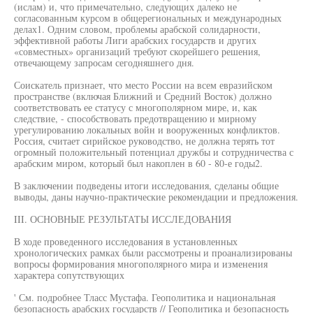
(ислам) и, что примечательно, следующих далеко не
согласованным курсом в общерегиональных и международных
делах1. Одним словом, проблемы арабской солидарности,
эффективной работы Лиги арабских государств и других
«совместных» организаций требуют скорейшего решения,
отвечающему запросам сегодняшнего дня.
Соискатель признает, что место России на всем евразийском
пространстве (включая Ближний и Средний Восток) должно
соответствовать ее статусу с многополярном мире, и, как
следствие, - способствовать предотвращению и мирному
урегулированию локальных войн и вооруженных конфликтов.
Россия, считает сирийское руководство, не должна терять тот
огромный положительный потенциал дружбы и сотрудничества с
арабским миром, который был накоплен в 60 - 80-е годы2.
В заключении подведены итоги исследования, сделаны общие
выводы, даны научно-практические рекомендации и предложения.
III. ОСНОВНЫЕ РЕЗУЛЬТАТЫ ИССЛЕДОВАНИЯ
В ходе проведенного исследования в установленных
хронологических рамках были рассмотрены и проанализированы
вопросы формирования многополярного мира и изменения
характера сопутствующих
' См. подробнее Тласс Мустафа. Геополитика и национальная
безопасность арабских государств // Геополитика и безопасность