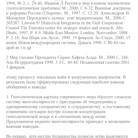
1994, № 2, с. 29-40, Ивашов Л Россия и мир в новом тысячелетии
(геополитические проблемы) M , 2000. С 8-32; Военные доктрины
и реформы России (Сборник). M., 1997. С. 12-20; Александров И.
Монархии Персидского залива- этап модернизации. М., 2000 С
265287; Lawson F/ Dialectical Integration in the Gulf Cooperation
Counsil The Emirates ceuter for strategic studies and research. Aby
Dhabi, 1997. P. 8-9, Midde East Monitor. London. Noovember, 1998.
P. 2-18, Аш-Шарк аль-Аусат, 1999, 19 февраля, Ac-Caypa, 2000, 15
июня; Новая международная система. Дамаск 1999. С 80-84 (на
араб яз.) и др
2 Мир глазами Президента Сирии Хафеза Асада. M , 2000 С. 246,
Аль-Истррратеджия 1999. 3 4 С. 40-44; Независимая газетаю 2001.
3 февраля.
этому процессу локальных войн и вооруженных конфликтов. В
результате были сформулированы следующие наиболее важные
обобщения и выводы.
1. Геополитическая картина современного мира образует сложную
систему многополярности с присущими ей тенденциями к
одновременному соперничеству и сотрудничеству, к постоянному
изменению ситуации внутри полюсов концентрации
геополитической мощи и в отношениях между ними.
Предложенное видение многополярности приводит к нескольким
важным выводам.
Во-первых, хотя внутри большинства полюсов четко выделяются