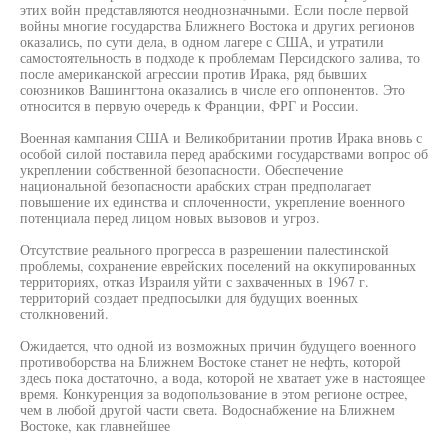
этих войн представляются неоднозначными. Если после первой
войны многие государства Ближнего Востока и других регионов
оказались, по сути дела, в одном лагере с США, и утратили
самостоятельность в подходе к проблемам Персидского залива, то
после американской агрессии против Ирака, ряд бывших
союзников Вашингтона оказались в числе его оппонентов. Это
относится в первую очередь к Франции, ФРГ и России.
Военная кампания США и Великобритании против Ирака вновь с
особой силой поставила перед арабскими государствами вопрос об
укреплении собственной безопасности. Обеспечение
национальной безопасности арабских стран предполагает
повышение их единства и сплоченности, укрепление военного
потенциала перед лицом новых вызовов и угроз.
Отсутствие реального прогресса в разрешении палестинской
проблемы, сохранение еврейских поселений на оккупированных
территориях, отказ Израиля уйти с захваченных в 1967 г.
территорий создает предпосылки для будущих военных
столкновений.
Ожидается, что одной из возможных причин будущего военного
противоборства на Ближнем Востоке станет не нефть, которой
здесь пока достаточно, а вода, которой не хватает уже в настоящее
время. Конкуренция за водопользование в этом регионе острее,
чем в любой другой части света. Водоснабжение на Ближнем
Востоке, как главнейшее