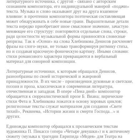
литературного источника, с другой - связано с авторским
сознанием композитора, его индивидуальной манерой «подачи»
текста. Музыка и слово оказывают друг на друга взаимное
влияние: в прочтении композитора поэтическая составляющая
может обнаруживать в себе новые грани. Выразительные детали
текста нередко приобретают иное смысловое значение, зачастую
меняющее его структуру: повторяются отдельные слова, строки,
ради целостности музыкальной формы привносятся словесные
репризы. Так в «Осени» на слова Хлебникова Денисов расчленяет
фразы на слого-звуки, не только трансформируя ритмику стиха,
но и создавая красочную фоническую картину. Иными словами:
стихи романсового характера превращаются в вербальный
материал для сонорной композиции.
Литературные источники, к которым обращался Денисов,
разнообразны по своей исторической и жанровой
принадлежности. В их числе - произведения духовные и светские,
поэзия и проза, классическая и современная литература,
отечественная и западная. В опере «Пена дней» композитор
обращается к сюрреалистической прозе Б. Виана; лирические
стихи Фета и Хлебникова ложатся в основу хоровых циклов;
религиозные тексты служат материалом для создания «Свете
тихий», Реквиема, «Истории жизни и смерти Господа...» и
других.
Единожды композитор обращался к прозаическим текстам
художника П. Пикассо (опера «Четыре девушки») и к античному
сюжету (музыка к трагедии Еврипида «Медея» для Театра на