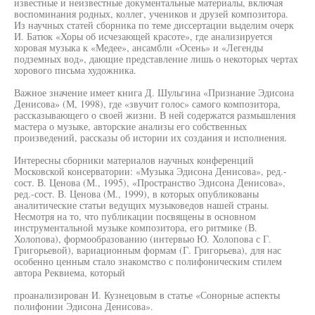
известные и неизвестные документальные материалы, включая
воспоминания родных, коллег, учеников и друзей композитора.
Из научных статей сборника по теме диссертации выделим очерк
И. Батюк «Хоры об исчезающей красоте», где анализируется
хоровая музыка к «Медее», ансамбли «Осень» и «Легенды
подземных вод», дающие представление лишь о некоторых чертах
хорового письма художника.
Важное значение имеет книга Д. Шульгина «Признание Эдисона
Денисова» (М, 1998), где «звучит голос» самого композитора,
рассказывающего о своей жизни. В ней содержатся размышления
мастера о музыке, авторские анализы его собственных
произведений, рассказы об истории их создания и исполнения.
Интересны сборники материалов научных конференций
Московской консерватории: «Музыка Эдисона Денисова», ред.-
сост. В. Ценова (М., 1995), «Пространство Эдисона Денисова»,
ред.-сост. В. Ценова (М., 1999), в которых опубликованы
аналитические статьи ведущих музыковедов нашей страны.
Несмотря на то, что публикации посвящены в основном
инструментальной музыке композитора, его ритмике (В.
Холопова), формообразованию (интервью Ю. Холопова с Г.
Григорьевой), вариационным формам (Г. Григорьева), для нас
особенно ценным стало знакомство с полифоническим стилем
автора Реквиема, который
проанализирован И. Кузнецовым в статье «Сонорные аспекты
полифонии Эдисона Денисова».