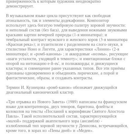
приверженность к которым художник неоднократно
демонстрирует.
В музыкальном языке цикла присутствуют как свободная
атональность, так и элементы додекафонии. Композитор
использует здесь богатую тембровую палитру хоровой звучности:
и неполный состав (без баса), для выведения нежными звуковыми
красками картин вечерней природы (1-я миниатюра); и
тембральный контраст мужского и женского хоров (3-я миниатюра
«Красная река»); и пуантилизм с разделением на слого-звуки, в
стилистике Ноно и Лигети, для характеристики «Линии» (2-я
миниатюра); и «ромб-каноны» ; и аккордовые «ноэмы», рисующие
«шаги усталости, уходящей в темноту»; и имитационные блоки с
опорой на интонацию е-й-еь', и полиаккорды; и движущиеся
кластеры; и совмещение ранее указанных типов. Все эти приёмы
призваны одновременно и объединять лирические, а порой и
фантастические, образы, и создавать контрасты.
Термин И. Кузнецова «ромб-канон» обозначает движущийся
диагональный канонический кластер.
«Три отрывка из Нового Завета» (1989) написаны па французском
языке для контратенора, двух теноров, баритона, флейты и
колоколов на тексты «Посланий к коринфянам Святого Апостола
Павла». Такой исполнительский состав, характеризующийся
«малой» поддержкой акаппельного хора (ансамбля) -
излюбленный тип хоровой звучности у Денисова, встречающийся,
кроме того, в хорах из «Пены дней» и «Медеи».