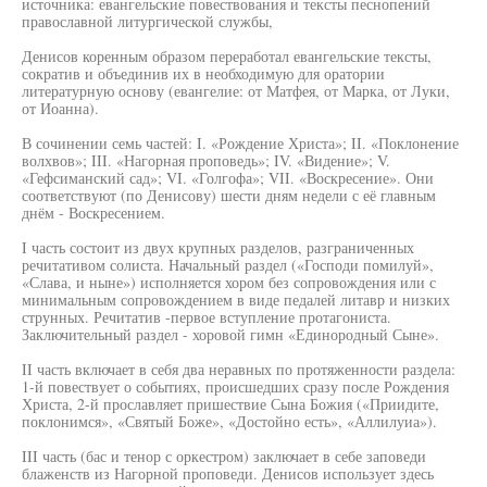
источника: евангельские повествования и тексты песнопений
православной литургической службы,
Денисов коренным образом переработал евангельские тексты,
сократив и объединив их в необходимую для оратории
литературную основу (евангелие: от Матфея, от Марка, от Луки,
от Иоанна).
В сочинении семь частей: I. «Рождение Христа»; II. «Поклонение
волхвов»; III. «Нагорная проповедь»; IV. «Видение»; V.
«Гефсиманский сад»; VI. «Голгофа»; VII. «Воскресение». Они
соответствуют (по Денисову) шести дням недели с её главным
днём - Воскресением.
I часть состоит из двух крупных разделов, разграниченных
речитативом солиста. Начальный раздел («Господи помилуй»,
«Слава, и ныне») исполняется хором без сопровождения или с
минимальным сопровождением в виде педалей литавр и низких
струнных. Речитатив -первое вступление протагониста.
Заключительный раздел - хоровой гимн «Единородный Сыне».
II часть включает в себя два неравных по протяженности раздела:
1-й повествует о событиях, происшедших сразу после Рождения
Христа, 2-й прославляет пришествие Сына Божия («Приидите,
поклонимся», «Святый Боже», «Достойно есть», «Аллилуиа»).
III часть (бас и тенор с оркестром) заключает в себе заповеди
блаженств из Нагорной проповеди. Денисов использует здесь