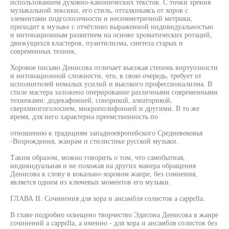
использованием духовно-канонических текстов. С точки зрения
музыкальной лексики, его стиль, отталкиваясь от хоров с
элементами подголосочности и несимметричной метрики,
приходит к музыке с отчётливо выраженной индивидуальностью
и интонационным развитием на основе хроматических ротаций,
движущихся кластеров, пуантилизма, синтеза старых и
современных техник.
Хоровое письмо Денисова отличает высокая степень виртуозности
и интонационной сложности, что, в свою очередь, требует от
исполнителей немалых усилий и высокого профессионализма. В
стиле мастера заложено оперирование различными современными
техниками: додекафонией, сонорикой, алеаторикой,
сверхмногоголосием, микрополифонией и другими. В то же
время, для него характерна преемственность по
отношению к традициям западноевропейского Средневековья
-Возрождения, жанрам и стилистике русской музыки.
Таким образом, можно говорить о том, что самобытная,
индивидуальная и не похожая на других манера обращения
Денисова к слову в вокально-хоровом жанре, без сомнения,
является одним из ключевых моментов его музыки.
ГЛАВА II. Сочинения для хора и ансамбля солистов а cappella.
В главе подробно освещено творчество Эдисона Денисова в жанре
сочинений а cappella, а именно - для хора и ансамбля солистов без