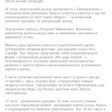
тексты восьми заповедей.
IV часть, евангельский рассказ протагониста о Преображении с
эпизодическими репликами Христа (солисты и оркестр) и хор без
сопровождения на текст гимна «Верую», - своеобразный
катехизис оратории, её центральный эпизод.
Тексты были взяты из Литургии Чайковского. Возможно,
композитор воспользовался ими за неимением собственного
церковного устава.
Именно здесь Денисов использует унисон басовой партии,
дублируемой четырьмя фаготами, для передачи голоса Бога
Саваофа. Хор «Верую» представляет собой концентрическую
форму с центральным разделом «Нас ради человек...»,
отличающимся от остальных наибольшей интенсивностью
развития и присутствием в нём восьмиголосного целотонового
хорового канона .
V часть составляет внутренний мини-цикл («Страсти» внутри
«Страстей»), Здесь, подобно Баху, сосредоточены главные
моменты пассиона: Тайная вечеря, молитва в Гефсиманском саду,
предательство Иуды, суд Пилата, крестные муки Христа,
землетрясение.
VI часть - кульминация оратории. В точке золотого сечения
наступает переломный момент, венчающий земную жизнь Христа
и открывающий его небесное существование. Хор «И вот завеса в