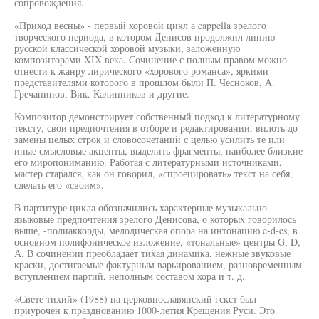
сопровождения.
«Приход весны» - первый хоровой цикл а cappella зрелого
творческого периода, в котором Денисов продолжил линию
русской классической хоровой музыки, заложенную
композиторами XIX века. Сочинение с полным правом можно
отнести к жанру лирического «хорового романса», яркими
представителями которого в прошлом были П. Чесноков, А.
Гречанинов, Вик. Калинников и другие.
Композитор демонстрирует собственный подход к литературному
тексту, свои предпочтения в отборе и редактировании, вплоть до
замены целых строк и словосочетаний с целью усилить те или
иные смысловые акценты, выделить фрагменты, наиболее близкие
его миропониманию. Работая с литературными источниками,
мастер старался, как он говорил, «спроецировать» текст на себя,
сделать его «своим».
В партитуре цикла обозначились характерные музыкально-
языковые предпочтения зрелого Денисова, о которых говорилось
выше, -полиаккорды, мелодическая опора на интонацию e-d-es, в
основном полифоническое изложение, «тональные» центры G, D,
А. В сочинении преобладает тихая динамика, нежные звуковые
краски, достигаемые фактурным варьированием, разновременным
вступлением партий, неполным составом хора и т. д.
«Свете тихий» (1988) на церковнославянский гскст был
приурочен к празднованию 1000-летия Крещения Руси. Это