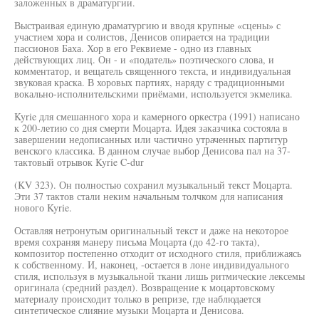
заложенных в драматургии.
Выстраивая единую драматургию и вводя крупные «сцены» с
участием хора и солистов, Денисов опирается на традиции
пассионов Баха. Хор в его Реквиеме - одно из главных
действующих лиц. Он - и «податель» поэтического слова, и
комментатор, и вещатель священного текста, и индивидуальная
звуковая краска. В хоровых партиях, наряду с традиционными
вокально-исполнительскими приёмами, используется экмелика.
Kyrie для смешанного хора и камерного оркестра (1991) написано
к 200-летию со дня смерти Моцарта. Идея заказчика состояла в
завершении недописанных или частично утраченных партитур
венского классика. В данном случае выбор Денисова пал на 37-
тактовый отрывок Kyrie C-dur
(KV 323). Он полностью сохранил музыкальный текст Моцарта.
Эти 37 тактов стали неким начальным толчком для написания
нового Kyrie.
Оставляя нетронутым оригинальный текст и даже на некоторое
время сохраняя манеру письма Моцарта (до 42-го такта),
композитор постепенно отходит от исходного стиля, приближаясь
к собственному. И, наконец, -остается в лоне индивидуального
стиля, используя в музыкальной ткани лишь ритмические лексемы
оригинала (средний раздел). Возвращение к моцартовскому
материалу происходит только в репризе, где наблюдается
синтетическое слияние музыки Моцарта и Денисова.