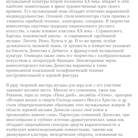
музыкальной культуры второй половины XX века, вбирает в себя
наиболее значительные и яркие художественные идеи своего
времени. Его музыкальный язык обладает отчетливо выраженной
индивидуальностью. Основой стиля композитора стали приемы и
элементы серийной техники, алеаторики, сонорики. В творчестве
композитора ощутимы традиции национального русского
искусства, а также влияние классики XX века - Стравинского,
Бартока, нововенской школы - и современной зарубежной
музыки: Лигети, Ноно, Булеза и др. В то же время, особая
деликатность звуковой ткани, сё хрупкость и изящество указывает
на близость Денисова к Дебюсси, к французской музыкальной
культуре. Очевидна также связь его творчества с изобразительным
искусством и литературой Франции. Неповторимые черты
композиторского письма Денисова выражены в тонко
прописанной изысканной полифонической технике
инструментальной и хоровой фактуры.
В ряду творений мастера музыка для хора или с его участием
занимает весомое место. Многие его сочинения, такие как
Реквием, хоры из оперы «Пена дней», ансамбль «Осень», оратория
«История жизни и смерти Господа нашего Иисуса Христа» и др.
стали общепризнанными образцами этих музыкальных жанров. В
области хоровой музыки Денисов сказал своё новое и
чрезвычайно важное слово. Партитуры сочинений Денисова, при
многообразии и глубине эстетико-драматургических замыслов,
обладают широчайшим спектром средств выразительности и
изобилуют композиционными новшествами, такими как
движущиеся кластеры, мелодические обороты, основанные на