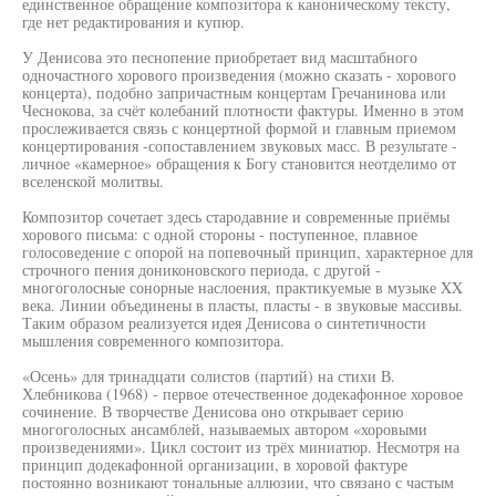
единственное обращение композитора к каноническому тексту,
где нет редактирования и купюр.
У Денисова это песнопение приобретает вид масштабного
одночастного хорового произведения (можно сказать - хорового
концерта), подобно запричастным концертам Гречанинова или
Чеснокова, за счёт колебаний плотности фактуры. Именно в этом
прослеживается связь с концертной формой и главным приемом
концертирования -сопоставлением звуковых масс. В результате -
личное «камерное» обращения к Богу становится неотделимо от
вселенской молитвы.
Композитор сочетает здесь стародавние и современные приёмы
хорового письма: с одной стороны - поступенное, плавное
голосоведение с опорой на попевочный принцип, характерное для
строчного пения дониконовского периода, с другой -
многоголосные сонорные наслоения, практикуемые в музыке XX
века. Линии объединены в пласты, пласты - в звуковые массивы.
Таким образом реализуется идея Денисова о синтетичности
мышления современного композитора.
«Осень» для тринадцати солистов (партий) на стихи В.
Хлебникова (1968) - первое отечественное додекафонное хоровое
сочинение. В творчестве Денисова оно открывает серию
многоголосных ансамблей, называемых автором «хоровыми
произведениями». Цикл состоит из трёх миниатюр. Несмотря на
принцип додекафонной организации, в хоровой фактуре
постоянно возникают тональные аллюзии, что связано с частым