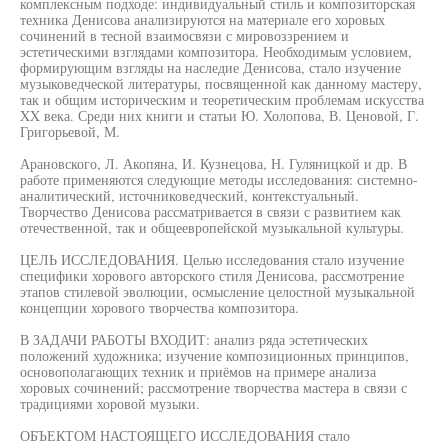
комплексным подходе: индивидуальный стиль и композиторская
техника Денисова анализируются на материале его хоровых
сочинений в тесной взаимосвязи с мировоззрением и
эстетическими взглядами композитора. Необходимым условием,
формирующим взгляды на наследие Денисова, стало изучение
музыковедческой литературы, посвященной как данному мастеру,
так и общим историческим и теоретическим проблемам искусства
XX века. Среди них книги и статьи Ю. Холопова, В. Ценовой, Г.
Григорьевой, М.
Арановского, Л. Акопяна, И. Кузнецова, Н. Гуляницкой и др. В
работе применяются следующие методы исследования: системно-
аналитический, источниковедческий, контекстуальный.
Творчество Денисова рассматривается в связи с развитием как
отечественной, так и общеевропейской музыкальной культуры.
ЦЕЛЬ ИССЛЕДОВАНИЯ. Целью исследования стало изучение
специфики хорового авторского стиля Денисова, рассмотрение
этапов стилевой эволюции, осмысление целостной музыкальной
концепции хорового творчества композитора.
В ЗАДАЧИ РАБОТЫ ВХОДИТ: анализ ряда эстетических
положений художника; изучение композиционных принципов,
основополагающих техник и приёмов на примере анализа
хоровых сочинений; рассмотрение творчества мастера в связи с
традициями хоровой музыки.
ОБЪЕКТОМ НАСТОЯЩЕГО ИССЛЕДОВАНИЯ стало