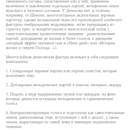
смешанного состава, сопоставление solo и tutti, временное
включение и выключение отдельных партий, антифонное пение
мужского и женского составов. У Денисова нет, в отличие,
например, от Шнитке, многосоставных акаппельных хоровых
партитур, однако музыкальная ткань его произведений изобилует
фактурно-тембральными модуляциями, легко превращаясь из
строгого трёх- и четырёхголосия в многоголосный поток с
самостоятельными хроматичеекми линиями - разветвлениями
партий, доходящими до восьми и более голосов и дающими
сонорный эффект звучания (как в «Пене дней» или «Истории
жизни и смерти Господа...»).
Многослойная денисовская фактура включает в себя следующие
компоненты:
1. Солирующие хоровые партии или партии солистов, которые
исполняют тему.
2. Дублировки мелодических партий в унисон, интервал, аккорд.
3. Педали, в виде выдержанных звуков или аккордов, на фоне
которых движутся остальные мелодические и гармонические
голоса.
4. Контрапунктирующие голоса и подголоски как самостоятельные
линии, равнозначные теме, вступающие с ней в диалог, а также
линии, вырастающие из самой темы и имеющие подчинённое
значение.