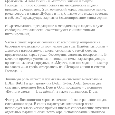
(фрагменты «Свете тихий» и «Истории жизни и смерти
Господа...»); либо сориентирована на мелодические модели
предшествующих эпох (григорианский хорал, знаменное пение,
романсовость в стиле Шуберта и т. д.). Также она может сочетать
в себе все" предыдущие варианты (экспонирование «типа серии»,
её «размывание», превращение в мелодическую модель в духе
свободной атональности, сочетающуюся с иными типами
интонирования).
Часто в своих хоровых сочинениях композитор опирается на
барочные музыкально-риторические фигуры. Приёмы риторики у
Денисова иллюстрируют слова, связанные с темой смерти,
предательства, кары, греха, бессмертия, святости, воскресения. В
качестве примера упомянем интонации темы, характеризующие
вращение «колеса фортуны», в «Медее», или нисходящий кластер
на словах «...и гробы отверзлись» из «Истории жизни и смерти
Господа...».
Значимую роль играют и музыкальные символы: монограммы
EDEs, BACH и др., трезвучия D-dur, G-dur, A-dur (первые два
связаны с понятием Бога, Deus и Gott, последнее - с понятием
«Вечного света» — Lux aetema), а также тональность D-dur.
Фактура. Большинство хоровых сочинений мастера написано для
смешанного хора. В своих партитурах композитор часто
использует классические приёмы письма: сопоставление звучания
отдельных партий и divisi всего хора, использование неполного