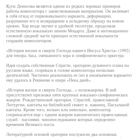
Kyrie Денисова является одним из редких хоровых примеров
работы композитора с заимствованным материалом. Он включает
в себя отход от первоначального варианта, деформацию,
разрушение его и возвращение к исходному образцу на новом
уровне. Хор везде звучит в удобной тесситуре, продолжая
естественную вокальную линию Моцарта. Даже в интонационно
сложной средней части принцип естественной вокальности
сохранён композитором.
«История жизни и смерти Господа нашего Иисуса Христа» (1992)
для тенора, баса, смешанного хора и симфонического оркестра.
Идея создать собственные Страсти, ораторию духовного плана на
русском языке, созревала в голове композитора несколько
десятилетий. Частично реализовать ее (но в иноязычном варианте)
ему удалось в Реквиеме и опере «Пена дней».
«История жизни и смерти Господа...» полижанрова. В ней
присутствуют признаки пяти крупных вокально-симфонических
жанров: Рождественской оратории, Страстей, православной
Литургии, кантаты на библейский сюжет и, наконец, Пасхальной
кантаты. Кроме того, вольно или невольно, композитор
соприкасается еще с одним жанром канонических православных
служб - пассиями, чинопоследование которых определено
временем Великого поста.
Литературной основой оратории послужили два основных