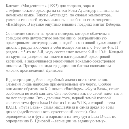
Кантата «Morgentraum» (1993) для сопрано, хора и
симфонического оркестра на стихи Розы Ауслендер написана на
немецком языке. Тексты Ауслендер, по словам композитора,
увлекли его своей музыкальностью, особенно стихотворение
«Bachfuge». В музыке ощутимо влияние поздних кантат Веберна.
Сочинение состоит из десяти номеров, которые облечены в
грандиозную двухчастную композицию, разграниченную
оркестровыми интерлюдиями, с кодой - смысловой кульминацией
цикла. I раздел включает в себя номера кантаты с 1-го по 4-й, II
раздел - с 5-го по 8-й, коду составляют номера 9-й и 10-й. Каждый
из крупных разделов начинается пасторальной оркестровой
картиной, а заканчивается энергичным вокально-оркестровым
номером. Прозрачная кода традиционно близка окончаниям
многих произведений Денисова.
В диссертации даётся подробный анализ всего сочинения.
Отметим лишь наиболее примечательные его черты. Особое
внимание обратим на 8-й номер «Bachfuge». «Фуга Баха», стоит
особняком во всей кантате. Она необычна как по своей идее, так и
по воплощению. Это - двойная фуга, первой темой которой
является тема фуги Баха D-dur из I тома WTK, а второй - тема
BACH. «Фуга Баха» - самая масштабная и самая яркая во всем
цикле (задействован весь оркестровый состав). Она -
одновременно и фуга, и вариации на тему фуги Баха D-dur, по
определению В. Ценовой -«вариации на заданную тему».