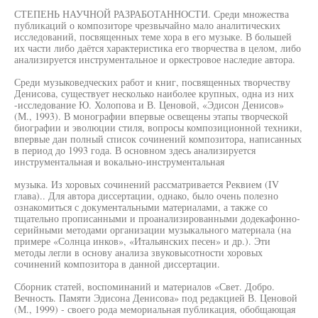
СТЕПЕНЬ НАУЧНОЙ РАЗРАБОТАННОСТИ. Среди множества
публикаций о композиторе чрезвычайно мало аналитических
исследований, посвященных теме хора в его музыке. В большей
их части либо даётся характеристика его творчества в целом, либо
анализируется инструментальное и оркестровое наследие автора.
Среди музыковедческих работ и книг, посвященных творчеству
Денисова, существует несколько наиболее крупных, одна из них
-исследование Ю. Холопова и В. Ценовой, «Эдисон Денисов»
(М., 1993). В монографии впервые освещены этапы творческой
биографии и эволюции стиля, вопросы композиционной техники,
впервые дан полный список сочинений композитора, написанных
в период до 1993 года. В основном здесь анализируется
инструментальная и вокально-инструментальная
музыка. Из хоровых сочинений рассматривается Реквием (IV
глава).. Для автора диссертации, однако, было очень полезно
ознакомиться с документальными материалами, а также со
тщательно прописанными и проанализированными додекафонно-
серийными методами организации музыкального материала (на
примере «Солнца инков», «Итальянских песен» и др.). Эти
методы легли в основу анализа звуковысотности хоровых
сочинений композитора в данной диссертации.
Сборник статей, воспоминаний и материалов «Свет. Добро.
Вечность. Памяти Эдисона Денисова» под редакцией В. Ценовой
(М., 1999) - своего рода мемориальная публикация, обобщающая