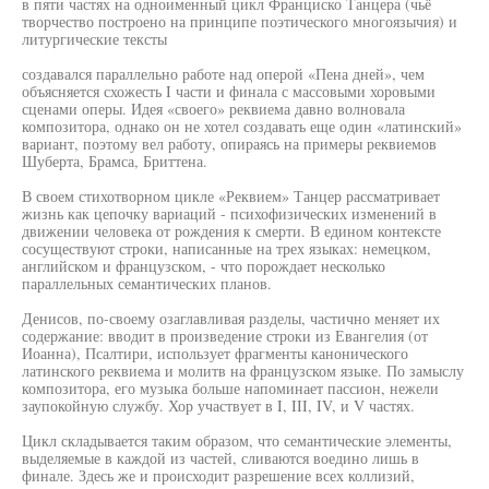
в пяти частях на одноименный цикл Франциско Танцера (чьё
творчество построено на принципе поэтического многоязычия) и
литургические тексты
создавался параллельно работе над оперой «Пена дней», чем
объясняется схожесть I части и финала с массовыми хоровыми
сценами оперы. Идея «своего» реквиема давно волновала
композитора, однако он не хотел создавать еще один «латинский»
вариант, поэтому вел работу, опираясь на примеры реквиемов
Шуберта, Брамса, Бриттена.
В своем стихотворном цикле «Реквием» Танцер рассматривает
жизнь как цепочку вариаций - психофизических изменений в
движении человека от рождения к смерти. В едином контексте
сосуществуют строки, написанные на трех языках: немецком,
английском и французском, - что порождает несколько
параллельных семантических планов.
Денисов, по-своему озаглавливая разделы, частично меняет их
содержание: вводит в произведение строки из Евангелия (от
Иоанна), Псалтири, использует фрагменты канонического
латинского реквиема и молитв на французском языке. По замыслу
композитора, его музыка больше напоминает пассион, нежели
заупокойную службу. Хор участвует в I, III, IV, и V частях.
Цикл складывается таким образом, что семантические элементы,
выделяемые в каждой из частей, сливаются воедино лишь в
финале. Здесь же и происходит разрешение всех коллизий,