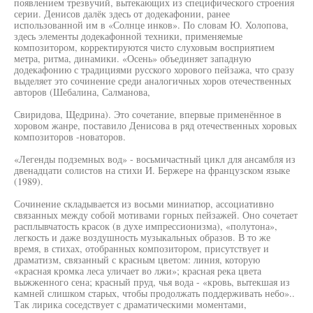
появлением трезвучий, вытекающих из специфического строения
серии. Денисов далёк здесь от додекафонии, ранее
использованной им в «Солнце инков». По словам Ю. Холопова,
здесь элементы додекафонной техники, применяемые
композитором, корректируются чисто слуховым восприятием
метра, ритма, динамики. «Осень» объединяет западную
додекафонию с традициями русского хорового пейзажа, что сразу
выделяет это сочинение среди аналогичных хоров отечественных
авторов (Шебалина, Салманова,
Свиридова, Щедрина). Это сочетание, впервые применённое в
хоровом жанре, поставило Денисова в ряд отечественных хоровых
композиторов -новаторов.
«Легенды подземных вод» - восьмичастный цикл для ансамбля из
двенадцати солистов на стихи И. Бержере на французском языке
(1989).
Сочинение складывается из восьми миниатюр, ассоциативно
связанных между собой мотивами горных пейзажей. Оно сочетает
расплывчатость красок (в духе импрессионизма), «полутона»,
легкость и даже воздушность музыкальных образов. В то же
время, в стихах, отобранных композитором, присутствует и
драматизм, связанный с красным цветом: линия, которую
«красная кромка леса уличает во лжи»; красная река цвета
выжженного сена; красный пруд, чья вода - «кровь, вытекшая из
камней слишком старых, чтобы продолжать поддерживать небо»..
Так лирика соседствует с драматическими моментами,