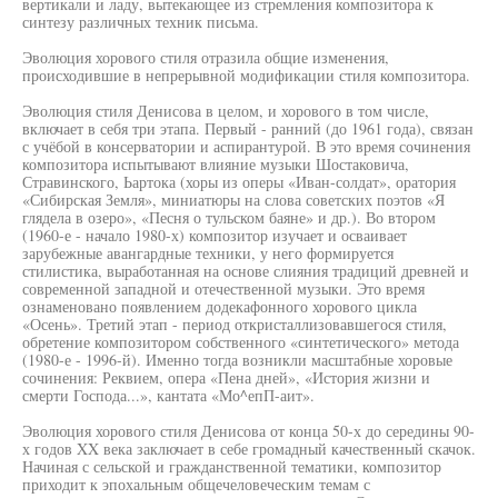
вертикали и ладу, вытекающее из стремления композитора к
синтезу различных техник письма.
Эволюция хорового стиля отразила общие изменения,
происходившие в непрерывной модификации стиля композитора.
Эволюция стиля Денисова в целом, и хорового в том числе,
включает в себя три этапа. Первый - ранний (до 1961 года), связан
с учёбой в консерватории и аспирантурой. В это время сочинения
композитора испытывают влияние музыки Шостаковича,
Стравинского, Ьартока (хоры из оперы «Иван-солдат», оратория
«Сибирская Земля», миниатюры на слова советских поэтов «Я
глядела в озеро», «Песня о тульском баяне» и др.). Во втором
(1960-е - начало 1980-х) композитор изучает и осваивает
зарубежные авангардные техники, у него формируется
стилистика, выработанная на основе слияния традиций древней и
современной западной и отечественной музыки. Это время
ознаменовано появлением додекафонного хорового цикла
«Осень». Третий этап - период откристаллизовавшегося стиля,
обретение композитором собственного «синтетического» метода
(1980-е - 1996-й). Именно тогда возникли масштабные хоровые
сочинения: Реквием, опера «Пена дней», «История жизни и
смерти Господа...», кантата «Мо^епП-аит».
Эволюция хорового стиля Денисова от конца 50-х до середины 90-
х годов XX века заключает в себе громадный качественный скачок.
Начиная с сельской и гражданственной тематики, композитор
приходит к эпохальным общечеловеческим темам с