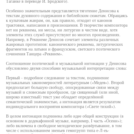
Таганке в переводе И. Бродского).
Особенно значительным представляется тяготение Денисова к
текстам духовного содержания и библейским сюжетам. Обращаясь
к культовым жанрам, он, как правило, отходит от канонов
трактовки, написания и произношения. В творчестве композитора
нет ни реквиема, ни мессы, ни литургии в чистом виде, хотя
элементы этих служб присутствуют во многих произведениях.
Например, в Реквиеме Денисов сочетает элементы различных
жанровых прототипов: канонического реквиема, литургических
фрагментов на латыни и французском, светского поэтического
сочинения Танцера «Реквием».
Соотношение поэтической и музыкальной интонации у Денисова
обусловлено двумя способами музыкальной интерпретации слова:
Первый - подробное следование за текстом, подчинение
музыкальных закономерностей литературным («Медея»). Второй
предполагает большую свободу, опосредованные связи между
музыкой и словесным прообразом, где священный (или иной,
широко известный) текст уже обладает определённой
семантической значимостью, а интонация является результатом
индивидуального восприятия композитора («Свете тихий»).
В целом интонация подчинена либо идее общей конструкции (в
основном в додекафонной музыке, например, I часть «Осени»);
либо включена в свободное мелодическое развёртывание, в том
числе с использованием звеньев гемигрупп типа е-Л-еь-