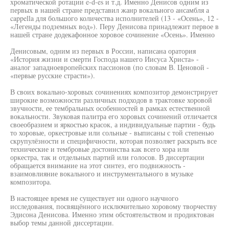
хроматической ротации e-d-es и т.д. Именно Денисов одним из
первых в нашей стране представил жанр вокального ансамбля а
cappella для большого количества исполнителей (13 - «Осень», 12 -
«Легенды подземных вод»). Перу Денисова принадлежит первое в
нашей стране додекафонное хоровое сочинение «Осень». Именно
Денисовым, одним из первых в России, написана оратория
«История жизни и смерти Господа нашего Иисуса Христа» -
аналог западноевропейских пассионов (по словам В. Ценовой -
«первые русские страсти»).
В своих вокально-хоровых сочинениях композитор демонстрирует
широкие возможности различных подходов в трактовке хоровой
звучности, ее тембральных особенностей в рамках естественной
вокальности. Звуковая палитра его хоровых сочинений отличается
своеобразием и яркостью красок, а индивидуальные партии - будь
то хоровые, оркестровые или сольные - выписаны с той степенью
скрупулёзности и специфичности, которая позволяет раскрыть все
технические и тембровые достоинства как всего хора или
оркестра, так и отдельных партий или голосов. В диссертации
обращается внимание на этот синтез, его подвижность -
взаимовлияние вокального и инструментального в музыке
композитора.
В настоящее время не существует ни одного научного
исследования, посвящённого исключительно хоровому творчеству
Эдисона Денисова. Именно этим обстоятельством и продиктован
выбор темы данной диссертации.