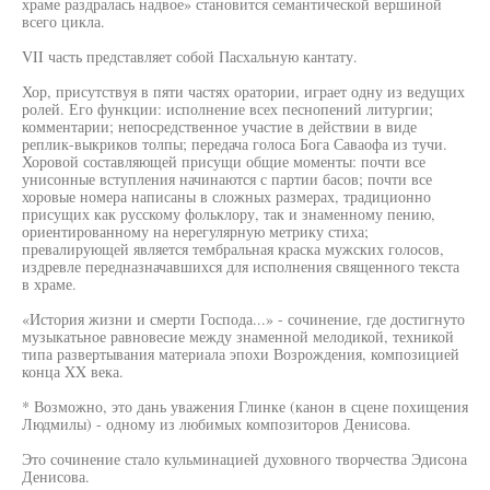
храме раздралась надвое» становится семантической вершиной
всего цикла.
VII часть представляет собой Пасхальную кантату.
Хор, присутствуя в пяти частях оратории, играет одну из ведущих
ролей. Его функции: исполнение всех песнопений литургии;
комментарии; непосредственное участие в действии в виде
реплик-выкриков толпы; передача голоса Бога Саваофа из тучи.
Хоровой составляющей присущи общие моменты: почти все
унисонные вступления начинаются с партии басов; почти все
хоровые номера написаны в сложных размерах, традиционно
присущих как русскому фольклору, так и знаменному пению,
ориентированному на нерегулярную метрику стиха;
превалирующей является тембральная краска мужских голосов,
издревле передназначавшихся для исполнения священного текста
в храме.
«История жизни и смерти Господа...» - сочинение, где достигнуто
музыкатьное равновесие между знаменной мелодикой, техникой
типа развертывания материала эпохи Возрождения, композицией
конца XX века.
* Возможно, это дань уважения Глинке (канон в сцене похищения
Людмилы) - одному из любимых композиторов Денисова.
Это сочинение стало кульминацией духовного творчества Эдисона
Денисова.