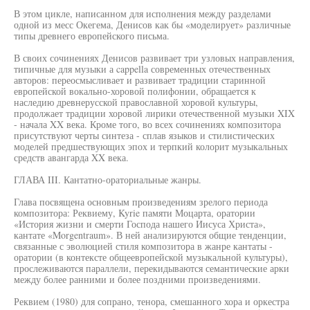
В этом цикле, написанном для исполнения между разделами
одной из месс Окегема, Денисов как бы «моделирует» различные
типы древнего европейского письма.
В своих сочинениях Денисов развивает три узловых направления,
типичные для музыки а cappella современных отечественных
авторов: переосмысливает и развивает традиции старинной
европейской вокально-хоровой полифонии, обращается к
наследию древнерусской православной хоровой культуры,
продолжает традиции хоровой лирики отечественной музыки XIX
- начала XX века. Кроме того, во всех сочинениях композитора
присутствуют черты синтеза - сплав языков и стилистических
моделей предшествующих эпох и терпкий колорит музыкальных
средств авангарда XX века.
ГЛАВА III. Кантатно-ораториальные жанры.
Глава посвящена основным произведениям зрелого периода
композитора: Реквиему, Kyrie памяти Моцарта, оратории
«История жизни и смерти Господа нашего Иисуса Христа»,
кантате «Morgentraum». В ней анализируются общие тенденции,
связанные с эволюцией стиля композитора в жанре кантаты -
оратории (в контексте общеевропейской музыкальной культуры),
прослеживаются параллели, перекидываются семантические арки
между более ранними и более поздними произведениями.
Реквием (1980) для сопрано, тенора, смешанного хора и оркестра