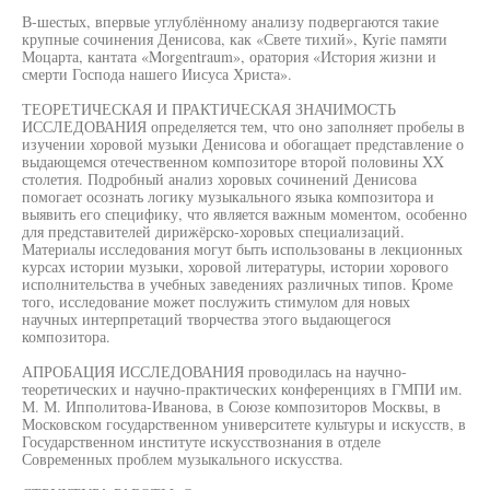
В-шестых, впервые углублённому анализу подвергаются такие
крупные сочинения Денисова, как «Свете тихий», Kyrie памяти
Моцарта, кантата «Morgentraum», оратория «История жизни и
смерти Господа нашего Иисуса Христа».
ТЕОРЕТИЧЕСКАЯ И ПРАКТИЧЕСКАЯ ЗНАЧИМОСТЬ
ИССЛЕДОВАНИЯ определяется тем, что оно заполняет пробелы в
изучении хоровой музыки Денисова и обогащает представление о
выдающемся отечественном композиторе второй половины XX
столетия. Подробный анализ хоровых сочинений Денисова
помогает осознать логику музыкального языка композитора и
выявить его специфику, что является важным моментом, особенно
для представителей дирижёрско-хоровых специализаций.
Материалы исследования могут быть использованы в лекционных
курсах истории музыки, хоровой литературы, истории хорового
исполнительства в учебных заведениях различных типов. Кроме
того, исследование может послужить стимулом для новых
научных интерпретаций творчества этого выдающегося
композитора.
АПРОБАЦИЯ ИССЛЕДОВАНИЯ проводилась на научно-
теоретических и научно-практических конференциях в ГМПИ им.
М. М. Ипполитова-Иванова, в Союзе композиторов Москвы, в
Московском государственном университете культуры и искусств, в
Государственном институте искусствознания в отделе
Современных проблем музыкального искусства.