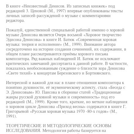
В книге «Неизвестный Денисов. Из записных книжек» под
редакцией 3. Ценовой (М., 1997) впервые опубликованы тексты
личных записей-рассуждений о музыке с комментариями
редактора.
Пожалуй, единственной специальной работой именно о хоровой
музыке Денисова является Очерк восьмой «Хоровое творчество
Эдисона Денисова» в книге И. Батюк «Современная хоровая
музыка: теория и исполнение» (М., 1999). Внимание автора
сосредоточено на истории создания сочинений, их содержании, в
общем плане рассматриваются приёмы хорового письма
композитора. Ряд важных наблюдений И. Батюк не исключают
критических замечаний диссертанта к данной работе. В частности,
показалось необоснованным суждение о близости хора Денисова
«Свете тихий» к концертам Березовского и Бортнянского.
Интересной и важной для нас в плане отношения композитора к
понятию духовности, её экуменическому аспекту, стала «Беседа с
Э. Денисовым» Ю. Паисова в сборнике статей «Традиционные
жанры русской духовной музыки и современность» под его
редакцией (М., 1999). Кроме того, краткие, но меткие наблюдения
о хоровом цикле Денисова «Приход весны» содержатся в книге Г.
Григорьевой «Русская хоровая музыка 1970 -80-х годов» (М.,
1991).
ТЕОРЕТИЧЕСКИЕ И МЕТОДОЛОГИЧЕСКИЕ ОСНОВЫ
ИССЛЕДОВАНИЯ. Методология работы базируется на