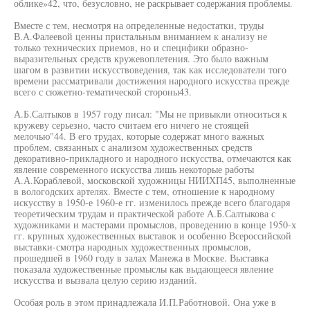
облике»42, что, безусловно, не раскрывает содержания проблемы.
Вместе с тем, несмотря на определенные недостатки, труды
В.А.Фалеевой ценны пристальным вниманием к анализу не
только технических приемов, но и специфики образно-
выразительных средств кружевоплетения. Это было важным
шагом в развитии искусствоведения, так как исследователи того
времени рассматривали достижения народного искусства прежде
всего с сюжетно-тематической стороны43.
А.Б.Салтыков в 1957 году писал: "Мы не привыкли относиться к
кружеву серьезно, часто считаем его ничего не стоящей
мелочью"44. В его трудах, которые содержат много важных
проблем, связанных с анализом художественных средств
декоративно-прикладного и народного искусства, отмечаются как
явление современного искусства лишь некоторые работы
А.А.Кораблевой, московской художницы НИИХП45, выполненные
в вологодских артелях. Вместе с тем, отношение к народному
искусству в 1950-е 1960-е гг. изменилось прежде всего благодаря
теоретическим трудам и практической работе А.Б.Салтыкова с
художниками и мастерами промыслов, проведению в конце 1950-х
гг. крупных художественных выставок и особенно Всероссийской
выставки-смотра народных художественных промыслов,
прошедшей в 1960 году в залах Манежа в Москве. Выставка
показала художественные промыслы как выдающееся явление
искусства и вызвала целую серию изданий.
Особая роль в этом принадлежала И.П.Работновой. Она уже в