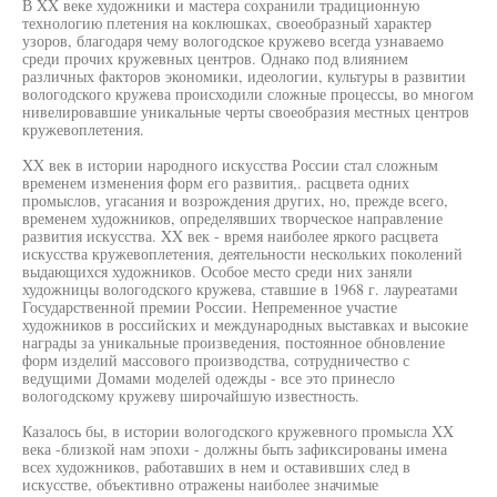
В XX веке художники и мастера сохранили традиционную
технологию плетения на коклюшках, своеобразный характер
узоров, благодаря чему вологодское кружево всегда узнаваемо
среди прочих кружевных центров. Однако под влиянием
различных факторов экономики, идеологии, культуры в развитии
вологодского кружева происходили сложные процессы, во многом
нивелировавшие уникальные черты своеобразия местных центров
кружевоплетения.
XX век в истории народного искусства России стал сложным
временем изменения форм его развития,. расцвета одних
промыслов, угасания и возрождения других, но, прежде всего,
временем художников, определявших творческое направление
развития искусства. XX век - время наиболее яркого расцвета
искусства кружевоплетения, деятельности нескольких поколений
выдающихся художников. Особое место среди них заняли
художницы вологодского кружева, ставшие в 1968 г. лауреатами
Государственной премии России. Непременное участие
художников в российских и международных выставках и высокие
награды за уникальные произведения, постоянное обновление
форм изделий массового производства, сотрудничество с
ведущими Домами моделей одежды - все это принесло
вологодскому кружеву широчайшую известность.
Казалось бы, в истории вологодского кружевного промысла XX
века -близкой нам эпохи - должны быть зафиксированы имена
всех художников, работавших в нем и оставивших след в
искусстве, объективно отражены наиболее значимые