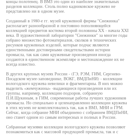
концы полотенец. В ВМЗ это один из наиболее значительных
разделов коллекции. Столь полно кадниковское кружево не
представлено ни в одном музее.
Созданный в 1980-е гг. музей кружевной фирмы "Снежинка"
располагает разнообразной и постоянно пополняющейся
коллекцией предметов костюма второй половины XX - начала XXI
века. В художественной лаборатории "Снежинки" за многие годы
собрано множество фотоматериалов, сколков и технических
рисунков кружевных изделий, которые подчас являются
единственными достоверными свидетельствами истории
промысла, так как сами кружевные произведения иногда
создаются в единственном экземпляре и местонахождение их не
всегда известно.
В других крупных музеях России - (ГЭ, РЭМ, ГИМ, Сергиево-
Посадском музее-заповеднике, ВОКГ, ВМДПиНИ) - коллекции
вологодского кружева невелики и фрагментарны. В них можно
выделить «жемчужины» -выдающиеся произведения или их
группы, например, коллекцию подзоров, собранную
П.И.Щукиным, в ГИМ, современные работы лучших художников
промысла. Но специально и целенаправленно коллекции кружева
в этих музеях не комплектовались так, как в ВМЗ, МНИ и ГРМ.
Сейчас, когда собрание МНИ объединено с собранием ВМДПиНИ,
оно станет одним из самым интересных и полных в России.
Собранные музеями коллекции вологодского кружева позволяют
познакомиться как с массовой продукцией промысла, так и с