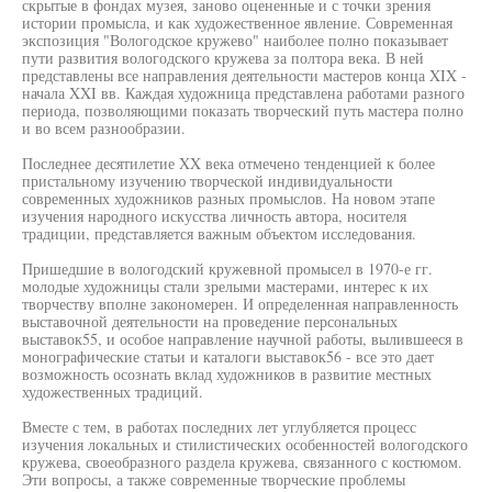
скрытые в фондах музея, заново оцененные и с точки зрения
истории промысла, и как художественное явление. Современная
экспозиция "Вологодское кружево" наиболее полно показывает
пути развития вологодского кружева за полтора века. В ней
представлены все направления деятельности мастеров конца XIX -
начала XXI вв. Каждая художница представлена работами разного
периода, позволяющими показать творческий путь мастера полно
и во всем разнообразии.
Последнее десятилетие XX века отмечено тенденцией к более
пристальному изучению творческой индивидуальности
современных художников разных промыслов. На новом этапе
изучения народного искусства личность автора, носителя
традиции, представляется важным объектом исследования.
Пришедшие в вологодский кружевной промысел в 1970-е гг.
молодые художницы стали зрелыми мастерами, интерес к их
творчеству вполне закономерен. И определенная направленность
выставочной деятельности на проведение персональных
выставок55, и особое направление научной работы, вылившееся в
монографические статьи и каталоги выставок56 - все это дает
возможность осознать вклад художников в развитие местных
художественных традиций.
Вместе с тем, в работах последних лет углубляется процесс
изучения локальных и стилистических особенностей вологодского
кружева, своеобразного раздела кружева, связанного с костюмом.
Эти вопросы, а также современные творческие проблемы