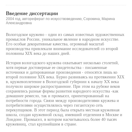
Введение диссертации
2004 год, автореферат по искусствоведению, Сорокина, Марина
Александровна
Вологодское кружево - один из самых известных художественных
промыслов России, уникальное явление в народном искусстве.
Его особые декоративные качества, огромный масштаб
производства привлекали внимание исследователей со второй
половины XIX века до наших дней.
История вологодского кружева охватывает несколько столетий,
хотя первые достоверные ее свидетельства - письменные
источники и датированные произведения - относятся лишь ко
второй половине XIX века. Бурно развиваясь на протяжении XIX
в, кружевоплетение в Вологодской губернии к началу XX века
получило широкое распространение. При этом на рубеже веков
сохранялись разные формы развития народного искусства -как
домашнее ремесло, так и промысел, ориентированный на
потребности города. Связи между производителями кружева и
потребителями осуществлялись через гигантскую сеть
перекупщиков. В этот период была открыта местная кружевная
школа, создан кружевной склад, имевший отделения в Москве и
Лондоне. Промысел, в котором насчитывалось более 40 тысяч
кружевниц, стал крупнейшим в стране.