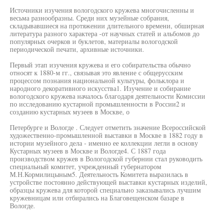
Источники изучения вологодского кружева многочисленны и
весьма разнообразны. Среди них музейные собрания,
складывавшиеся на протяжении длительного времени, обширная
литература разного характера -от научных статей и альбомов до
популярных очерков и буклетов, материалы вологодской
периодической печати, архивные источники.
Первый этап изучения кружева и его собирательства обычно
относят к 1880-м гг., связывая это явление с общерусским
процессом познания национальной культуры, фольклора и
народного декоративного искусства1. Изучение и собирание
вологодского кружева началось благодаря деятельности Комиссии
по исследованию кустарной промышленности в России2 и
созданию кустарных музеев в Москве, о
Петербурге и Вологде . Следует отметить значение Всероссийской
художественно-промышленной выставки в Москве в 1882 году в
истории музейного дела - именно ее коллекции легли в основу
Кустарных музеев в Москве и Вологде4. С 1887 года
производством кружев в Вологодской губернии стал руководить
специальный комитет, учрежденный губернатором
М.Н.Кормилицыным5. Деятельность Комитета выразилась в
устройстве постоянно действующей выставки кустарных изделий,
образцы кружева для которой специально заказывались лучшим
кружевницам или отбирались на Благовещенском базаре в
Вологде.