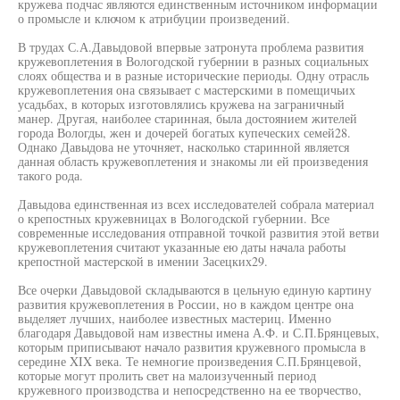
кружева подчас являются единственным источником информации
о промысле и ключом к атрибуции произведений.
В трудах С.А.Давыдовой впервые затронута проблема развития
кружевоплетения в Вологодской губернии в разных социальных
слоях общества и в разные исторические периоды. Одну отрасль
кружевоплетения она связывает с мастерскими в помещичьих
усадьбах, в которых изготовлялись кружева на заграничный
манер. Другая, наиболее старинная, была достоянием жителей
города Вологды, жен и дочерей богатых купеческих семей28.
Однако Давыдова не уточняет, насколько старинной является
данная область кружевоплетения и знакомы ли ей произведения
такого рода.
Давыдова единственная из всех исследователей собрала материал
о крепостных кружевницах в Вологодской губернии. Все
современные исследования отправной точкой развития этой ветви
кружевоплетения считают указанные ею даты начала работы
крепостной мастерской в имении Засецких29.
Все очерки Давыдовой складываются в цельную единую картину
развития кружевоплетения в России, но в каждом центре она
выделяет лучших, наиболее известных мастериц. Именно
благодаря Давыдовой нам известны имена А.Ф. и С.П.Брянцевых,
которым приписывают начало развития кружевного промысла в
середине XIX века. Те немногие произведения С.П.Брянцевой,
которые могут пролить свет на малоизученный период
кружевного производства и непосредственно на ее творчество,