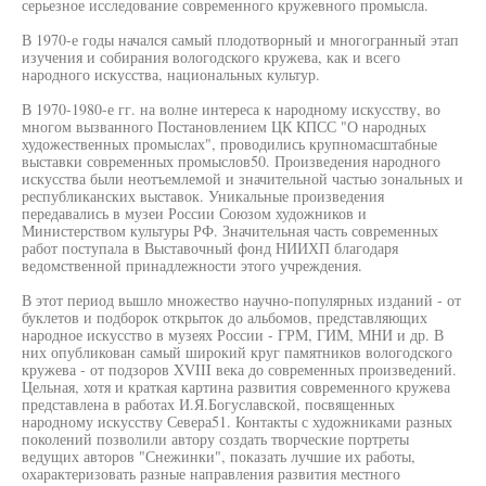
серьезное исследование современного кружевного промысла.
В 1970-е годы начался самый плодотворный и многогранный этап
изучения и собирания вологодского кружева, как и всего
народного искусства, национальных культур.
В 1970-1980-е гг. на волне интереса к народному искусству, во
многом вызванного Постановлением ЦК КПСС "О народных
художественных промыслах", проводились крупномасштабные
выставки современных промыслов50. Произведения народного
искусства были неотъемлемой и значительной частью зональных и
республиканских выставок. Уникальные произведения
передавались в музеи России Союзом художников и
Министерством культуры РФ. Значительная часть современных
работ поступала в Выставочный фонд НИИХП благодаря
ведомственной принадлежности этого учреждения.
В этот период вышло множество научно-популярных изданий - от
буклетов и подборок открыток до альбомов, представляющих
народное искусство в музеях России - ГРМ, ГИМ, МНИ и др. В
них опубликован самый широкий круг памятников вологодского
кружева - от подзоров XVIII века до современных произведений.
Цельная, хотя и краткая картина развития современного кружева
представлена в работах И.Я.Богуславской, посвященных
народному искусству Севера51. Контакты с художниками разных
поколений позволили автору создать творческие портреты
ведущих авторов "Снежинки", показать лучшие их работы,
охарактеризовать разные направления развития местного