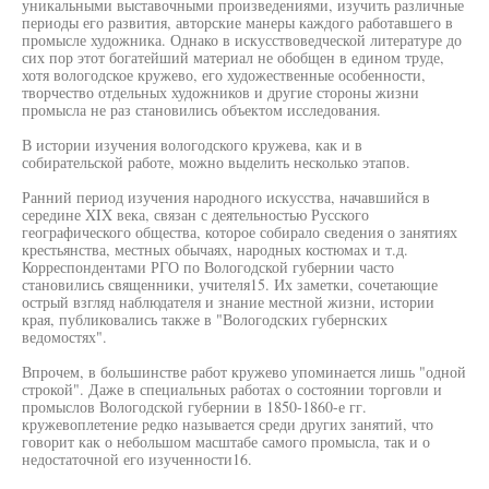
уникальными выставочными произведениями, изучить различные
периоды его развития, авторские манеры каждого работавшего в
промысле художника. Однако в искусствоведческой литературе до
сих пор этот богатейший материал не обобщен в едином труде,
хотя вологодское кружево, его художественные особенности,
творчество отдельных художников и другие стороны жизни
промысла не раз становились объектом исследования.
В истории изучения вологодского кружева, как и в
собирательской работе, можно выделить несколько этапов.
Ранний период изучения народного искусства, начавшийся в
середине XIX века, связан с деятельностью Русского
географического общества, которое собирало сведения о занятиях
крестьянства, местных обычаях, народных костюмах и т.д.
Корреспондентами РГО по Вологодской губернии часто
становились священники, учителя15. Их заметки, сочетающие
острый взгляд наблюдателя и знание местной жизни, истории
края, публиковались также в "Вологодских губернских
ведомостях".
Впрочем, в большинстве работ кружево упоминается лишь "одной
строкой". Даже в специальных работах о состоянии торговли и
промыслов Вологодской губернии в 1850-1860-е гг.
кружевоплетение редко называется среди других занятий, что
говорит как о небольшом масштабе самого промысла, так и о
недостаточной его изученности16.