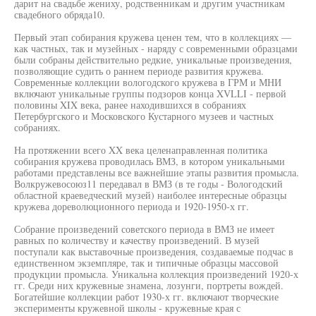
дарит на свадьбе жениху, родственникам и другим участникам
свадебного обряда10.
Первый этап собирания кружева ценен тем, что в коллекциях —
как частных, так и музейных - наряду с современными образцами
были собраны действительно редкие, уникальные произведения,
позволяющие судить о раннем периоде развития кружева.
Современные коллекции вологодского кружева в ГРМ и МНИ
включают уникальные группы подзоров конца XVLLI - первой
половины XIX века, ранее находившихся в собраниях
Петербургского и Московского Кустарного музеев и частных
собраниях.
На протяжении всего XX века целенаправленная политика
собирания кружева проводилась ВМЗ, в котором уникальными
работами представлены все важнейшие этапы развития промысла.
Волкружевосоюз11 передавал в ВМЗ (в те годы - Вологодский
областной краеведческий музей) наиболее интересные образцы
кружева дореволюционного периода и 1920-1950-х гг.
Собрание произведений советского периода в ВМЗ не имеет
равных по количеству и качеству произведений. В музей
поступали как выставочные произведения, создаваемые подчас в
единственном экземпляре, так и типичные образцы массовой
продукции промысла. Уникальна коллекция произведений 1920-х
гг. Среди них кружевные знамена, лозунги, портреты вождей.
Богатейшие коллекции работ 1930-х гг. включают творческие
эксперименты кружевной школы - кружевные края с