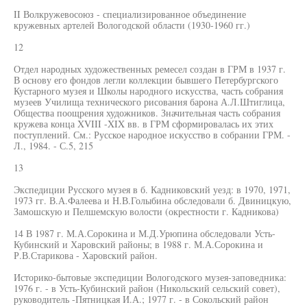
II Волкружевосоюз - специализированное объединение
кружевных артелей Вологодской области (1930-1960 гг.)
12
Отдел народных художественных ремесел создан в ГРМ в 1937 г.
В основу его фондов легли коллекции бывшего Петербургского
Кустарного музея и Школы народного искусства, часть собрания
музеев Училища технического рисования барона А.Л.Штиглица,
Общества поощрения художников. Значительная часть собрания
кружева конца XVIII -XIX вв. в ГРМ сформировалась их этих
поступлений. См.: Русское народное искусство в собрании ГРМ. -
Л., 1984. - С.5, 215
13
Экспедиции Русского музея в б. Кадниковский уезд: в 1970, 1971,
1973 гг. В.А.Фалеева и Н.В.Голыбина обследовали б. Двиницкую,
Замошскую и Пелшемскую волости (окрестности г. Кадникова)
14 В 1987 г. М.А.Сорокина и М.Д.Урюпина обследовали Усть-
Кубинский и Харовский районы; в 1988 г. М.А.Сорокина и
Р.В.Старикова - Харовский район.
Историко-бытовые экспедиции Вологодского музея-заповедника:
1976 г. - в Усть-Кубинский район (Никольский сельский совет),
руководитель -Пятницкая И.А.; 1977 г. - в Сокольский район