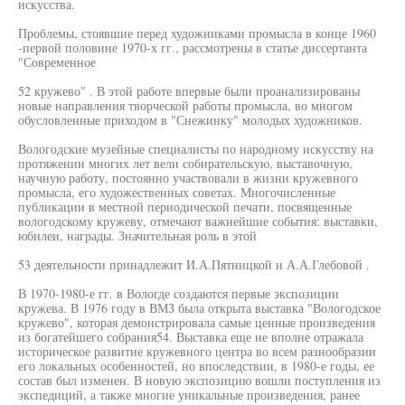
искусства.
Проблемы, стоявшие перед художниками промысла в конце 1960
-первой половине 1970-х гг., рассмотрены в статье диссертанта
"Современное
52 кружево" . В этой работе впервые были проанализированы
новые направления творческой работы промысла, во многом
обусловленные приходом в "Снежинку" молодых художников.
Вологодские музейные специалисты по народному искусству на
протяжении многих лет вели собирательскую, выставочную,
научную работу, постоянно участвовали в жизни кружевного
промысла, его художественных советах. Многочисленные
публикации в местной периодической печати, посвященные
вологодскому кружеву, отмечают важнейшие события: выставки,
юбилеи, награды. Значительная роль в этой
53 деятельности принадлежит И.А.Пятницкой и А.А.Глебовой .
В 1970-1980-е гг. в Вологде создаются первые экспозиции
кружева. В 1976 году в ВМЗ была открыта выставка "Вологодское
кружево", которая демонстрировала самые ценные произведения
из богатейшего собрания54. Выставка еще не вполне отражала
историческое развитие кружевного центра во всем разнообразии
его локальных особенностей, но впоследствии, в 1980-е годы, ее
состав был изменен. В новую экспозицию вошли поступления из
экспедиций, а также многие уникальные произведения, ранее