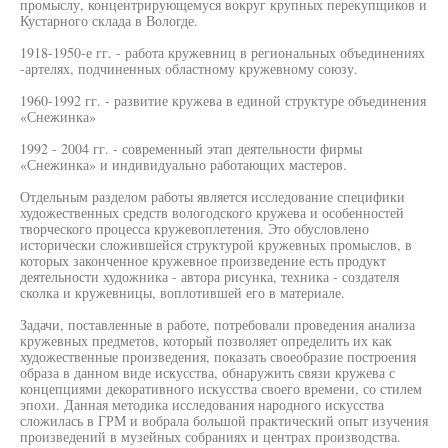
промыслу, концентрирующемуся вокруг крупных перекупщиков и
Кустарного склада в Вологде.
1918-1950-е гг. - работа кружевниц в региональных объединениях
-артелях, подчиненных областному кружевному союзу.
1960-1992 гг. - развитие кружева в единой структуре объединения
«Снежинка»
1992 - 2004 гг. - современный этап деятельности фирмы
«Снежинка» и индивидуально работающих мастеров.
Отдельным разделом работы является исследование специфики
художественных средств вологодского кружева и особенностей
творческого процесса кружевоплетения. Это обусловлено
исторически сложившейся структурой кружевных промыслов, в
которых законченное кружевное произведение есть продукт
деятельности художника - автора рисунка, техника - создателя
сколка и кружевницы, воплотившей его в материале.
Задачи, поставленные в работе, потребовали проведения анализа
кружевных предметов, который позволяет определить их как
художественные произведения, показать своеобразие построения
образа в данном виде искусства, обнаружить связи кружева с
концепциями декоративного искусства своего времени, со стилем
эпохи. Данная методика исследования народного искусства
сложилась в ГРМ и вобрала большой практический опыт изучения
произведений в музейных собраниях и центрах производства.