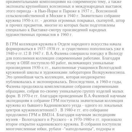
орнаментальными композициями на современную тему, а также
экспонаты крупнейших всесоюзных и международных выставок
этого периода - в Нью-Йорке и Париже в 1937 г., Всесоюзной
сельскохозяйственной в Москве в 1940 г. Значительно собрание
кружева 1950-х гг. - десятки огромных покрывал, скатертей, штор
и прочих предметов, многие из которых были подготовлены
специально к Выставке-смотру произведений народных
художественных промыслов в 1960 г.
В ГРМ коллекция кружева в Отделе народного искусства начала
формироваться в 1937-1938 гг. и существенно пополнилась уже в
1940-е гг.12 В 1947 г. В.А.Фалеева совершила поездку в Вологду
для пополнения коллекции современными работами. Благодаря
этому в ОНИ поступило 60 работ, включающих уникальные
произведения 1930-х гг., выполненные учащимися Вологодской
кружевной школы и художниками лаборатории Волкружевосоюза.
Это ценнейшая часть коллекции, которая неоднократно
публиковалась и экспонировалась. Впоследствии, в 1960-е годы,
Фалеева продолжила комплектование собрания современными
образцами, собрав по-своему уникальную группу изделий малых
форм. В 1970-е гг. благодаря проведенным В.А.Фалеевой научным
экспедициям в собрание ГРМ поступила значительная коллекция
кружева из бывшего Кадниковского уезда - одного из локальных
центров кружевоплетения13 . В 1980-е гг. его собирание
продолжено ГРМ и ВМЗ14. Благодаря научным экспедициям
музеев - Вологодского и Русского - в 1970-1980-е гг. произошло
второе открытие кадниковского кружева. В собрания поступили
многочисленные юбки, рубахи -"наподольницы", подзоры и