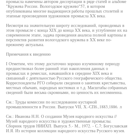
промысла намечены автором диссертации в ряде статей и альбоме
"Кружева России. Вологодское кружево"57, в котором
опубликованы многие выдающиеся работы прошлых столетий и
этапные произведения художников промысла XX века.
Несмотря на значительную широту исследований, проводимых в
этом промысле с конца XIX до конца XX века, и углубление их на
современном этапе, задача проведения анализа полной картины и
перспектив развития вологодского кружева в XX веке по-
прежнему актуальна.
Примечания к введению
I Отметим, что этому достаточно хорошо изученному периоду
предшествовал более ранний этап накопления данных о
промыслах и ремеслах, начавшийся в середине XIX века и
связанный с деятельностью Русского географического общества.
Корреспонденты РГО собирали сведения о занятиях крестьянства,
местных обычаях, народных костюмах и т.д. Масштабы собранных
сведений были весьма скромными, но ценность их несомненна.
См.: Труды комиссии по исследованию кустарной
промышленности в России. Выпуски VII, X.-СПб.,1883,1886. л
См.: Иванова Н.Н. О создании Музея народного искусства //
Музей народного искусства и художественные промыслы.
Сборник трудов НИИХП. Выпуск 5.- М., 1972. - С.7; Богуславская
И.Я. Из истории коллекции народного искусства Русского музея.