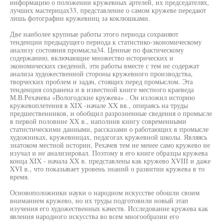
информацию о положении кружевных артелей, их председателях,
лучших мастерицах33, представление о самом кружеве передают
лишь фотографии кружевниц за коклюшками.
Две наиболее крупные работы этого периода сохраняют
тенденции предыдущего периода к статистико-экономическому
анализу состояния промысла34. Ценные по фактическому
содержанию, включающие множество исторических и
экономических сведений, эти работы вместе с тем не содержат
анализа художественной стороны кружевного производства,
творческих проблем и задач, стоящих перед промыслом. Эта
тенденция сохранена и в известной книге местного краеведа
М.В.Рехачева «Вологодские кружева» . Он изложил историю
кружевоплетения в XIX -начале XX вв., опираясь на труды
предшественников, и обобщил разрозненные сведения о промысле
в первой половине XX в., наполнив книгу современными
статистическими данными, рассказами о работающих в промысле
художниках, кружевницах, педагогах кружевной школы. Являясь
знатоком местной истории, Рехачев тем не менее само кружево не
изучал и не анализировал. Поэтому в его книге образцы кружева
конца XIX - начала XX в. представлены как кружево XVIII и даже
XVI в., что показывает уровень знаний о развитии кружева в то
время.
Основоположники науки о народном искусстве обошли своим
вниманием кружево, но их труды подготовили новый этап
изучения его художественных качеств. Исследование кружева как
явления народного искусства во всем многообразии его