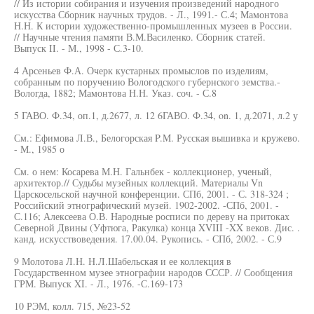
// Из истории собирания и изучения произведений народного
искусства Сборник научных трудов. - Л., 1991.- С.4; Мамонтова
Н.Н. К истории художественно-промышленных музеев в России.
// Научные чтения памяти В.М.Василенко. Сборник статей.
Выпуск II. - М., 1998 - С.3-10.
4 Арсеньев Ф.А. Очерк кустарных промыслов по изделиям,
собранным по поручению Вологодского губернского земства.-
Вологда, 1882; Мамонтова Н.Н. Указ. соч. - С.8
5 ГАВО. Ф.34, оп.1, д.2677, л. 12 6ГАВО. Ф.34, on. 1, д.2071, л.2 у
См.: Ефимова Л.В., Белогорская P.M. Русская вышивка и кружево.
- М., 1985 о
См. о нем: Косарева М.Н. Гальнбек - коллекционер, ученый,
архитектор.// Судьбы музейных коллекций. Материалы Vn
Царскосельской научной конференции. СПб, 2001. - С. 318-324 ;
Российский этнографический музей. 1902-2002. -СПб, 2001. -
С.116; Алексеева О.В. Народные росписи по дереву на притоках
Северной Двины (Уфтюга, Ракулка) конца XVIII -XX веков. Дис. .
канд. искусствоведения. 17.00.04. Рукопись. - СПб, 2002. - С.9
9 Молотова Л.Н. Н.Л.Шабельская и ее коллекция в
Государственном музее этнографии народов СССР. // Сообщения
ГРМ. Выпуск XI. - Л., 1976. -С.169-173
10 РЭМ, колл. 715, №23-52