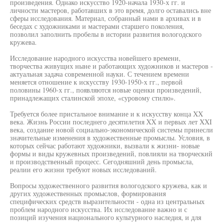
произведения. Однако искусство 1920-начала 1930-х гг. и
личности мастеров, работавших в это время, долго оставались вне
сферы исследования. Материал, собранный нами в архивах и в
беседах с художниками и мастерами старшего поколения,
позволил заполнить пробелы в истории развития вологодского
кружева.
Исследование народного искусства новейшего времени,
творчества живущих ныне и работающих художников и мастеров -
актуальная задача современной науки. С течением времени
меняется отношение к искусству 1930-1950-х гг., первой
половины 1960-х гг., появляются новые оценки произведений,
принадлежащих сталинской эпохе, «суровому стилю».
Требуется более пристальное внимание и к искусству конца XX
века. Жизнь России последнего десятилетия XX и первых лет XXI
века, создание новой социально-экономической системы принесли
значительные изменения в художественные промыслы. Условия, в
которых сейчас работают художники, вызвали к жизни- новые
формы и виды кружевных произведений, повлияли на творческий
и производственный процесс. Сегодняшний день промысла,
реалии его жизни требуют новых исследований.
Вопросы художественного развития вологодского кружева, как и
других художественных промыслов, формирования
специфических средств выразительности - одна из центральных
проблем народного искусства. Их исследование важно и с
позиций изучения национального культурного наследия, и для