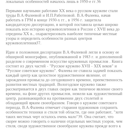
локальных особенностей началось лишь в 1950-е гг.36
Первыми научными работами XX века о русском кружеве стали
труды В.А.Фалеевой и И.П.Работновой. В.А.Фалеева, начав
работать в ГРМ в конце 1930-х гг., в 1956 г. защитила
кандидатскую диссертацию, в которой поставила целью широко
показать всю историю кружевоплетения в России с XVII века до
середины XX в., охарактеризовать наиболее типичные местные
узоры и определить особенности разных центров
кружевоплетения37.
Идеи и положения диссертации В.А.Фалеевой легли в основу ее
обширной монографии, опубликованной в 1983 г. и дополненной
разделом о современном искусстве кружевных промыслов . Книга
состоит из двух частей - "Русское кружево XVII - XIX веков" и
"Русское советское кружево". Фалеева не ставила задачей показать
каждый центр как целостное художественное явление, от
зарождения промысла до сегодняшнего времени, преемственность
развития местных традиций. Вологодское кружево также
рассматривается в двух главах скорее как типичное явление своего
времени, на фоне других промыслов, нежели как художественный
центр, развивающийся на протяжении двух столетий и
обладающий ярким своеобразием. Говоря о кружеве советского
периода, В.А.Фалеева отмечает старания художников сохранить
особенности техники и стиля той области, где они работают, "хотя
таких местных черт осталось очень мало"39. Она считает, что
скорее можно говорить о наличии отдельных местных узоров, чем
стиля, сводя художественное своеобразие кружева прежде всего к