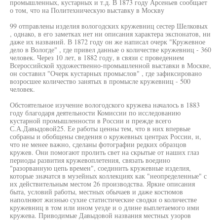
промышленных, кустарных и т.д. В 1873 году Арсеньев сообщает
о том, что на Политехническую выставку в Москву
99 отправлены изделия вологодских кружевниц сестер Шелковых
, однако, в его заметках нет ни описания характера экспонатов, ни
даже их названий. В 1872 году он же написал очерк "Кружевное
дело в Вологде" , где привел данные о количестве кружевниц - 360
человек. Через 10 лет, в 1882 году, в связи с проведением
Всероссийской художественно-промышленной выставки в Москве,
он составил "Очерк кустарных промыслов" , где зафиксировано
возросшее количество занятых в промысле кружевниц - 500
человек.
Обстоятельное изучение вологодского кружева началось в 1883
году благодаря деятельности Комиссии по исследованию
кустарной промышленности в России и прежде всего
С.А.Давыдовой25. Ее работы ценны тем, что в них впервые
собраны и обобщены сведения о кружевных центрах России, и,
что не менее важно, сделаны фотографии редких образцов
кружев. Они помогают пролить свет на скрытые от наших глаз
периоды развития кружевоплетения, связать воедино
"разорванную цепь времен", соединить кружевные изделия,
которые значатся в музейных коллекциях как "неопределенные" с
их действительным местом 26 производства. Яркие описания
быта, условий работы, местных обычаев и даже костюмов
наполняют жизнью сухие статистические сводки о количестве
кружевниц в том или ином уезде и о длине выплетаемого ими
кружева. Приводимые Давыдовой названия местных узоров