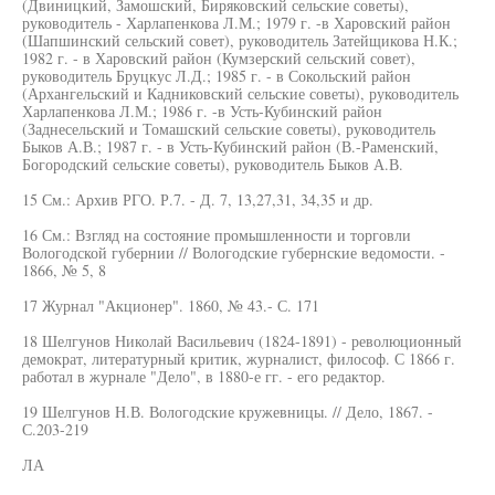
(Двиницкий, Замошский, Биряковский сельские советы),
руководитель - Харлапенкова Л.М.; 1979 г. -в Харовский район
(Шапшинский сельский совет), руководитель Затейщикова Н.К.;
1982 г. - в Харовский район (Кумзерский сельский совет),
руководитель Бруцкус Л.Д.; 1985 г. - в Сокольский район
(Архангельский и Кадниковский сельские советы), руководитель
Харлапенкова Л.М.; 1986 г. -в Усть-Кубинский район
(Заднесельский и Томашский сельские советы), руководитель
Быков А.В.; 1987 г. - в Усть-Кубинский район (В.-Раменский,
Богородский сельские советы), руководитель Быков А.В.
15 См.: Архив РГО. Р.7. - Д. 7, 13,27,31, 34,35 и др.
16 См.: Взгляд на состояние промышленности и торговли
Вологодской губернии // Вологодские губернские ведомости. -
1866, № 5, 8
17 Журнал "Акционер". 1860, № 43.- С. 171
18 Шелгунов Николай Васильевич (1824-1891) - революционный
демократ, литературный критик, журналист, философ. С 1866 г.
работал в журнале "Дело", в 1880-е гг. - его редактор.
19 Шелгунов Н.В. Вологодские кружевницы. // Дело, 1867. -
С.203-219
ЛА