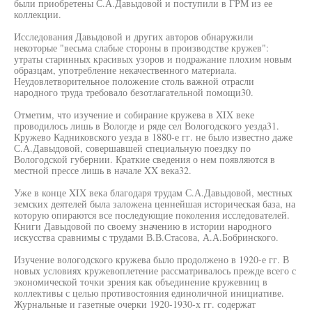
были приобретены С.А.Давыдовой и поступили в ГРМ из ее
коллекции.
Исследования Давыдовой и других авторов обнаружили
некоторые "весьма слабые стороны в производстве кружев":
утраты старинных красивых узоров и подражание плохим новым
образцам, употребление некачественного материала.
Неудовлетворительное положение столь важной отрасли
народного труда требовало безотлагательной помощи30.
Отметим, что изучение и собирание кружева в XIX веке
проводилось лишь в Вологде и ряде сел Вологодского уезда31.
Кружево Кадниковского уезда в 1880-е гг. не было известно даже
С.А.Давыдовой, совершавшей специальную поездку по
Вологодской губернии. Краткие сведения о нем появляются в
местной прессе лишь в начале XX века32.
Уже в конце XIX века благодаря трудам С.А.Давыдовой, местных
земских деятелей была заложена ценнейшая историческая база, на
которую опираются все последующие поколения исследователей.
Книги Давыдовой по своему значению в истории народного
искусства сравнимы с трудами В.В.Стасова, А.А.Бобринского.
Изучение вологодского кружева было продолжено в 1920-е гг. В
новых условиях кружевоплетение рассматривалось прежде всего с
экономической точки зрения как объединение кружевниц в
коллективы с целью противостояния единоличной инициативе.
Журнальные и газетные очерки 1920-1930-х гг. содержат