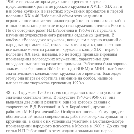
1950-е гг. стала автором двух книг о русском кружеве,
представлявших развитие русского кружева в XVIII - XIX вв. и
наиболее крупных и известных кружевных промыслов в первой
половине XX в.46 Небольшой объем этих изданий и
ограниченное количество иллюстраций не позволили масштабно
и полно показать развитие искусства кружевоплетения в России.
Но от обзорных работ И.П.Работнова в 1960-е гг. перешла к
изучению художественного развития отдельных центров. В
альбоме «Вологодское кружево», вошедшем в серию изданий о
народных промыслах47, отмечены, хотя и кратко, конспективно,
все важные моменты развития кружева в конце XIX - первой
половине XX века, названы, но не всегда проанализированы
произведения вологодских кружевниц, характерные для
определенных этапов развития промысла. Работнова была хорошо
знакома с собраниями ВМЗ (в те годы ВОКМ) и МНИ - наиболее
значительными коллекциями кружева того времени. Благодаря
этому она впервые обратила внимание на особое, наивное
направление творчества кружевниц 1920-х
48 гг. В кружеве 1930-е гг. ею справедливо отмечено усиление
значения советской темы. В искусстве 1940-х-1950-х гг. она
выделила две линии развития, одна из которых связана с
творчеством В.Д.Веселовой и А.А.Кораблевой, другая - с
работами М.Н.Груничевой49. Особую ценность альбому придает
обстоятельный показ современных работ вологодских художниц и
кружевниц, в связи с их успешным участием в Выставке-смотре
произведений народного искусства в Москве в 1960 г. До сих пор
статья И.П.Работновой в этом издании значима как первое