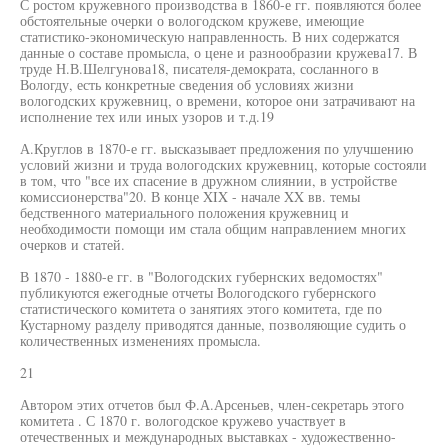
С ростом кружевного производства в 1860-е гг. появляются более
обстоятельные очерки о вологодском кружеве, имеющие
статистико-экономическую направленность. В них содержатся
данные о составе промысла, о цене и разнообразии кружева17. В
труде Н.В.Шелгунова18, писателя-демократа, сосланного в
Вологду, есть конкретные сведения об условиях жизни
вологодских кружевниц, о времени, которое они затрачивают на
исполнение тех или иных узоров и т.д.19
А.Круглов в 1870-е гг. высказывает предложения по улучшению
условий жизни и труда вологодских кружевниц, которые состояли
в том, что "все их спасение в дружном слиянии, в устройстве
комиссионерства"20. В конце XIX - начале XX вв. темы
бедственного материального положения кружевниц и
необходимости помощи им стала общим направлением многих
очерков и статей.
В 1870 - 1880-е гг. в "Вологодских губернских ведомостях"
публикуются ежегодные отчеты Вологодского губернского
статистического комитета о занятиях этого комитета, где по
Кустарному разделу приводятся данные, позволяющие судить о
количественных изменениях промысла.
21
Автором этих отчетов был Ф.А.Арсеньев, член-секретарь этого
комитета . С 1870 г. вологодское кружево участвует в
отечественных и международных выставках - художественно-