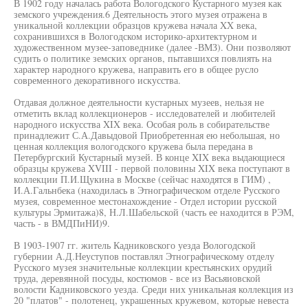
В 1902 году началась работа Вологодского Кустарного музея как
земского учреждения.6 Деятельность этого музея отражена в
уникальной коллекции образцов кружева начала XX века,
сохранившихся в Вологодском историко-архитектурном и
художественном музее-заповеднике (далее -ВМЗ). Они позволяют
судить о политике земских органов, пытавшихся повлиять на
характер народного кружева, направить его в общее русло
современного декоративного искусства.
Отдавая должное деятельности кустарных музеев, нельзя не
отметить вклад коллекционеров - исследователей и любителей
народного искусства XIX века. Особая роль в собирательстве
принадлежит С.А.Давыдовой Приобретенная ею небольшая, но
ценная коллекция вологодского кружева была передана в
Петербургский Кустарный музей. В конце XIX века выдающиеся
образцы кружева XVIII - первой половины XIX века поступают в
коллекции П.И.Щукина в Москве (сейчас находятся в ГИМ) ,
И.А.Гальнбека (находилась в Этнографическом отделе Русского
музея, современное местонахождение - Отдел истории русской
культуры Эрмитажа)8, Н.Л.Шабельской (часть ее находится в РЭМ,
часть - в ВМДПиНИ)9.
В 1903-1907 гг. житель Кадниковского уезда Вологодской
губернии А.Д.Неуступов поставлял Этнографическому отделу
Русского музея значительные коллекции крестьянских орудий
труда, деревянной посуды, костюмов - все из Васьяиовской
волости Кадниковского уезда. Среди них уникальная коллекция из
20 "платов" - полотенец, украшенных кружевом, которые невеста