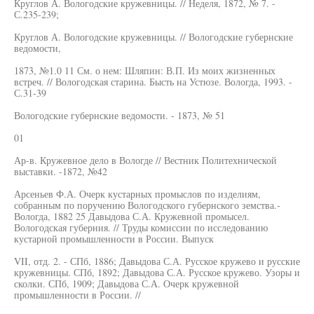
Круглов А. Вологодские кружевницы. // Неделя, 1872, № 7. -
С.235-239;
Круглов А. Вологодские кружевницы. // Вологодские губернские
ведомости,
1873, №1.0 11 См. о нем: Шляпин: В.П. Из моих жизненных
встреч. // Вологодская старина. Бысть на Устюзе. Вологда, 1993. -
С.31-39
Вологодские губернские ведомости. - 1873, № 51
01
Ар-в. Кружевное дело в Вологде // Вестник Политехнической
выставки. -1872, №42
Арсеньев Ф.А. Очерк кустарных промыслов по изделиям,
собранным по поручению Вологодского губернского земства.-
Вологда, 1882 25 Давыдова С.А. Кружевной промысел.
Вологодская губерния. // Труды комиссии по исследованию
кустарной промышленности в России. Выпуск
VII, отд. 2. - СПб, 1886; Давыдова С.А. Русское кружево и русские
кружевницы. СПб, 1892; Давыдова С.А. Русское кружево. Узоры и
сколки. СПб, 1909; Давыдова С.А. Очерк кружевной
промышленности в России. //