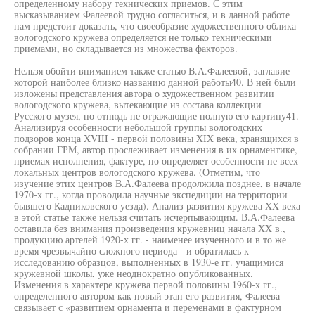
определенному набору технических приемов. С этим
высказыванием Фалеевой трудно согласиться, и в данной работе
нам предстоит доказать, что своеобразие художественного облика
вологодского кружева определяется не только техническими
приемами, но складывается из множества факторов.
Нельзя обойти вниманием также статью В.А.Фалеевой, заглавие
которой наиболее близко названию данной работы40. В ней были
изложены представления автора о художественном развитии
вологодского кружева, вытекающие из состава коллекции
Русского музея, но отнюдь не отражающие полную его картину41.
Анализируя особенности небольшой группы вологодских
подзоров конца XVIII - первой половины XIX века, хранящихся в
собрании ГРМ, автор прослеживает изменения в их орнаментике,
приемах исполнения, фактуре, но определяет особенности не всех
локальных центров вологодского кружева. (Отметим, что
изучение этих центров В.А.Фалеева продолжила позднее, в начале
1970-х гг., когда проводила научные экспедиции на территории
бывшего Кадниковского уезда). Анализ развития кружева XX века
в этой статье также нельзя считать исчерпывающим. В.А.Фалеева
оставила без внимания произведения кружевниц начала XX в.,
продукцию артелей 1920-х гг. - наименее изученного и в то же
время чрезвычайно сложного периода - и обратилась к
исследованию образцов, выполненных в 1930-е гг. учащимися
кружевной школы, уже неоднократно опубликованных.
Изменения в характере кружева первой половины 1960-х гг.,
определенного автором как новый этап его развития, Фалеева
связывает с «развитием орнамента и переменами в фактурном