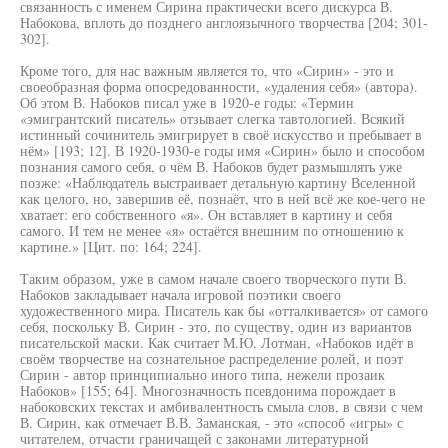
связанность с именем Сирина практически всего дискурса В.
Набокова, вплоть до позднего англоязычного творчества [204; 301-
302].
Кроме того, для нас важным является то, что «Сирин» - это и
своеобразная форма опосредованности, «удаления себя» (автора).
Об этом В. Набоков писал уже в 1920-е годы: «Термин
«эмигрантский писатель» отзывает слегка тавтологией. Всякий
истинный сочинитель эмигрирует в своё искусство и пребывает в
нём» [193; 12]. В 1920-1930-е годы имя «Сирин» было и способом
познания самого себя, о чём В. Набоков будет размышлять уже
позже: «Наблюдатель выстраивает детальную картину Вселенной
как целого, но, завершив её, познаёт, что в ней всё же кое-чего не
хватает: его собственного «я». Он вставляет в картину и себя
самого. И тем не менее «я» остаётся внешним по отношению к
картине.» [Цит. по: 164; 224].
Таким образом, уже в самом начале своего творческого пути В.
Набоков закладывает начала игровой поэтики своего
художественного мира. Писатель как бы «отталкивается» от самого
себя, поскольку В. Сирин - это, по существу, один из вариантов
писательской маски. Как считает М.Ю. Лотман, «Набоков идёт в
своём творчестве на сознательное распределение ролей, и поэт
Сирин - автор принципиально иного типа, нежели прозаик
Набоков» [155; 64]. Многозначность псевдонима порождает в
набоковских текстах и амбивалентность смыла слов, в связи с чем
В. Сирин, как отмечает В.В. Заманская, - это «способ «игры» с
читателем, отчасти граничащей с законами литературной