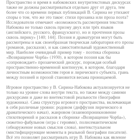
Пространство и время в набоковских внутритекстовых дискурсах
также не должны рассматриваться отдельно друг от друга, тем
более что со времени первых публикаций В. Сирина не утихают
споры о том, что же это такое: стихи прозаика или проза поэта?
Исследователи отмечают «возможность рассмотрения текстов
Набокова не только сквозь призму двух или трёх языков
(английского, русского, французского), но и прочтения прозы
сквозь лирику» [140; 144]. Поэзия и драматургия могут быть
рассмотрены и как своеобразная творческая лаборатория его прозы
(романов, рассказов), и как самостоятельный художественный
мир. Наиболее очевидный пример тому - поэтика сборника
«Возвращение Чорба» (1930), в котором поэзия как бы
«сопровождает» прозаический дискурс, порождая особый
пространственно-временной континуум, в котором, благодаря
личностным возможностям героя и лирического субъекта, грань
между поэзией и прозой становится весьма проницаемой.
Игровое пространство у В. Сирина-Набокова актуализируется не
только на уровне слова внутри текста, но также между самими
дискурсами и даже во внетекстовой реальности (биографии
художника). Сама структура игрового пространства, включающая
в себя различные уровни: родовом (диффузия лирического и
драматического начал), жанровом (взаимопроникновение
стихотворений и рассказов в сборнике «Возвращение Чорба»),
сюжетно-фабульном (игра с героями), полисемантическом
(обнаружение новых смыслов слова), внетекстуальном
(мистифицирующие моменты в реальной биографии писателя).
Всё это позволяет рассматривать игру В. Набокова как явление