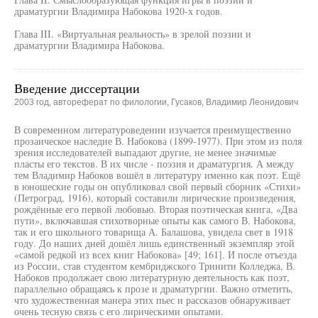
драматургии Владимира Набокова 1920-х годов.
Глава III. «Виртуальная реальность» в зрелой поэзии и
драматургии Владимира Набокова.
Введение диссертации
2003 год, автореферат по филологии, Гусаков, Владимир Леонидович
В современном литературоведении изучается преимущественно
прозаическое наследие В. Набокова (1899-1977). При этом из поля
зрения исследователей выпадают другие, не менее значимые
пласты его текстов. В их числе - поэзия и драматургия. А между
тем Владимир Набоков вошёл в литературу именно как поэт. Ещё
в юношеские годы он опубликовал свой первый сборник «Стихи»
(Петроград, 1916), который составили лирические произведения,
рождённые его первой любовью. Вторая поэтическая книга, «Два
пути», включавшая стихотворные опыты как самого В. Набокова,
так и его школьного товарища А. Балашова, увидела свет в 1918
году. До наших дней дошёл лишь единственный экземпляр этой
«самой редкой из всех книг Набокова» [49; 161]. И после отъезда
из России, став студентом кембриджского Тринити Колледжа, В.
Набоков продолжает свою литературную деятельность как поэт,
параллельно обращаясь к прозе и драматургии. Важно отметить,
что художественная манера этих пьес и рассказов обнаруживает
очень тесную связь с его лирическими опытами.