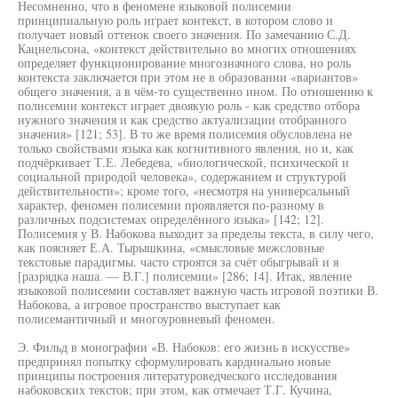
Несомненно, что в феномене языковой полисемии
принципиальную роль играет контекст, в котором слово и
получает новый оттенок своего значения. По замечанию С.Д.
Кацнельсона, «контекст действительно во многих отношениях
определяет функционирование многозначного слова, но роль
контекста заключается при этом не в образовании «вариантов»
общего значения, а в чём-то существенно ином. По отношению к
полисемии контекст играет двоякую роль - как средство отбора
нужного значения и как средство актуализации отобранного
значения» [121; 53]. В то же время полисемия обусловлена не
только свойствами языка как когнитивного явления, но и, как
подчёркивает Т.Е. Лебедева, «биологической, психической и
социальной природой человека», содержанием и структурой
действительности»; кроме того, «несмотря на универсальный
характер, феномен полисемии проявляется по-разному в
различных подсистемах определённого языка» [142; 12].
Полисемия у В. Набокова выходит за пределы текста, в силу чего,
как поясняет Е.А. Тырышкина, «смысловые межсловные
текстовые парадигмы. часто строятся за счёт обыгрывай и я
[разрядка наша. — В.Г.] полисемии» [286; 14]. Итак, явление
языковой полисемии составляет важную часть игровой поэтики В.
Набокова, а игровое пространство выступает как
полисемантичный и многоуровневый феномен.
Э. Фильд в монографии «В. Набоков: его жизнь в искусстве»
предпринял попытку сформулировать кардинально новые
принципы построения литературоведческого исследования
набоковских текстов; при этом, как отмечает Т.Г. Кучина,