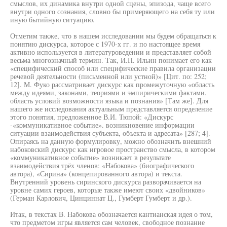
смыслов, их динамика внутри одной сцены, эпизода, чаще всего
внутри одного сознания, словно бы примеряющего на себя ту или
иную бытийную ситуацию.
Отметим также, что в нашем исследовании мы будем обращаться к
понятию дискурса, которое с 1970-х гг. и по настоящее время
активно используется в литературоведении и представляет собой
весьма многозначный термин. Так, И.П. Ильин понимает его как
«специфический способ или специфические правила организации
речевой деятельности (письменной или устной)» [Цит. по: 252;
12]. М. Фуко рассматривает дискурс как промежуточную «область
между идеями, законами, теориями и эмпирическими фактами.
область условий возможности языка и познания» [Там же]. Для
нашего же исследования актуальным представляется определение
этого понятия, предложенное В.И. Тюпой: «Дискурс
-«коммуникативное событие». возникновение информации
ситуации взаимодействия субъекта, объекта и адресата» [287; 4].
Опираясь на данную формулировку, можно обозначить внешний
набоковский дискурс как игровое пространство смысла, в котором
«коммуникативное событие» возникает в результате
взаимодействия трёх членов: «Набокова» (биографического
автора), «Сирина» (концепированного автора) и текста.
Внутренний уровень сиринского дискурса разворачивается на
уровне самих героев, которые также имеют своих «двойников»
(Герман Карлович, Цинциннат Ц., Гумберт Гумберт и др.).
Итак, в текстах В. Набокова обозначается кантианская идея о том,
что предметом игры является сам человек, свободное познание