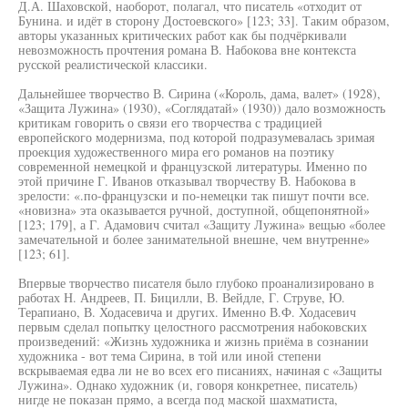
Д.А. Шаховской, наоборот, полагал, что писатель «отходит от
Бунина. и идёт в сторону Достоевского» [123; 33]. Таким образом,
авторы указанных критических работ как бы подчёркивали
невозможность прочтения романа В. Набокова вне контекста
русской реалистической классики.
Дальнейшее творчество В. Сирина («Король, дама, валет» (1928),
«Защита Лужина» (1930), «Соглядатай» (1930)) дало возможность
критикам говорить о связи его творчества с традицией
европейского модернизма, под которой подразумевалась зримая
проекция художественного мира его романов на поэтику
современной немецкой и французской литературы. Именно по
этой причине Г. Иванов отказывал творчеству В. Набокова в
зрелости: «.по-французски и по-немецки так пишут почти все.
«новизна» эта оказывается ручной, доступной, общепонятной»
[123; 179], а Г. Адамович считал «Защиту Лужина» вещью «более
замечательной и более занимательной внешне, чем внутренне»
[123; 61].
Впервые творчество писателя было глубоко проанализировано в
работах Н. Андреев, П. Бицилли, В. Вейдле, Г. Струве, Ю.
Терапиано, В. Ходасевича и других. Именно В.Ф. Ходасевич
первым сделал попытку целостного рассмотрения набоковских
произведений: «Жизнь художника и жизнь приёма в сознании
художника - вот тема Сирина, в той или иной степени
вскрываемая едва ли не во всех его писаниях, начиная с «Защиты
Лужина». Однако художник (и, говоря конкретнее, писатель)
нигде не показан прямо, а всегда под маской шахматиста,