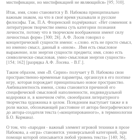
мистификации, но мистификацией не являющийся» [95; 310].
Итак, имя, слово становится у В. Набокова принципиально
важным знаком, на что в своё время указывали и русские
философы. Так, П.А. Флоренский подчёркивал: «Нет сомнения: в
литературном творчестве имена суть категории познания
личности, потому что в творческом воображении имеют силу
личностных форм» [300; 28]. А.Ф. Лосев говорил о
концентрической сущности имени: «.слово. есть не просто смысл,
но именно смысл, данный в «ином». .Имя есть смысловое
выражение, или энергия сущности предмета; имя, слово есть
символически-смысловая, умно-смысловая энергия сущности»
[154; 162] [разрядка А.Ф. Лосева. - В.Г.].
Таким образом, имя «В. Сирин» получает у В. Набокова свои
пространственно-временные параметры, организуя в его поэтике
игру, которая порождает принципиально новое пространство.
Амбивалентность имени, слова становится причиной его
специфической смысловой наполненности, индивидуальной
кодировки и, в конечном счёте, своеобразия литературного
творчества художника в целом. Псевдоним выступает также и в
роли маски, обозначающей расстояние от автора биографического
до автора-создателя текста («концепированного», в терминологии
Б.О. Кормана).
О том, что «пародия - важный элемент игровой техники в прозе
Набокова, а «игра» становится. универсальной категорией, при
помощи которой описывается любой уровень текста» [140; 36],