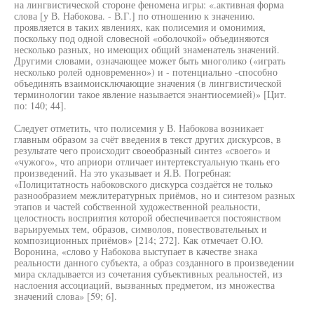
на лингвистической стороне феномена игры: «.активная форма
слова [у В. Набокова. - В.Г.] по отношению к значению.
проявляется в таких явлениях, как полисемия и омонимия,
поскольку под одной словесной «оболочкой» объединяются
несколько разных, но имеющих общий знаменатель значений.
Другими словами, означающее может быть многолико («играть
несколько ролей одновременно») и - потенциально -способно
объединять взаимоисключающие значения (в лингвистической
терминологии такое явление называется энантиосемией)» [Цит.
по: 140; 44].
Следует отметить, что полисемия у В. Набокова возникает
главным образом за счёт введения в текст других дискурсов, в
результате чего происходит своеобразный синтез «своего» и
«чужого», что априори отличает интертекстуальную ткань его
произведений. На это указывает и Я.В. Погребная:
«Полицитатность набоковского дискурса создаётся не только
разнообразием межлитературных приёмов, но и синтезом разных
этапов и частей собственной художественной реальности,
целостность восприятия которой обеспечивается постоянством
варьируемых тем, образов, символов, повествовательных и
композиционных приёмов» [214; 272]. Как отмечает О.Ю.
Воронина, «слово у Набокова выступает в качестве знака
реальности данного субъекта, а образ созданного в произведении
мира складывается из сочетания субъективных реальностей, из
наслоения ассоциаций, вызванных предметом, из множества
значений слова» [59; 6].