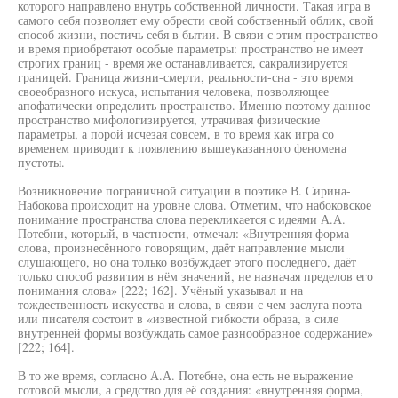
которого направлено внутрь собственной личности. Такая игра в
самого себя позволяет ему обрести свой собственный облик, свой
способ жизни, постичь себя в бытии. В связи с этим пространство
и время приобретают особые параметры: пространство не имеет
строгих границ - время же останавливается, сакрализируется
границей. Граница жизни-смерти, реальности-сна - это время
своеобразного искуса, испытания человека, позволяющее
апофатически определить пространство. Именно поэтому данное
пространство мифологизируется, утрачивая физические
параметры, а порой исчезая совсем, в то время как игра со
временем приводит к появлению вышеуказанного феномена
пустоты.
Возникновение пограничной ситуации в поэтике В. Сирина-
Набокова происходит на уровне слова. Отметим, что набоковское
понимание пространства слова перекликается с идеями А.А.
Потебни, который, в частности, отмечал: «Внутренняя форма
слова, произнесённого говорящим, даёт направление мысли
слушающего, но она только возбуждает этого последнего, даёт
только способ развития в нём значений, не назначая пределов его
понимания слова» [222; 162]. Учёный указывал и на
тождественность искусства и слова, в связи с чем заслуга поэта
или писателя состоит в «известной гибкости образа, в силе
внутренней формы возбуждать самое разнообразное содержание»
[222; 164].
В то же время, согласно А.А. Потебне, она есть не выражение
готовой мысли, а средство для её создания: «внутренняя форма,