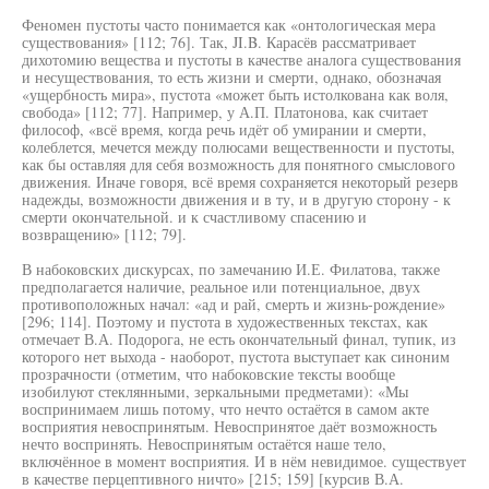
Феномен пустоты часто понимается как «онтологическая мера
существования» [112; 76]. Так, JI.B. Карасёв рассматривает
дихотомию вещества и пустоты в качестве аналога существования
и несуществования, то есть жизни и смерти, однако, обозначая
«ущербность мира», пустота «может быть истолкована как воля,
свобода» [112; 77]. Например, у А.П. Платонова, как считает
философ, «всё время, когда речь идёт об умирании и смерти,
колеблется, мечется между полюсами вещественности и пустоты,
как бы оставляя для себя возможность для понятного смыслового
движения. Иначе говоря, всё время сохраняется некоторый резерв
надежды, возможности движения и в ту, и в другую сторону - к
смерти окончательной. и к счастливому спасению и
возвращению» [112; 79].
В набоковских дискурсах, по замечанию И.Е. Филатова, также
предполагается наличие, реальное или потенциальное, двух
противоположных начал: «ад и рай, смерть и жизнь-рождение»
[296; 114]. Поэтому и пустота в художественных текстах, как
отмечает В.А. Подорога, не есть окончательный финал, тупик, из
которого нет выхода - наоборот, пустота выступает как синоним
прозрачности (отметим, что набоковские тексты вообще
изобилуют стеклянными, зеркальными предметами): «Мы
воспринимаем лишь потому, что нечто остаётся в самом акте
восприятия невоспринятым. Невоспринятое даёт возможность
нечто воспринять. Невоспринятым остаётся наше тело,
включённое в момент восприятия. И в нём невидимое. существует
в качестве перцептивного ничто» [215; 159] [курсив В.А.