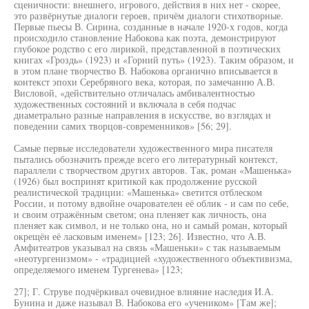
сценичности: внешнего, игрового, действия в них нет - скорее,
это развёрнутые диалоги героев, причём диалоги стихотворные.
Первые пьесы В. Сирина, созданные в начале 1920-х годов, когда
происходило становление Набокова как поэта, демонстрируют
глубокое родство с его лирикой, представленной в поэтических
книгах «Гроздь» (1923) и «Горний путь» (1923). Таким образом, и
в этом плане творчество В. Набокова органично вписывается в
контекст эпохи Серебряного века, которая, по замечанию А.В.
Висловой, «действительно отличалась амбивалентностью
художественных состояний и включала в себя подчас
диаметрально разные направления в искусстве, во взглядах и
поведении самих творцов-современников» [56; 29].
Самые первые исследователи художественного мира писателя
пытались обозначить прежде всего его литературный контекст,
параллели с творчеством других авторов. Так, роман «Машенька»
(1926) был воспринят критикой как продолжение русской
реалистической традиции: «Машенька» светится отблеском
России, и потому вдвойне очарователен её облик - и сам по себе,
и своим отражённым светом; она пленяет как личность, она
пленяет как символ, и не только она, но и самый роман, который
окрещён её ласковым именем» [123; 26]. Известно, что А.В.
Амфитеатров указывал на связь «Машеньки» с так называемым
«неотургенизмом» - «традицией «художественного объективизма,
определяемого именем Тургенева» [123;
27]; Г. Струве подчёркивал очевидное влияние наследия И.А.
Бунина и даже называл В. Набокова его «учеником» [Там же];