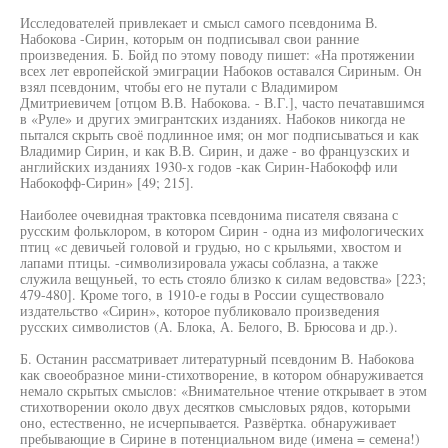
Исследователей привлекает и смысл самого псевдонима В.
Набокова -Сирин, которым он подписывал свои ранние
произведения. Б. Бойд по этому поводу пишет: «На протяжении
всех лет европейской эмиграции Набоков оставался Сириным. Он
взял псевдоним, чтобы его не путали с Владимиром
Дмитриевичем [отцом В.В. Набокова. - В.Г.], часто печатавшимся
в «Руле» и других эмигрантских изданиях. Набоков никогда не
пытался скрыть своё подлинное имя; он мог подписываться и как
Владимир Сирин, и как В.В. Сирин, и даже - во французских и
английских изданиях 1930-х годов -как Сирин-Набокофф или
Набокофф-Сирин» [49; 215].
Наиболее очевидная трактовка псевдонима писателя связана с
русским фольклором, в котором Сирин - одна из мифологических
птиц «с девичьей головой и грудью, но с крыльями, хвостом и
лапами птицы. -символизировала ужасы соблазна, а также
служила вещуньей, то есть стояло близко к силам ведовства» [223;
479-480]. Кроме того, в 1910-е годы в России существовало
издательство «Сирин», которое публиковало произведения
русских символистов (А. Блока, А. Белого, В. Брюсова и др.).
Б. Останин рассматривает литературный псевдоним В. Набокова
как своеобразное мини-стихотворение, в котором обнаруживается
немало скрытых смыслов: «Внимательное чтение открывает в этом
стихотворении около двух десятков смысловых рядов, которыми
оно, естественно, не исчерпывается. Развёртка. обнаруживает
пребывающие в Сирине в потенциальном виде (имена = семена!)