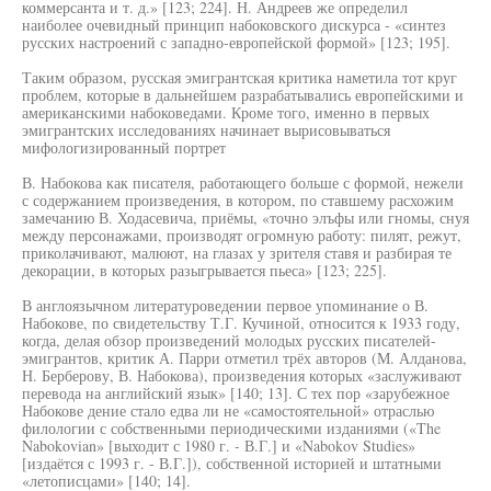
коммерсанта и т. д.» [123; 224]. Н. Андреев же определил
наиболее очевидный принцип набоковского дискурса - «синтез
русских настроений с западно-европейской формой» [123; 195].
Таким образом, русская эмигрантская критика наметила тот круг
проблем, которые в дальнейшем разрабатывались европейскими и
американскими набоковедами. Кроме того, именно в первых
эмигрантских исследованиях начинает вырисовываться
мифологизированный портрет
В. Набокова как писателя, работающего больше с формой, нежели
с содержанием произведения, в котором, по ставшему расхожим
замечанию В. Ходасевича, приёмы, «точно элъфы или гномы, снуя
между персонажами, производят огромную работу: пилят, режут,
приколачивают, малюют, на глазах у зрителя ставя и разбирая те
декорации, в которых разыгрывается пьеса» [123; 225].
В англоязычном литературоведении первое упоминание о В.
Набокове, по свидетельству Т.Г. Кучиной, относится к 1933 году,
когда, делая обзор произведений молодых русских писателей-
эмигрантов, критик А. Парри отметил трёх авторов (М. Алданова,
Н. Берберову, В. Набокова), произведения которых «заслуживают
перевода на английский язык» [140; 13]. С тех пор «зарубежное
Набокове дение стало едва ли не «самостоятельной» отраслью
филологии с собственными периодическими изданиями («The
Nabokovian» [выходит с 1980 г. - В.Г.] и «Nabokov Studies»
[издаётся с 1993 г. - В.Г.]), собственной историей и штатными
«летописцами» [140; 14].