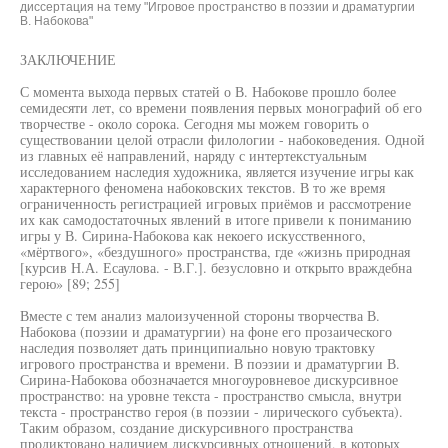
диссертация на тему "Игровое пространство в поэзии и драматургии
В. Набокова"
ЗАКЛЮЧЕНИЕ
С момента выхода первых статей о В. Набокове прошло более
семидесяти лет, со времени появления первых монографий об его
творчестве - около сорока. Сегодня мы можем говорить о
существовании целой отрасли филологии - набоковедения. Одной
из главных её направлений, наряду с интертекстуальным
исследованием наследия художника, является изучение игры как
характерного феномена набоковских текстов. В то же время
ограниченность регистрацией игровых приёмов и рассмотрение
их как самодостаточных явлений в итоге привели к пониманию
игры у В. Сирина-Набокова как некоего искусственного,
«мёртвого», «бездушного» пространства, где «жизнь природная
[курсив Н.А. Есаулова. - В.Г.]. безусловно и открыто враждебна
герою» [89; 255]
Вместе с тем анализ малоизученной стороны творчества В.
Набокова (поэзии и драматургии) на фоне его прозаического
наследия позволяет дать принципиально новую трактовку
игрового пространства и времени. В поэзии и драматургии В.
Сирина-Набокова обозначается многоуровневое дискурсивное
пространство: на уровне текста - пространство смысла, внутри
текста - пространство героя (в поэзии - лирического субъекта).
Таким образом, создание дискурсивного пространства
продиктовано наличием дискурсивных отношений, в которых