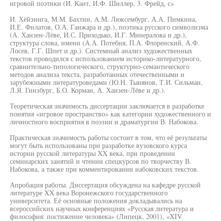
игровой поэтики (И. Кант, И.Ф. Шиллер, 3. Фрейд, с»
И. Хёйзинга, М.М. Бахтин, A.M. Люксембург, А.А. Пимкина,
И.Е. Филатов, О.А. Ганжара и др.), поэтика русского символизма
(А. Ханзен-Лёве, И.С. Приходько, И.Г. Минералова и др.),
структура слова, имени (А.А. Потебня, П.А. Флоренский, А.Ф.
Лосев, Г.Г. Шпет и др.). Системный анализ художественных
текстов проводился с использованием историко-литературного,
сравнительно-типологического, структурно-семантического
методов анализа текста, разработанных отечественными и
зарубежными литературоведами (Ю.Н. Тынянов, Т.И. Сильман,
Л.Я. Гинзбург, Б.О. Корман, А. Ханзен-Лёве и др.).
Теоретическая значимость диссертации заключается в разработке
понятия «игровое пространство» как категории художественного и
личностного восприятия в поэзии и драматургии В. Набокова.
Практическая значимость работы состоит в том, что её результаты
могут быть использованы при разработке вузовского курса
истории русской литературы XX века, при проведении
семинарских занятий и чтении спецкурсов по творчеству В.
Набокова, а также при комментировании набоковских текстов.
Апробация работы. Диссертация обсуждена на кафедре русской
литературе XX века Воронежского государственного
университета. Её основные положения докладывались на
всероссийских научных конференциях «Русская литература и
философия: постижение человека» (Липецк, 2001), «XIV