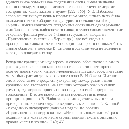
единственное объективное содержание слова, имеет значение
только потому, что видоизменяет и совершенствует те агрегаты
восприятий, какие застаёт в душе» [222; 165]. У В. Набокова
слово конституирует вещь в предметном мире, начало чему было
положено самим выбором литературного псевдонима «Влад.
Сирин». Амбивалентность псевдонима обозначает одновременно
и амбивалентность набоковского слова, предвосхищая знаменитые
открытые финалы романов («Защита Лужина», «Подвиг»,
«Приглашение на казнь», «Дар» и др.), где всё уходит в
пространство слова и где точечного финала просто не может быть.
Таким образом, в поэтике В. Сирина продуцируется не доверие к
герою, но доверие к слову.
Рождение границы между героем и словом обозначено на самых
разных уровнях сиринского творчества, в связи с чем проза,
поэзия, драматургия, литературоведческие штудии, эссе, интервью
могут быть рассмотрены как разное слово В. Набокова. Именно
оно и обозначает определённую границу между различными
уровнями его творчества, на вершину которого обычно ставят
романы, где игровое пространство получило своё виртуозное
воплощение. В то же время попытка исследовать игровой
принцип в романах В. Набокова как самодостаточный приём
приводит, по ироничному, но верному замечанию Т.Г. Кучиной,
«к созданию интерпретационной модели. по образцу:
«Приглашение на игру в казнь», «Игра в отчаянье» или «Игра в
подвиг» - и в конечном итоге сводит анализ текста к описанию
правил «игры в чтение» [140; 43].