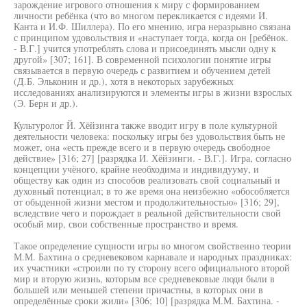
зарождение игрового отношения к миру с формированием
личности ребёнка (что во многом перекликается с идеями И.
Канта и И.Ф. Шиллера). По его мнению, игра неразрывно связана
с принципом удовольствия и «наступает тогда, когда он [ребёнок.
- В.Г.] учится употреблять слова и присоединять мысли одну к
другой» [307; 161]. В современной психологии понятие игры
связывается в первую очередь с развитием и обучением детей
(Д.Б. Эльконин и др.), хотя в некоторых зарубежных
исследованиях анализируются и элементы игры в жизни взрослых
(Э. Берн и др.).
Культуролог Й. Хёйзинга также вводит игру в поле культурной
деятельности человека: поскольку игры без удовольствия быть не
может, она «есть прежде всего и в первую очередь свободное
действие» [316; 27] [разрядка И. Хёйзинги. - В.Г.]. Игра, согласно
концепции учёного, крайне необходима и индивидууму, и
обществу как один из способов реализовать свой социальный и
духовный потенциал; в то же время она неизбежно «обособляется
от обыденной жизни местом и продолжительностью» [316; 29],
вследствие чего и порождает в реальной действительности свой
особый мир, свои собственные пространство и время.
Такое определение сущности игры во многом свойственно теории
М.М. Бахтина о средневековом карнавале и народных праздниках:
их участники «строили по ту сторону всего официального второй
мир и вторую жизнь, которым все средневековые люди были в
большей или меньшей степени причастны, в которых они в
определённые сроки жили» [306; 10] [разрядка М.М. Бахтина. -