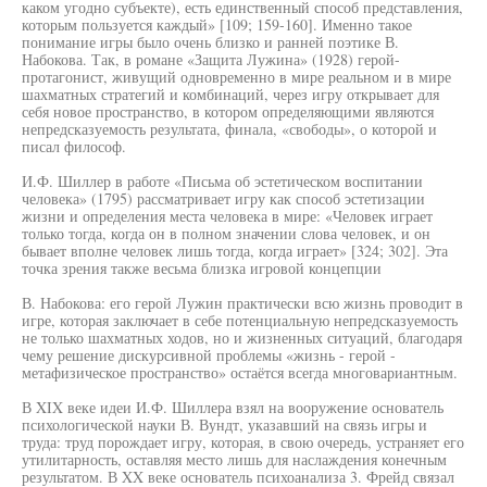
каком угодно субъекте), есть единственный способ представления,
которым пользуется каждый» [109; 159-160]. Именно такое
понимание игры было очень близко и ранней поэтике В.
Набокова. Так, в романе «Защита Лужина» (1928) герой-
протагонист, живущий одновременно в мире реальном и в мире
шахматных стратегий и комбинаций, через игру открывает для
себя новое пространство, в котором определяющими являются
непредсказуемость результата, финала, «свободы», о которой и
писал философ.
И.Ф. Шиллер в работе «Письма об эстетическом воспитании
человека» (1795) рассматривает игру как способ эстетизации
жизни и определения места человека в мире: «Человек играет
только тогда, когда он в полном значении слова человек, и он
бывает вполне человек лишь тогда, когда играет» [324; 302]. Эта
точка зрения также весьма близка игровой концепции
В. Набокова: его герой Лужин практически всю жизнь проводит в
игре, которая заключает в себе потенциальную непредсказуемость
не только шахматных ходов, но и жизненных ситуаций, благодаря
чему решение дискурсивной проблемы «жизнь - герой -
метафизическое пространство» остаётся всегда многовариантным.
В XIX веке идеи И.Ф. Шиллера взял на вооружение основатель
психологической науки В. Вундт, указавший на связь игры и
труда: труд порождает игру, которая, в свою очередь, устраняет его
утилитарность, оставляя место лишь для наслаждения конечным
результатом. В XX веке основатель психоанализа 3. Фрейд связал