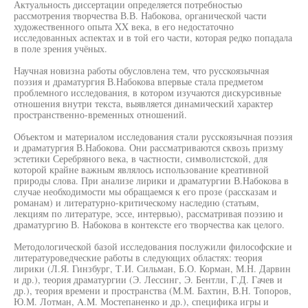
Актуальность диссертации определяется потребностью
рассмотрения творчества В.В. Набокова, органической части
художественного опыта XX века, в его недостаточно
исследованных аспектах и в той его части, которая редко попадала
в поле зрения учёных.
Научная новизна работы обусловлена тем, что русскоязычная
поэзия и драматургия В.Набокова впервые стала предметом
проблемного исследования, в котором изучаются дискурсивные
отношения внутри текста, выявляется динамический характер
пространственно-временных отношений.
Объектом и материалом исследования стали русскоязычная поэзия
и драматургия В.Набокова. Они рассматриваются сквозь призму
эстетики Серебряного века, в частности, символистской, для
которой крайне важным являлось использование креативной
природы слова. При анализе лирики и драматургии В.Набокова в
случае необходимости мы обращаемся к его прозе (рассказам и
романам) и литературно-критическому наследию (статьям,
лекциям по литературе, эссе, интервью), рассматривая поэзию и
драматургию В. Набокова в контексте его творчества как целого.
Методологической базой исследования послужили философские и
литературоведческие работы в следующих областях: теория
лирики (Л.Я. Гинзбург, Т.И. Сильман, Б.О. Корман, М.Н. Дарвин
и др.), теория драматургии (Э. Лессинг, Э. Бентли, Г.Д. Гачев и
др.), теория времени и пространства (М.М. Бахтин, В.Н. Топоров,
Ю.М. Лотман, A.M. Мостепаненко и др.), специфика игры и