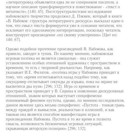
«литературовед объявляется едва ли не соперником писателя, а
научное описание трансформируется в повествование - «текст о
метатексте» [140; 45]. Постструктуралистское исследование
набоковского творчества продолжил Д. Пэкмен, который в книге
«В. Набоков: структура литературного дискурса» высказал идею о
том, что смысл текста формируется уже в сознании читателя, что
исключает его однозначную интерпретацию, поскольку читатель
конструирует произведение «по своему усмотрению» [Цит по:
140; 67].
Однако подобное прочтение произведений В. Набокова, как
правило, заводит в тупик. По нашему мнению, набоковская
игровая поэтика не является самоцелью - она служит
установлению особых отношений художника с пространством и
временем, то есть с творимой реальностью. Например, как
указывает И.Е. Филатов, «поэтика игры у Набокова приводит к
тому, что «время отсчитывается назад подобно тому, как
секундомер отсчитывает секунды до взрыва, пока на экране не
высветятся два нуля» [296; 132]. Игра со временем и
пространством приводит у В. Сирина к появлению дискурсивных
отношений, знаком которых выступает специфически
понимаемый феномен пустоты, однако, по мнению исследователя,
данное явление здесь весьма специфично: «Пустота - тонкая грань
между правдой и вымыслом, реальностью и иллюзией, и как
таковая она является способом манифестации игры в
произведениях Набокова. Пустота в то же время и полнота
смысла, возможность бесконечных игровых ситуаций,
скрывающая авторскую позицию» [296; 132].