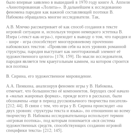
было впервые заявлено в вышедшей в 1970 году книге А. Аппеля
«Аннотированная «Лолита»». В дальнейшем к исследованию
феномена пародии как важной составляющей поэтики В.
Набокова обращались многие исследователи. Так,
A.В. Млечко рассматривает её как способ создания в тексте
игровой ситуации и, используя теорию немецкого эстетика В.
Изера («текст-как-игра»), приходит к выводу о том, что пародия и
- шире - игра способствует многоуровневому прочтению
набоковских текстов: «Проявляя себя на всех уровнях романной
структуры, пародия выступает как неотторжимый элемент её
художественного целого» [178; 159]. По мысли исследователя,
пародия является тем краеугольным камнем, на котором строится
вся поэтика
B. Сирина, его художественное мировидение.
А.А. Пимкина, анализируя феномен игры у В. Набокова,
отмечает, что большинство её компонентов, берущих своё начало
в «малых жанровых формах», прежде всего в рассказах, были
обозначены «еще в период русскоязычного творчества писателя»
[212; 44]. В связи с тем, что игра у В. Сирина происходит «на
двух уровнях: структуры текста и языка», по отношению ко всему
творчеству В. Набокова исследовательница использует термин
«игровая поэтика», под которым понимается «вся система
художественных средств, способствующих созданию игровой
специфики текста» [212; 145].