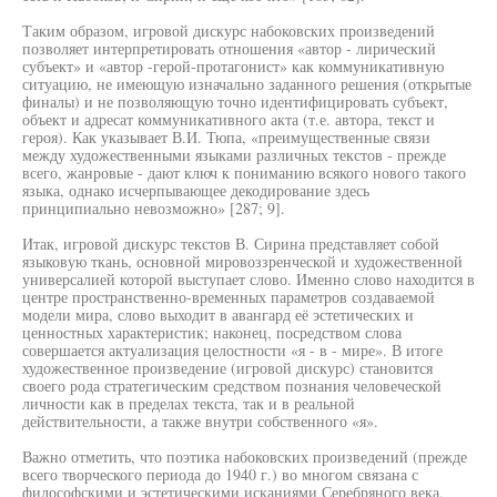
Таким образом, игровой дискурс набоковских произведений
позволяет интерпретировать отношения «автор - лирический
субъект» и «автор -герой-протагонист» как коммуникативную
ситуацию, не имеющую изначально заданного решения (открытые
финалы) и не позволяющую точно идентифицировать субъект,
объект и адресат коммуникативного акта (т.е. автора, текст и
героя). Как указывает В.И. Тюпа, «преимущественные связи
между художественными языками различных текстов - прежде
всего, жанровые - дают ключ к пониманию всякого нового такого
языка, однако исчерпывающее декодирование здесь
принципиально невозможно» [287; 9].
Итак, игровой дискурс текстов В. Сирина представляет собой
языковую ткань, основной мировоззренческой и художественной
универсалией которой выступает слово. Именно слово находится в
центре пространственно-временных параметров создаваемой
модели мира, слово выходит в авангард её эстетических и
ценностных характеристик; наконец, посредством слова
совершается актуализация целостности «я - в - мире». В итоге
художественное произведение (игровой дискурс) становится
своего рода стратегическим средством познания человеческой
личности как в пределах текста, так и в реальной
действительности, а также внутри собственного «я».
Важно отметить, что поэтика набоковских произведений (прежде
всего творческого периода до 1940 г.) во многом связана с
философскими и эстетическими исканиями Серебряного века,