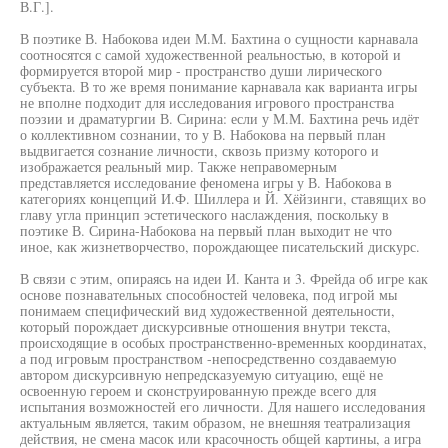
В.Г.].
В поэтике В. Набокова идеи М.М. Бахтина о сущности карнавала
соотносятся с самой художественной реальностью, в которой и
формируется второй мир - пространство души лирического
субъекта. В то же время понимание карнавала как варианта игры
не вполне подходит для исследования игрового пространства
поэзии и драматургии В. Сирина: если у М.М. Бахтина речь идёт
о коллективном сознании, то у В. Набокова на первый план
выдвигается сознание личности, сквозь призму которого и
изображается реальный мир. Также неправомерным
представляется исследование феномена игры у В. Набокова в
категориях концепций И.Ф. Шиллера и Й. Хёйзинги, ставящих во
главу угла принцип эстетического наслаждения, поскольку в
поэтике В. Сирина-Набокова на первый план выходит не что
иное, как жизнетворчество, порождающее писательский дискурс.
В связи с этим, опираясь на идеи И. Канта и 3. Фрейда об игре как
основе познавательных способностей человека, под игрой мы
понимаем специфический вид художественной деятельности,
который порождает дискурсивные отношения внутри текста,
происходящие в особых пространственно-временных координатах,
а под игровым пространством -непосредственно создаваемую
автором дискурсивную непредсказуемую ситуацию, ещё не
освоенную героем и сконструированную прежде всего для
испытания возможностей его личности. Для нашего исследования
актуальным является, таким образом, не внешняя театрализация
действия, не смена масок или красочность общей картины, а игра