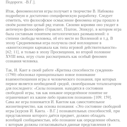
Подороги. -В.Г.].
Итак, феноменология игры получает в творчестве В. Набокова
подробную и достаточно специфическую разработку. Следует
отметить, что философское осмысление феномена игры прошло в
своём развитии целый ряд этапов. Своими корнями оно уходит в
античную философию (Гераклит, Платон, Эпикур), в котором игра
была составным понятием онтологических размышлений: о
степени свободы человека, об его месте во Вселенной и т.д. В
эпоху Средневековья игра получила своё воплощение в
«квинтэссенции карнавала как типа игровой действительности»
[62; 11], и только в эпоху Просвещения, во второй половине
XVIII века, игру стали рассматривать как особый феномен
сознания человека.
Так, И. Кант в своей работе «Критика способности суждения»
(1790) обосновал принципиально новое понимание
взаимоотношения игры и человеческого познания, при которых
первое является необходимой средой, своеобразным тотализатором
для последнего: «Силы познания. находятся в состоянии
свободной игры, так как никакое определённое понятие не
ограничивает их каким-либо правилом познания» [109; 159].
Сама же игра понимается И. Кантом как самостоятельное
жизнетворчество, как основа познания: «Это состояние свободной
игры [курсив И. Канта. - В.Г.] познавательных способностей, при
представлении которого даётся предмет, должно обладать
всеобщей сообщаемостью, ибо познание как определение объекта,
с которым должны согласовываться данные представления (в