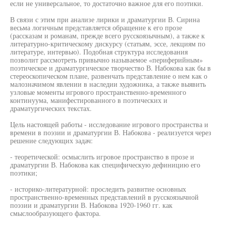
если не универсальное, то достаточно важное для его поэтики.
В связи с этим при анализе лирики и драматургии В. Сирина
весьма логичным представляется обращение к его прозе
(рассказам и романам, прежде всего русскоязычным), а также к
литературно-критическому дискурсу (статьям, эссе, лекциям по
литературе, интервью). Подобная структура исследования
позволит рассмотреть привычно называемое «периферийным»
поэтическое и драматургическое творчество В. Набокова как бы в
стереоскопическом плане, развенчать представление о нем как о
малозначимом явлении в наследии художника, а также выявить
узловые моменты игрового пространственно-временного
континуума, манифестированного в поэтических и
драматургических текстах.
Цель настоящей работы - исследование игрового пространства и
времени в поэзии и драматургии В. Набокова - реализуется через
решение следующих задач:
- теоретической: осмыслить игровое пространство в прозе и
драматургии В. Набокова как специфическую дефиницию его
поэтики;
- историко-литературной: проследить развитие основных
пространственно-временных представлений в русскоязычной
поэзии и драматургии В. Набокова 1920-1960 гг. как
смыслообразующего фактора.