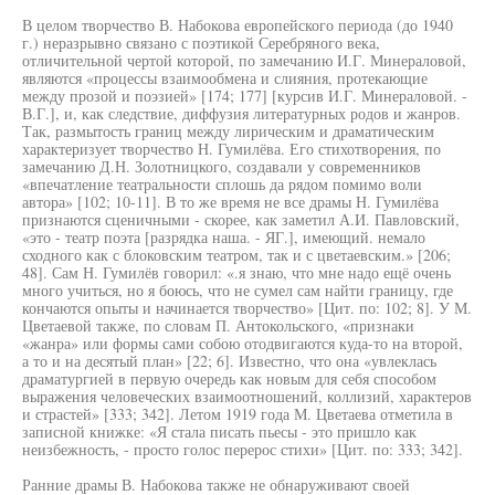
В целом творчество В. Набокова европейского периода (до 1940
г.) неразрывно связано с поэтикой Серебряного века,
отличительной чертой которой, по замечанию И.Г. Минераловой,
являются «процессы взаимообмена и слияния, протекающие
между прозой и поэзией» [174; 177] [курсив И.Г. Минераловой. -
В.Г.], и, как следствие, диффузия литературных родов и жанров.
Так, размытость границ между лирическим и драматическим
характеризует творчество Н. Гумилёва. Его стихотворения, по
замечанию Д.Н. Золотницкого, создавали у современников
«впечатление театральности сплошь да рядом помимо воли
автора» [102; 10-11]. В то же время не все драмы Н. Гумилёва
признаются сценичными - скорее, как заметил А.И. Павловский,
«это - театр поэта [разрядка наша. - ЯГ.], имеющий. немало
сходного как с блоковским театром, так и с цветаевским.» [206;
48]. Сам Н. Гумилёв говорил: «.я знаю, что мне надо ещё очень
много учиться, но я боюсь, что не сумел сам найти границу, где
кончаются опыты и начинается творчество» [Цит. по: 102; 8]. У М.
Цветаевой также, по словам П. Антокольского, «признаки
«жанра» или формы сами собою отодвигаются куда-то на второй,
а то и на десятый план» [22; 6]. Известно, что она «увлеклась
драматургией в первую очередь как новым для себя способом
выражения человеческих взаимоотношений, коллизий, характеров
и страстей» [333; 342]. Летом 1919 года М. Цветаева отметила в
записной книжке: «Я стала писать пьесы - это пришло как
неизбежность, - просто голос перерос стихи» [Цит. по: 333; 342].
Ранние драмы В. Набокова также не обнаруживают своей