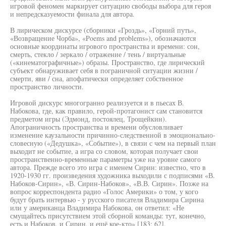
игровой феномен маркирует ситуацию свободы выбора для героя
и непредсказуемости финала для автора.
В лирическом дискурсе (сборники «Гроздь», «Горний путь»,
«Возвращение Чорба», «Poems and problems»), обозначаются
основные координаты игрового пространства и времени: сон,
смерть, стекло / зеркало / отражение / тень / виртуальные
(«кинематографичные») образы. Пространство, где лирический
субъект обнаруживает себя в пограничной ситуации жизни /
смерти, яви / сна, апофатически определяет собственное
пространство личности.
Игровой дискурс многогранно реализуется и в пьесах В.
Набокова, где, как правило, герой-протагонист сам становится
предметом игры (Эдмонд, постоялец, Трощейкин).
Апограничность пространства и времени обусловливает
изменение каузальности причинно-следственной в эмоционально-
словесную («Дедушка», «Событие»), в связи с чем на первый план
выходит не событие, а игра со словом, которая получает свои
пространственно-временные параметры уже на уровне самого
автора. Прежде всего это игра с именем Сирин: известно, что в
1920-1930 гг. произведения художника выходили с подписями «В.
Набоков-Сирин», «В. Сирин-Набоков», «В.В. Сирин». Позже на
вопрос корреспондента радио «Голос Америки» о том, у кого
будут брать интервью - у русского писателя Владимира Сирина
или у американца Владимира Набокова, он ответил: «Не
смущайтесь присутствием этой сборной команды: тут, конечно,
есть и Набоков, и Сирин, и ещё кое-кто» [183; 62].