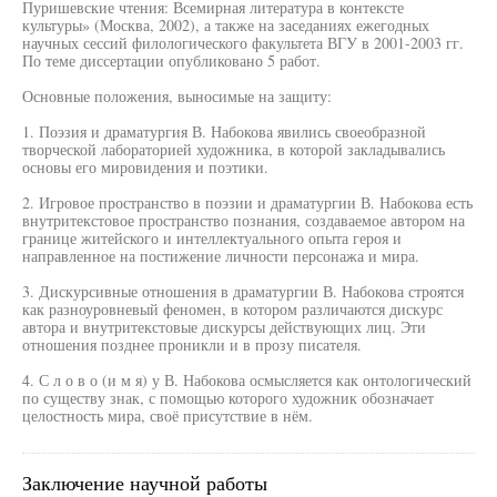
Пуришевские чтения: Всемирная литература в контексте
культуры» (Москва, 2002), а также на заседаниях ежегодных
научных сессий филологического факультета ВГУ в 2001-2003 гг.
По теме диссертации опубликовано 5 работ.
Основные положения, выносимые на защиту:
1. Поэзия и драматургия В. Набокова явились своеобразной
творческой лабораторией художника, в которой закладывались
основы его мировидения и поэтики.
2. Игровое пространство в поэзии и драматургии В. Набокова есть
внутритекстовое пространство познания, создаваемое автором на
границе житейского и интеллектуального опыта героя и
направленное на постижение личности персонажа и мира.
3. Дискурсивные отношения в драматургии В. Набокова строятся
как разноуровневый феномен, в котором различаются дискурс
автора и внутритекстовые дискурсы действующих лиц. Эти
отношения позднее проникли и в прозу писателя.
4. С л о в о (и м я) у В. Набокова осмысляется как онтологический
по существу знак, с помощью которого художник обозначает
целостность мира, своё присутствие в нём.
Заключение научной работы