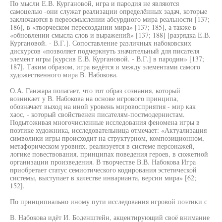
По мысли Е.В. Кургановой, игра и пародия не являются
самоцелью -они служат реализации определённых задач, которые
заключаются в переосмыслении абсурдного мира реальности [137;
186], в «творческом пересоздании мира» [137; 185], а также в
«обновлении смысла слов и выражений» [137; 188] [разрядка Е.В.
Кургановой. - В.Г.]. Сопоставление различных набоковских
дискурсов «позволяет подчеркнуть значительный для писателя
элемент игры [курсив Е.В. Кургановой. - В.Г.] в пародии» [137;
187]. Таким образом, игра ведётся и между элементами самого
художественного мира В. Набокова.
О.А. Ганжара полагает, что тот образ сознания, который
возникает у В. Набокова на основе игрового принципа,
обозначает выход на иной уровень мировосприятия - мир как
хаос, - который свойственен писателям-постмодернистам.
Подытоживая многочисленные исследования феномена игры в
поэтике художника, исследовательница отмечает: «Актуализация
символики игры происходит на структурном, композиционном,
метафорическом уровнях, реализуется в системе персонажей,
логике повествования, принципах поведения героев, в сюжетной
организации произведения. В творчестве В.В. Набокова Игра
приобретает статус семиотического кодирования эстетической
системы, выступает в качестве инварианта, версии мира» [62;
152].
По принципиально иному пути исследования игровой поэтики с
В. Набокова идёт И. Боденштейн, акцентирующий своё внимание