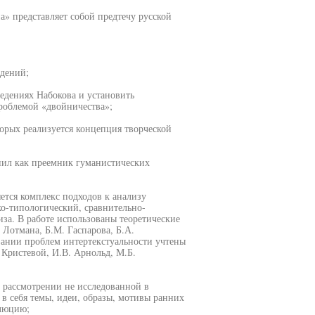
а» представляет собой предтечу русской
едений;
едениях Набокова и установить
роблемой «двойничества»;
орых реализуется концепция творческой
упил как преемник гуманистических
ется комплекс подходов к анализу
ко-типологический, сравнительно-
за. В работе использованы теоретические
Лотмана, Б.М. Гаспарова, Б.А.
овании проблем интертекстуальности учтены
 Кристевой, И.В. Арнольд, М.Б.
в рассмотрении не исследованной в
в себя темы, идеи, образы, мотивы ранних
олюцию;