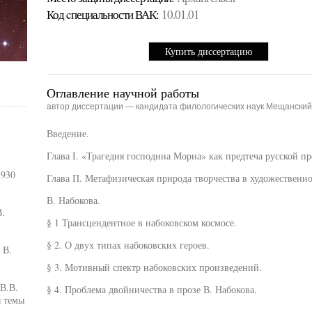
Код cпециальности ВАК:
10.01.01
Купить диссертацию
Оглавление научной работы
автор диссертации — кандидата филологических наук Мещанский
Введение.
Глава I. «Трагедия господина Морна» как предтеча русской пр
1930
Глава П. Метафизическая природа творчества в художественн
В. Набокова.
В.
§ 1 Трансцендентное в набоковском космосе.
§ 2. О двух типах набоковских героев.
 В.
§ 3. Мотивный спектр набоковских произведений.
В.В.
§ 4. Проблема двойничества в прозе В. Набокова.
я темы