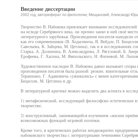
Введение диссертации
2002 год, автореферат по филологии, Мещанский, Александр Юр
Творчество В. Набокова привлекает внимание исследователей 
на исходе Серебряного века, он прочно занял в ней своё мест
литературного зарубежья. Произведения писателя находили о
как его современников (В. Ходасевича, В. Вейдле, П. Бицилли
Савельева, К. Зайцева, М. Цетлина), так и в исследованиях с
Старка, А. Долинина, В. Александрова, Л. Рягузовой, Б. Авери
Ерофеева, Г. Хасина, М. Ямпольского, Н. Фатеевой, М. Липове
Художественное наследие В. Набокова давно вызывает споры 
произведения писателя была разной: резкие, язвительные отз
Терапиано, Г. Адамовича «уживались» с менее категоричными
Бицилли, М. Цетлина и др.
В литературной критике можно выделить два аспекта в исслед
1) метафизический, исследующий философско-эстетические вз
творчестве;
2) конструктивный, занимающийся изучением «жизни приёмо
всевозможных функций игровой поэтики.
Кроме того, в критических работах неоднократно предприним
набоковского творчества с литературными течениями Серебряно