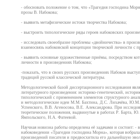
- обосновать положение о том, что «Трагедия господина Морн
прозы В. Набокова;
- выявить метафизические истоки творчества Набокова;
- выстроить типологические ряды героев набоковских произв
- исследовать своеобразие проблемы «двойничества» в произв
взаимосвязь набоковской концепции творческой личности с п
- выявить основные художественные приёмы, посредством кот
личности в произведениях Набокова;
-показать, что в своих русских произведениях Набоков выст
традиций русской классической литературы.
Методологической базой диссертационного исследования явля
литературного произведения: историко-генетический, истори
типологический с применением элементов структурного анали
и методологические идеи М.М. Бахтина, Д.С. Лихачёва, Ю.М. 
Успенского, В.В. Агеносова, В.Е. Александрова. При исслед
теоретические положения, выдвинутые в работах Р. Барта, Ю.
Ямпольского, Н.А. Фатеевой.
Научная новизна работы определена её задачами и состоит: - 
набоковедении «Трагедии господина Морна», которая вобрала 
произведений писателя и предвосхитила его дальнейшую эв