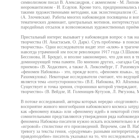
символизмом писал В. Александров, с акмеизмом - М. Липове
неоромантизмом - И. Есаулов. Кроме того, предпринимались п
такими художественными методами, как экзистенциализм (С.
(А. Злочевская). Работы многих набоковедов посвящены и во
тематических доминант, центральных мотивов, интертексту
пародийных отсылок и всевозможных художественных приёмов
Пристальный интерес вызывает у набоковедов вопрос о так н
творчества (Н. Анастасьев, О. Дарк). Суть проблемы- в поиск
творчества». Одни исследователи видят этот «ключ» в трагиче
навсегда утраченной им после революции 1917 года (З.Шаховс
Бессонова, И. Броуде), и вполне закономерно, что для них в т
доминирующей тема памяти. По мнению других, «загадка Сир
приемов» (В. Ходасевич, а также А. Люксембург, Г. Рахимкуло
«феномен Набокова» - это, прежде всего, «феномен языка», 
Рахимкулова). Некоторые исследователи считают, что ведуще
является тема «потусторонности» (В.Е. Набокова, Ю. Айхенва
Существует и точка зрения, сторонники которой утверждают, 
творчество» (В. Вейдле, И. Голенищев-Кутузов, Л. Рягузова,
В потоке исследований, авторы которых нередко «подгоняют»
восприятие живого многообразия набоковского космоса затруд
как «феномену языка» или «феномену идей» в некоторой степ
сомнительными представляются утверждения ряда набоковедо
феномена Набокова-писателя нужно искать исключительно в е
«игровой» стилистике его произведений. Впрочем, сам В. Н
тревогу за тексты гения, «уродуемые» разными интерпретатор
правдоподобие» писатель указывал на то, что исследователь