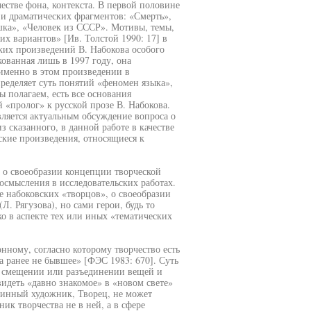
естве фона, контекста. В первой половине
 и драматических фрагментов: «Смерть»,
ка», «Человек из СССР». Мотивы, темы,
 вариантов» [Ив. Толстой 1990: 17] в
ских произведений В. Набокова особого
ованная лишь в 1997 году, она
 именно в этом произведении в
ределяет суть понятий «феномен языка»,
 полагаем, есть все основания
 «пролог» к русской прозе В. Набокова.
вляется актуальным обсуждение вопроса о
 сказанного, в данной работе в качестве
еские произведения, относящиеся к
с о своеобразии концепции творческой
осмысления в исследовательских работах.
е набоковских «творцов», о своеобразии
. Рягузова), но сами герои, будь то
о в аспекте тех или иных «тематических
нному, согласно которому творчество есть
а ранее не бывшее» [ФЭС 1983: 670]. Суть
ом смещении или разъединении вещей и
идеть «давно знакомое» в «новом свете»
стинный художник, Творец, не может
ик творчества не в ней, а в сфере