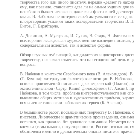
творчества того или иного писателя, нередко «делает те наход
ему, как правило, становится едва ли не самым худшим для ег
неизбежно бывает искажена, даже если факты в ней достоверн
мысль В. Набокова не потеряла своей актуальности и сегодня.
плодотворным усилиям таких исследователей творчества В. На
Битов, Г. Барабтарло,
A. Долинин, А. Мулярчик, И. Сухих, В. Старк, Н. Фатеева и м
всесторонне исследовали художественное наследие писателя, у
содержательным аспектам, так и аспектам формы.
Обзор научных публикаций, кандидатских и докторских дисс
творчеству, позволяет отметить, что на сегодняшний день в 
вопросы:
B. Набоков в контексте Серебряного века (В. Александров); В
(Т. Кучина); литературно-философские позиции В. Набокова, 
основы произведений писателя с древнегреческой (Платон), 
экзистенциальной (Сартр, Камю) философиями (Г. Хасин); п
Набокова, в том числе, проблема интертекстуальности как сп
выявление общих мотивов и художественных приёмов, характ
осмысление типологии набоковских героев (Б. Аверин).
В большинстве работ, посвящённых творчеству В. Набокова, о
писателя. Лирические и драматические произведения, ознамен
остаются, как правило, без должного внимания. Несмотря на 
космоса (темы памяти, потусторонности, России, изгнания, с
обозначены именно в драматических опытах писателя, драмы 