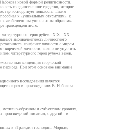
. Набокова новой формой религиозности,
о есть то единственное средство, которое
ре, где господствует пошлость. Таким
 способная к «уникальным открытиям», к
н» «собственным уникальным образом».
ре трансцендентного.
у литературного героя рубежа XIX - XX
азывают амбивалентность личностного
протагониста, конфликт личности с миром
ю творческой личности, важно не упустить
типом литературного героя рубежа веков.
ожественная концепция творческой
го периода. При этом основное внимание
ационного исследования является
щего героя в произведениях В. Набокова
м, мотивно-образном и субъектном уровнях,
 произведений писателя, с другой - в
ванных в «Трагедии господина Морна»;