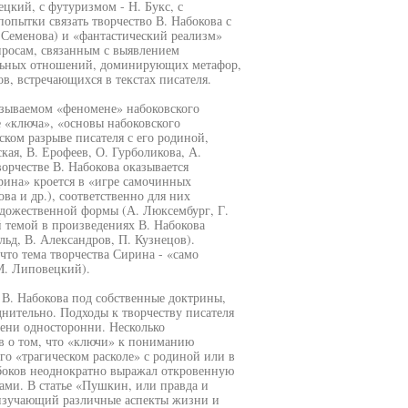
цкий, с футуризмом - Н. Букс, с
опытки связать творчество В. Набокова с
 Семенова) и «фантастический реализм»
просам, связанным с выявлением
альных отношений, доминирующих метафор,
, встречающихся в текстах писателя.
азываемом «феномене» набоковского
е «ключа», «основы набоковского
ском разрыве писателя с его родиной,
кая, В. Ерофеев, О. Гурболикова, А.
ворчестве В. Набокова оказывается
ина» кроется в «игре самочинных
ва и др.), соответственно для них
художественной формы (А. Люксембург, Г.
й темой в произведениях В. Набокова
льд, В. Александров, П. Кузнецов).
что тема творчества Сирина - «само
 М. Липовецкий).
 В. Набокова под собственные доктрины,
нительно. Подходы к творчеству писателя
ени односторонни. Несколько
в о том, что «ключи» к пониманию
го «трагическом расколе» с родиной или в
абоков неоднократно выражал откровенную
ами. В статье «Пушкин, или правда и
, изучающий различные аспекты жизни и