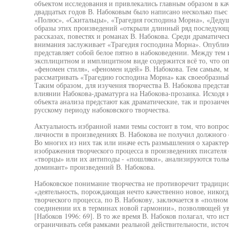
объектом исследования и привлекались главным образом в кач
двадцатых годов В. Набоковым было написано несколько пьес
«Полюс», «Скитальцы», «Трагедия господина Морна», «Дедуш
образы этих произведений «открыли длинный ряд последующих
рассказах, повестях и романах В. Набокова. Среди драматиче
внимания заслуживает «Трагедия господина Морна». Опублик
представляет собой белое пятно в набоковедении. Между тем
эксплицитном и имплицитном виде содержится всё то, что оп
«феномен стиля», «феномен идей» В. Набокова. Тем самым, мы
рассматривать «Трагедию господина Морна» как своеобразный
Таким образом, для изучения творчества В. Набокова предста
влиянии Набокова-драматурга на Набокова-прозаика. Исходя из
объекта анализа предстают как драматические, так и прозаич
русскому периоду набоковского творчества.
Актуальность избранной нами темы состоит в том, что вопро
личности в произведениях В. Набокова не получил должного 
Во многих из них так или иначе есть размышления о характер
изображения творческого процесса в произведениях писателя (Л
«творцы» или их антиподы - «пошляки», анализируются тольк
доминант» произведений В. Набокова.
Набоковское понимание творчества не противоречит традицио
«деятельность, порождающая нечто качественно новое, никогд
творческого процесса, по В. Набокову, заключается в «полн
соединении их в терминах новой гармонии», позволяющей ув
[Набоков 1996: 69]. В то же время В. Набоков полагал, что и
ограничивать себя рамками реальной действительности, источн