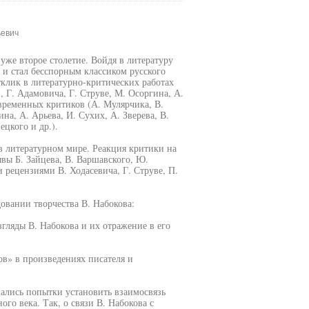
ьевич
уже второе столетие. Войдя в литературу
о и стал бесспорным классиком русского
тклик в литературно-критических работах
, Г. Адамовича, Г. Струве, М. Осоргина, А.
овременных критиков (А. Мулярчика, В.
на, А. Арьева, И. Сухих, А. Зверева, В.
цкого и др.).
в литературном мире. Реакция критики на
ывы Б. Зайцева, В. Варшавского, Ю.
 рецензиями В. Ходасевича, Г. Струве, П.
овании творчества В. Набокова:
гляды В. Набокова и их отражение в его
в» в произведениях писателя и
ались попытки установить взаимосвязь
го века. Так, о связи В. Набокова с