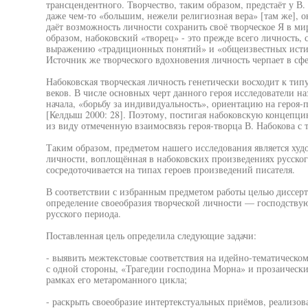
трансцендентного. Творчество, таким образом, предстаёт у В
даже чем-то «большим, нежели религиозная вера» [там же], он
даёт возможность личности сохранить своё творческое Я в ми
образом, набоковский «творец» - это прежде всего личность,
выражению «традиционных понятий» и «общеизвестных исти
Источник же творческого вдохновения личность черпает в сфе
Набоковская творческая личность генетически восходит к тип
веков. В числе основных черт данного героя исследователи н
начала, «борьбу за индивидуальность», ориентацию на героя-
[Келдыш 2000: 28]. Поэтому, постигая набоковскую концепци
из виду отмеченную взаимосвязь героя-творца В. Набокова с 
Таким образом, предметом нашего исследования является худ
личности, воплощённая в набоковских произведениях русско
сосредоточивается на типах героев произведений писателя.
В соответствии с избранным предметом работы целью диссерт
определение своеобразия творческой личности — господствую
русского периода.
Поставленная цель определила следующие задачи:
- выявить межтекстовые соответствия на идейно-тематическо
с одной стороны, «Трагедии господина Морна» и прозаических
рамках его метароманного цикла;
- раскрыть своеобразие интертекстуальных приёмов, реализо