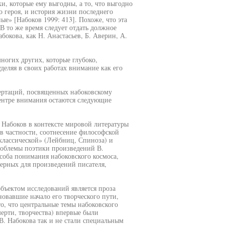
ки, которые ему выгодны, а то, что выгодно
о героя, и история жизни последнего
ые» [Набоков 1999: 413]. Похоже, что эта
 В то же время следует отдать должное
бокова, как Н. Анастасьев, Б. Аверин, А.
ногих других, которые глубоко,
деляя в своих работах внимание как его
ертаций, посвященных набоковскому
центре внимания остаются следующие
. Набоков в контексте мировой литературы
в частности, соотнесение философской
«классической» (Лейбниц, Спиноза) и
роблемы поэтики произведений В.
особа понимания набоковского космоса,
ерных для произведений писателя,
бъектом исследований является проза
овавшие начало его творческого пути,
то, что центральные темы набоковского
мерти, творчества) впервые были
В. Набокова так и не стали специальным