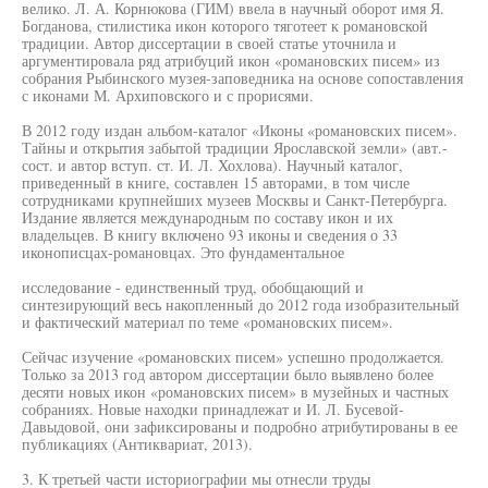
велико. Л. А. Корнюкова (ГИМ) ввела в научный оборот имя Я.
Богданова, стилистика икон которого тяготеет к романовской
традиции. Автор диссертации в своей статье уточнила и
аргументировала ряд атрибуций икон «романовских писем» из
собрания Рыбинского музея-заповедника на основе сопоставления
с иконами М. Архиповского и с прорисями.
В 2012 году издан альбом-каталог «Иконы «романовских писем».
Тайны и открытия забытой традиции Ярославской земли» (авт.-
сост. и автор вступ. ст. И. Л. Хохлова). Научный каталог,
приведенный в книге, составлен 15 авторами, в том числе
сотрудниками крупнейших музеев Москвы и Санкт-Петербурга.
Издание является международным по составу икон и их
владельцев. В книгу включено 93 иконы и сведения о 33
иконописцах-романовцах. Это фундаментальное
исследование - единственный труд, обобщающий и
синтезирующий весь накопленный до 2012 года изобразительный
и фактический материал по теме «романовских писем».
Сейчас изучение «романовских писем» успешно продолжается.
Только за 2013 год автором диссертации было выявлено более
десяти новых икон «романовских писем» в музейных и частных
собраниях. Новые находки принадлежат и И. Л. Бусевой-
Давыдовой, они зафиксированы и подробно атрибутированы в ее
публикациях (Антиквариат, 2013).
3. К третьей части историографии мы отнесли труды