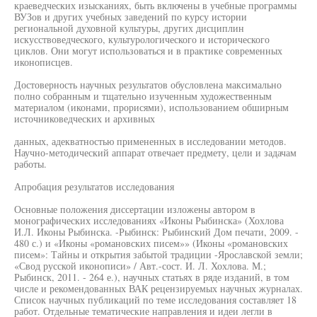
краеведческих изысканиях, быть включены в учебные программы
ВУЗов и других учебных заведений по курсу истории
региональной духовной культуры, других дисциплин
искусствоведческого, культурологического и исторического
циклов. Они могут использоваться и в практике современных
иконописцев.
Достоверность научных результатов обусловлена максимально
полно собранным и тщательно изученным художественным
материалом (иконами, прорисями), использованием обширным
источниковедческих и архивных
данных, адекватностью примененных в исследовании методов.
Научно-методический аппарат отвечает предмету, цели и задачам
работы.
Апробация результатов исследования
Основные положения диссертации изложены автором в
монографических исследованиях «Иконы Рыбинска» (Хохлова
И.Л. Иконы Рыбинска. -Рыбинск: Рыбинский Дом печати, 2009. -
480 с.) и «Иконы «романовских писем»» (Иконы «романовских
писем»: Тайны и открытия забытой традиции -Ярославской земли;
«Свод русской иконописи» / Авт.-сост. И. Л. Хохлова. М.;
Рыбинск, 2011. - 264 е.), научных статьях в ряде изданий, в том
числе и рекомендованных ВАК рецензируемых научных журналах.
Список научных публикаций по теме исследования составляет 18
работ. Отдельные тематические направления и идеи легли в