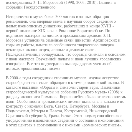
исследованиях 3. П. Морозовой (1998, 2003, 2010). Выявив в
собрании Государственного
Исторического музея более 300 листов иконных образцов
романовцев, она впервые ввела в научный оборот сведения о
целых иконописных династиях, работавших в конце XVIII -
первой половине XIX века в Романове-Борисоглебске. По
подписям мастеров на листах и ярославским архивам 3. П.
Морозова установила семейные связи династии Архиповских и
годы их работы, наметила особенности творческого почерка
некоторых иконописцев, личные и деловые связи.
Исследовательница обнаружила, что образцы снимали в основном
с икон мастеров Оружейной палаты и икон лучших ярославских
изографов. Все это подтвердило выводы других ученых об
истоках «романовских писем».
В 2000-е годы сотрудники столичных музеев, изучая искусство
старообрядчества, стали обращаться к теме романовской иконы. В
каталоге выставки «Образы и символы старой веры. Памятники
старообрядческой культуры из собрания Русского музея» (2008) к
разделу иконописи Романова-Борисоглебска было отнесено восемь
икон. Особенности «романовских писем» выявлены в каталоге по
контрасту с иконами Выга, Севера, Петербурга, Москвы и
Подмосковья, Мстеры и Палеха, Костромской, Нижегородской,
Саратовской губерний, Урала, Ветки. Этот подход способствовал
упорядочению накопленных сведений о состоянии иконописания
в этих центрах в соотношении с иконами «романовских писем».