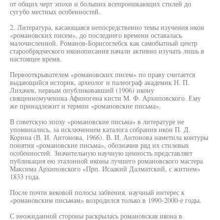
от общих черт эпохи и больших всепроникающих стилей до
сугубо местных особенностей.
2. Литература, касающаяся непосредственно темы изучения икон
«романовских писем», до последнего времени оставалась
малочисленной. Романов-Борисоглебск как самобытный центр
старообрядческого иконописания начали активно изучать лишь в
настоящее время.
Первооткрывателем «романовских писем» по праву считается
выдающийся историк, археолог и палеограф академик Н. П.
Лихачев, первым опубликовавший (1906) икону
священномученика Афиногена кисти М. Ф. Архиповского. Ему
же принадлежит и термин «романовские письма».
В советскую эпоху «романовские письма» в литературе не
упоминались, за исключением каталога собрания икон П. Д.
Корина (В. И. Антонова, 1966). В. И. Антонова наметила контуры
понятия «романовские письма», обозначив ряд их стилевых
особенностей. Значительную научную ценность представляет
публикация ею эталонной иконы лучшего романовского мастера
Максима Архиповского «Прп. Исаакий Далматский, с житием»
1833 года.
После почти вековой полосы забвения, научный интерес к
«романовским письмам» возродился только в 1990-2000-е годы.
С неожиданной стороны раскрылась романовская икона в