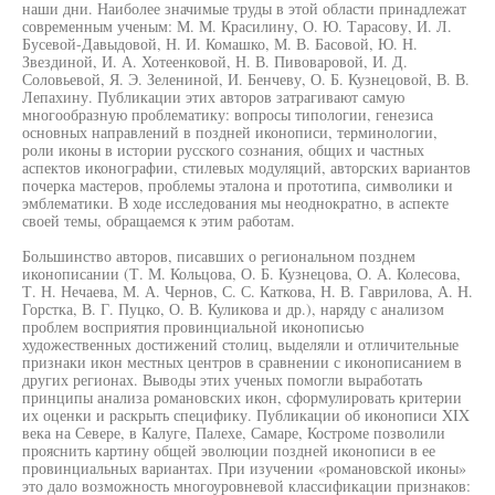
наши дни. Наиболее значимые труды в этой области принадлежат
современным ученым: М. М. Красилину, О. Ю. Тарасову, И. Л.
Бусевой-Давыдовой, Н. И. Комашко, М. В. Басовой, Ю. Н.
Звездиной, И. А. Хотеенковой, Н. В. Пивоваровой, И. Д.
Соловьевой, Я. Э. Зелениной, И. Бенчеву, О. Б. Кузнецовой, В. В.
Лепахину. Публикации этих авторов затрагивают самую
многообразную проблематику: вопросы типологии, генезиса
основных направлений в поздней иконописи, терминологии,
роли иконы в истории русского сознания, общих и частных
аспектов иконографии, стилевых модуляций, авторских вариантов
почерка мастеров, проблемы эталона и прототипа, символики и
эмблематики. В ходе исследования мы неоднократно, в аспекте
своей темы, обращаемся к этим работам.
Большинство авторов, писавших о региональном позднем
иконописании (Т. М. Кольцова, О. Б. Кузнецова, О. А. Колесова,
Т. Н. Нечаева, М. А. Чернов, С. С. Каткова, Н. В. Гаврилова, А. Н.
Горстка, В. Г. Пуцко, О. В. Куликова и др.), наряду с анализом
проблем восприятия провинциальной иконописью
художественных достижений столиц, выделяли и отличительные
признаки икон местных центров в сравнении с иконописанием в
других регионах. Выводы этих ученых помогли выработать
принципы анализа романовских икон, сформулировать критерии
их оценки и раскрыть специфику. Публикации об иконописи XIX
века на Севере, в Калуге, Палехе, Самаре, Костроме позволили
прояснить картину общей эволюции поздней иконописи в ее
провинциальных вариантах. При изучении «романовской иконы»
это дало возможность многоуровневой классификации признаков: