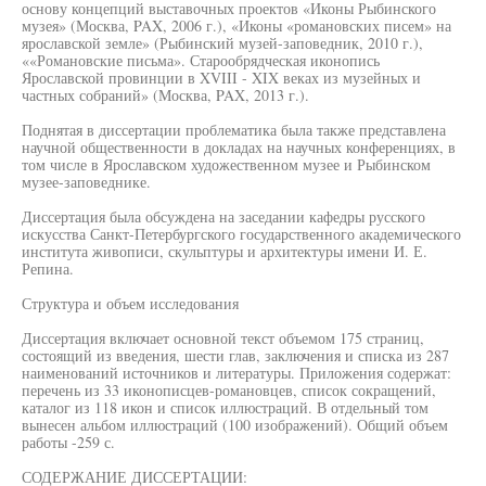
основу концепций выставочных проектов «Иконы Рыбинского
музея» (Москва, PAX, 2006 г.), «Иконы «романовских писем» на
ярославской земле» (Рыбинский музей-заповедник, 2010 г.),
««Романовские письма». Старообрядческая иконопись
Ярославской провинции в XVIII - XIX веках из музейных и
частных собраний» (Москва, PAX, 2013 г.).
Поднятая в диссертации проблематика была также представлена
научной общественности в докладах на научных конференциях, в
том числе в Ярославском художественном музее и Рыбинском
музее-заповеднике.
Диссертация была обсуждена на заседании кафедры русского
искусства Санкт-Петербургского государственного академического
института живописи, скульптуры и архитектуры имени И. Е.
Репина.
Структура и объем исследования
Диссертация включает основной текст объемом 175 страниц,
состоящий из введения, шести глав, заключения и списка из 287
наименований источников и литературы. Приложения содержат:
перечень из 33 иконописцев-романовцев, список сокращений,
каталог из 118 икон и список иллюстраций. В отдельный том
вынесен альбом иллюстраций (100 изображений). Общий объем
работы -259 с.
СОДЕРЖАНИЕ ДИССЕРТАЦИИ: