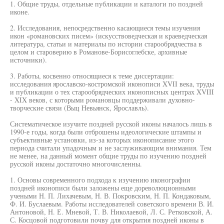
1. Общие труды, отдельные публикации и каталоги по поздней
иконе.
2. Исследования, непосредственно касающиеся темы изучения
икон «романовских писем» (искусствоведческая и краеведческая
литература, статьи и материалы по истории старообрядчества в
целом и староверию в Романове-Борисоглебске, архивные
источники).
3. Работы, косвенно относящиеся к теме диссертации:
исследования ярославско-костромской иконописи XVII века, труды
и публикации о тех старообрядческих иконописных центрах XVIII
- XIX веков, с которыми романовцы поддерживали духовно-
творческие связи (Выц Невьянск, Ярославль).
Систематическое изучите поздней русской иконы началось лишь в
1990-е годы, когда были отброшены идеологические штампы и
субъективные установки, из-за которых иконописание этого
периода считали упадочным и не заслуживающим внимания. Тем
не менее, на данный момент общие труды по изучению поздней
русской иконы достаточно многочисленны.
1. Основы современного подхода к изучению иконографии
поздней иконописи были заложены еще дореволюционными
учеными Н. П. Лихачевым, Н. В. Покровским, Н. П. Кондаковым,
Ф. И. Буслаевым. Работы исследователей советского времени В. И.
Антоновой, Н. Е. Мневой, Т. В. Николаевой, Л. С. Ретковской, А.
С. Косцовой подготовили почву для открытия поздней иконы в