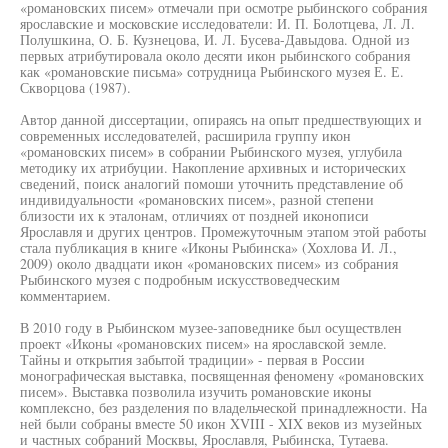
«романовских писем» отмечали при осмотре рыбинского собрания
ярославские и московские исследователи: И. П. Болотцева, Л. Л.
Полушкина, О. Б. Кузнецова, И. Л. Бусева-Давыдова. Одной из
первых атрибутировала около десяти икон рыбинского собрания
как «романовские письма» сотрудница Рыбинского музея Е. Е.
Скворцова (1987).
Автор данной диссертации, опираясь на опыт предшествующих и
современных исследователей, расширила группу икон
«романовских писем» в собрании Рыбинского музея, углубила
методику их атрибуции. Накопление архивных и исторических
сведений, поиск аналогий помоши уточнить представление об
индивидуальности «романовских писем», разной степени
близости их к эталонам, отличиях от поздней иконописи
Ярославля и других центров. Промежуточным этапом этой работы
стала публикация в книге «Иконы Рыбинска» (Хохлова И. Л.,
2009) около двадцати икон «романовских писем» из собрания
Рыбинского музея с подробным искусствоведческим
комментарием.
В 2010 году в Рыбинском музее-заповеднике был осуществлен
проект «Иконы «романовских писем» на ярославской земле.
Тайны и открытия забытой традиции» - первая в России
монографическая выставка, посвященная феномену «романовских
писем». Выставка позволила изучить романовские иконы
комплексно, без разделения по владельческой принадлежности. На
ней были собраны вместе 50 икон XVIII - XIX веков из музейных
и частных собраний Москвы, Ярославля, Рыбинска, Тутаева.