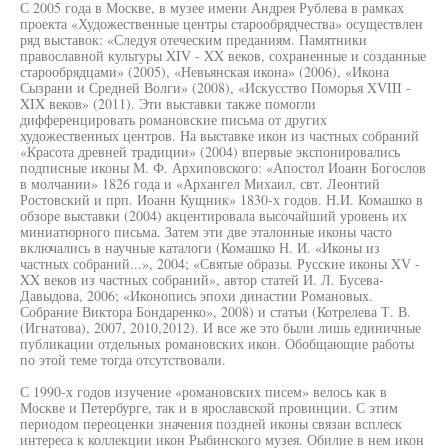
С 2005 года в Москве, в музее имени Андрея Рублева в рамках
проекта «Художественные центры старообрядчества» осуществлен
ряд выставок: «Следуя отеческим преданиям. Памятники
православной культуры XIV - XX веков, сохраненные и созданные
старообрядцами» (2005), «Невьянская икона» (2006), «Икона
Сызрани и Средней Волги» (2008), «Искусство Поморья XVIII -
XIX веков» (2011). Эти выставки также помогли
дифференцировать романовские письма от других
художественных центров. На выставке икон из частных собраний
«Красота древней традиции» (2004) впервые экспонировались
подписные иконы М. Ф. Архиповского: «Апостол Иоанн Богослов
в молчании» 1826 года и «Архангел Михаил, свт. Леонтий
Ростовский и прп. Иоанн Кущник» 1830-х годов. Н.И. Комашко в
обзоре выставки (2004) акцентировала высочайший уровень их
миниатюрного письма. Затем эти две эталонные иконы часто
включались в научные каталоги (Комашко Н. И. «Иконы из
частных собраний...», 2004; «Святые образы. Русские иконы XV -
XX веков из частных собраний», автор статей И. Л. Бусева-
Давыдова, 2006; «Иконопись эпохи династии Романовых.
Собрание Виктора Бондаренко», 2008) и статьи (Котрелева Т. В.
(Игнатова), 2007, 2010,2012). И все же это были лишь единичные
публикации отдельных романовских икон. Обобщающие работы
по этой теме тогда отсутствовали.
С 1990-х годов изучение «романовских писем» велось как в
Москве и Петербурге, так и в ярославской провинции. С этим
периодом переоценки значения поздней иконы связан всплеск
интереса к коллекции икон Рыбинского музея. Обилие в нем икон