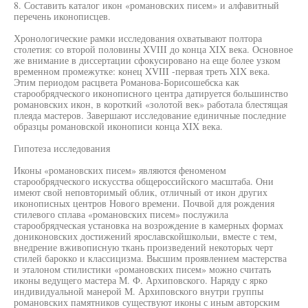
8. Составить каталог икон «романовских писем» и алфавитный
перечень иконописцев.
Хронологические рамки исследования охватывают полтора
столетия: со второй половины XVIII до конца XIX века. Основное
же внимание в диссертации сфокусировано на еще более узком
временном промежутке: конец XVIII -первая треть XIX века.
Этим периодом расцвета Романова-Борисошебска как
старообрядческого иконописного центра датируется большинство
романовских икон, в короткий «золотой век» работала блестящая
плеяда мастеров. Завершают исследование единичные последние
образцы романовской иконописи конца XIX века.
Гипотеза исследования
Иконы «романовских писем» являются феноменом
старообрядческого искусства общероссийского масштаба. Они
имеют свой неповторимый облик, отличный от икон других
иконописных центров Нового времени. Почвой для рождения
стилевого сплава «романовских писем» послужила
старообрядческая установка на возрождение в камерных формах
дониконовских достижений ярославскойшколыи, вместе с тем,
внедрение вживописную ткань произведений некоторых черт
стилей барокко и классицизма. Высшим проявлением мастерства
и эталоном стилистики «романовских писем» можно считать
иконы ведущего мастера М. Ф. Архиповского. Наряду с ярко
индивидуальной манерой М. Архиповского внутри группы
романовских памятников существуют иконы с иным авторским