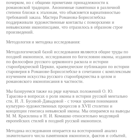
почерком, но с общими приметами принадлежности к
романовской традиции. Анонимные памятники в различной
степени близки к эталонам, что объясняется вариативностью
требований заказа. Мастера Романова-Борисоглебска
поддерживали художественные контакты с поморскими и
невьянскими иконописцами, что отразилось в образном строе
произведений.
Методология и методика исследования:
Методологической базой исследования являются общие труды по
поздней иконописи, исследования по богословию иконы, издания
по философии русского церковного раскола и истории
старообрядческой Церкви, краеведческие публикации по истории
староверия в Романове-Борисоглебске в сочетании с комплексным
изучением искусства русского старообрядчества в целом и
романовского иконописания в частности.
Мы базируемся также на ряде научных положений О. Ю.
Тарасова-в вопросах о роли иконы в истории русской ментально
сти, И. Л. Бусевой-Давыдовой - с точки зрения понимания
культурно-художественных процессов в XVII столетии и
концепции генезиса невьянской иконы. Мы опираемся на выводы
М. М. Красилина и Н. И. Комашко относительно модуляций
европейских стилей в поздней русской иконописи.
Методика исследования опирается на всесторонний анализ
значительного числа памятников иконописи, фактов и событий,