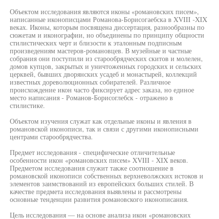
Объектом исследования являются иконы «романовских писем»,
написанные иконописцами Романова-Борисогаебска в XVIII -XIX
веках. Иконы, которым посвящена диссертация, разнообразны по
сюжетам и иконографии, но объединены по принципу общности
стилистических черт и близости к эталонным подписным
произведениям мастеров-романовцев. В музейные и частные
собрания они поступили из старообрядческих скитов и молелен,
домов купцов, закрытых и уничтоженных городских и сельских
церквей, бывших дворянских усадеб и монастырей, коллекций
известных дореволюционных собирателей. Различное
происхождение икон часто фиксирует адрес заказа, но единое
место написания - Романов-Борисоглебск - отражено в
стилистике.
Объектом изучения служат как отдельные иконы и явления в
романовской иконописи, так и связи с другими иконописными
центрами старообрядчества.
Предмет исследования - специфические отличительные
особенности икон «романовских писем» XVIII - XIX веков.
Предметом исследования служит также соотношение в
романовской иконописи собственных верхневолжских истоков и
элементов заимствований из европейских больших стилей. В
качестве предмета исследования выявлены и рассмотрены
основные тенденции развития романовского иконописания.
Цель исследования — на основе анализа икон «романовских