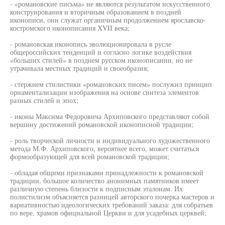
- «романовские письма» не являются результатом искусственного
конструирования и вторичным образованием в поздней
иконописи, они служат органичным продолжением ярославско-
костромского иконописания XVII века;
- романовская иконопись эволюционировала в русле
общероссийских тенденций и согласно логике воздействия
«больших стилей» в позднем русском иконописании, но не
утрачивала местных традиций и своеобразия;
- стержнем стилистики «романовских писем» послужил принцип
орнаментализации изображения на основе синтеза элементов
разных стилей и эпох;
- иконы Максима Федоровича Архиповского представляют собой
вершину достижений романовской иконописной традиции;
- роль творческой личности и индивидуального художественного
метода М.Ф. Архиповского, вероятнее всего, может считаться
формообразующей для всей романовской традиции;
- обладая общими признаками принадлежности к романовской
традиции, большое количество анонимных памятников имеет
различную степень близости к подписным эталонам. Их
полистилизм объясняется разницей авторского почерка мастеров и
вариативностью идеологических требований заказа: для собратьев
по вере, храмов официальной Церкви и для усадебных церквей;