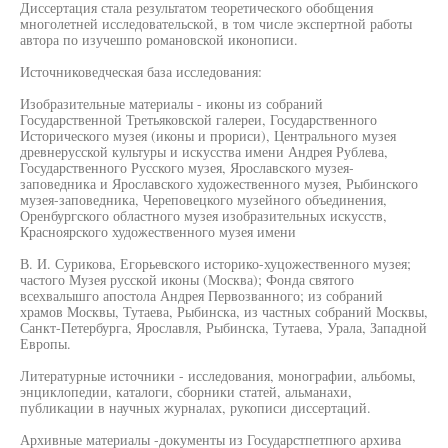
Диссертация стала результатом теоретического обобщения
многолетней исследовательской, в том числе экспертной работы
автора по изучешпо романовской иконописи.
Источниковедческая база исследования:
Изобразительные материалы - иконы из собраний
Государственной Третьяковской галереи, Государственного
Исторического музея (иконы и прориси), Центрального музея
древнерусской культуры и искусства имени Андрея Рублева,
Государственного Русского музея, Ярославского музея-
заповедника и Ярославского художественного музея, Рыбинского
музея-заповедника, Череповецкого музейного объединения,
Оренбургского областного музея изобразительных искусств,
Красноярского художественного музея имени
В. И. Сурикова, Егорьевского историко-хуцожественного музея;
частого Музея русской иконы (Москва); Фонда святого
всехвалышго апостола Андрея Первозванного; из собраний
храмов Москвы, Тутаева, Рыбинска, из частных собраний Москвы,
Санкт-Петербурга, Ярославля, Рыбинска, Тутаева, Урала, Западной
Европы.
Литературные источники - исследования, монографии, альбомы,
энциклопедии, каталоги, сборники статей, альманахи,
публикации в научных журналах, рукописи диссертаций.
Архивные материалы -документы из Государстпетпюго архива