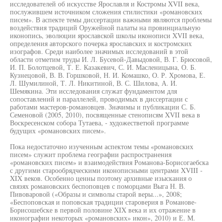
исследователей об искусстве Ярославля и Костромы XVII века,
послужившем источником сложения стилистики «романовских
писем». В аспекте темы диссертации важными являются проблемы
воздействия традиций Оружейной палаты на провинциальную
иконопись, эволюции ярославской школы иконописи XVII века,
определения авторского почерка ярославских и костромских
изографов. Среди наиболее значимых исследований в этой
области отметим труды И. Л. Бусевой-Давыдовой, В. Г. Брюсовой,
И. П. Болотцевой, Т. Е. Казакевич, С. И. Масленицына, О. Б.
Кузнецовой, В. В. Горшковой, Н. И. Комашко, О. Р. Хромова, Е.
Л. Шумилиной, Т. Л. Никитиной, В. С. Шилова, А. И.
Шемякина. Эти исследования служат фундаментом для
сопоставлений и параллелей, проводимых в диссертации с
работами мастеров-романовцев. Значимы и публикации С. Б.
Семеновой (2005, 2010), посвященные стенописям XVII века в
Воскресенском собора Тутаева, - художестветюй программе
будущих «романовских писем».
Пока недостаточно изученным аспектом темы «романовских
писем» служит проблема географии распространения
«романовских писем» и взаимодействия Романова-Борисогаебска
с другими старообрядческими иконописными центрами XVIII -
XIX веков. Особенно ценны поэтому архивные изыскания о
связях романовских беспоповцев с поморцами Выга Н. В.
Пивоваровой («Образы и символы старой веры...», 2008;
«Беспоповская и поповская традиции староверия в Романове-
Борисошебске в первой половине XIX века и их отражение в
иконографии некоторых «романовских» икон», 2010) и Е. М.