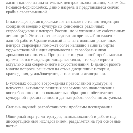
жизни одного из значительных центров иконописания, каким был
Романов-Борисоглебск, давно назрела и представляется сейчас
крайне своевременной.
В настоящее время прослеживается также не только тенденция
собирания воедино культурных феноменов различных
старообрядческих центров России, но и уяснение их собственных
дефиниций. Этот аспект исследования чрезвычайно важен в
данной работе. Сравнительный анализ с иконами различных
центров староверия поможет более наглядно выявить черты
художественной индивидуальности и своеобразия икон
«романовских писем». При раскрытии указанной проблематики
применяются междисциплинарные связи, что характерно и
актуально для современного искусствознания. В данной работе
многие вопросы решаются на стыке дисциплин: истории,
краеведения, усадьбоведения, агиологии и агиографии.
В условиях общего возрождения православной культуры и
искусства, активного развития современного иконописания,
востребованности высококлассных образцов и обеспечения
культурной преемственности данная работа особенно актуальна.
Степень научной разработанности проблемы исследования
Обширный корпус литературы, использованной в работе над
диссертационным исследованием, разделяется на три основные
части: