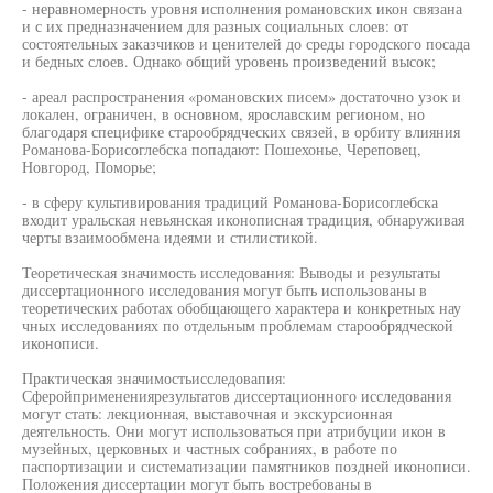
- неравномерность уровня исполнения романовских икон связана
и с их предназначением для разных социальных слоев: от
состоятельных заказчиков и ценителей до среды городского посада
и бедных слоев. Однако общий уровень произведений высок;
- ареал распространения «романовских писем» достаточно узок и
локален, ограничен, в основном, ярославским регионом, но
благодаря специфике старообрядческих связей, в орбиту влияния
Романова-Борисоглебска попадают: Пошехонье, Череповец,
Новгород, Поморье;
- в сферу культивирования традиций Романова-Борисоглебска
входит уральская невьянская иконописная традиция, обнаруживая
черты взаимообмена идеями и стилистикой.
Теоретическая значимость исследования: Выводы и результаты
диссертационного исследования могут быть использованы в
теоретических работах обобщающего характера и конкретных нау
чных исследованиях по отдельным проблемам старообрядческой
иконописи.
Практическая значимостьисследовапия:
Сферойприменениярезультатов диссертационного исследования
могут стать: лекционная, выставочная и экскурсионная
деятельность. Они могут использоваться при атрибуции икон в
музейных, церковных и частных собраниях, в работе по
паспортизации и систематизации памятников поздней иконописи.
Положения диссертации могут быть востребованы в