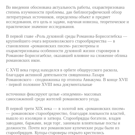
Во введении обоснована актуальность работы, охарактеризована
степень изученности проблемы, дан библиографический обзор
литературных источников, определены объект и предмет
исследования, его цель и задачи, научная новизна, теоретическое и
практическое значение исследования.
В первой главе «Роль духовной среды Романова-Борисоглебска —
крупнейшего очага верхневолжского старообрядчества — в
становлении «романовских писем» рассмотрены и
охарактеризованы особенности духовной жизни староверов в
Романове-Борисогаебске, оказавшей влияние на сложение облика
романовских икон.
С XVII века город находился в орбите общерусского раскола,
благодаря активной деятельности священника Лазаря
Романовского - сподвижника пр отопопа Аввакума. В конце XVII
- первой половине XVIII века документальные
источники фиксируют целые «эпидемии» массовых
самосожжений среди жителей романовского уезда.
В первой трети XIX века — в золотой век «романовских писем»
— романовское старообрядчество, благодаря лояльности властей,
вышло из изоляции и затвора. Старообрядцы богатели, владея
заводами, баржами, ведя торг, занимали влиятельные посты и
должности. Почти все романовские купеческие роды были из
старообрядцев. Купцы-староверы открыто крестились