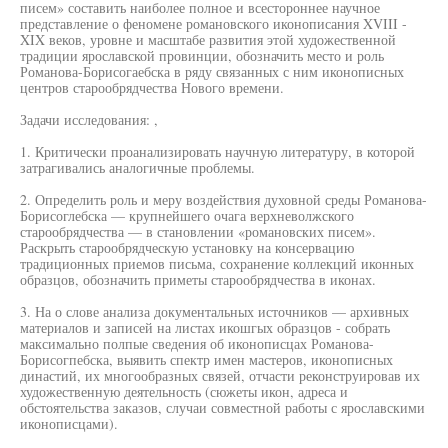
писем» составить наиболее полное и всестороннее научное
представление о феномене романовского иконописания XVIII -
XIX веков, уровне и масштабе развития этой художественной
традиции ярославской провинции, обозначить место и роль
Романова-Борисогаебска в ряду связанных с ним иконописных
центров старообрядчества Нового времени.
Задачи исследования: ,
1. Критически проанализировать научную литературу, в которой
затрагивались аналогичные проблемы.
2. Определить роль и меру воздействия духовной среды Романова-
Борисоглебска — крупнейшего очага верхневолжского
старообрядчества — в становлении «романовских писем».
Раскрыть старообрядческую установку на консервацию
традиционных приемов письма, сохранение коллекций иконных
образцов, обозначить приметы старообрядчества в иконах.
3. На о слове анализа документальных источников — архивных
материалов и записей на листах икошгых образцов - собрать
максимально полпые сведения об иконописцах Романова-
Борисогпебска, выявить спектр имен мастеров, иконописных
династий, их многообразных связей, отчасти реконструировав их
художественную деятельность (сюжеты икон, адреса и
обстоятельства заказов, случаи совместной работы с ярославскими
иконописцами).