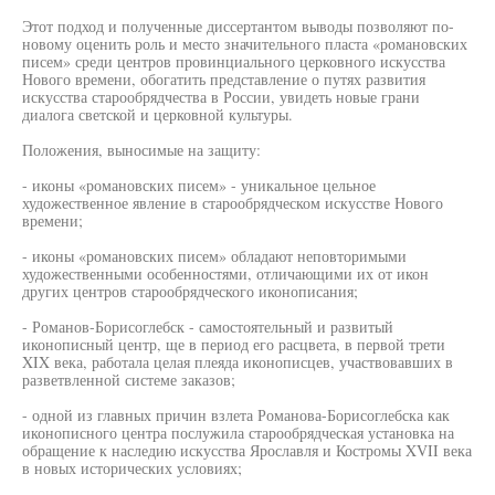
Этот подход и полученные диссертантом выводы позволяют по-
новому оценить роль и место значительного пласта «романовских
писем» среди центров провинциального церковного искусства
Нового времени, обогатить представление о путях развития
искусства старообрядчества в России, увидеть новые грани
диалога светской и церковной культуры.
Положения, выносимые на защиту:
- иконы «романовских писем» - уникальное цельное
художественное явление в старообрядческом искусстве Нового
времени;
- иконы «романовских писем» обладают неповторимыми
художественными особенностями, отличающими их от икон
других центров старообрядческого иконописания;
- Романов-Борисоглебск - самостоятельный и развитый
иконописный центр, ще в период его расцвета, в первой трети
XIX века, работала целая плеяда иконописцев, участвовавших в
разветвленной системе заказов;
- одной из главных причин взлета Романова-Борисоглебска как
иконописного центра послужила старообрядческая установка на
обращение к наследию искусства Ярославля и Костромы XVII века
в новых исторических условиях;