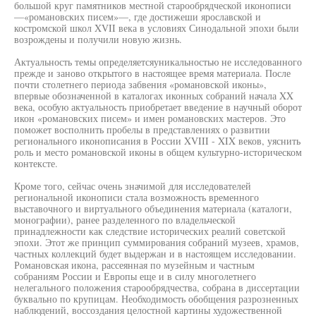
большой круг памятников местной старообрядческой иконописи
—«романовских писем»—, где достижеши ярославской и
костромской школ XVII века в условиях Синодальной эпохи были
возрождены и получили новую жизнь.
Актуальность темы определяетсяуникальностью не исследованного
прежде и заново открытого в настоящее время материала. После
почти столетнего периода забвения «романовской иконы»,
впервые обозначенной в каталогах иконных собраний начала XX
века, особую актуальность приобретает введение в научный оборот
икон «романовских писем» и имен романовских мастеров. Это
поможет восполнить пробелы в представлениях о развитии
регионального иконописания в России XVIII - XIX веков, уяснить
роль и место романовской иконы в общем культурно-историческом
контексте.
Кроме того, сейчас очень значимой для исследователей
региональной иконописи стала возможность временного
выставочного и виртуального объединения материала (каталоги,
монографии), ранее разделенного по владельческой
принадлежности как следствие исторических реалий советской
эпохи. Этот же принцип суммирования собраний музеев, храмов,
частных коллекций будет выдержан и в настоящем исследовании.
Романовская икона, рассеянная по музейным и частным
собраниям России и Европы еще и в силу многолетнего
нелегального положения старообрядчества, собрана в диссертации
буквально по крупицам. Необходимость обобщения разрозненных
наблюдений, воссоздания целостной картины художественной