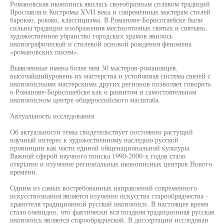
Романовская иконопись явилась своеобразным сплавом традиций
Ярославля и Костромы XVII века и современных мастерам стилей
барокко, рококо, классицизма. В Романове-Борисогаебске были
сильны традиции изображения местночтимых святых и святынь;
художественное убранство городских храмов явилось
иконографической и стилевой основой рождения феномена
«романовских писем».
Выявленные имена более чем 30 мастеров-романовцев,
высочайшийуровень их мастерства и устойчивая система связей с
иконописными мастерскими других регионов позволяет говорить
о Романове-Борисошебске как о развитом и самостоятельном
иконописном центре общероссийского масштаба.
Актуальность исследования
Об актуальности темы свидетельствует постоянно растущий
научный интерес к художественному наследию русской
провинции как части единой общенациональной культуры.
Важной сферой научного поиска 1990-2000-х годов стало
открытие и изучение региональных иконописных центров Нового
времени.
Одним из самых востребованных направлений современного
искусствознания является изучение искусства старообрядчества -
хранителя традиционной русской иконописи. В настоящее время
стало очевидно, что фактически вся поздняя традиционная русская
иконопись является старообрядческой. В диссертации исследован