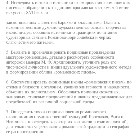
4. Исследовать истоки и источники формирования «романовских
писем»: в обращении к традициям ярославско-костромской ветви
искусства XVII века и
заимствованиях элементов барокко и классицизма. Выявить
исконные местные духовно-художсственные основы творчества
иконописцев, обобщив источники о традициях почитания
чудотворных святынь Романова-Борисошебска и чертах
благочестия его жителей.
5. Выявить и проанализировать подписные произведения
мастеров-романовцев, детально рассмотреть особенности
авторской манеры М. Ф. Архиповского, уточнить роль его
творческой личности и индивидуального художественного метода
в формировании облика «романовских писем».
6. Систематизировать анонимные иконы «романовских писем» по
степени близости к эталонам, уровню элитарности и народности,
объяснив их полистилизм. Обосновать причины сюжетных,
жанровых, стилевых предпочтений в иконах предназначенных для
потребителей из различной социальной среды.
7. Определить точки соприкосновения романовского
иконописания с художественной культурой Ярославля, Выга и
Невьянска, проследить характер их контактов и взаимовлияний,
длительность существования романовской традиции и географию
ее распространения.