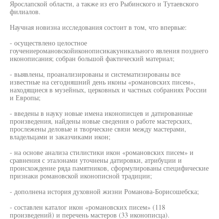
Ярослапской области, а также из его Рыбинского и Тутаевского
филиалов.
Научная новизна исследования состоит в том, что впервые:
- осуществлено целостное
гоучениеромановскойиконописикакуникального явления позднего
иконописания; собран большой фактический материал;
- выявлены, проанализированы и систематизированы все
известные на сегодняшний день иконы «романовских писем»,
находящиеся в музейных, церковных и частных собраниях России
и Европы;
- введены в науку новые имена иконописцев и датированные
произведения, найдены новые сведения о работе мастерских,
прослежены деловые и творческие связи между мастерами,
владельцами и заказчиками икон;
- на основе анализа стилистики икон «романовских писем» и
сравнения с эталонами уточнены датировки, атрибуции и
происхождение ряда памятников, сформулированы специфические
признаки романовской иконописной традиции;
- дополнена история духовной жизни Романова-Борисошебска;
- составлен каталог икон «романовских писем» (118
произведений) и перечень мастеров (33 иконописца).