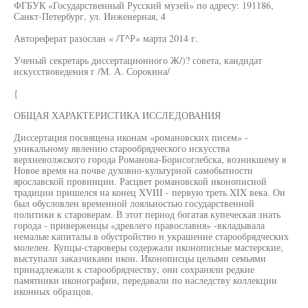
ФГБУК «Государственный Русский музей» по адресу: 191186,
Санкт-Петербург, ул. Инженерная, 4
Автореферат разослан « /Т^Р» марта 2014 г.
Ученый секретарь диссертационного Ж/)? совета, кандидат
искусствоведения г /М. А. Сорокина/
{
ОБЩАЯ ХАРАКТЕРИСТИКА ИССЛЕДОВАНИЯ
Диссертация посвящена иконам «романовских писем» -
уникальному явлению старообрядческого искусства
верхневолжского города Романова-Борисоглебска, возникшему в
Новое время на почве духовно-культурной самобытности
ярославской провинции. Расцвет романовской иконописной
традиции пришелся на конец XVIII - первую треть XIX века. Он
был обусловлен временной лояльностью государственной
политики к староверам. В этот период богатая купеческая знать
города - приверженцы «древлего православия» -вкладывала
немалые капиталы в обустройство и украшение старообрядческих
молелен. Купцы-староверы содержали иконописные мастерские,
выступали заказчиками икон. Иконописцы целыми семьями
принадлежали к старообрядчеству, они сохраняли редкие
памятники иконографии, передавали по наследству коллекции
иконных образцов.