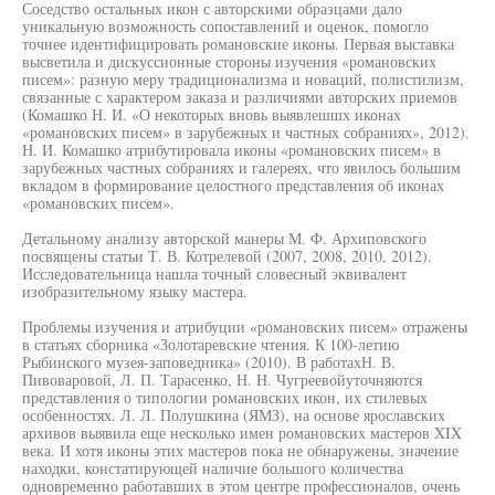
Соседство остальных икон с авторскими образцами дало
уникальную возможность сопоставлений и оценок, помогло
точнее идентифицировать романовские иконы. Первая выставка
высветила и дискуссионные стороны изучения «романовских
писем»: разную меру традиционализма и новаций, полистилизм,
связанные с характером заказа и различиями авторских приемов
(Комашко Н. И. «О некоторых вновь выявлешшх иконах
«романовских писем» в зарубежных и частных собраниях», 2012).
Н. И. Комашко атрибутировала иконы «романовских писем» в
зарубежных частных собраниях и галереях, что явилось большим
вкладом в формирование целостного представления об иконах
«романовских писем».
Детальному анализу авторской манеры М. Ф. Архиповского
посвящены статьи Т. В. Котрелевой (2007, 2008, 2010, 2012).
Исследовательница нашла точный словесный эквивалент
изобразительному языку мастера.
Проблемы изучения и атрибуции «романовских писем» отражены
в статьях сборника «Золотаревские чтения. К 100-летию
Рыбинского музея-заповедника» (2010). В работахН. В.
Пивоваровой, Л. П. Тарасенко, Н. Н. Чугреевойуточняются
представления о типологии романовских икон, их стилевых
особенностях. Л. Л. Полушкина (ЯМЗ), на основе ярославских
архивов выявила еще несколько имен романовских мастеров XIX
века. И хотя иконы этих мастеров пока не обнаружены, значение
находки, констатирующей наличие большого количества
одновременно работавших в этом центре профессионалов, очень