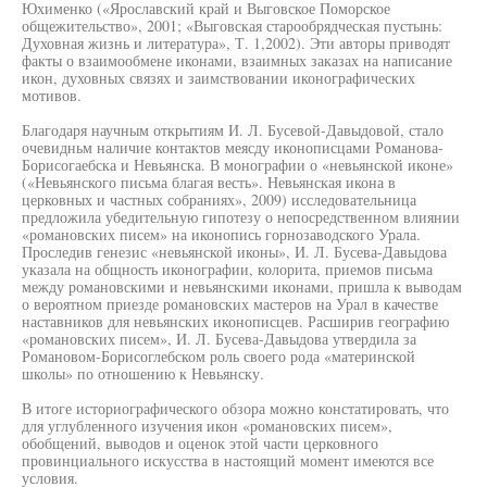
Юхименко («Ярославский край и Выговское Поморское
общежительство», 2001; «Выговская старообрядческая пустынь:
Духовная жизнь и литература», Т. 1,2002). Эти авторы приводят
факты о взаимообмене иконами, взаимных заказах на написание
икон, духовных связях и заимствовании иконографических
мотивов.
Благодаря научным открытиям И. Л. Бусевой-Давыдовой, стало
очевидньм наличие контактов меясду иконописцами Романова-
Борисогаебска и Невьянска. В монографии о «невьянской иконе»
(«Невьянского письма благая весть». Невьянская икона в
церковных и частных собраниях», 2009) исследовательница
предложила убедительную гипотезу о непосредственном влиянии
«романовских писем» на иконопись горнозаводского Урала.
Проследив генезис «невьянской иконы», И. Л. Бусева-Давыдова
указала на общность иконографии, колорита, приемов письма
между романовскими и невьянскими иконами, пришла к выводам
о вероятном приезде романовских мастеров на Урал в качестве
наставников для невьянских иконописцев. Расширив географию
«романовских писем», И. Л. Бусева-Давыдова утвердила за
Романовом-Борисоглебском роль своего рода «материнской
школы» по отношению к Невьянску.
В итоге историографического обзора можно констатировать, что
для углубленного изучения икон «романовских писем»,
обобщений, выводов и оценок этой части церковного
провинциального искусства в настоящий момент имеются все
условия.