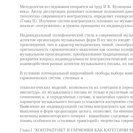
Методология исследования опирается на труд И К. Кузнецов
века» Автор диссертации развивает основные положения данно
типологию современного контрапункта, определяет универс
(Глава II). Изучение систем контрапункта основано на музык
анализе-«погружении» в уровни-принципы их индивидуализ
Индивидуальный полифонический стиль в современной музык
аспектов организации музыкальных форм В их число входят: 
произведения, тип и характер мелодических линий, своеобраз
оригинальность гармонического мышления как основы полиф
музыкальном произведении, преобразование традиционных п
раскрытия вопроса индивидуальности контрапунктической си
взаимодействия разных аспектов музыкального письма, их п
В условиях потенциальной широчайшей свободы выбора ком
гармонических систем, стилевых и
технологических моделей, возможности их сочетания и перео
амплитуда» их музыкального письма не только в различные п
сочинениях и, в определённых случаях, в масштабах одного 
параметров музыкального письма усложняется восприятие сти
Выявление же индивидуальной системы контрапункта как ти
мышления и форм организации целого, позволяет, по мнению
величины композиторского почерка - важнейшие слагаемые 
понять особенности «стилевых траекторий» творчества совр
Глава I "КОНТРАПУНКТ И ГАРМОНИЯ КАК КАТЕГОРИ