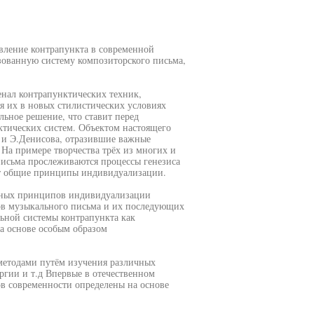
явление контрапункта в современной
ованную систему композиторского письма,
нал контрапунктических техник,
я их в новых стилистических условиях
ьное решение, что ставит перед
ктических систем. Объектом настоящего
 и Э.Денисова, отразившие важные
На примере творчества трёх из многих и
исьма прослеживаются процессы генезиса
ат общие принципы индивидуализации.
льных принципов индивидуализации
ов музыкального письма и их последующих
ьной системы контрапункта как
а основе особым образом
методами путём изучения различных
ргии и т.д Впервые в отечественном
в современности определены на основе