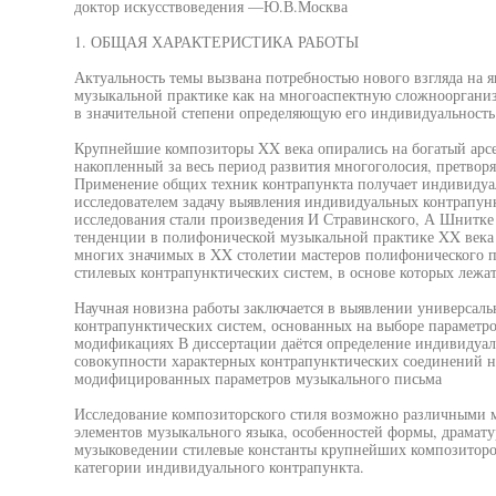
доктор искусствоведения —Ю.В.Москва
1. ОБЩАЯ ХАРАКТЕРИСТИКА РАБОТЫ
Актуальность темы вызвана потребностью нового взгляда на 
музыкальной практике как на многоаспектную сложноорганиз
в значительной степени определяющую его индивидуальность
Крупнейшие композиторы XX века опирались на богатый арсе
накопленный за весь период развития многоголосия, претворя
Применение общих техник контрапункта получает индивидуал
исследователем задачу выявления индивидуальных контрапун
исследования стали произведения И Стравинского, А Шнитке
тенденции в полифонической музыкальной практике XX века 
многих значимых в XX столетии мастеров полифонического п
стилевых контрапунктических систем, в основе которых леж
Научная новизна работы заключается в выявлении универса
контрапунктических систем, основанных на выборе параметр
модификациях В диссертации даётся определение индивидуал
совокупности характерных контрапунктических соединений н
модифицированных параметров музыкального письма
Исследование композиторского стиля возможно различными 
элементов музыкального языка, особенностей формы, драмату
музыковедении стилевые константы крупнейших композиторо
категории индивидуального контрапункта.