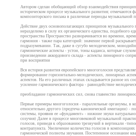
Автором сделан обобщающий обзор взаимодействия принципо
историческом процессе музыкального развития; отмечаются 
композиторского письма в различные периоды музыкальной 
Действие двух основополагающих принципов музыкального п
неразделимо в силу их органического единства, подобного ед
пространства Пространство разворачивается во времени, время
гармония - также пара категорий: значение первой раскрывает
подразумевании. Так, даже в сугубо мелодическом, монодий
гармонические аспекты - устои, тоны каданса, которые слухом 
произведении аккордового склада - аспекты линеарного сопр
при восприятии
Вся история развития европейского многоголосия представля
формирование горизонтально-мелодических, линеарных аспек
аспектов. На его различных этапах складывается разное их с
усиление гармонического фактора - равнодействие мелодиче
преобладание гармонических сил, снова главенство линеарнос
Первые примеры многоголосия - параллельные органумы, в ко
относительно другого (предтеча канонической имитации) - п
системы, проявив ее «фундамент» - нижние звуки натуральн
созучия) Далее в процессе многовековой музыкальной практ
голосов, приведя к образованию трезвучий в вертикали -тип
контрапункта. Увеличение количества голосов в композиция
гармонической полноты звучания. Постепенное осознание ква