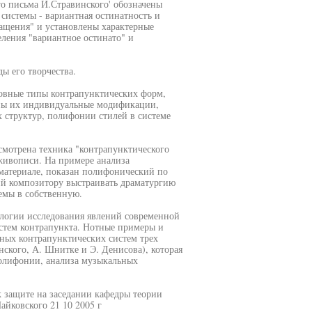
о письма И.Стравинского' обозначены
системы - вариантная остинатностъ и
ащения" и установлены характерные
ления "вариантное остинато" и
ы его творчества.
овные типы контрапунктических форм,
ны их индивидуальные модификации,
структур, полифонии стилей в системе
смотрена техника "контрапунктического
живописи. На примере анализа
материале, показан полифонический по
й композитору выстраивать драматургию
емы в собственную.
ологии исследования явлений современной
стем контрапункта. Нотные примеры и
ных контрапунктических систем трех
ского, А. Шнитке и Э. Денисова), которая
олифонии, анализа музыкальных
 защите на заседании кафедры теории
йковского 21 10 2005 г