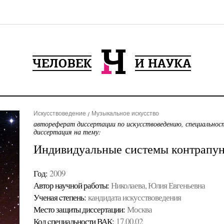
Искусствоведение
Музыкальное искусство
автореферат диссертации по искусствоведению, специальнос
диссертация на тему:
Индивидуальные системы контрапун
Год:
2009
Автор научной работы:
Николаева, Юлия Евгеньевна
Ученая cтепень:
кандидата искусствоведения
Место защиты диссертации:
Москва
Код cпециальности ВАК:
17.00.02