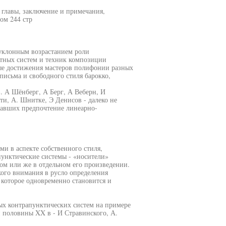
и главы, заключение и примечания,
ом 244 стр
еуклонным возрастанием роли
тных систем и техник композиции
е достижения мастеров полифонии разных
 письма и свободного стиля барокко,
 А Шёнберг, А Берг, А Веберн, И
ти, А. Шнитке, Э Денисов - далеко не
давших предпочтение линеарно-
и в аспекте собственного стиля,
унктические системы - «носители»
лом или же в отдельном его произведении.
кого внимания в русло определения
которое одновременно становится и
ых контрапунктических систем на примере
й половины XX в - И Стравинского, А.