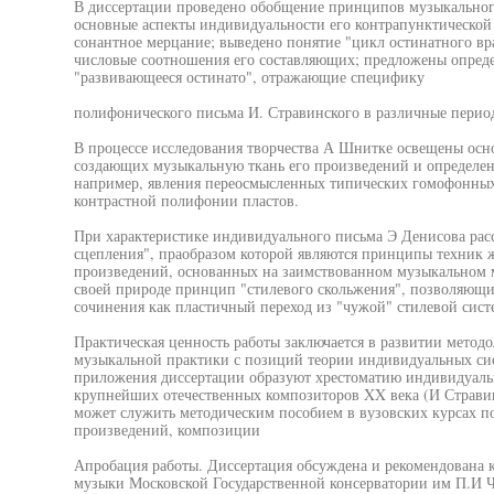
В диссертации проведено обобщение принципов музыкальног
основные аспекты индивидуальности его контрапунктической 
сонантное мерцание; выведено понятие "цикл остинатного вр
числовые соотношения его составляющих; предложены опреде
"развивающееся остинато", отражающие специфику
полифонического письма И. Стравинского в различные период
В процессе исследования творчества А Шнитке освещены осн
создающих музыкальную ткань его произведений и определе
например, явления переосмысленных типических гомофонных 
контрастной полифонии пластов.
При характеристике индивидуального письма Э Денисова рас
сцепления", праобразом которой являются принципы техник 
произведений, основанных на заимствованном музыкальном 
своей природе принцип "стилевого скольжения", позволяющи
сочинения как пластичный переход из "чужой" стилевой сист
Практическая ценность работы заключается в развитии метод
музыкальной практики с позиций теории индивидуальных си
приложения диссертации образуют хрестоматию индивидуаль
крупнейших отечественных композиторов XX века (И Стравин
может служить методическим пособием в вузовских курсах п
произведений, композиции
Апробация работы. Диссертация обсуждена и рекомендована к
музыки Московской Государственной консерватории им П.И Ча