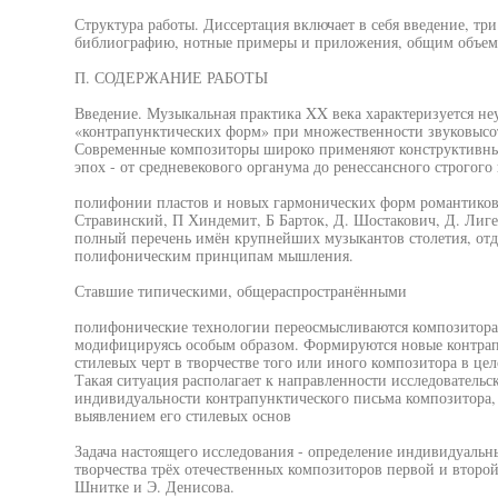
Структура работы. Диссертация включает в себя введение, тр
библиографию, нотные примеры и приложения, общим объем
П. СОДЕРЖАНИЕ РАБОТЫ
Введение. Музыкальная практика XX века характеризуется н
«контрапунктических форм» при множественности звуковысо
Современные композиторы широко применяют конструктивны
эпох - от средневекового органума до ренессансного строгого
полифонии пластов и новых гармонических форм романтиков.
Стравинский, П Хиндемит, Б Барток, Д. Шостакович, Д. Лиге
полный перечень имён крупнейших музыкантов столетия, от
полифоническим принципам мышления.
Ставшие типическими, общераспространёнными
полифонические технологии переосмысливаются композиторам
модифицируясь особым образом. Формируются новые контрап
стилевых черт в творчестве того или иного композитора в це
Такая ситуация располагает к направленности исследовательс
индивидуальности контрапунктического письма композитора, 
выявлением его стилевых основ
Задача настоящего исследования - определение индивидуальн
творчества трёх отечественных композиторов первой и второ
Шнитке и Э. Денисова.