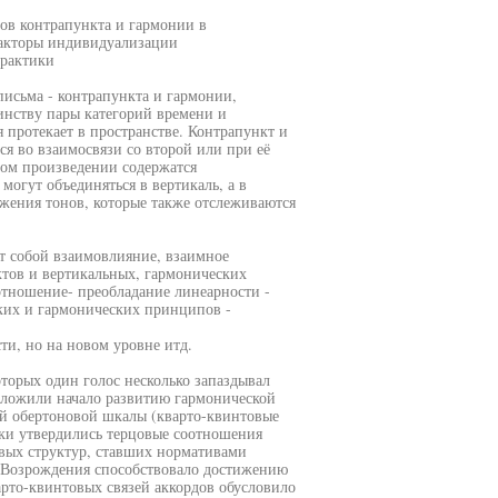
в контрапункта и гармонии в
факторы индивидуализации
практики
исьма - контрапункта и гармонии,
инству пары категорий времени и
 протекает в пространстве. Контрапункт и
ся во взаимосвязи со второй или при её
ном произведении содержатся
могут объединяться в вертикаль, а в
яжения тонов, которые также отслеживаются
ет собой взаимовлияние, взаимное
тов и вертикальных, гармонических
оотношение- преобладание линеарности -
ских и гармонических принципов -
ти, но на новом уровне итд.
торых один голос несколько запаздывал
оложили начало развитию гармонической
ой обертоновой шкалы (кварто-квинтовые
ики утвердились терцовые соотношения
овых структур, ставших нормативами
х Возрождения способствовало достижению
рто-квинтовых связей аккордов обусловило