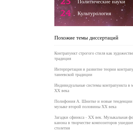
23
Политические науки
24
Культурология
Похожие темы диссертаций
Контрапункт строгого стиля как художеств
традиция
Интерпретация и развитие теории контрап
танеевской традиции
Индивидуальные системы контрапункта в 
XX века
Полифония А. Шнитке и новые тенденции
музыке второй половины XX века
Загадки сфинкса - XX век. Музыкальная ф
канона в творчестве композиторов ушедше
столетия