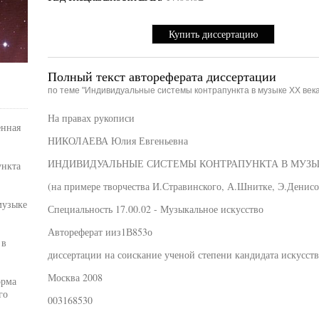
Купить диссертацию
Полный текст автореферата диссертации
по теме "Индивидуальные системы контрапункта в музыке XX века
На правах рукописи
енная
НИКОЛАЕВА Юлия Евгеньевна
ИНДИВИДУАЛЬНЫЕ СИСТЕМЫ КОНТРАПУНКТА В МУЗЫ
ункта
(на примере творчества И.Стравинского, А.Шнитке, Э.Денисо
музыке
Специальность 17.00.02 - Музыкальное искусство
Автореферат ииз1В853о
 в
диссертации на соискание ученой степени кандидата искусст
Москва 2008
орма
го
003168530