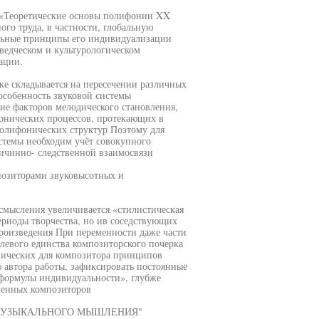
а «Теоретические основы полифонии XX
го труда, в частности, глобальную
альные принципы его индивидуализации
оведческом и культурологическом
ации.
е складывается на пересечении различных
особенность звуковой системы
ие факторов мелодического становления,
онических процессов, протекающих в
олифонических структур Поэтому для
стемы необходим учёт совокупного
ричинно- следственной взаимосвязи
позиторами звуковысотных и
смысления увеличивается «стилистическая
ериоды творчества, но ив соседствующих
произведения При переменности даже части
левого единства композиторского почерка
пических для композитора принципов
 автора работы, зафиксировать постоянные
«формулы индивидуальности», глубже
еменных композиторов
И МУЗЫКАЛЬНОГО МЫШЛЕНИЯ"