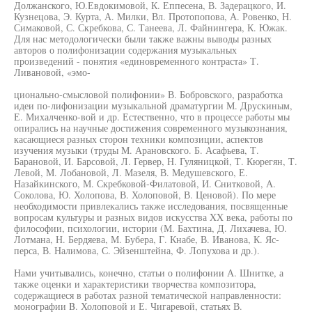
Должанского, Ю.Евдокимовой, К. Еппесена, В. Задерацкого, И.
Кузнецова, Э. Курта, А. Милки, Вл. Протопопова, А. Ровенко, Н.
Симаковой, С. Скребкова, С. Танеева, Л. Файнингера, К. Южак.
Для нас методологически были также важны выводы разных
авторов о полифонизации содержания музыкальных
произведений - понятия «единовременного контраста» Т.
Ливановой, «эмо-
ционально-смысловой полифонии» В. Бобровского, разработка
идеи по-лифонизации музыкальной драматургии М. Друскиным,
Е. Михалченко-вой и др. Естественно, что в процессе работы мы
опирались на научные достижения современного музыкознания,
касающиеся разных сторон техники композиции, аспектов
изучения музыки (труды М. Арановского. Б. Асафьева, Т.
Барановой, И. Барсовой, Л. Гервер, Н. Гуляницкой, Т. Кюрегян, Т.
Левой, М. Лобановой, Л. Мазеля, В. Медушевского, Е.
Назайкинского, М. Скребковой-Филатовой, И. Снитковой, А.
Соколова, Ю. Холопова, В. Холоповой, В. Ценовой). По мере
необходимости привлекались также исследования, посвященные
вопросам культуры и разных видов искусства XX века, работы по
философии, психологии, истории (М. Бахтина, Д. Лихачева, Ю.
Лотмана, Н. Бердяева, М. Бубера, Г. Кнабе, В. Иванова, К. Яс-
перса, В. Налимова, С. Эйзенштейна, Ф. Лопухова и др.).
Нами учитывались, конечно, статьи о полифонии А. Шнитке, а
также оценки и характеристики творчества композитора,
содержащиеся в работах разной тематической направленности:
монографии B. Холоповой и Е. Чигаревой, статьях В.