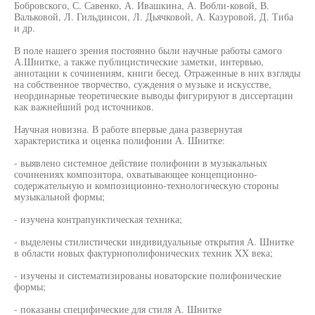
Бобровского, С. Савенко, А. Ивашкина, А. Вобли-ковой, В.
Вальковой, Л. Гильдинсон, Л. Дьячковой, А. Казуровой, Д. Тиба
и др.
В поле нашего зрения постоянно были научные работы самого
А.Шнитке, а также публицистические заметки, интервью,
аннотации к сочинениям, книги бесед. Отраженные в них взгляды
на собственное творчество, суждения о музыке и искусстве,
неординарные теоретические выводы фигурируют в диссертации
как важнейший род источников.
Научная новизна. В работе впервые дана развернутая
характеристика и оценка полифонии А. Шнитке:
- выявлено системное действие полифонии в музыкальных
сочинениях композитора, охватывающее концепционно-
содержательную и композиционно-технологическую стороны
музыкальной формы;
- изучена контрапунктическая техника;
- выделены стилистически индивидуальные открытия А. Шнитке
в области новых фактурнополифонических техник XX века;
- изучены и систематизированы новаторские полифонические
формы;
- показаны специфические для стиля А. Шнитке