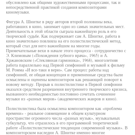
обусловлено как общими художественными процессами, так и
непосредственной практикой создания композиторами
киномузыки.
Фигура А. Шнитке в ряду авторов второй половины века,
работавших в кино, занимает одно из самых значительных мест.
Деятельность в этой области сыграла важнейшую роль в его
творческой судьбе. Как подчеркивает сам А. Шнитке, работа в
кино значительно повлияла на его полистилистический метод,
который стал для него важнейшим на многие годы.
Примечательные вехи в начале этого процесса - сотрудничество с
Э. Климовым («Похождения зубного врача», 1965) и А.
Хржановским («Стеклянная гармоника», 1968), многолетняя
работа параллельно над Первой симфонией и музыкой к фильму
М. Ромма «И все-таки я верю». Сам процесс работы над
симфонией, ее общая концепция и примененные средства были
осмыслены и оценены композитором как решающий поворот к
новому методу. Прорыв к полистилистике в Первой симфонии
оказался средством разрешения внутреннего творческого кризиса,
вызванного необходимостью постоянно сочетать сочинение
музыки из «разных миров» (академических жанров и кино).
Полистилистика была осмыслена композитором как «проблема
времени» - реальное совмещение в общем культурном
пространстве огромного числа «разных музык», музыкальных
субкультур, что отразилось в его программной теоретической
работе «Полистилистические тенденции современной музыки». В
композиторском наследии А. Шнитке именно многие