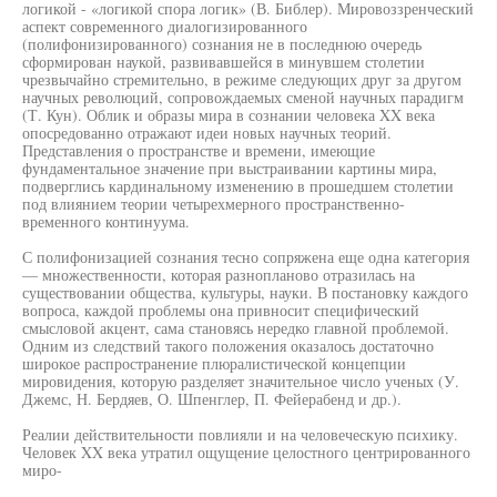
логикой - «логикой спора логик» (В. Библер). Мировоззренческий
аспект современного диалогизированного
(полифонизированного) сознания не в последнюю очередь
сформирован наукой, развивавшейся в минувшем столетии
чрезвычайно стремительно, в режиме следующих друг за другом
научных революций, сопровождаемых сменой научных парадигм
(Т. Кун). Облик и образы мира в сознании человека XX века
опосредованно отражают идеи новых научных теорий.
Представления о пространстве и времени, имеющие
фундаментальное значение при выстраивании картины мира,
подверглись кардинальному изменению в прошедшем столетии
под влиянием теории четырехмерного пространственно-
временного континуума.
С полифонизацией сознания тесно сопряжена еще одна категория
— множественности, которая разнопланово отразилась на
существовании общества, культуры, науки. В постановку каждого
вопроса, каждой проблемы она привносит специфический
смысловой акцент, сама становясь нередко главной проблемой.
Одним из следствий такого положения оказалось достаточно
широкое распространение плюралистической концепции
мировидения, которую разделяет значительное число ученых (У.
Джемс, Н. Бердяев, О. Шпенглер, П. Фейерабенд и др.).
Реалии действительности повлияли и на человеческую психику.
Человек XX века утратил ощущение целостного центрированного
миро-