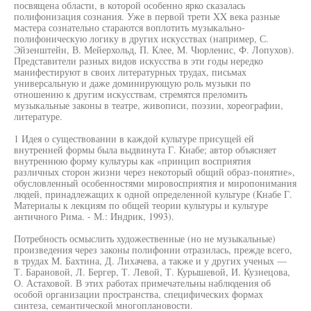
посвящена области, в которой особенно ярко сказалась
полифонизация сознания. Уже в первой трети XX века разные
мастера сознательно стараются воплотить музыкально-
полифоническую логику в других искусствах (например, С.
Эйзенштейн, В. Мейерхольд, П. Клее, М. Чюрленис, Ф. Лопухов).
Представители разных видов искусства в эти годы нередко
манифестируют в своих литературных трудах, письмах
универсальную и даже доминирующую роль музыки по
отношению к другим искусствам, стремятся преломить
музыкальные законы в театре, живописи, поэзии, хореографии,
литературе.
1 Идея о существовании в каждой культуре присущей ей
внутренней формы была выдвинута Г. Кнабе; автор объясняет
внутреннюю форму культуры как «принцип восприятия
различных сторон жизни через некоторый общий образ-понятие»,
обусловленный особенностями мировосприятия и миропонимания
людей, принадлежащих к одной определенной культуре (Кнабе Г.
Материалы к лекциям по общей теории культуры и культуре
античного Рима. - М.: Индрик, 1993).
Потребность осмыслить художественные (но не музыкальные)
произведения через законы полифонии отразилась, прежде всего,
в трудах М. Бахтина, Д. Лихачева, а также и у других ученых —
Т. Барановой, Л. Бергер, Т. Левой, Т. Курышевой, И. Кузнецова,
О. Астаховой. В этих работах примечательны наблюдения об
особой организации пространства, специфических формах
синтеза, семантической многоплановости.