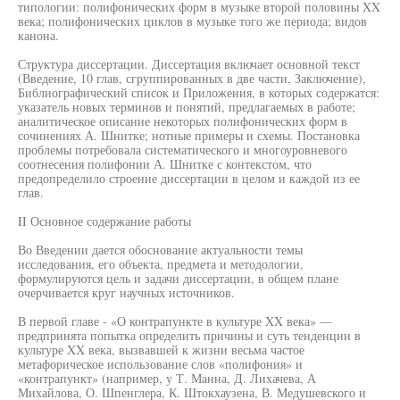
типологии: полифонических форм в музыке второй половины XX
века; полифонических циклов в музыке того же периода; видов
канона.
Структура диссертации. Диссертация включает основной текст
(Введение, 10 глав, сгруппированных в две части, Заключение),
Библиографический список и Приложения, в которых содержатся:
указатель новых терминов и понятий, предлагаемых в работе;
аналитическое описание некоторых полифонических форм в
сочинениях А. Шнитке; нотные примеры и схемы. Постановка
проблемы потребовала систематического и многоуровневого
соотнесения полифонии А. Шнитке с контекстом, что
предопределило строение диссертации в целом и каждой из ее
глав.
II Основное содержание работы
Во Введении дается обоснование актуальности темы
исследования, его объекта, предмета и методологии,
формулируются цель и задачи диссертации, в общем плане
очерчивается круг научных источников.
В первой главе - «О контрапункте в культуре XX века» —
предпринята попытка определить причины и суть тенденции в
культуре XX века, вызвавшей к жизни весьма частое
метафорическое использование слов «полифония» и
«контрапункт» (например, у Т. Манна, Д. Лихачева, А
Михайлова, О. Шпенглера, К. Штокхаузена, В. Медушевского и