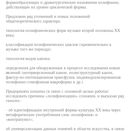
формообразующие и драматургические назначения полифонии,
действующие на уровне циклической формы.
Предложен ряд уточнений и новых положений
общетеоретического характера:
типология полифонических форм музыки второй половины XX
века;
классификация полифонических циклов (применительно к
музыке того же периода);
типология видов канона;
определения для обнаруженных в процессе исследования новых
явлений (интерверсионный канон, полиструктурный канон,
фактур-но-интонационная трансфузия, индивидуализированная
полифонно-гомофонная макроформа и др.).
Предпринята попытка (в связи с основной целью работы)
исследовать причины «лолифонизации» сознания, и высказан ряд
гипотез:
- об идентификации внутренней формы культуры XX века через
метафорические употребления слов «полифония» и
«контрапункт»;
об универсализации данных понятий в области искусства, в связи