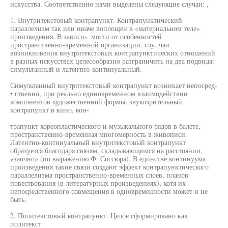
искусства. Соответственно нами выделены следующие случаи: ,
1. Внутритекстовый контрапункт. Контрапунктический
параллелизм так или иначе воплощен в «материальном теле»
произведения. В зависи-. мости от особенностей
пространственно-временной организации, слу. чаи
возникновения внутритекстовых контрапунктических отношений
в разных искусствах целесообразно разграничить на два подвида:
симультанный и латентно-континуальный.
Симультанный внутритекстовый контрапункт возникает непосред-
• ственно, при реально единовременном взаимодействии
компонентов художественной формы: звукозрительный
контрапункт в кино, кон-
трапункт хореопластического и музыкального рядов в балете,
пространственно-временная многомерность в живописи.
Латентно-континуальный внутритекстовый контрапункт
образуется благодаря связям, складывающимся на расстоянии,
«заочно» (по выражению Ф. Соссюра). В единстве континуума
произведения такие связи создают эффект контрапунктического
параллелизма пространственно-временных слоев, планов
повествования (в литературных произведениях), хотя их
непосредственного совмещения в одновременности может и не
быть.
2. Политекстовый контрапункт. Целое сформировано как
политекст