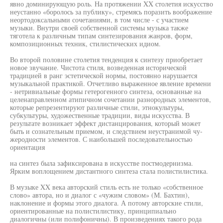
явно доминирующую роль. На протяжении XX столетия искусство
неустанно «боролось за публику», стремясь поразить воображение
неортодоксальными сочетаниями, в том числе - с участием
музыки. Внутри своей собственной системы музыка также
тяготела к различным типам синтезирования жанров, форм,
композиционных техник, стилистических идиом.
Во второй половине столетия тенденция к синтезу приобретает
новое звучание. Чистота стиля, возведенная исторической
традицией в ранг эстетической нормы, постоянно нарушается
музыкальной практикой. Отчетливо выраженное явление времени
- нетривиальные формы гетерогенного синтеза, основанные на
целенаправленном атипичном сочетании разнородных элементов,
которые репрезентируют различные стили, этнокультуры,
субкультуры, художественные традиции, виды искусства. В
результате возникает эффект дистанцирования, который может
быть и сознательным приемом, и следствием неустранимой чу-
жеродности элементов. С наибольшей последовательностью
ориентация
на синтез была зафиксирована в искусстве постмодернизма.
Ярким воплощением дистантного синтеза стала полистилистика.
В музыке XX века авторский стиль есть не только «собственное
слово» автора, но и диалог с «чужим словом» (М. Бахтин),
наклонение и формы этого диалога. А потому авторские стили,
ориентированные на полистилистику, принципиально
диалогичны (или полифоничны). В произведениях такого рода