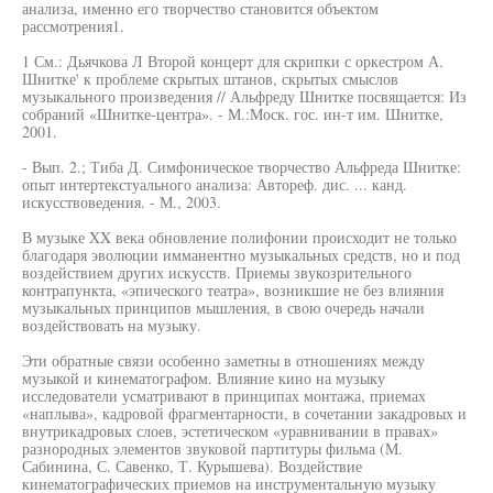
анализа, именно его творчество становится объектом
рассмотрения1.
1 См.: Дьячкова Л Второй концерт для скрипки с оркестром А.
Шнитке' к проблеме скрытых штанов, скрытых смыслов
музыкального произведения // Альфреду Шнитке посвящается: Из
собраний «Шнитке-центра». - М.:Моск. гос. ин-т им. Шнитке,
2001.
- Вып. 2.; Тиба Д. Симфоническое творчество Альфреда Шнитке:
опыт интертекстуального анализа: Автореф. дис. ... канд.
искусствоведения. - М., 2003.
В музыке XX века обновление полифонии происходит не только
благодаря эволюции имманентно музыкальных средств, но и под
воздействием других искусств. Приемы звукозрительного
контрапункта, «эпического театра», возникшие не без влияния
музыкальных принципов мышления, в свою очередь начали
воздействовать на музыку.
Эти обратные связи особенно заметны в отношениях между
музыкой и кинематографом. Влияние кино на музыку
исследователи усматривают в принципах монтажа, приемах
«наплыва», кадровой фрагментарности, в сочетании закадровых и
внутрикадровых слоев, эстетическом «уравнивании в правах»
разнородных элементов звуковой партитуры фильма (М.
Сабинина, С. Савенко, Т. Курышева). Воздействие
кинематографических приемов на инструментальную музыку