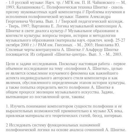
- 1.0 русской музыке: Науч. тр. / МГК им. П. И. Чайковского — М,
1993; Калашникова С. Полифоническая техника Шнитке - сквозь
призму звуковысотных идей композитора // Проблемы изучения и
исполнения полифонической музыки: Памяти Александра
Георгиевича Чугаева. Вып. 1 / Тверской педагогический колледж.
- Тверь, 1997; Вартанова Е. Логика музыкальной композиции А.
Шнитке в свете диалога культур // Музыкальное образование в
контексте культуры: вопросы теории, истории и методологии
музыкального образования (материалы науч.-практич. конф. 25-27
октября 2000 г.) / РАМ им. Гнесиных. - М., 2003; Николаева Ю.
Стилевые черты контрапункта А. Шнитке // Альфреду Шнитке
посвящается: Из собраний «Шнитке-центра». Вып. 3. - М., 2003.
Цели и задачи исследования. Поскольку настоящая работа - первое
объемное исследование на тему «полифония А. Шнитке», целью
ее является осмысление изучаемого феномена как важнейшего
аспекта индивидуального авторского стиля композитора и как
явления, обусловленного определенным этапом истории культуры,
а также попытка определить место полифонии А. Шнитке в
общем процессе эволюции музыкального искусства. Задачи,
вытекающие из поставленной цели, таковы:
1. Изучить понимание композитором сущности полифонии и ее
выразительных возможностей применительно к музыке XX века,
привлекая материалы его теоретических статей, бесед, интервью.
2 Исследовать систему функциональных назначений
полифонической логики на основе анализа сочинений А. Шнитке.