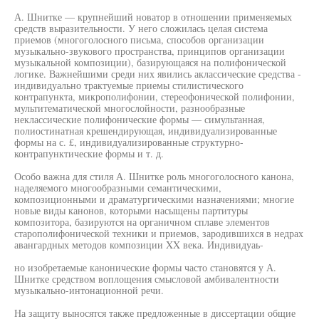
А. Шнитке — крупнейший новатор в отношении применяемых
средств выразительности. У него сложилась целая система
приемов (многоголосного письма, способов организации
музыкально-звукового пространства, принципов организации
музыкальной композиции), базирующаяся на полифонической
логике. Важнейшими среди них явились аклассические средства -
индивидуально трактуемые приемы стилистического
контрапункта, микрополифонии, стереофонической полифонии,
мультитематической многослойности, разнообразные
неклассические полифонические формы — симультанная,
полиостинатная крешендирующая, индивидуализированные
формы на с. £, индивидуализированные структурно-
контрапунктические формы и т. д.
Особо важна для стиля А. Шнитке роль многоголосного канона,
наделяемого многообразными семантическими,
композиционными и драматургическими назначениями; многие
новые виды канонов, которыми насыщены партитуры
композитора, базируются на органичном сплаве элементов
старополифонической техники и приемов, зародившихся в недрах
авангардных методов композиции XX века. Индивидуаь-
но изобретаемые канонические формы часто становятся у А.
Шнитке средством воплощения смысловой амбивалентности
музыкально-интонационной речи.
На защиту выносятся также предложенные в диссертации общие