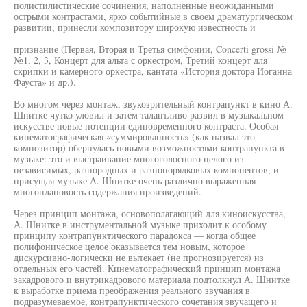
полистилистические сочинения, наполненные неожиданными
острыми контрастами, ярко событийные в своем драматургическом
развитии, принесли композитору широкую известность и
признание (Первая, Вторая и Третья симфонии, Concerti grossi №
№1, 2, 3, Концерт для альта с оркестром, Третий концерт для
скрипки и камерного оркестра, кантата «История доктора Иоганна
Фауста» и др.).
Во многом через монтаж, звукозрительный контрапункт в кино А.
Шнитке чутко уловил и затем талантливо развил в музыкальном
искусстве новые потенции единовременного контраста. Особая
кинематографическая «суммированность» (как назвал это
композитор) обернулась новыми возможностями контрапункта в
музыке: это и выстраивание многоголосного целого из
независимых, разнородных и разнопорядковых компонентов, и
присущая музыке А. Шнитке очень различно выраженная
многоплановость содержания произведений.
Через принцип монтажа, основополагающий для киноискусства,
А. Шнитке в инструментальной музыке приходит к особому
принципу контрапунктического парадокса — когда общее
полифоническое целое оказывается тем новым, которое
дискурсивно-логически не вытекает (не прогнозируется) из
отдельных его частей. Кинематографический принцип монтажа
закадрового и внутрикадрового материала подтолкнул А. Шнитке
к выработке приема преображения реального звучания в
подразумеваемое, контрапунктического сочетания звучащего и