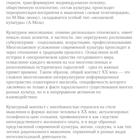
социум, трансформируют индивидуальную психику,
общественную психологию, состав культуры; происходит
переориентация восприятия и мышления («новая телегенерация»,
по М.Мак-люэну), складывается особый тип «мозаичной
культуры» (А.Моль).
Культурное многоязычие, помимо регионально-этнического, имеет
немало иных аспектов, в частности, оно перегружено различными
субкультурами - социальными, возрастными, профессиональными.
Многоплановое усложнение современной культуры происходит и
через отношение к традициям прошлого. Осмысление всей
истории в синхроническом единстве сегодняшнего мира,
осмысление каждого явления на оси многочисленных и
разнозначимых исторических параллелей - одна из важных
примет времени. Таким образом, общий контекст XX века — это
сложное многоплановое интеркультурное информационное
пространство планетарного масштаба, специфичность которого
заключена не только в факте параллельного существования многих
разных культур, но и в непрерывном активном их
взаимодействии.
Культурный контекст с неизбежностью отразился на стиле
мышления и формах жизни человека в XX веке, актуализировал
полифониза-цию сознания, проявившуюся и как следствие
непосредственного жизненного опыта, и в виде образных
представлений современной культуры, жизни, социума, и как тип
логики рационального мышления, отраженный в разных видах
интеллектуальной деятельности.