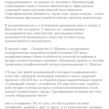
подразумеваемого, но реально не звучащего. Кинематограф
стимулировал также и поиски композитора в сфере реально
слышимой звуко-пространственной многомерности.
Стереофоническая объемность, звуки-тени, звуки-отзвуки - почти
обязательные фактурные атрибуты многих партитур композитора.
В восприимчивости к эстетическим принципам кино и театра А
Шнитке был не одинок. У многих его современников
складываются свои пристрастия, свое видение новых
возможностей музыкального искусства и нового рода
художественного контрапункта.
В третьей главе - «Творчество А. Шнитке и музыкальное
полифоническое мышление второй половины XX века» -
охарактеризованы общие особенности развития полифонии в
музыке соответствующего времени, обозначены уровни и способы
проявления полифонической логики впроизведениях А. Шнитке.
УХ век стал яркой кульминацией в истории полифонического
искусства, периодом интеграции огромного запаса традиций
прошлого (IX-XIX вв.) и открытия новых выразительных средств.
«Суммарный портрет» полифонии XX века многолик, подобно
всей музыке столетия которую отличает неповторимость стиля
каждого значительного автора. Одновременно большинство этих
стилей обнаруживает тяготе-
ние к полифонии. Но по сути, это часто разные системы
полифонии, далекие и друг от друга, и от классических стилевых