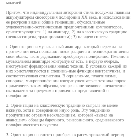
моделей.
Притом, что индивидуальный авторский стиль послужил главным
аккумулятором своеобразия полифонии XX века, в использовании
ее ресурсов видны общие тенденции, обусловленные
художественно-эстетическими предпочтениями композиторов,
ориентирующихся: 1) на авангард; 2) на классическую традицию
(неоклассицизм, традиционализм); 3) на идею синтеза.
/. Ориентация на музыкальный авангард, который пережил на
протяжении века несколько пиков расцвета и неоднократно менял
свой облик, часто радикально преобразует полифонию. Именно в
музыкальном авангарде контрапункт есть, в первую очередь,
инструмент формирования новых техник. В условиях каждой из
них кристаллизуются и специачь-ные функции контрапункта, и
соответствующая стилистика. В сериализ-ме, пуантилизме,
сонорике, микрополифонии контрапунктическая техника порою
применяется таким образом, что реальное звуковое впечатление
оказывается за пределами привычных представлений о
полифонии.
2. Ориентация на классическую традицию сыграла не менее
важную, хотя и совершенно иную роль. Эту тенденцию
продуктивно отразил неоклассицизм, который «вывел на
авансцену» образцы барочного, ренессансного, средневекового
полифонического искусства.
3. Ориентация на синтез приобрела в рассматриваемый период