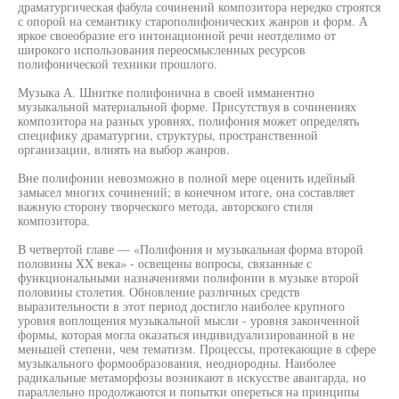
драматургическая фабула сочинений композитора нередко строятся
с опорой на семантику старополифонических жанров и форм. А
яркое своеобразие его интонационной речи неотделимо от
широкого использования переосмысленных ресурсов
полифонической техники прошлого.
Музыка А. Шнитке полифонична в своей имманентно
музыкальной материальной форме. Присутствуя в сочинениях
композитора на разных уровнях, полифония может определять
специфику драматургии, структуры, пространственной
организации, влиять на выбор жанров.
Вне полифонии невозможно в полной мере оценить идейный
замысел многих сочинений; в конечном итоге, она составляет
важную сторону творческого метода, авторского стиля
композитора.
В четвертой главе — «Полифония и музыкальная форма второй
половины XX века» - освещены вопросы, связанные с
функциональными назначениями полифонии в музыке второй
половины столетия. Обновление различных средств
выразительности в этот период достигло наиболее крупного
уровня воплощения музыкальной мысли - уровня законченной
формы, которая могла оказаться индивидуализированной в не
меньшей степени, чем тематизм. Процессы, протекающие в сфере
музыкального формообразования, неоднородны. Наиболее
радикальные метаморфозы возникают в искусстве авангарда, но
параллельно продолжаются и попытки опереться на принципы