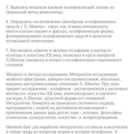
3. Выяснить механизм влияния полифонической логики на
творческий метод композитора.
4. Определить стилистическое своеобразие полифонических
средств у А. Шнитке - таких, как техника контрапункта,
многоголосное письмо и фактура, полифонические формы,
функционирование полифонических средств в целостной
музыкальной композиции.
5. Рассмотреть понятие и явление полифонии в контексте
культуры и искусства XX века, поскольку в круге интересов
А.Шнитке находился и вопрос о полифонизации современного
сознания.
Материал и методы исследования. Материалом исследования
являются оркестровые, камерно-инструментальные, вокальные,
вокально-инструментальные сочинения А. Шнитке. При этом
предмет исследования - полифония - рассматривается в различных
контекстах: искусства XX века, композиторского и научного
наследия А.Шнитке, целостной формы его сочинений.
Методология, базируясь на принципах системного подхода,
выстраивается с опорой на достижения музыкознания с
привлечением данных ряда других наук - эстетики, философии,
психологии, культурологии, искусство- и литературоведения.
Научную базу для выработки методологии составили классические
и новые труды по вопросам теории и истории полифонии: А.