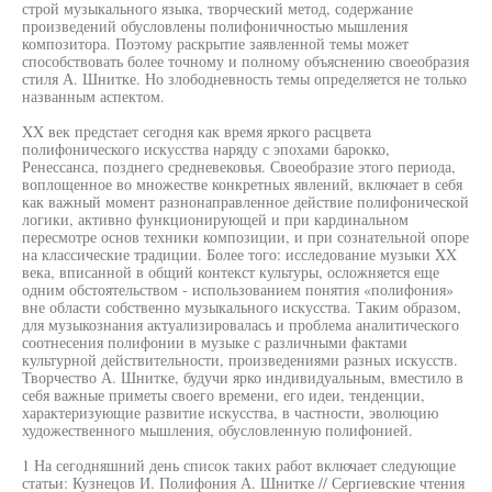
строй музыкального языка, творческий метод, содержание
произведений обусловлены полифоничностью мышления
композитора. Поэтому раскрытие заявленной темы может
способствовать более точному и полному объяснению своеобразия
стиля А. Шнитке. Но злободневность темы определяется не только
названным аспектом.
XX век предстает сегодня как время яркого расцвета
полифонического искусства наряду с эпохами барокко,
Ренессанса, позднего средневековья. Своеобразие этого периода,
воплощенное во множестве конкретных явлений, включает в себя
как важный момент разнонаправленное действие полифонической
логики, активно функционирующей и при кардинальном
пересмотре основ техники композиции, и при сознательной опоре
на классические традиции. Более того: исследование музыки XX
века, вписанной в общий контекст культуры, осложняется еще
одним обстоятельством - использованием понятия «полифония»
вне области собственно музыкального искусства. Таким образом,
для музыкознания актуализировалась и проблема аналитического
соотнесения полифонии в музыке с различными фактами
культурной действительности, произведениями разных искусств.
Творчество А. Шнитке, будучи ярко индивидуальным, вместило в
себя важные приметы своего времени, его идеи, тенденции,
характеризующие развитие искусства, в частности, эволюцию
художественного мышления, обусловленную полифонией.
1 На сегодняшний день список таких работ включает следующие
статьи: Кузнецов И. Полифония А. Шнитке // Сергиевские чтения