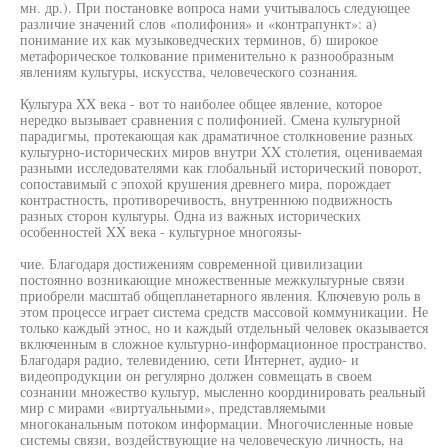
мн. др.). При постановке вопроса нами учитывалось следующее
различие значений слов «полифония» и «контрапункт»: а)
понимание их как музыковедческих терминов, б) широкое
метафорическое толкование применительно к разнообразным
явлениям культуры, искусства, человеческого сознания.
Культура XX века - вот то наиболее общее явление, которое
нередко вызывает сравнения с полифонией. Смена культурной
парадигмы, протекающая как драматичное столкновение разных
культурно-исторических миров внутри XX столетия, оцениваемая
разными исследователями как глобальный исторический поворот,
сопоставимый с эпохой крушения древнего мира, порождает
контрастность, противоречивость, внутреннюю подвижность
разных сторон культуры. Одна из важных исторических
особенностей XX века - культурное многоязы-
чие. Благодаря достижениям современной цивилизации
постоянно возникающие множественные межкультурные связи
приобрели масштаб общепланетарного явления. Ключевую роль в
этом процессе играет система средств массовой коммуникации. Не
только каждый этнос, но и каждый отдельный человек оказывается
включенным в сложное культурно-информационное пространство.
Благодаря радио, телевидению, сети Интернет, аудио- и
видеопродукции он регулярно должен совмещать в своем
сознании множество культур, мысленно координировать реальный
мир с мирами «виртуальными», представляемыми
многоканальным потоком информации. Многочисленные новые
системы связи, воздействующие на человеческую личность, на