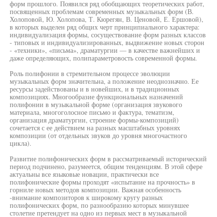
форм прошлого. Появился ряд обобщающих теоретических работ,
посвященных проблемам современных музыкальных форм (В.
Холоповой, Ю. Холопова, Т. Кюрегян, В. Ценовой, Е. Ершовой),
в которых выделен ряд общих черт принципиального характера:
индивидуализация формы, сосуществование форм разных классов
- типовых и индивидуализированных, выдвижение новых сторон
- «техники», «письма», драматургии — в качестве важнейших и
даже определяющих, полипараметровость современной формы.
Роль полифонии в стремительном процессе эволюции
музыкальных форм значительна, а положение неоднозначно. Ее
ресурсы задействованы и в новейших, и в традиционных
композициях. Многообразие функциональных назначений
полифонии в музыкальной форме (организация звукового
материала, многоголосное письмо и фактура, тематизм,
организация драматургии, строение формы-композиций)
сочетается с ее действием на разных масштабных уровнях
композиции (от отдельных звуков до уровня многочастного
цикла).
Развитие полифонических форм в рассматриваемый исторический
период подчинено, разумеется, общим тенденциям. В этой сфере
актуальны все языковые новации, практически все
полифонические формы проходят «испытание на прочность» в
горниле новых методов композиции. Важная особенность
-внимание композиторов к широкому кругу разных
полифонических форм, по разнообразию которых минувшее
столетие претендует на одно из первых мест в музыкальной