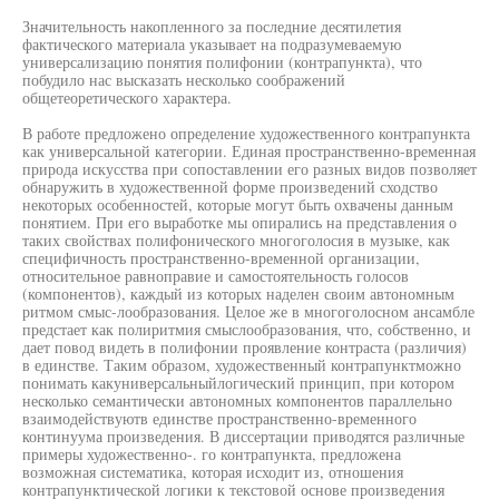
Значительность накопленного за последние десятилетия
фактического материала указывает на подразумеваемую
универсализацию понятия полифонии (контрапункта), что
побудило нас высказать несколько соображений
общетеоретического характера.
В работе предложено определение художественного контрапункта
как универсальной категории. Единая пространственно-временная
природа искусства при сопоставлении его разных видов позволяет
обнаружить в художественной форме произведений сходство
некоторых особенностей, которые могут быть охвачены данным
понятием. При его выработке мы опирались на представления о
таких свойствах полифонического многоголосия в музыке, как
специфичность пространственно-временной организации,
относительное равноправие и самостоятельность голосов
(компонентов), каждый из которых наделен своим автономным
ритмом смыс-лообразования. Целое же в многоголосном ансамбле
предстает как полиритмия смыслообразования, что, собственно, и
дает повод видеть в полифонии проявление контраста (различия)
в единстве. Таким образом, художественный контрапунктможно
понимать какуниверсальныйлогический принцип, при котором
несколько семантически автономных компонентов параллельно
взаимодействуютв единстве пространственно-временного
континуума произведения. В диссертации приводятся различные
примеры художественно-. го контрапункта, предложена
возможная систематика, которая исходит из, отношения
контрапунктической логики к текстовой основе произведения