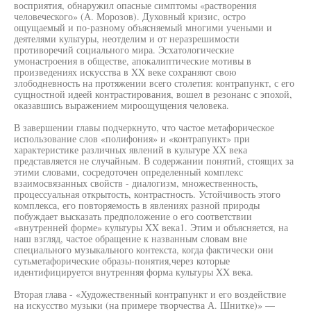
восприятия, обнаружил опасные симптомы «растворения
человеческого» (А. Морозов). Духовный кризис, остро
ощущаемый и по-разному объясняемый многими учеными и
деятелями культуры, неотделим и от неразрешимости
противоречий социального мира. Эсхатологические
умонастроения в обществе, апокалиптические мотивы в
произведениях искусства в XX веке сохраняют свою
злободневность на протяжении всего столетия: контрапункт, с его
сущностной идеей контрастирования, вошел в резонанс с эпохой,
оказавшись выражением мироощущения человека.
В завершении главы подчеркнуто, что частое метафорическое
использование слов «полифония» и «контрапункт» при
характеристике различных явлений в культуре XX века
представляется не случайным. В содержании понятий, стоящих за
этими словами, сосредоточен определенный комплекс
взаимосвязанных свойств - диалогизм, множественность,
процессуальная открытость, контрастность. Устойчивость этого
комплекса, его повторяемость в явлениях разной природы
побуждает высказать предположение о его соответствии
«внутренней форме» культуры XX века1. Этим и объясняется, на
наш взгляд, частое обращение к названным словам вне
специального музыкального контекста, когда фактически они
сутьметафорические образы-понятия,через которые
идентифицируется внутренняя форма культуры XX века.
Вторая глава - «Художественный контрапункт и его воздействие
на искусство музыки (на примере творчества А. Шнитке)» —