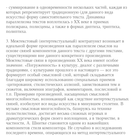
- суммирование в одновременности нескольких частей, каждая из
которых репрезентирует традиционную (для данного вида
искусства) форму самостоятельного текста. Динамика
параллелизма текстов воплотилась з XX веке в приемах
полиэкрана, полисцены, а также в формах диптиха, триптиха,
полиптиха.
3. Межтекстовый (интертекстуальный) контрапункт возникает в
идеальной форме произведения как параллелизм смыслов на
основе связей компонентов данного текста с другими текстами,
существующими вне данного конкретного произведения.
Межтекстовые связи в произведениях XX века имеют особое
значение. «Погруженность» в культуру, диалог с различными
традициями, с культурами прошлого и настоящего — все это
формирует особый смысловой слой, который складывается
благодаря широкому использованию специальных приемов
-цитирования, стилистических аллюзий, заимствования тем и
сюжетов, включения эпиграфов, комментариев, послесловий и
т.п. Примерами произведений, насыщенных смысловой
многослойностью, возникающей как следствие интертекстуальных
связей, изобилуют все виды искусства в минувшем столетии. В
музыке смысловая многослойность, базируясь на технике
полистилистики, достигает весьма сложных игровых и
драматургических форм своего воплощения, а в творчестве, в
частности, А. Шнитке становится одним из важнейших
компонентов стиля композитора. Не случайно в исследованиях
последнего времени, опирающихся на метод интертекстуального