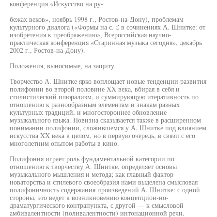
конференция «Искусство на ру-
бежах веков», ноябрь 1998 г., Ростов-на-Дону), проблемам
культурного диалога («Формы на с. £ в сочинениях А. Шнитке: от
изобретения к преображению», Всероссийская научно-
практическая конференция «Старинная музыка сегодня», декабрь
2002 г., Ростов-на-Дону).
Положения, выносимые, на защиту
Творчество А. Шнитке ярко воплощает новые тенденции развития
полифонии во второй половине XX века, вбирая в себя и
стилистический плюрализм, и суммирующую итеративность по
отношению к разнообразным элементам и знакам разных
культурных традиций, и многостороннее обновление
музыкального языка. Новизна сказывается также в расширенном
понимании полифонии, сложившемся у А. Шнитке под влиянием
искусства XX века в целом, но в первую очередь, в связи с его
многолетним опытом работы в кино.
Полифония играет роль фундаментальной категории по
отношению к творчеству А. Шнитке, определяет основы
музыкального мышления и метода; как главный фактор
новаторства и стилевого своеобразия нами выделена смысловая
полифоничность содержания произведений А. Шнитке: с одной
стороны, это ведет к возникновению концепцион-но-
драматургического контрапункта, с другой — к смысловой
амбивалентности (поливалентности) интонационной речи.