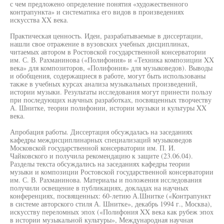
с чем предложено определение понятия «художественного
контрапункта» и систематика его видов в произведениях
искусства XX века.
Практическая ценность. Идеи, разрабатываемые в диссертации,
нашли свое отражение в вузовских учебных дисциплинах,
читаемых автором в Ростовской государственной консерватории
им. С. В. Рахманинова («Полифония» и «Техника композиции XX
века» для композиторов, «Полифония» для музыковедов). Выводы
и обобщения, содержащиеся в работе, могут быть использованы
также в учебных курсах анализа музыкальных произведений,
истории музыки. Результаты исследования могут принести пользу
при последующих научных разработках, посвященных творчеству
А. Шнитке, теории полифонии, истории музыки и культуры XX
века.
Апробация работы. Диссертация обсуждалась на заседаниях
кафедры междисциплинарных специализаций музыковедов
Московской государственной консерватории им. П. И.
Чайковского и получила рекомендацию к защите (23.06.04).
Разделы текста обсуждались на заседаниях кафедры теории
музыки и композиции Ростовской государственной консерватории
им. С. В. Рахманинова. Материалы и положения исследования
получили освещение в публикациях, докладах на научных
конференциях, посвященных: 60-летию А.Шнитке («Контрапункт
в системе авторского стиля А. Шнитке», декабрь 1994 г., Москва),
искусству переломных эпох («Полифония XX века как рубеж эпох
в истории музыкальной культуры», Международная научная