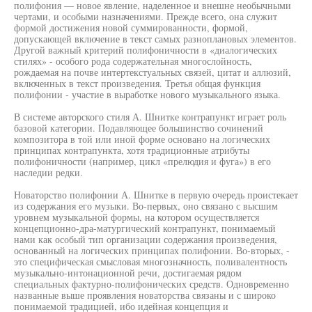
полифония — новое явление, наделенное и внешне необычными
чертами, и особыми назначениями. Прежде всего, она служит
формой достижения новой суммированности, формой,
допускающей включение в текст самых разноплановых элементов.
Другой важный критерий полифоничности в «диалогических
стилях» - особого рода содержательная многослойность,
рождаемая на почве интертекстуальных связей, цитат и аллюзий,
включенных в текст произведения. Третья общая функция
полифонии - участие в выработке нового музыкального языка.
В системе авторского стиля А. Шнитке контрапункт играет роль
базовой категории. Подавляющее большинство сочинений
композитора в той или иной форме основано на логических
принципах контрапункта, хотя традиционные атрибуты
полифоничности (например, цикл «прелюдия и фуга») в его
наследии редки.
Новаторство полифонии А. Шнитке в первую очередь проистекает
из содержания его музыки. Во-первых, оно связано с высшим
уровнем музыкальной формы, на котором осуществляется
концепционно-дра-матургический контрапункт, понимаемый
нами как особый тип организации содержания произведения,
основанный на логических принципах полифонии. Во-вторых, -
это специфическая смысловая многозначность, поливалентность
музыкально-интонационной речи, достигаемая рядом
специальных фактурно-полифонических средств. Одновременно
названные выше проявления новаторства связаны и с широко
понимаемой традицией, ибо идейная концепция и