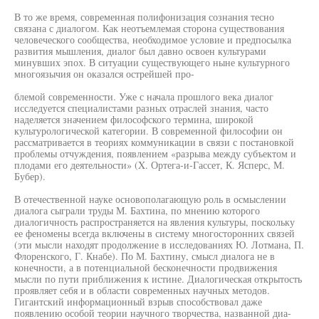
В то же время, современная полифонизация сознания тесно
связана с диалогом. Как неотъемлемая сторона существования
человеческого сообщества, необходимое условие и предпосылка
развития мышления, диалог был давно освоен культурами
минувших эпох. В ситуации существующего ныне культурного
многоязычия он оказался острейшей про-
блемой современности. Уже с начала прошлого века диалог
исследуется специалистами разных отраслей знания, часто
наделяется значением философского термина, широкой
культурологической категории. В современной философии он
рассматривается в теориях коммуникации в связи с постановкой
проблемы отчуждения, появлением «разрыва между субъектом и
плодами его деятельности» (X. Ортега-и-Гассет, К. Ясперс, М.
Бубер).
В отечественной науке основополагающую роль в осмыслении
диалога сыграли труды М. Бахтина, по мнению которого
диалогичность распространяется на явления культуры, поскольку
ее феномены всегда включены в систему многосторонних связей
(эти мысли находят продолжение в исследованиях Ю. Лотмана, П.
Флоренского, Г. Кнабе). По М. Бахтину, смысл диалога не в
конечности, а в потенциальной бесконечности продвижения
мысли по пути приближения к истине. Диалогическая открытость
проявляет себя и в области современных научных методов.
Гигантский информационный взрыв способствовал даже
появлению особой теории научного творчества, названной диа-