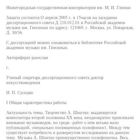
Нижегородская государственная консерватория им. М. И. Глинки
Защита состоится О апреля 2005 г. в 15часов на заседании
диссертационного совета Д 210.012.01 в Российской академии
музыки им. Гнесиных по адресу: 121069, г. Москва, ул. Поварская,
Д. 30/36.
С диссертацией можно ознакомиться в библиотеке Российской
академии музыки им. Гнесиных.
Автореферат разослан
г.
Ученый секретарь диссертационного совета доктор
искусствоведения
И. П. Сусидко
I Общая характеристика работы
Актуальность темы. Творчество А. Шнитке, выдающегося
композитора второй половины XX века, неоднократно привлекало
внимание музыковедов, но среди -работ о нем весьма мало
публикаций, специально посвященных полифонии1. Между тем
существует потребность в развернутом исследовании на данную
тему. Музыка А. Шнитке преимущественно полифонична. Весь