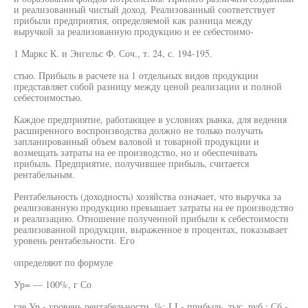
и реализованный чистый доход. Реализованный соответствует
прибыли предприятия, определяемой как разница между
выручкой за реализованную продукцию и ее себестоимо-
1 Маркс К. и Энгельс Ф. Соч., т. 24, с. 194-195.
стью. Прибыль в расчете на 1 отдельных видов продукции
представляет собой разницу между ценой реализации и полной
себестоимостью.
Каждое предприятие, работающее в условиях рынка, для ведения
расширенного воспроизводства должно не только получать
запланированный объем валовой и товарной продукции и
возмещать затраты на ее производство, но и обеспечивать
прибыль. Предприятие, получившее прибыль, считается
рентабельным.
Рентабельность (доходность) хозяйства означает, что выручка за
реализованную продукцию превышает затраты на ее производство
и реализацию. Отношение полученной прибыли к себестоимости
реализованной продукции, выраженное в процентах, показывает
уровень рентабельности. Его
определяют по формуле
Ур= — 100%, г Со
где Ур - уровень рентабельности, %; I I - прибыль, тыс. руб.; Сб -