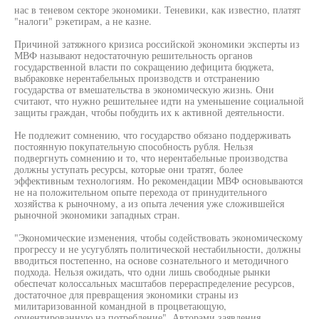
нас в теневом секторе экономики. Теневики, как известно, платят
"налоги" рэкетирам, а не казне.
Причиной затяжного кризиса российской экономики эксперты из
МВФ называют недостаточную решительность органов
государственной власти по сокращению дефицита бюджета,
выбраковке нерентабельных производств и отстранению
государства от вмешательства в экономическую жизнь. Они
считают, что нужно решительнее идти на уменьшение социальной
защиты граждан, чтобы побудить их к активной деятельности.
Не подлежит сомнению, что государство обязано поддерживать
постоянную покупательную способность рубля. Нельзя
подвергнуть сомнению и то, что нерентабельные производства
должны уступать ресурсы, которые они тратят, более
эффективным технологиям. Но рекомендации МВФ основываются
не на положительном опыте перехода от принудительного
хозяйства к рыночному, а из опыта лечения уже сложившейся
рыночной экономики западных стран.
"Экономические изменения, чтобы содействовать экономическому
прогрессу и не усугублять политической нестабильности, должны
вводиться постепенно, на основе сознательного и методичного
подхода. Нельзя ожидать, что одни лишь свободные рынки
обеспечат колоссальных масштабов перераспределение ресурсов,
достаточное для превращения экономики страны из
милитаризованной командной в процветающую,
ориентированную на потребление". Авторами заявления