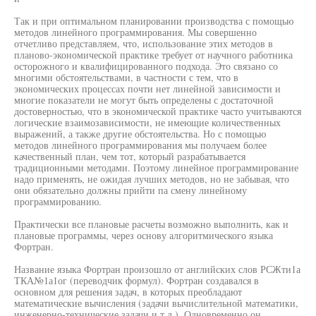
Так и при оптимальном планировании производства с помощью
методов линейного программирования. Мы совершенно
отчетливо представляем, что, использование этих методов в
планово-экономической практике требует от научного работника
осторожного и квалифицированного подхода. Это связано со
многими обстоятельствами, в частности с тем, что в
экономических процессах почти нет линейной зависимости и
многие показатели не могут быть определены с достаточной
достоверностью, что в экономической практике часто учитываются
логические взаимозависимости, не имеющие количественных
выражений, а также другие обстоятельства. Но с помощью
методов линейного программирования мы получаем более
качественный план, чем тот, который разрабатывается
традиционными методами. Поэтому линейное программирование
надо применять, не ожидая лучших методов, но не забывая, что
они обязательно должны прийти па смену линейному
программированию.
Практически все плановые расчеты возможно выполнить, как и
плановые программы, через основу алгоритмического языка
Фортран.
Название языка Фортран произошло от английских слов РСЖти1а
ТКА№1а1ог (переводчик формул). Фортран создавался в
основном для решения задач, в которых преобладают
математические вычисления (задачи вычислительной математики,
инженерно-технические задачи и т.д.). Одновременно он