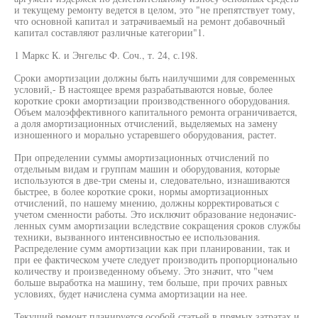
и текущему ремонту ведется в целом, это "не препятствует тому,
что основной капитал и затрачиваемый на ремонт добавочный
капитал составляют различные категории"1.
1 Маркс К. и Энгельс Ф. Соч., т. 24, с.198.
Сроки амортизации должны быть наилучшими для современных
условий,- В настоящее время разрабатываются новые, более
короткие сроки амортизации производственного оборудования.
Объем малоэффективного капитального ремонта ограничивается,
а доля амортизационных отчислений, выделяемых на замену
изношенного и морально устаревшего оборудования, растет.
При определении суммы амортизационных отчислений по
отдельным видам и группам машин и оборудования, которые
используются в две-три смены и, следовательно, изнашиваются
быстрее, в более короткие сроки, нормы амортизационных
отчислений, по нашему мнению, должны корректироваться с
учетом сменности работы. Это исключит образование недоначис-
ленных сумм амортизации вследствие сокращения сроков службы
техники, вызванного интенсивностью ее использования.
Распределение сумм амортизации как при планировании, так и
при ее фактическом учете следует производить пропорционально
количеству и произведенному объему. Это значит, что "чем
больше выработка на машину, тем больше, при прочих равных
условиях, будет начислена сумма амортизации на нее.
Текущий ремонт планируется особой статьей в прямых затратах и