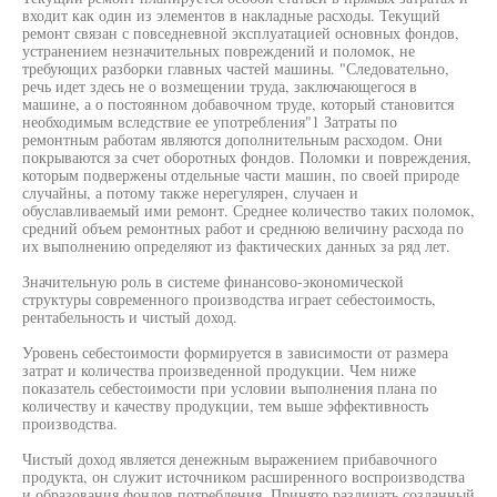
входит как один из элементов в накладные расходы. Текущий
ремонт связан с повседневной эксплуатацией основных фондов,
устранением незначительных повреждений и поломок, не
требующих разборки главных частей машины. "Следовательно,
речь идет здесь не о возмещении труда, заключающегося в
машине, а о постоянном добавочном труде, который становится
необходимым вследствие ее употребления"1 Затраты по
ремонтным работам являются дополнительным расходом. Они
покрываются за счет оборотных фондов. Поломки и повреждения,
которым подвержены отдельные части машин, по своей природе
случайны, а потому также нерегулярен, случаен и
обуславливаемый ими ремонт. Среднее количество таких поломок,
средний объем ремонтных работ и среднюю величину расхода по
их выполнению определяют из фактических данных за ряд лет.
Значительную роль в системе финансово-экономической
структуры современного производства играет себестоимость,
рентабельность и чистый доход.
Уровень себестоимости формируется в зависимости от размера
затрат и количества произведенной продукции. Чем ниже
показатель себестоимости при условии выполнения плана по
количеству и качеству продукции, тем выше эффективность
производства.
Чистый доход является денежным выражением прибавочного
продукта, он служит источником расширенного воспроизводства
и образования фондов потребления. Принято различать созданный