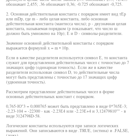
обозначает 2,455; .36 обозначает 0,36; -0.725 обозначает -0,725.
2. Основная действительная константа с порядком имеет вид тЕр
или mDp, где m - либо целая константа, либо основная
действительная константа (мантисса числа); р - двузначная целая
константа, называемая порядком (р показывает, что число ш
должно быть умножено на 10р); Е и D - символы-разделители.
Значение основной действительной константы с порядком
выражается формулой х = m • 10р.
Если в качестве разделителя используется символ Е, то константа
служит для представления действительных чисел с точностью до 7
значащих цифр (одинарная точность). Если же в качестве
разделителя использован символ D, то действительные числа
могут быть представлены с точностью до 17 значащих цифр
(удвоенная точность).
Рассмотрим представление действительных чисел в форме
основных действительных констант с порядком.
0,765-Ю"3 = 0,000765 может быть представлено в виде 0*765Е-3;
-2,23-104 = -22300 - как -2.23Е4 или -2.23Е+4 и 3,12479810"" - в
виде 3124798D-58.
Логические константы используются при записи логических
выражений. Они записываются в виде .TRUE, (истина) и .FALSE,
(ложь).