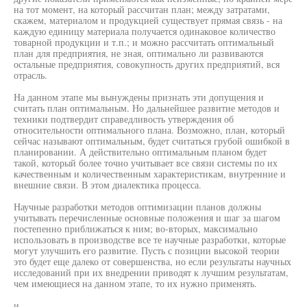
на тот момент, на который рассчитан план; между затратами,
скажем, материалом и продукцией существует прямая связь - на
каждую единицу материала получается одинаковое количество
товарной продукции и т.п.; и можно рассчитать оптимальный
план для предприятия, не зная, оптимально ли развиваются
остальные предприятия, совокупность других предприятий, вся
отрасль.
На данном этапе мы вынуждены признать эти допущения и
считать план оптимальным. Но дальнейшее развитие методов и
техники подтвердит справедливость утверждения об
относительности оптимального плана. Возможно, план, который
сейчас называют оптимальным, будет считаться грубой ошибкой в
планировании. А действительно оптимальным планом будет
такой, который более точно учитывает все связи системы по их
качественным и количественным характеристикам, внутренние и
внешние связи. В этом диалектика процесса.
Научные разработки методов оптимизации планов должны
учитывать перечисленные основные положения и шаг за шагом
постепенно приближаться к ним; во-вторых, максимально
использовать в производстве все те научные разработки, которые
могут улучшить его развитие. Пусть с позиции высокой теории
это будет еще далеко от совершенства, но если результаты научных
исследований при их внедрении приводят к лучшим результатам,
чем имеющиеся на данном этапе, то их нужно применять.
и