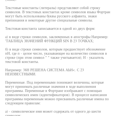
Текстовые константы (литералы) представляют собой строку
символов. В текстовых константах кроме символов языка Фортран
могут быть использованы буквы русского алфавита, знаки
препинания и некоторые другие специальные символы.
Текстовая константа записывается в одной из двух форм:
а) в виде строки символов, заключенных в апострофы Например:
'ТАБЛИЦА ЗНАЧЕНИЙ ФУНКЦИЙ SIN В 23 ТОЧКАХ;
б) в виде строки символов, которым предшествует обозначение
пН, где п - целое число, указывающее на количество символов в
строке (при этом символ " " также учитывается); Н - указатель
текстовой константы.
Например: 38Н РЕШЕНА СИСТЕМА АЬН<. С 23
НЕИЗВЕСТНЫМИ.
Переменные. Под переменными понимают величины, которые
могут принимать различные значения в ходе выполнения
программы. Переменные в Фортране изображают с помощью
символических имен (идентификаторов). В процессе написания
программы переменным можно присваивать различные имена по
следующим правилам:
а) - символическое имя может содержать от одного до шести
символов;