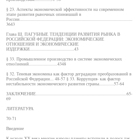
§ 23. Аспекты экономической эффективности на современном
этапе развития рыночных опиюишшй в
России...........................................................................................
3643
Глава Ш. ПАГУБНЫЕ ТЕНДЕНЦИИ РАЗВИТИЯ РЫНКА В
РОССИЙСКОЙ ФЕДЕРАЦИИ: ЭКОНОМИЧЕСКИЕ
ОТНОШЕНИЯ И ЭКОНОМИЧЕСКИЕ
ИЗДЕРЖКИ....................................43
§ 33. Промышленное производство в системе экономических
отно1иений.......................4348
§ 32. Теневая экономика как фактор деградации преобразований в
Российской Федерации... 48-57 § 33. Коррупция- как фактор
нестабильности экономического развития страны............57-64
ЗАКЛЮЧЕНИЕ.........................................................................65-
69
ЛИТЕРАТУРА
70-71
Введение
К исходу XX века многие народы планеты вступили в полосу так