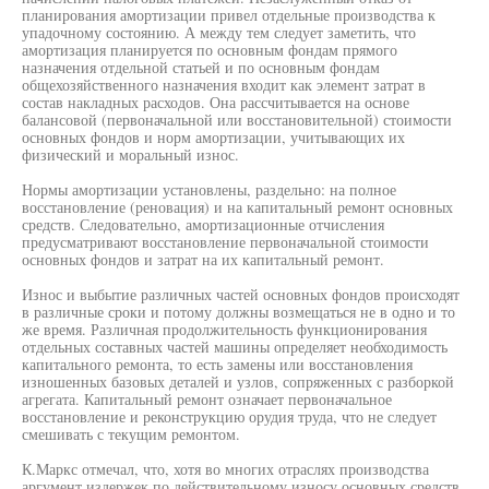
планирования амортизации привел отдельные производства к
упадочному состоянию. А между тем следует заметить, что
амортизация планируется по основным фондам прямого
назначения отдельной статьей и по основным фондам
общехозяйственного назначения входит как элемент затрат в
состав накладных расходов. Она рассчитывается на основе
балансовой (первоначальной или восстановительной) стоимости
основных фондов и норм амортизации, учитывающих их
физический и моральный износ.
Нормы амортизации установлены, раздельно: на полное
восстановление (реновация) и на капитальный ремонт основных
средств. Следовательно, амортизационные отчисления
предусматривают восстановление первоначальной стоимости
основных фондов и затрат на их капитальный ремонт.
Износ и выбытие различных частей основных фондов происходят
в различные сроки и потому должны возмещаться не в одно и то
же время. Различная продолжительность функционирования
отдельных составных частей машины определяет необходимость
капитального ремонта, то есть замены или восстановления
изношенных базовых деталей и узлов, сопряженных с разборкой
агрегата. Капитальный ремонт означает первоначальное
восстановление и реконструкцию орудия труда, что не следует
смешивать с текущим ремонтом.
К.Маркс отмечал, что, хотя во многих отраслях производства
аргумент издержек по действительному износу основных средств