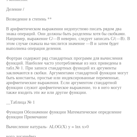
Деление /
Возведение в степень **
В арифметическом выражении недопустимо писать рядом два
знака операций. Они должны быть разделены хотя бы скобками.
Например, выражение С/—В неверно, следует записать С/(—В). В
этом случае сначала вы-числится значение —В и затем будет
выполнена операция деления.
Фортран содержит ряд стандартных программ для вычисления
функций. Наиболее часто употребляемые из них приведены в
табл.№ 1. При записи стандартных функций их аргументы
заключаются в скобки. Аргументами стандартной функции могут
быть константы, простые или индексированные переменные,
арифметические выражения. Если аргументом стандартной
функции служит арифметическое выражение, то в него могут
также входить эти же или другие функции.
__Таблица № 1
Функция Обозначение функции Математическое определение
функции Примечание
Вычисление натураль- ALOG(X) у = lnx х>0
ного логарифма