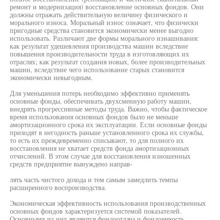
ремонт и модернизация) восстановление основных фондов. Они
должны отражать действительную величину физического и
морального износа. Моральный износ означает, что физически
пригодные средства становится экономически менее выгодно
использовать. Различают две формы морального изнашивания:
как результат удешевления производства машин вследствие
повышения производительности труда в изготовляющих их
отраслях; как результат создания новых, более производительных
машин, вследствие чего использование старых становится
экономически невыгодным.
Для уменьшения потерь необходимо эффективно применять
основные фонды, обеспечивать двухсменную работу машин,
внедрять прогрессивные методы труда. Важно, чтобы фактическое
время использования основных фондов было не меньше
амортизационного срока их эксплуатации. Если основные фонды
приходят в негодность раньше установленного срока их службы,
то есть их преждевременно списывают, то для полного их
восстановления не хватает средств фонда амортизационных
отчислений. В этом случае для восстановления изношенных
средств предприятие вынуждено направ-
лять часть чистого дохода и тем самым замедлить темпы
расширенного воспроизводства.
Экономическая эффективность использования производственных
основных фондов характеризуется системой показателей.
Основными из них являются фондоотдача и фондоемкость