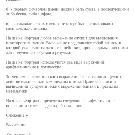
б) - первым символом имени должна быть буква, а последующими
либо буква, либо цифры;
в) - в символических именах не могут быть использованы
специальные символы.
На языке Фортран любое выражение служит для вычисления
некоторого значения. Выражение представляет собой запись, в
которой указываются данные и действия, производимые над ними
для получения требуемого результата.
На языке Фортран используются два вида выражений:
арифметические и логические.
Значением арифметического выражения является число целого,
действительного или комплексного типа. Правила записи и
вычислений арифметических выражений близки к правилам
математики.
На языке Фортран определены следующие арифметические
операции и символы для их обозначения:
Сложение +
Вычитание
Умножение *