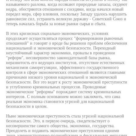
называемого разлома, когда иссякают природные запасы, скудеют
недра, обостряются отношения с соседями, когда начался новый
передел мира, сфер влияния, поскольку Западу удалось нарушить
равновесие сил, устранить великую державу - Советский Союз и
теперь началась борьба за новые рынки сырья и сбыта.
В этих кризисных социально-экономических, условиях
продолжает осуществляться процесс "формирования рыночных
отношений" и говорят о вроде бы решении проблем обеспечения
национальной и экономической безопасности. Переходный
неустойчивый характер экономики, провалы в проведении
"реформ", несовершенство законодательной базы рынка,
неразвитость его ведущих институтов, отсутствие естественных
механизмов саморегуляции, эффективного государственного
контроля в сфере экономических отношений являются главными
причинами низкого уровня национальной и экономической
безопасности. Все это ведет к росту экономической преступности
и углублению криминальных процессов. Проводимые
экономические "реформы" порождают систему криминальных
интересов. С полным основанием можно заключить, что сама
реальная экономика становится угрозой для национальной
безопасности в целом.
Ныне экономическая преступность стала угрозой национальной
безопасности. Это, в первую очередь, свидетельствует о
несовершенстве самого общества, экономики, государства.
Преодолеть и подавить экономические преступления одними
лишь административно-полицейскими и фискальными методами