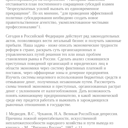
отстаивается план постепенного сокращения субсидий взамен
"безрезультатных усилий вызвать их единовременное
прекращение". По их мнению, "для проведения эффективной
политики субсидирования необходимо создать новое
правительственное агентство, укомплектованное честными
профессионалами"1.
Сегодня в Российской Федерации действует ряд законодательных
актов, позволяющих вести легальный бизнес и получать законные
прибыли. Наша задача - ниже описать экономические трудности
реформ в стране, раскрыть суть организационных и
управленческих путей решения тех или иных проблем
становления рынка в России. Сделать анализ сложившихся
преступных поведений организаций и юридических лиц в
области экономики через систему фиктивных платежей и
поставок, через оффшорные зоны и дочерние предприятия.
Изучить системы нецелевого использования бюджетных средств и
отмывание денег, полученных незаконным путем. Рассмотреть
схемы теневой экономики и преступных, организованных растрат
денег с уклонением от налогообложения. Дать возможность
понять начинающему предпринимателю, в какой экономической
среде ему придется работать и выживать в зарождающихся
рыночных отношениях в государстве.
1 Медведев, B.C., Чуканов, H.A. Великая РосснПская депрессия.
Причины ложной нерентабельности, искусственной
неплатежеспособности народного хозяйства и пути выхода из
кризиса. - М.. "Регионы России". 1997, с.11.