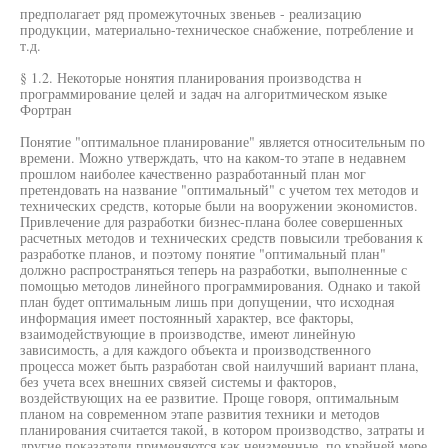
предполагает ряд промежуточных звеньев - реализацию
продукции, материально-техническое снабжение, потребление и
т.д.
§ 1.2. Некоторые нонятия планирования производства н
программирование целей и задач на алгоритмическом языке
Фортран
Понятие "оптимальное планирование" является относительным по
времени. Можно утверждать, что на каком-то этапе в недавнем
прошлом наиболее качественно разработанный план мог
претендовать на название "оптимальный" с учетом тех методов и
технических средств, которые были на вооружении экономистов.
Привлечение для разработки бизнес-плана более совершенных
расчетных методов и технических средств повысили требования к
разработке планов, и поэтому понятие "оптимальный план"
должно распространяться теперь на разработки, выполненные с
помощью методов линейного программирования. Однако и такой
план будет оптимальным лишь при допущении, что исходная
информация имеет постоянный характер, все факторы,
взаимодействующие в производстве, имеют линейную
зависимость, а для каждого объекта и производственного
процесса может быть разработан свой наилучший вариант плана,
без учета всех внешних связей системы и факторов,
воздействующих на ее развитие. Проще говоря, оптимальным
планом на современном этапе развития техники и методов
планирования считается такой, в котором производство, затраты и
другие показатели применяются как неизменные, по крайней мере