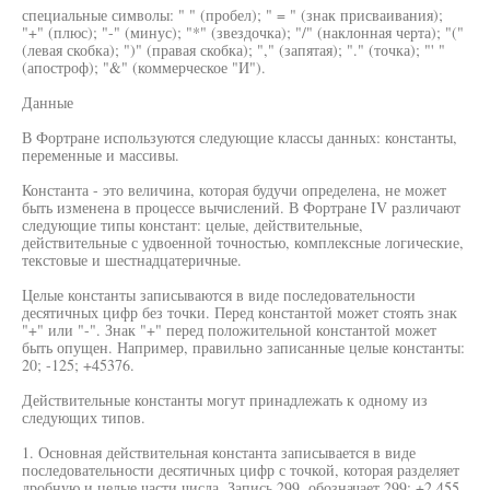
специальные символы: " " (пробел); " = " (знак присваивания);
"+" (плюс); "-" (минус); "*" (звездочка); "/" (наклонная черта); "("
(левая скобка); ")" (правая скобка); "," (запятая); "." (точка); "' "
(апостроф); "&" (коммерческое "И").
Данные
В Фортране используются следующие классы данных: константы,
переменные и массивы.
Константа - это величина, которая будучи определена, не может
быть изменена в процессе вычислений. В Фортране IV различают
следующие типы констант: целые, действительные,
действительные с удвоенной точностью, комплексные логические,
текстовые и шестнадцатеричные.
Целые константы записываются в виде последовательности
десятичных цифр без точки. Перед константой может стоять знак
"+" или "-". Знак "+" перед положительной константой может
быть опущен. Например, правильно записанные целые константы:
20; -125; +45376.
Действительные константы могут принадлежать к одному из
следующих типов.
1. Основная действительная константа записывается в виде
последовательности десятичных цифр с точкой, которая разделяет
дробную и целые части числа. Запись 299. обозначает 299; +2.455