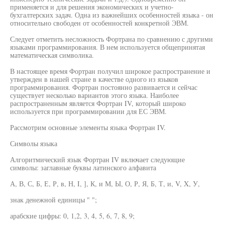
применяется и для решения экономических и учетно-
бухгалтерских задач. Одна из важнейших особенностей языка - он
относительно свободен от особенностей конкретной ЭВМ.
Следует отметить несложность Фортрана по сравнению с другими
языками программирования. В нем используется общепринятая
математическая символика.
В настоящее время Фортран получил широкое распространение и
утвержден в нашей стране в качестве одного из языков
программирования. Фортран постоянно развивается и сейчас
существует несколько вариантов этого языка. Наиболее
распространенным является Фортран IV, который широко
используется при программировании для ЕС ЭВМ.
Рассмотрим основные элементы языка Фортран IV.
Символы языка
Алгоритмический язык Фортран IV включает следующие
символы: заглавные буквы латинского алфавита
А, В, С, Б, Е, Р, в, Н, I, ], К, и М, Ы, О, Р, Я, Б, Т, и, V, X, У,
знак денежной единицы " ";
арабские цифры: 0, 1,2, 3, 4, 5, 6, 7, 8, 9;