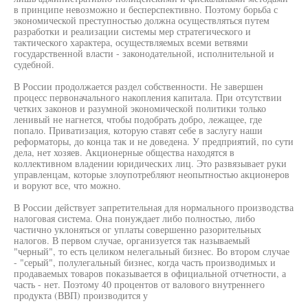
в принципе невозможно и бесперспективно. Поэтому борьба с
экономической преступностью должна осуществляться путем
разработки и реализации системы мер стратегического и
тактического характера, осуществляемых всеми ветвями
государственной власти - законодательной, исполнительной и
судебной.
В России продолжается раздел собственности. Не завершен
процесс первоначального накопления капитала. При отсутствии
четких законов и разумной экономической политики только
ленивый не нагнется, чтобы подобрать добро, лежащее, где
попало. Приватизация, которую ставят себе в заслугу наши
реформаторы, до конца так и не доведена. У предприятий, по сути
дела, нет хозяев. Акционерные общества находятся в
коллективном владении юридических лиц. Это развязывает руки
управленцам, которые злоупотребляют неопытностью акционеров
и воруют все, что можно.
В России действует запретительная для нормального производства
налоговая система. Она понуждает либо полностью, либо
частично уклоняться ог уплаты совершенно разорительных
налогов. В первом случае, организуется так называемый
"черный", то есть целиком нелегальный бизнес. Во втором случае
- "серый", полулегальный бизнес, когда часть производимых и
продаваемых товаров показывается в официальной отчетности, а
часть - нет. Поэтому 40 процентов от валового внутреннего
продукта (ВВП) производится у