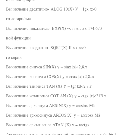
Вычисление десятично- ALOG 10(Х) У = Igx х>0
го логарифма
Вычисление показатель- ЕХР(Х) •< п «т. х< 174.673
ной функции
Вычисление квадратно- SQRT(X) II >> х>0
го корня
Вычисление синуса SIN(X) у = sinx |х|<2,8.т
Вычисление косинуса COS(X) у = coax |х|<2,8.ж
Вычисление тангенса TAN (X) У = tgr |х|<2|8.т
Вычисление котангенса COT AN (X) у = ctgx |х|<21В.т
Вычисление арксинуса ARSIN(X) у = arcsinx Má
Вычисление арккосинуса ARCOS(X) у = arccosx Má
Вычисление арктангенса ATAN (X) у = arctgx
Аргументы стандартных функций, приведенных в табл.№ 1,