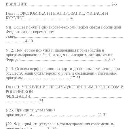
ВВЕДЕНИЕ.........................................................................2-3
Глава I. ЭКОНОМИКА И ПЛАНИРОВАНИЕ, ФИНАСЫ И
БУХУЧЁТ........................................4
§ и. Общее понятие финансово-экономической сферы Российской
Федерации на современном
этапе..............................................................................................
.................4-10
§ 12. Нем>торые понятия п иашровшшя производства и
программирование и/елей и задач на алгоритмическом языке
Фортран.........................................................................Л0-17
§ 13. Основы перфорационных карт и десятичные счисления при
осущест&1ешш бухгалтерского учёта и составлении системных
программ.........................................Л7-25
Глава II. УПРАВЛЕНИЕ ПРОИЗВОДСТВЕННЫМ ПРОЦЕССОМ В
РОССИЙСКОЙ
ФЕДЕРАЦИИ................................................................................
.............................25
§ 23. Принципы управгения
производствам.........................................................25-31
§22. Ф}нкцш4, спцуктура и .методыуправления современным
производствам.............31-36