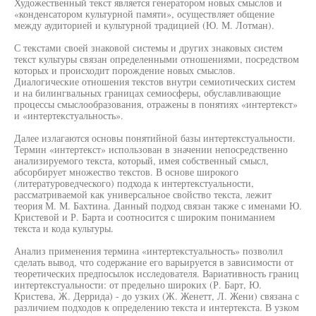
Художественный текст является генератором новых смыслов и
«конденсатором культурной памяти», осуществляет общение
между аудиторией и культурной традицией (Ю. М. Лотман).
С текстами своей знаковой системы и других знаковых систем
текст культуры связан определенными отношениями, посредством
которых и происходит порождение новых смыслов.
Диалогические отношения текстов внутри семиотических систем
и на билингвальных границах семиосферы, обуславливающие
процессы смыслообразования, отражены в понятиях «интертекст»
и «интертекстуальность».
Далее излагаются основы понятийной базы интертекстуальности.
Термин «интертекст» использован в значении непосредственно
анализируемого текста, который, имея собственный смысл,
абсорбирует множество текстов. В основе широкого
(литературоведческого) подхода к интертекстуальности,
рассматриваемой как универсальное свойство текста, лежит
теория М. М. Бахтина. Данный подход связан также с именами Ю.
Кристевой и Р. Барта и соотносится с широким пониманием
текста и кода культуры.
Анализ применения термина «интертекстуальность» позволил
сделать вывод, что содержание его варьируется в зависимости от
теоретических предпосылок исследователя. Вариативность границ
интертекстуальности: от предельно широких (Р. Барт, Ю.
Кристева, Ж. Деррида) - до узких (Ж. Женетт, Л. Жени) связана с
различием подходов к определению текста и интертекста. В узком