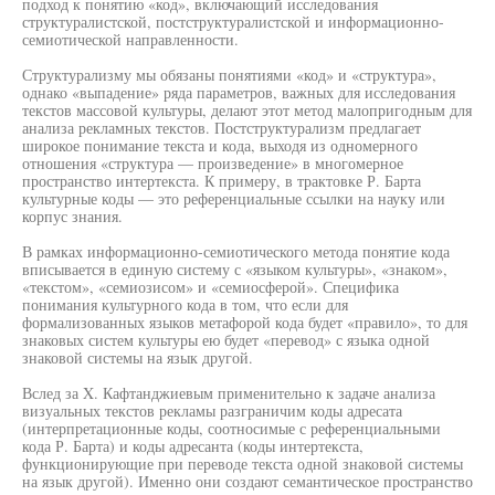
подход к понятию «код», включающий исследования
структуралистской, постструктуралистской и информационно-
семиотической направленности.
Структурализму мы обязаны понятиями «код» и «структура»,
однако «выпадение» ряда параметров, важных для исследования
текстов массовой культуры, делают этот метод малопригодным для
анализа рекламных текстов. Постструктурализм предлагает
широкое понимание текста и кода, выходя из одномерного
отношения «структура — произведение» в многомерное
пространство интертекста. К примеру, в трактовке Р. Барта
культурные коды — это референциальные ссылки на науку или
корпус знания.
В рамках информационно-семиотического метода понятие кода
вписывается в единую систему с «языком культуры», «знаком»,
«текстом», «семиозисом» и «семиосферой». Специфика
понимания культурного кода в том, что если для
формализованных языков метафорой кода будет «правило», то для
знаковых систем культуры ею будет «перевод» с языка одной
знаковой системы на язык другой.
Вслед за X. Кафтанджиевым применительно к задаче анализа
визуальных текстов рекламы разграничим коды адресата
(интерпретационные коды, соотносимые с референциальными
кода Р. Барта) и коды адресанта (коды интертекста,
функционирующие при переводе текста одной знаковой системы
на язык другой). Именно они создают семантическое пространство