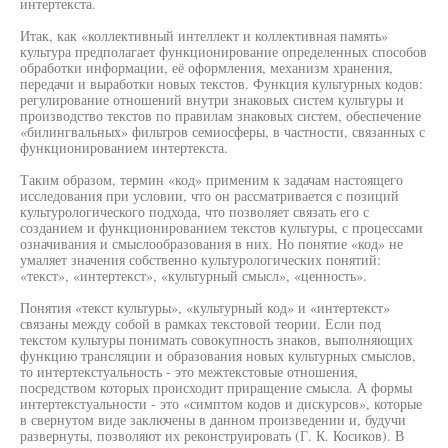
интертекста.
Итак, как «коллективный интеллект и коллективная память»
культура предполагает функционирование определенных способов
обработки информации, её оформления, механизм хранения,
передачи и выработки новых текстов. Функция культурных кодов:
регулирование отношений внутри знаковых систем культуры и
производство текстов по правилам знаковых систем, обеспечение
«билингвальных» фильтров семиосферы, в частности, связанных с
функционированием интертекста.
Таким образом, термин «код» применим к задачам настоящего
исследования при условии, что он рассматривается с позиций
культурологического подхода, что позволяет связать его с
созданием и функционированием текстов культуры, с процессами
означивания и смыслообразования в них. Но понятие «код» не
умаляет значения собственно культурологических понятий:
«текст», «интертекст», «культурный смысл», «ценность».
Понятия «текст культуры», «культурный код» и «интертекст»
связаны между собой в рамках текстовой теории. Если под
текстом культуры понимать совокупность знаков, выполняющих
функцию трансляции и образования новых культурных смыслов,
то интертекстуальность - это межтекстовые отношения,
посредством которых происходит приращение смысла. А формы
интертекстуальности - это «симптом кодов и дискурсов», которые
в свернутом виде заключены в данном произведении и, будучи
развернуты, позволяют их реконструировать (Г. К. Косиков). В