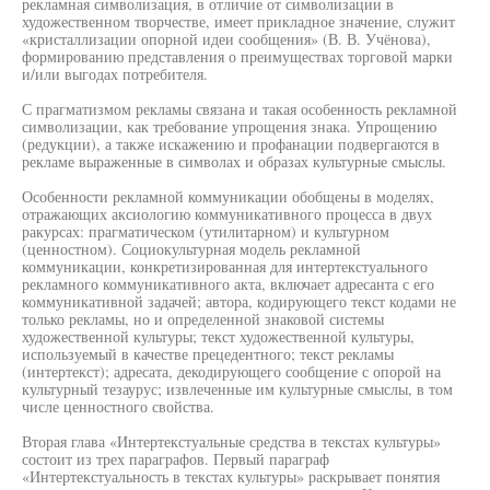
рекламная символизация, в отличие от символизации в
художественном творчестве, имеет прикладное значение, служит
«кристаллизации опорной идеи сообщения» (В. В. Учёнова),
формированию представления о преимуществах торговой марки
и/или выгодах потребителя.
С прагматизмом рекламы связана и такая особенность рекламной
символизации, как требование упрощения знака. Упрощению
(редукции), а также искажению и профанации подвергаются в
рекламе выраженные в символах и образах культурные смыслы.
Особенности рекламной коммуникации обобщены в моделях,
отражающих аксиологию коммуникативного процесса в двух
ракурсах: прагматическом (утилитарном) и культурном
(ценностном). Социокультурная модель рекламной
коммуникации, конкретизированная для интертекстуального
рекламного коммуникативного акта, включает адресанта с его
коммуникативной задачей; автора, кодирующего текст кодами не
только рекламы, но и определенной знаковой системы
художественной культуры; текст художественной культуры,
используемый в качестве прецедентного; текст рекламы
(интертекст); адресата, декодирующего сообщение с опорой на
культурный тезаурус; извлеченные им культурные смыслы, в том
числе ценностного свойства.
Вторая глава «Интертекстуальные средства в текстах культуры»
состоит из трех параграфов. Первый параграф
«Интертекстуальность в текстах культуры» раскрывает понятия