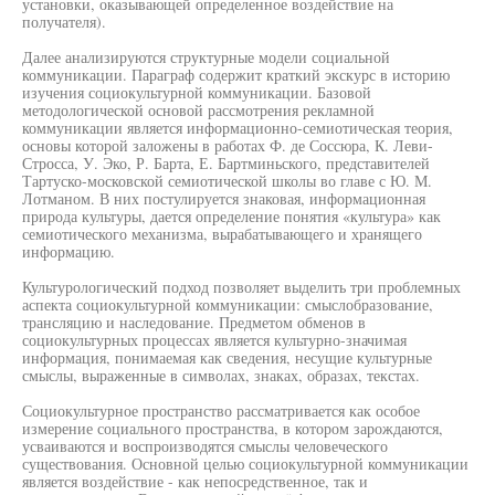
установки, оказывающей определенное воздействие на
получателя).
Далее анализируются структурные модели социальной
коммуникации. Параграф содержит краткий экскурс в историю
изучения социокультурной коммуникации. Базовой
методологической основой рассмотрения рекламной
коммуникации является информационно-семиотическая теория,
основы которой заложены в работах Ф. де Соссюра, К. Леви-
Стросса, У. Эко, Р. Барта, Е. Бартминьского, представителей
Тартуско-московской семиотической школы во главе с Ю. М.
Лотманом. В них постулируется знаковая, информационная
природа культуры, дается определение понятия «культура» как
семиотического механизма, вырабатывающего и хранящего
информацию.
Культурологический подход позволяет выделить три проблемных
аспекта социокультурной коммуникации: смыслобразование,
трансляцию и наследование. Предметом обменов в
социокультурных процессах является культурно-значимая
информация, понимаемая как сведения, несущие культурные
смыслы, выраженные в символах, знаках, образах, текстах.
Социокультурное пространство рассматривается как особое
измерение социального пространства, в котором зарождаются,
усваиваются и воспроизводятся смыслы человеческого
существования. Основной целью социокультурной коммуникации
является воздействие - как непосредственное, так и