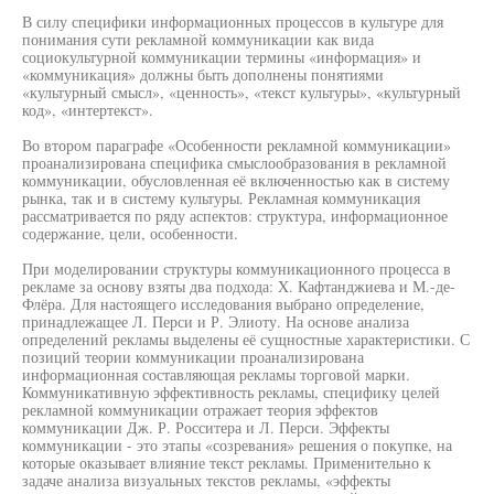
В силу специфики информационных процессов в культуре для
понимания сути рекламной коммуникации как вида
социокультурной коммуникации термины «информация» и
«коммуникация» должны быть дополнены понятиями
«культурный смысл», «ценность», «текст культуры», «культурный
код», «интертекст».
Во втором параграфе «Особенности рекламной коммуникации»
проанализирована специфика смыслообразования в рекламной
коммуникации, обусловленная её включенностью как в систему
рынка, так и в систему культуры. Рекламная коммуникация
рассматривается по ряду аспектов: структура, информационное
содержание, цели, особенности.
При моделировании структуры коммуникационного процесса в
рекламе за основу взяты два подхода: X. Кафтанджиева и М.-де-
Флёра. Для настоящего исследования выбрано определение,
принадлежащее Л. Перси и Р. Элиоту. На основе анализа
определений рекламы выделены её сущностные характеристики. С
позиций теории коммуникации проанализирована
информационная составляющая рекламы торговой марки.
Коммуникативную эффективность рекламы, специфику целей
рекламной коммуникации отражает теория эффектов
коммуникации Дж. Р. Росситера и Л. Перси. Эффекты
коммуникации - это этапы «созревания» решения о покупке, на
которые оказывает влияние текст рекламы. Применительно к
задаче анализа визуальных текстов рекламы, «эффекты