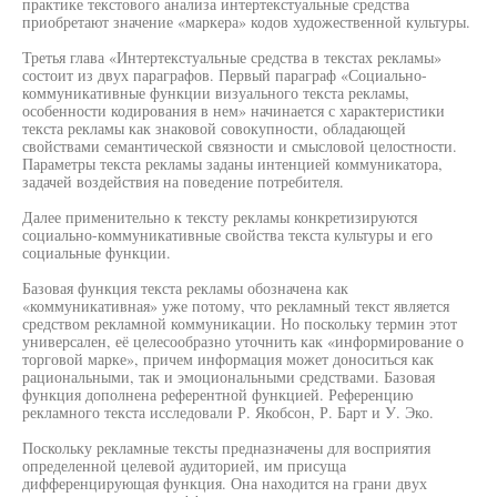
практике текстового анализа интертекстуальные средства
приобретают значение «маркера» кодов художественной культуры.
Третья глава «Интертекстуальные средства в текстах рекламы»
состоит из двух параграфов. Первый параграф «Социально-
коммуникативные функции визуального текста рекламы,
особенности кодирования в нем» начинается с характеристики
текста рекламы как знаковой совокупности, обладающей
свойствами семантической связности и смысловой целостности.
Параметры текста рекламы заданы интенцией коммуникатора,
задачей воздействия на поведение потребителя.
Далее применительно к тексту рекламы конкретизируются
социально-коммуникативные свойства текста культуры и его
социальные функции.
Базовая функция текста рекламы обозначена как
«коммуникативная» уже потому, что рекламный текст является
средством рекламной коммуникации. Но поскольку термин этот
универсален, её целесообразно уточнить как «информирование о
торговой марке», причем информация может доноситься как
рациональными, так и эмоциональными средствами. Базовая
функция дополнена референтной функцией. Референцию
рекламного текста исследовали Р. Якобсон, Р. Барт и У. Эко.
Поскольку рекламные тексты предназначены для восприятия
определенной целевой аудиторией, им присуща
дифференцирующая функция. Она находится на грани двух