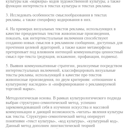
культуры как «маркеры» кодов художественной культуры, а также
функции интертекста в текстах культуры и текстах рекламы.
3. Исследовать особенности смыслообразования в текстах
рекламы, а также специфику кодирования в них.
4. На примерах визуальных текстов рекламы, использующих в
качестве прецедентных текстов живописные произведения,
показать, как интертекстуальные включения способствуют
созданию новых смыслов в рекламном сообщении, доступных для
прочтения целевой аудиторией, а также какие метаморфозы
претерпевает под влиянием интенций коммуникатора ценностный
смысл пре-текста (редукция, искажение, профанация, подмена).
5. Выявив коммуникативные стратегии, реализуемые посредством
интертекстуальных включений, классифицировать визуальные
тексты рекламы, использующей в качестве пре-текстов
живописные произведения, по двум критериям: «отношение к
культурному наследию» и «информирование о рекламируемой
торговой марке».
Методологическая основа. В рамках культурологического подхода
выбран структурно-семиотический метод, успешно
зарекомендовавший себя в изучении искусства и массовой
коммуникации и дающий возможность «читать» явления культуры
как тексты. Структурно-семиотический метод оперирует
понятиями «текст культуры», «код культуры», «культурный код».
Данный метод дополнен лингвистической теорией