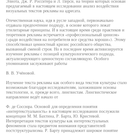
Элиота, Дж. Р. Росситера и Л. Перси, на теории которых основан
предлагаемый в настоящем исследовании анализ воздействия
визуальных текстов рекламы на адресата.
Отечественная наука, идя в русле западной, первоначально
отдавала предпочтение подходу, в основе которого лежат
утилитарные принципы. И в настоящее время среди практиков и
теоретиков рекламы встречается «профессиональный цинизм»
(«ради воздействия на потребителя все средства хороши»). Этому
способствовал ценностный кризис российского общества,
вызванный сменой строя. Но в последнее время активизируется
изучение рекламы с позиций культурологического подхода,
актуализирующего ценностную составляющую. Особого
упоминания заслуживают работы
B. В. Учёновой.
Изучение текста рекламы как особого вида текстов культуры стало
возможным благодаря исследователям, заложившим основы
текстологии, и, прежде всего, лингвистам. Лингвистическое
направление ведёт начало от
Ф. де Соссюра. Основой для определения понятия
«интертекстуальность» в настоящем исследовании послужили
концепции М. М. Бахтина, Р. Барта, Ю. Кристевой.
Интерпретация текстов культуры как интертекстуальных
феноменов стала предметом внимания представителей
постструктурализма. Р. Барту принадлежит широкое понятие