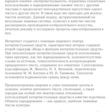
варианте понятие «интертекстуальность» ограничено сознательно
используемыми и маркированными связями текста с другими
текстами и предполагает непосредственное присутствие одного
текста в другом тексте. В таком виде оно пригодно для анализа
текстов культуры. Данный подход, экстраполированный на
визуальные знаковые системы, позволил в качестве текстов
рассматривать произведения изобразительного искусства,
печатную рекламу и исследовать процессы смыслообразования в
них.
Интертекст создается с помощью широкого спектра
интертекстуальных средств, характеристику которых содержит
второй параграф «Виды и функции интертекстуальных средств».
При типологизации интертекстуальных средств использованы
такие критерии, как тип маркированности, наличие/отсутствие
ссылки на источник, точность/неточность воспроизведения
прецедентного текста, сохранение его семантики. Сопоставлены
классификации Ж. Женетта, Н. А. Фатеевой, теоретические
положении М. М. Бахтина и Ю. Н. Тынянова. Типология
осложняется подвижностью границ между ними.
Проанализированы широкое и узкое понимание цитаты и
аллюзии, понятие центонного текста, стилизации, а также
пародия как особый тип межтекстовых отношений,
использующий интертекстуальные средства в качестве подсобных.
Объекты пародирования — как правило, наиболее значимые
тексты культуры.