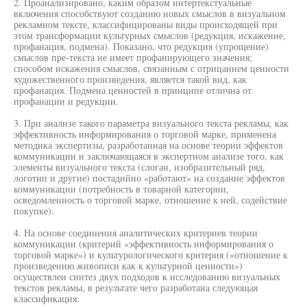
2. Проанализировано, каким образом интертекстуальные
включения способствуют созданию новых смыслов в визуальном
рекламном тексте, классифицированы виды происходящей при
этом трансформации культурных смыслов (редукция, искажение,
профанация, подмена). Показано, что редукция (упрощение)
смыслов пре-текста не имеет профанирующего значения;
способом искажения смыслов, связанным с отрицанием ценности
художественного произведения, является такой вид, как
профанация. Подмена ценностей в принципе отлична от
профанации и редукции.
3. При анализе такого параметра визуального текста рекламы, как
эффективность информирования о торговой марке, применена
методика экспертизы, разработанная на основе теории эффектов
коммуникации и заключающаяся в экспертном анализе того, как
элементы визуального текста (слоган, изобразительный ряд,
логотип и другие) постадийно «работают» на создание эффектов
коммуникации (потребность в товарной категории,
осведомленность о торговой марке, отношение к ней, содействие
покупке).
4. На основе соединения аналитических критериев теории
коммуникации (критерий «эффективность информирования о
торговой марке») и культурологического критерия («отношение к
произведению живописи как к культурной ценности»)
осуществлен синтез двух подходов к исследованию визуальных
текстов рекламы, в результате чего разработана следующая
классификация: