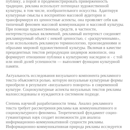
публику, а порой и продемонстрировать приверженность
традиции, реклама использует потенциал художественной
культуры, в том числе, изобразительного искусства. Адаптируя
культурные смыслы к восприятию массовой аудитории и
трансформируя их ценностные аспекты, она проявляет себя как
типичный феномен массовой коммуникации и массовой культуры.
При помощи художественных средств, в частности,
интертекстуальных включений, рекламный интертекст соединяет
рекламируемый объект с некоей ценностью, с «раскрученными»,
если использовать рекламную терминологию, произведениями и
образами мировой художественной культуры. Включая в качестве
прецедентных текстов репродукции шедевров живописи, она
формирует отношение публики к культурному наследию и - с той
или иной долей успешности — выполняет функцию культурной
памяти.
Актуальность исследования визуального компонента рекламного
текста объясняется ролью, которую визуальные культурные формы
приобрели в результате «визуального поворота» в современной
культуре. Социокультурные аспекты визуальных текстов рекламы
малоисследованы и нуждаются в системном подходе.
Степень научной разработанности темы. Анализ рекламного
текста требует рассмотрения рекламы как коммуникативного и
социокультурного феномена. Теоретический фундамент социо-
гуманитарных наук создает возможности для анализа
информационно-коммуникативной сущности рекламы.
Информационно-коммуникативная природа рекламы исследуется