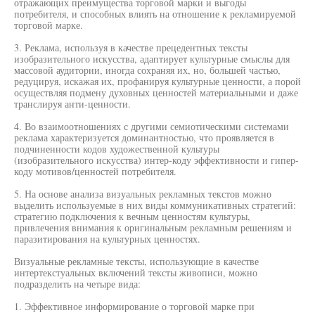
отражающих преимущества торговой марки и выгоды
потребителя, и способных влиять на отношение к рекламируемой
торговой марке.
3. Реклама, используя в качестве прецедентных тексты
изобразительного искусства, адаптирует культурные смыслы для
массовой аудитории, иногда сохраняя их, но, большей частью,
редуцируя, искажая их, профанируя культурные ценности, а порой
осуществляя подмену духовных ценностей материальными и даже
транслируя анти-ценности.
4. Во взаимоотношениях с другими семиотическими системами
реклама характеризуется доминантностью, что проявляется в
подчиненности кодов художественной культуры
(изобразительного искусства) интер-коду эффективности и гипер-
коду мотивов/ценностей потребителя.
5. На основе анализа визуальных рекламных текстов можно
выделить используемые в них виды коммуникативных стратегий:
стратегию подключения к вечным ценностям культуры,
привлечения внимания к оригинальным рекламным решениям и
паразитирования на культурных ценностях.
Визуальные рекламные тексты, использующие в качестве
интертекстуальных включений тексты живописи, можно
подразделить на четыре вида:
1. Эффективное информирование о торговой марке при