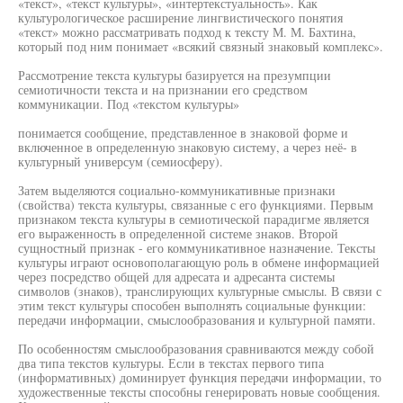
«текст», «текст культуры», «интертекстуальность». Как
культурологическое расширение лингвистического понятия
«текст» можно рассматривать подход к тексту М. М. Бахтина,
который под ним понимает «всякий связный знаковый комплекс».
Рассмотрение текста культуры базируется на презумпции
семиотичности текста и на признании его средством
коммуникации. Под «текстом культуры»
понимается сообщение, представленное в знаковой форме и
включенное в определенную знаковую систему, а через неё- в
культурный универсум (семиосферу).
Затем выделяются социально-коммуникативные признаки
(свойства) текста культуры, связанные с его функциями. Первым
признаком текста культуры в семиотической парадигме является
его выраженность в определенной системе знаков. Второй
сущностный признак - его коммуникативное назначение. Тексты
культуры играют основополагающую роль в обмене информацией
через посредство общей для адресата и адресанта системы
символов (знаков), транслирующих культурные смыслы. В связи с
этим текст культуры способен выполнять социальные функции:
передачи информации, смыслообразования и культурной памяти.
По особенностям смыслообразования сравниваются между собой
два типа текстов культуры. Если в текстах первого типа
(информативных) доминирует функция передачи информации, то
художественные тексты способны генерировать новые сообщения.