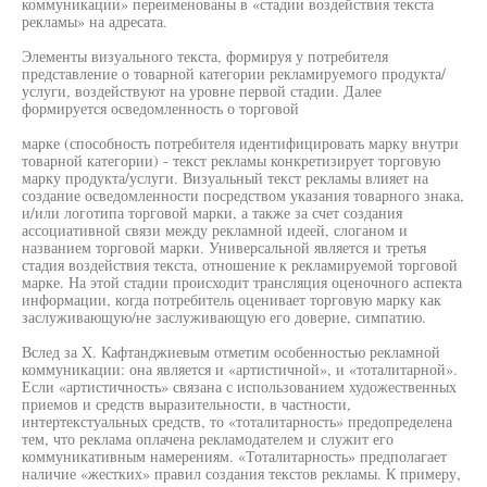
коммуникации» переименованы в «стадии воздействия текста
рекламы» на адресата.
Элементы визуального текста, формируя у потребителя
представление о товарной категории рекламируемого продукта/
услуги, воздействуют на уровне первой стадии. Далее
формируется осведомленность о торговой
марке (способность потребителя идентифицировать марку внутри
товарной категории) - текст рекламы конкретизирует торговую
марку продукта/услуги. Визуальный текст рекламы влияет на
создание осведомленности посредством указания товарного знака,
и/или логотипа торговой марки, а также за счет создания
ассоциативной связи между рекламной идеей, слоганом и
названием торговой марки. Универсальной является и третья
стадия воздействия текста, отношение к рекламируемой торговой
марке. На этой стадии происходит трансляция оценочного аспекта
информации, когда потребитель оценивает торговую марку как
заслуживающую/не заслуживающую его доверие, симпатию.
Вслед за X. Кафтанджиевым отметим особенностью рекламной
коммуникации: она является и «артистичной», и «тоталитарной».
Если «артистичность» связана с использованием художественных
приемов и средств выразительности, в частности,
интертекстуальных средств, то «тоталитарность» предопределена
тем, что реклама оплачена рекламодателем и служит его
коммуникативным намерениям. «Тоталитарность» предполагает
наличие «жестких» правил создания текстов рекламы. К примеру,