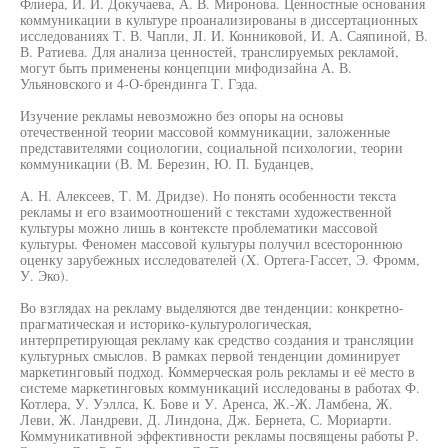
Флиера, И. И. Докучаева, А. В. Миронова. Ценностные основания
коммуникации в культуре проанализированы в диссертационных
исследованиях Т. В. Чапли, JI. И. Конниковой, И. А. Саяпиной, В.
В. Ратиева. Для анализа ценностей, транслируемых рекламой,
могут быть применены концепции мифодизайна А. В.
Ульяновского и 4-О-брендинга Т. Гэда.
Изучение рекламы невозможно без опоры на основы
отечественной теории массовой коммуникации, заложенные
представителями социологии, социальной психологии, теории
коммуникации (В. М. Березин, Ю. П. Буданцев,
A. Н. Алексеев, Т. М. Дридзе). Но понять особенности текста
рекламы и его взаимоотношений с текстами художественной
культуры можно лишь в контексте проблематики массовой
культуры. Феномен массовой культуры получил всестороннюю
оценку зарубежных исследователей (X. Ортега-Гассет, Э. Фромм,
У. Эко).
Во взглядах на рекламу выделяются две тенденции: конкретно-
прагматическая и историко-культурологическая,
интерпретирующая рекламу как средство создания и трансляции
культурных смыслов. В рамках первой тенденции доминирует
маркетинговый подход. Коммерческая роль рекламы и её место в
системе маркетинговых коммуникаций исследованы в работах Ф.
Котлера, У. Уэллса, К. Бове и У. Аренса, Ж.-Ж. Ламбена, Ж.
Леви, Ж. Ландреви, Д. Линдона, Дж. Бернета, С. Мориарти.
Коммуникативной эффективности рекламы посвящены работы Р.