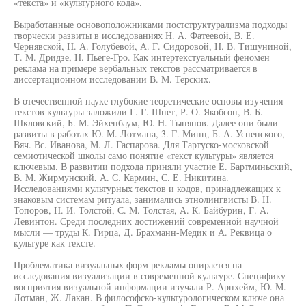
«текста» и «культурного кода».
Выработанные основоположниками постструктурализма подходы
творчески развиты в исследованиях Н. А. Фатеевой, В. Е.
Чернявской, Н. А. Голубевой, А. Г. Сидоровой, Н. В. Тишуниной,
Т. М. Дридзе, Н. Пьеге-Гро. Как интертекстуальный феномен
реклама на примере вербальных текстов рассматривается в
диссертационном исследовании В. М. Терских.
В отечественной науке глубокие теоретические основы изучения
текстов культуры заложили Г. Г. Шпет, Р. О. Якобсон, В. Б.
Шкловский, Б. М. Эйхенбаум, Ю. Н. Тынянов. Далее они были
развиты в работах Ю. М. Лотмана, 3. Г. Минц, Б. А. Успенского,
Вяч. Вс. Иванова, М. Л. Гаспарова. Для Тартуско-московской
семиотической школы само понятие «текст культуры» является
ключевым. В развитии подхода приняли участие Е. Бартминьский,
В. М. Жирмунский, А. С. Кармин, С. Е. Никитина.
Исследованиями культурных текстов и кодов, принадлежащих к
знаковым системам ритуала, занимались этнолингвисты В. Н.
Топоров, Н. И. Толстой, С. М. Толстая, А. К. Байбурин, Г. А.
Левинтон. Среди последних достижений современной научной
мысли — труды К. Гирца, Д. Брахманн-Медик и А. Реквица о
культуре как тексте.
Проблематика визуальных форм рекламы опирается на
исследования визуализации в современной культуре. Специфику
восприятия визуальной информации изучали Р. Арнхейм, Ю. М.
Лотман, Ж. Лакан. В философско-культурологическом ключе она