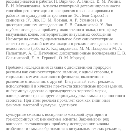
рассматривается в работах П. Вирильо, А. Гениса, В. М. Розина,
В. И. Михалковича. Аспекты культурной детерминированности
способов репрезентации и восприятия проанализированы в
работах по культурной антропологии (К. Леви-Стросс) и
семиотике (У. Эко, Ю. М. Лотман, А. Р. Усманова), в
диссертационном исследовании Е. В. Сальниковой. У. Эко
глубоко исследовал проблему иконического знака, специфику
визуальных кодов, интерпретацию визуальных сообщений.
Несмотря на столь фундаментальную базу социокультурные
аспекты визуальной коммуникации в рекламе исследованы явно
недостаточно (работы X. Кафтанджиева, М. М. Назарова и М. А.
Папантиму, А. С. Деточенко; диссертационные исследования Е. В.
Сальниковой, Е. А. Гуровой, О. М. Моргун).
Проблема исследования связана с двойственной природой
рекламы как социокультурного явления, с одной стороны, и
социально-коммуникативного феномена, включенного в
рыночные отношения, с другой. Визуальный текст рекламы,
использующий в качестве пре-текста живописные произведения,
информируя адресата о преимуществах торговой марки,
одновременно транслирует социокультурные смыслы ценностного
свойства. При этом реклама проявляет себя как типичный
феномен массовой культуры, адаптируя
культурные смыслы к восприятию массовой аудитории и
трансформируя их ценностные аспекты. Закономерен ряд
вопросов, составляющих проблему исследования: каковы
особенности смыслообразования в визуальных текстах рекламы,