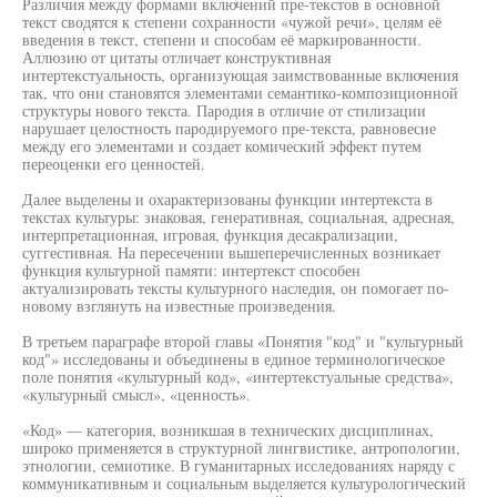
Различия между формами включений пре-текстов в основной
текст сводятся к степени сохранности «чужой речи», целям её
введения в текст, степени и способам её маркированности.
Аллюзию от цитаты отличает конструктивная
интертекстуальность, организующая заимствованные включения
так, что они становятся элементами семантико-композиционной
структуры нового текста. Пародия в отличие от стилизации
нарушает целостность пародируемого пре-текста, равновесие
между его элементами и создает комический эффект путем
переоценки его ценностей.
Далее выделены и охарактеризованы функции интертекста в
текстах культуры: знаковая, генеративная, социальная, адресная,
интерпретационная, игровая, функция десакрализации,
суггестивная. На пересечении вышеперечисленных возникает
функция культурной памяти: интертекст способен
актуализировать тексты культурного наследия, он помогает по-
новому взглянуть на известные произведения.
В третьем параграфе второй главы «Понятия "код" и "культурный
код"» исследованы и объединены в единое терминологическое
поле понятия «культурный код», «интертекстуальные средства»,
«культурный смысл», «ценность».
«Код» — категория, возникшая в технических дисциплинах,
широко применяется в структурной лингвистике, антропологии,
этнологии, семиотике. В гуманитарных исследованиях наряду с
коммуникативным и социальным выделяется культурологический