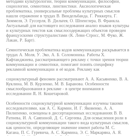
методами культурологии, теории коммуникации, философии,
социологии, семиотики, лингвистики. Аксиологическая
проблематика, универсальные проблемы культурных смыслов
нашли отражение в трудах В. Виндельбанда, Г. Риккерта, Г.
Зиммеля, Э. Гуссерля, В. Дильтея, О. Шпенглера, В. Франкла.
Актуальный для настоящего исследования анализ языков культуры
и культурных текстов как смыслосодержащих объектов проведен
французскими структуралистами (К. Леви-Стросс, М. Фуко, Ж.
Лакан, Р. Барт).
Семиотическая проблематика кодов коммуникации раскрывается в
трудах А. Моля, У. Эко, А. Б. Соломоника. Работы X.
Кафтанджиева, рассматривающего рекламу с точки зрения теории
коммуникации и семиотики, помогают понять специфику
рекламной коммуникации и её кодов. Рекламу как
социокультурный феномен рассматривают А. А. Касьяненко, В. А.
Куклина, М. В. Курленко, М. В. Баранова. Особенности
смыслообразования в рекламе - в центре внимания в
исследовании JL Н. Кошетаровой.
Особенности социокультурной коммуникации изучены такими
исследователями, как А. С. Кармин, И. Г. Яковенко, А. А.
Пилипенко, освещены в диссертационных исследованиях В. В.
Ратиева, И. А. Саяпиной, Д. С. Сергеева. Для осмысления роли в
социокультурной коммуникации такого вида культурных смыслов,
как ценности, определяющее значение имеют работы М. С.
Кагана, П. С. Гуревича, А. С. Кармина, Э. С. Маркаряна, А. Я.