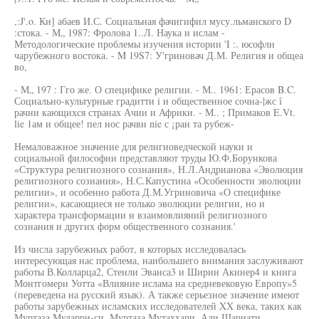
,:J'.o. Ки] абаев И.С. Социальная фачигифил мусу.льманского D
:стока. - М„ 1987: Фролова 1..Л. Наука и ислам -
Методологические проблемы изучения истории 'I :. юсофлн
чарубежного востока. - M 19S7: У'гриновач Д.М. Религия и общеа
во,
- М„ 197 : Гго же. О специфике религии. - М.. 1961: Ерасов B.C.
Социально-культурные градитти i и общественное сочна-|жс î
рачни кающихся странах Ачии и Африки. - М.. ; Примаков E.Vt.
lie 1ам и общее! пел нос рачвн nie с ¡ран та рубеж-
Немаловажное значение для религиоведческой науки и
социальной философии представляют труды Ю.Ф.Борункова
«Структура религиозного сознания», Н.Л.Андрианова «Эволюция
религиозного сознания», Н.С.Капустина «Особенности эволюции
религии», и особенно работа Д.М.Угриновича «О специфике
религии», касающиеся не только эволюции религии, но и
характера трансформации н взаимовлияний религиозного
сознания и других форм общественного сознания.'
Из числа зарубежных работ, в которых исследовалась
интересующая нас проблема, наибольшего внимания заслуживают
работы В.Колларца2, Стенли Эванса3 и Ширин Акинер4 и книга
Монтгомери Уотта «Влияние ислама на средневековую Европу»5
(переведена на русский язык). А также серьезное значение имеют
работы зарубежных исламских исследователей XX века, таких как
Муртаза Мударри-си, Муртаза Мутаххари, Али Шариати,