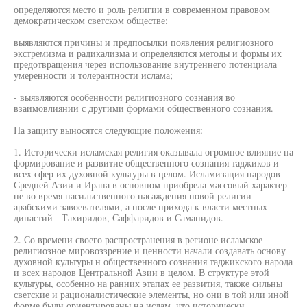
определяются место и роль религии в современном правовом
демократическом светском обществе;
выявляются причины и предпосылки появления религиозного
экстремизма и радикализма и определяются методы и формы их
предотвращения через использование внутреннего потенциала
умеренности и толерантности ислама;
- выявляются особенности религиозного сознания во
взаимовлиянии с другими формами общественного сознания.
На защиту выносятся следующие положения:
1. Исторически исламская религия оказывала огромное влияние на
формирование и развитие общественного сознания таджиков и
всех сфер их духовной культуры в целом. Исламизация народов
Средней Азии и Ирана в основном приобрела массовый характер
не во время насильственного насаждения новой религии
арабскими завоевателями, а после прихода к власти местных
династий - Тахиридов, Саффаридов и Саманидов.
2. Со времени своего распространения в регионе исламское
религиозное мировоззрение и ценности начали создавать основу
духовной культуры н общественного сознания таджикского народа
и всех народов Центральной Азии в целом. В структуре этой
культуры, особенно на ранних этапах ее развития, также сильны
светские и рационалистические элементы, но они в той или иной
форме были ориентированы на ислам, что исторически