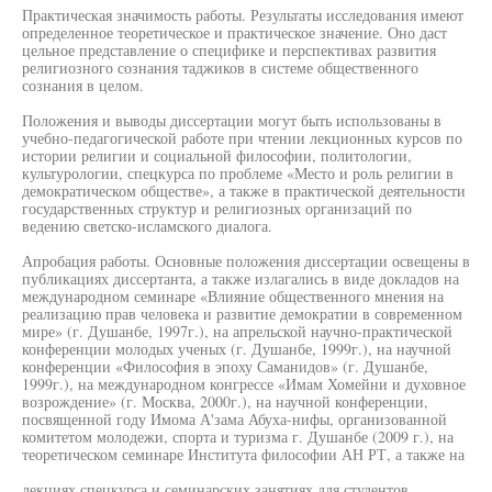
Практическая значимость работы. Результаты исследования имеют
определенное теоретическое и практическое значение. Оно даст
цельное представление о специфике и перспективах развития
религиозного сознания таджиков в системе общественного
сознания в целом.
Положения и выводы диссертации могут быть использованы в
учебно-педагогической работе при чтении лекционных курсов по
истории религии и социальной философии, политологии,
культурологии, спецкурса по проблеме «Место и роль религии в
демократическом обществе», а также в практической деятельности
государственных структур и религиозных организаций по
ведению светско-исламского диалога.
Апробация работы. Основные положения диссертации освещены в
публикациях диссертанта, а также излагались в виде докладов на
международном семинаре «Влияние общественного мнения на
реализацию прав человека и развитие демократии в современном
мире» (г. Душанбе, 1997г.), на апрельской научно-практической
конференции молодых ученых (г. Душанбе, 1999г.), на научной
конференции «Философия в эпоху Саманидов» (г. Душанбе,
1999г.), на международном конгрессе «Имам Хомейни и духовное
возрождение» (г. Москва, 2000г.), на научной конференции,
посвященной году Имома А'зама Абуха-нифы, организованной
комитетом молодежи, спорта и туризма г. Душанбе (2009 г.), на
теоретическом семинаре Института философии АН РТ, а также на
лекциях спецкурса и семинарских занятиях для студентов