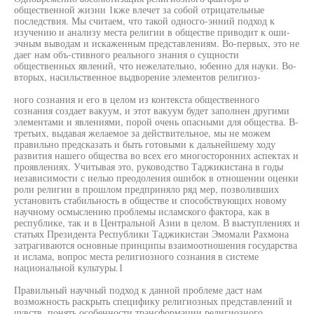
общественной жизни 1кже влечет за собой отрицательные
последствия. Мы считаем, что такой односго-энний подход к
изучению и анализу места религии в обществе приводит к оши-
эчным выводам и искаженным представлениям. Во-первых, это не
даег нам объ-стивного реального знания о сущности
общественных явлений, что нежелательно, юбенно для науки. Во-
вторых, насильственное выдворение элементов религиоз-
ного сознания и его в целом из контекста общественного
сознания создает вакуум, и этот вакуум будет заполнен другими
элементами и явлениями, порой очень опасными для общества. В-
третьих, выдавая желаемое за действительное, мы не можем
правильно предсказать и быть готовыми к дальнейшему ходу
развития нашего общества во всех его многосторонних аспектах и
проявлениях. Учитывая это, руководство Таджикистана в годы
независимости с иелыо преодоления ошибок в отношении оценки
роли религии в прошлом предприняло ряд мер, позволивших
установить стабильность в обществе и способствующих новому
научному осмыслению проблемы исламского фактора, как в
республике, так и в Центральной Азии в целом. В выступлениях и
статьях Президента Республики Таджикистан Эмомали Рахмона
затрагиваются основные принципы взаимоотношения государства
и ислама, вопрос места религиозного сознания в системе
национальной культуры.1
Правильный научный подход к данной проблеме даст нам
возможность раскрыть специфику религиозных представлений и
чувств, понять особенности трансформации религиозного