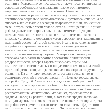
религии в Мавераннахре и Хорасане, а также проанализированы
основные особенности становления нового религиозного
мировоззрения у народов этого региона. Отмечается, что
появление повой религии не было последствием только внутри-
аравийского социально-экономического и духовного кризиса, а во
многом было связано с всеобщей потребностью или, по крайней
мере, потребностью части человечества в ногой религии. Кризис
рабовладельческого строя, сильный экономический упадок,
превращение христианства в защитника интересов правящих
классов, устаревшие моральные устои зороастризма, защищавшие
изживший сословный строй древнего Ирана и не отвечавшие
потребности времени — всё это вместе взятое диктовало
необходимость поиска новой идеологии и новой системы
взаимоотношений между людьми. Мавераннахр накануне
арабского завоевания переживал состояние политической
раздробленности, которая характеризовалась огромным
количеством самостоятельных и полусамостоятельных владений,
противоборство которых препятствовало их социально-духовному
развитию. На этих территориях действовали представители
различных религий и вероисповеданий. Помимо зороастризма,
который в Средней Азии не стал государственной религией, гак
как единого государства там не было, и был пронизан местными
языческими культами, уживавшимися с культом огня,1 получили
распространение манихейство, маздакнзм, христианство и
буддизм. Народы Средней Азии, в том числе предки таджиков
накануне арабского завоевания из-за несоответствия зороастризма
потребностям времени стояли перед возможностью буддизации
или., скорее всего, христианизации. Политическая и духовная