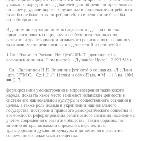
у каждого народа и последователей данной религии проявляются
по-своему, удовлетворяя его духовные и социальные.потребности.
Если бы не было этих потребностей, то в религии не было бы
и.необходимости.
В данном диссертационном исследовании сделана попытка
проанализировать специфику и особенности становления,
развития и трансформации исламского религиозного сознания у
таджиков, место религиозных представлений и ценностей в
1 См : Эхюм;|лп Рахмоп. Не;:1|т:и\10Пь Т ;|джнкиа;|н;1 к
чофождснис жшнм. Т ом шестой. - Душанбе: Ирфо! . 21КЯ 568 с.
: Си : Лклрипнои Н.П. Эполипнк |хтпюто! о со шанмя. -Л.; Лени
¡д;п. I ''"М С. ; С;:;1..I .('. 11слпм н обмк'П мо. ■ М : 11;|\ ка. 19М.
■■ С. 7,
формировании умонастроения и мировоззрения таджикского
народа, показать какое место занимают исламские ценности в
системе его национальной культуры и общественного сознания в
целом, а также роль ислама в укреплении национального
государства, построении правового демократического общества и
возможности реформирования религиозного сознания населения с
учетом современного развития общества. Таким образом, по
мнению автора, возможно определить перспективы
трансформации духовной культуры и динамичного развития
современного таджикского общества.