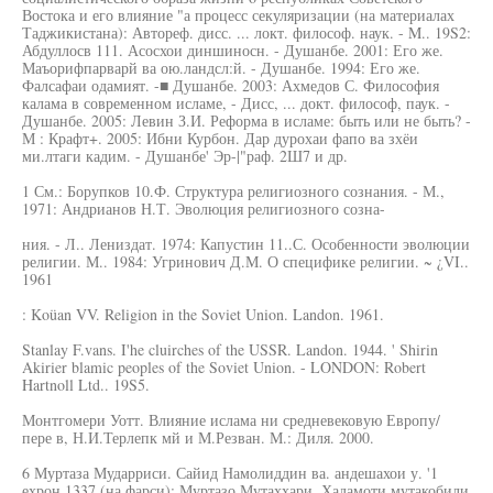
Востока и его влияние "а процесс секуляризации (на материалах
Таджикистана): Автореф. дисс. ... локт. философ. наук. - M.. 19S2:
Абдуллосв 111. Асосхои диншиносн. - Душанбе. 2001: Его же.
Маъорифпарварй ва ою.ландсл:й. - Душанбе. 1994: Его же.
Фалсафаи одамият. -■ Душанбе. 2003: Ахмедов С. Философия
калама в современном исламе, - Дисс, ... докт. философ, паук. -
Душанбе. 2005: Левин З.И. Реформа в исламе: быть или не быть? -
М : Крафт+. 2005: Ибни Курбон. Дар дурохаи фапо ва зхёи
ми.лтаги кадим. - Душанбе' Эр-|"раф. 2Ш7 и др.
1 См.: Борупков 10.Ф. Структура религиозного сознания. - М.,
1971: Андрианов Н.Т. Эволюция религиозного созна-
ния. - Л.. Лениздат. 1974: Капустин 11..С. Особенности эволюции
религии. М.. 1984: Угринович Д.М. О специфике религии. ~ ¿VI..
1961
: Koüan VV. Religion in the Soviet Union. Landon. 1961.
Stanlay F.vans. I'he cluirches of the USSR. Landon. 1944. ' Shirin
Akirier blamic peoples of the Soviet Union. - LONDON: Robert
Hartnoll Ltd.. 19S5.
Монтгомери Уотт. Влияние ислама ни средневековую Европу/
пере в, Н.И.Терлепк мй и М.Резван. М.: Диля. 2000.
6 Муртаза Мударриси. Сайид Намолиддин ва. андешахои у. '1
ехрон 1337 (на фарси): Муртазо Мутаххари. Хадамоти мутакобили