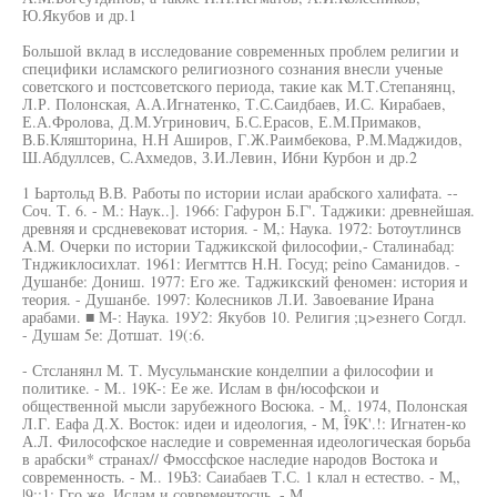
Ю.Якубов и др.1
Большой вклад в исследование современных проблем религии и
специфики исламского религиозного сознания внесли ученые
советского и постсоветского периода, такие как М.Т.Степанянц,
Л.Р. Полонская, А.А.Игнатенко, Т.С.Саидбаев, И.С. Кирабаев,
Е.А.Фролова, Д.М.Угринович, Б.С.Ерасов, Е.М.Примаков,
В.Б.Кляшторина, Н.Н Аширов, Г.Ж.Раимбекова, Р.М.Маджидов,
Ш.Абдуллсев, С.Ахмедов, З.И.Левин, Ибни Курбон и др.2
1 Ьартольд В.В. Работы по истории ислаи арабского халифата. --
Соч. Т. 6. - М.: Наук..]. 1966: Гафурон Б.Г'. Таджики: древнейшая.
древняя и срсдневековат история. - М,: Наука. 1972: Ьотоутлинсв
A.M. Очерки по истории Таджикской философии,- Сталинабад:
Тнджиклосихлат. 1961: Иегмттсв H.H. Госуд; peino Саманидов. -
Душанбе: Дониш. 1977: Его же. Таджикский феномен: история и
теория. - Душанбе. 1997: Колесников Л.И. Завоевание Ирана
арабами. ■ М-: Наука. 19У2: Якубов 10. Религия ;ц>езнего Согдл.
- Душам 5е: Дотшат. 19(:6.
- Стсланянл М. Т. Мусульманские конделпии а философии и
политике. - M.. 19К-: Ее же. Ислам в фн/юсофскои и
общественной мысли зарубежного Восюка. - М,. 1974, Полонская
Л.Г. Еафа Д.Х. Восток: идеи и идеология, - M, Î9K'.!: Игнатен-ко
А.Л. Философское наследие и современная идеологическая борьба
в арабски* странах// Фмоссфское наследие народов Востока и
современность. - M.. 19ЬЗ: Саиабаев Т.С. 1 клал н естество. - М„
|9::1: Гго же. Ислам и современтосчь. - М„