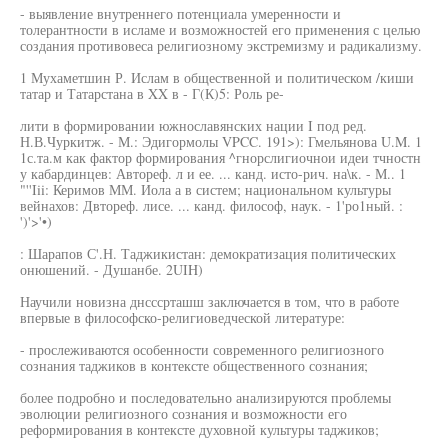
- выявление внутреннего потенциала умеренности и
толерантности в исламе и возможностей его применения с целью
создания противовеса религиозному экстремизму и радикализму.
1 Мухаметшин Р. Ислам в общественной и политическом /киши
татар и Татарстана в XX в - Г(К)5: Роль ре-
лити в формировании южнославянских нации I под ред.
Н.В.Чуркитж. - М.: Эдигормолы VPCC. 191>): Гмельянова U.M. 1
1с.та.м как фактор формирования ^гнорслигиочнои идеи тчностн
у кабардинцев: Автореф. л и ее. ... канд. исто-рич. на\к. - М.. 1
"''Iii: Керимов ММ. Иола а в систем; национальном культуры
вейнахов: Двтореф. лисе. ... канд. философ, наук. - 1'ро1ный. :
')'>'•)
: Шарапов С'.Н. Таджикистан: демократизация политических
онюшений. - Душанбе. 2UIH)
Научили новизна днсссрташш заключается в том, что в работе
впервые в философско-религиоведческой литературе:
- прослеживаются особенности современного религиозного
сознания таджиков в контексте общественного сознания;
более подробно и последовательно анализируются проблемы
эволюции религиозного сознания и возможности его
реформирования в контексте духовной культуры таджиков;