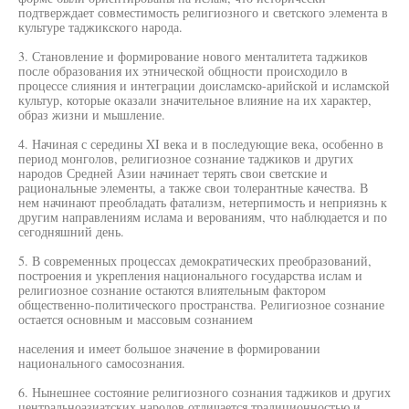
подтверждает совместимость религиозного и светского элемента в
культуре таджикского народа.
3. Становление и формирование нового менталитета таджиков
после образования их этнической общности происходило в
процессе слияния и интеграции доисламско-арийской и исламской
культур, которые оказали значительное влияние на их характер,
образ жизни и мышление.
4. Начиная с середины XI века и в последующие века, особенно в
период монголов, религиозное сознание таджиков и других
народов Средней Азии начинает терять свои светские и
рациональные элементы, а также свои толерантные качества. В
нем начинают преобладать фатализм, нетерпимость и неприязнь к
другим направлениям ислама и верованиям, что наблюдается и по
сегодняшний день.
5. В современных процессах демократических преобразований,
построения и укрепления национального государства ислам и
религиозное сознание остаются влиятельным фактором
общественно-политического пространства. Религиозное сознание
остается основным и массовым сознанием
населения и имеет большое значение в формировании
национального самосознания.
6. Нынешнее состояние религиозного сознания таджиков и других
центральноазиатских народов отличается традиционностью и