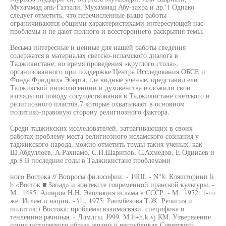
Мухаммад апь-Газзали, Мухаммад Абу-захра и др.'1 Однако
следует отметить, что перечисленные выше работы
ограничиваются общими характеристиками интересующей нас
проблемы и не дают полного и всестороннего раскрытия темы.
Весьма интересные и ценные для нашей работы сведения
содержатся в материалах свегско-исламского диалога в
Таджикистане, во время проведения «круглого стола»,
организованного при поддержке Центра Исследования ОБСЕ и
Фонда Фридриха Эберта, где видные ученые, представил ели
Таджикской интеллигенции и духовенства изложили свои
взгляды по поводу сосуществования в Таджикистане светского и
религиозного пластов,7 которые охватывают в основном
политико-правовую сторону религиозного фактора.
Среди таджикских исследователей, затрагивающих в своих
работах проблему места религиозного исламского сознания у
таджикского народа, можно отметить труды таких ученых, как
Ш.Абдуллоев, А.Рахнамо, С.И.Шарипов, С.Ахмедов, Е.Одииаев и
др.8 В последние годы в Таджикистане проблемами
ного Востока // Вопросы философии. - 19Ш. - N"8: Кляшторинп li
b «Восток ■ Запад» и контексте современной иранской культуры. -
М.. 1485: Ашнров H.H. Эволюция ислама в СССР. - М.. 1972: 1-го
же. Ислам и нации. - \1.. 1975: Раимбекова Т.Ж. Религия и
политик;) Востока: проблемы взаимосвязи. специфика и
тенлениня рачниыя. - Ллмлгы. J999. M.lt+h.k.vj КМ. Утверяаение
социалистического образа жизни ö республиках Советского