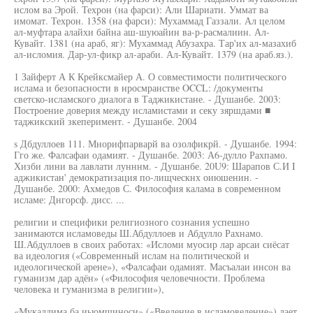
ислом ва Эрой. Техрон (на фарси): Али Шариати. Уммат ва
имомат. Техрон. 1358 (на фарси): Мухаммад Газзали. Ал целом
ал-муфтара алайхи байна аш-шуюайин ва-р-расмалиин. Ал-
Кувайт. 1381 (на араб, яг): Мухаммад Абузахра. Тар'их ал-мазахиб
ал-исломия. Дар-ул-фикр ал-араби. Ал-Кувайт. 1379 (на араб.яз.).
1 Зайферт А К Крейксмайер А. О совместимости политического
ислама и безопасности в нросмранстве OCCL: /документы
светско-исламского диалога в Таджикистане. - Душанбе. 2003:
Построение доверия между исламистами и секу зяршдами ■
таджикский зкеперимент. - Душанбе. 2004
s Дбдуллоев 111. Мнорифпарварй ва озолфикрй. - Душанбе. 1994:
Гго же. Фалсафаи одамият. - Душанбе. 2003: А6-дулло Рахпамо.
Хизби лини ва лавлати лунннм. - Душанбе. 20U9: Шарапов С.И I
аджикистан' демократизация по-лищческнх оиюшенин. -
Душанбе. 2000: Ахмедов С. Философия калама в современном
исламе: Днгорсф. дисс. ...
религии и специфики религиозного сознания успешно
занимаются исламоведы Ш.Абдуллоев и Абдулло Рахнамо.
Ш.Абдуллоев в своих работах: «Исломи муосир лар арсаи сиёсат
ва идеология («Современный ислам на политической и
идеологической арене»), «Фалсафаи одамият. Масъалаи инсон ва
гуманизм дар адён» («Философия человечности. Проблема
человека и гуманизма в религии»),
«Мукаддима ба иыомшиноси» («Введение в исламоведение») дает