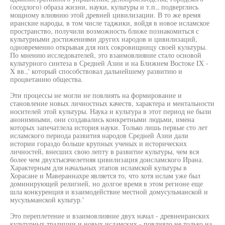
(оседлого) образа жизни, науки, культуры и т.п., подверглись
мощному влиянию этой древней цивилизации. В то же время
иранские народы, в том числе таджики, войдя в новое исламское
пространство, получили возможность ближе познакомиться с
культурными достижениями других народов и цивилизаций,
одновременно открывая для них сокровищницу своей культуры.
По мнению исследователей, это взаимовлияние стало основой
культурного синтеза в Средней Азии и на Ближнем Востоке IX -
X вв.,' который способствовал дальнейшему развитию и
процветанию общества.
Эти процессы не могли не повлиять на формирование и
становление новых личностных качеств, характера и ментальности
носителей этой культуры. Наука и культура в этот период не были
анонимными, они создавались конкретными людьми, имена
которых запечатлела история науки. Только лишь первые сто лет
исламского периода развития народов Средней Азии дали
истории гораздо больше крупных ученых и исторических
личностей, внесших свою лепту в развитие культуры, чем вся
более чем двухтысячелетняя цивилизация доисламского Ирана.
Характерным для начальных этапов исламской культуры в
Хорасане и Мавераннахре является то, что хотя ислам уже был
доминирующей религией, но долгое время в этом регионе еще
шла конкуренция и взаимодействие местной домусульманской и
мусульманской культур.'
Это переплетение и взаимовлияние двух начал - древнеиранских
культурных традиции и новых исламских - повлияло не только на