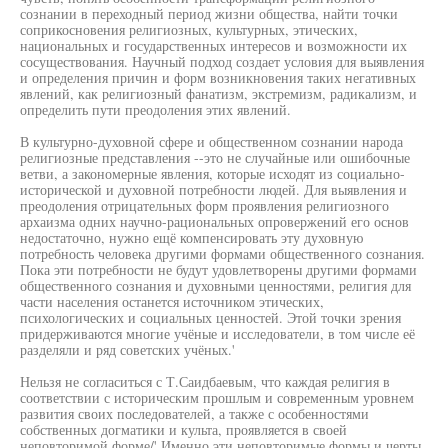
сознании в переходный период жизни общества, найти точки
соприкосновения религиозных, культурных, этических,
национальных и государственных интересов и возможности их
сосуществования. Научный подход создает условия для выявления
и определения причин и форм возникновения таких негативных
явлений, как религиозный фанатизм, экстремизм, радикализм, и
определить пути преодоления этих явлений.
В культурно-духовной сфере и общественном сознании народа
религиозные представления --это не случайные или ошибочные
ветви, а закономерные явления, которые исходят из социально-
исторической и духовной потребности людей. Для выявления и
преодоления отрицательных форм проявления религиозного
архаизма одних научно-рациональных опровержений его основ
недостаточно, нужно ещё компенсировать эту духовную
потребность человека другими формами общественного сознания.
Пока эти потребности не будут удовлетворены другими формами
общественного сознания и духовными ценностями, религия для
части населения останется источником этических,
психологических и социальных ценностей. Этой точки зрения
придерживаются многие учёные и исследователи, в том числе её
разделяли и ряд советских учёных.'
Нельзя не согласиться с Т.Саидбаевым, что каждая религия в
соответствии с историческим прошлым и современным уровнем
развития своих последователей, а также с особенностями
собственных догматики и культа, проявляется в своей
неповторимой форме/' Именно эти неповторимые формы и черты