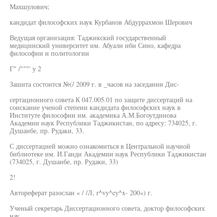
Махшулович;
кандидат философских наук Курбанов Абдуррахмон Шерович
Ведущая организация: Таджикский государственный
медицинский университет им. Абуалн ибн Сино, кафедра
философии и политологии
Г" /"""' у 2
Зашита состоится №(/ 2009 г. в _часов на заседании Дис-
сертационного совета К 047.005.01 по защите диссертаций на
соискание ученой степени кандидата философских наук в
Институте философии им. академика А.М.Богоутдинова
Академии наук Республики Таджикистан, по адресу: 734025, г.
Душанбе, пр. Рудаки, 33.
С диссертацией можно ознакомиться в Центральной научной
библиотеке им. И.Ганди Академии наук Республики Таджикистан
(734025, г. Душанбе, пр. Рудаки, 33)
2!
Автореферат разослан « / /Л, r^vy^ey^x- 200«) г.
Ученый секретарь Диссертационного совета, доктор философских
нау