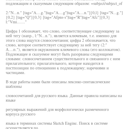
подлежащим и сказуемым следующим образом: =subject/subject_of
2:"N...n." [tag="A....g."|tag="A....g"|tag="A....n."]{0,l} [tag="N...g."]
{0,2} [tag="Q"]{0,3} [tag="Afpns-s"|tag="R"|tag="Afc"]{0,3}
l:"Vmi......."
Цифра 1 обозначает, что слово, соответствующее следующему за
ней тегу (напр., l:"N...n."), является ключевым, т.е. именно для
этого слова ищутся словосочетания; цифра 2 обозначается, что
слово, которое соответствует следующему за ней тегу (2:"
А....п."), является окружением ключевого слова (его коллокатом).
Подлежащее и сказуемое могут быть разорваны следующими
словами: словосочетанием существительного и связанного с ним
прилагательного; прилагательного, которое находится в
постпозиции по отношению к подлежащему; наречиями и
частицами.
В ходе работы нами были описаны лексико-синтаксические
шаблоны
словосочетаний для русского языка. Данные правила написаны на
языке
регулярных выражений для морфологически размеченного
корпуса русского
языка в терминах системы Sketch Engine. Поиск в системе
осуществляется по