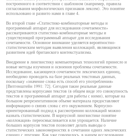
построенного в соответствии с шаблоном (например, правила
согласования морфологических признаков лексем). Это понятие
использовано и развито нами в главе 4.
Во второй главе «Статистико-комбинаторные методы и
программный аппарат для исследования сочетаемости»
рассматриваются статистико-комбинаторные методы и
существующий программный аппарат для исследования
сочетаемости. Основное внимание уделяется вероятностно-
статистическим методам выявления коллокаций, являющимся
развитием идей британского контекстуализма.
Внедрение в лингвистику компьютерных технологий принесло и
новые методы изучения и освоения проблемы сочетаемости.
Исследование, касающееся сочетаемости лексических единиц,
необходимо проводить на базе реальных текстовых данных,
поскольку «значение слова есть способ его употребления»
[Витгенштейн 1991: 72]. Сегодня такие реальные данные
представлены корпусами текстов (в общем виде это совокупность
текстов и программный аппарат для работы с ними), которые на
большом репрезентативном объеме материала предоставляют
информацию о связях слова с его окружением. Корпусно-
ориентированный подход к рассмотрению коллокаций можно
назвать статистическим. В корпусной лингвистике понятие
«коллокация» переосмысливается или упрощается. Наличие
больших корпусов текстов позволяет делать выводы о
статистических закономерностях в сочетании одних лексических
единиц с другими. Как уже говорилось, в нашем исследовании