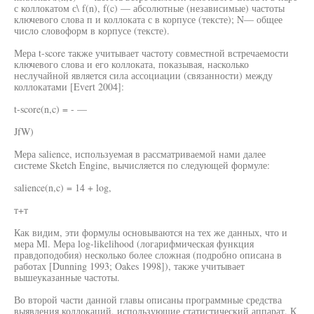
с коллокатом с\ f(n), f(c) — абсолютные (независимые) частоты
ключевого слова п и коллоката с в корпусе (тексте); N— общее
число словоформ в корпусе (тексте).
Мера t-score также учитывает частоту совместной встречаемости
ключевого слова и его коллоката, показывая, насколько
неслучайной является сила ассоциации (связанности) между
коллокатами [Evert 2004]:
t-score(n,c) = - —
JfW)
Мера salience, используемая в рассматриваемой нами далее
системе Sketch Engine, вычисляется по следующей формуле:
salience(n,c) = 14 + log,
т+т
Как видим, эти формулы основываются на тех же данных, что и
мера Ml. Мера log-likelihood (логарифмическая функция
правдоподобия) несколько более сложная (подробно описана в
работах [Dunning 1993; Oakes 1998]), также учитывает
вышеуказанные частоты.
Во второй части данной главы описаны программные средства
выявления коллокаций, использующие статистический аппарат. К