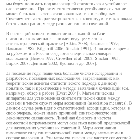
мы будем понимать под коллокацией статистически устойчивое
словосочетание. При этом статистически устойчивое сочетание
может быть как фразеологизированным, так и свободным.
Сочетаемость часто рассматривается как континуум, т.е. как шкала
без точных границ между разными типами сочетаний.
В настоящий момент выявление коллокаций на базе
статистических методов занимает ведущее место в
лексикографической практике [Atkins 2008; Hausmann 1979;
Hausmann 1985; Kilgarriff 2006; Sinclair 1991]. В последнее время
за рубежом и в России создаются специальные словари
коллокаций [Benson 1997; Crowther et al. 2002; Sinclair 1995;
Бирюк 2008; Денисов 2002; Кустова и др. 2008].
За последние годы появилось большое число исследований и
разработок, посвященных коллокациям, затрагивающих как
теоретические аспекты статистического подхода к данному
понятию, так и практические методы выявления коллокаций (см.,
например, обзор в работе [Evert 2004]). Математическим
аппаратом для установления синтагматической связи между
словами в тексте служат меры ассоциации (association measures). В
данном случае речь идет о статистической ассоциации, которая, в
свою очередь, может иметь причиной синтаксическую или
лексическую связанность. Линейная близость и частота
совместной встречаемости могут оказаться важной предпосылкой
для нахождения устойчивых сочетаний. Меры ассоциации
вычисляют силу синтагматической связи между элементами в
составе коллокации. Эти меры учитывают как частоту совместной