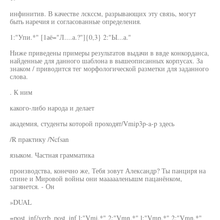
инфинитив. В качестве лскссм, разрывающих эту связь, могут
быть наречия и согласованные определения.
1:"Упи.*" [1аё="Л....а.?"]{0,3} 2:"Ы...а."
Ниже приведены примеры результатов выдачи в ввде конкорданса,
найденные для данного шаблона в вышеописанных корпусах. За
знаком / приводится тег морфологической разметки для заданного
слова.
. К ним
какого-либо народа и делает
академия, студенты которой проходят/Vmip3p-a-p здесь
/R практику /Ncfsan
языком. Частная грамматика
производства, конечно же, Тебя зовут Александр? Ты панциря на
спине и Мировой войны они маааааленышм пацанёнком,
загянется. - Он
»DUAL
=post_inf/verb_post_inf l:"Vmi.*" 2:"Vmn.*" l:"Vmp.*" 2:"Vmn.*"