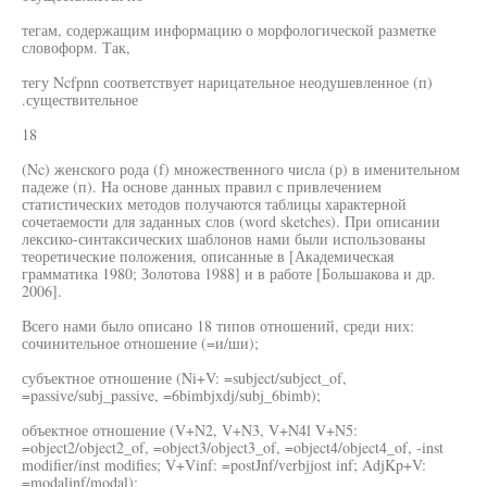
тегам, содержащим информацию о морфологической разметке
словоформ. Так,
тегу Ncfpnn соответствует нарицательное неодушевленное (п)
.существительное
18
(Nc) женского рода (f) множественного числа (р) в именительном
падеже (п). На основе данных правил с привлечением
статистических методов получаются таблицы характерной
сочетаемости для заданных слов (word sketches). При описании
лексико-синтаксических шаблонов нами были использованы
теоретические положения, описанные в [Академическая
грамматика 1980; Золотова 1988] и в работе [Большакова и др.
2006].
Всего нами было описано 18 типов отношений, среди них:
сочинительное отношение (=и/ши);
субъектное отношение (Ni+V: =subject/subject_of,
=passive/subj_passive, =6bimbjxdj/subj_6bimb);
объектное отношение (V+N2, V+N3, V+N4l V+N5:
=object2/object2_of, =object3/object3_of, =object4/object4_of, -inst
modifier/inst modifies; V+Vinf: =postJnf/verbjjost inf; AdjKp+V:
=modaljnf/modal);