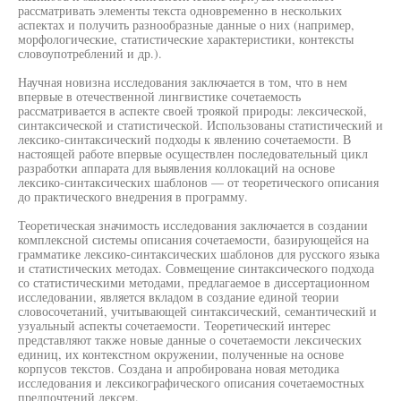
рассматривать элементы текста одновременно в нескольких
аспектах и получить разнообразные данные о них (например,
морфологические, статистические характеристики, контексты
словоупотреблений и др.).
Научная новизна исследования заключается в том, что в нем
впервые в отечественной лингвистике сочетаемость
рассматривается в аспекте своей троякой природы: лексической,
синтаксической и статистической. Использованы статистический и
лексико-синтаксический подходы к явлению сочетаемости. В
настоящей работе впервые осуществлен последовательный цикл
разработки аппарата для выявления коллокаций на основе
лексико-синтаксических шаблонов — от теоретического описания
до практического внедрения в программу.
Теоретическая значимость исследования заключается в создании
комплексной системы описания сочетаемости, базирующейся на
грамматике лексико-синтаксических шаблонов для русского языка
и статистических методах. Совмещение синтаксического подхода
со статистическими методами, предлагаемое в диссертационном
исследовании, является вкладом в создание единой теории
словосочетаний, учитывающей синтаксический, семантический и
узуальный аспекты сочетаемости. Теоретический интерес
представляют также новые данные о сочетаемости лексических
единиц, их контекстном окружении, полученные на основе
корпусов текстов. Создана и апробирована новая методика
исследования и лексикографического описания сочетаемостных
предпочтений лексем.