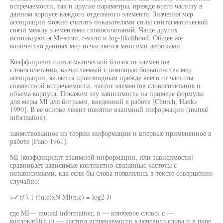
встречаемости, так и другие параметры, прежде всего частоту в
данном корпусе каждого отдельного элемента. Значения мер
ассоциации можно считать показателями силы синтагматической
связи между элементами словосочетаний. Чаще других
используются Mi-score, t-score и log-likelihood. Общее же
количество данных мер исчисляется многими десятками.
Коэффициент синтагматической близости элементов
словосочетания, вычисляемый с помощью большинства мер
ассоциации, является производным прежде всего от частоты
совместной встречаемости, частот элементов словосочетания и
объема корпуса. Покажем эту зависимость на примере формулы
для меры MI для биграмм, введенной в работе [Church, Hanks
1990]. В ее основе лежит понятие взаимной информации (mutual
information),
заимствованное из теории информации и впервые примененное в
работе [Fano 1961].
MI (коэффициент взаимной информации, или зависимости)
сравнивает зависимые контекстно-связанныс частоты с
независимыми, как если бы слова появлялись в тексте совершенно
случайно:
»✓г/ \ 1 f(n,c)xN MI(n,c) = log2 J)
где MI— mutual information; n — ключевое слово; с —
коллокат\f(n,c) — частота встречаемости ключевого слова п в паре