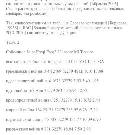
синонимов и сходных по смыслу выражений [Абрамов 2006]
(были рассмотрены словосочетания, представленные в толковых
словарях «за ромбом»).
Так, словосочетаниям из табл. 1 в Словаре коллокаций [Борисова
19956] и БАС [Большой академический словарь русского языка
2004-2010] соответствуют следующие:
Табл. 2
Collocation Joint Freql Freq2 LL score Ml T-score
вспыхивать война 5 Л tm ¿¿Ui. 1ЛПЛ f У О 1(1 С OA
гражданский война 194 12469 32279 4Sl.ll 8,10 13,88
идеологический война 4 1678 32279 5,53 5,40 1,95
идти война 167 Aim 32279 264,43 5,96 12,72
кровопролитный война 6 251 32279 15,18 8,72 2,44
мировой война 154 25171 32279 285,92 6,76 12,29
партизанский война 45 728 32279 135,77 10,09 6,70
разражаться война 9 881 32279 18,94 7,50 2,98