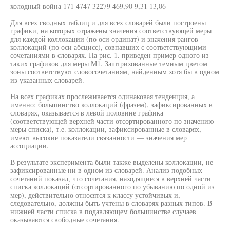
холодный война 171 4747 32279 469,90 9,31 13,06
Для всех сводных таблиц и для всех словарей были построены
графики, на которых отражены значения соответствующей меры
для каждой коллокации (по оси ординат) и значения рангов
коллокаций (по оси абсцисс), совпавших с соответствующими
сочетаниями в словарях. На рис. 1. приведен пример одного из
таких графиков для меры М1. Заштрихованные темным цветом
зоны соответствуют словосочетаниям, найденным хотя бы в одном
из указанных словарей.
На всех графиках прослеживается одинаковая тенденция, а
именно: большинство коллокаций (фразем), зафиксированных в
словарях, оказывается в левой половине графика
(соответствующей верхней части отсортированного по значению
меры списка), т.е. коллокации, зафиксированные в словарях,
имеют высокие показатели связанности — значения мер
ассоциации.
В результате эксперимента были также выделены коллокации, не
зафиксированные ни в одном из словарей. Анализ подобных
сочетаний показал, что сочетания, находящиеся в верхней части
списка коллокаций (отсортированного по убыванию по одной из
мер), действительно относятся к классу устойчивых и,
следовательно, должны быть учтены в словарях разных типов. В
нижней части списка в подавляющем большинстве случаев
оказываются свободные сочетания.