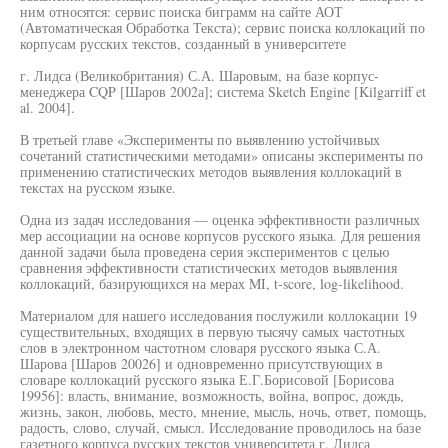
ним относятся: сервис поиска биграмм на сайте АОТ
(Автоматическая Обработка Текста); сервис поиска коллокаций по
корпусам русских текстов, созданный в университете
г. Лидса (Великобритания) С.А. Шаровым, на базе корпус-
менеджера CQP [Шаров 2002а]; система Sketch Engine [Kilgarriff et
al. 2004].
В третьей главе «Эксперименты по выявлению устойчивых
сочетаний статистическими методами» описаны эксперименты по
применению статистических методов выявления коллокаций в
текстах на русском языке.
Одна из задач исследования — оценка эффективности различных
мер ассоциации на основе корпусов русского языка. Для решения
данной задачи была проведена серия экспериментов с целью
сравнения эффективности статистических методов выявления
коллокаций, базирующихся на мерах MI, t-score, log-likelihood.
Материалом для нашего исследования послужили коллокации 19
существительных, входящих в первую тысячу самых частотных
слов в электронном частотном словаря русского языка С.А.
Шарова [Шаров 20026] и одновременно присутствующих в
словаре коллокаций русского языка Е.Г.Борисовой [Борисова
19956]: власть, внимание, возможность, война, вопрос, дождь,
жизнь, закон, любовь, место, мнение, мысль, ночь, ответ, помощь,
радость, слово, случай, смысл. Исследование проводилось на базе
газетного корпуса русских текстов университета г. Лидса