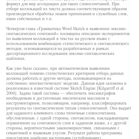
формул для мер ассоциации для таких словосочетаний. При
отборе коллокаций из текста должна соответствующим образом
производиться обработка знаков препинания и служебных слов,
имен собственных и т.п.
Четвертая глава «Грамматика Word Sketch и выявление лексико-
синтаксических сочетаний» посвящена описанию экспериментов
по выявления коллокаций в текстах на русском языке с
использованием комбинации статистического и синтаксического
методов, основывающихся на разработанных в рамках
диссертационного исследования лексико-синтаксических
шаблонах.
Как уже было сказано, при автоматическом выявлении
коллокаций помимо статистических критериев отбора данных
должны работать и другие методы, основывающиеся на
собственно лингвистических' моделях. Данная идея заложена и
реализована в известной системе Sketch Engine [Kilgarriff et al.
2004]. Задача такой системы — обеспечить лексикографов
необходимым и достаточным лексическим массивом и
инструментарием, позволяющим, например, классифицировать
результаты по синтаксическим типам словосочетаний. Она выдает
для заданного ключевого слова типичные словосочетания,
обусловленные, с одной стороны, синтаксисом, накладывающим
ограничение на сочетаемость слов в заданном языке, а с другой
стороны, вероятностными закономерностями, связанными с
семантикой и языковым узусом. Результат работы программы
представлен наиболее частотными (устойчивыми)