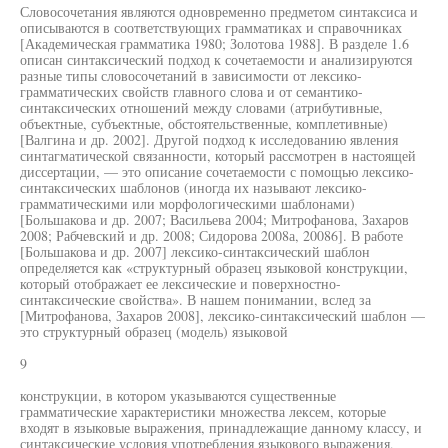
Словосочетания являются одновременно предметом синтаксиса и
описываются в соответствующих грамматиках и справочниках
[Академическая грамматика 1980; Золотова 1988]. В разделе 1.6
описан синтаксический подход к сочетаемости и анализируются
разные типы словосочетаний в зависимости от лексико-
грамматических свойств главного слова и от семантико-
синтаксических отношений между словами (атрибутивные,
объектные, субъектные, обстоятельственные, комплетивные)
[Валгина и др. 2002]. Другой подход к исследованию явления
синтагматической связанности, который рассмотрен в настоящей
диссертации, — это описание сочетаемости с помощью лексико-
синтаксических шаблонов (иногда их называют лексико-
грамматическими или морфологическими шаблонами)
[Большакова и др. 2007; Васильева 2004; Митрофанова, Захаров
2008; Рабчевский и др. 2008; Сидорова 2008а, 20086]. В работе
[Большакова и др. 2007] лексико-синтаксический шаблон
определяется как «структурный образец языковой конструкции,
который отображает ее лексические и поверхностно-
синтаксические свойства». В нашем понимании, вслед за
[Митрофанова, Захаров 2008], лексико-синтаксический шаблон —
это структурный образец (модель) языковой
9
конструкции, в котором указываются существенные
грамматические характеристики множества лексем, которые
входят в языковые выражения, принадлежащие данному классу, и
синтаксические условия употребления языкового выражения,