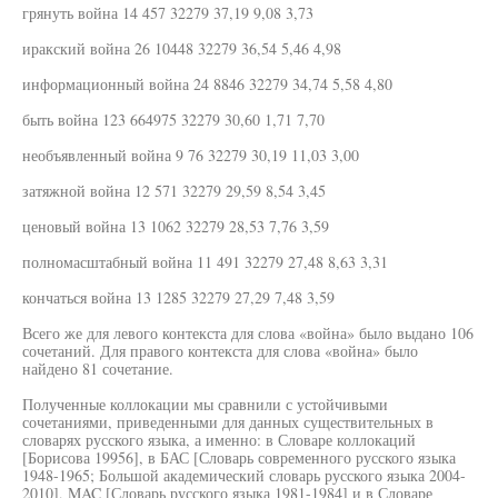
грянуть война 14 457 32279 37,19 9,08 3,73
иракский война 26 10448 32279 36,54 5,46 4,98
информационный война 24 8846 32279 34,74 5,58 4,80
быть война 123 664975 32279 30,60 1,71 7,70
необъявленный война 9 76 32279 30,19 11,03 3,00
затяжной война 12 571 32279 29,59 8,54 3,45
ценовый война 13 1062 32279 28,53 7,76 3,59
полномасштабный война 11 491 32279 27,48 8,63 3,31
кончаться война 13 1285 32279 27,29 7,48 3,59
Всего же для левого контекста для слова «война» было выдано 106
сочетаний. Для правого контекста для слова «война» было
найдено 81 сочетание.
Полученные коллокации мы сравнили с устойчивыми
сочетаниями, приведенными для данных существительных в
словарях русского языка, а именно: в Словаре коллокаций
[Борисова 19956], в БАС [Словарь современного русского языка
1948-1965; Большой академический словарь русского языка 2004-
2010], MAC [Словарь русского языка 1981-1984] и в Словаре