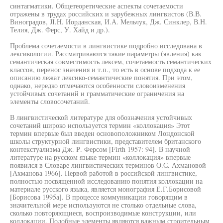
синтагматики. Общетеоретические аспекты сочетаемости
отражены в трудах российских и зарубежных лингвистов (В.В.
Виноградов, JI.H. Иорданская, И.А. Мельчук, Дж. Синклер, В.Н.
Телия, Дж. Ферс, У. Хайд и др.).
Проблема сочетаемости в лингвистике подробно исследована в
лексикологии. Рассматриваются такие параметры (явления) как
семантическая совместимость лексем, сочетаемость семантических
классов, перенос значения и т.п., то есть в основе подхода к ее
описанию лежат лексико-семантические понятия. При этом,
однако, нередко отмечаются особенности словоизменения
устойчивых сочетаний и грамматические ограничения на
элементы словосочетаний.
В лингвистической литературе для обозначения устойчивых
сочетаний широко используется термин «коллокация» Этот
термин впервые был введен основоположником Лондонской
школы структурной лингвистики, представителем британского
контекстуализма Дж. Р. Ферсом [Firth 1957: 94]. В научной
литературе на русском языке термин «коллокация» впервые
появился в Словаре лингвистических терминов О.С. Ахмановой
[Ахманова 1966]. Первой работой в российской лингвистике,
полностью посвященной исследованию понятия коллокации на
материале русского языка, является монография Е.Г.Борисовой
[Борисова 1995а]. В процессе коммуникации говорящим в
значительной мере используются не столько отдельные слова,
сколько повторяющиеся, воспроизводимые конструкции, или
коллокации. Подобные элементы являются важным строительным