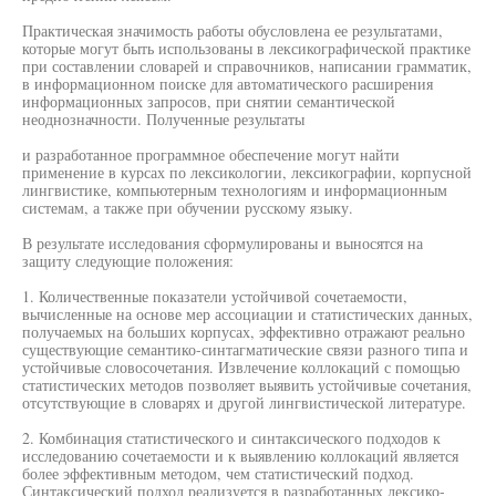
Практическая значимость работы обусловлена ее результатами,
которые могут быть использованы в лексикографической практике
при составлении словарей и справочников, написании грамматик,
в информационном поиске для автоматического расширения
информационных запросов, при снятии семантической
неоднозначности. Полученные результаты
и разработанное программное обеспечение могут найти
применение в курсах по лексикологии, лексикографии, корпусной
лингвистике, компьютерным технологиям и информационным
системам, а также при обучении русскому языку.
В результате исследования сформулированы и выносятся на
защиту следующие положения:
1. Количественные показатели устойчивой сочетаемости,
вычисленные на основе мер ассоциации и статистических данных,
получаемых на больших корпусах, эффективно отражают реально
существующие семантико-синтагматические связи разного типа и
устойчивые словосочетания. Извлечение коллокаций с помощью
статистических методов позволяет выявить устойчивые сочетания,
отсутствующие в словарях и другой лингвистической литературе.
2. Комбинация статистического и синтаксического подходов к
исследованию сочетаемости и к выявлению коллокаций является
более эффективным методом, чем статистический подход.
Синтаксический подход реализуется в разработанных лексико-