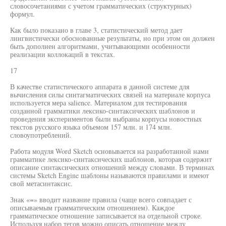
словосочетаниями с учетом грамматических (структурных)
формул.
Как было показано в главе 3, статистический метод дает
лингвистически обоснованные результаты, но при этом он должен
быть дополнен алгоритмами, учитывающими особенности
реализации коллокаций в текстах.
17
В качестве статистического аппарата в данной системе для
вычисления силы синтагматических связей на материале корпуса
используется мера salience. Материалом для тестирования
созданной грамматики лексико-синтаксических шаблонов и
проведения экспериментов были выбраны корпусы новостных
текстов русского языка объемом 157 млн. и 174 млн.
словоупотреблений.
Работа модуля Word Sketch основывается на разработанной нами
грамматике лексико-синтаксических шаблонов, которая содержит
описание синтаксических отношений между словами. В терминах
системы Sketch Engine шаблоны называются правилами и имеют
свой метасинтаксис.
Знак «=» вводит название правила (чаще всего совпадает с
описываемым грамматическим отношением). Каждое
грамматическое отношение записывается на отдельной строке.
Используя набор тегов можно описать отношение между