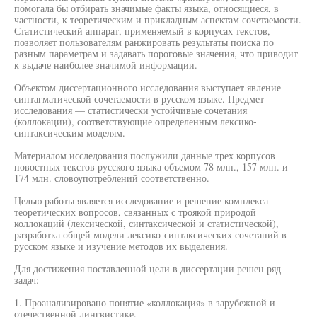
помогала бы отбирать значимые факты языка, относящиеся, в
частности, к теоретическим и прикладным аспектам сочетаемости.
Статистический аппарат, применяемый в корпусах текстов,
позволяет пользователям ранжировать результаты поиска по
разным параметрам и задавать пороговые значения, что приводит
к выдаче наиболее значимой информации.
Объектом диссертационного исследования выступает явление
синтагматической сочетаемости в русском языке. Предмет
исследования — статистически устойчивые сочетания
(коллокации), соответствующие определенным лексико-
синтаксическим моделям.
Материалом исследования послужили данные трех корпусов
новостных текстов русского языка объемом 78 млн., 157 млн. и
174 млн. словоупотреблений соответственно.
Целью работы является исследование и решение комплекса
теоретических вопросов, связанных с троякой природой
коллокаций (лексической, синтаксической и статистической),
разработка общей модели лексико-синтаксических сочетаний в
русском языке и изучение методов их выделения.
Для достижения поставленной цели в диссертации решен ряд
задач:
1. Проанализировано понятие «коллокация» в зарубежной и
отечественной лингвистике.