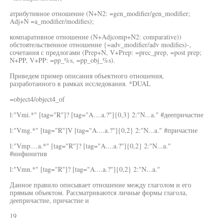
атрибутивное отношение (N+N2: =gen_modifier/gen_modifier;
Adj+N =a_modifier/modifies);
компаративное отношение (N+Adjcomp+N2: comparative))
обстоятельственное отношение {=adv_modifier/adv modifies)-,
сочетания с предлогами (Prep+N, V+Prep: =prec_prep, =post prep;
N+PP, V+PP: =pp_%s, =pp_obj_%s).
Приведем пример описания объектного отношения,
разработанного в рамках исследования. *DUAL
=object4/object4_of
l:"Vmi.*" [tag="R"]? [tag="A....a.?"]{0,3} 2:"N...a." #деепричастие
l:"Vmg.*" [tag="R"]V [tag="A....a.?"]{0,2} 2:"N...a." #причастие
l:"Vmp....a.*" [tag="R"]? [tag="A....a.?"]{0,2} 2:"N...a."
#инфинитив
l:"Vmn.*" [tag="R"]? [tag="A....a.?"]{0,2} 2:"N...a."
Данное правило описывает отношение между глаголом и его
прямым объектом. Рассматриваются личные формы глагола,
деепричастие, причастие и
19