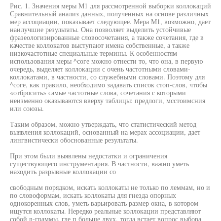
Рис. 1. Значения меры М1 для рассмотренной выборки коллокаций
Сравнительный анализ данных, полученных на основе различных
мер ассоциации, показывает следующее. Мера М1, возможно, дает
наилучшие результаты. Она позволяет выделить устойчивые
фразеологизированные словосочетания, а также сочетания, где в
качестве коллокатов выступают имена собственные, а также
низкочастотные специальные термины. К особенностям
использования меры ^соге можно отнести то, что она, в первую
очередь, выделяет коллокации с очень частотными словами-
коллокатами, в частности, со служебными словами. Поэтому для
^соге, как правило, необходимо задавать список стоп-слов, чтобы
«отбросить» самые частотные слова, сочетания с которыми
неизменно оказываются вверху таблицы: предлоги, мсстоимсния
или союзы.
Таким образом, можно утверждать, что статистический метод
выявления коллокаций, основанный на мерах ассоциации, дает
лингвистически обоснованные результаты.
При этом были выявлены недостатки и ограничения
существующего инструментария. В частности, важно уметь
находить разрывные коллокации со
свободным порядком, искать коллокаты не только по леммам, но и
по словоформам, искать коллокаты для гнезда опорных
однокоренных слов, уметь варьировать размер окна, в котором
ищутся коллокаты. Нередко реальные коллокации представляют
собой n-граммы, где п больше двух, тогда встает вопрос выбора