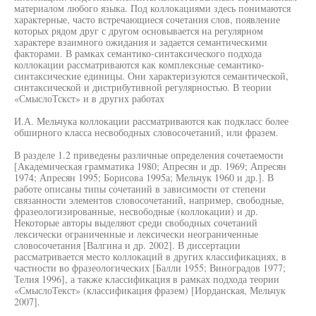
материалом любого языка. Под коллокациями здесь понимаются
характерные, часто встречающиеся сочетания слов, появление
которых рядом друг с другом основывается на регулярном
характере взаимного ожидания и задается семантическими
факторами. В рамках семантико-синтаксического подхода
коллокации рассматриваются как комплексные семантико-
синтаксические единицы. Они характеризуются семантической,
синтаксической и дистрибутивной регулярностью. В теории
«СмыслоТскст» и в других работах
И.А. Мельчука коллокации рассматриваются как подкласс более
обширного класса несвободных словосочетаний, или фразем.
В разделе 1.2 приведены различные определения сочетаемости
[Академическая грамматика 1980; Апресян и др. 1969; Апресян
1974; Апресян 1995; Борисова 1995а; Мельчук 1960 и др.]. В
работе описаны типы сочетаний в зависимости от степени
связанности элементов словосочетаний, например, свободные,
фразеологизированные, несвободные (коллокации) и др.
Некоторые авторы выделяют среди свободных сочетаний
лексически ограниченные и лексически неограниченные
словосочетания [Валгина и др. 2002]. В диссертации
рассматривается место коллокаций в других классификациях, в
частности во фразеологических [Балли 1955; Виноградов 1977;
Телия 1996], а также классификация в рамках подхода теории
«СмыслоТекст» (классификация фразем) [Иорданская, Мельчук
2007].