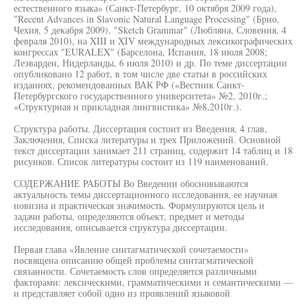
естественного языка» (Санкт-Петербург, 10 октября 2009 года),
"Recent Advances in Slavonic Natural Language Processing" (Брно,
Чехия, 5 декабря 2009), "Sketch Grammar" (Любляна, Словения, 4
февраля 2010), на XIII и XIV международных лексикографических
конгрессах "EURALEX" (Барселона, Испания, 18 июля 2008;
Леэварден, Нидерланды, 6 июля 2010) и др. По теме диссертации
опубликовано 12 работ, в том числе две статьи в российских
изданиях, рекомендованных ВАК РФ («Вестник Санкт-
Петербургского государственного университета» №2, 2010г.;
«Структурная и прикладная лингвистика» №8,2010г.).
Структура работы. Диссертация состоит из Введения, 4 глав,
Заключения, Списка литературы и трех Приложений. Основной
текст диссертации занимает 211 страниц, содержит 14 таблиц и 18
рисунков. Список литературы состоит из 119 наименований.
СОДЕРЖАНИЕ РАБОТЫ Во Введении обосновываются
актуальность темы диссертационного исследования, ее научная
новизна и практическая значимость. Формулируются цель и
задачи работы, определяются объект, предмет и методы
исследования, описывается структура диссертации.
Первая глава «Явление синтагматической сочетаемости»
посвящена описанию общей проблемы синтагматической
связанности. Сочетаемость слов определяется различными
факторами: лексическими, грамматическими и семантическими —
и представляет собой одно из проявлений языковой