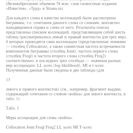
(Великобритания) объемом 78 млн. слов (новостные издания
«Известия», «Труд» и Strana.ru).
Для каждого слова в качестве коллокаций были рассмотрены
биграммы, т.е. сочетания данного слова со словами, контактно
находящимися справа и слева от него. Результаты поиска
представлены списком коллокаций, представляющим собой шесть
таблиц (рассматривались левый и правый контексты для трех мер),
б которых приводятся сами коллокации (представленные леммами
— столбец Collocation), а также совместная частота встречаемости
компонентов биграммы (столбец Joint), частота первого слова
(столбец Freql) и частота второго слова (столбец Freq2)
соответственно; в последних трех столбцах — значения разных
мер ассоциации: LL score (log-likelihood), MI и t-score.
Полученные данные были сведены в две таблицы (для
13
левого и правого контекстов) (см., например, фрагмент выдачи,
содержащий сочетания со словом «война» для левого контекста, в
табл. 1).
Табл. 1
Меры ассоциации для слова «война»
Collocation Joint Freql Freq2 LL score MI T-score