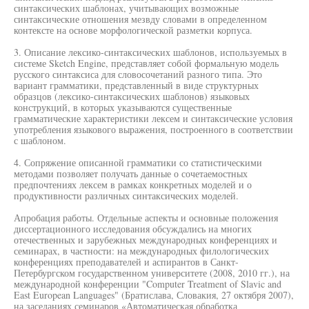
синтаксических шаблонах, учитывающих возможные
синтаксические отношения мезвду словами в определенном
контексте на основе морфологической разметки корпуса.
3. Описание лексико-синтаксических шаблонов, используемых в
системе Sketch Engine, представляет собой формальную модель
русского синтаксиса для словосочетаний разного типа. Это
вариант грамматики, представленный в виде структурных
образцов (лексико-синтаксических шаблонов) языковых
конструкций, в которых указываются существенные
грамматические характеристики лексем и синтаксические условия
употребления языкового выражения, построенного в соответствии
с шаблоном.
4. Сопряжение описанной грамматики со статистическими
методами позволяет получать данные о сочетаемостных
предпочтениях лексем в рамках конкретных моделей и о
продуктивности различных синтаксических моделей.
Апробация работы. Отдельные аспекты и основные положения
диссертационного исследования обсуждались на многих
отечественных и зарубежных международных конференциях и
семинарах, в частности: на международных филологических
конференциях преподавателей и аспирантов в Санкт-
Петербургском государственном университете (2008, 2010 гг.), на
международной конференции "Computer Treatment of Slavic and
East European Languages" (Братислава, Словакия, 27 октября 2007),
на заседаниях семинаров «Автоматическая обработка