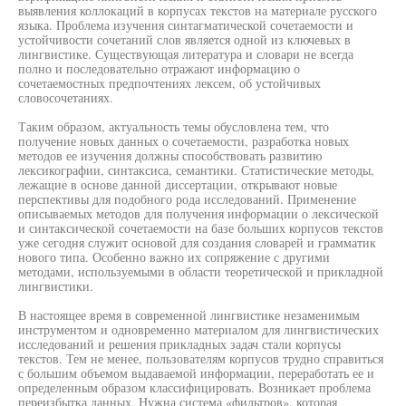
выявления коллокаций в корпусах текстов на материале русского
языка. Проблема изучения синтагматической сочетаемости и
устойчивости сочетаний слов является одной из ключевых в
лингвистике. Существующая литература и словари не всегда
полно и последовательно отражают информацию о
сочетаемостных предпочтениях лексем, об устойчивых
словосочетаниях.
Таким образом, актуальность темы обусловлена тем, что
получение новых данных о сочетаемости, разработка новых
методов ее изучения должны способствовать развитию
лексикографии, синтаксиса, семантики. Статистические методы,
лежащие в основе данной диссертации, открывают новые
перспективы для подобного рода исследований. Применение
описываемых методов для получения информации о лексической
и синтаксической сочетаемости на базе больших корпусов текстов
уже сегодня служит основой для создания словарей и грамматик
нового типа. Особенно важно их сопряжение с другими
методами, используемыми в области теоретической и прикладной
лингвистики.
В настоящее время в современной лингвистике незаменимым
инструментом и одновременно материалом для лингвистических
исследований и решения прикладных задач стали корпусы
текстов. Тем не менее, пользователям корпусов трудно справиться
с большим объемом выдаваемой информации, переработать ее и
определенным образом классифицировать. Возникает проблема
переизбытка данных. Нужна система «фильтров», которая