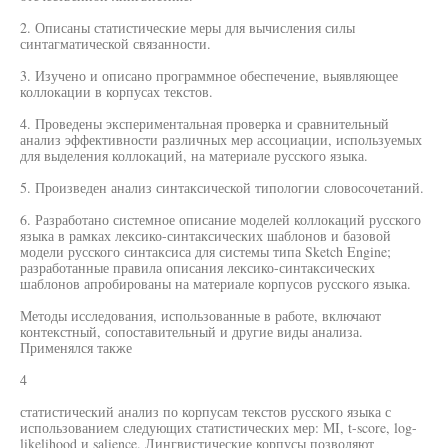
2. Описаны статистические меры для вычисления силы
синтагматической связанности.
3. Изучено и описано программное обеспечение, выявляющее
коллокации в корпусах текстов.
4. Проведены экспериментальная проверка и сравнительный
анализ эффективности различных мер ассоциации, используемых
для выделения коллокаций, на материале русского языка.
5. Произведен анализ синтаксической типологии словосочетаний.
6. Разработано системное описание моделей коллокаций русского
языка в рамках лексико-синтаксических шаблонов и базовой
модели русского синтаксиса для системы типа Sketch Engine;
разработанные правила описания лексико-синтаксических
шаблонов апробированы на материале корпусов русского языка.
Методы исследования, использованные в работе, включают
контекстный, сопоставительный и другие виды анализа.
Применялся также
4
статистический анализ по корпусам текстов русского языка с
использованием следующих статистических мер: MI, t-score, log-
likelihood и salience. Лингвистические корпусы позволяют