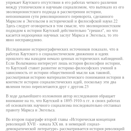
упрекает Каутского отсутствии в его работах четкого различия
между утопическим и научным социализмом, что вытекало из его
эволюционистского подхода в рассмотрении истории,
непонимания сути революционного переворота, сделанного
Марксом и Энгельсом в исторической и философской науке.22
Здесь следует оговориться в том смысле, что эволюционистским
подходом к истории Каутский действительно "грешил", но что
касается недооценки научных заслуг Маркса и Энгельса, то это
явно несправедливо.
Исследование историографических источников показало, что в
работах Каутского о социалистическом движении и идеях
прошлого мы находим немало ценных исторических наблюдений.
Если Вольтманна интересует лишь история философии истории,
то Каутский ставит развитие историко-философских учений в
зависимость от истории общественной мысли как таковой,
рассматривая историю материалистического понимания истории в
контексте истории социалистических идей, поскольку эти два
явления тесно переплетаются друг с другом.23
В ходе дальнейшего изложения автор исследования обращает
внимание на то, что Каутский в 1895-1910-х гг. в своих работах
об основателях научного социализма последовательно отстаивал
правоту Маркса и Энгельса.
Во втором параграфе второй главы «Историческая концепция
революций XVII - начала XX вв. в немецкой социал-
демократической литературе» рассматривается история революций