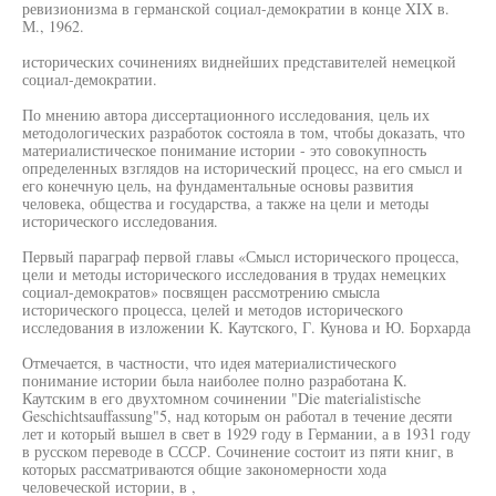
ревизионизма в германской социал-демократии в конце XIX в.
М., 1962.
исторических сочинениях виднейших представителей немецкой
социал-демократии.
По мнению автора диссертационного исследования, цель их
методологических разработок состояла в том, чтобы доказать, что
материалистическое понимание истории - это совокупность
определенных взглядов на исторический процесс, на его смысл и
его конечную цель, на фундаментальные основы развития
человека, общества и государства, а также на цели и методы
исторического исследования.
Первый параграф первой главы «Смысл исторического процесса,
цели и методы исторического исследования в трудах немецких
социал-демократов» посвящен рассмотрению смысла
исторического процесса, целей и методов исторического
исследования в изложении К. Каутского, Г. Кунова и Ю. Борхарда
Отмечается, в частности, что идея материалистического
понимание истории была наиболее полно разработана К.
Каутским в его двухтомном сочинении "Die materialistische
Geschichtsauffassung"5, над которым он работал в течение десяти
лет и который вышел в свет в 1929 году в Германии, а в 1931 году
в русском переводе в СССР. Сочинение состоит из пяти книг, в
которых рассматриваются общие закономерности хода
человеческой истории, в ,