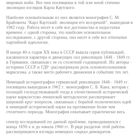
мировых войн. Все они посвящены в той или иной степени
эволюции взглядов Карла Каутского.
Наиболее основательным из них является монография С. М.
Брайовича "Карл Каутский: эволюция его воззрений", вышедшая в
1982 году. Работа несет в себе все достоинства и недостатки
времени: с одной стороны, это наиболее основательное
исследование, с другой стороны, она несет в себе все отпечатки
партийной идеологии.
В конце 40-х годов XX века в СССР вышла серия публикаций,
касавшихся характера и движущих сил революции 1848 - 1849 гг.
в Германии, связанная с ее со столетней годовщиной. Их авторы -
историки СССР и ГДР -рассматривали роль основоположников
марксизма, а также место рабочего движения в событиях тех лет.
Немецкой историографии германской революции 1848 - 1849 гг.
посвящена вышедшая в 1962 г. монография С. Б. Кана, которая с
позиций господствовавшей тогда в отечественной исторической
науке марксистско-ленинской методологии рассматривает
широкий круг вопросов, связанных с борьбой политических идей
в немецкой исторической науке на протяжении более чем
столетнего периода. Монография охватывает практически весь
спектр исследований по данной проблеме, проводившихся с
конца 1850-х и до начала 1960 гг. В ряде разделов этой работы
рассматриваются взгляды немецких социал-демократов.