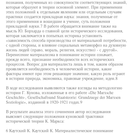
познания, полученных из совокупности соответствующих знаний,
которые образуют в теории основной элемент. При применении
этих положений к отдельным явлениям или отдельным случаям
практики создается прикладная наука: знания, полученные от
этого применения и вошедшие в учение, суть положения
прикладной науки.7 В работе обращается внимание также на
мысль Ю. Борхарда о главной цели исторического исследования,
которая заключается в попытках историка установить
«зависимость способа производства от материальной потребности,
с одной стороны, и влияние социальных метаморфоз на духовную
жизнь людей (право, мораль, религия, искусство) - с другой».
Перенесение материализма в понимание истории означает,
прежде всего, признание необходимости всех исторических
процессов. Вопрос для материалиста лишь в том, каким образом
проявляется необходимость в человеческой истории, какие
факторы имеют при этом решающее значение, какую роль играют
в истории природа, экономика, правовые учреждение, идеи.8
В ходе исследования выявляются также взгляды на методологию
истории Г. Кунова, изложенные в его работе «Die Marxsche
Geschichts-, Gesellschaftsund Staatsteorie: Grundzuege der Marxsen
Soziologie», изданной в 1920-1921 годах.9
В результате анализа этого сочинения автор исследования
выясняет следующие положения куновской трактовки
исторической теории К. Маркса:
6 Каутский К. Каутский К. Материалистическое понимание