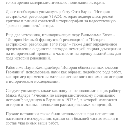
точки зрения материалистического понимания истории.
Далее необходимо упомянуть работу Отго Бауэра "История
австрийской революции"(1925), которая подвергалась резкой
критике в ранней советской историографии за недостаточную
"революционность" автора.
Еще две источника, принадлежащие перу Вильгельма Блоса -
"История Великой французской революции" и "История
австрийской революции 1848 года" - также дают определенное
представление о единстве взглядов немецкой социал-демократии
на исторический процесс, в частности на оценку важнейших для
хода истории революций.
Работа же Пауля Кампфмейера "История общественных классов
Германии" использована нами как образец подобного рода работ,
как пример применения материалистического понимания истории
в историческом исследовании.
Следует упомянуть также как одну из основополагающих работу
Макса Адлера "Учебник по материалистическому пониманию
истории"; изданную в Берлине в 1932 г.', в которой излагается
история и главные положения рассматриваемых концепций.
Прочие источники также были использованы при написании
настоящего исследования, однако они большей частью вошли в
состав указанных выше работ.