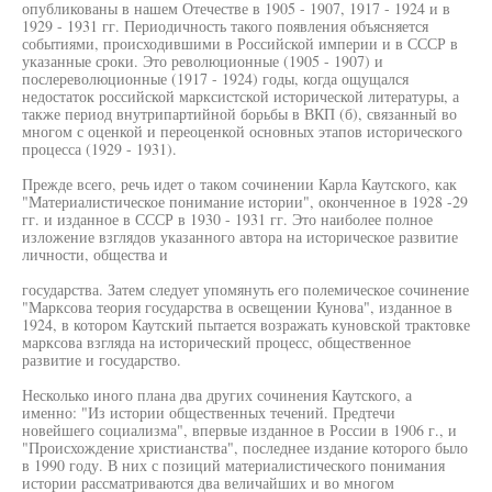
опубликованы в нашем Отечестве в 1905 - 1907, 1917 - 1924 и в
1929 - 1931 гг. Периодичность такого появления объясняется
событиями, происходившими в Российской империи и в СССР в
указанные сроки. Это революционные (1905 - 1907) и
послереволюционные (1917 - 1924) годы, когда ощущался
недостаток российской марксистской исторической литературы, а
также период внутрипартийной борьбы в ВКП (б), связанный во
многом с оценкой и переоценкой основных этапов исторического
процесса (1929 - 1931).
Прежде всего, речь идет о таком сочинении Карла Каутского, как
"Материалистическое понимание истории", оконченное в 1928 -29
гг. и изданное в СССР в 1930 - 1931 гг. Это наиболее полное
изложение взглядов указанного автора на историческое развитие
личности, общества и
государства. Затем следует упомянуть его полемическое сочинение
"Марксова теория государства в освещении Кунова", изданное в
1924, в котором Каутский пытается возражать куновской трактовке
марксова взгляда на исторический процесс, общественное
развитие и государство.
Несколько иного плана два других сочинения Каутского, а
именно: "Из истории общественных течений. Предтечи
новейшего социализма", впервые изданное в России в 1906 г., и
"Происхождение христианства", последнее издание которого было
в 1990 году. В них с позиций материалистического понимания
истории рассматриваются два величайших и во многом