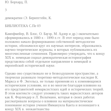
Ю. Борхард, П.
3
демократии (Э. Бернпггейн, К.
БИБЛИОТЕКА С.Пе 03
Кампфмейер, В. Блос, О. Бауэр, М. Адлер и др.) окончательно
сформировались в 1880-х - 1890-х гг. В этот период ими было
положено начало формированию собственной методологии
истории, обозначился круг их научных интересов, образовались
научно-теоретические журналы, в которых публиковались их
многочисленные сочинения. Правомерно утверждать, что к концу
XIX в. немецкая социал-демократическая историография
представляла собой отдельное направление в немецкой и
европейской исторической науке.
Однако оно существовало не в безвоздушном пространстве, а
творчески развивало теоретико-методологическое наследие К.
Маркса и Ф. Энгельса, не только применяя их к изменяющимся
историческим условиям, но и во многом благодаря влиянию на
его представителей немарксистских идей и исторических теорий.
В этом контексте следует упомянуть таких марксистских авторов
как К. Форлендер и Л. Вольтманн, которые в своих работах
рассматривали вопросы о влиянии на материалистическое
понимание истории учения Иммануила Канта и возникшего к
концу XIX в. неокантианства