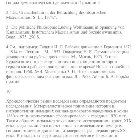
социал-демократического движения в Германии.4
2 "Das Urchristentum in der Betrachtung des historischen
Materialismus. S. L., 1974.".
3 "Die politische Philosophie Ludwig Wolltmanns in Spannung von
Kantianismus, historischem Materialismus und Sozialdarwinismus.
Bonn, 1975. 290 S.
4 См., например: Галкин И. С. Рабочее движение в Германии 1871
- 1914 гг. Лекции... М., 1957. Овчаренко Н. Е. Германская социал-
демократия на рубеже двух веков. М., Мысль, 1975. Его же.
Буржуазные и правосоциалистические концепции истории
германского рабочего движения в новое время/ Новая и новейшая
история. 1968. № 4. Мелещенко 3. Н. Неокантианство как
философская основа ревизионизма. JL, 1960. Айзин Б. А. Борьба
против
10
Хронологические рамки исследования определяются предметом
исследования. Материалистическое понимание истории в
интерпретации немецких социал-демократов зародилось в конце
1880-х гт. и окончательно сформировалось к середине 1920-х гг.
Таким образом, начальная точка нашего исследования - конец XIX
века, когда начинается постепенное размежевание в немецком
социалистическом движении, а завершающая - первая треть XX
века. В тридцатых годах двадцатого столетия в Германии и