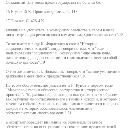
Созданный Платоном идеал государства не остался без
16 Каутский К. Происхождение..., С. 118.
17 Там же, С. 428-429.
влияния на утопистов, а коммунизм равенства в своем начале
носит еще следы религиозного коммунизма христианских сект".18
То же имеет в виду К. Форлендер в своей "Истории
социалистических идей", когда говорит о том, что "если
наименования "социализм" и "коммунизм" еще очень юны,
насчитывая едва одно столетие, то само явление имеет за собой
большую давность".19
О том же замечает JI. Вольтманн, говоря, что "всякое умственное
движение имеет своих предшественников".20
На то же обстоятельство указывает и Г. Кунов в первом томе
"Марксовой теории общества, государства и исторического
процесса": "Марксова теория истории выступает таким образом
как результат многотысячелетнего изучения истории, в котором с
течением событий менялись понимания исторического процесса,
каждое из которых обосновывалось жизненными
обстоятельствами своего времени".21
Диссертант обращает внимание на одно немаловажное
обстоятельство: во всех указанных сочинениях представителей