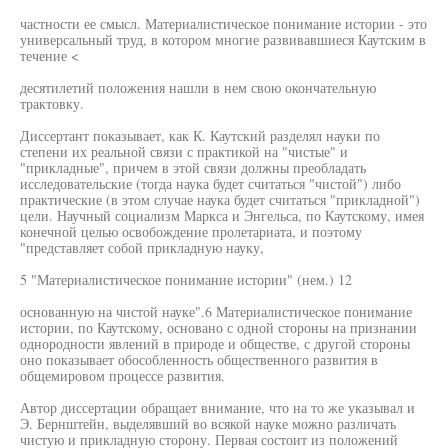
частности ее смысл. Материалистическое понимание истории - это
универсальный труд, в котором многие развивавшиеся Каутским в
течение <
десятилетий положения нашли в нем свою окончательную
трактовку.
Диссертант показывает, как К. Каутский разделял науки по
степени их реальной связи с практикой на "чистые" и
"прикладные", причем в этой связи должны преобладать
исследовательские (тогда наука будет считаться "чистой") либо
практические (в этом случае наука будет считаться "прикладной")
цели. Научный социализм Маркса и Энгельса, по Каутскому, имея
конечной целью освобождение пролетариата, и поэтому
"представляет собой прикладную науку,
5 "Материалистическое понимание истории" (нем.) 12
основанную на чистой науке".6 Материалистическое понимание
истории, по Каутскому, основано с одной стороны на признании
однородности явлений в природе и обществе, с другой стороны
оно показывает обособленность общественного развития в
общемировом процессе развития.
Автор диссертации обращает внимание, что на то же указывал и
Э. Бернштейн, выделявший во всякой науке можно различать
чистую и прикладную сторону. Первая состоит из положений