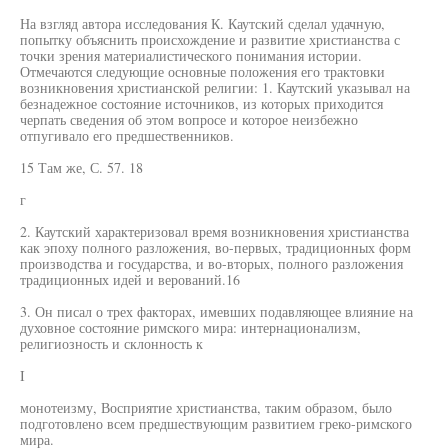
На взгляд автора исследования К. Каутский сделал удачную,
попытку объяснить происхождение и развитие христианства с
точки зрения материалистического понимания истории.
Отмечаются следующие основные положения его трактовки
возникновения христианской религии: 1. Каутский указывал на
безнадежное состояние источников, из которых приходится
черпать сведения об этом вопросе и которое неизбежно
отпугивало его предшественников.
15 Там же, С. 57. 18
г
2. Каутский характеризовал время возникновения христианства
как эпоху полного разложения, во-первых, традиционных форм
производства и государства, и во-вторых, полного разложения
традиционных идей и верований.16
3. Он писал о трех факторах, имевших подавляющее влияние на
духовное состояние римского мира: интернационализм,
религиозность и склонность к
I
монотеизму, Восприятие христианства, таким образом, было
подготовлено всем предшествующим развитием греко-римского
мира.