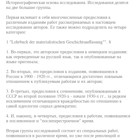
Историографическая основа исследования. Исследования делятся
на две большие группы.
Первая включает в себя многочисленные предисловия к
различным изданиям работ рассматриваемых в настоящем
исследовании авторов. Ее также можно подразделить на четыре
категории:
1 "Lehrbuch der materialistischen Geschichtsauffassung"". 8
1. Во-первых, это авторские предисловия к немецким изданиям:
как переведенные на русский язык, так и опубликованные на
языке оригинала;
2. Во-вторых, это предисловия к изданиям, появившимся в
России в 1900 - 1920 гг., отличающиеся достаточно лояльным
отношением к публикуемым работам и их авторам;
3. В-третьих, предисловия к сочинениям, опубликованным в
СССР во второй половине 1920-х - начале 1930-х гг., за редким
исключением отличающиеся враждебностью по отношению к
самой идеологии социал-демократии;
4. И, наконец, в-четвертых, предисловия к работам, появившимся
в послевоенное и "послеперестроечное" время.
Вторая группа исследований состоит из специальных работ,
появившихся в различное время, но уже после революций и