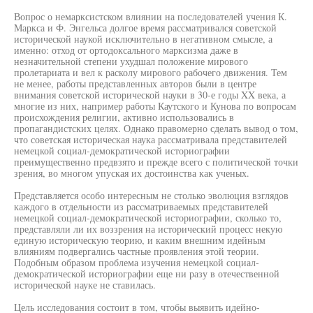
Вопрос о немарксистском влиянии на последователей учения К.
Маркса и Ф. Энгельса долгое время рассматривался советской
исторической наукой исключительно в негативном смысле, а
именно: отход от ортодоксального марксизма даже в
незначительной степени ухудшал положение мирового
пролетариата и вел к расколу мирового рабочего движения. Тем
не менее, работы представленных авторов были в центре
внимания советской исторической науки в 30-е годы XX века, а
многие из них, например работы Каутского и Кунова по вопросам
происхождения религии, активно использовались в
пропагандистских целях. Однако правомерно сделать вывод о том,
что советская историческая наука рассматривала представителей
немецкой социал-демократической историографии
преимущественно предвзято и прежде всего с политической точки
зрения, во многом упуская их достоинства как ученых.
Представляется особо интересным не столько эволюция взглядов
каждого в отдельности из рассматриваемых представителей
немецкой социал-демократической историографии, сколько то,
представляли ли их воззрения на исторический процесс некую
единую историческую теорию, и каким внешним идейным
влияниям подвергались частные проявления этой теории.
Подобным образом проблема изучения немецкой социал-
демократической историографии еще ни разу в отечественной
исторической науке не ставилась.
Цель исследования состоит в том, чтобы выявить идейно-