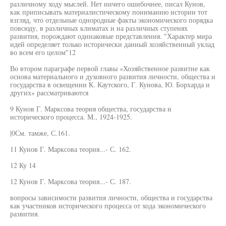
различному ходу мыслей. Нет ничего ошибочнее, писал Кунов,
как приписывать материалистическому пониманию истории тот
взгляд, что отдельные однородные факты экономического порядка
повсюду, в различных климатах и на различных ступенях
развития, порождают одинаковые представления. "Характер мира
идей определяет только исторически данный хозяйственный уклад
во всем его целом"12
Во втором параграфе первой главы «Хозяйственное развитие как
основа материального и духовного развития личности, общества и
государства в освещении К. Каутского, Г. Кунова, Ю. Борхарда и
других» рассматриваются
9 Кунов Г. Марксова теория общества, государства и
исторического процесса. М., 1924-1925.
|0См. тамже, С.161.
11 Кунов Г. Марксова теория...- С. 162.
12 Ку 14
12 Кунов Г. Марксова теория...- С. 187.
вопросы зависимости развития личности, общества и государства
как участников исторического процесса от хода экономического
развития.