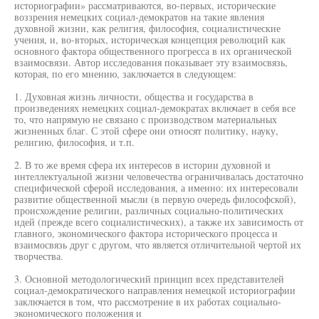
историографии» рассматриваются, во-первых, исторические
воззрения немецких социал-демократов на такие явления
духовной жизни, как религия, философия, социалистические
учения, и, во-вторых, историческая концепция революций как
основного фактора общественного прогресса в их органической
взаимосвязи. Автор исследования показывает эту взаимосвязь,
которая, по его мнению, заключается в следующем:
1. Духовная жизнь личности, общества и государства в
произведениях немецких социал-демократах включает в себя все
то, что напрямую не связано с производством материальных
жизненных благ. С этой сфере они относят политику, науку,
религию, философия, и т.п.
2. В то же время сфера их интересов в истории духовной и
интеллектуальной жизни человечества ограничивалась достаточно
специфической сферой исследования, а именно: их интересовали
развитие общественной мысли (в первую очередь философской),
происхождение религии, различных социально-политических
идей (прежде всего социалистических), а также их зависимость от
главного, экономического фактора исторического процесса и
взаимосвязь друг с другом, что является отличительной чертой их
творчества.
3. Основной методологический принцип всех представителей
социал-демократического направления немецкой историографии
заключается в том, что рассмотрение в их работах социально-
экономического положения и