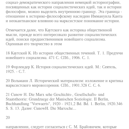
социал-демократического направления немецкой историографии,
посвященных как истории социалистических идей, так и истории
философии, можно выделить внутреннюю границу. Эта граница -
отношение к историко-философскому наследию Иммануила Канта
и неокантианское влиянию на марксистское понимание истории.
Отмечается далее, что Каутского как историка общественной
мысли, прежде всего интересовало развитие социалистических
идей, поиски предшественников новейшего социализма.
Оценивая его творчество в этом
18 Каутский К. Из истории общественных течений. Т. 1. Предтечи
новейшего социализма. 471 С. СПб., 1906. С. 1.
19 Форлендер К. История социалистических идей. М.: Сеятель,
1925. - С.7.
20 Вольманн Л. Исторический материализм: изложение и критика
марксистского мировоззрения. СПб., 1901.328 С. С. 6.
21 Cunow Н. Die Marx sehe Geschichts-, Gesellschafts- und
Staatstheorie: Grundzuege der Manischen Soziologie. II Berlin,
Buchhandlung "Vorwaerts", 1920 - 1921,2 Bd. Bd. 1. Berlin, 1920.346
S. S. 13. Далее: CunowH. Die Marxsche...
20
направлении, следует согласиться с С. М. Брайовичем, которые