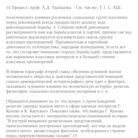
14 Предисл. проф. А.Д. Удальцова. - См. там же, Т.1. С. ХШ.
политического влияния различных социальных групп населения
перед революцией всегда предшествует анализу хода
революционной борьбы. 4. События любой революции
рассматривается ими как борьба классов и партий, причем сам ход
революции анализируется исключительно сквозь призму
классовых противоречий. Парламентская и партийная
деятельность, публицистика, народные возмущения, то есть все
то, что составляет внешнюю сторону борьбы идей, представляются
как выражение классовых интересов и в большей степени
классовых противоречий.
В первом параграфе второй главы «Явления духовной жизни
человеческого общества в трактовке представителей немецкой
социал-демократической историографии« речь идет о факторах,
оказавших огромное влияние на человеческую историю: религия,
философия, социально-политические воззрения и т. п.
Обращается внимание на то, что вопрос о происхождении
религии занимал важное место в сфере научных интересов Г.
Кунова и К. Каутского. Показано также, что выводы Г. Кунова
вполне согласуются с материалистическим пониманием истории:
"В пестрой мешанине религиозных представлений,
преисполненных внутренних противоречий, все еще не видели
ничего иного, кроме плодов фантазии, возбужденного страхом
перед сверхчувственными силами".15