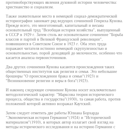
противоборствующих явления духовной истории человечества:
христианство и социализм.
Также значительное место в немецкой социал-демократической
историографии занимает ряд ведущих сочинений Генриха Кунова.
Прежде всего, это многотомный, капитальный и весьма
основательный труд "Всеобщая история хозяйства", выпущенный
в СССР в 1929 г. Затем столь же основательное сочинение "Борьба
классов и партий в Великой Французской революции",
появившееся в Советском Союзе в 1923 г. Оба этих труда
поражают читателя истинно немецкой скрупулезностью и
основательностью, порой доходящей до мелочности, особенно что
касается анализа первоисточников.
Два других сочинения Кунова касаются происхождения таких
общественных институтов как религия и семья. Это небольшие
брошюры "О происхождении брака и семьи"(1923) и
"Возникновение религии и веры в бога"(1923).
И наконец следующее сочинение Кунова носит исключительно
методологический характер: "Марксова теория исторического
процесса, общества и государства"(1930), та самая работа, против
положений которой активно возражал Каутский.
Затем следует отметить две работы Юлиана Борхарда
"Экономическая история Германии"(1924) и "Исторический
материализм"(1910), в которых автор излагает свой взгляд на
методы исторического исследования и на историю Германии с