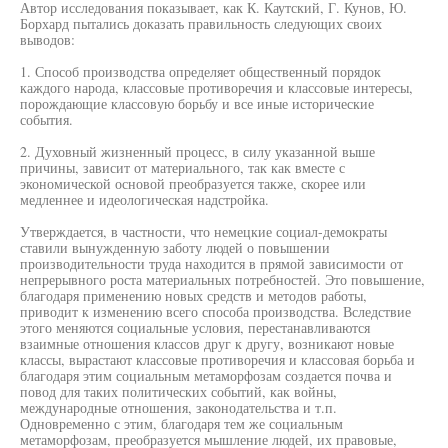
Автор исследования показывает, как К. Каутский, Г. Кунов, Ю.
Борхард пытались доказать правильность следующих своих
выводов:
1. Способ производства определяет общественный порядок
каждого народа, классовые противоречия и классовые интересы,
порождающие классовую борьбу и все иные исторические
события.
2. Духовный жизненный процесс, в силу указанной выше
причины, зависит от материального, так как вместе с
экономической основой преобразуется также, скорее или
медленнее и идеологическая надстройка.
Утверждается, в частности, что немецкие социал-демократы
ставили вынужденную заботу людей о повышении
производительности труда находится в прямой зависимости от
непрерывного роста материальных потребностей. Это повышение,
благодаря применению новых средств и методов работы,
приводит к изменению всего способа производства. Вследствие
этого меняются социальные условия, перестанавливаются
взаимные отношения классов друг к другу, возникают новые
классы, вырастают классовые противоречия и классовая борьба и
благодаря этим социальным метаморфозам создается почва и
повод для таких политических событий, как войны,
международные отношения, законодательства и т.п.
Одновременно с этим, благодаря тем же социальным
метаморфозам, преобразуется мышление людей, их правовые,