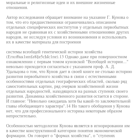
моральные и религиозные идеи и их внешние жизненные
отношения.
Автор исследования обращает внимание на указание Г. Кунова о
том, что его предшественники ограничивались описанием
отдельных специфических институтов у отдельных первобытных
народов не сравнивая их с хозяйственными отношениями других
народов, не исследуя условия из возникновения и использовать
их в качестве материала для построения
системы всеобщей генетической истории хозяйства
(Егил¥кк1ип£е8§е5сЫс1пе).13 Однако даже при поверхностном
ознакомлении с первым томом куновской "Всеобщей истории..."
невольно приходится согласиться с указанием проф. А. Д.
Удальцова о том, что Кунов дает в своей книге не столько историю
развития первобытного хозяйства в связи с естественными
особенностями отдельных географических областей, сколько ряд
самостоятельных картин, ряд очерков хозяйственной жизни
отдельных народностей, находящихся на разных ступенях своего
развития. Динамика хозяйственного развития остается в стороне.
И главное: "Невольно ожидаешь хотя бы какой-то заключительной
главы обобщающего характера".14 Но такого обобщения у Кунова
нет, что для профессионального историка некоторым образом
непростительно.
Особенностью методологии Кунова является в игнорировании им
в качестве конструктивной категории понятия экономической
формации. Он говорит о "формах хозяйства", о "ступенях