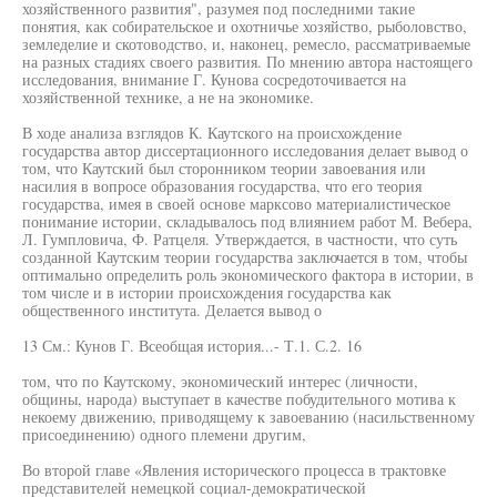
хозяйственного развития", разумея под последними такие
понятия, как собирательское и охотничье хозяйство, рыболовство,
земледелие и скотоводство, и, наконец, ремесло, рассматриваемые
на разных стадиях своего развития. По мнению автора настоящего
исследования, внимание Г. Кунова сосредоточивается на
хозяйственной технике, а не на экономике.
В ходе анализа взглядов К. Каутского на происхождение
государства автор диссертационного исследования делает вывод о
том, что Каутский был сторонником теории завоевания или
насилия в вопросе образования государства, что его теория
государства, имея в своей основе марксово материалистическое
понимание истории, складывалось под влиянием работ М. Вебера,
Л. Гумпловича, Ф. Ратцеля. Утверждается, в частности, что суть
созданной Каутским теории государства заключается в том, чтобы
оптимально определить роль экономического фактора в истории, в
том числе и в истории происхождения государства как
общественного института. Делается вывод о
13 См.: Кунов Г. Всеобщая история...- Т.1. С.2. 16
том, что по Каутскому, экономический интерес (личности,
общины, народа) выступает в качестве побудительного мотива к
некоему движению, приводящему к завоеванию (насильственному
присоединению) одного племени другим,
Во второй главе «Явления исторического процесса в трактовке
представителей немецкой социал-демократической