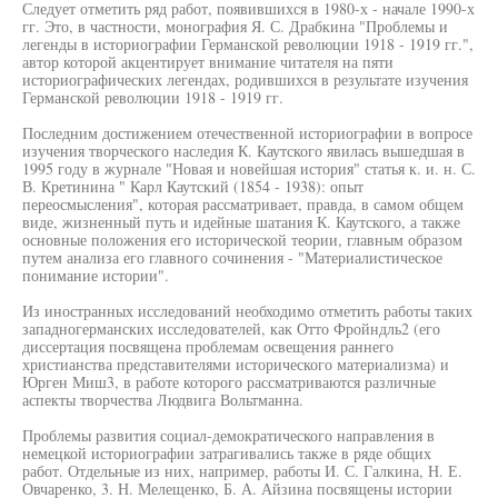
Следует отметить ряд работ, появившихся в 1980-х - начале 1990-х
гг. Это, в частности, монография Я. С. Драбкина "Проблемы и
легенды в историографии Германской революции 1918 - 1919 гг.",
автор которой акцентирует внимание читателя на пяти
историографических легендах, родившихся в результате изучения
Германской революции 1918 - 1919 гг.
Последним достижением отечественной историографии в вопросе
изучения творческого наследия К. Каутского явилась вышедшая в
1995 году в журнале "Новая и новейшая история" статья к. и. н. С.
В. Кретинина " Карл Каутский (1854 - 1938): опыт
переосмысления", которая рассматривает, правда, в самом общем
виде, жизненный путь и идейные шатания К. Каутского, а также
основные положения его исторической теории, главным образом
путем анализа его главного сочинения - "Материалистическое
понимание истории".
Из иностранных исследований необходимо отметить работы таких
западногерманских исследователей, как Отто Фройндль2 (его
диссертация посвящена проблемам освещения раннего
христианства представителями исторического материализма) и
Юрген Миш3, в работе которого рассматриваются различные
аспекты творчества Людвига Вольтманна.
Проблемы развития социал-демократического направления в
немецкой историографии затрагивались также в ряде общих
работ. Отдельные из них, например, работы И. С. Галкина, Н. Е.
Овчаренко, 3. Н. Мелещенко, Б. А. Айзина посвящены истории