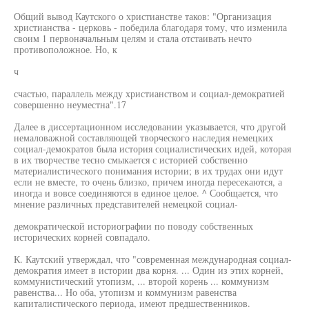
Общий вывод Каутского о христианстве таков: "Организация
христианства - церковь - победила благодаря тому, что изменила
своим 1 первоначальным целям и стала отстаивать нечто
противоположное. Но, к
ч
счастью, параллель между христианством и социал-демократией
совершенно неуместна".17
Далее в диссертационном исследовании указывается, что другой
немаловажной составляющей творческого наследия немецких
социал-демократов была история социалистических идей, которая
в их творчестве тесно смыкается с историей собственно
материалистического понимания истории; в их трудах они идут
если не вместе, то очень близко, причем иногда пересекаются, а
иногда и вовсе соединяются в единое целое. ^ Сообщается, что
мнение различных представителей немецкой социал-
демократической историографии по поводу собственных
исторических корней совпадало.
К. Каутский утверждал, что "современная международная социал-
демократия имеет в истории два корня. ... Один из этих корней,
коммунистический утопизм, ... второй корень ... коммунизм
равенства... Но оба, утопизм и коммунизм равенства
капиталистического периода, имеют предшественников.