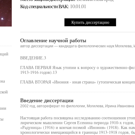
Код cпециальности ВАК:
10.01.01
Купить диссертацию
Оглавление научной работы
автор диссертации — кандидата филологических наук Могилева,
диций
ВВЕДЕНИЕ.3
ГЛАВА ПЕРВАЯ Язык утопии к вопросу о художественно-фил
1913-1916 годов).13
ина
ГЛАВА ВТОРАЯ «Инония - иная страна» (утопическая концепц
ской
Введение диссертации
2002 год, автореферат по филологии, Могилева, Ирина Ивановна
эзии
Настоящая работа посвящена исследованию соотношения утопи
сы
лирическом мышлении Сергея Есенина периода 1910-х годов, 
«Радуница» (1916) и кончая поэмой «Инония» (1918). Как нам
хронологически вмещающийся в границы 1913-1918 годов, был