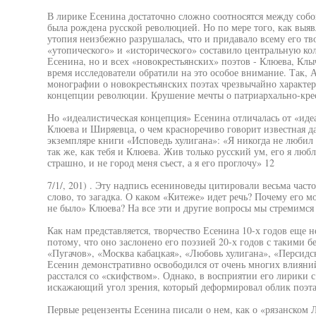
В лирике Есенина достаточно сложно соотносятся между соб
была рождена русской революцией. Но по мере того, как выяв
утопия неизбежно разрушалась, что и придавало всему его т
«утопического» и «исторического» составило центральную кол
Есенина, но и всех «новокрестьянских» поэтов - Клюева, Кл
время исследователи обратили на это особое внимание. Так, 
монографии о новокрестьянских поэтах чрезвычайно характер
концепции революции. Крушение мечты о патриархально-кре
Но «идеалистическая концепция» Есенина отличалась от «иде
Клюева и Ширяевца, о чем красноречиво говорит известная д
экземпляре книги «Исповедь хулигана»: «Я никогда не любил К
так же, как тебя и Клюева. Жив только русский ум, его я люб
страшно, и не город меня съест, а я его проглочу» 12
7/1/, 201) . Эту надпись есениноведы цитировали весьма часто,
слово, то загадка. О каком «Китеже» идет речь? Почему его м
не было» Клюева? На все эти и другие вопросы мы стремимся 
Как нам представляется, творчество Есенина 10-х годов еще 
потому, что оно заслонено его поэзией 20-х годов с такими 
«Пугачов», «Москва кабацкая», «Любовь хулигана», «Персидск
Есенин демонстративно освободился от очень многих влияний
расстался со «скифством». Однако, в восприятии его лирики 
искажающий угол зрения, который деформировал облик поэта 
Первые рецензенты Есенина писали о нем, как о «рязанском 