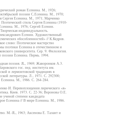
рический роман Есенина. М., 1926;
ктябрьской поэзии С.Есенина. М., 1970;
я Сергея Есенина. М., 1971; Марченко
 Поэтический стиль Сергея Есенина (1910-
Есенина. М., 1976; Сергей Есенин.
 Творческая индивидуальность.
Александрович Есенин. Художественный
смических обособленностей» // К.Кедров.
кое слово: Поэтическое мастерство
емы поэтики Есенина в отечественном и
овского университета. Сер. 9. Филология.
е поэзии Есенина. Пермь. 1994.
одная поэзия. JL, 1969; Жаворонков А.3.
ировского гос. пед. института им.
ской и лермонтовской традициях в
ской литературы. Л., 1971. С. 292300;
Есенина. М., 1986. С. 264-284.
ченко И. Перевоплощения лирического «я»
тика. Киев. 1973. С. 22-36; Воронова О.Е.
ие ученой степени кандидата
рое Есенина // В мире Есенина. М., 1986.
тво. M.-JL, 1963; Аксенова Е. Талант и