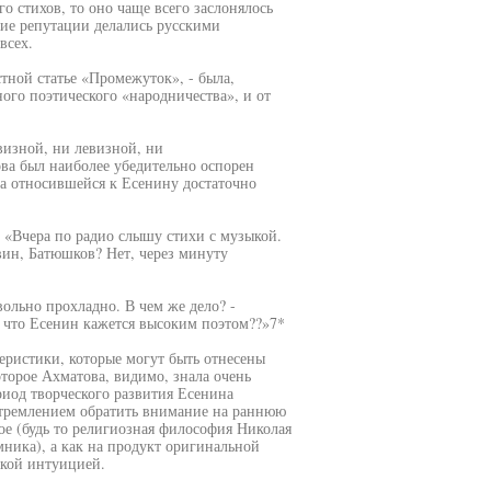
го стихов, то оно чаще всего заслонялось
кие репутации делались русскими
всех.
тной статье «Промежуток», - была,
ного поэтического «народничества», и от
визной, ни левизной, ни
ова был наиболее убедительно оспорен
а относившейся к Есенину достаточно
ь: «Вчера по радио слышу стихи с музыкой.
вин, Батюшков? Нет, через минуту
вольно прохладно. В чем же дело? -
, что Есенин кажется высоким поэтом??»7*
теристики, которые могут быть отнесены
торое Ахматова, видимо, знала очень
риод творческого развития Есенина
стремлением обратить внимание на раннюю
ое (будь то религиозная философия Николая
ника), а как на продукт оригинальной
ской интуицией.