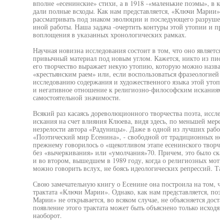
вполне «есенинские» стихи, а в 1918 -«маленькие поэмы», в 
дали полные всходы. Как нам представляется, «Ключи Марии»
рассматривать под знаком эволюции и последующего разрушен
иной работы. Наша задача -очертить контуры этой утопии и п
воплощения в указанных хронологических рамках.
Научная новизна исследования состоит в том, что оно являетс
привычный материал под новым углом. Кажется, никто из пис
его творчество выражает некую утопию, которую можно назва
«крестьянским раем» или, если воспользоваться фразеологией
исследованию содержания и художественного языка этой утоп
и негативное отношение к религиозно-философским исканиям
самостоятельной значимости.
Всякий раз касаясь дореволюционного творчества поэта, иссл
искания на счет влияния Клюева, видя здесь, по меньшей мер
незрелости автора «Радуницы». Даже в одной из лучших рабо
«Поэтический мир Есенина», - свободной от традиционных не
прежнему говорилось о «щекотливом этапе есенинского творче
без «вычеркивания» или «умолчания»70. Причем, это было ска
и во втором, вышедшем в 1989 году, когда о религиозных мот
можно говорить вслух, не боясь идеологических репрессий. Т
Свою замечательную книгу о Есенине она построила на том, 
трактата «Ключи Марии». Однако, как нам представляется, п
Марии» не открывается, во всяком случае, не объясняется дост
появление этого трактата может быть объяснено только исходя 
наоборот.