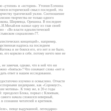
ою «утопия» и «история». Утопия Есенина
лялся исторический смысл последней, эта
ворчеству трагический уклон. Соотношение
лизию творчества не только одного
ычкова, Ширяевца, Орешина. В последнее
А.И.Михайлов назвал одну из глав своей
но - «Во власти идеалистической
стьянском социализме»77.
алистических концепций», например,
арственная надпись на последнем
итежа и не боялся его, его нет и не было,
лю, его кормлю в себе, потому ничто мне не
 не замечая, однако, что в ней что ни
ожно «бояться»? Что означают слова «нет и
дать ответ в нашем исследовании.
недостаточно изучено и осмыслено. Отчасти
бесспорными шедеврами, как «Сорокоуст»,
ие мотивы». К тому же, в 20-е годы
: преодолел Блока, порвал с Клюевым,
с самого начала сложился неверный,
в сознании читателей и критиков.
Леле», певце выдуманной, легендарно-