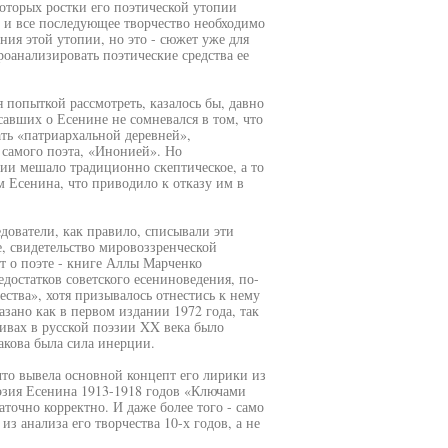
которых ростки его поэтической утопии
 и все последующее творчество необходимо
ия этой утопии, но это - сюжет уже для
роанализировать поэтические средства ее
я попыткой рассмотреть, казалось бы, давно
авших о Есенине не сомневался в том, что
ть «патриархальной деревней»,
 самого поэта, «Инонией». Но
ии мешало традиционно скептическое, а то
 Есенина, что приводило к отказу им в
едователи, как правило, списывали эти
е, свидетельство мировоззренческой
т о поэте - книге Аллы Марченко
достатков советского есениноведения, по-
ства», хотя призывалось отнестись к нему
зано как в первом издании 1972 года, так
ивах в русской поэзии XX века было
акова была сила инерции.
что вывела основной концепт его лирики из
оэзия Есенина 1913-1918 годов «Ключами
аточно корректно. И даже более того - само
из анализа его творчества 10-х годов, а не