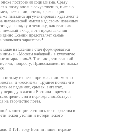
 эпохе построения социализма. Сразу
я к поэту вполне сочувственно, писал о
имен, нежен, лиричен», «революция
да же пытались аргументировать куда жестче
ва человеческой мысли над своим извечным
згляда на науку и технику, как великих
, немалый вклад в эти представления
«идейно Есенин представляет самые
ионального характера»5.
згляде на Есенина стал формироваться
ницы» и «Москвы кабацкой» в культовую
ые помрачения»9. Тот факт, что великий
», или, попросту, Православием, не только
ся.
 и потому из него, при желании, можно
ность», и «космизм». Труднее понять его
сех ее падениях, срывах, зигзагах,
му периоду в жизни Есенина - времени
ассмотрение этого периода способствует
а на творчество поэта.
нной концепции есенинского творчества в
оэтической утопии и исторического
одов. В 1913 году Есенин пишет первые