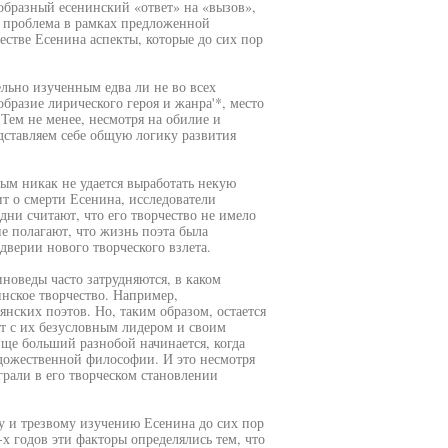
образный есенинский «ответ» на «вызов»,
 проблема в рамках предложенной
естве Есенина аспекты, которые до сих пор
льно изученным едва ли не во всех
бразие лирического героя и жанра'*, место
 Тем не менее, несмотря на обилие и
дставляем себе общую логику развития
ым никак не удается выработать некую
ит о смерти Есенина, исследователи
дни считают, что его творчество не имело
е полагают, что жизнь поэта была
ддверии нового творческого взлета.
новеды часто затрудняются, в каком
инское творчество. Например,
нских поэтов. Но, таким образом, остается
т с их безусловным лидером и своим
е больший разнобой начинается, когда
удожественной философии. И это несмотря
ыграли в его творческом становлении
му и трезвому изучению Есенина до сих пор
х годов эти факторы определялись тем, что