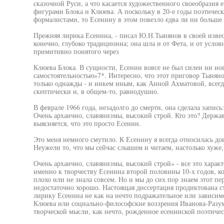
сказочной Руси, а что касается художественного своеобразия е
фигурами Блока и Клюева. А поскольку в 20-е годы поэтичес
формалистами, то Есенину в этом повезло едва ли ни больше 
Прежняя лирика Есенина, - писал Ю.Н.Тынянов в своей извес
конечно, глубоко традиционна; она шла и от Фета, и от услов
примитивно понятого через
Клюева Блока. В сущности, Есенин вовсе не был силен ни но
самостоятельностью»7*. Интересно, что этот приговор Тынян
только однажды - и никем иным, как Анной Ахматовой, всегд
скептически и, в общем-то, равнодушно.
В феврале 1966 года, незадолго до смерти, она сделала запис
Очень архаично, славянизмы, высокий строй. Кто это? Держа
выясняется, что это просто Есенин.
Это меня немного смутило. К Есенину я всегда относилась до
Неужели то, что мы сейчас слышим и читаем, настолько хуже
Очень архаично, славянизмы, высокий строй» - все это харак
именно к творчеству Есенина второй половины 10-х годов, ко
плохо или не знала совсем. Но и мы до сих пор знаем этот пе
недостаточно хорошо. Настоящая диссертация продиктована 
лирику Есенина не как на нечто подражательное или зависим
Клюева или социально-философские воззрения Иванова-Разум
творческой мысли, как нечто, рожденное есенинской поэтиче