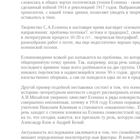
сложилась в общих чертах поэтическая утопия Есенина - свое
сделанный войной 1914 и революцией 1917 годов. Выбранная
хронологии, с нашей точки зрения, позволяет увидеть в творч
оставались в тени.
Творчество С.А.Есенина в настоящее время выглядит основате
направлениях: проблемы поэтики7, истоки и традиции2, своео
в литературном процессе 10-20-х гг/ , творческая биография5.
разнообразие работ о поэте, мы еще недостаточно хорошо пре
есенинской поэзии.
Есениноведение всякий раз натыкается на проблемы, по котор
общепринятую точку зрения. Так, например, когда речь заход
последнего времени чаще всего разбиваются на две группы. О
никаких перспектив в надвигающейся эпохе 30-х годов, други
насильственно оборвана, а сам он находился едва ли не в пре
Другой пример подобной нестыковки состоит в том, что есени
историко-литературном контексте следует рассматривать есен
А.И.Михайлов уверенно зачисляет Есенина в ряды новокрестья
совершенно непонятным, почему в 1918 году Есенин порывае
учителем Николаем Клюевым и становится «имажинистом». Ещ
речь заходит о степени влияния на Есенина символистской х
на то, что сегодня, кажется, все признали ту роль, которую с
Александр Блок и Андрей Белый.
Актуальность исследования заключается в том, что спокойно
мешают определенные внелитератур-ные факторы. В конце 20-