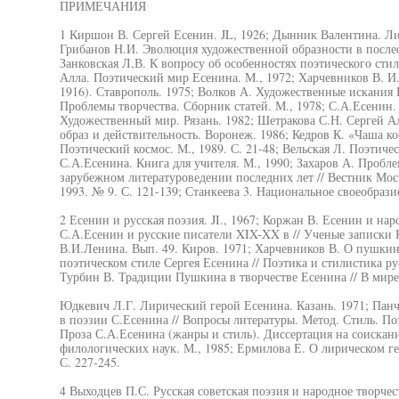
ПРИМЕЧАНИЯ
1 Киршон В. Сергей Есенин. JL, 1926; Дынник Валентина. Ли
Грибанов Н.И. Эволюция художественной образности в послео
Занковская Л,В. К вопросу об особенностях поэтического стил
Алла. Поэтический мир Есенина. М., 1972; Харчевников В. И.
1916). Ставрополь. 1975; Волков А. Художественные искания 
Проблемы творчества. Сборник статей. М., 1978; С.А.Есенин.
Художественный мир. Рязань. 1982; Шетракова С.Н. Сергей 
образ и действительность. Воронеж. 1986; Кедров К. «Чаша ко
Поэтический космос. М., 1989. С. 21-48; Вельская Л. Поэтичес
С.А.Есенина. Книга для учителя. М., 1990; Захаров А. Пробл
зарубежном литературоведении последних лет // Вестник Моск
1993. № 9. С. 121-139; Станкеева 3. Национальное своеобрази
2 Есенин и русская поэзия. JI., 1967; Коржан В. Есенин и нар
С.А.Есенин и русские писатели XIX-XX в // Ученые записки К
В.И.Ленина. Вып. 49. Киров. 1971; Харчевников В. О пушкин
поэтическом стиле Сергея Есенина // Поэтика и стилистика рус
Турбин В. Традиции Пушкина в творчестве Есенина // В мире 
Юдкевич Л.Г. Лирический герой Есенина. Казань. 1971; Пан
в поэзии С.Есенина // Вопросы литературы. Метод. Стиль. Поэ
Проза С.А.Есенина (жанры и стиль). Диссертация на соискан
филологических наук. М., 1985; Ермилова Е. О лирическом ге
С. 227-245.
4 Выходцев П.С. Русская советская поэзия и народное творчес