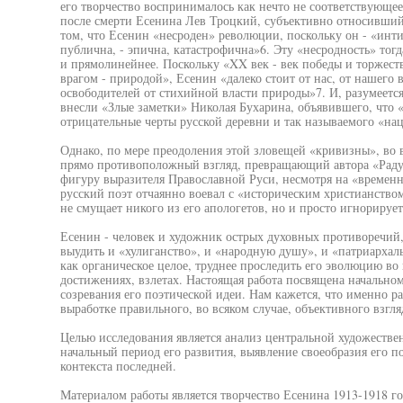
его творчество воспринималось как нечто не соответствующее
после смерти Есенина Лев Троцкий, субъективно относившийс
том, что Есенин «несроден» революции, поскольку он - «инт
публична, - эпична, катастрофична»6. Эту «несродность» тог
и прямолинейнее. Поскольку «XX век - век победы и торжест
врагом - природой», Есенин «далеко стоит от нас, от нашего в
освободителей от стихийной власти природы»7. И, разумеется
внесли «Злые заметки» Николая Бухарина, объявившего, что 
отрицательные черты русской деревни и так называемого «нац
Однако, по мере преодоления этой зловещей «кривизны», во в
прямо противоположный взгляд, превращающий автора «Раду
фигуру выразителя Православной Руси, несмотря на «временн
русский поэт отчаянно воевал с «историческим христианством
не смущает никого из его апологетов, но и просто игнорирует
Есенин - человек и художник острых духовных противоречий,
выудить и «хулиганство», и «народную душу», и «патриархаль
как органическое целое, труднее проследить его эволюцию во в
достижениях, взлетах. Настоящая работа посвящена начально
созревания его поэтической идеи. Нам кажется, что именно р
выработке правильного, во всяком случае, объективного взгляд
Целью исследования является анализ центральной художестве
начальный период его развития, выявление своеобразия его п
контекста последней.
Материалом работы является творчество Есенина 1913-1918 г