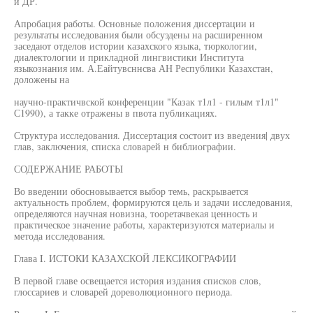
и ДР.
Апробация работы. Основные положения диссертации и
результаты исследования были обсуэдены на расширенном
заседают отделов истории казахского языка, тюркологии,
диалектологии и прикладной лингвистики Института
языкознания им. А.Еайтувсннсва АН Республики Казахстан,
доложены на
научно-практичвской конференции "Казак т1л1 - гилым т1л1"
С1990), а такке отражены в пвота публикациях.
Структура исследования. Диссертация состоит из введения| двух
глав, заключения, списка словарей н библиографии.
СОДЕРЖАНИЕ РАБОТЫ
Во введении обосновывается выбор темь, раскрывается
актуальность проблем, формируются цель и задачи исследования,
определяются научная новизна, тооретачвекая ценность и
практическое значение работы, характеризуются материалы и
метода исследования.
Глава I. ИСТОКИ КАЗАХСКОЙ ЛЕКСИКОГРАФИИ
В первой главе освещается история издания списков слов,
глоссариев и словарей дореволюционного периода.