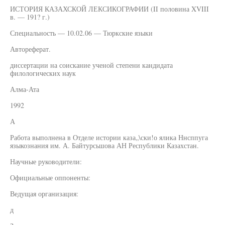
ИСТОРИЯ КАЗАХСКОЙ ЛЕКСИКОГРАФИИ (II половина XVIII
в. — 191? г.)
Специальность — 10.02.06 — Тюркские языки
Автореферат.
диссертации на соискание ученой степени кандидата
филологических наук
Алма-Ата
1992
А
Работа выполнена в Отделе истории каза„\ски!о ялика Ннсппуга
языкознания им. А. Байтурсьшова АН Республики Казахстан.
Научные руководители:
Официальные оппоненты:
Ведущая организация:
д