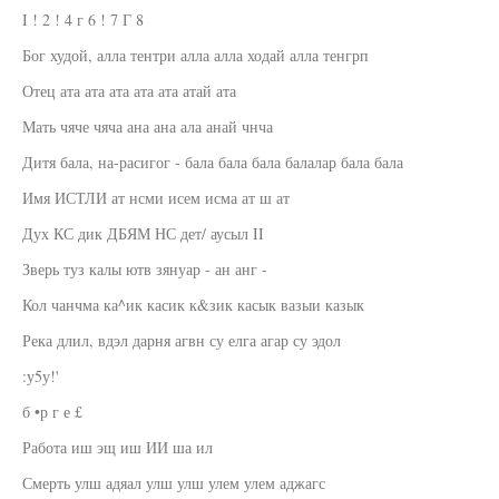
I ! 2 ! 4 г 6 ! 7 Г 8
Бог худой, алла тентри алла алла ходай алла тенгрп
Отец ата ата ата ата ата атай ата
Мать чяче чяча ана ана ала анай чнча
Дитя бала, на-расигог - бала бала бала балалар бала бала
Имя ИСТЛИ ат нсми исем исма ат ш ат
Дух КС дик ДБЯМ НС дет/ аусыл II
Зверь туз калы ютв зянуар - ан анг -
Кол чанчма ка^ик касик к&зик касык вазыи казык
Река длил, вдэл дарня агвн су елга агар су эдол
:у5у!'
б •р г е £
Работа иш эщ иш ИИ ша ил
Смерть улш адяал улш улш улем улем аджагс