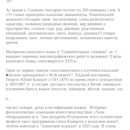
-IE-
Ac трахая ь. Словник глоссария состоит из 200 немецких слов. Б
133 словах приведены казахские эквиваленты. Тематический
диапазон глгссария гаков: числительные, слова религиозного
характера, названия природных явлений, мер времени и
пространства, сезонов года, руд, деревьев, родственных
отношений, анатомические, скота, жшшца, доиашнеЛ утвари,
вооружения, шип, личных местоимений, человеческих качеств,
цветов.
Материалы казахского языка в "Сравнительных словарях" за- •
вершают перечень лексикографических работ и включают (Такты
казахского языка, относящиеся н ХУЛ в.
Один из первых опытов сопоставительного.изучения казахской '
■энсихи принадлежит г.Ю.Клапрогу*. Еидный востоковед
Гепргос-Юлий Клапрот (1783-1835) во время своего путешествия
в 18051807 гг. в составе -русского посольства в Китай занимался
изучением быта и язьков тунгусов, банкиров, яйутов, казахов, сос-
р _
тавлял словари, делал классификацию языков . Историко-
филологические изыскания ясного впоследствии <5нлн
обнародованы ш в "Asia poiyglotta Результатом этого путешествия
является такгэ программная статья Клапрота о казахском язнне^,
опубли-коягппая в "Азиатском журнале" в 1825 году. В статье