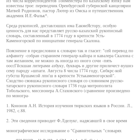
Из числа корреспондентов Тонмейстера по казахскому язпку нам
известны трое: переводчик Оренбургской губернской канцелярии
Матвей Родионов, пастор Лютер из Омска и путешественник
академик И.Е.Фальк^.
Среда рукописей, доставлэшшх има ЕакмеЯстору, особую
ценность для нас представляет русско-казахский рукописный
словарь, составленный в 1774 году в крепости Усть-
Каменогорской по инициативе генерала Скалона.
Пояснение в предисловии к словарю так и гласит: "сей перевод по
алфавиту -собран старанием генералр-кайора и кавалера Скалона с
там желанием, не можно ль иногда из оного сочи -пять
ооссГйскшаи литерами азбуку, букварь и другие приличест-вушнэ
сему пароду »шпаги. Августа 8 числа 1774 году, Сибкрс-кой
губсгш Кушамсой лпн'ш в крепости Устькаменогорской".
Сходство сяовшжа рукописного словаря со словником русско-
татарского рукописного словаря 1738 года митрополита
Тобольского, миссионера А.Стаховского (сравнение произведено
по моногра-
1. Кононов А.Н. История изучения тюркских языков в России. Л.,
1982, с.88.
2. Эти сведения приводит Ф.Лделукг, надясавшгй в свое время
монографическое исследование о "Сравнительных "словарях