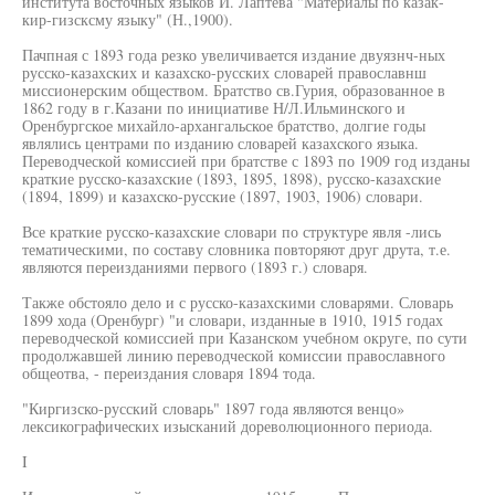
института восточных языков И. Лаптева "Материалы по казак-
кир-гизсксму языку" (Н.,1900).
Пачпная с 1893 года резко увеличивается издание двуязнч-ных
русско-казахских и казахско-русских словарей православнш
миссионерским обществом. Братство св.Гурия, образованное в
1862 году в г.Казани по инициативе Н/Л.Ильминского и
Оренбургское михайло-архангальское братство, долгие годы
являлись центрами по изданию словарей казахского языка.
Переводческой комиссией при братстве с 1893 по 1909 год изданы
краткие русско-казахские (1893, 1895, 1898), русско-казахские
(1894, 1899) и казахско-русские (1897, 1903, 1906) словари.
Все краткие русско-казахские словари по структуре явля -лись
тематическими, по составу словника повторяют друг друта, т.е.
являются переизданиями первого (1893 г.) словаря.
Также обстояло дело и с русско-казахскими словарями. Словарь
1899 хода (Оренбург) "и словари, изданные в 1910, 1915 годах
переводческой комиссией при Казанском учебном округе, по сути
продолжавшей линию переводческой комиссии православного
общеотва, - переиздания словаря 1894 тода.
"Киргизско-русский словарь" 1897 года являются венцо»
лексикографических изысканий дореволюционного периода.
I