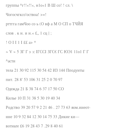
группы ^г!!«!!«, н1о«1 В Ш со! ! сл. \
Чогосчгксо'оствоа! >=!
рттгга гамЧоо со ь (О вф а М О СП о ТЧЙЯ
слов . к н. и н.« £„ 1 сц | ;
! О I I 1 I ££ а> *
~ V ~ 5 ЗГ Г з :с IГССI ЗГС€ ГС ЮЭ1 11о1 Г Г
^асти
тела 21 30 92 115 30 54 42 ИЗ 144 Пподуиты
пит. 28 8' 53 106 31 25 2 0 70 97
Одежда 21 Б 38 74 6 37 17 50 СО
Килье 10 П 31 38 5 30 19 40 34
Родство 39 20 57 9 2 21 46 . 27 73 63 яом.ииеот-
нне 10 9 32 84 12 30 14 75 33 Дикие ки—
вотньте £6 19 28 43 7 .29 8 40 61