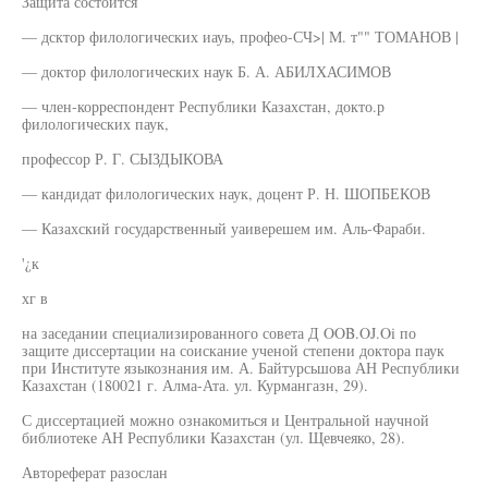
Защита состоится
— дсктор филологических иауь, профео-СЧ>| М. т"" ТОМАНОВ |
— доктор филологических наук Б. А. АБИЛХАСИМОВ
— член-корреспондент Республики Казахстан, докто.р
филологических паук,
профессор Р. Г. СЫЗДЫКОВА
— кандидат филологических наук, доцент Р. Н. ШОПБЕКОВ
— Казахский государственный уаиверешем им. Аль-Фараби.
'¿к
хг в
на заседании специализированного совета Д OOB.OJ.Oi по
защите диссертации на соискание ученой степени доктора паук
при Институте языкознания им. А. Байтурсьшова АН Республики
Казахстан (180021 г. Алма-Ата. ул. Курмангазн, 29).
С диссертацией можно ознакомиться и Центральной научной
библиотеке АН Республики Казахстан (ул. Щевчеяко, 28).
Автореферат разослан