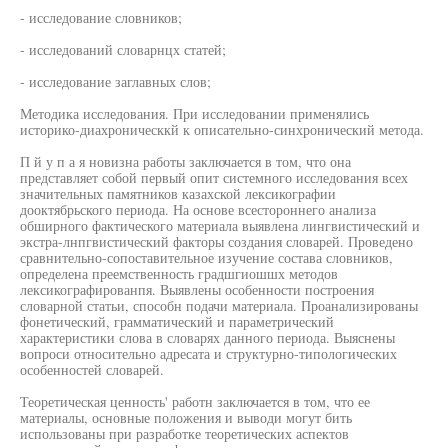
- исследование словников;
- исследований словарнцх статей;
- исследование заглавных слов;
Методика исследования. При исследовании применялись
историко-диахроническкй к описательно-синхронический метода.
П й у п а я новизна работы заключается в том, что она
представляет собой первый опит системного исследования всех
значительных памятников казахской лексикографии
дооктябрьского периода. На основе всестороннего анализа
обширного фактического материала выявлена лингвистический и
экстра-лнпгвистический факторы создания словарей. Проведено
сравнительно-сопоставительное изучение состава словников,
определена преемственность градшгиошшх методов
лексикографированпя. Выявлены особенности построения
словарной статьи, способн подачи материала. Проанализированы
фонетический, грамматический и параметрический
характеристики слова в словарях данного периода. Выяснены
вопроси относительно адресата и структурно-типологических
особенностей словарей.
Теоретическая ценность' работн заключается в том, что ее
материалы, основные положения и выводи могут бить
использованы при разработке теоретических аспектов