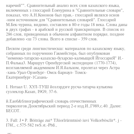
наречий"". Сравнительный анализ всех слов казахского языка,
включенных з глоссарий Еокчурина в "Сравнительные словари",
показал, что А.Н.Кононов был прав,- глоссарий являлся основ
-ним источником для "Сравнительных словарей". Глоссарий
М.Бек-чурина, видимо, составлен в 80-е годы 18 века. Слова даны
в двух графах - в арабской и русской транскрипции. В список из
286 слов, приведенных в обычном алфавитном порядке, позднее
добавлено <ш 73 слова. Всего в списке - 359 слов.
Песвпм среди лннгвистическш: материалов по казахскому языку,
собранных по поручению Гакмейстера, был опубликован
"неменко-татарско-казахско-бухарско-калмыщиЯ ЙгоссариЯ" И.-
П.Фалька3. Маршрут Оренбургской экспедиции (1770-1774),
возглавляемой академиком И.Я.йальхом, пролегал через Астра
-хань-Урал-Орэнбург- Омск-Барнаул- Томск-
Екатеринбург-1Сазань-
I. Нотаал U. ХУЛ-ТУШ йозлэрдэге русча-татарча кульязма
сузлеклэр.Казап, I9G9, 37-6.
й.Еаоб&блиографический словарь отечественных
тюркологов.Дооктябрьский период 2-е изд.И.,Г989,с.40. Далее:
БЕСОТ.
3. Fall: J • Р. Böiträge zui* TJiiorlrürmtnisö iuvi Volkorbösclir*. j -
I78f,, с.575-582 twS.st.-Pbß.,