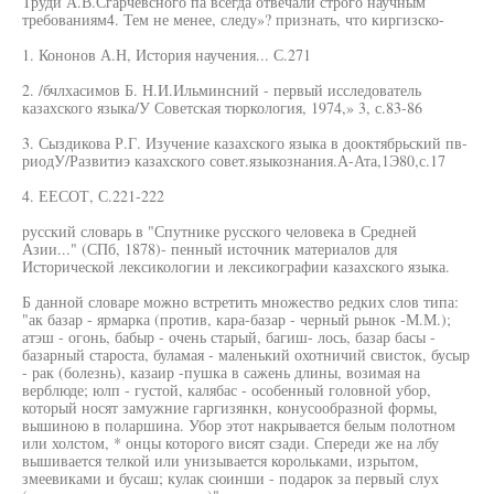
Труди А.В.Сгарчевсного па всегда отвечали строго научным
требованиям4. Тем не менее, следу»? признать, что киргизско-
1. Кононов А.Н, История научения... С.271
2. /бчлхасимов Б. Н.И.Ильминсний - первый исследователь
казахского языка/У Советская тюркология, 1974,» 3, с.83-86
3. Сыздикова Р.Г. Изучение казахского языка в дооктябрьский пв-
риодУ/Развитиэ казахского совет.языкознания.А-Ата,1Э80,с.17
4. ЕЕСОТ, С.221-222
русский словарь в "Спутнике русского человека в Средней
Азии..." (СПб, 1878)- пенный источник материалов для
Исторической лексикологии и лексикографии казахского языка.
Б данной словаре можно встретить множество редких слов типа:
"ак базар - ярмарка (против, кара-базар - черный рынок -М.М.);
атэш - огонь, бабыр - очень старый, багиш- лось, базар басы -
базарный староста, буламая - маленький охотничий свисток, бусыр
- рак (болезнь), казаир -пушка в сажень длины, возимая на
верблюде; юлп - густой, калябас - особенный головной убор,
который носят замужние гаргизянкн, конусообразной формы,
вышиною в поларшина. Убор этот накрывается белым полотном
или холстом, * онцы которого висят сзади. Спереди же на лбу
вышивается телкой или унизывается корольками, изрытом,
змеевиками и бусаш; кулак сюинши - подарок за первый слух