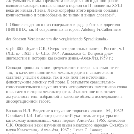
Актуальность темы. Предметом исследования в данной работе
являются словари, составленные в период со П половины ХУШ
века до начала Л века. Лексикография этого времени обильна
количественно и разнообразна по типам и видам словарей^.
I, Общие сведения о низ содержатся в ряде работ как доретолп-
ПИ0НННХ, так И современных авторов: Adelung Fr.Catherine:«
der бгоазеп Verdienste um die vergleichende Spraclikunda.-
st-pb.,i8i5; ;Булич C.K, Очерк истории языкознания в России, ч.1
(ХШ в.- .1825 г.).- СПб. 1904; Ашяжолов С. Вопроси диа~
лвктологии и истории казахского язнка.-Аямя-Лтя,1959 г.;
Словари прошлых веков представляют интерес как сямп пс сс
-ив,- в качестве памятников лексикографии п свидетельств
сазвпетя учешгй о языке, так и как псят.гае источники,
фикспружипе лексику той поры. Б результате сраыштельно-
сопосгавпгельного изучения этих исторических памятников слова
п слагается история лексикографии. Изложенное показотает
актуальность теш, избранной в качестве объекта исследования в
диссертационной габотс.
Баскаков И.Л. Введение в изучение тюркских язкков.- М., 1962!
Саоибаев Ш.И. Гиблиографлче.скиИ указатель литературы по
казахскому язнкознашш, часть первая. Алма-Ата ,1965; Кенесбаев
С.К. Основные вехи изучения языка казахского народа// Октябрь и
наука Казахстана,- Алма-Ата, 1967.; !1саев С. 1\авак;