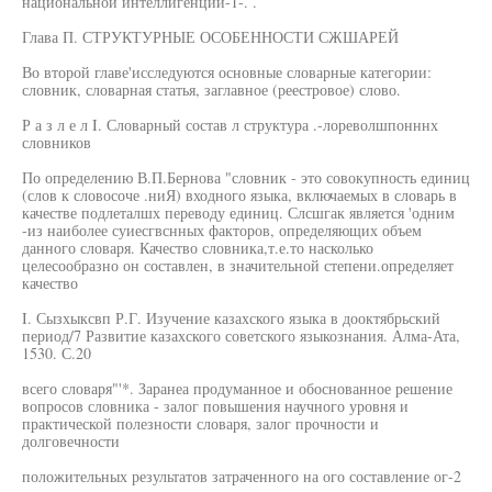
национальной интеллигенции-1-. .
Глава П. СТРУКТУРНЫЕ ОСОБЕННОСТИ СЖШАРЕЙ
Во второй главе'исследуются основные словарные категории:
словник, словарная статья, заглавное (реестровое) слово.
Р а з л е л I. Словарный состав л структура .-лореволшпонннх
словников
По определению В.П.Бернова "словник - это совокупность единиц
(слов к словосоче .ниЯ) входного языка, включаемых в словарь в
качестве подлеталшх переводу единиц. Слсшгак является 'одним
-из наиболее суиесгвснных факторов, определяющих объем
данного словаря. Качество словника,т.е.то насколько
целесообразно он составлен, в значительной степени.определяет
качество
I. Сызхыксвп Р.Г. Изучение казахского языка в дооктябрьский
период/7 Развитие казахского советского языкознания. Алма-Ата,
1530. С.20
всего словаря"'*. Заранеа продуманное и обоснованное решение
вопросов словника - залог повышения научного уровня и
практической полезности словаря, залог прочности и
долговечности
положительных результатов затраченного на ого составление ог-2