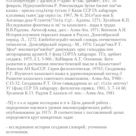
т1л1изертгеудег.1 адгапп;н г^адач// К^зак; эдебяет!, Е67, 10
февраль; Иуриуханбетова Р. Револшлядап бугкн 6аснят пш^ан
казака - орнсиа созд1ктер тугалн // Казак ССР ГА хабарларн.
к;огамяыц гыжч.'дар серил си, 1967, № 4; 2б1л^аси-мов Б.
Алгапщы даза-Ч газеттв!?1н1ц т!д1.- Адлаты, 1271; Хусейнов К.П.
Исследование фонетика и лв! та казахского . яэдаа в трудах
В.В.Радлова. Автософ.кавд. дасс.- Алма-Ата, 1971; Кононов А.Н.
История изучения тюркских языков в Россиз, Дооктябрьский
перход. Л., 1272; Еяобпблгограйт-ческий словарь отечветвеитгех
тепкологов. Дооктябрьский период.- М., 1974; Сызди^ова Р.Т.
Зфза^ лексикогра^иясйш^ дамуивдап; орнс гальздары иен
авторларынщ црзметХ // фзац СОРТА хабарларн. ТГл, эдебиет
сегдаяск, 1975, £ I, 3-966.; КаНяаров А.Т. Основные. Беги
развития и досткнения лингвистической мысли в Казахстане//
Известия АН КазССР. Серия филологическая, 19763; Снздшкова
Р.Г. Изучегоге казахского языка в дореволюционный пегиод //
Развитее казахского советского языкознания,- Алма-Ата, T980.-
C.I3-32; Сиздащова Р.Т. Огне гаяывдарннш кг.за!; т1л1н зепттеу!
У/ 1фзац ССР ТА хабарлару, фитология серяяск, 1901, 3, 7-14 бб;
Хусаннов К.13. Радлов Е казахск-гё: язи:.- Алма-Ата, 1981.
-5Ц е л ь и задачи нсолодова и п я .Цель данной работа -
определение научного уровня лексикографических работ,
опубликовании до 1917г. В соответствии с поставленной цельп
определяется крут конкретных задач:
- исследование истории создания словарей, уточнение
источников;