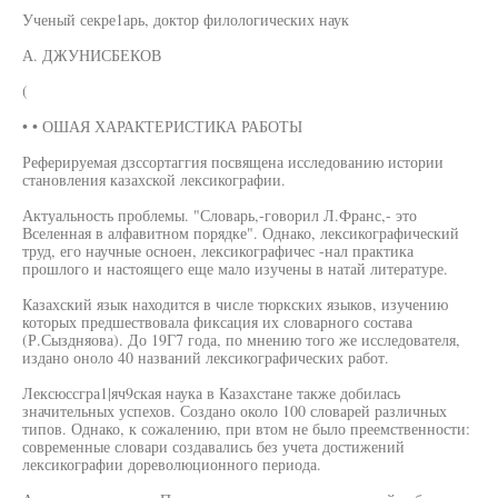
Ученый секре1арь, доктор филологических наук
А. ДЖУНИСБЕКОВ
(
• • ОШАЯ ХАРАКТЕРИСТИКА РАБОТЫ
Реферируемая дзссортаггия посвящена исследованию истории
становления казахской лексикографии.
Актуальность проблемы. "Словарь,-говорил Л.Франс,- это
Вселенная в алфавитном порядке". Однако, лексикографический
труд, его научные осноен, лексикографичес -нал практика
прошлого и настоящего еще мало изучены в натай литературе.
Казахский язык находится в числе тюркских языков, изучению
которых предшествовала фиксация их словарного состава
(Р.Сыздняова). До 19Г7 года, по мнению того же исследователя,
издано оноло 40 названий лексикографических работ.
Лексюссгра1|яч9ская наука в Казахстане также добилась
значительных успехов. Создано около 100 словарей различных
типов. Однако, к сожалению, при втом не было преемственности:
современные словари создавались без учета достижений
лексикографии дореволюционного периода.