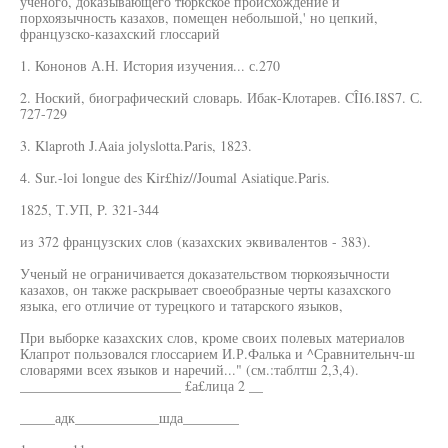
ученого, доказывающего тюркское происхождение и
порхоязычность казахов, помещен небольшой,' но цепкий,
французско-казахский глоссарий
1. Кононов А.Н. История изучения... с.270
2. Ноский, биографический словарь. Ибак-Клотарев. CÎI6.I8S7. С.
727-729
3. Klaproth J.Aaia jolyslotta.Paris, 1823.
4. Sur.-loi longue des Kir£hiz//Joumal Asiatique.Paris.
1825, Т.УП, P. 321-344
из 372 французских слов (казахских эквивалентов - 383).
Ученый не ограничивается доказательством тюркоязычности
казахов, он также раскрывает своеобразные черты казахского
языка, его отличие от турецкого и татарского языков,
При выборке казахских слов, кроме своих полевых материалов
Клапрот пользовался глоссарием И.Р.Фалька и ^Сравнительнч-ш
словарями всех языков и наречий..." (см.:таблтш 2,3,4).
_______________________ £а£лица 2 __
_____адк____________шда________