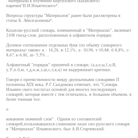
"Материалы к изучению киргизского (казахского)
наречия"II.И.Илыетнского*.
Вопросы структуры "Материалов" ранее были рассмотрены в
статье Б. Абнлгасимова^.
Казахско-русский словарь, помешенный в "Материалах", включает
2108 гнезд-слов, расположенных в алфавитном порядке.
Долевое соотношение отдельных букв (по объему словарного
материала) таково: к - 14,2$, в-12,1%, х- 10,9$, т-10,8#, б-8,8%, с-
8,6?, к-6,8£, ш- 5,5%...
Алфавитный "порядок" принятий в словаре, (а,а,е,ы,1,о,В,
у,У,п.б,м, т,д,н,ж,з,ш,с,л,к,к) не выдерживает критики.
Говоря о преемственности меяду двуязычными словарями П
половины XIX века, Р.Г.Сызднкова отмечает, что "Словарь
Ильмин-ского послугал основой для многих последующих
словарей, которые вместе с тем отличались, и большим объемом, я
более тонным тол-
о
кованием значений слов" . Одним из соотавителей
словарей,пользовавшихся словником лазах сио-руоо:кого словаря
в "Материалах" Ильминского, был А.В.Старчевский.