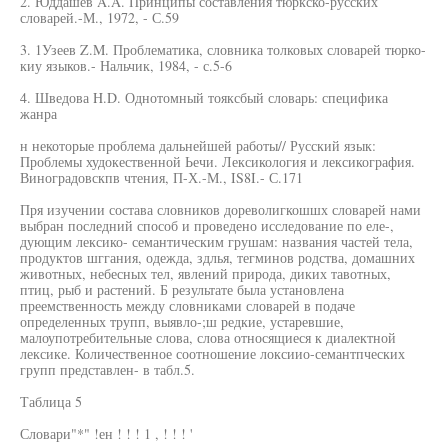
2. Юддашев A.A. Принципы составления тюркско-русских
словарей.-М., 1972, - С.59
3. 1Узеев Z.M. Проблематика, словника толковых словарей тюрко-
киу языков.- Нальчик, 1984, - с.5-6
4. Шведова H.D. Однотомный тояксбый словарь: специфика
жанра
н некоторые проблема дальнейшей работы// Русский язык:
Проблемы худокественной Ьечи. Лексикология и лексикография.
Виноградовскпв чтения, П-Х.-М., IS8I.- С.171
Пря изучении состава словников дореволигкошшх словарей нами
выбран последний способ и проведено исследование по еле-,
дующим лексико- семантическим грушам: названия частей тела,
продуктов шггания, одежда, здлья, тегминов родства, домашних
животных, небесных тел, явлений природа, диких тавотных,
птиц, рыб и растений. Б результате была установлена
преемственность между словниками словарей в подаче
определенных трупп, выявло-;ш редкие, устаревшие,
малоупотребительные слова, слова относящиеся к диалектной
лексике. Количественное соотношение локсиио-семантпческих
групп представлен- в табл.5.
Таблица 5
Словари"*" !ен ! ! ! 1 , ! ! ! '