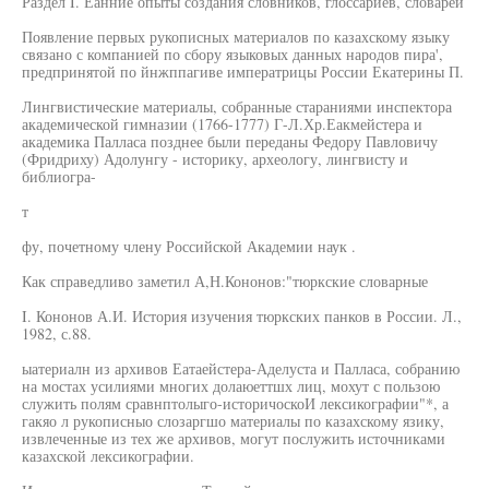
Раздел I. Еанние опыты создания словников, глоссариев, словарей
Появление первых рукописных материалов по казахскому языку
связано с компанией по сбору языковых данных народов пира',
предпринятой по йнжппагиве императрицы России Екатерины П.
Лингвистические материалы, собранные стараниями инспектора
академической гимназии (1766-1777) Г-Л.Хр.Еакмейстера и
академика Палласа позднее были переданы Федору Павловичу
(Фридриху) Адолунгу - историку, археологу, лингвисту и
библиогра-
т
фу, почетному члену Российской Академии наук .
Как справедливо заметил А,Н.Кононов:"тюркские словарные
I. Кононов А.И. История изучения тюркских панков в России. Л.,
1982, с.88.
ыатериалн из архивов Еатаейстера-Аделуста и Палласа, собранию
на мостах усилиями многих долаюеттшх лиц, мохут с пользою
служить полям сравнптолыго-историчоскоИ лексикографии"*, а
гакяо л рукописныо слозаргшо материалы по казахскому язику,
извлеченные из тех же архивов, могут послужить источниками
казахской лексикографии.