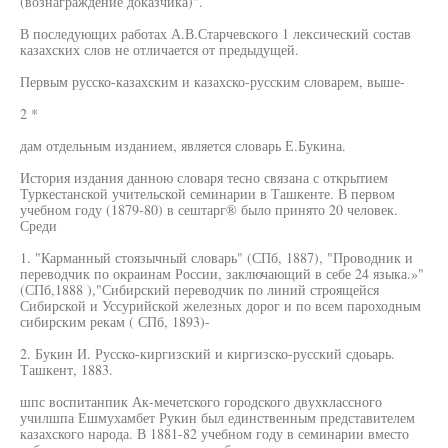
(вознаграждение доказчика)".
В последующих работах А.В.Старчевского 1 лексический состав
казахских слов не отличается от предыдущей.
Первым русско-казахским и казахско-русским словарем, выше-
2 *
дам отдельным изданием, является словарь Е.Букина.
История издания данною словаря тесно связана с открытием
Туркестанской учительской семинарии в Ташкенте. В первом
учебном году (1879-80) в сештарг® было принято 20 человек.
Среди
1. "Карманный стоязычный словарь" (СПб, 1887), "Проводник и
переводчик по окраинам России, заключающий в себе 24 языка.»"
(СПб,1888 ),"Сибирский переводчик по линий строящейся
Сибирской и Уссурийской железных дорог и по всем пароходным
сибирским рекам ( СПб, 1893)-
2. Букин И. Русско-киргизский и киргизско-русский сдоьарь.
Ташкент, 1883.
шпс воспитанпик Ак-мечетского городского двухклассного
училшпа Ешмухамбет Рукин был единственным представителем
казахского народа. В 1881-82 учебном году в семинарии вместо