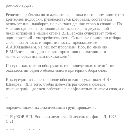
ромного труда .
Решение проблемы оптимального словника в основном зависит от
критериев подборки, руководствуясь которыми, составитель
включает или, наоборот, не включает данное слово в словник. По
мнению одного из основоположников теории двуязычной
лексикографии в нашей стране В.П.Беркова существует только
один критерий - употребительность. Основные приншпш отбора
слов - частотность и нормативность,- предлагаемые
А.А.Юлдашевым, не решают проблемы. Ибо, по мнению
Е.М.Гуэеева, ни один из пяти признаков нормативности не
является объективным показателем^.
По сути, как можно обнаружить из приведенных мнений, не
оказалось ни одного объективного критерия отбора слов.
Выход един, и на него вполне обоснованно указывает Н.Ю.
Шведова: "Для того, чтобы избежать разнобоя в словаре,
лексикограф... должен работать не с алфавитным списком слов, а с
4
определенными их лексическими группировками .
1. FepKOB В.П. Вопросы двуязычной лексикографии. -Л, 1973,-
С.21