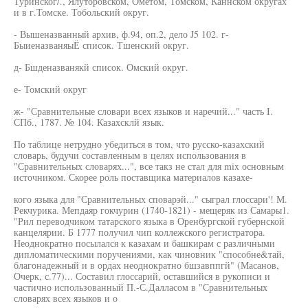
Туринског/., Ялуторовском, Ометом, Томском, Каннском округах
и в г.Томске. Тобольский округ.
- Вышеназванный архив, ф.94, оп.2, дело J5 102. г-
БыиеназваняыЁ список. Тшенский округ.
д- Бшденазванякй список. Омский округ.
е- Томский округ
ж- "Сравнительные словари всех языков и наречий..." часть I.
СПб., 1787. № 104. Казахсклй язык.
По таблице нетрудно убедиться в том, что русско-казахский
словарь, будучи составленным в целях использования в
"Сравнительных словарях...", все такз не стал для mix основным
источником. Скорее роль поставщика материалов казахе-
кого языка для "Сравнительных споварэй..." сыграл глоссари'! М.
Рекчурика. Мепдаяр гокчурин (1740-1821) - мещеряк из Самары1.
"Рил переводчиком татарского языка в Оренбургской губернской
канцелярии. Б 1777 получил чип коллежского регистратора.
Неоднократно посылался к казахам и башкирам с различными
дипломатическими поручениями, как чиновник "способне&тай,
благонадежный и в ордах неоднократно бшзавппгй" (Масанов,
Очерк, с.77)... Составил глоссарий, оставшийся в рукописи и
частично использованный П.-С.Далласом в "Сравнительных
словарях всех языков и о