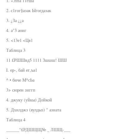
1. «.ппа 11гша
2. с1гог§азак Ыгогдазак
3. ¿За ¿¿а
4. а°3 аоиг
5. <13е1 <Цв1
Таблица 3
11 £РШШвд5 1111 Зшшш! ШШ
I. ер-, бай ег,ъа1
^ • биче М^сЬа
3> сюрен зиггп
4. джуку (уйкы) Дойкой
5. Дхилджз (яулдыз) " азиата
Таблица 4
______"£РДШЩЩ№ _ ЛШЩ-___