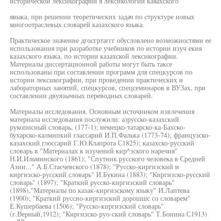
исторической лексикографии я лексикологии каяахского
явыка, при решении теоретических задач по структуре новых
многоотраслевых словарей казахского языка.
Практическое значение дгосгртаггг обусловлено возможностями ее
использования при разработке учебников по истории изуч екия
казахского языка, по истории казахской лексикографии.
Материалы диссертационной работы могут быть таксе
использованы при составлении программ для спецкурсов по
истории лексикографии, при проведении практических и
лабораторных занятий, спецкурсов, спецсеминаров в ВУЗах, при
составлении двуязычных переводных словарей.
Материалы исследования. Основным источником извлечения
материала исследования послужили: а)русско-казахский
рукописный словарь, (177-1); немецко-татарско-ка-Бахско-
бухарско-калмнпкий глассарий И.П.Фалька (1773-74); французско-
казахский глоссарий Г.Ю.Клапрота С1825); казахско-русский
словарь в "Материалах к изучений кир^зского наречия"
Н.И.Ильминского (1861); "Спутник русского человека в Средней
Азии..." А.Б.Стасчевского (1878); "Русско-киргизский и
киргизско-русский словарь" И.Букина (1883); "Киргизско-русский
словарь" (1897); "Краткий русско-киргизский словарь"
(1898),"Материалы по казак-киргизскому языку" И.Лаптева
(1900); "Краткий руссио-киргизский дорошшс со словарем"
Е.Кушербаева (1506); "Русско-киргизский словарь"
(г.Верный,1912); "Киргизско-руо-ский словарь" Т.Бонина С1913)