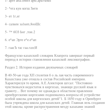
1- арге апа.сенел apte,apa>senel
2- ^ега кун когш.Ъегв
3- ет 1г,ег
4- салкен за1кеп,8ооШс
5- ™ бОЗ Ьог ,тои.2
6. е^ап Эрте е^е.е^ап
7. гаасЪ тас гаа.газсИ
Французско-казахский словарик Клапрота завершат первый
период в истории становления казахской лексикографии.
Раздел 2. История издания двуязычных словарей
В 40-50-ые года ХП столетия б о ль лая часть современного
Казахстана уже отошла в состав Российской империи.
Характеризуя то время, А.Е.Алекторов шгсал: "Постоянно
чувствовался недостаток в киргизах, знающи русский язык и
грамоту... Вот почему не однажды в областном правлении
оренбургскими киргизами поднимались вопросы об устройстве
особой школы для киргизских детей"1. Б 1850 году в Оренбурге
была учреждена школа для казахских детей. Главная лель создания
зтой школы, кроме распространения мезду казахами знаний