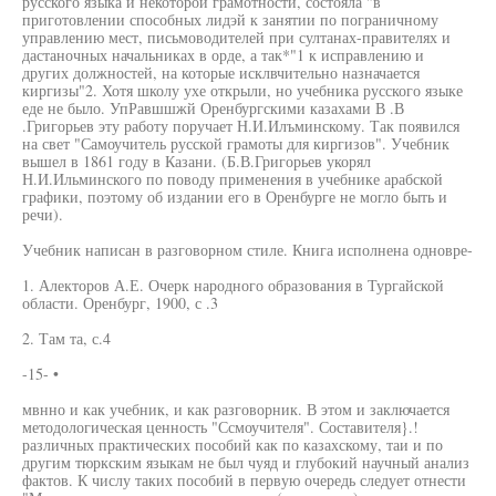
русского языка и некоторой грамотности, состояла "в
приготовлении способных лидэй к занятии по пограничному
управлению мест, письмоводителей при султанах-правителях и
дастаночных начальниках в орде, а так*"1 к исправлению и
других должностей, на которые исклвчительно назначается
киргизы"2. Хотя школу ухе открыли, но учебника русского языке
еде не было. УпРавшшжй Оренбургскими казахами В .В
.Григорьев эту работу поручает Н.И.Илъминскому. Так появился
на свет "Самоучитель русской грамоты для киргизов". Учебник
вышел в 1861 году в Казани. (Б.В.Григорьев укорял
Н.И.Ильминского по поводу применения в учебнике арабской
графики, поэтому об издании его в Оренбурге не могло быть и
речи).
Учебник написан в разговорном стиле. Книга исполнена одновре-
1. Алекторов А.Е. Очерк народного образования в Тургайской
области. Оренбург, 1900, с .3
2. Там та, с.4
-15- •
мвнно и как учебник, и как разговорник. В этом и заключается
методологическая ценность "Ссмоучителя". Составителя}.!
различных практических пособий как по казахскому, таи и по
другим тюркским языкам не был чуяд и глубокий научный анализ
фактов. К числу таких пособий в первую очередь следует отнести