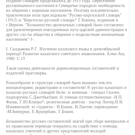
Издание словарей продолжалось до 1915 года. Переселение
русскоязычного населения в Семиречье породило необходимость
их общения с иорешым населением. Поэтому исключительно
практические пели преследовали "Русоко-киргизскпй словарь"
(1912) и "Киргизско-русский словарь* Т.Бокина, изданные в
г.Верном. "Большинство двуязычных словарей было составлено
для удовлетворения повседневных нута царской администрации я
других сло-/ш общества в общении о подвластным иноязычным
населением"-1-.
I. Сыздыкова Р.Г. Изучение казахского языка в дооктябрьский
период// Развитие казахского советского языкознания. Алма-Ата,
1980. С.15
Такая оценка деятельности дореволюционных составителей и
издателей прагсморва.
Разнообразие в структуре словарей было вызвано тем,что
инициаторами, редакторами и составителя!.® русско-казахских и
казахско-русских словарей били: а) военные - генерал Скален,
подпоручик С.Джетбысбаев; б) ученые-путешественники -И.П.
Фальк, Г.Ю.Клапро^; религиозные деятели - пастор Лютер,II.И.
Ильминский; в) студенты - И.Букин, И.Лаптев; переводчики
-М.Бекчурнн, Е.Кушербаев, Т.Бокин.
Большинство русских составителей звагей при сборе материалов и
их правильном переводе опирались на содействие л помощь
казахских учителей и друтих представителей молодой