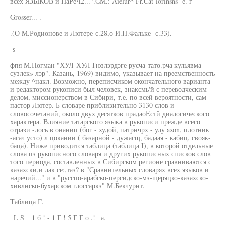
всех ЯЗЫКОВ и НаРеЧ2...".СМ.: Aielur^ Fr.Cat-iorinsns -е. г
Grosser... .
.(О M.Родионове и Лютере-с.28,о И.П.Фальке- с.33).
-s-
фпя М.Ногман "ХУЛ-ХУЛ Гюзлэрдэге русча-тато.рча кульявма
сузлек» лэр". Казань, 1969) видимо, указывает на преемственность
между ^накл. Возможно, переписчиком окончательного варианта
и редактором рукописи был человек, знаксмь'й с переводческим
делом, миссионерством в Сибири, т.е. по всей вероятности, сам
пастор Лютер. Б словаре приблизительно 3130 слов и
словосочетаний, около двух десятков прадаоЕстй диалогического
характера. Влияние татарского языка в рукописи прежде всего
отрази -лось в онанип (бог - худой, патрнчрх - улу axon, плотник
-агач усто) л цокании ( базарной - дужагщ, бадаая - кабиц, свояк-
баца). Ниже приводится таблица (таблица I), в которой отдельные
слова пз рукописного словаря и других рукописных списков слов
того периода, составленных в Сибирском регионе сравниваются с
казахски,и лак се;,таз? в "Сравнительных словарях всех языков и
наречий..." и в "русспо-арабско-персидско-мз-щеряцко-казахско-
хивлнско-бухарском глоссаркз" М.Бекчурнт.
Таблица Г.
_L S _ 1 б ! - 1 Г ! 5 Г Г о .!_ а.