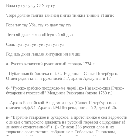
Вода су су су су С5У су су
'Лоре долгие тангив тянгизд пнгйз тинкиз тинкиз т1шгис
Гора тау тау Уба, тау яр даву тау тау
Лето яй дкас еллар яШсун яй яй даас
Соль туз туз туе туе туз туз туз
Год иль дкил .тавляк яйтаулюк ил ил дш
а- Русско-казахскпй рукописный словарь 1774 г.
- Публичная бпбиотека ra.i. С.-Еедрпна в Санкт-Потербурго.
Отдел редки кнгг и рукописей 5.7, архив Аделунга, й 17
б- "Русско-арабскс-пэссдясяо-ме!леря11ко-1(азахско-хшз1Рлско-
бухарский глоссарий" Мендияга Рекчурша (около 1780 г.)
- .Архив Российской Академии наук (Санкт-Петербургсиоо
отделение),ф.94, Архив Л.М.Шегрена, опись й 2, дело й 26.
в- "Еаречие татарское и бухарское, а проточекнке е сей ведомости
с ликеи с татарского диалекта на русский перевод с щюдндает.в!
линеями сходственной" (. j)- Список 286 русски слов и их
тюркские соответствия, собранные в Тобольска, Тшонском,