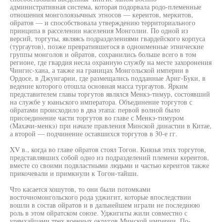
административная система, которая подорвала родо-племенные
отношения монголоязычных этносов — кереитов, меркитов,
ойратов — и способствовала утверждению территориального
принципа в расселении населения Монголии. По одной из
версий, торгуты, являясь подразделениями гвардейского корпуса
(тургаутов), позже превратившегося в одноименные этнические
группы монголов и ойратов, сохранились больше всего в том
регионе, где гвардия несла охранную службу на месте захоронения
Чингис-хана, а также на границах Монгольской империи в
Ордосе, в Джунгарии, где размещались подданные Ариг-Буки, в
ведение которого отошла основная масса тургаутов. Ярким
представителем главы торгутов являлся Менкэ-тимур, состоявший
на службе у юаньского императора. Объединение торгутов с
ойратами происходило в два этапа: первой волной было
присоединение части торгутов во главе с Менкэ-тимуром
(Махачи-менкэ) при начале правления Минской династии в Китае,
а второй — подчинение оставшихся торгутов в 30-е гг.
XV в., когда во главе ойратов стоял Тогон. Князья этих торгутов,
представлявших собой одно из подразделений племени кереитов,
вместе со своими подвластными людьми и частью кереитов также
прикочевали и примкнули к Тогон-тайши.
Что касается хошутов, то они были потомками
восточномонгольского рода уджигит, которые впоследствии
вошли в состав ойратов и в дальнейшем играли не последнюю
роль в этом ойратском союзе. Уджигиты жили совместно с
урянхайцами трех военных округов Минской империи. По-