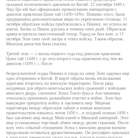
оказания политического давления на Китай. 22 сентября 1449 г.
Чжу Ци-юй был официально провозглашен императором с
девизом правления Цзин-тай (1450-1456). Помимо этого, были
предприняты дополнительные меры по укреплению столицы. 11
октября ойратские войска приблизились к Пекину, но успеха не
имели. Битва за Пекин длилась в течение пяти дней. Ойратская
армия встретила ожесточенный отпор. Город не был взят, и 15
октября Эсен снял свой лагерь и отвел войска. Таким образом,
Минская династия была спасена.
Третий этап — с весны первого года под девизом правления
Цзин-тай (1449 г.) до лета второго года правления под тем же
девизом (1450 г.). После
безрезультатной осады Пекина и ухода на север Эсен задумал еще
одно вторжение в Китай. В марте ойраты вновь несколькими
дорогами вторглись на минскую территорию. После ряда
неудачных для ойрато-монгольских войск сражений с войсками
минского двора, союзники Эсена Токто-бука и Ала чжиюань
отказались принимать дальнейшее участие в войне. Эсен был
вынужден прекратить войну и заключить мир. Мирные
переговоры между ойратским тайши и новым минским
правительством начались летом 1450 г., и поздней осенью 1450 г.
был заключен мир между Монголией и Минской империей. Этот
мир устанавливал торговый обмен между двумя странами. После
всех этих событий отношения Эсена с минским двором внешне
продолжали оставаться дружественными. Он регулярно присылал
к минскому императору своих послов, которые преподносили