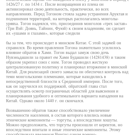
1426/27 г. по 1434 г. После возвращения из плена он
активизировал свою деятельность, практически, во всех
направлениях. Перед Тогоном стояла задача устранения Аруктая и
подчинения территорий, на которых располагались монголы-
уряяха. Тогон надеялся, что, присоединив монголов «трех застав»
(Три Вэй: Доянь, Тайнин, Фуюй) к своим владениям, он сделает
их «ушами и глазами», которые следили
бы за тем, что происходит в минском Китае. С этой задачей он
справился. Во время правления Тогона значительно усилилось
влияние ойратов в Хами. Тогон выдал замуж свою дочь
Нувэньдашили за правит ем Хами Будашили (14281438) и таким
образом укрепил союз с ним. Тогон проводил жесткую
централизованную политику и планировал вторжение в минский
Китай. Для реализаций своего замысла он обеспечил контроль над
теми монгольскими племенами, которые находились в
непосредственной близости к Срединной империи. После того,
как он заручился их поддержкой, ойратский глава стал
осуществлять осмотр пограничных областей для выяснения и
планирования удобного и оптимального варианта нападения на
Китай. Однако около 1440 г. он скончался.
Возвышению ойратов также способствовало увеличение
численности населения, в состав которого влились новые
этнические компоненты — торгуты, а впоследствии хошуты.
Можно предположить, что торгуты произошли от кереитов, но
впоследствии впитали и иные этнические компоненты. Этому
способствовала введенная Чингис-ханом военно-