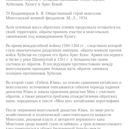
Хубилаем, Хулагу и Ариг-Букой.
29 Владимирцов Б. Я. Общественный строй монголов.
Монгольский кочевой феодализм. М.-Л., 1934.
Хотя основная масса ойратских племен продолжала оставаться на
своей территории, ойраты приняли участие в монгольских
завоеваниях под командованием Хулагу.
Во время междоусобной войны 1260-1264 гг., следствием которой
стало окончательное разделение империи, ойраты воевали против
войск Хубилая на стороне его брата Ариг-Буки. Армия последнего
в битве у реки Шиимултай в 1261 г. в большинстве своем
состояла из ойратов. В последующем противостоянии между
монгольскими принцами большая часть ойратов занимала
позицию противников Хубилая.
Во второй главе «Гибель Юань» на основе сравнения китайских и
монгольских источников описываются события периода падения
династии Юань и начала правления династии Мин с участием
ойратов, а также решается проблема отождествления ойратских
имен, переданных в тексте «Мин ши» китайскими иероглифами.
После свержения монгольской династии Юань, по мере роста
хозяйственной и политической самостоятельности княжеств
Монголии, реальная власть и авторитет верховного хана
Монголии среди князей стали ослабевать, а трон всемонгольского
хана превратился в объект бесконечной борьбы между