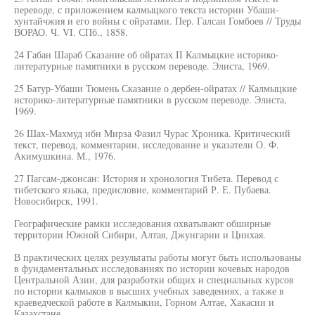
переводе, с приложением калмыцкого текста истории Убаши-
хунтайчжия и его войны с ойратами. Пер. Галсан Гомбоев // Труды
ВОРАО. Ч. VI. СПб., 1858.
24 Габан Шараб Сказание об ойратах II Калмыцкие историко-
литературные памятники в русском переводе. Элиста, 1969.
25 Батур-Убаши Тюмень Сказание о дербен-ойратах // Калмыцкие
историко-литературные памятники в русском переводе. Элиста,
1969.
26 Шах-Махмуд ибн Мирза Фазил Чурас Хроника. Критический
текст, перевод, комментарии, исследование и указатели О. Ф.
Акимушкина. М., 1976.
27 Пагсам-джонсан: История и хронология Тибета. Перевод с
тибетского языка, предисловие, комментарий Р. Е. Пубаева.
Новосибирск, 1991.
Географические рамки исследования охватывают обширные
территории Южной Сибири, Алтая, Джунгарии и Цинхая.
В практических целях результаты работы могут быть использованы
в фундаментальных исследованиях по истории кочевых народов
Центральной Азии, для разработки общих и специальных курсов
по истории калмыков в высших учебных заведениях, а также в
краеведческой работе в Калмыкии, Горном Алтае, Хакасии и
Казахстане.