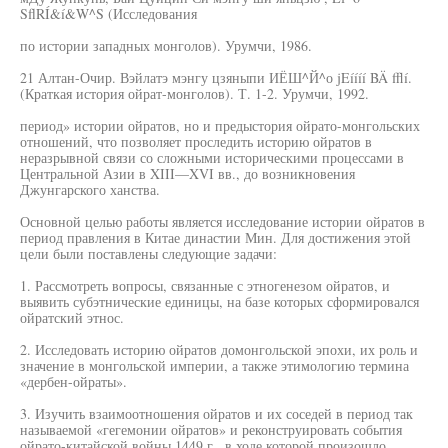
SflRÍ&í&W^S (Исследования
по истории западных монголов). Урумчи, 1986.
21 Алтан-Очир. Вэйлатэ мэнгу цзяныпи ИЁШ^Й^о jEíííí BÄ fflí.
(Краткая история ойрат-монголов). Т. 1-2. Урумчи, 1992.
период» истории ойратов, но и предыстория ойрато-монгольских
отношений, что позволяет проследить историю ойратов в
неразрывной связи со сложными историческими процессами в
Центральной Азии в XIII—XVI вв., до возникновения
Джунгарского ханства.
Основной целью работы является исследование истории ойратов в
период правления в Китае династии Мин. Для достижения этой
цели были поставлены следующие задачи:
1. Рассмотреть вопросы, связанные с этногенезом ойратов, и
выявить субэтнические единицы, на базе которых сформировался
ойратский этнос.
2. Исследовать историю ойратов домонгольской эпохи, их роль и
значение в монгольской империи, а также этимологию термина
«дербен-ойраты».
3. Изучить взаимоотношения ойратов и их соседей в период так
называемой «гегемонии ойратов» и реконструировать события
ойрато-китайской войны 1449 г., в ходе которой произошло