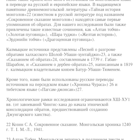
в переводе на русский и европейские языки. В выдающемся
памятнике древнемонгольской литературы «Тайная история
монголов»22 (известном в русской литературе под названием
«Сокровенное сказание монголов») находятся самые первые
упоминания об ойратах. Для нашего исследования были также
привлечены такие известные сочинения, как «Алтан тобчи»
(«Золотая пуговица»), «Шара туджи» («Желтая история»),
«Эрдэнийн тобчи» («Драгоценная пуговица»).
Калмыцкие источники представлены «Песней о разгроме
ойратами халхасского Шолой-Убаши-хунтайджи»23, а также
«Сказанием об ойратах»24, составленным в 1739 г. Габан-
Шарабом, и «Сказанием о дербен-ойратах»25, написанным в 1819
г. калмыцким владетельным князем Батур-Убаши-Тюменем.
Кроме того, нами были использованы русские переводы
источников на персидском языке («Хроника Чураса») 26 и
тибетском языке («Пагсам-джонсан»)27.
Хронологические рамки исследования ограничиваются ХШ-ХУ1
вв. (от завоеваний Чингис-хана до начала этнической
консолидации ойратов, предшествовавшей созданию
Джунгарского ханства).
22 Козин С А. Сокровенное сказание. Монгольская хроника 1240
г. Т. I. М.-Л., 1941.
23 Алтан Тобчи. Монгольская летопись в подлинном тексте и