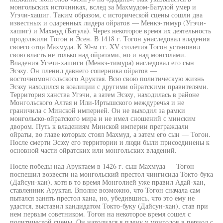
монгольских источниках, вслед за Махмудом-Батулой умер и
Угэчи-хашиг. Таким образом, с исторической сцены сошли два
известных и одаренных лидера ойратов — Менкэ-тимур (Угэчи-
хашиг) и Махмуд (Батула). Через некоторое время их деятельность
продолжили Тогон и Эсен. В 1418 г. Тогон унаследовал владения
своего отца Махмуда. К 30-м гг. XV столетия Тогон установил
свою власть не только над ойратами, но и над монголами.
Владения Угэчи-хашиги (Менкэ-тимура) наследовал его сын
Эсэху. Он пленил давнего соперника ойратов —
восточномонгольского Аруктая. Всю свою политическую жизнь
Эсэху находился в коалиции с другими ойратскими правителями.
Территория ханства Угэчи, а затем Эсэху, находилась в районе
Монгольского Алтая и Или-Иртышского междуречья и не
граничила с Минской империей. Он не выходил за рамки
монгольско-ойратского мира и не имел сношений с минским
двором. Путь к владениям Минской империи преграждали
ойраты, во главе которых стоял Махмуд, а затем его сын — Тогон.
После смерти Эсэху его территории и люди были присоединены к
основной части ойратских или монгольских владений.
После победы над Аруктаем в 1426 г. сьш Махмуда — Тогон
поспешил возвести на монгольский престол чингисида Токто-бука
(Дайсун-хан), хотя в то время Монголией уже правил Адай-хан,
ставленник Аруктая. Вполне возможно, что Тогон сначала сам
пытался занять престол хана, но, убедившись, что это ему не
удастся, выставил кандидатом Токто-буку (Дайсун-хан), став при
нем первым советником. Тогон на некоторое время сошел с
политической сцены. Он находился в плену у монголов в период с