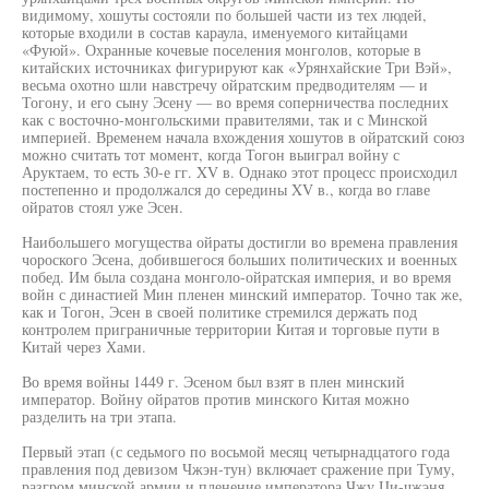
видимому, хошуты состояли по большей части из тех людей,
которые входили в состав караула, именуемого китайцами
«Фуюй». Охранные кочевые поселения монголов, которые в
китайских источниках фигурируют как «Урянхайские Три Вэй»,
весьма охотно шли навстречу ойратским предводителям — и
Тогону, и его сыну Эсену — во время соперничества последних
как с восточно-монгольскими правителями, так и с Минской
империей. Временем начала вхождения хошутов в ойратский союз
можно считать тот момент, когда Тогон выиграл войну с
Аруктаем, то есть 30-е гг. XV в. Однако этот процесс происходил
постепенно и продолжался до середины XV в., когда во главе
ойратов стоял уже Эсен.
Наибольшего могущества ойраты достигли во времена правления
чороского Эсена, добившегося больших политических и военных
побед. Им была создана монголо-ойратская империя, и во время
войн с династией Мин пленен минский император. Точно так же,
как и Тогон, Эсен в своей политике стремился держать под
контролем приграничные территории Китая и торговые пути в
Китай через Хами.
Во время войны 1449 г. Эсеном был взят в плен минский
император. Войну ойратов против минского Китая можно
разделить на три этапа.
Первый этап (с седьмого по восьмой месяц четырнадцатого года
правления под девизом Чжэн-тун) включает сражение при Туму,
разгром минской армии и пленение императора Чжу Ци-чжэня