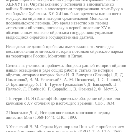
ХШ-ХУ1 вв. Ойраты активно участвовали в завоевательных
войнах Чингис-хана, а впоследствии поддерживали Ариг-Буку в
его борьбе с Хубилаем. ХУ-Х\П вв. были временем наивысшего
могущества ойратов в истории средневековой Монголии
послеюаньского периода. Это время известно как период
«гегемонии ойратов», поскольку в первой половине XV в.
объединенным монголо-ойратским государством управляли
выдающиеся ойратские государственные деятели.
Исследование данной проблемы имеет важное значение для
восстановления этнической истории потомков ойратского народа
на территории России, Монголии и Китая.
Степень изученности проблемы. Вопросы ранней истории ойратов
нашли освещение в ряде общих работ и статьях по истории
ойратов, авторами которых были Н. Я. Бичурин (Иакинф)1, Д. Д.
Покотилов2, В. М. Успенский3, А. М. Позднеев4, П. С. Попов5,
Э. Бретшнейдер 6, Г. Е. Грумм-Гржимайло7, Д. Банзаров8, П.
Пелльо9, Л. Гамбис10, Г. Серрайс11, В. Франке12, Ф. Моут13,
1 Бичурин Н. Я (Иакинф) Историческое обозрение ойратов или
калмыков с XV столетия до настоящего времени. СПб., 1834.
2 Покотилов Д. Д. История восточных монголов в период
династии Мин (1368-1644). СПб., 1893.
3 Успенский В. М. Страна Кукэ-нор или Цин-хай с прибавлением
краткой истории ойратов и монголов // ЗИРГО. Т. 6. СПб., 1860.