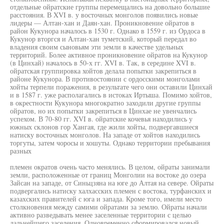
отдельные ойратские группы перемещались на довольно большие
расстояния. В XVI в. у восточных монголов появились новые
лидеры — Алтан-хан и Даян-хан. Проникновение ойратов в
район Кукунора началось в 1530 г. Однако в 1559 г. из Ордоса в
Кукунор вторгся и Алтан-хан туметский, который передал во
владения своим сыновьям эти земли в качестве удельных
территорий. Более активное проникновение ойратов на Кукунор
(в Цинхай) началось в 50-х гг. XVI в. Так, в середине XVI в.
ойратская группировка хойтов делала попытки закрепиться в
районе Кукунора. В противостоянии с ордосскими монголами
хойты терпели поражения, в результате чего они оставили Цинхай
и в 1587 г. уже располагались в истоках Иртыша. Помимо хойтов,
в окрестности Кукунора многократно заходили другие группы
ойратов, но их попытки закрепиться в Цинхае не увенчались
успехом. В 70-80 гг. XVI в. ойратские кочевья находились у
южных склонов гор Хангая, где жили хойты, подвергавшиеся
натиску восточных монголов. На западе от хойтов находились
торгуты, затем чоросы и хошуты. Однако территории пребывания
разных
племен ократов очень часто менялись. В целом, ойраты занимали
земли, расположенные от границ Монголии на востоке до озера
Зайсан на западе, от Синьцзяна на юге до Алтая на севере. Ойраты
подвергались натиску халхасских племен с востока, турфанских и
казахских правителей с юга и запада. Кроме того, имели место
столкновения между самими ойратами за землю. Ойраты начали
активно разведывать менее заселенные территории с целью
дальнейшего заселения. Одновременно сформировался новый