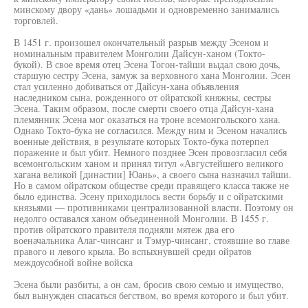
минскому двору «дань» лошадьми и одновременно занимались
торговлей.
В 1451 г. произошел окончательный разрыв между Эсеном и
номинальным правителем Монголии Дайсун-ханом (Токто-
букой). В свое время отец Эсена Тогон-тайши выдал свою дочь,
старшую сестру Эсена, замуж за верховного хана Монголии. Эсен
стал усиленно добиваться от Дайсун-хана объявления
наследником сына, рожденного от ойратской княжны, сестры
Эсена. Таким образом, после смерти своего отца Дайсун-хана
племянник Эсена мог оказаться на троне всемонгольского хана.
Однако Токто-бука не согласился. Между ним и Эсеном начались
военные действия, в результате которых Токто-бука потерпел
поражение и был убит. Немного позднее Эсен провозгласил себя
всемонгольским ханом и принял титул «Августейшего великого
хагана великой [династии] Юань», а своего сына назначил тайши.
Но в самом ойратском обществе среди правящего класса также не
было единства. Эсену приходилось вести борьбу и с ойратскими
князьями — противниками централизованной власти. Поэтому он
недолго оставался ханом объединенной Монголии. В 1455 г.
против ойратского правителя подняли мятеж два его
военачальника Алаг-чинсанг и Тэмур-чинсанг, стоявшие во главе
правого и левого крыла. Во вспыхнувшей среди ойратов
междоусобной войне войска
Эсена были разбиты, а он сам, бросив свою семью и имущество,
был вынужден спасаться бегством, во время которого и был убит.