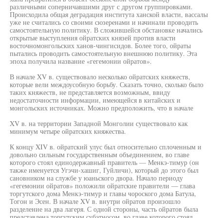
различными соперничавшими друг с другом группировками.
Происходила общая деградация института ханской власти, вассалы
уже не считались со своими сюзеренами и начинали проводить
самостоятельную политику. В сложившейся обстановке начались
открытые выступления ойратских князей против власти
восточномонгольских ханов-чингисидов. Более того, ойраты
пытались проводить самостоятельную внешнюю политику. Эта
эпоха получила название «гегемонии ойратов».
В начале XV в. существовало несколько ойратских княжеств,
которые вели междоусобную борьбу. Сказать точно, сколько было
таких княжеств, не представляется возможным, ввиду
недостаточности информации, имеющейся в китайских и
монгольских источниках. Можно предположить, что в начале
XV в. на территории Западной Монголии существовало как
минимум четыре ойратских княжества.
К концу XIV в. ойратский улус был относительно сплоченным и
довольно сильным государственным объединением, во главе
которого стоял единодержавный правитель — Менкэ-тимур (он
также именуется Угэчи-хашиг, Гуйличи), который до этого был
сановником на службе у юаньского двора. Начало периоду
«гегемонии ойратов» положили ойратские правители — глава
торгутского дома Менкэ-тимур и главы чороского дома Батула,
Тогон и Эсен. В начале XV в. внутри ойратов произошло
разделение на два лагеря. С одной стороны, часть ойратов была
представлена торгутским субэтносом, во главе которого стоял