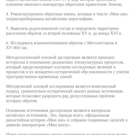
пленение минского императора ойратским правителем Эсеном.
4. Реконструировать ойратские имена, которые в тексте «Мин ши»
затранскрибированы китайскими иероглифами.
5. Выяснить родоплеменной состав и определить территорию
расселения ойратов со второй половины XV в. до конца XVI в.
6. Исследовать взаимоотношения ойратов с Моголистаном в
ХУ-00/1 вв.
Методологической основой диссертации является принцип
историзма в понимании диалектики этнокультурных процессов,
который предусматривает изучение исследуемых явлений и
процессов в их конкретно-исторической обусловленности с учетом
пространственно-временных связей.
Методической основой исследования является комплексный
подход, сравнительно-исторический анализ разных источников,
которые позволяют разрешить ряд дискуссионных проблем
истории ойратов.
Основным источником диссертации являются материалы
китайских источников. Это, прежде всего, официальная
династийная история «Мин ши» и собрание подневных записей о
деяниях императоров «Мин шилу».
Нами также привлечено много источников на монгольском языке