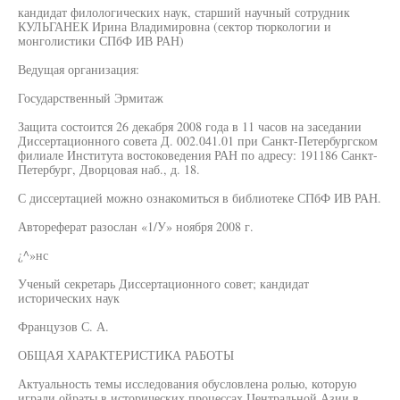
кандидат филологических наук, старший научный сотрудник
КУЛЬГАНЕК Ирина Владимировна (сектор тюркологии и
монголистики СПбФ ИВ РАН)
Ведущая организация:
Государственный Эрмитаж
Защита состоится 26 декабря 2008 года в 11 часов на заседании
Диссертационного совета Д. 002.041.01 при Санкт-Петербургском
филиале Института востоковедения РАН по адресу: 191186 Санкт-
Петербург, Дворцовая наб., д. 18.
С диссертацией можно ознакомиться в библиотеке СПбФ ИВ РАН.
Автореферат разослан «1/У» ноября 2008 г.
¿^»нс
Ученый секретарь Диссертационного совет; кандидат
исторических наук
Французов С. А.
ОБЩАЯ ХАРАКТЕРИСТИКА РАБОТЫ
Актуальность темы исследования обусловлена ролью, которую
играли ойраты в исторических процессах Центральной Азии в