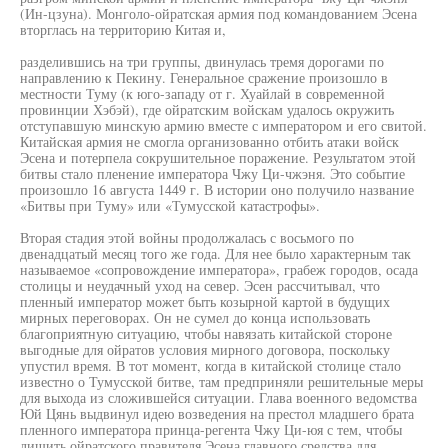
(Ин-цзуна). Монголо-ойратская армия под командованием Эсена
вторглась на территорию Китая и,
разделившись на три группы, двинулась тремя дорогами по
направлению к Пекину. Генеральное сражение произошло в
местности Туму (к юго-западу от г. Хуайлай в современной
провинции Хэбэй), где ойратским войскам удалось окружить
отступавшую минскую армию вместе с императором и его свитой.
Китайская армия не смогла организованно отбить атаки войск
Эсена и потерпела сокрушительное поражение. Результатом этой
битвы стало пленение императора Чжу Ци-чжэня. Это событие
произошло 16 августа 1449 г. В истории оно получило название
«Битвы при Туму» или «Тумусской катастрофы».
Вторая стадия этой войны продолжалась с восьмого по
двенадцатый месяц того же года. Для нее было характерным так
называемое «сопровождение императора», грабеж городов, осада
столицы и неудачный уход на север. Эсен рассчитывал, что
пленный император может быть козырной картой в будущих
мирных переговорах. Он не сумел до конца использовать
благоприятную ситуацию, чтобы навязать китайской стороне
выгодные для ойратов условия мирного договора, поскольку
упустил время. В тот момент, когда в китайской столице стало
известно о Тумусской битве, там предприняли решительные меры
для выхода из сложившейся ситуации. Глава военного ведомства
Юй Цянь выдвинул идею возведения на престол младшего брата
пленного императора принца-регента Чжу Ци-юя с тем, чтобы
лишить ойратского правителя Эсена главного средства для