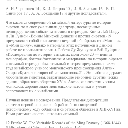
А. И. Чернышев 14 , К. И. Петров 15 , И. Я. Златкин 16 , В. П.
Санчиров 17 , А. А. Бокщанин18 и другие исследователи.
Что касается современной китайской литературы по истории
сйратов, то в свет уже вышли два труда, посвященные
непосредственно событиям «темного периода». Книга Лай Цзяду
и Ли Гуанби «Войны Минской династии против ойратов»19
представляет собой изложение сведений об ойратах из «Мин ши»
и «Мин шилу», однако материалы этих источников в данной
работе не проанализированы. Работа Ду Жункуня и Бай Цуйцина
«Исследования по истории западных монголов»20 — ценная
монография, богатая фактическим материалом по истории ойратов
в «темный период». Значительный интерес представляет также
труд китайского ученого монгольского происхождения Алтан-
Очира «Краткая история ойрат-монголов»21 . Эта работа содержит
любопытные гипотезы, затрагивающие этногенез субэтнических
единиц ойратского общества XV в. Автор, являясь этническим
монголом, хорошо знает монгольские источники и умело
сопоставляет их с китайскими.
Научная новизна исследования. Предлагаемая диссертация
является первой специальной работой, посвященной
историческому ходу событий в ойратском обществе в XIII-XVI вв.
Нами рассматривается не только «темный
12 Franke W. The Veritable Records of the Ming Dynasty (1368-1644)
// Historians of China and Japan. London, 1962.