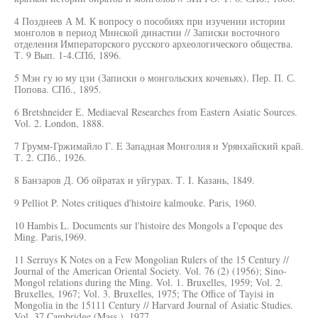
4 Позднеев А М. К вопросу о пособиях при изучении истории
монголов в период Минской династии // Записки восточного
отделения Императорского русского археологического общества.
Т. 9 Вып. 1-4.СПб, 1896.
5 Мэн гу ю му цзи (Записки о монгольских кочевьях). Пер. П. С.
Попова. СПб., 1895.
6 Bretshneider Е. Mediaeval Researches from Eastern Asiatic Sources.
Vol. 2. London, 1888.
7 Грумм-Гржимайло Г. E Западная Монголия и Урянхайский край.
Т. 2. СПб., 1926.
8 Банзаров Д. Об ойратах и уйгурах. Т. I. Казань, 1849.
9 Pelliot P. Notes critiques d'histoire kalmouke. Paris, 1960.
10 Hambis L. Documents sur l'histoire des Mongols a I'epoque des
Ming. Paris,1969.
11 Serruys К Notes on a Few Mongolian Rulers of the 15 Century //
Journal of the American Oriental Society. Vol. 76 (2) (1956); Sino-
Mongol relations during the Ming. Vol. 1. Bruxelles, 1959; Vol. 2.
Bruxelles, 1967; Vol. 3. Bruxelles, 1975; The Office of Tayisi in
Mongolia in the 15111 Century // Harvard Journal of Asiatic Studies.
Vol. 37 Cambridge (Mass.), 1977.