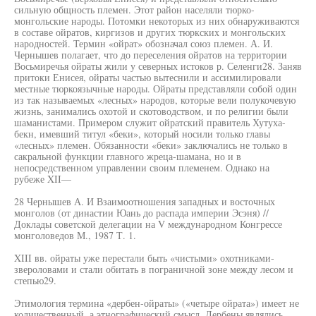
сильную общность племен. Этот район населяли тюрко-
монгольские народы. Потомки некоторых из них обнаруживаются
в составе ойратов, киргизов и других тюркских и монгольских
народностей. Термин «ойрат» обозначал союз племен. А. И.
Чернышев полагает, что до переселения ойратов на территории
Восьмиречья ойраты жили у северных истоков р. Селенги28. Заняв
притоки Енисея, ойраты частью вытеснили и ассимилировали
местные тюркоязычные народы. Ойраты представляли собой один
из так называемых «лесных» народов, которые вели полукочевую
жизнь, занимались охотой и скотоводством, и по религии были
шаманистами. Примером служит ойратский правитель Хутуха-
бекн, имевший титул «беки», который носили только главы
«лесных» племен. Обязанности «беки» заключались не только в
сакральной функции главного жреца-шамана, но и в
непосредственном управлении своим племенем. Однако на
рубеже XII—
28 Чернышев А. И Взаимоотношения западных и восточных
монголов (от династии Юань до распада империи Эсэня) //
Доклады советской делегации на V международном Конгрессе
монголоведов М., 1987 Т. 1.
XIII вв. ойраты уже перестали быть «чистыми» охотниками-
звероловами и стали обитать в пограничной зоне между лесом и
степью29.
Этимология термина «дербен-ойраты» («четыре ойрата») имеет не
количественный, а этнографический смысл. Дербены являлись