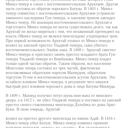
Менкэ-тимур в союзе с восточномонгольским Аруктаем. Другая
часть состояла из ойратов чороского Батулы. В 1403 г. Менкэ-
тимур совместно с восточномонгольским Аруктаем устранили
законного наследника Гун-тимура, и ханским троном завладел
Менкэ-тимур. Но коалиция восточномонгольского Аруктая и
торгутского Менкэ-тимура не могла существовать долго, так как
Аруктай не желал мириться с тем, что незаконный претендент на
власть (Менкэ-тимур не являлся чингисидом) узурпировал трон.
При первой возможности Аруктай отошел от Менкэ-тимура и
возвел на ханский престол Ульджей-тимура, сына убитого
восточномонгольского Эльбек-хана. В 1408 г. Аруктай сместил
Менкэ-тимура и пригласил занять престол младшего брата Гун-
тимура Ульджей-тимура из Бешбалыка. Менкэ-тимур владел
только одной частью ойратов. Таким образом, все население
Монголии теперь состояло из трех частей, фактически
возглавляемых ойратским чоросом Махмудом, ойратским
торгутом Угэчи и восточномонгольским асутом Аруктаем. Это
ослабило влияние Менкэ-тимура, в результате чего начался
быстрый рост влияния чороского дома в лице Батулы-Махмуда.
В 1409 г. Махмуд получил титул шунь-нин-вана от минского
двора, а в 1412 г. он убил Ульджэй-тимура и поставил на ханский
престол своего ставленника чингисида Дэлъбека из дома Ариг-
Буки. В свою очередь, Аруктай
возвел на престол другого чингисида по имени Адай. В 1416 г.
Менкэ-тимур убил Батулу. Менкэ-тимур изменил прежнее
название монголов «мэнгу» на «дадань». Как указывается в