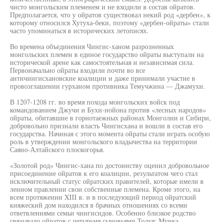
чисто монгольским племенем и не входили в состав ойратов.
Предполагается, что у ойратов существовал некий род «дербен», к
которому относился Хутуха-беки, поэтому «дербен-ойраты» стали
часто упоминаться в исторических летописях.
Во времена объединения Чингис-ханом разрозненных
монгольских племен в единое государство ойраты выступали на
исторической арене как самостоятельная и независимая сила.
Первоначально ойраты входили почти во все
античингисхановские коалиции и даже принимали участие в
провозглашении гурханом противника Темучжина — Джамухи.
В 1207-1208 гг. во время похода монгольских войск под
командованием Джучи и Бухи-нойона против «лесных народов»
ойраты, обитавшие в горнотаежных районах Монголии и Сибири,
добровольно признали власть Чингисхана и вошли в состав его
государства. Начиная с этого момента ойраты стали играть особую
роль в утверждении монгольского владычества на территории
Саяно-Алтайского плоскогорья.
«Золотой род» Чингис-хана по достоинству оценил добровольное
присоединение ойратов к его коалиции, результатом чего стал
исключительный статус ойратских правителей, которые имели в
ленном правлении свои собственные племена. Кроме этого, на
всем протяжении XIII в. и в последующий период ойратский
княжеский дом находился в брачных отношениях со всеми
ответвлениями семьи чингисидов. Особенно близкое родство
связывало ойратов с четырьмя сыновьями Толуя: Мункэ,