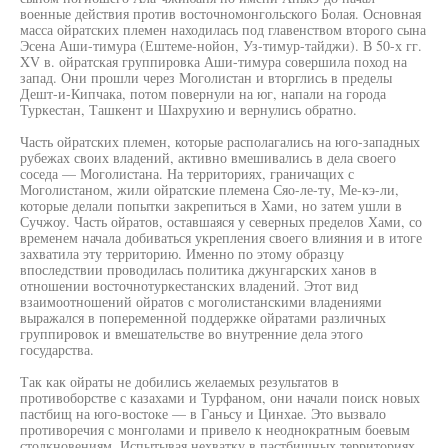
военные действия против восточномонгольского Болая. Основная
масса ойратских племен находилась под главенством второго сына
Эсена Аши-тимура (Ештеме-нойон, Уз-тимур-тайджи). В 50-х гг.
XV в. ойратская группировка Аши-тимура совершила поход на
запад. Они прошли через Моголистан и вторглись в пределы
Дешт-и-Кипчака, потом повернули на юг, напали на города
Туркестан, Ташкент и Шахрухию и вернулись обратно.
Часть ойратских племен, которые располагались на юго-западных
рубежах своих владений, активно вмешивались в дела своего
соседа — Моголистана. На территориях, граничащих с
Моголистаном, жили ойратские племена Сяо-ле-ту, Ме-кэ-ли,
которые делали попытки закрепиться в Хами, но затем ушли в
Сучжоу. Часть ойратов, оставшаяся у северных пределов Хами, со
временем начала добиваться укрепления своего влияния и в итоге
захватила эту территорию. Именно по этому образцу
впоследствии проводилась политика джунгарских ханов в
отношении восточнотуркестанских владений. Этот вид
взаимоотношений ойратов с моголистанскими владениями
выражался в попеременной поддержке ойратами различных
группировок и вмешательстве во внутренние дела этого
государства.
Так как ойраты не добились желаемых результатов в
противоборстве с казахами и Турфаном, они начали поиск новых
пастбищ на юго-востоке — в Ганьсу и Цинхае. Это вызвало
противоречия с монголами и привело к неоднократным боевым
столкновениям. Испытывая нехватку в пастбищных территориях,