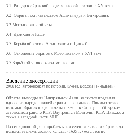
3.1. Раздор в ойратской среде во второй половине XV века.
3.2. Ойраты под главенством Аши-тимура и Бег-арслана.
3.3 Моголистан и ойраты.
3.4. Даян-хан и Кэшэ.
3.5. Борьба ойратов с Алтан-ханом и Цинхай.
3.6. Отношение ойратов с Моголистаном в XVI веке.
3.7 Борьба ойратов с халха-монголами.
Введение диссертации
2008 год, автореферат по истории, Кукеев, Дорджи Геннадьевич
Ойраты, выходцы из Центральной Азии, являются предками
одного из народов нашей страны — калмыков. Помимо этого,
потомки ойратов представлены также и в Синьцзян-Уйгурском
автономном районе КНР, Внутренней Монголии КНР, Цинхае, а
также в западной части МНР.
По сегодняшний день проблемы в изучении истории ойратов до
появления Джунгарского ханства (1635 г.) остаются не