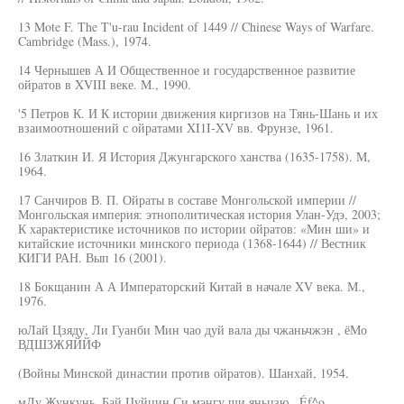
13 Mote F. The T'u-rau Incident of 1449 // Chinese Ways of Warfare.
Cambridge (Mass.), 1974.
14 Чернышев А И Общественное и государственное развитие
ойратов в XVIII веке. М., 1990.
'5 Петров К. И К истории движения киргизов на Тянь-Шань и их
взаимоотношений с ойратами XI1I-XV вв. Фрунзе, 1961.
16 Златкин И. Я История Джунгарского ханства (1635-1758). М,
1964.
17 Санчиров В. П. Ойраты в составе Монгольской империи //
Монгольская империя: этнополитическая история Улан-Удэ, 2003;
К характеристике источников по истории ойратов: «Мин ши» и
китайские источники минского периода (1368-1644) // Вестник
КИГИ РАН. Вып 16 (2001).
18 Бокщанин А А Императорский Китай в начале XV века. М.,
1976.
юЛай Цзяду, Ли Гуанби Мин чао дуй вала ды чжаньчжэн , ёМо
ВДШЗЖЯЙЙФ
(Войны Минской династии против ойратов). Шанхай, 1954.
мДу Жункунь, Бай Цуйцин Си мэнгу ши яньцзю , Éf^o