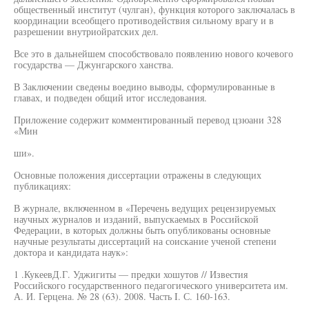
общественный институт (чулган), функция которого заключалась в
координации всеобщего противодействия сильному врагу и в
разрешении внутриойратских дел.
Все это в дальнейшем способствовало появлению нового кочевого
государства — Джунгарского ханства.
В Заключении сведены воедино выводы, сформулированные в
главах, и подведен общий итог исследования.
Приложение содержит комментированный перевод цзюани 328
«Мин
ши».
Основные положения диссертации отражены в следующих
публикациях:
В журнале, включенном в «Перечень ведущих рецензируемых
научных журналов и изданий, выпускаемых в Российской
Федерации, в которых должны быть опубликованы основные
научные результаты диссертаций на соискание ученой степени
доктора и кандидата наук»:
1 .КукеевД.Г. Уджигиты — предки хошутов // Известия
Российского государственного педагогического университета им.
А. И. Герцена. № 28 (63). 2008. Часть I. С. 160-163.