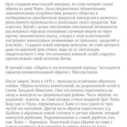
Цель создания монгольской империи, во главе которой стояли
ойраты из дома Чорос, была продиктована объективными
экономическими потребностями кочевого общества в
необходимости приобретения продуктов земледелия и развитого
ремесленного производства и реализации своих продуктов. Как
известно, Китай с целью обеспечения собственной безопасности
рассматривал торговые отношения с кочевым миром не через
призму экономических выгод, а видел в этом политический
инструмент манипуляции кочевниками по принципу «разделяй и
властвуй». Создание новой империи монголов, во главе которого
даже на короткий срок стояли люди не из чингисидов,
свидетельствует о том, что кочевники военной силой старались
препятствовать такой политике Китая.
В третьей главе «Ойраты в послеэсеновекий период» "исследуется
характер взаимоотношений ойратов с Моголистаном.
После смерти Эсена в 1455 г. произошло ослабление ойратских
племен. Ойраты остались значительной, но разрозненной силой в
степях Западной Монголии. Они постепенно переселялись на
запад и выходили на среднеазиатские рубежи. Часть ойратов, по-
видимому, чоросов, во главе которых стояли младший брат Эсена
Боду-ван и Ухуна, перекочевала в Хами и стала одной из трех
частей его населения. Другая часть ойратов переселилась к р.
Цзабхан и образовала новый субэтнос в составе ойратов, который
именуется дербетами. Родоначальником и главой дербетов стал
сын Эсена — Боронахал. Хошутский отдел ойратов во главе с
сыном погибшего Ала-чжиюаня по имени Анькэ-до начал