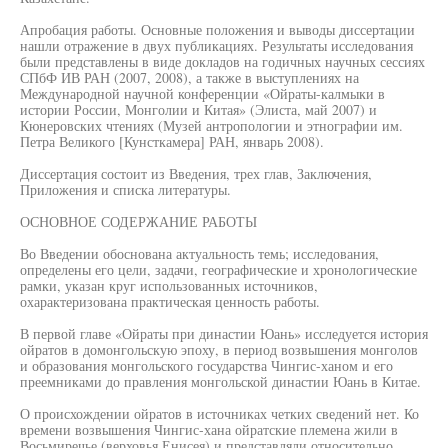
Апробация работы. Основные положения и выводы диссертации
нашли отражение в двух публикациях. Результаты исследования
были представлены в виде докладов на годичных научных сессиях
СПбФ ИВ РАН (2007, 2008), а также в выступлениях на
Международной научной конференции «Ойраты-калмыки в
истории России, Монголии и Китая» (Элиста, май 2007) и
Кюнеровских чтениях (Музей антропологии и этнографии им.
Петра Великого [Кунсткамера] РАН, январь 2008).
Диссертация состоит из Введения, трех глав, Заключения,
Приложения и списка литературы.
ОСНОВНОЕ СОДЕРЖАНИЕ РАБОТЫ
Во Введении обоснована актуальность темь; исследования,
определены его цели, задачи, географические и хронологические
рамки, указан круг использованных источников,
охарактеризована практическая ценность работы.
В первой главе «Ойраты при династии Юань» исследуется история
ойратов в домонгольскую эпоху, в период возвышения монголов
и образования монгольского государства Чингис-ханом и его
преемниками до правления монгольской династии Юань в Китае.
О происхождении ойратов в источниках четких сведений нет. Ко
времени возвышения Чингис-хана ойратские племена жили в
Восьмиречье (верховья Енисея) и представляли относительно