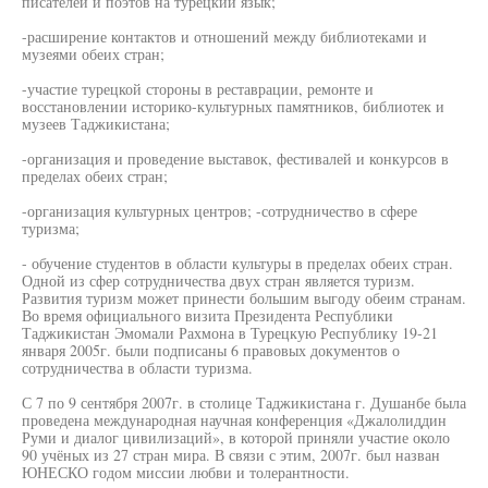
писателей и поэтов на турецкий язык;
-расширение контактов и отношений между библиотеками и
музеями обеих стран;
-участие турецкой стороны в реставрации, ремонте и
восстановлении историко-культурных памятников, библиотек и
музеев Таджикистана;
-организация и проведение выставок, фестивалей и конкурсов в
пределах обеих стран;
-организация культурных центров; -сотрудничество в сфере
туризма;
- обучение студентов в области культуры в пределах обеих стран.
Одной из сфер сотрудничества двух стран является туризм.
Развития туризм может принести большим выгоду обеим странам.
Во время официального визита Президента Республики
Таджикистан Эмомали Рахмона в Турецкую Республику 19-21
января 2005г. были подписаны 6 правовых документов о
сотрудничества в области туризма.
С 7 по 9 сентября 2007г. в столице Таджикистана г. Душанбе была
проведена международная научная конференция «Джалолиддин
Руми и диалог цивилизаций», в которой приняли участие около
90 учёных из 27 стран мира. В связи с этим, 2007г. был назван
ЮНЕСКО годом миссии любви и толерантности.