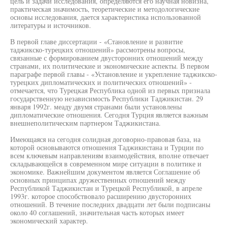
цель и задачи исследования, определяются его научная новизна,
практическая значимость, теоретические и методологические
основы исследования, дается характеристика использованной
литературы и источников.
В первой главе диссертации - «Становление и развитие
таджикско-турецких отношений» рассмотрены вопросы,
связанные с формированием двусторонних отношений между
странами, их политические и экономические аспекты. В первом
параграфе первой главы - «Установление и укрепление таджикско-
турецких дипломатических и политических отношений» -
отмечается, что Турецкая Республика одной из первых признала
государственную независимость Республики Таджикистан. 29
января 1992г. меаду двумя странами были установлены
дипломатические отношения. Сегодня Турция является важным
внешнеполитическим партнером Таджикистана.
Имеющаяся на сегодня солидная договорно-правовая база, на
которой основываются отношения Таджикистана и Турции по
всем ключевым направлениям взаимодействия, вполне отвечает
складывающейся в современном мире ситуации в политике и
экономике. Важнейшим документом является Соглашение об
основных принципах дружественных отношений между
Республикой Таджикистан и Турецкой Республикой, в апреле
1993г. которое способствовало расширению двусторонних
отношений. В течение последних двадцати лет были подписаны
около 40 соглашений, значительная часть которых имеет
экономический характер.