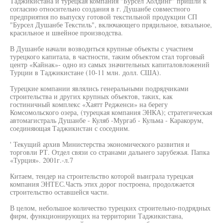
Таджикистана и турецкая компания "Бурсел Холдинг" пришли к
согласию относительно создания в г. Душанбе совместного
предприятия по выпуску готовой текстильной продукции СП
"Бурсел Душанбе Текстиль", включающего прядильное, вязальное,
красильное и швейное производства.
В Душанбе начали возводиться крупные объекты с участием
турецкого капитала, в частности, таким объектом стал торговый
центр «Кайнак»- одно из самых значительных капиталовложений
Турции в Таджикистане (10-11 млн. долл. США).
Турецкие компании являлись генеральными подрядчиками
строительства и других крупных объектов, таких, как
гостиничный комплекс «Хаятт Редженси» на берегу
Комсомольского озера, (турецкая компания ЭНКА); стратегическая
автомагистраль Душанбе - Куляб -Мургаб - Кульма - Каракорум,
соединяющая Таджикистан с соседним.
' Текущий архив Министерства экономического развития и
торговли РТ. Отдел связи со странами дальнего зарубежья. Папка
«Турция». 2001г.-л.7
Китаем, тендер на строительство которой выиграла турецкая
компания ЭНТЕС.Часть этих дорог построена, продолжается
строительство оставшейся части.
В целом, небольшое количество турецких строительно-подрядных
фирм, функционирующих на территории Таджикистана,