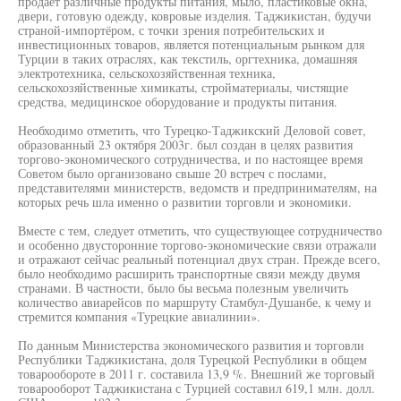
продает различные продукты питания, мыло, пластиковые окна,
двери, готовую одежду, ковровые изделия. Таджикистан, будучи
страной-импортёром, с точки зрения потребительских и
инвестиционных товаров, является потенциальным рынком для
Турции в таких отраслях, как текстиль, оргтехника, домашняя
электротехника, сельскохозяйственная техника,
сельскохозяйственные химикаты, стройматериалы, чистящие
средства, медицинское оборудование и продукты питания.
Необходимо отметить, что Турецко-Таджикский Деловой совет,
образованный 23 октября 2003г. был создан в целях развития
торгово-экономического сотрудничества, и по настоящее время
Советом было организовано свыше 20 встреч с послами,
представителями министерств, ведомств и предпринимателям, на
которых речь шла именно о развитии торговли и экономики.
Вместе с тем, следует отметить, что существующее сотрудничество
и особенно двусторонние торгово-экономические связи отражали
и отражают сейчас реальный потенциал двух стран. Прежде всего,
было необходимо расширить транспортные связи между двумя
странами. В частности, было бы весьма полезным увеличить
количество авиарейсов по маршруту Стамбул-Душанбе, к чему и
стремится компания «Турецкие авиалинии».
По данным Министерства экономического развития и торговли
Республики Таджикистана, доля Турецкой Республики в общем
товарообороте в 2011 г. составила 13,9 %. Внешний же торговый
товарооборот Таджикистана с Турцией составил 619,1 млн. долл.