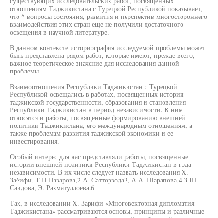
существующих исследовательских работ, посвященных
отношениям Таджикистана с Турецкой Республикой показывает,
что ^ вопросы состояния, развития и перспектив многостороннего
взаимодействия этих стран еще не получили достаточного
освещения в научной литературе.
В данном контексте историография исследуемой проблемы может
быть представлена рядом работ, которые имеют, прежде всего,
важное теоретическое значение для исследования данной
проблемы.
Взаимоотношения Республики Таджикистан с Турецкой
Республикой освещались в работах, посвященных истории
таджикской государственности, образования и становления
Республики Таджикистан в период независимости. К ним
относятся и работы, посвященные формированию внешней
политики Таджикистана, его международным отношениям, а
также проблемам развития таджикской экономики и ее
инвестирования.
Особый интерес для нас представляли работы, посвященные
истории внешней политики Республики Таджикистан в года
независимости. В их числе следует назвать исследования X.
За^ифи, Т.Н.Назарова,2 А. Сатторзода3, А.А. Шарапова,4 З.Ш.
Саидова, Э. Рахматуллоева.6
Так, в исследовании X. Зарифи «Многовекторная дипломатия
Таджикистана» рассматриваются основы, принципы и различные