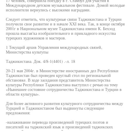
17 человек, совершила поездку в г. Стамбул для участия в
Международном детском музыкальном фестивале. Домой молодые
исполнители вернулись с высокими наградами.
Следует отметить, что культурные связи Таджикистана и Турции
получили свое развитие и в начале XXI века. Так, в конце октября
2001г в Национальном музее Таджикистана имени К. Бехзод
прошла высгав'ка изобразительного и прикладного искусства
турецких художников и мастеров.
1 Текущий архив Управления международных связей,
Министерства культупы
Таджикистана. Док. 4/8-1(4401) .-л. 18
20-21 мая 2004г. в Министерстве иностранных дел Республики
Таджикистан был проведен круглый стол по региональной
обстановке. В ходе заседания представитель Министерства
культуры Республики Таджикистана выступил с речью на тему
«Нынешнее состояние сотрудничества Таджикистана и Турции в
области культуры».
Для более активного развития культурного сотрудничества между
Турцией и Таджикистаном был выдвинуты следующие
предложения:
-налаживание перевода произведений турецких поэтов и
писателей на таджикский язык и произведений таджикских