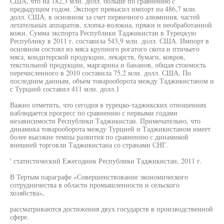
США, что на 182,3 млн. долл. больше по сравнению с
предыдущим годом. Экспорт превысил импорт на 486,7 млн.
долл. США, в основном за счет первичного алюминия, частей
летательных аппаратов, хлопка-волокна, пряжи и необработанной
кожи. Сумма экспорта Республики Таджикистан в Турецкую
Республику в 2011 г. составила 543,9 млн. долл. США. Импорт в
основном состоял из мяса крупного рогатого скота и птичьего
мяса, кондитерской продукции, лекарств, бумаги, ковров,
текстильной продукции, маргарина и бананов, общая стоимость
перечисленного в 2010 составила 75,2 млн. долл. США. По
последним данным, объем товарооборота между Таджикистаном и
с Турцией составил 411 млн. долл.1
Важно отметить, что сегодня в турецко-таджикских отношениях
наблюдается прогресс по сравнению с первыми годами
независимости Республики Таджикистан. Примечательно, что
динамика товарооборота между Турцией и Таджикистаном имеет
более высокие темпы развития по сравнению с динамикой
внешней торговли Таджикистана со странами СНГ.
' статистический Ежегодник Республики Таджикистан, 2011 г.
В Тертым параграфе «Совершенствование экономического
сотрудничества в области промышленности и сельского
хозяйства»,
рассматриваются достижения двух государств в производственной
сфере.