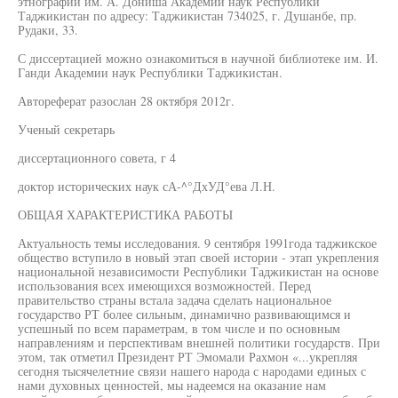
этнографии им. А. Дониша Академии наук Республики
Таджикистан по адресу: Таджикистан 734025, г. Душанбе, пр.
Рудаки, 33.
С диссертацией можно ознакомиться в научной библиотеке им. И.
Ганди Академии наук Республики Таджикистан.
Автореферат разослан 28 октября 2012г.
Ученый секретарь
диссертационного совета, г 4
доктор исторических наук сА-^°ДхУД°ева Л.Н.
ОБЩАЯ ХАРАКТЕРИСТИКА РАБОТЫ
Актуальность темы исследования. 9 сентября 1991года таджикское
общество вступило в новый этап своей истории - этап укрепления
национальной независимости Республики Таджикистан на основе
использования всех имеющихся возможностей. Перед
правительство страны встала задача сделать национальное
государство РТ более сильным, динамично развивающимся и
успешный по всем параметрам, в том числе и по основным
направлениям и перспективам внешней политики государств. При
этом, так отметил Президент РТ Эмомали Рахмон «...укрепляя
сегодня тысячелетние связи нашего народа с народами единых с
нами духовных ценностей, мы надеемся на оказание нам