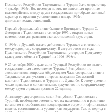
Посольство Республики Таджикистан в Турции было открыто еще
4 декабря 1995г. Но, несмотря на это, по известным причинам
взаимодействие между двумя государствами приобрело активный
характер со времени установления в январе 1992г.
дипломатических отношений.
Первый официальный визит бывшего Президента Турции С.
Демиреля в Таджикистан в сентябре 1995г. открыл новые
возможности для развития взаимоотношений двух стран.
С 1996г. в Душанбе начало действовать Турецкое агентство по
международному сотрудничеству. В августе этого же года
Правительство Республики Таджикистан утвердило Программу
культурного обмена с Турцией на 1996-1998гг.
9-25 сентября 2000г. делегация Турецкой Республики во главе с
государственным заместителем Турецкой Республики по
экономическим вопросам Абдулхалуком Чаем совершила визит в
Таджикистан для участия в первом заседании Совместной
комиссии Таджикистана и Турции в г. Душанбе. К этому времени
число правовых и согласительных документов по сотрудничеству
между двумя странами достигло 22 единиц.
Анализируя двусторонние связи Республики Таджикистан с
Турцией, необходимо отметить, что их налаживанию и развитию
во многом способствовали неоднократные встречи и официальные
визиты, состоявшиеся на уровне глав государств. Так, за период с