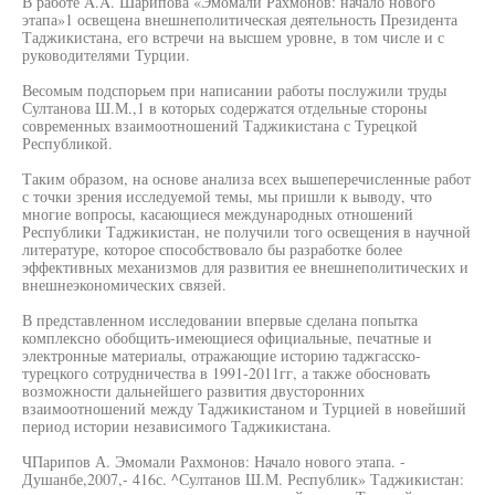
В работе A.A. Шарипова «Эмомали Рахмонов: начало нового
этапа»1 освещена внешнеполитическая деятельность Президента
Таджикистана, его встречи на высшем уровне, в том числе и с
руководителями Турции.
Весомым подспорьем при написании работы послужили труды
Султанова Ш.М.,1 в которых содержатся отдельные стороны
современных взаимоотношений Таджикистана с Турецкой
Республикой.
Таким образом, на основе анализа всех вышеперечисленные работ
с точки зрения исследуемой темы, мы пришли к выводу, что
многие вопросы, касающиеся международных отношений
Республики Таджикистан, не получили того освещения в научной
литературе, которое способствовало бы разработке более
эффективных механизмов для развития ее внешнеполитических и
внешнеэкономических связей.
В представленном исследовании впервые сделана попытка
комплексно обобщить-имеющиеся официальные, печатные и
электронные материалы, отражающие историю таджгасско-
турецкого сотрудничества в 1991-2011гг, а также обосновать
возможности дальнейшего развития двусторонних
взаимоотношений между Таджикистаном и Турцией в новейший
период истории независимого Таджикистана.
ЧПарипов А. Эмомали Рахмонов: Начало нового этапа. -
Душанбе,2007,- 416с. ^Султанов Ш.М. Республик» Таджикистан: