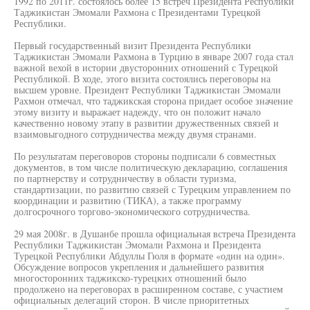
1992 по 2011г. состоялось более 15 встреч Президента Республики
Таджикистан Эмомали Рахмона с Президентами Турецкой
Республики.
Первый государственный визит Президента Республики
Таджикистан Эмомали Рахмона в Турцию в январе 2007 года стал
важной вехой в истории двусторонних отношений с Турецкой
Республикой. В ходе, этого визита состоялись переговоры на
высшем уровне. Президент Республики Таджикистан Эмомали
Рахмон отмечал, что таджикская сторона придает особое значение
этому визиту и выражает надежду, что он положит начало
качественно новому этапу в развитии дружественных связей и
взаимовыгодного сотрудничества между двумя странами.
По результатам переговоров стороны подписали 6 совместных
документов, в том числе политическую декларацию, соглашения
по партнерству и сотрудничеству в области туризма,
стандартизации, по развитию связей с Турецким управлением по
координации и развитию (ТИКА), а также программу
долгосрочного торгово-экономического сотрудничества.
29 мая 2008г. в Душанбе прошла официальная встреча Президента
Республики Таджикистан Эмомали Рахмона и Президента
Турецкой Республики Абдуллы Гюля в формате «один на один».
Обсуждение вопросов укрепления и дальнейшего развития
многосторонних таджикско-турецких отношений было
продолжено на переговорах в расширенном составе, с участием
официальных делегаций сторон. В числе приоритетных