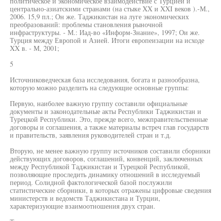
политическое и экономическое взаимодействие с Турцией и
центрально-азиатскими странами (на стыке XX и XXI веков ).-М.,
2006. 15,9 пл.; Он же. Таджикистан на луге экономических
преобразований: проблемы становления рыночной
инфраструктуры. - М.: Иад-во «Информ-Знание», 1997; Ои же.
Турция между Европой и Азией. Итоги европеизации на исходе
XX в. - М, 2001;
5
Источниковедческая база исследования, богата и разнообразна,
которую можно разделить на следующие основные группы:
Первую, наиболее важную группу составили официальные
документы и законодательные акты Республики Таджикистан и
Турецкой Республики. Это, прежде всего, межправительственные
договоры и соглашения, а также материалы встреч глав государств
и правительств, заявления руководителей стран и т.д.
Вторую, не менее важную группу источников составили сборники
действующих договоров, соглашений, конвенций, заключенных
между Республикой Таджикистан и Турецкой Республикой,
позволяющие проследить динамику отношений в исследуемый
период. Солидной фактологической базой послужили
статистические сборники, в которых отражены цифровые сведения
министерств и ведомств Таджикистана и Турции,
характеризующие взаимоотношения двух стран.