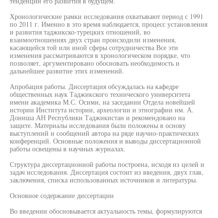
тенденции его развития в будущем.
Хронологические рамки исследования охватывают период с 1991
по 2011 г. Именно в это время наблюдается, процесс установления
и развития таджикско-турецких отношений, во
взаимоотношениях двух стран происходили изменения,
касающейся той или иной сферы сотрудничества Все эти
изменения рассматриваются в хронологическом порядке, что
позволяет, аргументировано обосновать необходимость и
дальнейшее развитие этих изменений.
Апробация работы. Диссертация обсуждалась на кафедре
общественных наук Таджикского технического университета
имени академика М.С. Осими, на заседании Отдела новейшей
истории Института истории, археологии и этнографии им. А.
Дониша АН Республики Таджикистан и рекомендовано на
защите. Материалы исследования были положены в основу
выступлений и сообщений автора на ряде научно-практических
конференций. Основные положения и выводы диссертационной
работы освещены в научных журналах.
Структура диссертационной работы построена, исходя из целей и
задач исследования. Диссертация состоит из введения, двух глав,
заключения, списка использованных источников и литературы.
Основное содержание диссертации
Во введении обосновывается актуальность темы, формулируются