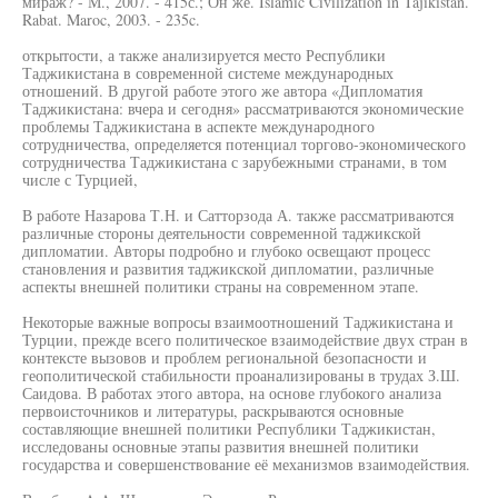
мираж? - М., 2007. - 415с.; Он же. Islamic Civilization in Tajikistan.
Rabat. Maroc, 2003. - 235c.
открытости, а также анализируется место Республики
Таджикистана в современной системе международных
отношений. В другой работе этого же автора «Дипломатия
Таджикистана: вчера и сегодня» рассматриваются экономические
проблемы Таджикистана в аспекте международного
сотрудничества, определяется потенциал торгово-экономического
сотрудничества Таджикистана с зарубежными странами, в том
числе с Турцией,
В работе Назарова Т.Н. и Сатторзода А. также рассматриваются
различные стороны деятельности современной таджикской
дипломатии. Авторы подробно и глубоко освещают процесс
становления и развития таджикской дипломатии, различные
аспекты внешней политики страны на современном этапе.
Некоторые важные вопросы взаимоотношений Таджикистана и
Турции, прежде всего политическое взаимодействие двух стран в
контексте вызовов и проблем региональной безопасности и
геополитической стабильности проанализированы в трудах З.Ш.
Саидова. В работах этого автора, на основе глубокого анализа
первоисточников и литературы, раскрываются основные
составляющие внешней политики Республики Таджикистан,
исследованы основные этапы развития внешней политики
государства и совершенствование её механизмов взаимодействия.