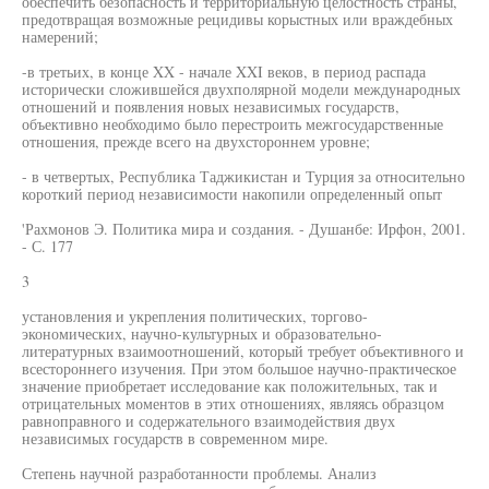
обеспечить безопасность и территориальную целостность страны,
предотвращая возможные рецидивы корыстных или враждебных
намерений;
-в третьих, в конце XX - начале XXI веков, в период распада
исторически сложившейся двухполярной модели международных
отношений и появления новых независимых государств,
объективно необходимо было перестроить межгосударственные
отношения, прежде всего на двухстороннем уровне;
- в четвертых, Республика Таджикистан и Турция за относительно
короткий период независимости накопили определенный опыт
'Рахмонов Э. Политика мира и создания. - Душанбе: Ирфон, 2001.
- С. 177
3
установления и укрепления политических, торгово-
экономических, научно-культурных и образовательно-
литературных взаимоотношений, который требует объективного и
всестороннего изучения. При этом большое научно-практическое
значение приобретает исследование как положительных, так и
отрицательных моментов в этих отношениях, являясь образцом
равноправного и содержательного взаимодействия двух
независимых государств в современном мире.
Степень научной разработанности проблемы. Анализ