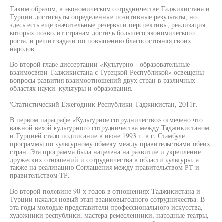
Таким образом, в экономическом сотрудничестве Таджикистана и
Турции достигнуты определенные позитивные результаты, но
здесь есть еще значительные резервы и перспективы, реализация
которых позволит странам достичь большего экономического
роста, и решит задачи по повышению благосостояния своих
народов.
Во второй главе диссертации «Культурно - образовательные
взаимосвязи Таджикистана с Турецкой Республикой» освещены
вопросы развития взаимоотношений двух стран в различных
областях науки, культуры и образования.
'Статистический Ежегодник Республики Таджикистан, 2011г.
В первом параграфе «Культурное сотрудничество» отмечено что
важной вехой культурного сотрудничества между Таджикистаном
и Турцией стало подписание в июне 1993 г. в г. Стамбуле
программы по культурному обмену между правительствами обеих
стран. Эта программа была нацелена на развитие и укрепление
дружеских отношений и сотрудничества в области культуры, а
также на реализацию Соглашения между правительством РТ и
правительством ТР.
Во второй половине 90-х годов в отношениях Таджикистана и
Турции начался новый этап взаимовыгодного сотрудничества. В
эта годы молодые представители профессионального искусства,
художники республики, мастера-ремесленники, народные театры,