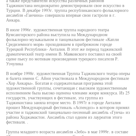
а также представители искусства различных районов
Таджикистана неоднократно демонстрировали свое искусство в
Турции. В декабре 1993г. труппа республиканского фольклорного
ансамбля «Ганчина» совершила впервые свои гастроли в г.
Анкара.
В июле 1996г. художественная труппа народного театра
Кумсангирского района выступила на Международном
фольклорно-музыкальном и танцевальном фестивале «Капли
Средиземного моря» проходившем в прибрежном городе
Турецкой Республики- Анталия. В этот же период таджикский
драматический театр имени В. Маяковского поставил на своей
сцене пьесу по мотивам произведения турецкого писателя Р.
Узчулика
В ноябре 1998г. художественная Труппа Таджикского театра оперы
и балета имени С. Айни участвовала в Международном фестивале
«Хор Анкары». Богатая и содержательная программа этой
художественной группы, сочетающая с высоким художественным
исполнением была высоко оценена членами жюри конкурса. Из 25
государств, участвующих в фестивале, эта группа из
Таджикистана заняла второе место. В 1997г в городе Анталия
прошел Международный фестиваль «Аспендоз» в котором примял
участие и таджикский танцевально-песенный ансамбль «Гунча» из
района Ходжамастон. Ансамбль стал одним из лауреатов этого
фестиваля. .
Группа младшего возраста ансамбля «Зебо» в мае 1999г. в составе