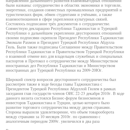
направлений дальнейшего развития взаимовыгодных отношений
были названы: сотрудничество в областях экономики и торговли,
энергетики, создания совместных промышленных предприятий и
туристических фирм, обмен студентами и учёными, а также
взаимоотношения в сфере укрепления культурных связей.
Состоялось подписание трёх документов о сотрудничестве.
Совместную декларацию Республики Таджикистан и Турецкой
Республики о дальнейшем укреплении двусторонних отношений
своими подписями скрепили Президент Республики Таджикистан
Эмомали Рахмон и Президент Турецкой Республики Абдулла
Гюль. Были также подписаны Соглашение между Правительством
Республики Таджикистан и Правительством Турецкой Республики
о взаимной отмене виз для владельцев служебных и специальных
паспортов и Протокол о сотрудничестве между Министерством
иностранных дел Республики Таджикистан и Министерством
иностранных дел Турецкой Республики на 2009-20Юг.
Широкий спектр вопросов двустороннего сотрудничества был
рассмотрен также в ходе беседы главы Таджикистана с
Президентом Турецкой Республики Абдуллой Гюлем в рамках
заседания глав государств-членов ОИС 22-23 декабря 2010г. В ходе
данного визита состоялся Бизнес-форум бизнесменов и
инвесторов Таджикистана и Турции, целью которого было
развитие торгового сотрудничества между двумя странами.
Стороны выразили удовлетворение, что объем товарооборота
между странами за 10 месяцев 2010г. по сравнению с
аналогичным периодом 2009г. увеличился в два раза