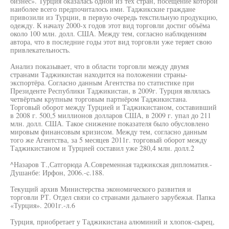
бизнес». Турция оказалась одной из тех стран, посещение которой
наиболее всего предпочиталось ими. Таджикские граждане
привозили из Турции, в первую очередь текстильную продукцию,
одежду. К началу 2000-х годов этот вид торговли достиг объёма
около 100 млн. долл. США. Между тем, согласно наблюдениям
автора, что в последние годы этот вид торговли уже теряет свою
привлекательность.
Анализ показывает, что в области торговли между двумя
странами Таджикистан находится на положении страны-
экспортёра. Согласно данным Агентства по статистике при
Президенте Республики Таджикистан, в 2009г. Турция являлась
четвёртым крупным торговым партнёром Таджикистана.
Торговый оборот между Турцией и Таджикистаном, составивший
в 2008 г. 500,5 миллионов долларов США, в 2009 г. упал до 211
млн. долл. США. Такое снижение показателя было обусловлено
мировым финансовым кризисом. Между тем, согласно данным
того же Агентства, за 5 месяцев 2011г. торговый оборот между
Таджикистаном и Турцией составил уже 280,4 млн. долл.2
^Назаров Т.,Сатгорюда А.Современная таджикская дипломатия.-
Душанбе: Ирфон, 2006.-c.188.
Текущий архив Министерства экономического развития и
торговли РТ. Отдел связи со странами дальнего зарубежья. Папка
«Турция». 2001г.-л.6
Турция, приобретает у Таджикистана алюминий и хлопок-сырец,