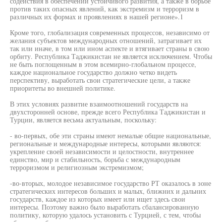
содействия в обеспечении устойчивого развития, а также в борьбе
против таких опасных явлений, как экстремизм и терроризм в
различных их формах и проявлениях в нашей регионе».1
Кроме того, глобализация современных процессов, независимо от
желания субъектов международных отношений, затрагивает их
так или иначе, в том или ином аспекте и втягивает страны в свою
орбиту. Республика Таджикистан не является исключением. Чтобы
не быть поглощенным в этом всемирно-глобальном процессе,
каждое национальное государство должно четко видеть
перспективу, выработать свои стратегические цели, а также
приоритеты во внешней политике.
В этих условиях развитие взаимоотношений государств на
двухсторонней основе, прежде всего Республика Таджикистан и
Турции, является весьма актуальным, поскольку:
- во-первых, обе эти страны имеют немалые общие национальные,
региональные и международные интересы, которыми являются:
укрепление своей независимости и целостности, внутреннее
единство, мир и стабильность, борьба с международным
терроризмом и религиозным экстремизмом;
-во-вторых, молодое независимое государство РТ оказалось в зоне
стратегических интересов больших и малых, ближних и дальних
государств, каждое из которых имеет или ищет здесь свои
интересы. Поэтому важно было выработать сбалансированную
политику, которую удалось установить с Турцией, с тем, чтобы