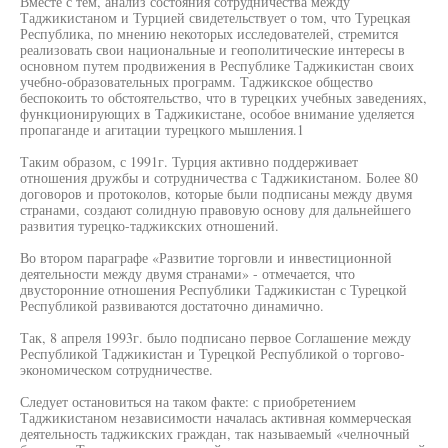
Вместе с тем, анализ состояния сотрудничества между
Таджикистаном и Турцией свидетельствует о том, что Турецкая
Республика, по мнению некоторых исследователей, стремится
реализовать свои национальные и геополитические интересы в
основном путем продвижения в Республике Таджикистан своих
учебно-образовательных программ. Таджикское общество
беспокоить то обстоятельство, что в турецких учебных заведениях,
функционирующих в Таджикистане, особое внимание уделяется
пропаганде и агитации турецкого мышления.1
Таким образом, с 1991г. Турция активно поддерживает
отношения дружбы и сотрудничества с Таджикистаном. Более 80
договоров и протоколов, которые были подписаны между двумя
странами, создают солидную правовую основу для дальнейшего
развития турецко-таджикских отношений.
Во втором параграфе «Развитие торговли и инвестиционной
деятельности между двумя странами» - отмечается, что
двусторонние отношения Республики Таджикистан с Турецкой
Республикой развиваются достаточно динамично.
Так, 8 апреля 1993г. было подписано первое Соглашение между
Республикой Таджикистан и Турецкой Республикой о торгово-
экономическом сотрудничестве.
Следует остановиться на таком факте: с приобретением
Таджикистаном независимости началась активная коммерческая
деятельность таджикских граждан, так называемый «челночный