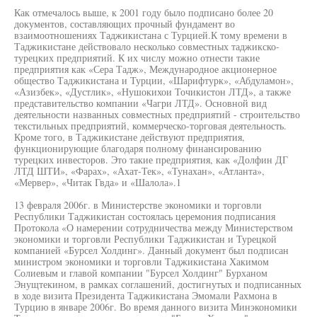
Как отмечалось выше, к 2001 году было подписано более 20
документов, составляющих прочный фундамент во
взаимоотношениях Таджикистана с Турцией.К тому времени в
Таджикистане действовало несколько совместных таджикско-
турецких предприятий. К их числу можно отнести такие
предприятия как «Сера Тадж», Международное акционерное
общество Таджикистана и Турции, «Шарифтурк», «Абдуламон»,
«Азизбек», «Дустлик», «Нушокихои Точикистон ЛТД», а также
представительство компании «Чагри ЛТД». Основной вид
деятельности названных совместных предприятий - строительство
текстильных предприятий, коммерческо-торговая деятельность.
Кроме того, в Таджикистане действуют предприятия,
функционирующие благодаря полному финансированию
турецких инвесторов. Это такие предприятия, как «Долфин ДГ
ЛТД ШТИ», «Фарах», «Ахат-Тек», «Тунахан», «Атланта»,
«Мервер», «Читак Гвда» и «Шалола».1
13 февраля 2006г. в Министерстве экономики и торговли
Республики Таджикистан состоялась церемония подписания
Протокола «О намерении сотрудничества между Министерством
экономики и торговли Республики Таджикистан и Турецкой
компанией «Бурсел Холдинг». Данный документ был подписан
министром экономики и торговли Таджикистана Хакимом
Солиевым и главой компании "Бурсел Холдинг" Бурханом
Энущтекином, в рамках соглашений, достигнутых и подписанных
в ходе визита Президента Таджикистана Эмомали Рахмона в
Турцию в январе 2006г. Во время данного визита Минэкономики