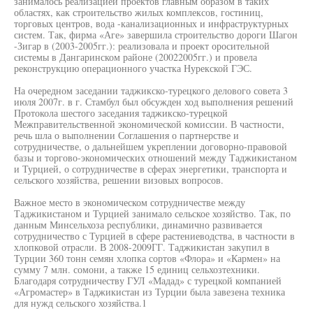
занималось реализацией проектов главным образом в таких
областях, как строительство жилых комплексов, гостиниц,
торговых центров, вода -канализационных и инфраструктурных
систем. Так, фирма «Аге» завершила строительство дороги Шагон
-Зигар в (2003-2005гг.): реализовала и проект оросительной
системы в Дангаринском районе (20022005гг.) и провела
реконструкцию операционного участка Нурекской ГЭС.
На очередном заседании таджикско-турецкого делового совета 3
июля 2007г. в г. Стамбул был обсужден ход выполнения решений
Протокола шестого заседания таджикско-турецкой
Межправительственной экономической комиссии. В частности,
речь шла о выполнении Соглашения о партнерстве и
сотрудничестве, о дальнейшем укреплении договорно-правовой
базы и торгово-экономических отношений между Таджикистаном
и Турцией, о сотрудничестве в сферах энергетики, транспорта и
сельского хозяйства, решении визовых вопросов.
Важное место в экономическом сотрудничестве между
Таджикистаном и Турцией занимало сельское хозяйство. Так, по
данным Минсельхоза республики, динамично развивается
сотрудничество с Турцией в сфере растениеводства, в частности в
хлопковой отрасли. В 2008-2009ГГ. Таджикистан закупил в
Турции 360 тонн семян хлопка сортов «Флора» и «Кармен» на
сумму 7 млн. сомони, а также 15 единиц сельхозтехники.
Благодаря сотрудничеству ГУЛ «Мадад» с турецкой компанией
«Агромастер» в Таджикистан из Турции была завезена техника
для нужд сельского хозяйства.1