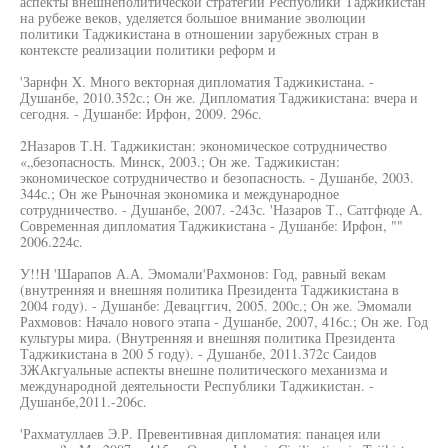
аспекты внешнеполитической стратегии Республики Таджикистан
на рубеже веков, уделяется большое внимание эволюции
политики Таджикистана в отношении зарубежных стран в
контексте реализации политики реформ и
'Зарнфн X. Много векторная дипломатия Таджикистана. -
Душанбе, 2010.352с.; Он же. Дипломатия Таджикистана: вчера и
сегодня. - Душанбе: Ирфон, 2009. 296с.
2Назаров Т.Н. Таджикистан: экономическое сотрудничество
«„безопасность. Минск, 2003.; Он же. Таджикистан:
экономическое сотрудничество и безопасность. - Душанбе, 2003.
344с.; Он же Рыночная экономика и международное
сотрудничество. - Душанбе, 2007. -243с. 'Назаров Т., Сатгфюде А.
Современная дипломатия Таджикистана - Душанбе: Ирфон, ""
2006.224с.
У!!Н 'Шарапов А.А. Эмомали'Рахмонов: Год, равный векам
(внутренняя и внешняя политика Президента Таджикистана в
2004 году). - Душанбе: Девацггич, 2005. 200с.; Он же. Эмомали
Рахмовов: Начало нового этапа - Душанбе, 2007, 416с.; Он же. Год
культуры мира. (Внутренняя и внешняя политика Президента
Таджикистана в 200 5 году). - Душанбе, 2011.372с Саидов
ЗЖАкгуальные аспекты внешне политического механизма и
международной деятельности Республики Таджикистан. -
Душанбе,2011.-206с.
'Рахматуллаев Э.Р. Превентивная дипломатия: панацея или