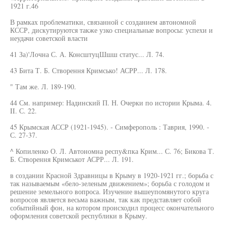
1921 г.46
В рамках проблематики, связанной с созданием автономной
КССР, дискутируются также узко специальные вопросы: успехи и
неудачи советской власти
41 За)'Лочна С. А. КонсштуцШшш статус... Л. 74.
43 Бита Т. Б. Створення Кримсько! АСРР... Л. 178.
" Там же. Л. 189-190.
44 См. например: Надинский П. Н. Очерки по истории Крыма. 4.
II. С. 22.
45 Крымская АССР (1921-1945). - Симферополь : Таврия, 1990. -
С. 27-37.
^ Копиленко О. Л. Автономна респу&пка Крим... С. 76; Бикова Т.
Б. Створення Кримськот АСРР... Л. 191.
в создании Красной Здравницы в Крыму в 1920-1921 гг.; борьба с
так называемым «бело-зеленым движением»; борьба с голодом и
решение земельного вопроса. Изучение вышеупомянутого круга
вопросов является весьма важным, так как представляет собой
событийный фон, на котором происходил процесс окончательного
оформления советской республики в Крыму.