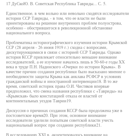
17 ДуСкоЮ. В. Советская Республика Тавриды... С. 5.
Единственное, в чем вольно или невольно сходятся исследователи
истории ССР Тавриды, - в том, что ее власти не были
ориентированы на решение внутренних проблем полуострова,
особенно - обострившегося в революционной обстановке
национального вопроса.
Проблематика историографического изучения истории Крымской
ССР (28 апреля - 26 июня 1919 г.) сходна с вопросами,
дискутирующимися в связи с историей ССР Тавриды. Однако
история КССР привлекает относительно меньшее внимание
исследователей, а ее изучение началось лишь в 50-60-е годы XX
века в труде П.Н. Надинского «Очерки по истории Крыма». В
качестве причин создания республики было высказано мнение о
необходимости защиты Крыма как анклава РСФСР в условиях
гражданской войны и иностранной интервенции18. В то же
время, советский историк права О.И. Чистяков впервые
предположил, что смена названия республики с «Тавриды» на
«Крымская» было констатацией отказа ее властей от
континентальных уездов Таврии19.
Дискуссия о причинах создания КССР была продолжена уже в
постсоветское время20. При этом, основное внимание
исследователи уделили попыткам советской власти учесть
национальный вопрос при создании республики21.
В исследованиях XXI в. акцентировалось внимание на