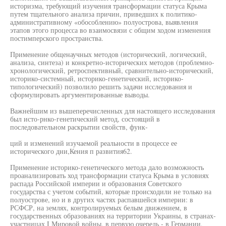
историзма, требующий изучения трансформации статуса Крыма
путем тщательного анализа причин, приведших к политико-
административному «обособлению» полуострова, выявления
этапов этого процесса во взаимосвязи с общим ходом изменения
постимперского пространства.
Применение общенаучных методов (исторический, логический,
анализа, синтеза) и конкретно-исторических методов (проблемно-
хронологический, ретроспективный, сравнительно-исторический,
историко-системный, историко-генетический, историко-
типологический) позволило решить задачи исследования и
сформулировать аргументированные выводы.
Важнейшим из вышеперечисленных для настоящего исследования
был исто-рнко-генетический метод, состоящий в
последовательном раскрытии свойств, функ-
ций и изменений изучаемой реальности в процессе ее
исторического дни,Кения п развития62.
Применение историко-генетического метода дало возможность
проанализировать ход трансформации статуса Крыма в условиях
распада Российской империи и образования Советского
государства с учетом событий, которые происходили не только на
полуострове, но и в других частях распавшейся империи: в
РСФСР, на землях, контролируемых белым движением, в
государственных образованиях на территории Украины, в странах-
участницах I Мировой войны, в первую очередь - в Германии,