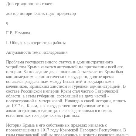
Диссертационного совета
доктор исторических наук, профессор
ч
Г.Р. Наумова
I. Общая характеристика работы
Актуальность темы исследования
Проблема государственного статуса и административного
устройства Крыма является актуальной на протяжении всей его
истории. За последние два с половиной тысячелетия Крым был
конгломератом эллинистических государств, долгое время
оставался разделенным между Византией и государствами
кочевников, Крымским ханством и турецкой администрацией. В
составе Российской империи Крым стал частью Таврической
области, а затем губернии, состоявшей из двух частей -
полуостровной и материковой. Никогда в своей истории, вплоть
до 1917 г., Крым, как государственное образование или
административная единица, не сосредоточивался в своих
естественных географических границах.
История Крыма в его собственных пределах началась с
провозглашения в 1917 году Крымской Народной Республики. В
годы гражданской войны предлагались и отчасти реализовывались