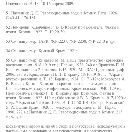
Полуостров. № 13, 10-16 апреля 2009.
51 Пасманик Д. С. Революционные годы в Крыму. Paris, 1926.
С.40-41, 176-181.
52 Немирович-Данченко Г. В. В Крыму при Врангеле. Факты и
итоги. Берлин, 1922. С. 19,29-30.
53 См. например: ГАРК. Ф.Р-2237, Ф.Р-2238, Ф.Р-2240 и др.
54 См. например: Красный Крым. 1921;
55 См. например: Винавер М. М. Наше правительство (крымские
воспоминания 1918-1919 гг.). Париж, 1928. 240 е.; Врангель П. Н.
Воспоминания: в 2-х частях. 1916-1920. M. : ЗАО Центрполиграф,
2006. 783 е.; Кришевский Н. Н. В Крыму (1916-1918 гт.) //Архив
русской революции. Т. 13. Берлин, 1924. С . 71-124; Мокроусов А.
В. В горах Крыма: Записки о красно-партизанском движении в
Врангелевском тылу. Симферополь: Крымгоснздат, 1940. 129 е.;
Немирович-Данченко Г. В. В Крыму при Врангеле. Факты и
итоги. Берлин, 1922. 119 с.; Оболенский В. А. Крым в 1917-1920-е
годы // Крымский архив. 1994. № 1. С. 58-101; Слащев-Крымский
Я. А. Белый Крым. 1920 г.: мемуары и документы. М.: Наука,
1990. 272 е.; Пасманик Д. С. Революционные годы в Крыму. 213
е.; Фрунзе
косвенную информацию об истории полуострова, используемую в
настоящем исследовании для реконструкции политических