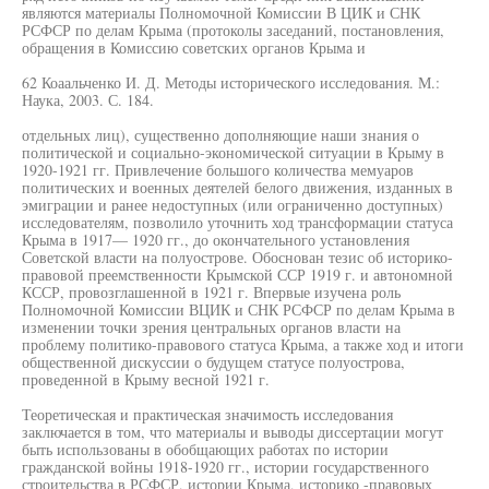
являются материалы Полномочной Комиссии В ЦИК и СНК
РСФСР по делам Крыма (протоколы заседаний, постановления,
обращения в Комиссию советских органов Крыма и
62 Коаальченко И. Д. Методы исторического исследования. М.:
Наука, 2003. С. 184.
отдельных лиц), существенно дополняющие наши знания о
политической и социально-экономической ситуации в Крыму в
1920-1921 гг. Привлечение большого количества мемуаров
политических и военных деятелей белого движения, изданных в
эмиграции и ранее недоступных (или ограниченно доступных)
исследователям, позволило уточнить ход трансформации статуса
Крыма в 1917— 1920 гг., до окончательного установления
Советской власти на полуострове. Обоснован тезис об историко-
правовой преемственности Крымской ССР 1919 г. и автономной
КССР, провозглашенной в 1921 г. Впервые изучена роль
Полномочной Комиссии ВЦИК и СНК РСФСР по делам Крыма в
изменении точки зрения центральных органов власти на
проблему политико-правового статуса Крыма, а также ход и итоги
общественной дискуссии о будущем статусе полуострова,
проведенной в Крыму весной 1921 г.
Теоретическая и практическая значимость исследования
заключается в том, что материалы и выводы диссертации могут
быть использованы в обобщающих работах по истории
гражданской войны 1918-1920 гг., истории государственного
строительства в РСФСР, истории Крыма, историко -правовых