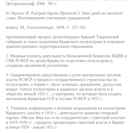
Цегпрполиграф, 2006. 783 с.
61 Фрунзе И. Разгром барона Врангеля // Этих дней не смолкнет
слава. Воспоминания участников гражданской
вошгы. М.: Госполитиздат, 1958. С. 327-342.
противоречивый процесс дезинтеграции бывшей Таврической
губернии и этапы выделения Крымского полуострова в отдельное
административно-территориальное образование.
2. Впервые изучить деятельность Полномочной Комиссии ВЦИК и
СНК РСФСР по делам Крыма по подготовке полуострова к
созданию автономной республики.
3. Скорректировать представление о роли центральных органов
власти РСФСР в процессе государственного строительства на
полуострове; о борьбе с «бело-зеленым» движением; дискуссии
вокруг статуса полуострова в крымских органах власти и в
обществе весной 1921 г.; о критериях, по которым была создана
автономная Крымская ССР в составе РСФСР в 1921 г.
3. Уточнить информацию о попытке возрождения на полуострове
Крымского ханства в 1918 г.; деятельности крымско-татарской
партии «Милли Фир-ка» и ее сотрудничестве с советской властью
в 1919-1920 гг.; процессе организации советской власти в Крыму
в конце 1920 - начале 1921 г.