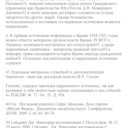
Пасманик51, бывший начальником отдела печати Гражданского
управления при Правительстве Юга России Д.В. Немирович-
Данченко52 в своих мемуарах регулярно ссылаются на устные
свидетельства других людей. Однако большинство
использованных в настоящем исследовании источников являются
первичными.
4. К прямым источникам информации о Крыме 1918-1921 годов
можно отнести материалы органов власти Крыма, РСФСР и
Украины, касающиеся внутренних дел полуострова53, а среди
нарративных памятников - материалы крымской прессы54 и
мемуары, прямо касающиеся истории Крыма периода гражданской
войны55. Остальные документальные и нарративные источники
содержат
47 Отдельные материалы служебной и дипломатической
переписки, такие как докладная записка М.Х. Султан-
Галиева, содержат признаки нарративного источника, так как
включают в себя личностные оценки описываемых в них событий.
4« РГАСПИ. Ф. 71. On. 35. Д. 954.
49 См.: Последняя рукопись Сабри Айвазова. Дело партии
«Милли Фирка». Документы свидетельствуют. Симферополь:
ДОЛЯ, 2009. С.82-84, 69-70.
50 Сейдамет Дж. Некоторые воспоминании // Полуостров. № 12.
20 марта 2009; Сейдамет. Дж. Некоторые воспоминания //