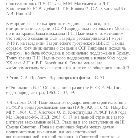
присоединились П.Н. Гарчев, М.М. Максименко и Л.П.
Кононенко10, Ю.В. Дубко11, Т.Б. Быкова12, С.А. Заулочная13 и
A.B. Ишин14.
Компромиссная точка зрения, исходившая из того, что
инициатива по созданию ССР Тавриды шла не только из Москвы,
но и из Крыма, была высказана П.Н. Надинским, отметившим,
что вопрос о создании ССР Тавриды рассматривался 21 марта
1918 г. на заседании Таврического губернского ЦИК15. Таким
образом, хотя инициатива о создании ССР Тавриды и исходила
«сверху», но была обсуждена и официально поддержана в Крыму.
Точку зрения П.Н. Надин-ского поддержали в начале 90-х годов
XX века А.Г. и В.Г. Зарубины16. Тем не менее, эта
«компромиссная» точка зрения так и не стала общепризнанной17.
5 Усов. С.А. Проблема Черноморского флота... С. 71.
6 Филимонов В. Г. Образование и развитие РСФСР. M.: Гос.
издат. юрид. лит-ры, 1963. С. 37, 39.
7 Чистяков О. И. Национально-государственное строительство в
РСФСР в годы гражданской войны (1918-1920 гг.). М.: ИЗД.-ВО
МГУ, 1964. С. 5; Чистяков О. И. Конституция РСФСР 1918 года.
М.: «Зерцало-М», ИКД, 2003. С. 17 (на данной странице автор
цитирует высказывание И.В. Сталина в его выступлении на III
Съезде Советов: «Пока не кончилась борьба между двумя
политическими течениями: националистической
контрреволюцией, с одной стороны, и Советской властью - с