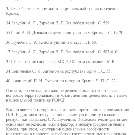
3. Своеобразие экономики и национальный состав населения
Крыма.
34 Зарубин А. Г., Зарубин В. Г. Без победителей. С. 529.
551шин А. В. Дгялыпсть державши усганов у Криму... С. 19-20.
36 Заулочиа С. А. Конститушнний статус... Л. 68.
17 Зарубин А. Г., Зарубин В. Г. Без победителей. С. 587-616.
311 Исключение составляет КССР. Об этом см. выше - М.К.
34 Копиленко О. Л. Автономна рсспубл1ка Крим... С. 55.
40 ¡{адинский П. Н. Очерки по истории Крыма. Ч. П. С. 22.
В целом, он считал, что данное решение полностью отвечало
вопросам территориальной и хозяйственной целостности, а также
национальной политике РСФСР.
В постсоветской историографии прямо противоположную мнению
П.Н. Надинского точку зрения на главную причину создания
республики высказала С.А. Заулочная. Исследовательница считает
основным не экономический фактор, а международное значение
Крыма, при этом, культурно-национальные особенности
полуострова в процессе разработки государственных механизмов