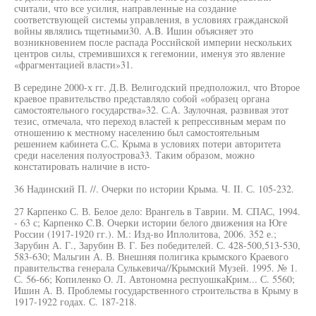
считали, что все усилия, направленные на создание
соответствующей системы управления, в условиях гражданской
войны являлись тщетными30. A.B. Ишин объясняет это
возникновением после распада Российской империи нескольких
центров силы, стремившихся к гегемонии, именуя это явление
«фрагментацией власти»31.
В середине 2000-х гг. Д.В. Велигодский предположил, что Второе
краевое правительство представляло собой «образец органа
самостоятельного государства»32. С.А. Заулочная, развивая этот
тезис, отмечала, что переход властей к репрессивным мерам по
отношению к местному населению был самостоятельным
решением кабинета С.С. Крыма в условиях потери авторитета
среди населения полуострова33. Таким образом, можно
констатировать наличие в исто-
36 Надинский П. //. Очерки по истории Крыма. Ч. II. С. 105-232.
27 Карпенко С. В. Белое дело: Врангель в Таврии. M. СПАС, 1994.
- 63 с; Карпенко C.B. Очерки истории белого движения на Юге
России (1917-1920 гг.). M.: Изд-во Иплолитова, 2006. 352 е.;
Зарубин А. Г., Зарубин В. Г. Без победителей. С. 428-500,513-530,
583-630; Мальгин А. В. Внешняя полигика крымского Краевого
правительства генерала Сулькевича//Крымский Музей. 1995. № 1.
С. 56-66; Копиленко О. Л. Автономна респуошкаКрим... С. 5560;
Ишин А. В. Проблемы государственного строительства в Крыму в
1917-1922 годах. С. 187-218.