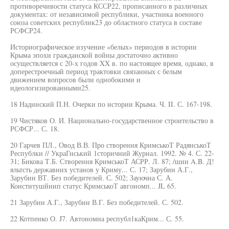
противоречивости статуса КССР22, прописанного в различных
документах: от независимой республики, участника военного
союза советских республик23 до областного статуса в составе
РСФСР24.
Историографическое изучение «белых» периодов в истории
Крыма эпохи гражданской войны достаточно активно
осуществляется с 20-х годов XX в. по настоящее время, однако, в
доперестроечный период трактовки связанных с белым
движением вопросов были однобокими и
идеологизированными25.
18 Надинский П.Н. Очерки по истории Крыма. Ч. II. С. 167-198.
19 Чистяков О. И. Национально-государственное строительство в
РСФСР... С. 18.
20 Гарчев ПЛ., Овод В.В. Про створення КримськоТ РадянськоТ
Республки // УкраГнський 1сторичний Журнал. 1992. № 4. С. 22-
31; Бикова Т.Б. Створення КримськоТ АСРР. Л. 87; /шин A.B. Д!
яльтсть державних установ у Криму... С. 17; Зарубин А.Г.,
Зарубин ВТ. Без победителей. С. 502; Зауючна С. А.
Конститушйнип статус КримськоТ авгономп... JL 65.
21 Зарубин А.Г., Зарубин В.Г. Без победителей. С. 502.
22 Котпеико О. J7. Автономна республ1каКрим... С. 55.