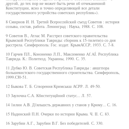
другой, до тех пор не может бьгть речи об отчеканенной
Конституции, ясно и точно определяющей все детали
государственного устройства советских республик»).
8 Смирнов И. Н. Третий Всероссийский съезд Советов : история
созыва, состав, работа. Ленинград : Наука, 1988. С. 108.
9 Советов В., Атлас М. Расстрел советского правительства
Крымской Республики Тавриды: сборник к 15-тилети(о со дня
расстрела. Симферополь: Гос. издат. КрымАССР, 1933. С. 7-8.
10 Гарчев ПЛ., Кононенко Л.П., Максименко Af.AÍ. Республика
Таврида. К.: Политизд. Украины, 1990. С. 35.
11 Дубко Ю. В. Советская Республика Тавриды : авшгпора
большевистского государственного строительства. Симферополь,
1999.CJ0-51.
12 Быкова Т. Б. Сгворення Кримськш АСРР. Л. 49-50.
13 Заулочна С.А. Кбнститущйний статус... Л. 57.
14 1илин A.B. Д1яльшсть державних у станов у Крнму... С. 16.
15 Надинский П.Н. Очерки по истории Крыма. Ч. II. С. 83.
16 Зарубии А.Г., Зарубин В.Г. Без победителей. С. 330.