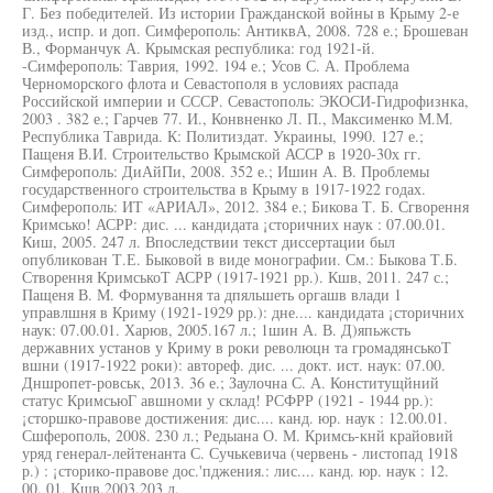
Г. Без победителей. Из истории Гражданской войны в Крыму 2-е
изд., испр. и доп. Симферополь: АнтиквА, 2008. 728 е.; Брошеван
В., Форманчук А. Крымская республика: год 1921-й.
-Симферополь: Таврия, 1992. 194 е.; Усов С. А. Проблема
Черноморского флота и Севастополя в условиях распада
Российской империи и СССР. Севастополь: ЭКОСИ-Гидрофизнка,
2003 . 382 е.; Гарчев 77. И., Конвненко Л. П., Максименко М.М.
Республика Таврида. К: Политиздат. Украины, 1990. 127 е.;
Пащеня В.И. Строительство Крымской АССР в 1920-30х гг.
Симферополь: ДиАйПи, 2008. 352 е.; Ишин А. В. Проблемы
государственного строительства в Крыму в 1917-1922 годах.
Симферополь: ИТ «АРИАЛ», 2012. 384 е.; Бикова Т. Б. Сгворення
Кримсько! АСРР: дис. ... кандидата ¡сторичних наук : 07.00.01.
Киш, 2005. 247 л. Впоследствии текст диссертации был
опубликован Т.Е. Быковой в виде монографии. См.: Быкова Т.Б.
Створення КримськоТ АСРР (1917-1921 рр.). Кшв, 2011. 247 с.;
Пащеня В. М. Формування та дпяльшеть оргашв влади 1
управлшня в Криму (1921-1929 рр.): дне.... кандидата ¡сторичних
наук: 07.00.01. Харюв, 2005.167 л.; 1шин А. В. Д)япьжсть
державних установ у Криму в роки революцн та громадянськоТ
вшни (1917-1922 роки): автореф. дис. ... докт. ист. наук: 07.00.
Дншропет-ровськ, 2013. 36 е.; Заулочна С. А. Конститущйний
статус КримсьюГ авшноми у склад! РСФРР (1921 - 1944 рр.):
¡сторшко-правове достижения: дис.... канд. юр. наук : 12.00.01.
Сшферополь, 2008. 230 л.; Редыана О. М. Кримсь-кнй крайовий
уряд генерал-лейтенанта С. Сучькевича (червень - листопад 1918
р.) : ¡сторико-правове дос.'пджения.: лис.... канд. юр. наук : 12.
00. 01. Кшв,2003.203 л.