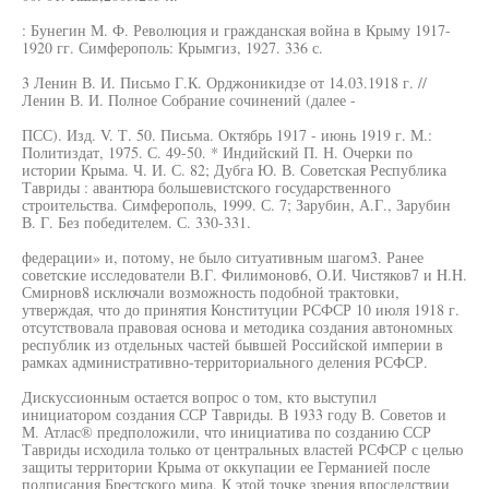
: Бунегин М. Ф. Революция и гражданская война в Крыму 1917-
1920 гг. Симферополь: Крымгиз, 1927. 336 с.
3 Ленин В. И. Письмо Г.К. Орджоникидзе от 14.03.1918 г. //
Ленин В. И. Полное Собрание сочинений (далее -
ПСС). Изд. V. Т. 50. Письма. Октябрь 1917 - июнь 1919 г. М.:
Политиздат, 1975. С. 49-50. * Индийский П. Н. Очерки по
истории Крыма. Ч. И. С. 82; Дубга Ю. В. Советская Республика
Тавриды : авантюра большевистского государственного
строительства. Симферополь, 1999. С. 7; Зарубин, А.Г., Зарубин
В. Г. Без победителем. С. 330-331.
федерации» и, потому, не было ситуативным шагом3. Ранее
советские исследователи В.Г. Филимонов6, О.И. Чистяков7 и H.H.
Смирнов8 исключали возможность подобной трактовки,
утверждая, что до принятия Конституции РСФСР 10 июля 1918 г.
отсутствовала правовая основа и методика создания автономных
республик из отдельных частей бывшей Российской империи в
рамках административно-территориального деления РСФСР.
Дискуссионным остается вопрос о том, кто выступил
инициатором создания ССР Тавриды. В 1933 году В. Советов и
М. Атлас® предположили, что инициатива по созданию ССР
Тавриды исходила только от центральных властей РСФСР с целью
защиты территории Крыма от оккупации ее Германией после
подписания Брестского мира. К этой точке зрения впоследствии