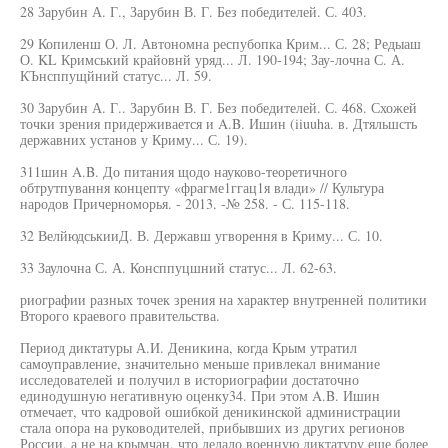
28 Зарубин А. Г., Зарубин В. Г. Без победителей. С. 403.
29 Копиленш О. Л. Автономна респубопка Крим... С. 28; Редыаш
О. KL Кримський крайовнй уряд... Л. 190-194; Зау-лочна С. А.
КЪнсппущйний статус... Л. 59.
30 Зарубин А. Г.. Зарубин В. Г. Без победителей. С. 468. Схожей
точки зрения придерживается и A.B. Ишин (iiuuha. в. Дтяльшсть
державних установ у Криму... С. 19).
311шин A.B. До питания щодо науково-теоретичного
обтрутпування концепту «фрагме1ггац1я влади» // Культура
народов Причерноморья. - 2013. -№ 258. - С. 115-118.
32 ВелйюдськииД. В. Державш угворення в Криму... С. 10.
33 Заулочна С. А. Консппуцшний статус... Л. 62-63.
риографии разных точек зрения на характер внутренней политики
Второго краевого правительства.
Период диктатуры А.И. Деникина, когда Крым утратил
самоуправление, значительно меньше привлекал внимание
исследователей и получил в историографии достаточно
единодушную негативную оценку34. При этом A.B. Ишин
отмечает, что кадровой ошибкой деникинской администрации
стала опора на руководителей, прибывших из других регионов
России, а не на крымчан, что делало военную диктатуру еще более