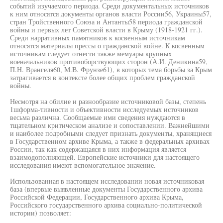
событий изучаемого периода. Среди документальных источников
к ним относятся документы органов власти России56, Украины57,
стран Тройственного Союза и Антанты58 периода гражданской
войны и первых лет Советской власти в Крыму (1918-1921 гг.).
Среди нарративных памятников к косвенным источникам
относятся материалы прессы о гражданской войне. К косвенным
источникам следует отнести также мемуары крупных
военачальников противоборствующих сторон (А.И. Деникина59,
П.Н. Врангеля60, М.В. Фрунзе61), в которых тема борьбы за Крым
затрагивается в контексте более общих проблем гражданской
войны.
Несмотря на обилие и разнообразие источниковой базы, степень
1шформа-тивности и объективности исследуемых источников
весьма различна. Сообщаемые ими сведения нуждаются в
тщательном критическом анализе и сопоставлении. Важнейшими
и наиболее подробными следует признать документы, хранящиеся
в Государственном архиве Крыма, а также в федеральных архивах
России, так как содержащаяся в них информация является
взаимодополняющей. Европейские источники для настоящего
исследования имеют вспомогательное значение.
Использованная в настоящем исследовании новая источниковая
база (впервые выявленные документы Государственного архива
Российской Федерации, Государственного архива Крыма,
Российского государственного архива социально-политической
истории) позволяет: