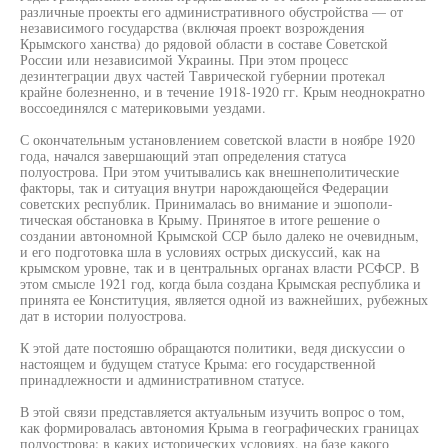
различные проекты его административного обустройства — от
независимого государства (включая проект возрождения
Крымского ханства) до рядовой области в составе Советской
России или независимой Украины. При этом процесс
дезинтеграции двух частей Таврической губернии протекал
крайне болезненно, и в течение 1918-1920 гг. Крым неоднократно
воссоединялся с материковыми уездами.
С окончательным установлением советской власти в ноябре 1920
года, начался завершающий этап определения статуса
полуострова. При этом учитывались как внешнеполитические
факторы, так и ситуация внутри нарождающейся Федерации
советских республик. Принималась во внимание и эшополи-
тическая обстановка в Крыму. Принятое в итоге решение о
создании автономной Крымской ССР было далеко не очевидным,
и его подготовка шла в условиях острых дискуссий, как на
крымском уровне, так и в центральных органах власти РСФСР. В
этом смысле 1921 год, когда была создана Крымская республика и
принята ее Конституция, является одной из важнейших, рубежных
дат в истории полуострова.
К этой дате постояшю обращаются политики, ведя дискуссии о
настоящем и будущем статусе Крыма: его государственной
принадлежности и административном статусе.
В этой связи представляется актуальным изучить вопрос о том,
как формировалась автономия Крыма в географических границах
полуострова: в каких исторических условиях, на базе какого