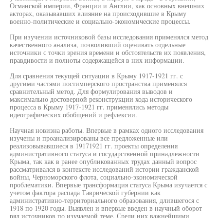
Османской империи, Франции и Англии, как основных внешних
акторах, оказывавших влияние на происходившие в Крыму
военно-политические и социально-экономические процессы.
При изучении источниковой базы исследования применялся метод
качественного анализа, позволивший оценивать отдельные
источники с точки зрения времени и обстоятельств их появления,
правдивости и полноты содержащейся в них информации.
Для сравнения текущей ситуации в Крыму 1917-1921 гг. с
другими частями постимперского пространства применялся
сравнительный метод. Для формулирования выводов и
максимально достоверной реконструкции хода исторического
процесса в Крыму 1917-1921 гг. применялись методы
идеографических обобщений и рефлексии.
Научная новизна работы. Впервые в рамках одного исследования
изучены и проанализированы все предложенные или
реализовывавшиеся в 19171921 гг. проекты определения
административного статуса и государственной принадлежности
Крыма, так как в ранее опубликованных трудах данный вопрос
рассматривался в контексте исследований истории гражданской
войны, Черноморского флота, социально-экономической
проблематики. Впервые трансформация статуса Крыма изучается с
учетом фактора распада Таврической губернии как
административно-территориального образования, длившегося с
1918 по 1920 годы. Выявлен и впервые введен в научный оборот
ряд источников по изучаемой теме. Среди них важнейшими