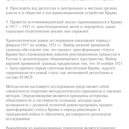
4. Проследить ход дискуссии в центральных и местных органах
власти и в обществе о послереволюционном устройстве Крыма.
5. Провести источниковедческий анализ принимавшихся в Крыму
в 1917— 1921 гг. конституционных актов и определить, какие
социально-политические реалии они отражают.
Хронологические рамки исследования охватывают период с
февраля 1917 по ноябрь 1921 гг. Выбор нижней временной
границы обусловлен тем, что процесс трансформации статуса
Крыма был спровоцирован началом революционных процессов в
России и дезинтеграции общеимперского пространства. Выбор
верхней временной границы продиктован тем, что 10 ноября 1921
г. была принята первая советская конституция Крыма, надолго
закрепившая его новый статус как автономной республики в
составе РСФСР.
Методология настоящего исследования представляет собой
совокупность теоретико-методологических принципов и научных
методов. Определяющими являются принципы историзма,
объективности и системности познания, которые дали
возможность с должной полнотой реконструировать процесс
трансформации статуса Крыма в период революции и
гражданской войны и обеспечить достоверность результатов
исследования.
Важнейшим из вышеназванных принципов является принцип