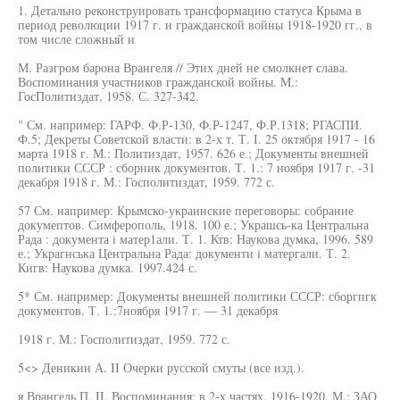
1. Детально реконструировать трансформацию статуса Крыма в
период революции 1917 г. и гражданской войны 1918-1920 гг., в
том числе сложный и
М. Разгром барона Врангеля // Этих дней не смолкнет слава.
Воспоминания участников гражданской войны. M.:
ГосПолитиздат, 1958. С. 327-342.
" См. например: ГАРФ. Ф.Р-130, Ф.Р-1247, Ф.Р.1318; РГАСПИ.
Ф.5; Декреты Советской власти: в 2-х т. Т. I. 25 октября 1917 - 16
марта 1918 г. М.: Политиздат, 1957. 626 е.; Документы внешней
политики СССР : сборник документов. Т. 1.: 7 ноября 1917 г. -31
декабря 1918 г. М.: Госполитиздат, 1959. 772 с.
57 См. например: Крымско-украинские переговоры: собрание
докумептов. Симферополь, 1918. 100 е.; Украшсь-ка Центральна
Рада : документа i матер1али. Т. 1. Ктв: Наукова думка, 1996. 589
е.; Украгнська Центральна Рада: документи i матергали. Т. 2.
Кигв: Наукова думка. 1997.424 с.
5* См. например: Документы внешней политики СССР: сборгпгк
документов. Т. 1.:7ноября 1917 г. — 31 декабря
1918 г. М.: Госполитиздат, 1959. 772 с.
5<> Деникин А. II Очерки русской смуты (все изд.).
я Врангель П. II. Воспоминания: в 2-х частях. 1916-1920. М.: ЗАО