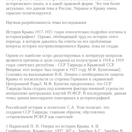
исторического опыта, и в какой правовой форме. Это тем более
актуально, что данная тема в России, Украине и Крыму очень
серьезно политизируется.
Научная разработанность темы исследования
История Крыма 1917-1921 годов относительно подробно изучена в
историографии1. Однако, обобщающий труд по истории этого
периода, в котором давались бы ответы на все проблемные
вопросы истории постреволюционного Крыма, пока не создан.
Одним из наиболее остро дискутируемых в литературе вопросов
являются причины и цели создания на полуострове в 1918 и 1919
годах советских республик - ССР Тавриды и Крымской ССР.
Впервые этот вопрос был поднят в 1927 году М.Ф. Бунегиным2.
Ссылаясь на высказывание В.И. Ленина о необходимости защиты
Крыма от посягательств со стороны Германии и украинской
Центральной Рады3, М.Ф. Бунегин предположил, что ССР
Тавриды была создана под влиянием фактора внешней угрозы по
инициативе центральных властей РСФСР. В последующем, данная
точка зрения многократно повторялась в историографии4.
Российский историк и политолог С.А. Усов полагает, что
создание ССР Тавриды, главным образом, обусловлено
«становлением РСФСР как советской
1 Надинский П. Н. Очерки по истории Крыма. 4. II.
Симферополь: Крымиздат, 1957. 302 е.; Зарубин А.Г., Зарубин В.