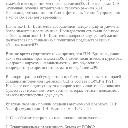
тяжелой в восприятии местного населения35. В то же время, С.А.
Заулочная, отмечая авторитарный характер режима А.И.
Деникина, считала, что это был эффективный способ управления
в условиях военного времени36.
Политике П.Н. Врангеля в современной историографии уделяется
более значительное внимание. Исследователи отмечали большую
гибкость политики П.Н. Врангеля в вопросах внутренней жизни
полуострова по сравнению с политикой предшествовавших
«белых» властей37.
В то же время существует точка зрения, что П.Н. Врангель, равно
как и остальные правительства38, в своем политическом курсе был
««заражен вирусом» независимости», что обусловило
«определенную преемственность» в его действиях39.
В историографии обсуждаются и проблемы, связанные с историей
создания автономной Крымской ССР в составе РСФСР в 1921 г.
Наиболее остро дискутируется вопрос о причинах ее образования.
Существует несколько точек зрения, которые отчасти дополняют,
отчасти противоречат друг другу.
Впервые перечень причин создания автономной Крымской ССР
был сформулирован П.Н. Надинским в 1957 г.40:
1. Своеобразие географического положения полуострова.
2. Территориальная отдаленность Крыма от РСФСР.