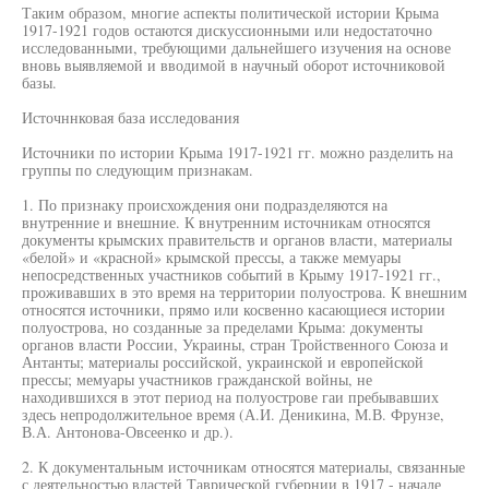
Таким образом, многие аспекты политической истории Крыма
1917-1921 годов остаются дискуссионными или недостаточно
исследованными, требующими дальнейшего изучения на основе
вновь выявляемой и вводимой в научный оборот источниковой
базы.
Источннковая база исследования
Источники по истории Крыма 1917-1921 гг. можно разделить на
группы по следующим признакам.
1. По признаку происхождения они подразделяются на
внутренние и внешние. К внутренним источникам относятся
документы крымских правительств и органов власти, материалы
«белой» и «красной» крымской прессы, а также мемуары
непосредственных участников событий в Крыму 1917-1921 гг.,
проживавших в это время на территории полуострова. К внешним
относятся источники, прямо или косвенно касающиеся истории
полуострова, но созданные за пределами Крыма: документы
органов власти России, Украины, стран Тройственного Союза и
Антанты; материалы российской, украинской и европейской
прессы; мемуары участников гражданской войны, не
находившихся в этот период на полуострове гаи пребывавших
здесь непродолжительное время (А.И. Деникина, М.В. Фрунзе,
В.А. Антонова-Овсеенко и др.).
2. К документальным источникам относятся материалы, связанные
с деятельностью властей Таврической губернии в 1917 - начале