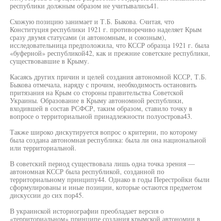
республики должным образом не учитывались41.
Схожую позицию занимает и Т.Б. Быкова. Считая, что
Конституция республики 1921 г. противоречиво наделяет Крым
сразу двумя статусами (и автономным, и союзным),
исследовательница предположила, что КССР образца 1921 г. была
«буферной» республикой42, как и прежние советские республики,
существовавшие в Крыму.
Касаясь других причин и целей создания автономной КССР, Т.Б.
Быкова отмечала, наряду с прочим, необходимость остановить
притязания на Крым со стороны правительства Советской
Украины. Образование в Крыму автономной республики,
входившей в состав РСФСР, таким образом, ставило точку в
вопросе о территориальной принадлежности полуострова43.
Также широко дискутируется вопрос о критерии, по которому
была создана автономная республика: была ли она национальной
или территориальной.
В советский период существовала лишь одна точка зрения —
автономная КССР была республикой, созданной по
территориальному принципу44. Однако в годы Перестройки были
сформулированы и иные позиции, которые остаются предметом
дискуссии до сих пор45.
В украинской историографии преобладает версия о
«территориальном» принципе создания крымской автономии в