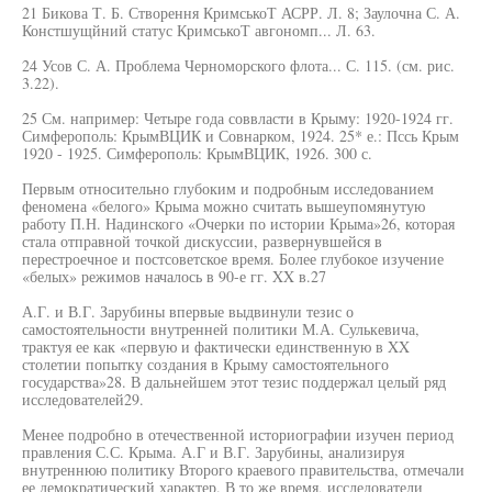
21 Бикова Т. Б. Створення КримськоТ АСРР. Л. 8; Заулочна С. А.
Констшущйний статус КримськоТ авгономп... Л. 63.
24 Усов С. А. Проблема Черноморского флота... С. 115. (см. рис.
3.22).
25 См. например: Четыре года соввласти в Крыму: 1920-1924 гг.
Симферополь: КрымВЦИК и Совнарком, 1924. 25* е.: Пссь Крым
1920 - 1925. Симферополь: КрымВЦИК, 1926. 300 с.
Первым относительно глубоким и подробным исследованием
феномена «белого» Крыма можно считать вышеупомянутую
работу П.Н. Надинского «Очерки по истории Крыма»26, которая
стала отправной точкой дискуссии, развернувшейся в
перестроечное и постсоветское время. Более глубокое изучение
«белых» режимов началось в 90-е гг. XX в.27
А.Г. и В.Г. Зарубины впервые выдвинули тезис о
самостоятельности внутренней политики М.А. Сулькевича,
трактуя ее как «первую и фактически единственную в XX
столетии попытку создания в Крыму самостоятельного
государства»28. В дальнейшем этот тезис поддержал целый ряд
исследователей29.
Менее подробно в отечественной историографии изучен период
правления С.С. Крыма. А.Г и В.Г. Зарубины, анализируя
внутреннюю политику Второго краевого правительства, отмечали
ее демократический характер. В то же время, исследователи