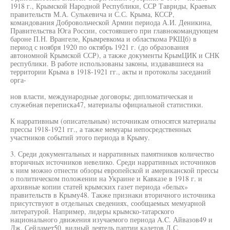
1918 г., Крымской Народной Республики, ССР Тавриды, Краевых
правительств М.А. Сулькевича и С.С. Крыма, КССР,
командования Добровольческой Армии периода А.И. Деникина,
Правительства Юга России, состоявшего при главнокомандующем
бароне П.Н. Врангеле, Крымревкома и областкома РКЩб) в
период с ноября 1920 по октябрь 1921 г. (до образования
автономной Крымской ССР), а также документы КрымЦИК и СНК
республики. В работе использованы законы, издававшиеся на
территории Крыма в 1918-1921 гг., акты и протоколы заседаний
орга-
нов власти, международные договоры; дипломатическая и
служебная переписка47, материалы официальной статистики.
К нарративным (описательным) источникам относятся материалы
прессы 1918-1921 гг., а также мемуары непосредственных
участников событий этого периода в Крыму.
3. Среди документальных и нарративных памятников количество
вторичных источников невелико. Среди нарративных источников
к ним можно отнести обзоры европейской и американской прессы
о политическом положении на Украине и Кавказе в 1918 г. и
архивные копии статей крымских газет периода «белых»
правительств в Крыму48. Также признаки вторичного источника
присутствуют в отдельных сведениях, сообщаемых мемуарной
литературой. Например, лидеры крымско-татарского
национального движения изучаемого периода A.C. Айвазов49 и
Дж. Сейдамет50, видный деятель партии кадетов Д.С.