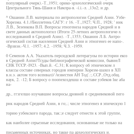
популярный очерк).-Т.,1951; орико-эрхеологяческнй очерк
Центрального Тянь-Шаня и Намлра-я. -í.i.-л. ,13о2; и др.
^ Ошанин Л.В. материалы по антропологии Средней Азии. Узбе-
Хорезма. 4.1.//Бюллетень САГУ: г 16. -Т.,1927; Ч.П., 1928; ' ник
Л.В., Зезенкова В.П. Вопросы этногенеза народов Средней и в
свете данных актоопологил (Итоги 25-летних антропологиче-х
исследований в Средней Азии). -Т.,1353; Ошанин Л.Б. Антро-
огический состав населения Средней Азии и этногенез ее напо-.
-Врзвзн.-Ч.1. -1957; 4.2. -1958; Ч.З. -1959.
0 Семенов A.A. Указатель персидской литерагуоы по истории екоз
в Средней Азпи//Тсуды библиографической комиссии, бывиеЛ
СНК TCCP.-I923. -Вып.й. -С.31; К вопросу об этническом л
классы составе северных городов империи Хорезм-шахоз в ХП
в.н.э. актом того всеивал)/ /известия АН Тод'.:;.ССР.,Отд.общ.
наук, 2. -12; Б вопросу о поопехоздешш и составе узбеков lue аба
на-
др., ггзгелшо изучавшие вопросы дровней п средневековой пего
рнк народов Средней Азии, в го;.; числе этногенез я эпическую 1
торию узбекского парода, так:;е следует отнести к этой группе,
как наиболее серьезные исследования, основанные не только на
письменных источниках, но такке па археологических и.