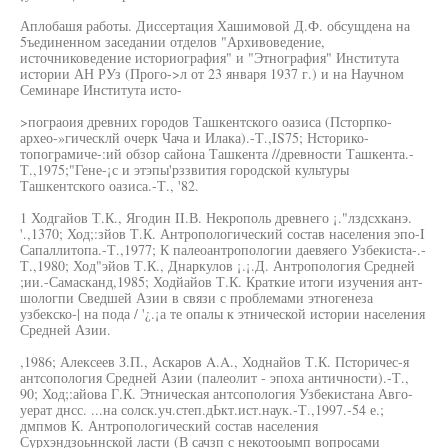
Аплобашя работы. Диссертация Хашимовой Д.Ф. обсущдена на
5ъединенном заседании отделов "Архивоведение,
источниковедение историография" и "Этнография" Института
истории АН РУз (Прого->л от 23 января 1937 г.) и на Научном
Семинаре Института исто-
>пограоия древних городов Ташкентского оазиса (Псторпко-
архео-»гическлй очерк Чача и Илака).-Т.,IS75; Нсторико-
топограмиче-:ий обзор сайона Ташкента //древности Ташкента.-
Т.,1975;"Гене-¡с и этэпы'рззвития городской культуры
Ташкентского оазиса.-Т., '82.
1 Ходгайов Т.К., Ягодин II.В. Некрополь древнего ¡."лздсхканэ.
'.,1370; Ход;:зйов Т.К. Антропологический состав населения эпо-I
Сапаллитопа.-Т.,1977; К палеоантропологии даевяего Узбекиста-.-
Т.,1980; Ход"эйов Т.К., Днаркулов ¡.¡.Д. Антропология Средней
;ии.-Самасканд,1985; Ходйайов Т.К. Краткие итоги изучения ант-
шологпи Сведшей Азии в связи с проблемами этногенеза
узбекско-| на пода / '¿.¡а те опалы к этнической истории населения
Средней Азии.
,1986; Алексеев З.П., Аскаров A.A., Ходнайов Т.К. Псторичес-я
антсопология Средней Азии (палеолит - эпоха античности).-Т.,
90; Ход;:айова Г.К. Этническая антсопология Узбекистана Авго-
уерат днсс. ...на солск.уч.степ.дЬкт.ист.наук.-Т.,1997.-54 е.;
дмпмов К. Антропологический состав населения
Сурхэндзоьннской ласти (В сачзп с некотооымп вопросами