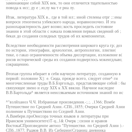
заминающие собой XIX век, то они отличится тщательностью
повода к исс; ду е ;.ю;лу ма т е риа лу.
Итак, литература XIX в., где в той ил:; иной стелены отрг ;::ены
вопроси этногенеза узбекского народа, норавнознзчнз. И эта
разнохарактерность дает возмо;:кость проследить состояние
знании в этой области с начала появления первых сведений об ;
беках до создания солидных трудов об их компонентах.
Вследствие необходимости рассмотрения широкого круга гр; доз
по истории, этнографии, археологии, антропологии, ллнгви(
тике, о гаказ ограниченности объема диссертации, изложение в(
росов исторической среды их создания подверглось мзкеигдлыю;
сокращению.
Втопая группа вбирает в себя научную литературу, созданную в
первой: половине X}: е. Сюда, прежде всего, следует отне^ ги
многочисленные труды В.Б.Бзргольдз, представляющие собой : бы
связующее звено и езду XIX к XX ввкзш. Научное наследие
В.В.Бартольда^ является неиссякаемым источником знаний по ис
^"взлйханоз Ч.Ч. Избранные произведения.-;.;. ,1366; Взмбе
Путешествие по Средней Азии.-СПб.,1855; Очерки Средней Азии
полнение к Путешествию по Сседней Азии.
А.Вамбери.проОюссора точных языков и литературы при
Иранском унивеоситеге)Т-ц.,1& Очерк ;:сизни и нравов
ВостокаСПропзведенпе автооз "Путешестви. по Средней Азии ).-
СПб.,1877; Радяов В.В. Из Сибирии(Сграниц дневника