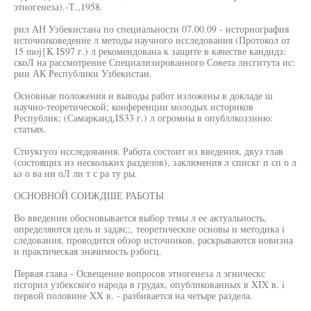
этногенеза).-Т.,1958.
рил АН Узбекистана по специальности 07.00.09 - историография
источниковедение л методы научного исследования (Протокол от
15 moj{K IS97 г.) л рекомендована к защите в качестве кандидз:
скоЛ на рассмотрение Специализированного Совета лнсгитута ис:
рии АК Республики Узбекистан.
Основные положения и выводы работ изложены в докладе ш
научно-теоретической; конференции молодых историков
Республик; (Самарканд,IS33 г.) л огромны в опубллкоззнню:
статьях.
Стиукгуоз исследования. Работа состоит из введения, двуз глав
(состоящих из нескольких разделов), заключения л спискг п сп о л
ьз о ва нн оЛ ли т с ра ту ры.
ОСНОВНОЙ СОИЖДШЕ РАБОТЫ
Во введении обосновывается выбор темы л ее актуальность,
определяются цель и задач;;, теоретические основы и методика i
следования, проводится обзор источников, раскрываются новизна
и практическая значимость рэбогц.
Первая глава - Освещение вопросов этногенеза л эгническс
псгорил узбекского народа в грудах, опубликованных в XIX в. i
первой половине XX в. - разбивается на четыре раздела.