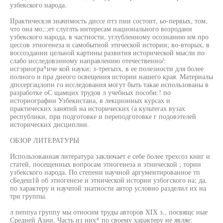
узбекского народа.
IIрактическэя значпмость диссе птз пии состоит, ьо-первых, том,
что она мо;:;ет слуглть интересам национального возродани
узбекского народа, в частности, углубленному осознанию им про
цессов этногенеза и самобытной этической истории; во-вторых, в
воссоздании цельной картины развития исторической мысли по
слабо исследовзнному направлению отечественно/:
исгэриогра^иче кой науки; з-трегьпх, в ее полезности для более
полного и пра диеого освещения истории нашего края. Материалы
дпссергацлопн го исследования могут быть такае использованы в
разработке оС щамцих трудов л учебных пособи:! по
историографии Узбекистана, в лекционных курсах и
практических занятий на исторических (а культегах вузах
республики, при подготовке и переподготовке г подовэтелей
исторических дисциплин.
ОБЗОР ЛИТЕРАТУРЫ
Использованная литература заключает е себе более трехсоз книг и
статей, посещенных вопросам этногенеза и этнической ; тории
узбекского народа. По степени научной аргументированное тп
сБедеш1й об этногенезе и этнической истории узбогского на; да,
по характеру и научпой знатности автор условно разделил их на
три группы.
л пеппуа группу мы относим труды авторов XIX з., посвящс ные
Средней Азии. Часть из них* по своему характеру не являе: