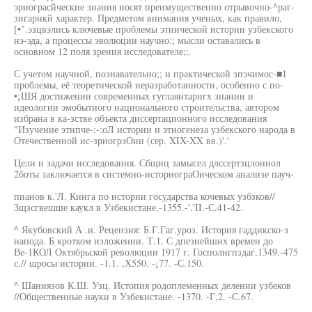
эриограсйческие знания носят преимущественно отрывочно-^раг-
зигарнкй характер. Предметом внимания ученых, как правило,
[•".эзцвэлись ключевые проблемы этнической истории узбекского
нэ-эда, а процессы эволюции научно:; мысли оставались в
основном 12 поля зрения исследователе;;.
С учетом научной, познавательно;; и практической зпэчимос-■1
проблемы, её теоретической неразработанности, особенно с по-
•¡ШЯ достижении современных гуглаянтарнгх знании и
идеологии эмобытиого национального строительства, автором
избрана в ка-зстве объекта диссертационного исследования
"Изучение этнпче-:-:оЛ истории и этногенеза узбекского народа в
Отечественной ис-зриогрзОии (сер. XIX-XX вв.)'.'
Цели и задачи исследования. Сбщиц замысел длссертзцлоннол
2боты заключается в системно-историограОическом анализе пауч-
пианов к.'Л. Кинга по истории государства кочевых узбзков//
Зщзсгвешше каукл в Узбекистане.-1355.-'.'II.-С.41-42.
^ Якубовский А .и. Рецензия: Б.Г.Гаг.уроз. История гаддикско-з
напода. Б кротком изложении. Т.1. С дпезнейших времен до
Ве-1КОЛ Октябрьской революции 1917 г. Госполигпздаг,1349.-475
с.// шросы истории. -1.1. ,Х550. -¡77. -С.150.
^ Шаниязов К.Ш. Узц. Истопия родоплеменных делении узбеков
//Общественные науки в Узбекистане. -1370. -Г,2. -С.67.