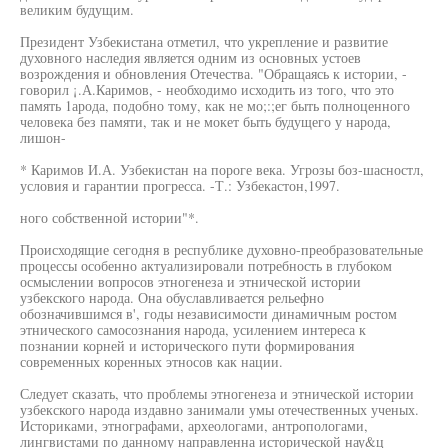
великим будущим.
Президент Узбекистана отметил, что укрепление и развитие
духовного наследия является одним из основных устоев
возрождения и обновления Отечества. "Обращаясь к истории, -
говорил ¡.А.Каримов, - необходимо исходить из того, что это
память 1арода, подобно тому, как не мо;:;ег быть полноценного
человека без памяти, так и не мокет быть будущего у народа,
лишон-
* Каримов И.А. Узбекистан на пороге века. Угрозы боз-шасностл,
условия и гарантии прогресса. -Т.: Узбекастон,1997.
ного собственной истории"*.
Происходящие сегодня в республике духовно-преобразовательные
процессы особенно актуализировали потребность в глубоком
осмыслении вопросов этногенеза и этнической истории
узбекского народа. Она обуславливается рельефно
обозначившимся в', годы независимости динамичным ростом
этнического самосознания народа, усилением интереса к
познании корней и исторического пути формирования
современных коренных этносов как нации.
Следует сказать, что проблемы этногенеза и этнической истории
узбекского народа издавно занимали умы отечественных ученых.
Историками, этнографами, археологами, антропологами,
лингвистами по данному направленна исторической нау&ц