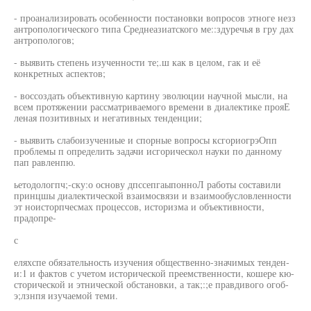
- проанализировать особенности постановки вопросов этноге незз
антропологического типа Среднеазиатского ме::здуречья в гру дах
антропологов;
- выявить степень изученности те;.ш как в целом, гак и её
конкретных аспектов;
- воссоздать объективную картину эволюции научной мысли, на
всем протяжении рассматриваемого времени в диалектике прояЕ
леная позитивных и негативных тенденции;
- выявить слабоизучениые и спорные вопросы ксгориогрэОпп
проблемы п определить задачи исгорическол науки по данному
пап равленпю.
ьетодологпч;-ску:о основу дпссепгаыпонноЛ работы составили
принцшы диалектической взаимосвязи и взаимообусловленности
эт ноисторпчесмах процессов, историзма и объективности,
прадопре-
с
еляхспе обязательность изучения общественно-значимых тенден-
и:1 и фактов с учетом исторической преемственности, кошере кю-
сторической и этнической обстановки, а так;:;е правдивого огоб-
э;лзнпя изучаемой теми.