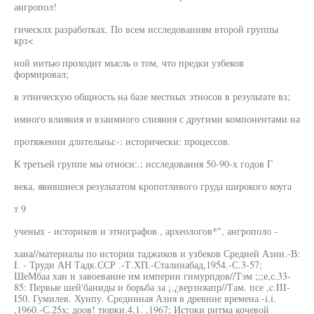
ангропол!
гическлх разработках. По всем исследованиям второй группы
крз<
ной нитью проходит мысль о том, что предки узбеков
формировал;
в этническую общность на базе местных этносов в результате вз;
имного влияния и взаимного слияния с другими компонентами на
протяжении длительны:-: исторически: процессов.
К третьей группе мы относи:.; исследования 50-90-х годов Г
века, явившиеся результатом кропотливого груда широкого коуга
т 9
ученых - историков и этнографов , археологов*", ангрополо -
хана//материалы по истории таджиков и узбеков Средней Азии.-В:
I. - Труди АН Тадк.ССР .-Т.ХП.-Сталинабад,1954.-С.3-57;
ШеМбаа хан и завоевание им империи гимурпдов//Тэм ;;;е,с.33-
85: Первые шей'баниды и борьба за ¡.¿верзняапр//Там. псе ,c.III-
I50. Гумилев. Хунпу. Срединная Азия в древние времена.-i.i.
,1960.-С.25х; доов! тюрки.4,1. ,1967; Истоки ритма кочевой