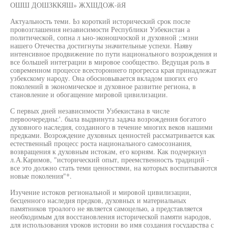
ОШШ ДОШЗККЯШ» ЖХШДОЖ-йЯ
Актуальность теми. Ьз короткий исторический срок после
провозглашения независимости Республики Узбекистан а
политической, сопна л ьно-эконошчоской и духовной ;:мзни
нашего Отечества достигнуты значительные успехи. Наяву
интенсивное продвижение по пути национального возрождения и
все большей интеграции в мировое сообщество. Ведущая роль в
современном процессе всестороннего прогресса края принадлежат
узбекскому народу. Она обосновывается вкладом шюгих его
поколений в экономическое и духовное развитие региона, в
становление и обогащение мировой цивилизации.
С первых дней независимости Узбекистана в числе
первоочередны:'. была выдвинута задача возрождения богатого
духовного наследия, созданного в течение многих веков нашими
предками. Возрождение духовных ценностей рассматривается как
естественный процесс роста национального самосознания,
возвращения к духовным истокам, его корням. Как подчеркнул
л.А.Каримов, "исторический опыт, преемственность традиций -
все это должно стать теми ценностями, на которых воспитываются
новые поколения"*.
Изучение истоков региональной и мировой цивилизации,
бесценного наследия предков, духовных и материальных
памятников троалого не является самоцелью, а представляется
необходимым для восстановления исторической памяти народов,
для использования уроков истории во имя создания государства с