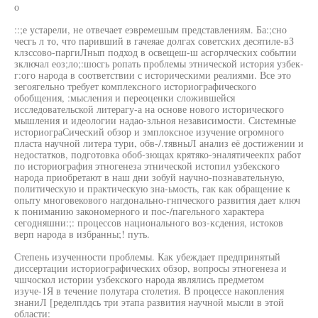
о
::;е устарели, не отвечает еэвремешым представлениям. Ба:;сно
чесгь л то, что паривший в гачеяае долгах советских десятиле-вЗ
клзссово-паргиЛнып подход в освещеш-ш асгорлческих событии
зключал еоз;ло;:шосгь ропать проблемы этнической история узбек-
г:ого народа в соответствии с историческими реалиями. Все это
зегоягельно требует комплексного историографического
обобщения, :мысления и переоценки сложившейся
исследовательской литерагу-а на основе нового исторического
мышления и идеологии надао-зльноя независимости. Системные
историограСический обзор и змплоксное изучение огромного
пласта научной литера тури, обв-/.тявныЛ анализ её достижении и
недостатков, подготовка обоб-зющах крятяко-эналятичеекпх работ
по историография этногенеза этнической истопил узбекского
народа приобретают в наш дни зобуй научно-познавательную,
политическую и практическую зна-ьмость, гак как обращение к
опыту многовекового нагдонально-гнпческого развития дает ключ
к пониманию закономерного и пос-/пагельного характера
сегодняшни:;: процессов национального воз-ксдения, истоков
верп народа в избранны;! путь.
Степень изученности проблемы. Как убеждает предпринятый
диссертации историографических обзор, вопросы этногенеза и
чшчоскол истории узбекского народа являлись предметом
изуче-1Я в течение полутара столетия. В процессе накопления
знаниЛ [ределплдсь три этапа развития научной мысли в этой
области: