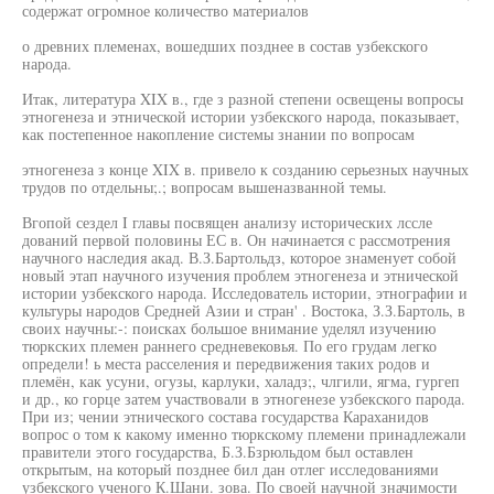
содержат огромное количество материалов
о древних племенах, вошедших позднее в состав узбекского
народа.
Итак, литература XIX в., где з разной степени освещены вопросы
этногенеза и этнической истории узбекского народа, показывает,
как постепенное накопление системы знании по вопросам
этногенеза з конце XIX в. привело к созданию серьезных научных
трудов по отдельны;.; вопросам вышеназванной темы.
Вгопой сездел I главы посвящен анализу исторических лссле
дований первой половины ЕС в. Он начинается с рассмотрения
научного наследия акад. В.З.Бартольдз, которое знаменует собой
новый этап научного изучения проблем этногенеза и этнической
истории узбекского народа. Исследователь истории, этнографии и
культуры народов Средней Азии и стран' . Востока, З.З.Бартоль, в
своих научны:-: поисках большое внимание уделял изучению
тюркских племен раннего средневековья. По его грудам легко
определи! ь места расселения и передвижения таких родов и
племён, как усуни, огузы, карлуки, халадз;, члгили, ягма, гургеп
и др., ко горце затем участвовали в этногенезе узбекского парода.
При из; чении этнического состава государства Караханидов
вопрос о том к какому именно тюркскому племени принадлежали
правители этого государства, Б.З.Бзрюльдом был оставлен
открытым, на который позднее бил дан отлег исследованиями
узбекского ученого К.Шани. зова. По своей научной значимости