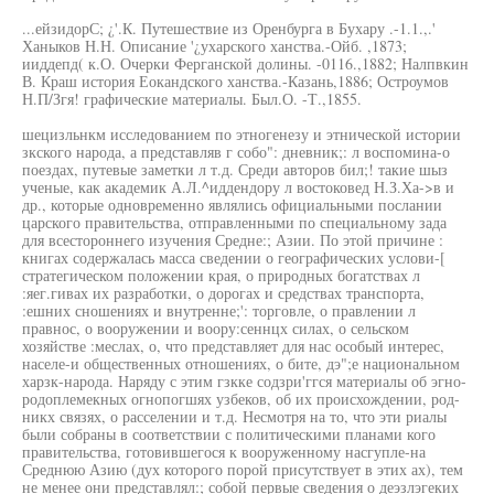
...ейзидорС; ¿'.К. Путешествие из Оренбурга в Бухару .-1.1.,.'
Ханыков Н.Н. Описание '¿ухарского ханства.-Ойб. ,1873;
ииддепд( к.О. Очерки Ферганской долины. -0116.,1882; Налпвкин
В. Краш история Еокандского ханства.-Казань,1886; Остроумов
Н.П/Згя! графические материалы. Был.О. -Т.,1855.
шецизльнкм исследованием по этногенезу и этнической истории
зкского народа, а представляв г собо": дневник;: л воспомина-о
поездах, путевые заметки л т.д. Среди авторов бил;! такие шыз
ученые, как академик А.Л.^иддендору л востоковед Н.З.Ха->в и
др., которые одновременно являлись официальными послании
царского правительства, отправленными по специальному зада
для всестороннего изучения Средне:; Азии. По этой причине :
книгах содержалась масса сведении о географических услови-[
стратегическом положении края, о природных богатствах л
:яег.гивах их разработки, о дорогах и средствах транспорта,
:ешних сношениях и внутренне;': торговле, о правлении л
правнос, о вооружении и воору:сеннцх силах, о сельском
хозяйстве :меслах, о, что представляет для нас особый интерес,
населе-и общественных отношениях, о бите, дэ";е национальном
харзк-народа. Наряду с этим гзкке содзри'ггся материалы об эгно-
родоплемекных огнопогшях узбеков, об их происхождении, род-
никх связях, о расселении и т.д. Несмотря на то, что эти риалы
были собраны в соответствии с политическими планами кого
правительства, готовившегося к вооруженному насгупле-на
Среднюю Азию (дух которого порой присутствует в этих ах), тем
не менее они представлял:; собой первые сведения о деэзлэгеких