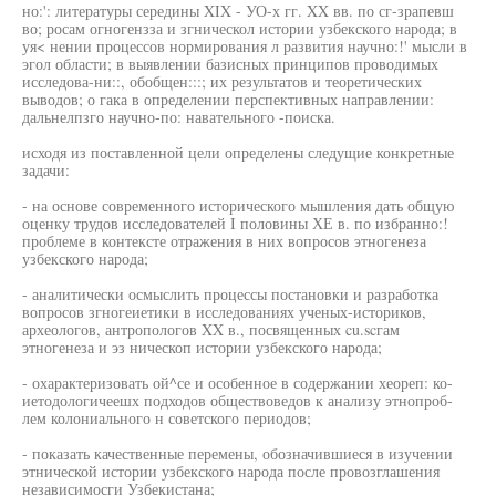
но:': литературы середины XIX - УО-х гг. XX вв. по сг-зрапевш
во; росам огногензза и згническол истории узбекского народа; в
уя< нении процессов нормирования л развития научно:!' мысли в
эгол области; в выявлении базисных принципов проводимых
исследова-ни::, обобщен:::; их результатов и теоретических
выводов; о гака в определении перспективных направлении:
дальнелпзго научно-по: навательного -поиска.
исходя из поставленной цели определены следущие конкретные
задачи:
- на основе современного исторического мышления дать общую
оценку трудов исследователей I половины ХЕ в. по избранно:!
проблеме в контексте отражения в них вопросов этногенеза
узбекского народа;
- аналитически осмыслить процессы постановки и разработка
вопросов згногеиетики в исследованиях ученых-историков,
археологов, антропологов XX в., посвященных cu.scгам
этногенеза и эз ническоп истории узбекского народа;
- охарактеризовать ой^се и особенное в содержании хеореп: ко-
иетодологичеешх подходов обществоведов к анализу этнопроб-
лем колониального н советского периодов;
- показать качественные перемены, обозначившиеся в изучении
этнической истории узбекского народа после провозглашения
независимосги Узбекистана;