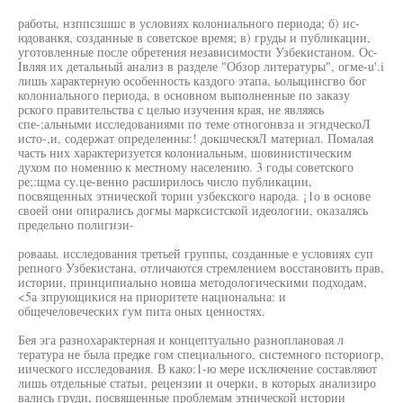
работы, нзппсзшшс в условиях колониального периода; б) ис-
юдованкя, созданные в советское время; в) груды и публикации,
уготовленные после обретения независимости Узбекистаном. Ос-
Iвляя их детальный анализ в разделе "Обзор литературы", огме-u'.i
лишь характерную особенность каздого этапа, ьолыцинсгво бог
колониального периода, в основном выполненные по заказу
рского правительства с целью изучения края, не являясь
спе-;альными исследованиями по теме отногонвза и эгндческоЛ
исто-,и, содержат определенны:! докшческяЛ материал. Помалая
часть них характеризуется колониальным, шовинистическим
духом по номению к местному населению. 3 годы советского
ре;:щма су.це-венно расширилось число публикации,
посвященных этнической тории узбекского народа. ¡1о в основе
своей они опирались догмы марксистской идеологии, оказалясь
предельно полигизи-
ровааы. исследования третьей группы, созданные е условиях суп
репного Узбекистана, отличаются стремлением восстановить прав,
истории, принципиально новша методологическими подходам,
<5а зпрующикися на приоритете национальна: и
общечеловеческих гум пита оных ценностях.
Бея эга разнохарактерная и концептуально разноплановая л
тература не была предке гом специального, системного псториогр,
иического исследования. В како:1-ю мере исключение составляют
лишь отдельные статьи, рецензии и очерки, в которых анализиро
вались груди, посвященные проблемам этнической истории