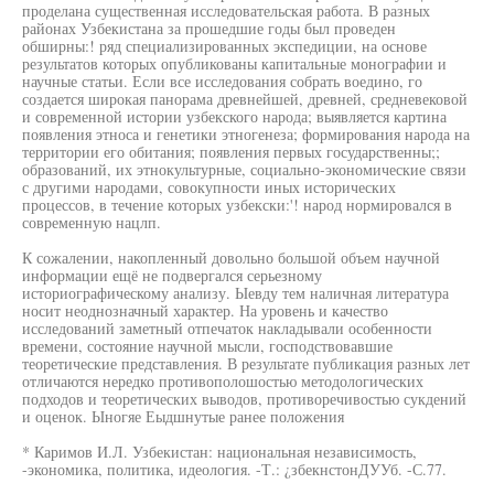
проделана существенная исследовательская работа. В разных
районах Узбекистана за прошедшие годы был проведен
обширны:! ряд специализированных экспедиции, на основе
результатов которых опубликованы капитальные монографии и
научные статьи. Если все исследования собрать воедино, го
создается широкая панорама древнейшей, древней, средневековой
и современной истории узбекского народа; выявляется картина
появления этноса и генетики этногенеза; формирования народа на
территории его обитания; появления первых государственны;;
образований, их этнокультурные, социально-экономические связи
с другими народами, совокупности иных исторических
процессов, в течение которых узбекски:'! народ нормировался в
современную нацлп.
К сожалении, накопленный довольно большой объем научной
информации ещё не подвергался серьезному
историографическому анализу. Ыевду тем наличная литература
носит неоднозначный характер. На уровень и качество
исследований заметный отпечаток накладывали особенности
времени, состояние научной мысли, господствовавшие
теоретические представления. В результате публикация разных лет
отличаются нередко противополошостью методологических
подходов и теоретических выводов, противоречивостью сукдений
и оценок. Ыногяе Еыдшнутые ранее положения
* Каримов И.Л. Узбекистан: национальная независимость,
-экономика, политика, идеология. -Т.: ¿збекнстонДУУб. -С.77.