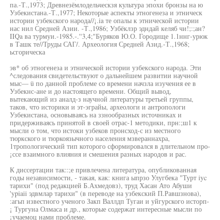
па.-Т.,1973; Древнезёмлодельческзя культура эпохи бронзы на ю
Узбекистана.-Т.,1977; Некоторые аспекты этногенеза и этническ
истории узбекского народа//¡.ia те опалы к этнической истории
нас нил Средней Азии. -Т.,1986; Узбёклзр эдндай келяб чи!;:;ан?
IIQa ва турмуи.-1985.-.''3,4;"Буряков Ю.О. Городище 1.1ннг-урюк
в Ташк те//Труды САГ/. Археология Средней Азид.-Т.,1968;
ьсгорическа
эв* об этногенеза и этнической истории узбекского народа. Эти
^следования свидетельствуют о дальнейшем развитии научной
мыс— ü по данной проблеме со времени начзла изучения ее в
Узбекнс-ане и до настоящего времени. Общий вывод,
вытекающий из аналд-з научной литературы третьей группы,
таков, что историки и эт-эграйы, археологи и антропологи
Узбекистана, основываясь на ззнообразных источниках и
придерживаясь принятой в своей отрас-1 методики, прн:;ш1 к
мысли о том, что истоки узбеков пронсход-с из местного
тюркского и тюркоязычного населения мзвераннахра,
1тропологический тип которого сформировался в длительном про-
¡ссе взаимного влияния и смешения разных народов и рас.
К диссертации так::;е привлечена литература, опубликованная
годы независимости, - такая, как: книга ыпрзо Улугбека "Турт iyc
тарихи" (под редакцией Б.Ахмедовз), труд Хасан Ато Абуши
'ypiaii эдвмлар тарихи" (в переводе на узбекский П.Равшзнова),
:агьп известного ученого Закп Валлдп Тугаи и уйгурского исторп-
¡ Тургуна Олмаса и др., которые содержат интересные мысли по
¡учаемоц нами проблеме.