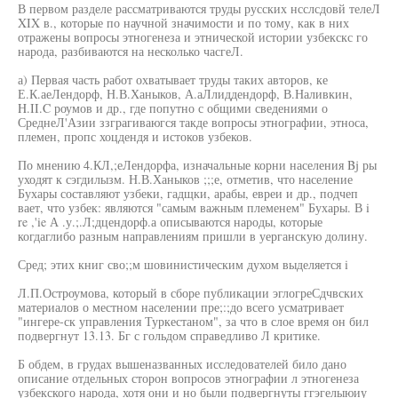
В первом разделе рассматриваются труды русских нсслсдовй телеЛ
XIX в., которые по научной значимости и по тому, как в них
отражены вопросы этногенеза и этнической истории узбекскс го
народа, разбиваются на несколько часгеЛ.
а) Первая часть работ охватывает труды таких авторов, ке
Е.К.аеЛендорф, Н.В.Ханыков, А.аЛлиддендорф, В.Наливкин,
H.II.C роумов и др., где попутно с общими сведениями о
СреднеЛ'Азии ззграгиваюгся такде вопросы этнографии, этноса,
племен, пропс хоцдендя и истоков узбеков.
По мнению 4.КЛ,;еЛендорфа, изначальные корни населения Bj ры
уходят к сэгдилызм. Н.В.Ханыков ;;;е, отметив, что население
Бухары составляют узбеки, гадщки, арабы, евреи и др., подчеп
вает, что узбек: являются "самым важным племенем" Бухары. В i
re ,'ie А .у.;.Л;дцендорф.а описываются народы, которые
когдаглибо разным направлениям пришли в уерганскую долину.
Сред; этих книг сво;;м шовинистическим духом выделяется i
Л.П.Остроумова, который в сборе публикации эглогреСдчвских
материалов о местном населении пре;:;до всего усматривает
"ингере-ск управления Туркестаном", за что в слое время он бил
подвергнут 13.13. Бг с гольдом справедливо Л критике.
Б обдем, в грудах вышеназванных исследователей било дано
описание отдельных сторон вопросов этнографии л этногенеза
узбекского народа, хотя они и но были подвергнуты ггэгелыюиу