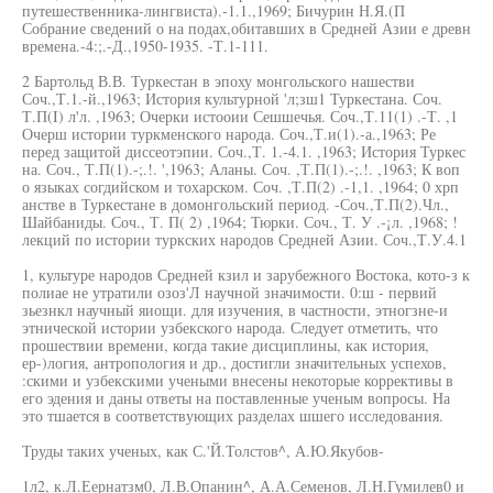
путешественника-лингвиста).-1.1.,1969; Бичурин Н.Я.(П
Собрание сведений о на подах,обитавших в Средней Азии е древн
времена.-4:;.-Д.,1950-1935. -Т.1-111.
2 Бартольд В.В. Туркестан в эпоху монгольского нашестви
Соч.,Т.1.-й.,1963; История культурной 'л;зш1 Туркестана. Соч.
Т.П(I) л'л. ,1963; Очерки истооии Сешшечья. Соч.,Т.11(1) .-Т. ,1
Очерш истории туркменского народа. Соч.,Т.и(1).-а.,1963; Ре
перед защитой диссеотэпии. Соч.,Т. 1.-4.1. ,1963; История Туркес
на. Соч., Т.П(1).-;.!. ',1963; Аланы. Соч. ,Т.П(1).-;.!. ,1963; К воп
о языках согдийском и тохарском. Соч. ,Т.П(2) .-1,1. ,1964; 0 хрп
анстве в Туркестане в домонгольский период. -Соч.,Т.П(2).Чл.,
Шайбаниды. Соч., Т. П( 2) ,1964; Тюрки. Соч., Т. У .-¡л. ,1968; !
лекций по истории туркских народов Средней Азии. Соч.,Т.У.4.1
1, культуре народов Средней кзил и зарубежного Востока, кото-з к
полиае не утратили озоз'Л научной значимости. 0:ш - первий
зьезнкл научный яиощи. для изучения, в частности, этногзне-и
этнической истории узбекского народа. Следует отметить, что
прошествии времени, когда такие дисциплины, как история,
ер-)логия, антропология и др., достигли значительных успехов,
:скими и узбекскими учеными внесены некоторые коррективы в
его эдения и даны ответы на поставленные ученым вопросы. На
это тшается в соответствующих разделах шшего исследования.
Труды таких ученых, как С.'Й.Толстов^, А.Ю.Якубов-
1л2, к.Л.Еернатзм0, Л.В.Опанин^, А.А.Семенов, Л.Н.Гумилев0 и