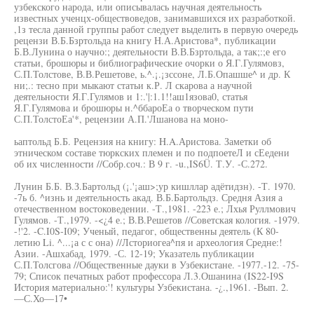
узбекского народа, или описывалась научная деятельность
известных ученцх-обществоведов, занимавшихся их разработкой.
,1з тесла данной группы работ следует выделить в первую очередь
рецензи В.Б.Бзртольда на книгу Н.А.Аристова*, публикации
Б.В.Лунина о научно:; деятельности В.В.Бзртольда, а так;:;е его
статьи, брошюры и библиографические очорки о Я.Г.Гулямовз,
С.П.Толстове, В.В.Решетове, ь.^.¡.¡зссоне, Л.Б.Опашше^ и др. К
ни;.: тесно при мыкают статьи к.Р. Л скарова а научной
деятельности Я.Г.Гулямов и 1:.'|:1.1!!аш1язова0, статья
Я.Г.Гулямова и брошюры н.^ббароЕа о творческом пути
С.П.ТолстоЕа'*, рецензии А.П.'Лшанова на моно-
ьаптольд Б.Б. Рецензия на книгу: H.A.Аристова. Заметки об
этническом составе тюркских племен и по подпоетеЛ и сЕедени
об их численности //Собр.соч.: В 9 г. -u.,IS6Ü. Т.У. -С.272.
Лунин Б.Б. В.З.Бартольд (¡.'¡аш>;ур кишллар адётидзн). -Т. 1970.
-7ь б. ^изнь и деятельность акад. В.Б.Бартольдз. Средня Азия а
отечественном востоковедении. -Т.,1981. -223 е.; Лхья Руллмович
Гулямов. -Т.,1979. -<¿4 е.; В.В.Решетов //Советская кология. -1979.
-!'2. -C.I0S-I09; Ученый, педагог, общественны деятель (К 80-
летию Li. ^...¡а с с она) //Лсториогеа^пя и археология Средне:!
Азии. -Ашхабад, 1979. -С. 12-19; Указатель публикации
С.П.Толсгова //Общественные дауки в Узбекистане. -1977.-12. -75-
79; Список печатных работ профессора Л.3.Ошанина (IS22-I9S
История материально:'! культуры Узбекистана. -¿.,1961. -Вып. 2.
—С.Хо—17•