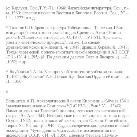
je; Карлуки. Соч.,Т.У.-Ti. ,1968; Чагатайская литература. Соч., г.-
м.,1360: йсгосня пзучешш Востока в Бвпопе и России. Соч., 2C.-
I.1. ,1277; и т.д.
* Толстое С.П. йревняя культура Узбекистана. -Т. :<±>ан,194о;
юзнуе проблемы этногенеза на подов Средне:-; Азии (Тезисы
докла-0 //Советская этногра( ля.-U.,1947. -1У1-УП; Аральски:;
узел эт-'енетического процесса//Там же; По следам
древнехопезмской ци-;изэцпп. -и.,1947; дравши Хорезм.4i. ,1948;
Труды хорезмской х'олого-эгногпа^ической экспедиции АН СССР.
-Т.1.-1У. 4,¡.,I95¿-¡8; По древним дельтам Окса и Яксарта .-¡.¡.-Л.
,1952; и др.
^ Якубовский A .iu. К вопросу об этногенезе узбексхюго наро--
Т.,1041; Якубовский А.Б.,Гоеков Б.д. Золотая Орда и её пэде-. -¡д.-
Л. ,1350.
с
Бопнштам А.П. Археологический очепк Киргизии.-<30унзе,1341;
'далекая колонизация СемиречьяУ/1\С.ЬЗЛ-;.-Вып*.У1. -I34G;
Памятни-стасины Таласской долины, пстоокко-археологическлй
очерк. -Ал-Ата',1341; Историческое псовое" киргизского на пода .-
Ооунзе,1У42; ¡пально-эколомйчески;: строи Орхоно-Енисейских
тюрок У1-УП вв. -jí.,1946: Труды Семлреченскоц археологической
экспедиции "Чул-я долина //Liareßusли и исследования по
археологии СССР. -JÍ4. -Л.,1350; Древняя Фергана (Научно-