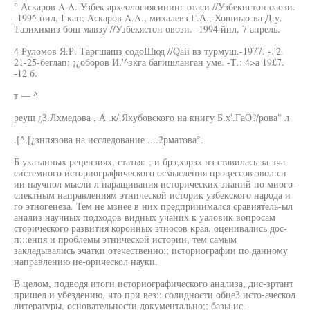
° Аскаров A.A. Узбек археологиясининг отаси //Узбекистон оаози.
-199^ пил, I кап; Аскаров A.A., михалевз Г.А., Хошиыо-ва Д.у.
Таэихимиз бош мавзу //Узбекястон овози. -1994 йпл, 7 апрель.
4 Руломов Я.Р. Таргшашз содоШюд //Qaii вз турмуш.-1977. -.'2.
21-25-беглап; ¡¿оборов И.'^зкга багишланган уме. -Т.: 4>а 19£7.
-12 б.
т — ^
реуш ¿З.Лхмедова , А .к/.Якубовского на книгу Б.х'.ГаО?/рова" л
.[^.[¿знпязова на исследование ....2рматова°.
Б указанных рецензиях, статья:-; и брэ;хэрзх нз ставилась за-зча
системного историографического осмысления процессов эвол:сн
ии научнол мысли л наращивания исторических знаний по миого-
спектным направлениям этнической историк узбекского народа и
го этногенеза. Тем не мзнее в них предпринимался сравиятель-ыл
анализ научных подходов видных учаних к уаловик вопросам
сторического развития коронных этносов края, оценивались дос-
п;::енпя и проблемы этнической истории, тем самым
закладывались эчатки отечественно;; историографии по данному
направлению ие-орическол науки.
В целом, подводя итоги историографического анализа, дис-зртант
пришел и убездению, что при вез:; солидности обцеЗ исто-аческол
литературы, основательности документально;; базы ис-