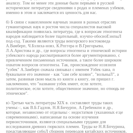
анализу. Том не менее эти донные были первыми в русской
историческое литературе сведениями о родах и племенах узбеков,
именно в этом и заключается их ценность для нас.
б) Б связи с накоплением научных знании в разных отраслях
гуманитарных наук и ростом числа специалистов высокой
квалификации появилась литература, где к вопросам этногенеза
народов наблюдается более тщательный, нзучпо-обосиоЕзнпыЛ
под-сод. Такими являются труды венгерского востоковеда
А.Вамберп, Ч.Бзлиха-новз, К.Рпггера и В.Григорьева,
Л.А.Аристова и др., где вопросы этногенеза и этнической истории
узбекского народа рассматриваются более аргументированно, с
привлечением письменных источников, а такпе более широким
охватом вопросов огногенеза. Так, происхождение нззвзнпя
"узбек" А.Замберп сначала связывал с именем Узбек-хана, п
буквальное его значение - как "сам себе хозяин", "вольныЛ", а
затем, развивая свою мысль из книги а книгу, он пришел г.
заключению, что "название узбек имеет, если хотите,
политическое, если хотите, общественное значение, но отнюдь не
этническое".
в)-Третью часть литературы XIX в. составляют труды таких
учены:-:, как В.Б.Гадлов, Н.Я.Бичурпн, А.Гребенкпн и др.,
которые, независимо от отдельны:-: недостатков (указанных е:це
современниками), написанные па основе изучения
первоисточников, язляюгся специальными грудами для
исследования древних гюркскпх племен. Труды ке Н.Я.Бпчурина,
представляющие собоЛ сборник переводов китайских источников,