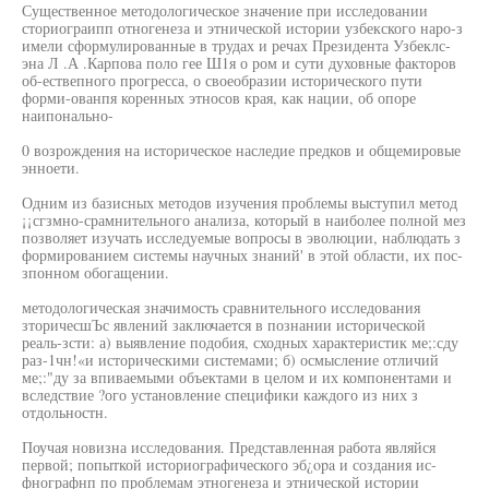
Существенное методологическое значение при исследовании
сториограипп отногенеза и этнической истории узбекского наро-з
имели сформулированные в трудах и речах Президента Узбеклс-
эна Л .А .Карпова поло гее Ш1я о ром и сути духовные факторов
об-ествепного прогресса, о своеобразии исторического пути
форми-ованпя коренных этносов края, как нации, об опоре
наипонально-
0 возрождения на историческое наследие предков и общемировые
энноети.
Одним из базисных методов изучения проблемы выступил метод
¡¡сгзмно-срамнительного анализа, который в наиболее полной мез
позволяет изучать исследуемые вопросы в эволюции, наблюдать з
формированием системы научных знаний' в этой области, их пос-
зпонном обогащении.
методологическая значимость сравнительного исследования
зторичесшЪс явлений заключается в познании исторической
реаль-зсти: а) выявление подобия, сходных характеристик ме;:сду
раз-1чн!«и историческими системами; б) осмысление отличий
ме;:"ду за впиваемыми объектами в целом и их компонентами и
вследствие ?ого установление специфики каждого из них з
отдольностн.
Поучая новизна исследования. Представленная работа являйся
первой; попыткой историографического эб¿opa и создания ис-
фнографнп по проблемам этногенеза и этнической истории