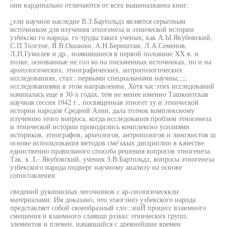
они кардинально отличаются от всех вышеназванна книг.
¿ели научное наследие В.З.Бартольдз является серьезным
источником для изучения этногенеза и этнической истории
узбекско го народа, го труды таких ученых, как А.Ы.Якубовский,
С.П.Толстое, JÍ.В.Ошанин, А.Н.Бернштам, Л.А.Семенов,
Л,П.Гумилев и др., появившиеся в первой половине XX в. и
позке, основанные не гол ко на письменных источниках, по и на
археологических, этнографических, антропологических
исследованиях, стал:: первыми специальными научны;.;;;
исследованиями в этом направлении. Хотя час этих исследований
начиналась еще в 30-х годах, тем не менее именно Ташкентская
научная сессия 1942 г., посвященная этногет зу и этнической
истории народов Средней Азии, дала толчок комплексному
изучению этого вопроса, когда исследования проблем этногенеза
и этнической истории проводились комплексно усилиями
историков, этнографов, археологов, антропологов и лингвистов ш
основе использования методов сме'хкых дисциплин в качестве
единственно правильного способа решения вопросов этногенеза.
Так, к .L-.Якубовский, ученик З.В.Бартольдз, вопросы этногенеза
узбекского народа подверг научному анализу на основе
сопоставления
сведений рукописных легочников с ар-сеологическклн
материалами. Им доказано, что этаогзнез узбекского народа
представляет собой своеобразный сло:::ииЙ процесс взаимного
смешения и взаимного слаяшш рззккс этнических групп,
элементов и племен, начавшийся с древнейшие времен