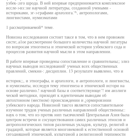
узбек-;ого шрода. В ней впервые предпринимается комплексное
иссле->вз::ие научной литературы, созданной учеными -
историками, эг->графами археолога.'^, антропологами,
лингвистами, нумизматами
1 рассматриваемой* теме.
Новизна исследования состоит таксе в том, что в нем провожен
систе;.а1ое рассмотрение большого количества научной лигатуры
по вопросам этногенеза и этнической истории узбекского сода и
процессов развития научной мысли в этом направлении.
В работе впервые проведены сопоставление и сравнительны;; злнз
научных выводов исследований' ученых всех общественных
правлений, смекни-: дисциплин. 13 результате выявлено, что и
историк;;, и этнографы, и археологи, и антропологи, и лингвисты,
и нумизматы, исследуя тему этногенеза и этнической исгори на
основе различно.! научной базы и соответствующе:'! им анзлиги
ческой методики, приходят к идентичным выводам об
автохтонном (местном) происхождении и ¿ормировзнии
узбекского народа. Новизной такгоз является сопоставительное
изучение трудов ученых различных направлений общественны::
наук о том, что нэ протяк нип тысячилемй Центральная Азия была
центром встречи и сосуществования самих различных этносов и
антропологических типов различных укладов, культур, религий и
градаций, которые является многовековой к естественной основой
сегодняшней этнической, культурной а религиозной терпимости