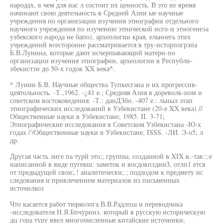
народах, в чем для нас л состоит их ценность. В это не время
начинают свою деятельность в Средней Азии ые научные
учреждения по организации изучения этнографии отдельного
научного учреждения по изучению этнической исго-и этногенеза
узбекского народа не бапо), археологии края, ельноегь этих
учреждений всесторонне рассматривается в тру-исторпогрэпа
Б.В.Лунина, которые дают исчерпывающий матери-по
организации изучения этнографии, археологии в Республи-
збекистзн до 50-х годов XX века^.
^ Лунин Б.В. Научные общества Тупкесгана и их прогрессив-
цеятольность. -Т.,1962. -¿41 е.; Средняя Азия в дореволк-ном и
советском востоковедения. -Т.: данДЗбо. -407 е.: льныл этап
этнографических исследований в Узбекистане (20-е XX века) //
Общественные науки в Узбекистане, 1985. II. 3-71;
Этнографические исследования в Советском Узбекистана -Ю-х
годах /'/Общественные науки в Узбекистане, ISSS. -ЛИ. Э-о5; л
др.
Другая часть лиге па турй это;; группы, созданной в XIX в.-так:;:е
написанной в виде пугевш: заметок и восдокпздниЗ, отлп1 ется
от предыдущей свои;.! аналитически;.; подходом к предмету ис
следования и привлечением материалов из письменных
источнлкоз
Что касается работ тюрколога В.В.Радлоза и переводчика
-исследователя Н.Я.Бпчуринз, который в русскую историческую
дц гора туру ввел многочисленные китайские источники,