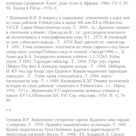
культуры Срединной Азии/, роди Азии и Африки.-196и.-Г4.-С.85-
94; Хунпы в Ейгае.-1974.-С
* Шаниязов К.П. К вопросу о социальны): отношениях у карл; ков
ю;;сных районов Узбекистана в конце ХК-нач.ХХ в.//Известия
УзССР. Серия Общественных нэук.-Т. ,I959.-.\ü.; Древние элемент
в этногенезе узбеков / /Доклад на К ;.1е::;дуиз;родном конгрессе
ан пологичеекпх я этнографических нзук.Ч.1. ,1973; К этической
ис рип узбекского народа .-Т. ,1974; Канг давлатп вз :саиглилар.-
Т. 1991; Узбек халкипинг эгногенези ва этнпк гарихпга оид баъзи
соикр муло:;азалар//Узбекисгондэ и-гимоий <!янлар11996.~.,.'Б.
Ахме-доа Б.А. Государство кочевых узбеков.-1.1.71265; Узбек
улуси.-Т IS92; Тарлхдан сабоклар.-Т. ,1994; ТУрг улус гаряхи
(Мирзо Улу бек) Б.Ахмедов тахриои осгида .-Т. ,1994. 1йбборов
И. КУ-чна хар балар сири Цадимги Хоразм мадонияти тарихидан
лаввдлао) .-Т., Узбек халкк этнограбияси.-Т.,1994; 4анга
багишланган умр.-Т.:< 1989; Каомышева Б.XГ Очерки этнической
истории ю;:сных районов ' гшшетана и Узбекистана .-i.i. :Наука,
1976. -323 е.; Ыукминова Р.Г переселении кочевых узбеков в
начале ХУ1 в.//Известия АН. УзС Сер. общ.наук.-1954.-П. -С.70-
80.
• 6
Гуломов Я.Р. Хоразпнинг сугорилии тарпхя. Кадимги замо лардан
>;озиргача.-Т. ,1959: Цадимги маданиягимиз излапидан.-Т. i960;
Кушон подшлигя ва Урта Осиёнинг вддпмгп ирригаыдяси//У
бекисгонда иагшоий (йнлзо.-Т. ,1968: -Г8; АскарозА.А. Сапалл