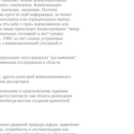
своего становления. Коммуникация
, оценками, эмоциями. Поэтому
ько прелг'вт-ной информация: он может
ожительную или отрицательную оценку,.
ь что-либо л свое» высказывании или
 в языке происходит балансирование "меяду
нальных состояний и яиэ*-ненянх
 1988/ за счет сложно устроенных
ц о коммуникативной ситуацией и
 признание этого-концецта "раслывчатым",
временные исследования в области
а: других категорий коммуникативного
ая диссертация.
тическими и практическими задачами
дится синтаксис как область реализации
необхпдя-мостью создания адекватной
ление даыковой природы еьфази, выявление
и, потребность в систематизация син-
х райог по згой проблема во французском