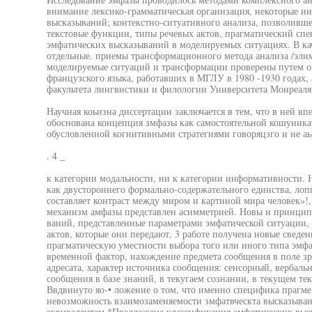
внимание лексико-грамматическая организация, некоторые и
высказываний; контекстно-ситуативного анализа, позволивше
текстовые функции, типы речевых актов, прагматический спе
эмфатических высказываний в моделируемых ситуациях. В ка
отдельные. приемы трансформационного метода анализа /элим
моделируемые ситуаций и трансформации проверены путем о
французского языка, работавших в МГЛУ в 1980 -1930 годах, 
факультета лингвистики и филологии Университета Монреаля /
Научная коьизна диссертации заключается в тем, что в ней в
обоснована концепция змфазы как самостоятельной кошуника
обусловленной когнитивными стратегиями говоряцзго и не а
. 4 _
к категории модальности, ни к категории информативности. 
как двустороннего формально-содержательного единства, лоп
составляет контраст между миром и картиной мира человек»!,
механизм амфазы представлен асимметрией. Новы и принцип
ваний, представленные параметрами эмфатической ситуации, 
актов, которые они передают, 3 работе получена новые сведе
прагматическую уместности выбора того или иного типа эмф
временной фактор, нахождение предмета сообщения в поле з
адресата, характер источника сообщения: сенсорный, вербал
сообщения в базе знаний, в текугаем сознании, в текущем те
Ввдвинуто яо-• ложение о том, что именно специфика прагме
невозможность взаимозаменяемости змфатвческта высказыван
эквивалентам,*Предложена классификация эмфатических выс