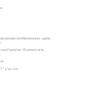
ь-
 оргалпэмш пгитбксипоских «адтш,.
,
м-изп|"катш!но-1Ггатеатт»ск1к
,
«8-
? " у"и>-тсч: