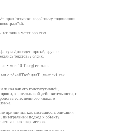
н«*: прап-'згкческп корр?гшоау тодюавшпш
ш»оотра;«?кй.
тег-яала а метет рро тхят.
.]л-туга /фшкэдет, проза/, «ручная
екаяись текстов»? блсик,
e- • мои 10 Tucrpj егютлп.
ми о p*»nfîTïoft дллТ'',льнс'лч1 как
и языка как его конститутивной,
тороны, к внеязыковой действительности, с
ойства естественного языка; о
языке.
кие принципы; как системность описания
, интегральный подход к объекту,
вистичес-кюе параметров.
ализа, при котором принимались во