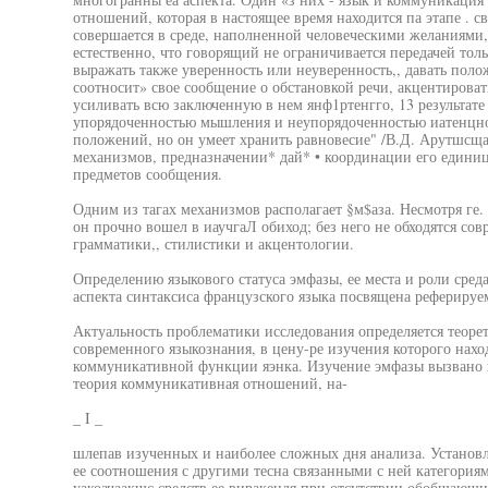
отношений, которая в настоящее время находится па этапе . 
совершается в среде, наполненной человеческими желаниями
естественно, что говорящий не ограничивается передачей тол
выражать также уверенность или неуверенность,, давать пол
соотносит» свое сообщение о обстановкой речи, акцентироват
усиливать всю заключенную в нем янф1ртенгго, 13 результате
упорядоченностью мышления и неупорядоченностью иатенцно
положений, но он умеет хранить равновесие" /В.Д. Арутшсща,
механизмов, предназначении* дай* • координации его едини
предметов сообщения.
Одним из тагах механизмов располагает §м$аза. Несмотря ге.
он прочно вошел в иаучгаЛ обиход; без него не обходятся со
грамматики,, стилистики и акцентологии.
Определению языкового статуса эмфазы, ее места и роли сред
аспекта синтаксиса французского языка посвящена реферируем
Актуальность проблематики исследования определяется теоре
современного языкознания, в цену-ре изучения которого нахо
коммуникативной функции яэнка. Изучение эмфазы вызвано 
теория коммуникативная отношений, на-
_ I _
шлепав изученных и наиболее сложных дня анализа. Установ
ее соотношения с другими тесна связанными с ней категориям
уакоачаакшс средств ее виракендя при отсутствии обобщающи