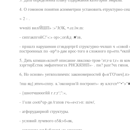
4. О гомоном понятия асимметрии установить етруктурно-сеш
~ 2 - .
wwniti вил/ЙШП» :»"Jt3K, •.ce.îw.m:
- сипгакпгойС!'«:» ор>;;ог&д .■'зв,
- прзшлз нарушения сгэвдортрг4 сгрукгурно-ччлшп ч «совой
построенных по -ир^л-дам ирос-того я сложного пр»ето.*екпй
5, Дять кпмши»ксно9 описание лвксико-трэм-'эт;r-u t;r« m ко
хзргтерЕстик эмфатетеогзх РНСКЯЗНП«- . пн? разг?чх гяпоя, 
6, Но основе» уегвполимчпс закономерностей ф»н'ГО'онч].п>
!пш яц{;ятнч«сппу. к.'окозирзн'й построит»- яу клсгсп^"•">"■
- {шнотчшюогйй г.г;г';'':«,
- 1'оли cootí^ep-дя /гзпов гч»«е<г>п: miw/,
- агфорудаирной структуры.
- условий лучевого о5&>б«як,
- ззракгега wn&sfiewwt ¡ra эдюесзта.