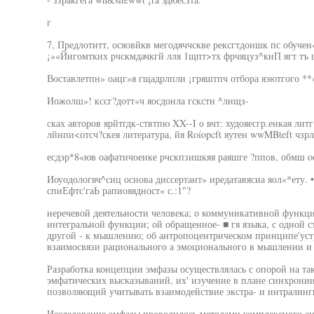
г
7, Предлотитт, осяовйкв мегодяччскве рексгтдоишк пс обуче
¡»«Йигомтких рчскмдачкгй лля 1щпт>тх фрчяцуз^киП ягт тъ 
Воставлетпн» оацг»я гщадрлпли ¡гряштпч отбора яэютгого **»-
Иожолш»! кссг?дотт«ч яосдонла гскстн ^лнщз-
сках авторов ярйтгдк-ствтпю XX--I о вчт: худояесгр.енкая литг
лйнпи<отсч?скея литература, йя Roíopcft яутен wwMBteft чзрл
есдэр*8«юв оафатичоеике рчскпзишкяя раяшге ?ппов, обмш oot
Иоуодологвч^сиц основа диссертант» иредатавясиа яол«*ету. • 
спиЕфтс'гаЬ рапиояядност« с.:1"?
неречевой деятельности человека; о коммуникативной функци
интегральной функции; ой обращенное- ■ гя языка, с одной с
другой - к мышлению; об антропоцентрическом принципе'устр
взаимосвязи рационального а эмоционального в мышлении и 
Разработка концепции эмфазы осуществлялась с опорой на та
эмфатических высказываний, их' изучение в плане синхронии
позволяющий учитывать взаимодействие экстра- и интралинг
Исследование эмфазы проводилось методами комплексного ан