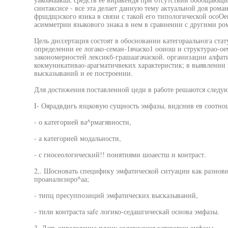
синтаксисе - все эта делает данную тему актуальной доя рома
фршдщзского язика в связи с такой его типологической осоОе
асимметрии языкового знака в нем в сравнении с другими ро
Цель диссертация состоят в обосновании категораальиога стат
определении ее логако-семан-1вчаско1 ооиош и структурао-ое
закономерностей лексикб-грашаагачаской. организации алфат
кокмуникативао-арагматичвеких характеристик; в выявлени
высказываний и ее построении.
Для достижения поставленной цеди в работе решаются следу
I- Оярадвдигь язцковую сущность эмфазы, видснив ев соотно
- о категорией ва^рмагявности,
- а категорией модальности,
- с гносеологический!! понятиями шоаестш и контраст.
2,. Шосновать специфику эмфатической ситуации как разнов
проанализиро^аа;
- типц пресуппозиций эмфатических высказываний,
- тили контраста safe логико-седашгическай основа эмфазы.
3. Дать определенна плану содержания категории эмфазы.