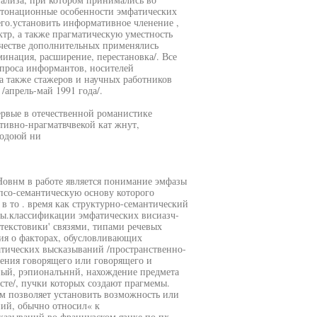
нтонационные особенности эмфатических
го.установить информативное членение ,
ктр, а также прагматическую уместность
честве дополнительных применялись
инация, расширение, перестановка/. Все
проса информантов, носителей
а также стажеров и научных работников
апрель-май 1991 года/.
первые в отечественной романистике
тивно-нрагматвчвекой кат жнут,
ьодоюй ни
Новнм в работе является понимание эмфазы
псо-семантическую основу которого
 в то . время как структурно-семантический
ы.классификации эмфатических висиазч-
текстовики' связями, типами речевых
ния о факторах, обусловливающих
атических высказываний /пространственно-
рения говорящего или говорящего и
ьный, рэпионалъннй, нахождение предмета
ксте/, пучки которых создают прагмемы.
м позволяет установить возможность или
ий, обычно относил« к
казываний во французском язнке по пх