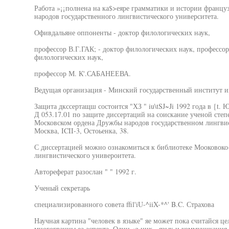
Работа »¡¡полнена на ка$>еяре грамматики и истории францу
народов государственного лингвистического университета.
Офивдальяне оппоненты - доктор филологических наук,
профессор В.Г.ГАК; - доктор филологических наук, професс
филологических наук,
профессор М. К'.САБАНЕЕВА.
Ведущая организация - Минский государственный институт и
Защита дкссертащш состоится "ХЗ " iu\tSJ~Ji 1992 года в {t.
Д 053.17.01 по защите диссертаций на соискание ученой сте
Московском ордена Дружбы народов государственном лингвист
Москва, ICII-3, Остоьенка, 38.
С диссертацией можно ознакомиться к библиотеке Мооковоко
лингвистического универоитета.
Автореферат разослан " " 1992 г.
Ученый секретарь
специализированного совета ffil'iU-^iiX-*^' B.C. Страхова
Научная картина "человек в языке" яе может пока считайся ц
многогранны еа аспекта. Один «з них - язык и коммуникаци