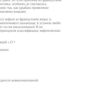
нистика, особенно дт синтаксиса
шюс-тья, как крыйаеа проявление
мансяима языками.
уса экфази ьо французском язцка; в
мантичеокого маханазыа; в установ-лвейи
иг-чз«хм высасазиванаА И юг
и принципов классвфякашш эмфатичвсишг
ющий »15 •
шение;
идности коммуникативной.