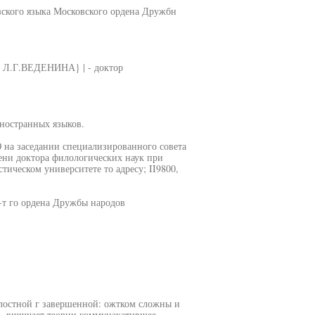
зского языка Московского ордена Дружбн
ор Л.Г.ВЕДЕНИНА} | - доктор
ностранных языков.
 Ю на заседании специализированного совета
пени доктора филологических наук при
ическом университете то адресу; II9800,
-т го ордена Дружбы народов
елостной г завершенной: ожтком сложны и
я - вшшчает теории коммунакатившее