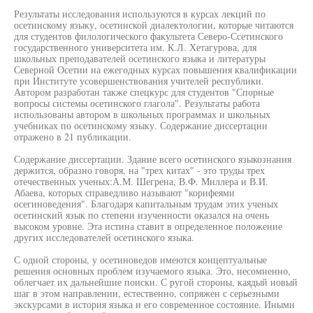
Результаты исследования используются в курсах лекций по
осетинскому языку, осетинской диалектологии, которые читаются
для студентов филологического факультета Северо-Ссетинского
государственного университета им. К.Л. Хетагурова, для
школьных преподавателей осетинского языка и литературы
Северной Осетии на ежегодных курсах повышения квалификации
при Институте усовершенствования учителей республики.
Автором разработан также спецкурс для студентов "Спорные
вопросы системы осетинского глагола". Результаты работа
использованы автором в школьных программах и школьных
учебниках по осетинскому языку. Содержание диссертации
отражено в 21 публикации.
Содержание диссертации. Здание всего осетинского языкознания
держится, образно говоря, на "трех китах" - это труды трех
отечественных ученых:А.М. Шегрена, В.Ф. Миллера и В.И.
Абаева, которых справедливо называют "корифеями
осегиноведения". Благодаря капитальным трудам этих ученых
осетинский язык по степени изученности оказался на очень
высоком уровне. Эта истина ставит в определенное положение
других исследователей осетинского языка.
С одной стороны, у осетиноведов имеются концептуальные
решения основных проблем изучаемого языка. Это, несомненно,
облегчает их дальнейшие поиски. С ругой стороны, каядый новый
шаг в этом направлении, естественно, сопряжен с серьезными
экскурсами в история языка и его современное состояние. Иными