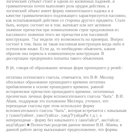
логический субъект стоит в одном из косвенных падежей, и
грамматически почти выполняет роль орудия действия, а
логический объект имеет форму именительного падежа и в
качестве грамматического подлежащего характеризуется пассивно,
как испытывающий действие со стороны другого предмета. Стало
быть, вопрос состоит не в том, вытекает или нет активное
значение причастия при номинативном строе предложения из
пассивного значения этого же причастия или пассивной
конструкции. ?1ьг видели эту возможность на примерах. Вопрос
состоит в том, была ли такая пассивная конструкция когда-либо в
осетинском языке. Если да, то необходимо объяснить, каким
образом она переила в номинативную конструкция. В
диссертации предпринята попытка такого объяснения.
В §6, говоря об образовании личных форм пропецшего р речей::
оптатива осетинского глагола, отмечается, что В.Ф. Миллер
обосновал образование прошедшего времени оптатива
прибавлением к основе прошедшего времени, равной
историческое причастию прошедшего времени, оптативных
презенгных личных форм вспомогательного глагола "быть". В.И.
Абаев, поддержав это положение Миллера, уточнил, что
переходные глаголы при этом используют форму
вспомогательного глагола "быть", которая встречается с начальным
у (уаин//уайнег, уаис//уайса>, уаид/УуайдаРи т.д.), а
непереходные - форму без начального у (аин//айса*, аис//айсаг,
аид//айдае) ■ Полностью разделяя данное мнение В.И. Абаева, в
данной работе автор высказывает предположение, что формы