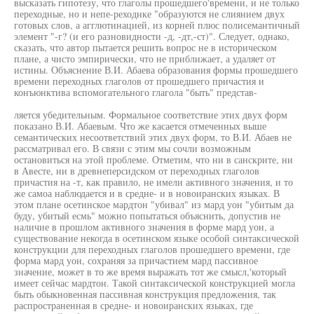
высказать гипотезу, что глаголы прошедшего'времени, и не только
переходные, но и непе-реходнке "образуются не слиянием двух
готовых слов, а агглютинацией, из корней плюс полисемантичный
элемент "-г? (и его разновидности -д, -дт,-ст)". Следует, однако,
сказать, что автор пытается решить вопрос не в историческом
плане, а чисто эмпирически, что не приближает, а удаляет от
истины. Объяснение В.И. Абаева образования формы прошедшего
времени переходных глаголов от прошедшего причастия и
конъюнктива вспомогательного глагола "быть" представ-
ляется убедительным. Формальное соответствие этих двух форм
показано В.И. Абаевым. Что же касается отмеченных выше
семантических несоответствий этих двух форм, то В.И. Абаев не
рассматривал его. В связи с этим мы сочли возможным
остановиться на этой проблеме. Отметим, что ни в санскрите, ни
в Авесте, ни в древнеперсидском от переходных глаголов
причастия на -т, как правило, не имели активного значения, и то
же самоа наблюдается и в средне- и в новоиранских языках. В
этом плане осетинское мардтон "убивал" из мард уон "убитым да
буду, убитый есмь" можно попытаться объяснить, допустив не
наличие в прошлом активного значения в форме мард уон, а
существование некогда в осетинском языке особой синтаксической
конструкции для переходных глаголов прошедшего времени, где
форма мард уон, сохраняя за причастием мард пассивное
значение, может в то же время выражать тот же смысл,'который
имеет сейчас мардтон. Такой синтаксической конструкцией могла
быть обыкновенная пассивная конструкция предложения, так
распространенная в средне- и новоиранских языках, где