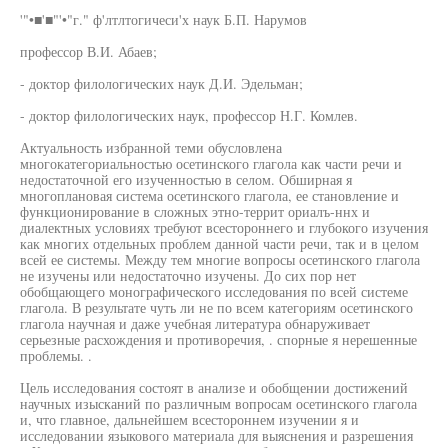
'"•■'■"'•"г." ф'лтлтогичеси'х наук Б.П. Нарумов
профессор В.И. Абаев;
- доктор филологических наук Д.И. Эдельман;
- доктор филологических наук, профессор Н.Г. Комлев.
Актуальность избранной теми обусловлена
многокатегориальностью осетинского глагола как части речи и
недостаточной его изученностью в селом. Обширная я
многоплановая система осетинского глагола, ее становление и
функционирование в сложных этно-террит ориалъ-ннх и
диалектных условиях требуют всестороннего и глубокого изучения
как многих отдельных проблем данной части речи, так и в целом
всей ее системы. Между тем многие вопросы осетинского глагола
не изучены или недостаточно изучены. До сих пор нет
обобщающего монографического исследования по всей системе
глагола. В результате чуть ли не по всем категориям осетинского
глагола научная и даже учебная литература обнаруживает
серьезные расхождения и противоречия, . спорные я нерешенные
проблемы. .
Цель исследования состоят в анализе и обобщении достижений
научных изысканий по различным вопросам осетинского глагола
и, что главное, дальнейшем всестороннем изучении я и
исследовании языкового материала для выяснения и разрешения