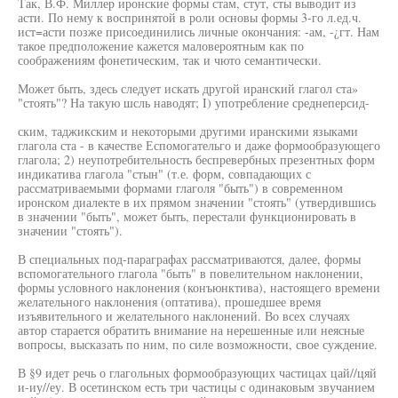
Так, В.Ф. Миллер иронские формы стам, стут, сты выводит из
асти. По нему к воспринятой в роли основы формы 3-го л.ед.ч.
ист=асти позже присоединились личные окончания: -ам, -¿гт. Нам
такое предположение кажется маловероятным как по
соображениям фонетическим, так и чюто семантически.
Может быть, здесь следует искать другой иранский глагол ста»
"стоять"? На такую шсль наводят; I) употребление среднеперсид-
ским, таджикским и некоторыми другими иранскими языками
глагола ста - в качестве Еспомогательго и даже формообразующего
глагола; 2) неупотребительность беспревербных презентных форм
индикатива глагола "стын" (т.е. форм, совпадающих с
рассматриваемыми формами глаголя "быть") в современном
иронском диалекте в их прямом значении "стоять" (утвердившись
в значении "быть", может быть, перестали функционировать в
значении "стоять").
В специальных под-параграфах рассматриваются, далее, формы
вспомогательного глагола "быть" в повелительном наклонении,
формы условного наклонения (конъюнктива), настоящего времени
желательного наклонения (оптатива), прошедшее время
изъявительного и желательного наклонений. Во всех случаях
автор старается обратить внимание на нерешенные или неясные
вопросы, высказать по ним, по силе возможности, свое суждение.
В §9 идет речь о глагольных формообразующих частицах цай//цяй
и-иу//еу. В осетинском есть три частицы с одинаковым звучанием