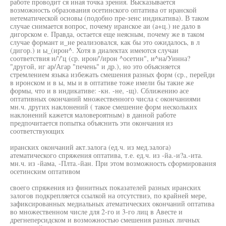
работе проводит ся иная точка зрения. Высказывается
возможность образования осетинского оптатива от иранской
нетематической основы (подобно пре-зенс индикатива). В таком
случае снимается вопрос, почему иранское аи (а+ц.) не дало в
дигорском е. Правда, остается еще неясным, почему же в таком
случае формант и_не реализовался, как бы это ожидалось, в л
(дигор.) и ы_(ирон^. Хотя в диалектах имеются случаи
соответствия и/'/'ц (ср. ирон/'/ирон ^осетин", и^на/Уинна?
"другой, иг ар/Агар "печень" и др.), но это объясняется
стремлением языка избежать смешения разных форм (ср., перейди
в иронском и в ы, мы и в оптативе тоже имели бы такие же
формы, что и в индикативе: -кн. -не, -щ). Сближению асе
оптативных окончаний множественного числа с окончаниями
мн.ч. других наклонений ( такое смешение форм нескольких
наклонений кажется маловероятным) в данной работе
предпочитается попытка объяснить эти окончания из
соответствующих
иранских окончаний акт.залога (ед.ч. из мед.залога)
атематического спряжения оптатива, т.е. ед.ч. из -йа.-и?а.-ита.
мн.ч. из -йама, -Плта.-йан. При этом возможность сформирования
осетинским оптативом
своего спряжения из финитных показателей разных иранских
залогов подкрепляется ссылкой на отсутствиэ, по крайней мере,
зафиксированных медиальных атематических окончаний оптатива
во множественном числе для 2-го и 3-го лиц в Авесте и
дрегнеперсидском и возможностью смешения разных личных