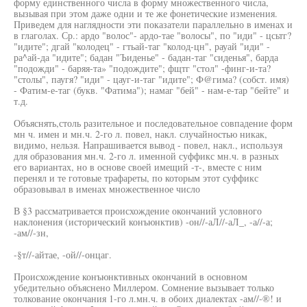
форму единственного числа в форму множественного числа,
вызывая при этом даже одни и те же фонетические изменения.
Приведем для наглядности эти показатели параллельно в именах и
в глаголах. Ср.: ардо "волос"- ардо-тае "волосы", по "иди" - цсьтг?
"идите"; дгай "колодец" - гтьай-таг "колод-цн", рауай "иди" -
ра^ай-да "идите"; бадан "Ъиденье" - бадан-таг "сиденья", барда
"подожди" - баряя-та» "подождите"; фщтг "стол" -финг-и-та?
"столы", паугя? "иди" - цауг-и-таг "идите"; Ф@гима? (собст. имя)
- Фатим-е-таг (букв. "Фатима"); намаг "бей" - нам-е-тар "бейте" и
т.д.
Объяснять,столь разительное и последовательное совпадение форм
мн ч. имен и мн.ч. 2-го л. повел, накл. случайностью никак,
видимо, нельзя. Напрашивается вывод - повел, накл., используя
для образования мн.ч. 2-го л. именной суффикс мн.ч. в разных
его вариантах, но в основе своей имещий -т-, вместе с ним
перенял и те готовые трафареты, по которым этот суффикс
образовывал в именах множественное число
В §3 рассматривается происхождение окончаний условного
наклонения (исторический конъюнктив) -он//-аЛ//-аЛ_, -а//-а;
-ам//-зн,
-§т//-айтае, -ой//-онцаг.
Происхождение конъюнктивных окончаний в основном
убедительно объяснено Миллером. Сомнение вызывает только
толкование окончания 1-го л.мн.ч. в обоих диалектах -ам//-®! и