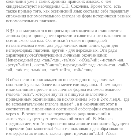
окончаний уже в самих древних иранских языках, о чем
свидетельствуют наблюдения С.Н. Соколова. Кроме того, есть
также пример того, как осетинский язык составил себе парадигму
спряжения вспомогательного глагола из форм исторически разных
вспомогательных глаголов-
В §5 рассматриваются вопросы происхождения и становления
личных форм прошедшего времени изъявительного наклонения
осетинского глагола. Осетинский глагол в прошедшей
изъявительном имеет два ряда личных окончаний: один для
непереходных глаголов, другой - для переходных. Эти ряды
характеризуются'следующими личными окончаниями:
Непереходный ряд:-тан//-тдн, -та/Аю", -иХе)//-ай; --истам// -ан,
-рстут//-айта1, -ыстн/У-анпа?; переходный* ряд: -тон//-тон, -тай//-
тай, -та//-та; -там//-ан, -таг//-таЯта, -той//-тоща.
В объяснении происхождения непереходного ряда личных
окончаний ученые более или менее единодушны. В нем видят
индикативные презсн-тные личные формы вспомогательного
глагола "быть", которые звучат и пишутся аналогично
приведенным окончаниям, за исключением 1-го и 2-го л.ед.ч., где
во вспомогательном глаголе имеем^ , а в окончаниях этот в
соответствии с правилами осетинской орфографии отмечается
через ч. В отношения же переходного ряда окончаний в
литературе существует несколько объяснений. В. Миллер
предполагает, что "в староосетшском личные окончания будущего
I времени (конъюнктива) были использованы для образования
имперфекта активного залога прои. причастия*.В.И. Абаев