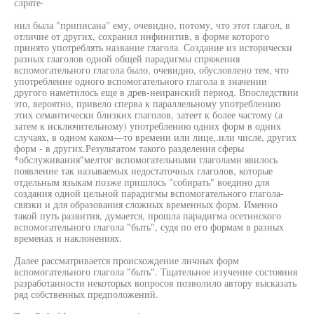
слряте-
нил была "приписана" ему, очевидно, потому, что этот глагол, в
отличие от других, сохранил инфинитив, в форме которого
принято употреблять название глагола. Создание из исторически
разных глаголов одной общей парадигмы спряжения
вспомогательного глагола было, очевидно, обусловлено тем, что
употребление одного вспомогательного глагола в значении
другого наметилось еще в древ-неиранский период. Впоследствии
это, вероятно, привело сперва к параллельному употреблению
этих семантически близких глаголов, затеет к более частому (а
затем к исключительному) употреблению одних форм в одних
случаях, в одном каком—то времени или лице,.или числе, других
форм - в других.Результатом такого разделения сферы
*обслуживания"мелтог вспомогательными глаголами явилось
появление так называемых недостаточных глаголов, которые
отдельным языкам позже пришлось "собирать" воедино для
создания одной цельной парадигмы вспомогательного глагола-
связки и для образования сложных временных форм. Именно
такой путь развития, думается, прошла парадигма осетинского
вспомогательного глагола "быть", судя по его формам в разных
временах и наклонениях.
Далее рассматривается происхождение личных форм
вспомогательного глагола "быть". Тщательное изучение состояния
разработанности некоторых вопросов позволило автору высказать
ряд собственных предположений.