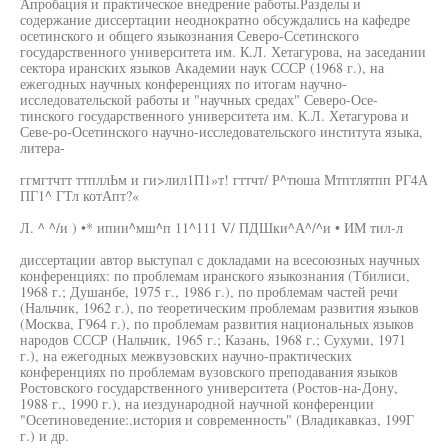
Апробация и практическое внедрение работы.Разделы и
содержание диссертации неоднократно обсуждались на кафедре
осетинского и общего языкознания Северо-Ссетинского
государственного университета им. К.Л. Хетагурова, на заседании
сектора иранских языков Академии наук СССР (1968 г.), на
ежегодных научных конференциях по итогам научно-
исследовательской работы и "научных средах" Северо-Осе-
тинского государственного университета им. К.Л. Хетагурова и
Севе-ро-Осетинского научно-исследовательского института языка,
литера-
ггмгтчтт ттпллЬм и ги>лил1П1»т! гттчт/ Р^тюша Мтптлятпп РГ4А
ПГ1^ ГТл котАпт?«
Л. ^ ^/и ) •* ипии^мш^п 11^111 V/ ПДШки^А^/^и • ИМ тил-л
диссертации автор выступал с докладами на всесоюзных научных
конференциях: по проблемам иранского языкознания (Тбилиси,
1968 г.; Душанбе, 1975 г., 1986 г.), по проблемам частей речи
(Нальчик, 1962 г.), по теоретическим проблемам развития языков
(Москва, Г964 г.), по проблемам развития национальных языков
народов СССР (Нальчик, 1965 г.; Казань, 1968 г.; Сухуми, 1971
г.), на ежегодных межвузовских научно-практических
конференциях по проблемам вузовского преподавания языков
Ростовского государственного университета (Ростов-на-Дону,
1988 г., 1990 г.), на иездународной научной конференции
"Осетиноведение:.история и современность" (Владикавказ, 199Г
г.) и др.