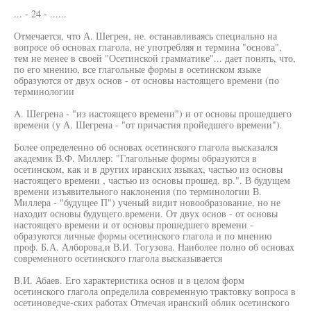
... - 24 - ......
Отмечается, что А. Шегрен, не. останавливаясь специально на
вопросе об основах глагола, не употребляя и термина "основа",
тем не менее в своей "Осетинской грамматике"... дает понять, что,
по его мнению, все глагольные формы в осетинском языке
образуются от двух основ - от основы настоящего времени (по
терминологии
A. Шегрена - "из настоящего времени") и от основы прошедшего
времени (у А. Шегрена - "от причастия пройедшего времени").
Более определенно об основах осетинского глагола высказался
академик В.Ф. Миллер: "Глагольные формы образуются в
осетинском, как и в других иранских языках, частью из основы
настоящего времени , частью из основы прошед. вр.". В будущем
времени изъявительного наклонения (по терминологии В.
Миллера - "будущее П") ученый видит новообразование, но не
находит основы будущего.времени. От двух основ - от основы
настоящего времени и от основы прошедшего времени -
образуются личные формы осетинского глагола и по мнению
проф. Б.А. Алборова,и В.И. Тогузова. Наиболее полно об основах
современного осетинского глагола высказывается
B.И. Абаев. Его характеристика основ и в целом форм
осетинского глагола определила современную трактовку вопроса в
осетиноведче-ских работах Отмечая иранский облик осетинского