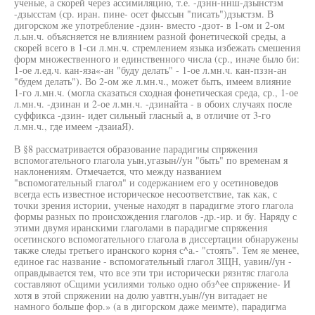
ученые, а скорей через ассимиляцию, т.е. -дзнн-ннш-дзынстзм
-дзысстам (ср. иран. пине- осет фыссын "писать")дзыстзм. В
дигорском же употребление -дзин- вместо -дзот- в 1-ом и 2-ом
л.ын.ч. объясняется не влиянием разной фонетической среды, а
скорей всего в 1-си л.мн.ч. стремлением языка избежать смешения
форм множественного и единственного числа (ср., иначе было би:
1-ое л.ед.ч. кан-яза«-ан "буду делать" - 1-ое л.мн.ч. кан-пззн-ан
"будем делать"). Во 2-ом же л.мн.ч., может быть, имеем влияние
1-го л.мн.ч. (могла сказаться сходная фонетическая среда, ср., 1-ое
л.мн.ч. -дзинан и 2-ое л.мн.ч. -дзинайта - в обоих случаях после
суффикса -дзин- идет сильный гласный а, в отличие от 3-го
л.мн.ч., где имеем -дзаиаЯ).
В §8 рассматривается образование парадигиы спряжения
вспомогательного глагола уын,угазын//ун "быть" по временам я
наклонениям. Отмечается, что между названием
"вспомогательный глагол" и содержанием его у осетиноведов
всегда есть известное историческое несоответствие, так как, с
точки зрения истории, ученые находят в парадигме этого глагола
формы разных по происхождения глаголов -др.-ир. и бу. Наряду с
этими двумя иранскими глаголами в парадигме спряжения
осетинского вспомогательного глагола в диссертации обнаружены
также следы третьего иранского корня с^а.- "стоять". Тем яе менее,
единое гас название - вспомогательный глагол ЗЩН, уавин//ун -
оправдывается тем, что все эти три исторически рязнтяс глагола
составляют оСщими усилиями только одно обз^ее спряжение- И
хотя в этой спряжении на долю уавтгн,уын//ун витадает не
намного больше фор.» (а в дигорском даже меимте), парадигма