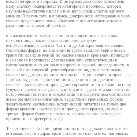
всех категориях и вопросах. В интересах дела более основатель
нему анализу подвергается те категории и проблемы, которые
изучены недостаточно или по ним нет у специалистов единого
мнения. В резуль тате, например, диахронного исследования форм
глагола предлагается новое объяснение происхождения целого
рада личных окончаний глагола
в изъявительном, желательном, условном и повелительном
наклонениях, а также образования личных форм
вспомогательного глагола "быть" и др. Синхронный же анализ
глагольных форм и их значений впервые выявляет серию новых
грамматических значений по наклонениям и временам, приводит
к выводу (в противовес другим мнениям, существующим в
осетиноведении по данному вопросу) о научной оправданности и
большей практической целесообразности видеть в осетинском
глаголе не одну форму инфинитива на -т//-ун, а еще и вторую - на
-аи//-ан, выделять в синхронном плане не только две основы
глагола - настоящего и прошедшего времени, но и третью - основу
будущего времени на -дзш-, -дзи-//-дзин-, -дзегн-//-дэан-, считать
исторический оптатив и конъюнктив и в современном осетинском
языке разными наклонениями, выделять во временных формах
желательного наклонения (исторический оптатив) не только две
формы времени - настоящего и прошедшего времен, но еще и
третьи - форму будущего времени, равную форме настоящего
времени плюс превербы, и т.'д.
Теоретическое значение предпринятого исследования вытекает из
его комплексного характера и системного охвата всех глаголяных