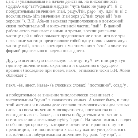
цзй: а) указывающая на начало действия, на инхоативность
(фдцзА-мар^тат^/фаыцаймардтан "чуть было не умер я"), б) с
побудительным значением (пай, рацу/Лтй, pago "ну, иди")и в) с
восклицатель-hfm значением (пай хорз у?//цай хуарз ай? "как
хорошо!"). В.И. Аба-ев высказал предположение о возможной
связи побудительной и кнхо-ативной частиц "пай". В данной
работе автор связывает с ними и третью, восклицательную
частицу цай и обосновывает предположение о том, что все три
названные частицн представляют собой одну полис емантичнуо
частицу naft, которая восходит к местоимения т "что" и является
формой родительного падежа последнего.
Другую осетинскую глагольную частицу -иу//- ev, ппицлгуттуп
гдягп-лу значение многократности и отдаленного будущего
времени (последнее при повел, накл.) этимологически Б.И. Абаев
сближает с
пехл. -ёв, авест. йавае- (ь сложных словах) "постоянно", совд.'у ,
а побудительное ее значение типологически сравнивает с
числительным "один" в кавказских языках. А может быть, в лице
этой частицы и в самом деле совпали этимологически два разных
слова: в своем значении многократности, постоянства она
восходит к авест. йавае-, а в своем побудительном значении к
осетинское числительному иу//еу "один". На такую мысль наводит
особенно дигорское еу, которое в отличие от иронского иу и в
препозиции, и в постпозиции к глаголу охотно употребляется с
настойчивым побудительным значением (еу рано "ну иди", а