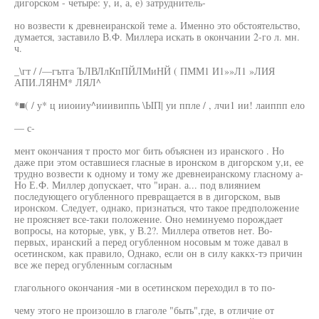
дигорском - четыре: у, и, а, е) затруднитель-
но возвести к древнеиранской теме а. Именно это обстоятельство,
думается, заставило В.Ф. Миллера искать в окончании 2-го л. мн.
ч.
_\гт / /—гътга ЪЛВЛлКпПЙЛМиНЙ ( ПММ1 И1»»Л1 »ЛИЯ
АПИ.ЛЯНМ* ЛЯЛ^
*■( / у* ц ииоииу^ииивиппь \ЫП| уи ппле / , лчи1 ии! лаиппп ело
— с-
мент окончания т просто мог бить объяснен из иранского . Но
даже при этом оставшиеся гласные в иронском в дигорском у,и, ее
трудно возвести к одному и тому же древнеиранскому гласному а-
Но Е.Ф. Миллер допускает, что "иран. а... под влиянием
последующего огубленного превращается в в дигорском, выв
иронском. Следует, однако, признаться, что такое предположение
не проясняет все-таки положение. Оно неминуемо порождает
вопросы, на которые, увк, у В.2?. Миллера ответов нет. Во-
первых, иранский а перед огубленном носовым м тоже давал в
осетинском, как правило, Однако, если он в силу каккх-тэ причин
все же перед огубленным согласным
глагольного окончания -ми в осетинском переходил в то по-
чему этого не произошло в глаголе "быть",где, в отличие от