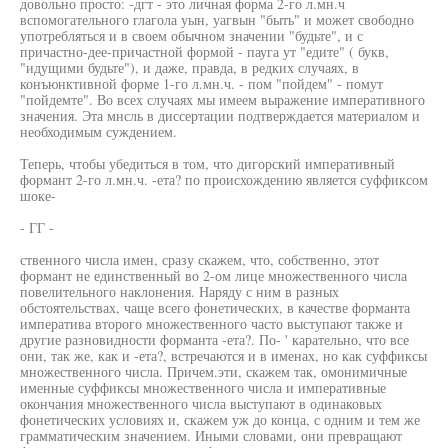
довольно просто: -дгт - это личная форма 2-го л.мн.ч
вспомогательного глагола уын, уагвын "быть" и может свободно
употребляться и в своем обычном значении "будьте", и с
причастно-дее-причастной формой - пауга ут "едите" ( букв,
"идущими будьте"), и даже, правда, в редких случаях, в
конъюнктивной форме 1-го л.мн.ч. - пом "пойдем" - помут
"пойдемте". Во всех случаях мы имеем выражение императивного
значения. Эта мнсль в диссертации подтверждается материалом и
необходимым суждением.
Теперь, чтобы убедиться в том, что дигорский императивный
формант 2-го л.мн.ч. -ета? по происхождению является суффиксом
шоке-
- ГГ -
ственного числа имен, сразу скажем, что, собственно, этот
формант не единственный во 2-ом лице множественного числа
повелительного наклонения. Наряду с ним в разных
обстоятельствах, чаще всего фонетических, в качестве форманта
императива второго множественного часто выступают также и
другие разновидности форманта -ета?. По- ' карательно, что все
они, так же, как и -ета?, встречаются и в именах, но как суффиксы
множественного числа. Причем.эти, скажем так, омонимичные
именные суффиксы множественного числа и императивные
окончания множественного числа выступают в одинаковых
фонетических условиях и, скажем уж до конца, с одним и тем же
грамматическим значением. Иными словами, они превращают