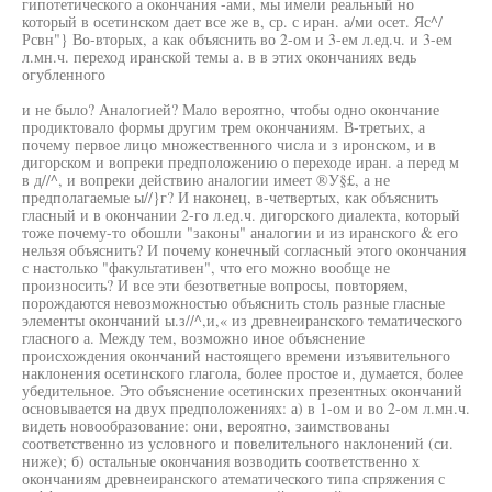
гипотетического а окончания -ами, мы имели реальный но
который в осетинском дает все же в, ср. с иран. а/ми осет. Яс^/
Рсвн"} Во-вторых, а как объяснить во 2-ом и 3-ем л.ед.ч. и 3-ем
л.мн.ч. переход иранской темы а. в в этих окончаниях ведь
огубленного
и не было? Аналогией? Мало вероятно, чтобы одно окончание
продиктовало формы другим трем окончаниям. В-третьих, а
почему первое лицо множественного числа и з иронском, и в
дигорском и вопреки предположению о переходе иран. а перед м
в д//^, и вопреки действию аналогии имеет ®У§£, а не
предполагаемые ы//}г? И наконец, в-четвертых, как объяснить
гласный и в окончании 2-го л.ед.ч. дигорского диалекта, который
тоже почему-то обошли "законы" аналогии и из иранского & его
нельзя объяснить? И почему конечный согласный этого окончания
с настолько "факультативен", что его можно вообще не
произносить? И все эти безответные вопросы, повторяем,
порождаются невозможностью объяснить столь разные гласные
элементы окончаний ы.з//^,и,« из древнеиранского тематического
гласного а. Между тем, возможно иное объяснение
происхождения окончаний настоящего времени изъявительного
наклонения осетинского глагола, более простое и, думается, более
убедительное. Это объяснение осетинских презентных окончаний
основывается на двух предположениях: а) в 1-ом и во 2-ом л.мн.ч.
видеть новообразование: они, вероятно, заимствованы
соответственно из условного и повелительного наклонений (си.
ниже); б) остальные окончания возводить соответственно х
окончаниям древнеиранского атематического типа спряжения с