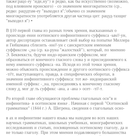
также:рацо еу "иди,ну") и редко, как бы искусственно (возможно,
под влиянием иронского) - со значением многократности (ср.,
редко: рацудтам-еу "выходил я";'обычно со значением
многократности употребляется другая частица цит: рацуд-тазщиг
"выходил я") •
В §10 первой главы из разных точек зрения, высказанных о
происходи ении осетинского инфинитивного суффикса -ын//-ун,
автор диссертации останавливает свой выбор на попытке Миллера
и Гюбшмана сблизить -нн//-ун с санскритским именным
суффиксом -¿на (ср. ка-руна "жалостккй"), который, по мнению
Э. Беквеккста, будучи нндо-иранским суффиксом, мог
образоваться от конечного гласного слова у и присоединяемого к
нему именного суффикса -на. Исходя из этой точки зрения,
можно объяснить происхождение и другого осетинского суффикса
-т//т, выступающего, правда, в специфических оборотах, в
значении инфинитивного суффикса: тот же- индоиранский
именной суффикс -_на, присоединяясь к конечному гласному
слову д, мог дг.ть суффикс -ана, а -ана > осет- -т//-т.
Ро второй главе обсулщаюгся проблемы глагольных осн"в и
инфинитива- в осетинском яэнке . Начиная с первой "Осетинской
грамматики" (1844 г.) А. Шегрена, сведения о глагольных осно-
в ах и инфинитиве нашего языка мы находим во всех наших
научных грамматиках, школьных учебниках, монографических
исследованиях и статьях, посвященных осетинскому глаголу, да и
не только глаголу. При этом мнения подавляющего большинства