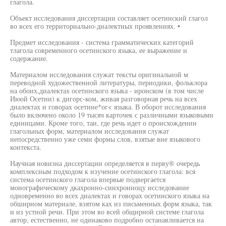
глагола.
Объект исследования диссертации составляет осетинский глагол
во всех его территориально-диалектных проявлениях. •
Предмет исследования - система грамматических категорий
тлагола современного осетинского языка, ее выражение и
содержание.
Материалом исследования служат тексты оригинальной м
переводной художественной литературы, периодики, фольклора
на обоих,диалектах осетинского языка - иронском (в том числе
Июой Осетии) к дигорс-ком, живая разговорная речь на всех
диалектах и говорах осетине*ог< языка. В оборот исследования
было включено около 19 тысяч карточек с различными языковыми
единицами. Кроме того, таи, где речь идет о происхождении
глагольных форм, материалом исследования служат
непосредственно уже семи формы слов, взятые вне языкового
контекста.
Научная новизна диссертации определяется в перву® очередь
комплексным подходом к изучение осетинского глагола: вся
система осетинского глагола впервые подвергается
монографическому дкахронно-синхронноцу исследование
одновременно во всех диалектах и говорах осетинского языка на
обширном материале, взятом ках из письменных форм языка, так
и из устной речи. При зтом во всей общирной системе глагола
автор, естественно, не одинаково подробно останавливается на