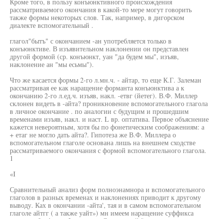
Кроме того, в пользу конъюнктивного происхождения
рассматриваемого окончания в какой-то мере могут говорить
также формы некоторых слов. Так, например, в дигорском
диалекте вспомогательный .
глагол"бытъ" с окончанием -ан употребляется только в
конъюнктиве. В изъявительном наклонении он представлен
другой формой (ср. конъюнкт, уан "да будем мы", изъяв,
наклонение ан "мы есьмы").
Что же касается формы 2-го л.мн.ч. - айтар, то еще К.Г. Залеман
рассматривая ее как наращение форманта конъюнктива а к
окончанию 2-го л.ед.ч. изъяв, накл. -етвг (йетег). В.Ф. Миллер
склонен видеть в -айта? проникновение вспомогательного глагола
в личное окончание . по аналогии с будущим и прошедшим
временами изъяв, накл. и наст. L вр. оптатива. Первое объяснение
кажется невероятным, хотя бы по фонетическим соображениям: а
+ етаг не могло дать айта?. Гипотеза же В.Ф. Миллера о
вспомогательном глаголе основана лишь на внешнем сходстве
рассматриваемого окончания с формой вспомогательного глагола.
1
«I
Сравнительный анализ форм полноэнамнора и вспомогательного
глаголов в разных временах и наклонениях приводит к другому
выводу. Ках в окончании -айта', тая и в самом вспомогательном
глаголе айтгг ( а также уайт») мн имеем наращение суффикса