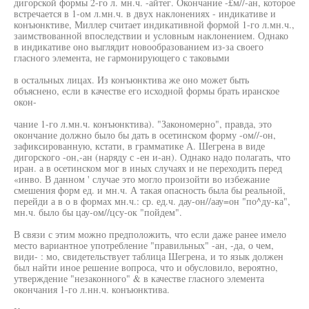
дигорской формы 2-го л. мн.ч. -айтег. Окончание -£м//-ан, которое
встречается в 1-ом л.мн.ч. в двух наклонениях - индикативе и
конъюнктиве, Миллер считает индикативной формой 1-го л.мн.ч.,
заимствованной впоследствии и условным наклонением. Однако
в индикативе оно выглядит новообразованием из-за своего
гласного элемента, не гармонирующего с таковыми
в остальных лицах. Из конъюнктива же оно может быть
объяснено, если в качестве его исходной формы брать иранское
окон-
чание 1-го л.мн.ч. конъюнктива). "Закономерно", правда, это
окончание должно было бы дать в осетинском форму -ом//-он,
зафиксированную, кстати, в грамматике А. Шегрена в виде
дигорского -он,-ан (наряду с -ен и-ан). Однако надо полагать, что
иран. а в осетинском мог в иных случаях и не переходить перед
«инво. В данном ' случае это могло произойти во избежание
смешения форм ед. и мн.ч. А такая опасность была бы реальной,
перейди а в о в формах мн.ч.: ср. ед.ч. дау-он//аау=он "по^ду-ка",
мн.ч. было бы цау-ом//цсу-ок "пойдем".
В связи с этим можно предположить, что если даже ранее имело
место вариантное употребление "правильных" -ан, -да, о чем,
види- : мо, свидетельствует таблица Шегрена, и то язык должен
был найти иное решение вопроса, что и обусловило, вероятно,
утверждение "незаконного" & в качестве гласного элемента
окончания 1-го л.нн.ч. конъюнктива.