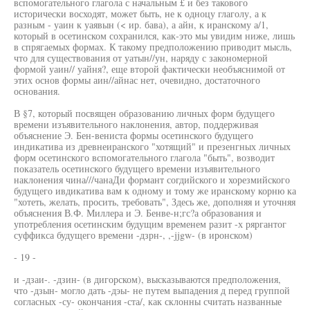
вспомогательного глагола с начальным £ и без такового
исторически восходят, может быть, не к одноцу глаголу, а к
разным - уаин к уаявын (< ир. бава), а айн, к иранскому а/1,
который в осетинском сохранился, как-это мы увидим ниже, лишь
в спрягаемых формах. К такому предположению приводит мысль,
что для существования от уатын//ун, наряду с закономерной
формой уаин// уайня?, еще второй фактически необъяснимой от
этих основ формы аин//айнас нет, очевидно, достаточного
основания.
В §7, который посвящен образованию личных форм будущего
времени изъявительного наклонения, автор, поддерживая
объяснение Э. Бен-вениста формы осетинского будущего
индикатива из древнеиранского "хотящий" и презенгных личных
форм осетинского вспомогательного глагола "быть", возводит
показатель осетинского будущего времени изъявительного
наклонения чина///чанаДи формант согдийского и хорезмийского
будущего ивдикатива вам к одному и тому же иранскому корню ка
"хотеть, желать, просить, требовать", Здесь же, дополняя и уточняя
объяснения В.Ф. Миллера и Э. Бенве-н;гс?а образования и
употребления осетинским будущим временем разит -х ряргантог
суффикса будущего времени -дзрн-, ,-jjgw- (в иронском)
- 19 -
и -дзаи-. -дзин- (в дигорском), высказываются предположения,
что -дзын- могло дать -дэы- не путем выпадения д перед группой
согласных -су- окончания -ста/, как склонны считать названные