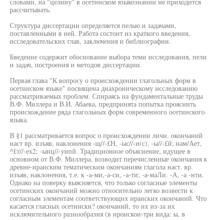
словами, на "целину" в осетинском языкознании не приходится
рассчитывать.
Структура диссертации определяется пелью и задачами,
поставленными в ней. Работа состоит из краткого введения,
исследовательских глав, заключения и библиографии.
Бведение содержит обоснование выбора теми исследования, пели
и задач, построения и методов диссертации.
Первая глава "К вопросу о происхождении глагольных форм в
осетинском языке" посвящена диахроническому исследованию
рассматриваемых проблем. Спираясь на фундаментальные труды
В.Ф. Миллера и В.И. Абаева, предпринята попытка прояснить
происхождение ряда глагольных форм современного осетинского
языка.
В §1 рассматривается вопрос о происхождении личн. окончаний
наст вр. изъяв, наклонения -щ//-£Н, -ыс//-и(с), -ы//-£й; нам/Ает,
^£т//-ех2; -ынц//-унпй. Традиционное объяснение, идущее в
основном от В.Ф. Миллера, возводит перечисленные окончания к
древне-иранским тематическим окончаниям глагола наст. вр.
изъяв, наклонения, т.е. к -а-ми,-а-си, -а-ти; -а-маЛи. -А, -а -нти.
Однако на поверку выясняется, что только согласные элементы
осетинских окончаний можно относительно легко возвести к
согласным элементам соответствующих иранских окончаний. Что
касается гласных осетински? окончаний, то их из-за их
исключительного разнообразия (в иронскои-три вида: ы, в