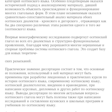
категорий осетинского языка. Особенно плодотворным оказался
исторический подход к анализируемому материалу, давший
возможность объяснить происхождение и функционирование
многих глагольных форм. В этом плане незаменимым оказался
сравнительно-сопоставительный анализ материала обоих
осетинских диалектов - кронсяого и дигорского , отражающих как
бы два синхронно различных этапа развития одного и того же
(осетинского) языка.
Впервые монографическому исследованию подвергнут осетинский
глагол во всех его диалектных и структурно-функциональных
проявлениях, благодаря чему разрешаются многие нерешенные и
спорные проблемы системы осетинского глагола. Это создает базу
для новых теоретиче-
ских разысканий.
Практическое значение диссертации состоит в том, что основные
ее положения, используемый в ней материал могут быть
применены при разработке лекционных и практических курсов по
истории осетинского языка, современному осетинскому языку,
осетинской диалектологии, введению в ирановедение, при
написании курсовых, дипломных и других работ по осетинскоцу
языку. Выводы диссертации по многим актуальным вопроса«
осетинского глагола могут быть полезны также при написании
исследований и составлении вузовских и школьных программ и
учебников по осетинскому языку.