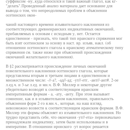
суффиксом -ну,.куда относился и такой важный глагол, как кг-
"делать".Проведенный анализ материала дает основание для
вывода о том, что непреодолимых проблем в объяснении
осетинских окон-
чаний настоящего времени изъявительного наклонения из
соответствующих древнеиранских индикативных окончаний,
прибавляемых к основам с исходным у, нет. Остается
единственное - признать, что такой тип иранского спряжения мог
быть взят осетинским за основу в наст. вр. изъяв, накл. (об
отношении осетинского глагола к иранскому атематическому типу
спряжения см. также ниже при объяснений происхождения
окончаний желательного наклонения).
В §2 рассматривается происхождение личных окончаний
повелительного наклонения осетинского глагола, которые
представлены вторым и третьим лицами в единственном и
множественном числе: -//-а?, -ад//-ад; -ут//-етг, -ант//-ант#. 2-ое
л.ед.ч. и 3-ье л.ед. и мн.ч. В.Ф. Миллер и некоторые другие
убедительно возводят к соответствующим иранским
императивным формам - а, -ату, -анту. При этом вызывает
сомнение, как и в изъявительном наклонении, правильность
объяснения форм 2-го я.мн.ч., которые, на наш взгляд,
невозможно возвести к соответствующим иранским формам. В.Ф.
Миллер эти формы объясняет из изъявительного наклонения. Но
трудно представить себе, что окончания -ут//-ета> первоначально
принадлежали индикативу, затем были использованы и в
императиве. В отношении иронского -ут вопрос решается