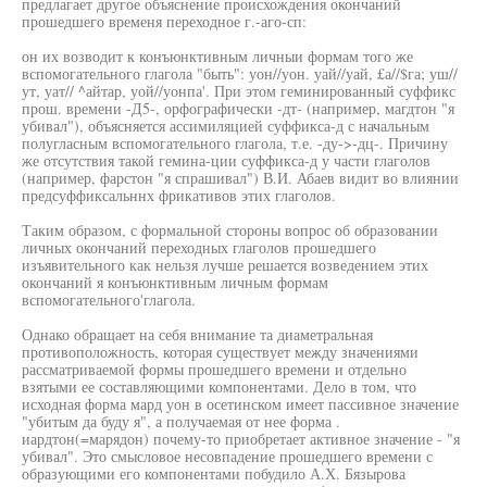
предлагает другое объяснение происхождения окончаний
прошедшего временя переходное г.-аго-сп:
он их возводит к конъюнктивным личныи формам того же
вспомогательного глагола "быть": уон//уон. уай//уай, £а//$га; уш//
ут, уат// ^айтар, уой//уонпа'. При этом геминированный суффикс
прош. времени -Д5-, орфографически -дт- (например, магдтон "я
убивал"), объясняется ассимиляцией суффикса-д с начальным
полугласным вспомогательного глагола, т.е. -ду->-дц-. Причину
же отсутствия такой гемина-ции суффикса-д у части глаголов
(например, фарстон "я спрашивал") В.И. Абаев видит во влиянии
предсуффиксальннх фрикативов этих глаголов.
Таким образом, с формальной стороны вопрос об образовании
личных окончаний переходных глаголов прошедшего
изъявительного как нельзя лучше решается возведением этих
окончаний я конъюнктивным личным формам
вспомогательного'глагола.
Однако обращает на себя внимание та диаметральная
противоположность, которая существует между значениями
рассматриваемой формы прошедшего времени и отдельно
взятыми ее составляющими компонентами. Дело в том, что
исходная форма мард уон в осетинском имеет пассивное значение
"убитым да буду я", а получаемая от нее форма .
иардтон(=марядон) почему-то приобретает активное значение - "я
убивал". Это смысловое несовпадение прошедшего времени с
образующими его компонентами побудило А.Х. Бязырова