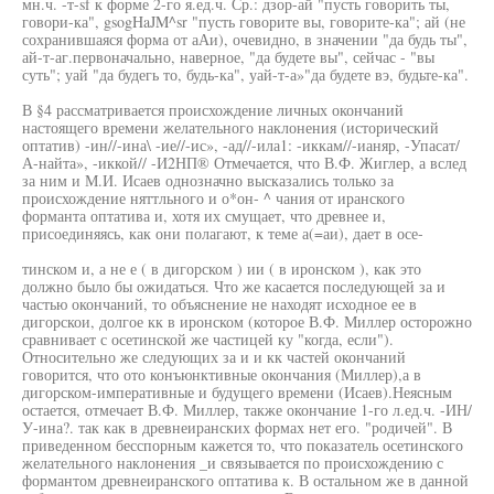
мн.ч. -т-sf к форме 2-го я.ед.ч. Ср.: дзор-ай "пусть говорить ты,
говори-ка", gsogHaJM^sr "пусть говорите вы, говорите-ка"; ай (не
сохранившаяся форма от аАи), очевидно, в значении "да будь ты",
ай-т-аг.первоначально, наверное, "да будете вы", сейчас - "вы
суть"; уай "да будегь то, будь-ка", уай-т-а»"да будете вэ, будьте-ка".
В §4 рассматривается происхождение личных окончаний
настоящего времени желательного наклонения (исторический
оптатив) -ин//-ина\ -ие//-ис», -ад//-ила1: -иккам//-ианяр, -Упасат/
А-найта», -иккой// -И2НП® Отмечается, что В.Ф. Жиглер, а вслед
за ним и М.И. Исаев однозначно высказались только за
происхождение няттльного и о*он- ^ чания от иранского
форманта оптатива и, хотя их смущает, что древнее и,
присоединяясь, как они полагают, к теме а(=аи), дает в осе-
тинском и, а не е ( в дигорском ) ии ( в иронском ), как это
должно было бы ожидаться. Что же касается последующей за и
частью окончаний, то объяснение не находят исходное ее в
дигорскои, долгое кк в иронском (которое В.Ф. Миллер осторожно
сравнивает с осетинской же частицей ку "когда, если").
Относительно же следующих за и и кк частей окончаний
говорится, что ото конъюнктивные окончания (Миллер),а в
дигорском-императивные и будущего времени (Исаев).Неясным
остается, отмечает В.Ф. Миллер, также окончание 1-го л.ед.ч. -ИН/
У-ина?. так как в древнеиранских формах нет его. "родичей". В
приведенном бесспорным кажется то, что показатель осетинского
желательного наклонения _и связывается по происхождению с
формантом древнеиранского оптатива к. В остальном же в данной