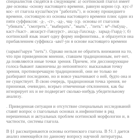
специалистов сходятся в следующем: а) осетинский глагол имеет
две основы -основу настоящего времени, равную корню (ср. кус-//
кос- от глагола кусш//косун "работать"), и основу прошедшего
времени, состоящую из основы настоящего времени плюс один из
пяти суффиксов: -д-, -ст-, -ад-, чщ- (ср. основы от глаголов
"убивать", "смотреть", "выбирать", "мыть", ."петь": м^-//м£ущ-,
каст-//каст-. авзасрст-//авзурст-, ахсад-//ахснад-. зарыд-//зард-); б)
осетинский язык знает одну форму инфинитива., и образуется она
прибавлением суффикса -ын//-уи я основе настоящего времени
(зарын//эарун "петь"). Однако нельзя не обратить внимания на то,
что при приведенном мнении, ставшем традиционным, нет-нет,
да появляются иные точки зрения. Причем, эти диссонирующие
голоса бывают лаконичны до непонятного: высказывая точку
зрения, противоречащую традиционной, они не только не
разбирают последнюю, но и вовсе умалчивают о ней, будто она и
не существует. В свою очередь, традиционная точка зрения, не
принимая, очевидно, всерьез отмеченные отклонения, как бы
игнорирует их и не подвергает сколько-нибудь убедительному
анализу.
. Приведенная ситуация и отсутствие специальных исследований
ставят вопрос о глагольных основах и.инфинитиве в ряд
нерешенных и актуальных проблем осетинской морфологии и, в
частности, системы глагола.
В §1 рассматриваются основы осетинского глагола. В 51.1 дается
анализ имеющейся по данному вопросу научной литературы.