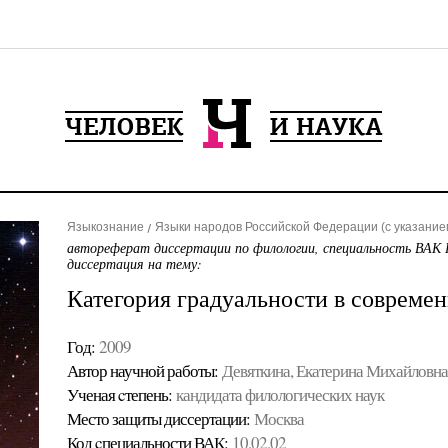
Языкознание
Языки народов Российской Федерации (с указанием
автореферат диссертации по филологии, специальность ВАК 
диссертация на тему:
Категория градуальности в совреме
Год:
2009
Автор научной работы:
Девяткина, Екатерина Михайловна
Ученая cтепень:
кандидата филологических наук
Место защиты диссертации:
Москва
Код cпециальности ВАК:
10.02.02