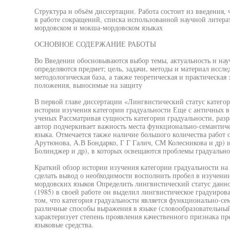
Структура и объём диссертации. Работа состоит из введения, 
в работе сокращений, списка использованной научной литерат
мордовском и мокша-мордовском языках
ОСНОВНОЕ СОДЕРЖАНИЕ РАБОТЫ
Во Введении обосновываются выбор темы, актуальность и нау
определяются предмет; цель, задачи, методы и материал иссл
методологическая база, а также теоретическая и практическа
положения, выносимые на защиту
В первой главе диссертации «Лингвистический статус категор
истории изучения категории градуальности Еще с античных в
ученых Рассматривая сущность категории градуальности, разр
автор подчеркивает важность места функционально-семантиче
языка. Отмечается также наличие большого количества работ
Арутюнова, А.В Бондарко, Г Г Галич, СМ Колесникова и др) 
Болинджер и др), в которых освещаются проблемы градуально
Краткий обзор истории изучения категории градуальности на
сделать вывод о необходимости восполнить пробел в изучении
мордовских языков Определить лингвистический статус данн
(1985) в своей работе он выделил лингвистическое градуиро
том, что категория градуальности является функционально-с
различные способы выражения в языке (словообразовательны
характеризует степень проявления качественного признака пр
языковые средства.