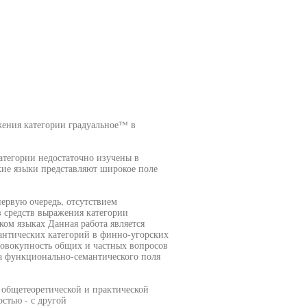
ения категории градуальное™ в
атегории недостаточно изучены в
кие языки представляют широкое поле
ервую очередь, отсутствием
з средств выражения категории
ком языках Данная работа является
антических категорий в финно-угорских
совокупность общих и частных вопросов
ра функционально-семантического поля
 общетеоретической и практической
стью - с другой