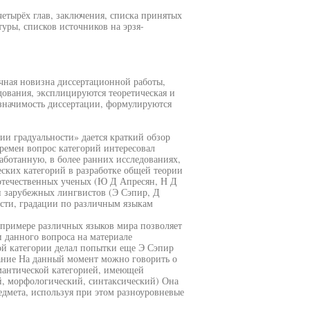
четырёх глав, заключения, списка принятых
уры, списков источников на эрзя-
чная новизна диссертационной работы,
едования, эксплицируются теоретическая и
я значимость диссертации, формулируются
ии градуальности» дается краткий обзор
ремен вопрос категорий интересовал
аботанную, в более ранних исследованиях,
ских категорий в разработке общей теории
 отечественных ученых (Ю Д Апресян, Н Д
и зарубежных лингвистов (Э Сэпир, Д
сти, градации по различным языкам
 примере различных языков мира позволяет
 данного вопроса на материале
ой категории делал попытки еще Э Сэпир
вание На данный момент можно говорить о
емантической категорией, имеющей
й, морфологический, синтаксический) Она
едмета, используя при этом разноуровневые