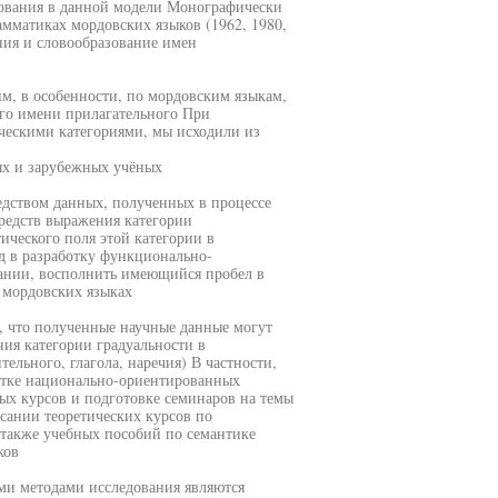
дования в данной модели Монографически
амматиках мордовских языков (1962, 1980,
ния и словообразование имен
м, в особенности, по мордовским языкам,
го имени прилагательного При
ческими категориями, мы исходили из
ых и зарубежных учёных
редством данных, полученных в процессе
редств выражения категории
ического поля этой категории в
д в разработку функционально-
ании, восполнить имеющийся пробел в
 мордовских языках
м, что полученные научные данные могут
ия категории градуальности в
льного, глагола, наречия) В частности,
отке национально-ориентированных
ых курсов и подготовке семинаров на темы
сании теоретических курсов по
 также учебных пособий по семантике
ков
и методами исследования являются