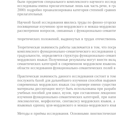
были предметом специального комплексного научного иссле
исследованы имена прилагательные лишь как часть речи, в гр
2000) подробно проанализирована категория степеней сравне
прилагательных
Научной базой исследования явились труды по финно-угорски
посвященные изучению эрзя-мордовского и мокша-мордовско
рассмотрении вопросов, связанных с функционально-семанти
теоретических положений, выдвинутых в трудах отечественн
Теоретическая значимость работы заключается в том, что пос
комплексного функционально-семантического исследования с
градуальности, определяется структура функционально-семант
мордовских языках Полученные результаты могут внести вкла
семантических категорий в современном мордовском языкозн
области исследования функционально-семантических полей в
Практическая значимость данного исследования состоит в то
послужить базой для дальнейшего изучения способов выражен
современных мордовских языках (на примере имени существите
материалы диссертации могут быть использованы при разраб
учебных пособий для школ, вузов, при составлении лекционн
изучения функционально-семантических категорий, при напи
лексикологии, морфологии, синтаксису мордовских языков, а
языковых единиц эрзя-мордовского и мокша-мордовского язы
Методы н приёмы исследования. Основными лингвистическим