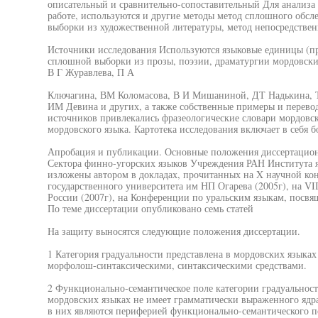
описательный и сравнительно-сопоставительный Для анализа 
работе, используются и другие методы метод сплошного обсл
выборки из художественной литературы, метод непосредствен
Источники исследования Используются языковые единицы (п
сплошной выборки из прозы, поэзии, драматургии мордовски
В Г Журавлева, П А
Ключагина, ВМ Коломасова, В И Мишаниной, ДТ Надькина, 
ИМ Девина и других, а также собственные примеры и перевод
источников привлекались фразеологические словари мордовски
мордовского языка. Картотека исследования включает в себя 
Апробация и публикации. Основные положения диссертацион
Сектора финно-угорских языков Учреждения РАН Института яз
изложены автором в докладах, прочитанных на X научной к
государственного университета им НП Огарева (2005г), на VI
России (2007г), на Конференции по уральским языкам, посв
По теме диссертации опубликовано семь статей
На защиту выносятся следующие положения диссертации.
1 Категория градуальности представлена в мордовских языка
морфолош-синтаксическими, синтаксическими средствами.
2 Функционально-семантическое поле категории градуальност
мордовских языках не имеет грамматически выраженного ядра,
в них являются периферией функционально-семантического п