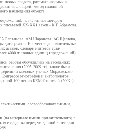
языковых средств, рассматриваемых в
едования словарей, метод сплошной
ного наблюдения объекта.
редложения), извлеченные методом
х писателей ХХ-ХХ1 веков - К Г Абрамова,
ТА Раптанова, АМ Шаронова, АС Щеглова,
ы диссертанта. В качестве дополнительных
х языков, словарь эпитетов эрзя-
более 4000 языковых единиц (предложений)
ной работы обсуждались на заседаниях
ыкознания (2005-2009 гг), также были
онференции молодых ученых Мордовского
I Конгрессе этнографов и антропологов
ященной 100-летию КЕМайтинской (2007г).
х лексическими, словообразовательными,
и (на материале имени прилагательного) в
 все средства передачи данной категории
оля