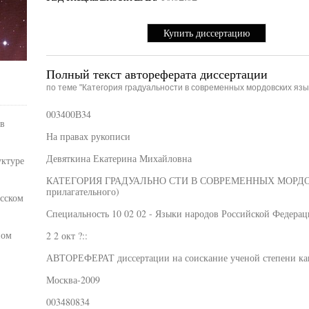
Купить диссертацию
Полный текст автореферата диссертации
по теме "Категория градуальности в современных мордовских язы
003400В34
в
На правах рукописи
Девяткина Екатерина Михайловна
уктуре
КАТЕГОРИЯ ГРАДУАЛЬНО СТИ В СОВРЕМЕННЫХ МОРДОВС
прилагательного)
усском
Специальность 10 02 02 - Языки народов Российской Федерац
ном
2 2 окт ?::
АВТОРЕФЕРАТ диссертации на соискание ученой степени ка
Москва-2009
003480834