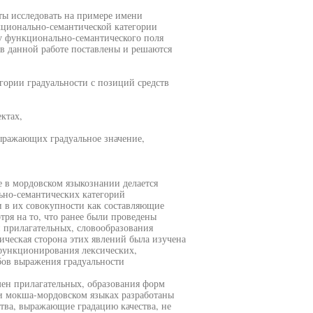
ты исследовать на примере имени
ционально-семантической категории
ру функционально-семантического поля
 в данной работе поставлены и решаются
гории градуальности с позиций средств
ктах,
ыражающих градуальное значение,
е в мордовском языкознании делается
ьно-семантических категорий
и в их совокупности как составляющие
ря на то, что ранее были проведены
н прилагательных, словообразования
ческая сторона этих явлений была изучена
функционирования лексических,
бов выражения градуальности
мен прилагательных, образования форм
 и мокша-мордовском языках разработаны
ства, выражающие градацию качества, не