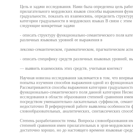
Цель и задачи исследования. Нами была определена цель рабо
прилагательного мордовских языков способы выражения функ
градуальности, показать их взаимосвязь, определить структу
категории градуальности в мордовских языках В связи с этим
следующие конкретные задачи
- описать структуру функционально-семантического поля кате
различных языковых уровней ее выражения в
лексико-семантическом, грамматическом, прагматическом аспе
- описать специфику средств различных языковых уровней, в
— выявить взаимосвязь этих средств, учитывая контекст
Научная новизна исследования заключается в том, что впервы
попытка изучения способов выражения одной из функционал
Рассматриваются способы выражения категории градуальност
функционально-семантического поля данной категории Несмот
исследования в области образования степеней сравнения име
посредством уменьшительно-ласкательных суффиксов, семанти
недостаточно В реферируемой работе выявлены особенности 
словообразовательных, аналитических, синтаксических спосо
Степень разработанности темы. Вопросы словообразования и
степеней сравнения имен прилагательных в эрзя-мордовском
достаточно хорошо, но до настоящего времени языковые сред