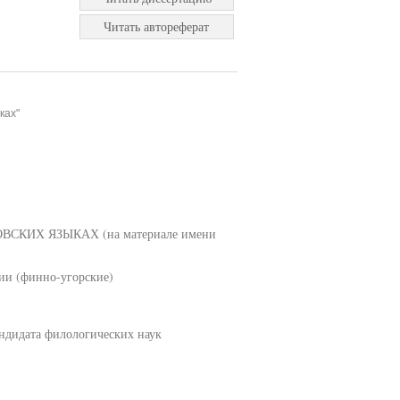
Читать автореферат
ках"
КИХ ЯЗЫКАХ (на материале имени
ии (финно-угорские)
ндидата филологических наук