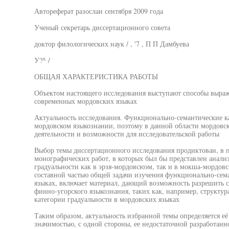
Автореферат разослан сентября 2009 года
Ученый секретарь диссертационного совета
доктор филологических наук / , '7 , П П Дамбуева
У?^ /
ОБЩАЯ ХАРАКТЕРИСТИКА РАБОТЫ
Объектом настоящего исследования выступают способы выраж
современных мордовских языках
Актуальность исследования. Функционально-семантические к
мордовском языкознании, поэтому в данной области мордовс
деятельности и возможности для исследовательской работы
Выбор темы диссертационного исследования продиктован, в п
монографических работ, в которых был бы представлен анали
градуальности как в эрзя-мордовсюэм, так и в мокша-мордовс
составной частью общей задачи изучения функционально-сем
языках, включает материал, дающий возможность разрешить 
финно-угорского языкознания, таких как, например, структу
категории градуальности в мордовских языках
Таким образом, актуальность избранной темы определяется её
значимостью, с одной стороны, ее недостаточной разработанно