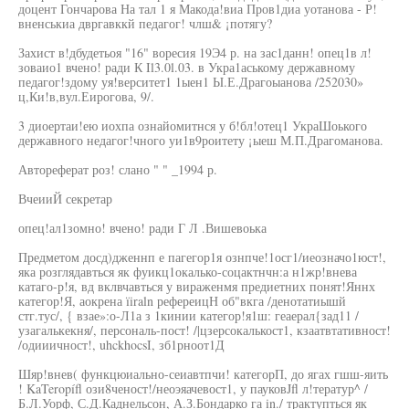
доцент Гончарова На тал 1 я Макода!виа Пров1диа уотанова - Р!
вненськиа двргавккй педагог! члш& ¡потягу?
Захист в!дбудетьоя "16" воресия 19Э4 р. на зас1данн! опец1в л!
зоваио1 вчено! ради К Il3.0l.03. в Укра1аському державному
педагог!здому уя!верситет1 1ыен1 Ы.Е.Драгоыанова /252030»
ц,Ки!в,вул.Еирогова, 9/.
3 диоертаи!ею иохпа ознайомитнся у б!бл!отец1 УкраШоького
державного недагог!чного уи1в9роитету ¡ыеш М.П.Драгоманова.
Автореферат роз! слано " " _1994 р.
ВчеииЙ секретар
опец!ал1зомно! вчено! ради Г Л .Вишевоька
Предметом досд)дженнп е пагегор1я ознпче!1осг1/иеозначо1юст!,
яка розглядавться як фуикц1окалько-соцактнчн:а н1жр!внева
катаго-р!я, вд вклвчавться у вираженмя предиетних понят!Яннх
категор!Я, аокрена ïiraln рефереицН об"вкга /денотатиышй
стг.тус/, { взае»:о-Л1а з 1кинии категор!я1ш: геаерал{зад11 /
узагалькекня/, персональ-пост! /|цзерсокалькост1, кзаатвтативност!
/одииичност!, uhckhocsI, зб1рноот1Д
Шяр!внев( функцюиально-сеиавтпчи! категорП, до ягах гшш-яить
! KaTeropífl ози8ченост!/неоэяачевост1, у пауковJfl л!тератур^ /
Б.Л.Уорф, С.Д.Каднельсон, А.З.Бондарко га in./ трактупться як