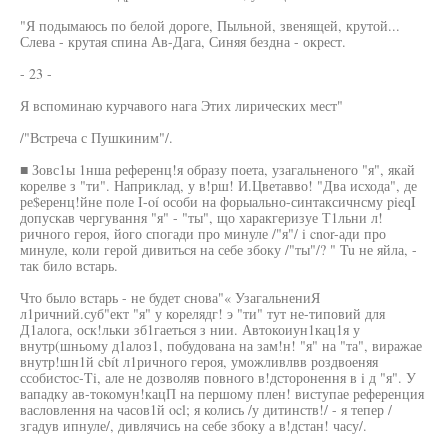
"Я подымаюсь по белой дороге, Пыльной, звенящей, крутой...
Слева - крутая спина Ав-Дага, Синяя бездна - окрест.
- 23 -
Я вспоминаю курчавого нага Этих лирических мест"
/"Встреча с Пушкиним"/.
■ Зовс1ы 1нша референц!я образу поета, узагальненого "я", якай
корелве з "ти". Наприклад, у в!рш! И.Цветавво! "Два исхода", де
ре$еренц!йне поле I-oí особи на форыально-синтаксичнсму pieqI
допускав чергування "я" - "ты", що харакгеризуе Т1льни л!
ричного героя, його спогади про минуле /"я"/ i cnor-ади про
минуле, коли герой дивиться на себе збоку /"ты"/? " Tu не яйла, -
так било встарь.
Что было встарь - не будет снова"« УзагальнениЯ
л1ричний.суб"ект "я" у корелядг! э "ти" тут не-типовий для
Д1алога, оск!льки зб1гаеться з нии. Автокоиун1кац1я у
внутр(шньому д1алоз1, побудована на зам!н! "я" на "та", виражае
внутр!шн1й cbít л1ричного героя, уможливлвв роздвоеняя
ссобистос-Ti, але не дозволяв повного в!дсторонення в i д "я". У
вападку ав-токомун!кацП на першому плен! виступае референция
васловлення на часов1й ocl; я колись /у дитинств!/ - я тепер /
згадув ипнуле/, дивлячись на себе збоку а в!дстан! часу/.