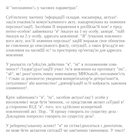
4/ "неозначени!» у часових параметрах".
Суб'ектизну чаотину !нфорцацП складав, насаапервд, актуал!-
зац1я учасвик1в комун!катквного акту, нашаровувана ва значения
персонал!зацП, Засобами II вираження в росШськ!й нов! е пред-
иетно-особов! ааймевкиха "я" /вказуе ва 1-иу особу, ыовця/, "тыН
/вказув ва 2-у особу, адресата ыовлення/. "Я" /учасник иовленнз-
вого акту, нос!й значения персонал! зацИ/ виражае свое обпектив-
ве ставлення до опксуваного факту, ситуацП, а такох ф!ксад!и ви-
оловлевня на часовШ ос! та просторову ор!ентац!ю для адресата
мовленвя.
У реалыглх си?у&ц1ях дейктиви "я", "nt" в позначенням озяа-
ченост! /1ндкв!дуал!зацП/ учасг.1к!в мовлення на противагу "im",
"эй", як! реал!зують певиу невиэначену MHOxaicib, неозначеи!сть
! т!лыш за допоиогоо уведення конкретизатор!в-детера!нант!в,
ситуативно! або контекстно! ¡деятиф!кацН ос!б набувасть заачэиня
означеноот!.
Kpiw зайиенаик!з "я", "tu", засобом актуал!зац!1 особи у
виоловлеян1 моде бутя !менннк, «о представляв актант caTjanil в!
д-сторонено В1Д "я", того, хго зд1йснюо ксниреткий
иовленнезмй акт. Пор.. "Я прошу говорить по существу дела -
Докладчик попросил говорить по сущестзу дела".
У ре$ереиц!альноиу аспект! "я" не сп1вв1дноситься з денотатом,
не мояе бути актантом ситуацП чи зам!нении (менникон. У текст!