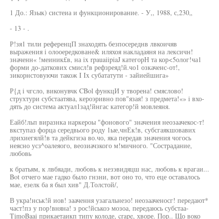
1 До.: Язык) систеиа и функционирование. - У,, 1988, с,230„
- 13 - .
Р!зя1 тили референцП знаходять безпосереднв лвкоичяв
выражения i олооередковане& иляхоя накладаяня на лексичн!
значенн« !меиник£в, на ix rpauaiipiaJ категорН та кор<5олог!ча1
форми до-даткових смисл!в рефзреяд!й.чо1 озкаченс-от!,
зикорнстовуючи також I Ix субататути - зайиейшига»
Р{д i чгсло, виконувчк CBol функцИ у творена! смяслово!
струхтури субстаатява, кероэривно пов"язая! з предмета!«» i вхо-
дять до система актуал1зад!йнгас категор!й мовлеяня.
Еайб!льп виразнка наркероы "фонового" значения неозаачекос-т!
вкступаз форца середвього роду 1ые,чнЕк!в, субсгаякшовавих
лрихиегялй!в та дейкгиэа во.чо, яка передав значения чогось
неясно усз^оалеяого, веозиачзкого м!мичного. "Сострадание,
любовь
к братьям, к лвбяади, любовь к незэвидяцш нас, любовь к врагаи...
Bot отчего мае гадко было гнзни, вот оно то, что еце оставалось
мае, езелк ба я был хив" Д.Толстой/,
В укра!нськ!й иов! заачення узагальнезо! неозааченосг! передают*
част!пз у пор!вняна! з рос!йськоэ мозоа, передаюсь субстаа-
TjmoBaai прикаетаикп типу колоде, crape, хворе. Пор.. Що воко