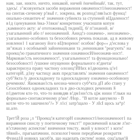
нам, заи, никто, ничто, никакой, ничей /ничейный/, так, тут,
здесь/. з"ясовуються засоби виражеиия ояначепост1/неозначеност!
на синтак-сичному р!выI г, зокреиа, як розпод!ляв1ьсп функц!
оиально-сеиантич-я! значения субиекта за ступеней вЦдаленост!
в1д (ценування /вка-31вки/ конкретнюс учасншпв копун
¡камвного акту: а/ ототожнвьаД тндивЦ, б/ п!знаний, в/
узагальиений або г/ неозначеиий. Анид!э означено-, неозначено-,
узагальнено-особовнх та безособовнх речень показав, ад в живому
иовленн1 1 каганоиу його вЦтворенн! особов! фор«« д!еслова у
зв"язках з особоьимй эайиенникаии та ¡иенникаия "реагують" на
проекц!ю гранатичного значения означвносИ/неоэначв-ност!.
Маркован!сть неозначеност!, узагальненост! та функционально!
безособовост1 /ушюне опущеннн фориального я!диета/
характеризуа праву частину олозиц!ЙНих в1двошень ц!е1
категорИ, д1ву частицу акях представлять' значения оаначеиост!
суб"8кта /у двоскладнону та односкладноиу оэиачено-особовоиу
речемнях/. Яаокован1сть кеозна-ченого суб^кта дП або стану у
Сезоспбових одноекладиих та в дво-склодвих речениях 8
п1дметом кто-то, что-то виявдяв в!дм1нн!сть ц|ж ниии т!лькн на
фориально-синтаксичному р!вн! /Нор.. "В котле ааиумело - В
котле что-то зашчиело"/» У л1с( затр!щало - У лIсI щось за*р!
ш,ало.
Трет!Й роза ¡л "Проекц!я категорН означеност1/неозначеноот1 па
вираяення сиислу у поетичному текст!" присвячений власяе л!нг-
в!стачному аспектов! вивчення тексту, який у влност! з когн!
тйвнй«, прагыатачнии, психолог1чнии передбачае розкраття
Фуиед1й иовнкх засоб!в, що наделать систем! нови, соц!альн!й