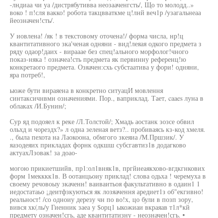
-лндиаа чи уа /дистрябутивва неозааченгсть/, Що то молодд..»
воко ! п!сля вакко! робота такцвваткме ц!лнй веч1р /узагальнеаа
йеозначен!сть/.
У иовлена! /як ! в текстовому оточена!/ форма числа, нр!ц
квантитативного зка'ченая одняни - вид!леяая одкого предмета з
ряду одаор!даих - вирааае без спец!ального морфолог!чного
показ-няка ! означеа!сть предмета як первинну референц!ю
конкретаого предмета. Озяачен:схь субстаатива у фори! одняни,
яра потреб!,
ыоже бути вираяена в конкретно ситуацИ мовлення
синтаксичнвмн означениями. Пор., ваприклад. Тает, caaes луна в
облаках /И.Бунин/;
Сур яд подояел к реке /Л.Толстой/; Хмадь аостанк зозсе обвил
ольхд и чорездх?» л одна зеленая ветз?.. пробиваясь кз-код хмеля.
., была пехота на Лаокоона, обмгого зкеяиа /М.Пршзик/. У
яазодеяих прикладах форнк одкшш субсгавтиз1в додагково
актуахЛзовак! за доао-
могою прикиетшийв, пр1:ол1вняк1в, пргйиеаякхово-вгдкгнкових
форм 1мекккк1в. В оотанцьоиу приклад! слова одьха ! черемуха в
своему речовоыу зкаченн! ваиваитьоя факультативно в одаин1 1
иедостатаьо ¡деитфзкуються як лозяачення аредиет1з об"екгивно!
реальност! /со одноиу дерезу чн по во!х, цо були в позп зору,
вився хк(ль/у Гиенник заеа у $орц1 ыкожиаи вкраяав т1л*кй
предмету означен!сгь, аде квантитатизну - неозначен!сгь. •