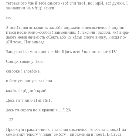
тетреыиого уяе й тебе самого -во! спи тво1, вс1 мрИ, вс! думки, I
зачиаивии на м!цц! заики
/ту
3-пои!з ¡нягос ыовних засоб!в вирэження неозначеност! вид!лп-
пться неозначено-особов! зайыеиншш ! лексичн! засоби, як! вира-
яають невязначен!сть оСекта або 1х к!льк!сиого вияву, «исця по-
дIй токо„ Наприклад:
Заиерехт1ло межи двох свЫв Щось иевп!знапно зпане /II3/
Сонце, сояце уг1кяо,
сязооке ! злов!сне,
в безпуть ринула зал!зна
кол1я. О р!дний края!
Десь ти т!нню т1нI г!и1,
десь ти скрага вс!х краечк!в... /123/.
- 22 -
Проокц1я граыатичного значения озкаченост1/неозначеноо,х1 на
семантику тексту у план! зм!сту ! вираження в поезН В.Стуса