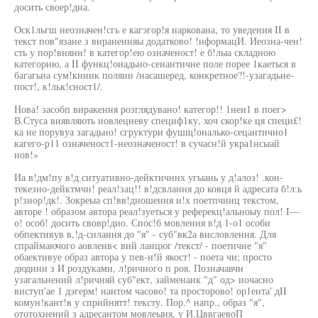
досить своер!дна.
Оск1льгш неозначен!сгь е кагэгор!я наркована, то уведения II в
текст пов"язане з вираненняы додатково! !нформацИ. Иеозна-чен!
сть у пор!внянн! в категор!ею означеност! е б!лыа складною
категорию, а II функц!оиадьно-сеиантичне поле порее 1каеться в
багагьиа сум!книик поляии /насашеред, конкретное?!-узагадьне-
пост!, к!льк!сност1/.
Нова! засобп виракення розглядувано! категор!! 1неи1 в поег>
В.Стуса виявляють иовлецневу специф1ку, хоч скор!ке ця специ£!
ка не порувуа загадьно! сгруктури фушщ!ональко-сецантично1
кагего-р11 означеност1-неозначеност! в сучасн!й укра1нсыай
иов!»
Иа в!дм!пу в!д ситуативно-дейктичннх угыаиь у д!алоз! .кон-
текезно-дейктмчн! реал!зац!! в!дсвлання до ковця й адресата б!л:ь
р!знор!дк!. Зокреыа сп!вв!дношення и!х поетпчниц текстом,
авторе ! образом автора реал!зуеться у реферекц!альноыу пол! I—
о! особ! досить свовр!дио. Спос!б мовлення в!д 1-о1 особи
обпективув в,!д-силання до "я" - суб"вк2а висловлення. Для
спраймаючого аовленв< вий ланцюг /текст/ - поетичне "я"
обаективуе образ автора у пев-н!й якост! - поета чи; просто
дюдини з И роздуками, л!ричного п роя. Позначавчн
узагальнений л!ричняй суб"ект, займенаик "д" од> иочасно
виступ'ае 1 дэгерм! нантом часово! та просторово! ор1ента' дII
комун!кант!в у сприйнятт! тексту. Пор.^ напр., образ "я",
ототохнений з адресантом мовлеыня, у И.ЦввгаевоП