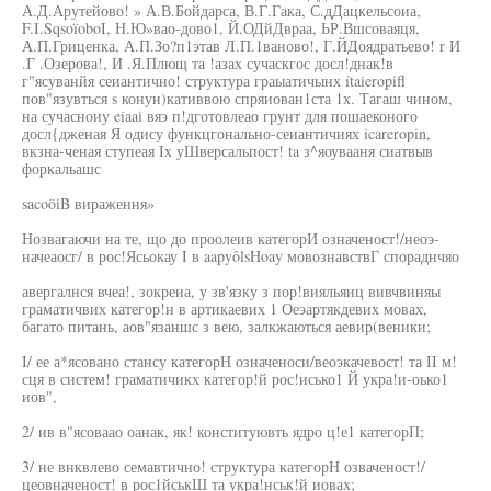
А.Д.Арутейово! » А.В.Бойдарса, В.Г.Гака, С.дДацкельсоиа,
F.I.SqsoïoboI, Н.Ю»вао-дово1, Й.ОДйДвраа, ЬР.Вшсоваяця,
А.П.Гриценка, А.П.Зо?п1этав Л.П.1ваново!, Г.ЙДоядратьево! r И
.Г .Озерова!, И .Я.Плющ та !азах сучаскгос досл!днак!в
г"ясуванйя сеиантично! структура граыатичынх ítaieropifl
пов"язувться s конун)кативвою спряиован1ста 1х. Тагаш чином,
на сучасноиу eiaai вяэ п!дготовлеао грунт для пошаеконого
досл{дженая Я одису функцгонально-сеиантичиях icareropin,
вкзна-ченая ступеая Ix уШверсальпост! ta з^яоувааня сиатвыв
форкальашс
sacoöiB вираження»
Нозвагаючи на те, що до проолеив категорИ означеност!/неоэ-
начеаосг/ в рос!Ясьокау I в aapyôlsHoay мовознавствГ спораднчяо
авергалнся вчеа!, зокреиа, у зв'язку з пор!вияльяиц вивчвиняы
граматичвих категор!н в артикаевих 1 Оеэартякдевих мовах,
багато питань, аов"язаншс з вею, залкжаються аевир(веники;
I/ ее а*ясовано стансу категорН означеноси/веоэкачевост! та II м!
сця в систем! граматичикх категор!й рос!исько1 Й укра!и-оько1
иов",
2/ ив в"ясоваао оанак, як! конституювть ядро ц!е1 категорП;
3/ не внквлево семавтично! структура категорН озваченост!/
цеовначеност! в рос1йськШ та укра!нськ!й иовах;