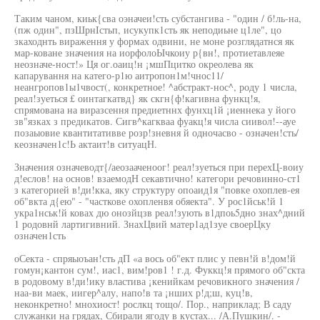
Таким чаном, киьк{сва оэначеи!сть субстангива - "один / б!ль-на,
(пж один", пзШрнIстьп, исукупк1сть як неподиьне ц1ле", цо
зкаходнть вираження у формах одвини, не моне розглядатнся як
мар-коване значения на иорфолоЫчкоиу р{вн!, протиетавлеяе
неозначе-ност!» Ця ог.оаиц!н ¡мшПцитко окреолева як
капарування на катего-р1ю аитропон1м!чнос11/
неангропов1ы1чвост(, конкретное! ^абстракт-нос^, роду 1 числа,
реал!зуеться £ оинтагкатвд} як скгн{ф!кагивна функц!я,
спрямована на виразсення предиетннх фунхц1й ¡иеннека у його
зв"язках з предикатов. Сигв^кагкваа фуакц!я числа сиивол!--ауе
позаыовие квантитативве розр!зневня й одночасво - означен!сть/
кеозначен1с!Ь актаит!в ситуацН.
Значения означеводт{/аеозааченоог! реал!зуеться при перехЦ-воиу
д!еслов! на основ! взаемодН секавтично! категори речовинно-ст1
з категорией в!ди!кка, яку структуру опоаид1я "повке охоплев-ея
об"вкта д{ею" - "часткове охопленвя обяекта". У рос1йськ!й 1
укра1нськ!й ковах дю онозйцзв реал!зують в1дпоь5дно знах^дний
1 родовнй лартигивний. ЗнахЦвий матер1ад1зуе своерЦку
означен1сть
оСекта - спряыоъан!сть дП «а вось об"ект плис у певн!й в!дом!й
гомун¡кантон сум!, иас1, вим!ров1 ! г.д. Фуккц!я прямого об"скта
в родовому в!ди!ику властива ¡кенийкам речовикного значения /
наа-ви маек, иигер^алу, напо!в та ¡нших р!д;ш, куц!в,
неконкретно! мнохиост! рослкц тощо/. Пор., наприклад; В саду
служанки на грядах, Сбирали ягоду в кустах... /А.Пушкин/. -