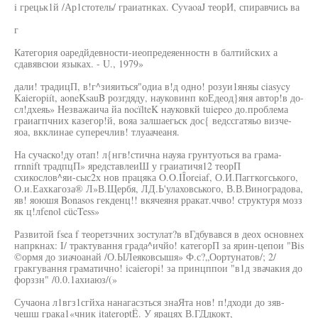
i грецьк1й /Ар1стотель/ граиатнках. CyvaoaJ теорИ, спиравчись ва
г
Категория оаредйдевности-иеопредеяенностн в балтийских а
сдавявсюи языках. - U., 1979»
дали! традицП, в!г^зияиться"одиа в!д одно! розуи1яняы ciasycy
Kaieropiít, aoneKsauB розгдяду, науковинп коЕдеод}яня автор!в до-
сл!дхеяь» Незважаича йа nocïlteK науковкй tuiepeo до.проблема
граиагпчних казегор!й, вояа залшаегьск дос{ ведссгатяьо визче-
яоа, вкклинае суперечлив! тлуаачеаня.
На сучаско!ду отап! л{нгв!стична науяа грунтуоться ва грама-
rrnnift традпцП» яредставлеиШ у граиатичя12 теорП
схикослов^яи-сыс2х нов працяка O.O.IÎoreiaf, О.И.Паггкогського,
О.и.Еахкагоза® Л»В.Щербя, ЛД.Ь'улаховського, В.В.Виноградова,
яв! яоюшя Bonasos гекденц!! вкячеяня рракат.ччво! структуря мозз
як ц!лfenol cücTess»
Развитой fsea f теоретзчних зостулат?в вГдбувався в деох основнех
напркнах: I/ трактування града^ичйо! категорП за ярин-цепои "Bis
©ормя до зиачоанай /О.ЫЛеяковсышя» Ф.с?„Оортунатов/; 2/
гракгування граматично! icaieropi! за принцппои "в1д звачакия до
форззн" /0.0.1ахиаюз/(»
Сучаона л1вгз1сгйха нанагасзться знаЯта нов! п!дходи до зяв-
чешш грака1«чник itateroptË. У ярацях В.ГДдкокт,