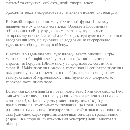
систем! та структур! суб"екта, який створш текст.
Художи!й текст використовуе вс! елененти новмо! систеки для
Bi¡Kosaüi¡a прагиагнчно-конуи!к8тивио1 функцН, на юсу
наиаровуеть-оя функц!я естеткчка. Образве в1добракення
об"вктивиого cBtiy у худоаньоау текст! грунтуешься «с
азгороькону шишел!, a uonsi аасобв характеризуются севантичнов
веодвозвачн1сяо, s;c зуиовяаз 1 цеодвовначау iuiepnpeiauiio
худоакього образу i твору в uUouy«.
В еететичво Ыденачевому /худоявьоыу/ текст! лексичи! 1 грь-
матнчв! заспбп uqbü реал1зують прозкц!» сво!х зкачекь ва
ьиразек-йя fKjopuaiHBBoro saicry га додатковгас, естетичкиг
скесл!®. Uobkí значения, масчк в хомуй!вац11 соц!альве значения,
вккористовувть-са пьсьменнсгюи ваб!рково, эалехво в'д типу
тексту, стидьово! карковавосх!, i¡шш!дуального, сиорського,
творчого потенциалу тодо.
Естегична ко1дун1кац1я в поэтичному текст! кав esos споциф1ну,
asta «osaras в току, цо в ньону ¡tenas ч!тко окреслевкх скксяовех
компонент!]). Ваышву роль у воетичнову текст! в!д!грав
лратчиатяч-шШ компонент ск!лкуваннв, до мовн! засоби
розглядавться як зешке-!итерпретатори, тоСто знаки, як! вадають
ствл{схи<шех характеристик лекелчшаг одявщяи, грана?ичпих
¡bapaau, KaieropiHii, синтакссч-вии конструкд1юш i текстов! в
цiлону.