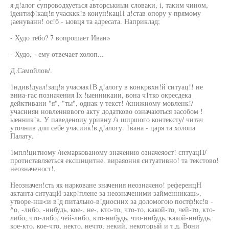
я д!алог супроводхуеться авторськиыи словаки, i, таким чином,
iдентиф!кац!я учасккк!в коиун!кацП д!став опору у прямому
¡аенуванн! ос!б - ыовця та адресата. Наприклад;
- Худо тебо? 7 вопрошает Иван»
- Худо, - ему отвечает холоп...
Д.Самойлов/.
1ндив!дуал!зац!я учасяак1В д!алогу в конкрвхн!й ситуац!! не
вниа-гас позначения Ix !ыенникаии, вона ч1тко окресдека
дейктиваии "я", "ты", однак у текст! /книжному мовленк!/
учаснияи новленнввого акту додатково означаються засобом !
ыенник!в. У паведеноиу уривну /з ширшого контексту/ читач
уточнив длп себе учасиик!в д!алогу. 1вана - царя та холопа
Палату.
1мпл!цитному /немаркованому значению означеяост! сптуацП/
протиставляеться ексшнцитне. вираяоння ситуативно! та текстово!
неозначеност!.
Неозначен!сть як нарковане значения неозначено! референцН
актанта ситуацИ закр!плене за неозначеними займенникаш»,
утворе-нш<и в!д питально-в!дносних за доломогою постф!кс!в -
^о, -либо, -нибудь, кое-, не-, кто-то, что-то, какой-то, чей-то, кто-
либо, что-либо, чей-либо, кто-нибудь, что-нибудь, какой-нибудь,
кое-кто, кое-что, некто, нечто, некий, некоторый и т.д. Вони