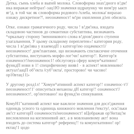
Детка, съеиь хлеба и выпей молока. Словоформа знах!дного в!дм!
нка виражае нейтрал!-зац1Ю зиаченкя шдрахунку чи вим!ру ыасп
яг!д, в той час як словоформа родового /хлеба, молока/ виразао
озиаку дискретное?!, неозначеност! м!ри охоплення д1еп обнзкта.
Отке, ознаки грамагичного роду, числа ! в!дм!нка, входата
складовою частинов до семантики субстаптива, виэначають
^оркальну сторону !менникового слова в!дпов!дмого ступени
узагальнення, У цьому складному переплетен«! категория роду,
числа 1 в!дм1ява у взаемодП з категор!ею озцачекост1/
неозначеност! дом!пантами, що виэначають спктаксичне оточення
субстаптива, виступають морфо-лог!чн! категор!!. Категор!я
означеност!/неозначеиос1! обслуговуа сферу комун^кативно!
функдП иови в 1! специфичному вияв1 - в аспект! мовленкево!
актуал!аацП об"екта /суб"окта/, просторово! чи часово!
ор10втац11|»
У другому розд1л! "Хомун^ативний аспект категор!! означепос-т!/
пеозначеност!1' описуеться мехаюзы дН категор!! означеност!/
неозначеност!, ор!ентовано! на функд!ю спикуваиня.
КомуН1"кативняй аспект мае важлизе значения для досл!дження
одинвдь усного та одиниць книжного мовлення /тексту/, оск!льки
ам!ст категорП означеностх/неозначеност! вЦображав ор!8нтац!м
висловлення на когленневий акт, а в мовлоаневому акт! вона
входить до система категор^ референц!! та комунгкативно! ор!
ектац!1 цодо