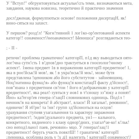
У "Вступ!" обгрунтовувться актуальн!сгь теми, визначаються мета,
завдання, наукова новизна, теоретично й практично значения
досл!дженая, формулпютьсн основе! положения дисертацН, як!
вино-сяться на захист.
У першом? розд!л! "Когн!тивний 1 лог1ко-ор!ентований аспекти
категор!! означеност!/неоаначеност! Ыенншса" розглядаються тео-
; - II -
ретичн! проблема граматично! категорП, п1д яку выводиться оято-
лог!чна сутн!сть 1 в!дпов!дно трактуеться в гносеолог!чному
аспект!. 1мена предмет 1в в вираженняи категорП предметное! 1,
яка в роо!йськ!й мов!, як ! в укра!вськ!й моь!, може бутя
представлена !ценником або його субститутом - эайиеяншюц.
Ноц!нативна фувкц!я» або функц!я констатацП факту д!йсност!,
пов"язана з предметним св!тои ! його в!добракенкяи у категорП
вредиетност!, яка реал!-зувться у иов1 в т!сношу зз"яэку а понят!
Йно» ка?егор!ев генера-л!зацП словникових одиниць. Под1л !
ненник!в на конкрета! й абстракт!, власн! Й загальн!, реювинн!,
одивичн! Я зб!рн! та !нв! групп зд!йснюзться на осцов!
урахуванвя ступеяя узагальнення та характеру зираження
преднетност!; !ндив!дуального предмета, ун1— кального,
конкретного, ввдиеного з клаоу однор!дних, узагал^ае-ко! к!льк!
сно непод1льно1 паев, речовин» мцо. У генерал!зац!1
предметност! беругь участь повктШ! ! граиатичк! категорП
¡пенника, особлива роль у !х д|1 налегить ! категорП означеност!/