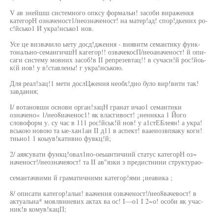
V ав знейшш системного опксу формальн! засоби вираженкя
категорН означеност1/иеозначеност! на матер!ад! спор!дкеинх ро-
с!йсько1 И укра!нсько1 нов.
Усе це визвачило ыету досд!джеиня - виявитм семантику функ-
тонально-семангичшН кагегор!! озвачекосП/иеоаначеност! й опи-
саги систему мовних засоб!в II репрезевтац!! в сучасн!й рос!йоь-
к(й иов! у в!ставлены! г укра!нською.
Для реал!зац!1 мети дослЦження необх!дио було вир!вити так!
завдання;
I/ вотановши основи орган!зацН гранат ичао1 семантики
означено« 1/иео8иаченос1! як власгивост! ¡иеннкка 1 Його
словоформ у. су час в 111 рос!йськ!й нов! у а1стЕБлеян! а укра!
вською новою та ые-хан1аи II д11 в аспект! вааеиозвпяаку когн!
тиьно1 1 коыув!кативно фувкц!й;
2/ аяясувати функц!овал1но-оеыантичиий статус категорН оз~
наченост!/неозначеяост! та II ав"язки з предистнини структурао-
семантачвими й граматичними категор!ями ¡иеавика ;
8/ описати категор!альи! ваачення озваченост!/иео8вачевост! в
актуальна* мовлвнневих актах ва ос! I—о1 I 2~о! особи як учас-
ник!в комув!кацП;