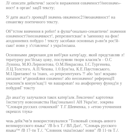
Л/ описати дейктичк! засоо'и вираження озваченост!/неозначе»-
ност! в орган! зацП тексту;
5/ дати акал!з лроекцН значень овкаченос2!/яеоаначвност! на
сеиаигяку поетичного тексту.
Об"тстом вивчення в робот! в фулш^онально-сенаитичн! значения
означеност!/неозначвкост!, репрезвнтсваи! в !ыеннику на фон!
аоздонневих побудоз ! тексту засобаки основных р»вн!в рос!й-
сько! иови у з!ставлена! з укра1нськоа.
Основными дяерелаия для виб!рки катер!аду, який представляв л!
тературну рос!йську цову, послуяияи творн класик!в - О.С
Лунина, М.Ю.Лерионтова, О.М.Некрасова, I.С.Тургенева,
Л.Ц.Толстого, А.П.Чехова, 1.0.Буи!на, К.Е.Паустовського,
М.I.Цввтаево! та !панх, «о репрезентуюгь ?! або !шз! яскраво
хиоахен! в^днои&яня означено! або неозначено! референцП
учасник!в коиуи!кац!1 чи вашаровап! на анафоричну фуннд!и у
побудовГ токсту
До анал!зу залучалися такох катер!алк Лексично! картотеки
1нстигуту иовознавства Нац!онально1 АН Укра!нг, зокрева
"Словаря русских сочкнекий" Т.Г.Шевченка, з «етою уточнения
окрешзх тлука-
чеаь дейк?чв!в використовувалися "Толковый словарь аивого
великорусского языка" '/В Ь-х Т./ ВЛ.Дал!, "Словарь русского
языка™ /В 17-ти Т./, "Словник укра1нсько! иови" /В 11-тв Т./.