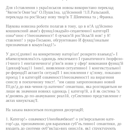
Для з1ставлення з укра1нсысов иовоы використано переклад
"8вген!я Онвг!на" О.Пушк1на, зд!йсненнй !1Л.Ральський,
переклада па рос!йську иову твор!в Т.Шевченка та ¡.Франка.
Наукова новизна роботи полагав в тоиу, цо в н!А зд!йснено
кошшексний авая!з функц1окадъйо-сецанткчно1 категорП
озиа^знос-г!/неозначеност! б оучасн!й рос!йськ!й нов! у 8!
ставленп! з укра-Гнською, обгрунтовано И фуккц!ональие
прнзначеная в коыун1кад1!»
У досл{дхеви1 на конкретному иатор1ал! розкрито взаеыод!» I
в8аекоэумовлеа1сгь одкиидь лексичыого I граиатичного /иорфозо-
г1чиого 1 еинтагеичного/ р!вн!в иови у сфер! виконания фуикц!й
1девхиф!кац11 1иеи1, виявлення ситуативно1 1 конгекстуально1
ре-фереццП актаит1в ситуацП 1 висловлеиня г ц!лому, показано
проезд 1 в категорИ озваченост1/неозкаченост1 иа внрагення
сиислу в поехичноиу текст!. "им сашш запропоновано новий
П1дх!д до вкв-чення гр.иатично! сеиантшш, яка розглядавтьоя не
лише як значения иовнкх одинкць { категор!й, а й як система !х
в!днояень до по-аначуванюс реал1й, суСективно представление г
актах квиукгкац!I.
На захаоа вквоситьоя полодеиня дисертацИ;
1. Категор!» озвачекосг1/нео8вачбвоат! о ун!версальиою кате-
гор!«да, призначеною для варахеккя суб"еь.тивно1 сеиантики, до
входить до сиотеми оуб"вк1ш>вих оиисл1в, як1 структурують