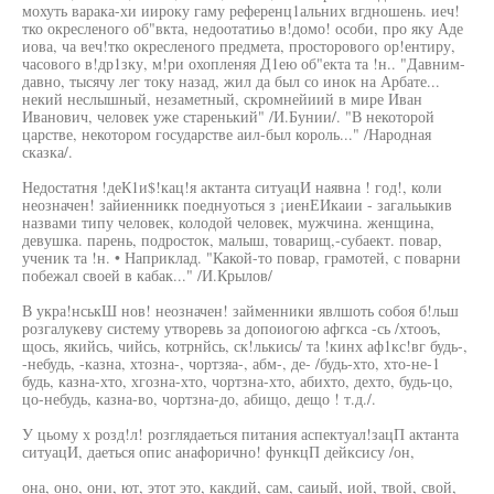
мохуть варака-хи иироку гаму референц1альних вгдношень. иеч!
тко окресленого об"вкта, недоотатиьо в!домо! особи, про яку Аде
иова, ча веч!тко окресленого предмета, просторового ор!ентиру,
часового в!др1зку, м!ри охопленяя Д1ею об"екта та !н.. "Давним-
давно, тысячу лег току назад, жил да был со инок на Арбате...
некий неслышный, незаметный, скромнейиий в мире Иван
Иванович, человек уже старенький" /И.Бунии/. "В некоторой
царстве, некотором государстве аил-был король..." /Народная
сказка/.
Недостатня !деК1и$!кац!я актанта ситуацИ наявна ! год!, коли
неозначен! зайиенникк поеднуоться з ¡иенЕИкаии - загальыкив
назвами типу человек, колодой человек, мужчина. женщина,
девушка. парень, подросток, малыш, товарищ,-субаект. повар,
ученик та !н. • Наприклад. "Какой-то повар, грамотей, с поварни
побежал своей в кабак..." /И.Крылов/
В укра!нськШ нов! неозначен! займенники явлшоть собоя б!льш
розгалукеву систему утворевь за допоиогою афгкса -сь /хтооъ,
щось, якийсь, чийсь, котрнйсь, ск!лькись/ та !кинх аф1кс!вг будь-,
-небудь, -казна, хтозна-, чортзяа-, абм-, де- /будь-хто, хто-не-1
будь, казна-хто, хгозна-хто, чортзна-хто, абихто, дехто, будь-цо,
цо-небудь, казна-во, чортзна-до, абищо, дещо ! т.д./.
У цьому х розд!л! розглядаеться питания аспектуал!зацП актанта
ситуацИ, даеться опис анафорично! функцП дейксису /он,
она, оно, они, ют, этот это, какдий, сам, саиый, иой, твой, свой,