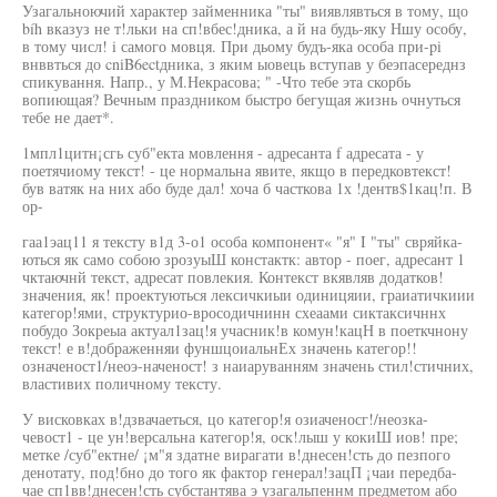
Узагальноючий характер займенника "ты" виявлявться в тому, що
bíh вказуз не т!льки на сп!вбес!дника, а й на будь-яку Ншу особу,
в тому числ! i самого мовця. При дьому будъ-яка особа при-pi
внввться до cniB6ectдника, з яким ыовець вступав у беэпасереднз
спикування. Напр., у М.Некрасова; " -Что тебе эта скорбь
вопиющая? Вечным праздником быстро бегущая жизнь очнуться
тебе не дает*.
1мпл1цитн¡сгь суб"екта мовлення - адресанта f адресата - у
поетячиому текст! - це нормальна явите, якщо в передковтекст!
був ватяк на них або буде дал! хоча б часткова 1х !дентв$1кац!п. В
ор-
гаа1эац11 я тексту в1д 3-о1 особа компонент« "я" I "ты" свряйка-
ються як само собою зрозуыШ констактк: автор - поег, адресант 1
чктаючнй текст, адресат повлекия. Контекст вкявляв додатков!
значения, як! проектуються лексичкиыи одиницяии, граиатичкиии
категор!ями, структурио-вросодичнинн схеаами сиктаксичннх
побудо Зокреыа актуал1зац!я учасник!в комун!кацН в поеткчнону
текст! е в!дображенняи фуншцоиальнЕх значень категор!!
означеност1/неоэ-наченост! з наиаруванням значень стил!стичних,
властивих поличному тексту.
У висковках в!дзвачаеться, цо категор!я озиаченосг!/неозка-
чевост1 - це ун!версальна категор!я, оск!лыш у кокиШ иов! пре;
метке /суб"ектне/ ¡м"я здатне вирагати в!днесен!сть до пезпого
денотату, под!бно до того як фактор генерал!зацП ¡чаи передба-
чае сп1вв!днесен!сть субстантява э узагальпеннм предметом або