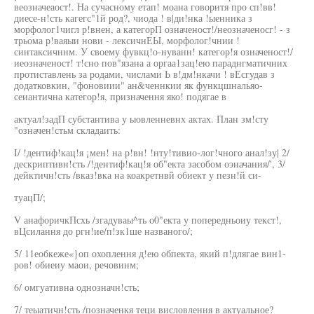
веозначеаост!. На сучасному етап! моана говоритя про сп!вв!
диесе-н!сть кагегс"1й род?, чиода ! в|ди!нка !ыенника з
морфолог1чигл р!внен, а категорП означеност!/неозначеносг! - з
трьома р!ваяыи нови - лексичнЕЫ, морфолог!чнии !
синтаксичннм. У своему фувкц!о-нуванн! категор!я означеност!/
иеозначеност! т!сно пов"язана а оргаа1зац!ею параднгматичних
протиставлень за родами, числами Ь в!дм!нкачи ! вЕсгудав з
додатковкин, "фоновиии" ан&ченнкии як функцшнальяо-
сеиантична категор!я, призначення яко! подягае в
актуал!задП субстантива у ыовленневнх актах. План зм!сту
"означен!стьм складаить:
I/ !дентиф!кац!я ¡мен! на р!вн! !нту!тивио-лог!чного анал!зу| 2/
дескриптивн!сть /!дентиф!кац!я об"екта засобом оэначания/', 3/
дейктичн!сть /вказ!вка на коакретнвй обиект у пезн!й си-
туацП/;
V анафоричкПсхь /згадуваы^ть о0"екта у попередньоиу текст!,
вЦсилання до ргн!ие/п!зк1ше названого/;
5/ 11еобкеже«}оп охоплення д!ею обпекта, який п!длягае вин1-
ров! обиеиу маои, речовинм;
6/ омгуативна однозначн!сть;
7/ теыатичн!сть /позначенкя теци висловлення в актуальное?