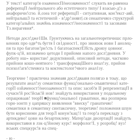
У текст! категор!я оэааченосП/неозяаченост! слукить вя-раяенна
реферепцП /нейтрального або естетпчиого типу/ I взасыо-д!з а
анафоричн!сгю. й,озеа тот реферепцП - ситуативная, кон?ексг-аяй,
нейтралышЗ та естетичнпй - в!др!знявт|.ся сеиаатичяоэ структурой
категор!альйих знач8нь изначеност!/неоэначеиост1 та засовами
Тз.внрагевня*.
Нетоди досл!дже1Шя. Грунтуючись на загальнотеоретичншс прло-
кеннях про одв^ть бугтя I св1доиост1, про звиязок иовн I аиолец-
пя та про багатои!рн!сть 1 багатоаспектЕНсть дроязу цовнюг.
фупк-ц!й, впзвачено цетоди I прийоми напого досл!дневня. У
роботу иш~ користан! дедуктивний, описовий нетоди, часгково
прийоии кошо-неятиого ! трансформацШюго внал!зу, прийои
психол!агв!сткчяога та коктекстолог!чвого анал1зу.
Теоргкчне ! практична значеаяя досл!дяаавя полягаэ в тоыу, що
результати анал!зу семантики функц!онально-сеыавтична1 кате-
горП озйаченост!/неозааченост1 та опис засоб!в II репрезентацП в
сучасн!й рос!йськ!й иов! знайдуть викоркстання у подальному
опрацюваав! теорН ■функц!онально1 граыатикн, яка розпврюа
гори-зонтп у цапряшсу виявлення "ввеску" граиатичяо!
семантики в семантику синтаксичну, теоретачн! положения шхун
бути корнсиимн для теорЛ коиун!кац!1 та геор!а перекладу з
артикдево! цови на безартиклеву. Матер!ади дисертацН знайдуть
використаяня в лзк-ц!йному курс! морфолог!I, у розробц! вуз!
вськях спецкурс!в на спец-
- ю -