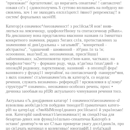
"прихожан!" /кргштоткяи/, цо внрагаить сеиаптача! ! савтакспчп!
озвакя сл!з { сдовосполучень S суттово вплшваять на побудозу ви-
сяовлень, хоч 1 не зяаходягь елспл1цютс1 /явно!/ репреэектац!! в
систем! форхальикх sacoöfH.
Категор{я означевос^/неозваченост! з рос1йськ!Я нов! вняв-
лязться на леясичноцу, цорфологНноиу та спитассичноау piBanx«.
На дексшшоиу вона представлена вяаснини назваив га 1мешттшз
конкретного значения, рядашз 5нгаих сл1в, протиставлених за
значениями nî днв1дуальнка ~ загальявЯ", "коннреткий -
абстрактна", "одшшчняй - шюявнний - з0!рии.1п та !н;
осооовини, вказ!внЕ;ш, неозначениав, присв!йшш1
зайиенвикашз; за2иепнпковтш присл!внв-кани, часткашз; на
морфолог!чио!*у - формаии роду, чвда, в!ди!нка /зпах!дяий - в
опозкцМ родовоиу, партктивкоау, називняй - в опозпцП фора!
вазиввого у фуцкц11 звертайпя/, на синтакснчаогф -панирую^яия,
з якпх означен! ст:ь/иеоаиачен!оть як категор!я, со ноделас
речения, служить визначенн» референдП ! врсяовлеяия в ц!лому/'
структура™ означено», неозкачвно-особозих речепь; просс •
дичинка заообаыя иа pf£Rt актуального членування речення тосо.
Актуальна о?ь доед|двевия катагор! 1 оэиачеиостi/аеозиаченоо-sJ
вувовлвяа аеобх1дн1ств побудовн тннодогП граматичаих катего-
plft на цатер1ад( <5ян8ЫМспор1дианих рос1йсысо1 й укра1исько!
нов. КатегорЫ оан&ченаст1/аеоэначвнаст{ як спецк$1чаа для
безартаи-девих нов функц1о1шльио-сеиаатичаа Kaieropfs в
остани! деоятир!ч-чя seo С!льао привертае увагу досл1дник1в, про
цо св1дчать материал н колевгивьо! юнографИ,1 пубд!кацй