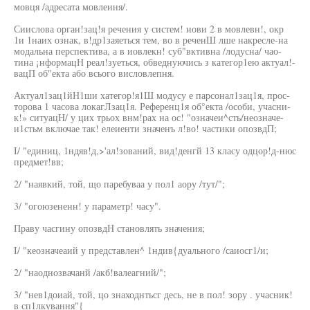
мовця /адресата мовлеиня/.
Сиислова орган!зац!я речения у систем! нови 2 в мовлевн!, окр
1и 1наих ознак, в!др1заяеться тем, во в реченШ лше накресле-на
модальна перспектива, а в иовлекн! суб"вктивна /лодусна/ чао-
тина ¡нформацН реал!зуеться, обведнуючись з категор1ею актуал!-
вацП об"екта або всього висловлепня.
Актуал1зац1йН1ши хатегор!я1Ш модусу е парсонал1зац1я, прос-
торова 1 часова локагЛзац1я. Референц1я об°екта /особи, учасни-
к!» ситуацН/ у цих трьох внм!рах на ос! "означеи^сть/неозначе-
и1стьм включае так! елеиенти значенъ л!во! частики опозвдП;
I/ "единиц, 1ндяв!д,>'ал!зований, вид!денгй 13 класу одцор!д-нюс
предмет!вв;
2/ "наявкий, той, що паребуваа у пол1 аору /тут/";
3/ "огоюзененн! у параметр! часу".
Праву часгину опозвдН становлять значения;
I/ "кеозначеаий у представлен^ 1ндив{дуального /саиосг1/и;
2/ "наоднозвачанй /акб!валеагний/";
3/ "нев1доиай, той, цо знаходнтьсг десь, не в пол! зору . учасник!
в сп1лкування"{