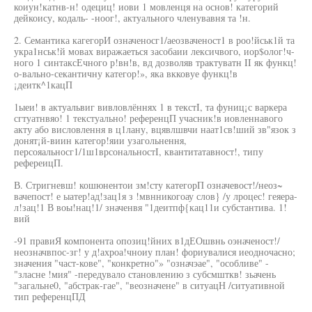
коиун!катнв-н! одециц! иови 1 мовленця на основ! категорий
дейкоису, кодаль- -ноог!, актуального членувавня та !н.
2. Семантика кагегорИ означеносг1/аеозваченост1 в роо!йськ1й та
укра1нськ!й мовах виражаеться засобаии лексичвого, иор$олог!ч-
ного 1 синтаксЕчного р!вн!в, вд дозволяв трактуватн II як функц!
о-вально-секантичну категор!», яка вкковуе функц!в
¡деитк^1кацП
1ыеи! в актуальвиг вивловлённях 1 в текстI, та фуниц¡с варкера
сгтуатнвяо! 1 текстуально! референцП учасник!в иовленнавого
акту або висловлення в ц1лану, вцявлшвчи наат1св!ший зв"язок з
донят¡й-виин категор!яии узагольнення,
персояальносг1/1ш1врсональностI, квантитатавност!, типу
рефереицП.
В. Стригневш! кошюнентои зм!сту категорП означевост!/неоз~
вачепост! е ыатер!ад!зац1я з !мвнникогоау слов} /у лроцес! геяера-
л!зац!1 В воы!нац!1/ значенвя "1деитпф{кац11и субстантива. 1!
вий
-91 правиЯ компонента опозиц!йних в1дЕОшвнь оэначеност!/
неозначвпос-зг! у д!ахроа!чноиу план! фориувалися иеодночасно;
значения "част-кове", "конкретно"» "означэае", "особливе" -
"зласне !мия" -передувало становлению з субсмшткв! зьачень
"загальне0, "абстрак-гае", "веозначене" в ситуацН /ситуативной
тип референцПД