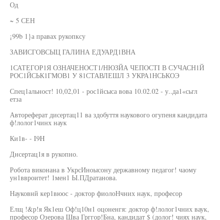
Од
~ 5 СЕН
¡99b 1}а правах рукопксу
ЗАВИСГОВСЫЦ ГАЛИНА ЕДУАРД1ВНА
1САТЕГОР1Я ОЗНАЧЕНОСТ1/НЮЗЙА ЧЕПОСТI В СУЧАСН1Й
РОС1ЙСЬК1ГМОВ1 У 81СТАВЛЕШЛ 3 УКРА1НСЬКОЭ
Спец1альност! 10,02,01 - рос1йсыса вова 10.02.02 - у..да1«сьгл
етза
Автореферат дисертац11 ва здобуття наукового огупеня кандидата
ф!лолог1чинх наук
Ки1в- - I9H
Днсертац1я в рукопно.
Робота виконана в УкрсИноысону державному педагог! чаому
ун1ввроитет! 1мен1 Ы.ПДратанова.
Науковнй кер1вюос - доктор фиолоНчних наук, професор
Елщ !&р!я Як1еш Оф!ц10н1 оцоненгя: доктор ф!лолог1чних ваук,
професор Озерова Шва Грггор!Бна, кандидат $ (долог! чиях наук,