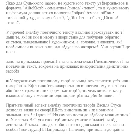
Якао для Судь-кхого inaoro, не худогнього тексту ув!версаль-вов в
формула "AiltcKicxb - семантика /сиисл/ - текст", то в ху-донвьоиу
ця формула доповнветься поняттяи "образ" /смесл, об"вк-•
тивованяй у худогвьоиу образ!/, "д!йсн1сть - образ д1йснои!
-текст".
У прочее! анал!зу поетнчвого тексту вахливо враховуватк но т!
лыш те, як! зиаки в ньону використако для побудовн обратно!
оистеюа, эмодельоваво1 художником, а, головве. виявлятп, як!
нов! смисли вираяено як !идив!дуальво-авторськ!. У дисертацП це
поен-
зано на прикладах проекцН значень оэначенаст1/иеозначепост1 на
поетячний текст, зокрема на прикладах використапня дейктичних
засоб!в.
■ У художньому поегнчному твор! взаемод!вть елеиенти ус!х иов-
них р!зн!в. Ефективн!сть використання в поетичному текст! тих
або !нвкх граматичних форм, кагогор!й, значеаь виявляеться у
взавмозв"язку з мовниии одиницяыи р!зних р!вн!в нови.
Прагматичный аспект анал!зу поэтичних твор!в Василя Стуса
дозволяв виявити своерЦШстъ винопень як «¡ж иовними
знаками, так ! в1дноше!1Ня самого поета до в!дбору мовних зпак!
в. У текстах В.Стуса спостер!гавться умисне в!ддале(шя в!д
денотата. У таках випадках обирапться односклад(п неоэначено-
особов! коиструлцП. Наприклад« Напевне, припясали до цайна