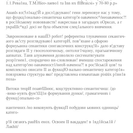
1.1.Рева1иа, T.M.Híeo-лаево1 та Inn их fllBraicsi» у 70-80 р.р»
Auanls вз(5л1кад!Й а досл1дкуваио! геии лереновуе нас у тому,
що фуцкц1ональво-сеиантичаа категор!я оаваченос^/иеоаваченос?!
в рос1йському иововвавств! иакреслааа в загадьцех оОрксах, а г
украШс*вд1 досi не була объектом слец1альиого внвчення.
Эаврононоване в нашÍÍ3 робот! референтна тлуиаченни секангич-
аого ак!сту розглвдуваяо1 категорН, пов"язане а сфарою
фориуьанна сеиантики сиигаксичних консгрукц!й» дало я!дставу
розглядаги II у гвосеолопчноыу, онтолог1чцону, прагыагвчноиу
аапватах. Таив алуначення дозволило сисгеиатвгувати
розр1гнеи1, спорадично вн-словлюван! вченшш спостареження
над категор!ею оаначеиост1/нео8-наченоа?! в рос!йськ(й цов! та
комплексно овисати II as фуккцЮ-вально-оенантичну категор1в»
повзрхяева структура яко! представлена елеыеатаыи pisüüx р1вн1в
поза»
Витоки теорИ поаятШиюс, коцструктнвио-сеиантигчнш: /до
-внко-нувть фун!£Ц1и формування дуики/, грамагичнях i
функц{опально-се-
иантичних /но виковують фувкцП побудови ыовинх одиниць/
катего-
р!й сягаюгь pauHix енох. Освоен II вакдаден! в 1вд1йськ1й /
Лакhit/