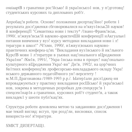
osuiaaptB з гранатики рос!йсько! й укра1нсысо1 нов, у п!дготовц!
студеитських курсових та диплоыних роб!г.
Апробац!я роботи. Основе! положения дисертац!йно! роботи 1
результата досл!дженкя сбговорювалися на и!квуз1вськ2й науков!
й конференцП "Семантика нови i тексту* /1вано-Франк!вськ,
1990/, и!жвув!вськ!й вауково-арактичШй конференцП иАкгуальн1
питания вивчення у вуэ! курсу методики викладання нови i л!
терагури в школ!" /Ч!хмн, 1990/, и1жвуз(воьких науково-
прантичних конфереа-ц!ях "Викладання вуз1вського й ик!льного
KypcfB мови 1 л!тератури в уыовах нац!онального вЦродження
Укра1ни" /Км1в, 1991/, "Укра-1нська нова в процес! нац!онально-
культурного вЦродження Укра!-ви" Дн!в, 1992/, на цор!чних
8в1тних конференц!ях лрофесорсько-виклададького окладу Укра!
нського державного педагоИчного ун!-верситету !
м.М.П.Драгоиавова /1989-1993 p.p./. Ыатер1али досл1джец-ня
впроваджуються у практику викладання росШсько! й укра!всько1
нов, зокрема в методичных розробках для спецкурс!в 1
спецсеи1нар1в а граиатики, курсових роб!т студент!в, а також
викладек1 у шеоти публ!кац!ях.
Структура роботи ауновлена метою та завданняии досл!дження t
мае текий вигляд: всгуп, три розд!ли, висновки, список
використа-но! я!тератури.
SMICT ДИЗЕРТАЩ1.