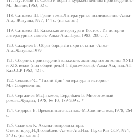
117. Пустовой П. Слово и образ в художественном произведении.-
М.: Знание,1963, 32 с.
118. Сатпаева Ш. Грани темы.Литературные исследования.-Алма-
Ата,: Жазушы,1977, 144 с. (на каз.яз.)
119. Сатпаева Ш. Казахская литература и Восток : Из истории
литературных связей.-Алма-Ата.:Наука,1982, 200 с. .'.
120. Сахариев Б. Образ борца.Лит.крит.статьи.-Алма-
Ата.:Жазушы,1979
121. Сборник произведений казахских акынов,поэтов конца ХУШ
и XIX веков (под общей ред.И.Т.Дюсембаева).-Алма-Ата, изд.АН
Каз.ССР 1962, 421 с.
122. Семанов^С. "Тихий Дон" литература и история.-
М.«.Современник,
123. Сергалиев М.Дттымов, Еердибаев Б. Многотомный
роман.:Жулдыз, 1978, № 10, 189-209 с. *
124. Сидоров Е. Время,писатель,стиль.-М.:Сов.писатель,1978, 264
с.
125. Сыдиков К. Акыны-импровизаторы.
Ответств.ред.И.Дюсембаев.-Ал-ма-Ата.Изд.:Наука Каз.ССР,1974,
240 с. (на каз.яз.)