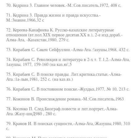
70. Кедрина 3. Главное человек.-М.:Сов.писатель,1972, 408 с,
71. Кедрина 3. Правда жизни и правда искусства.-
М.:3нание,1966,32 с
72. Кереева-Канафиева К. Русско-казахские литературные
отношения (вт.пол.XIX первое десятая.XX в.), 2-е изд.дораб.-
Алма-Ата, -Казахстан,1980, 279 с.
73. Кирабаев С. Сакен Сейфуллин.-Алма-Ата.:!азушы,1968, 432 с.
74. Кирабаев С. Революция и литература в 2-х т. Т.1,2.-Алма-Ата,
1азушы, 1977, 159-160 (на каз.яз',5
75. Кирабаев С. В поиске правды. Лит.критика,статьи.-Алма-
Ата.:1а-лын,1981, 252 с. (на каз.яз.)
76. Кирабаев С, В постоянном поиске.-Жулдыз,1977, № 10, 213 с.
77. Кожинов В. Происхождение романа.-М.:Сов.писатель,1963
78. Косенко П. След.Биограф.повести и лит.портрет,-Алма-
Ата.:Жазу-шнД980 , 280 с.
79. Крамов И. В поисках сущности,-Алма-Ата,:Жазушы,1980, 310
с.