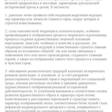
явлений превратились в массовые, характерные для казахской
исторической прозы в целом. Б частности:
1. довольно четко проявила себя тенденция выделения ведущих
чер характера или личности главного героя, вокруг которых и
строится повествование;
2. стала повсеместной тенденция к психологизации, особенно
проявляющаяся в отображении процесса творческого вдохновения,
процесса создания художественных творений основным
персонажем; зачастую, особенно в повестях и рассказах, эта
тенденция становится ведущей и повествование строится главным
образом на изложении событий, так или иначе связанных с
появлением того или иного произведения, созданного главным
героем, а также на отображении самого этого процесса в сознании
и чувствах героя;
3. обогащение реалистических традиций казахских исторических
романов происходит, в основном, а) за счет раскрытия
разносторонних отношений героя и окружающей его социальной
среды, поисков различных способов и приемов адекватного
художественного отображения реальной исторической
действительности; б) углубления внимания к соответствию логики
развития художественного образа и характера героя логике
повествования и расстановки персонажей в структуре сюжета,
характеру изображаемой эпохи; соответственно более чуткой стала
рефлексия индивидуального авторского стиля, сопряженного с
авторской позицией по отношению к изображаемому материалу,