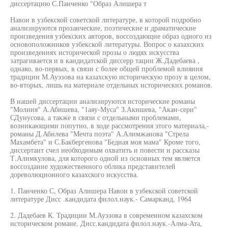
диссертацию С.Панченко "Образ Алишера т
Навои в узбекской советской литературе, в которой подробно
анализируются прозаические, поэтические и драматические
произведения узбекских авторов, воссоздающие образ одного из
основоположников узбекской литературы. Вопрос о казахских
произведениях исторической прозы о людях искусства
затрагивается и в кандидатской диссерр тации Ж.Дадебаева ,
однако, во-первых, в связи с более общей проблемой влияния
традиции М.Ауэзова на казахскую историческую прозу в целом,
во-вторых, лишь на материале отдельных исторических романов.
В нашей диссертации анализируются исторические романы
"Молния" А.Абишева, "1аяу-Муса" З.Акишева, "Акан-сери"
СДунусова, а также в связи с отдельными проблемами,
возникающими попутно, в ходе рассмотрения этого материала,-
романы Д.Абилева "Мечта поэта" А.Алимжанова "Стрела
Махамбета" и С.Бакбергенова "Бедная моя мама" Кроме того,
диссертант счел необходимым охватить и повести и рассказы
Т.Алимкулова, для которого одной из основных тем является
воссоздание художественного облика представителей
дореволюционного казахского искусства.
1. Панченко С, Образ Алишера Навои в узбекской советской
литературе Дисс .кандидата филол.наук.- Самарканд, 1964
2. Дадебаев К. Традиции М.Ауэзова в современном казахском
историческом романе. Дисс.кандидата филол.наук.-Алма-Ата,