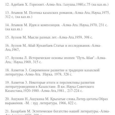
12. Адибаев X. Горизонт.-Алма-Ата.:1азушы,1980,с.75 (на каз.яз.)
13. Атымов М. Поэтика казахских романов,-Алма-Ата,:Наука,1975,
312 с, (на каз.яз.)
14. Атымов М. Идея и композиция. -Алма-Ата.:Наука,1970, 231 с.
(на каз.яз.)
15. Ауэзов М, Мысли разных лет.-Алма-Ата,1959, 398 с.
16. Ауэзов М, Абай Кунанбаев.Статьи и исследования.-Алма-
Ата,1967,
17. Ауэзова Л. Исторические основы эпопеи "Путь Абая".-Алма-
Ата,: Наука,1969, 315 с.
18. Ахметов 3. Современное развитие и традиции казахской
литературы.-Алма-Ата. :Наука, 1978, 328 с.
19. Ахметов 3. Некоторые итоги и перспективы развития
литературоведения в Казахстане. В кн.:Наука Советского
Казахстана,1920-1980.-Алма-Ата,1981., 217-224 с.
20. Ашукин Н.,Ашукина М. Крылатые слова.Литер.цитаты.Образ
выражения. -М. : худ .литература, 1966, 822 с.
21. Базарбаев М. Эстетическое богатство нашей литературы.-Алма-