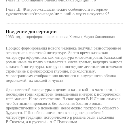
Глава Ш. Жанрово-стшшстйческие особенности историко-
художественных'произведе-'■• * .ний о людях искусства.93
Введение диссертации
1983 год, автореферат по филологии, Хамзин, Мауэн Хамзинович
Процесс формирования нового человека получил разностороннее
освещение в советской литературе. Sa это время казахская
литература оформилась как литература многожанровая. Казахский
роман ныне по праву называется в числе зрелых, ведущих жанров
казахской литературы, которую в последние десятилетия отличают
стремление к философской глубине, психологизму,
многогранному отображению внешнего и внутреннего облика
персонажей, их мыслей и чувств.
Для советской литературы в целом и казахской - в частности, в
последние годы характерен повышенный интерес к исторической
те** матике. И это естественно. В свое время В.И.Ленин отмечал,
что без знания прошлого, без освоения богатого опыта
предшествующих р поколений невозможно построить общество
будущего. Г.Ленобль линеал, что в западноевропейской
литературе традиции исторического g романа были заложены
В.Скоттом, а в русской - А.С.Пушкиным.