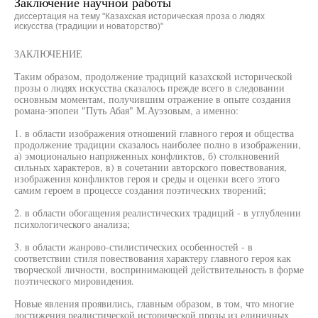
Заключение научной работы
диссертация на тему "Казахская историческая проза о людях
искусства (традиции и новаторство)"
ЗАКЛЮЧЕНИЕ
Таким образом, продолжение традиций казахской исторической
прозы о людях искусства сказалось прежде всего в следовании
основным моментам, получившим отражение в опыте создания
романа-эпопеи "Путь Абая" М.Ауэзовым, а именно:
1. в области изображения отношений главного героя и общества
продолжение традиции сказалось наиболее полно в изображении,
а) эмоционально напряженных конфликтов, б) столкновений
сильных характеров, в) в сочетании авторского повествования,
изображения конфликтов героя и среды и оценки всего этого
самим героем в процессе создания поэтических творений;
2. в области обогащения реалистических традиций - в углублении
психологического анализа;
3. в области жанрово-стилистических особенностей - в
соответствии стиля повествования характеру главного героя как
творческой личности, воспринимающей действительность в форме
поэтического мировидения.
Новые явления проявились, главным образом, в том, что многие
достижения реалистической исторической прозы из единичных