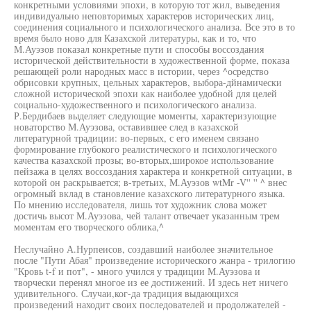
конкретными условиями эпохи, в которую тот жил, выведения
индивидуально неповторимых характеров исторических лиц,
соединения социального и психологического анализа. Все это в то
время было ново для Казахской литературы, как и то, что
М.Ауэзов показал конкретные пути и способы воссоздания
исторической действительности в художественной форме, показа
решающей роли народных масс в истории, через ^осредство
обрисовки крупных, цельных характеров, выбора-дйнамически
сложной исторической эпохи как наиболее удобной для целей
социально-художественного и психологического анализа.
Р.Бердибаев выделяет следующие моменты, характеризующие
новаторство М.Ауэзова, оставившее след в казахской
литературной традиции: во-первых, с его именем связано
формирование глубокого реалистического и психологического
качества казахской прозы; во-вторых,широкое использование
пейзажа в целях воссоздания характера и конкретной ситуации, в
которой он раскрывается; в-третьих, М.Ауэзов wtMr -V'' '' ^ внес
огромный вклад в становление казахского литературного языка.
По мнению исследователя, лишь тот художник слова может
достичь высот М.Ауэзова, чей талант отвечает указанным трем
моментам его творческого облика,^
Неслучайно А.Нурпеисов, создавший наиболее значительное
после "Пути Абая" произведение исторического жанра - трилогию
"Кровь t-f и пот", - много учился у традиции М.Ауэзова и
творчески перенял многое из ее достижений. И здесь нет ничего
удивительного. Случаи,ког-да традиция выдающихся
произведений находит своих последователей и продолжателей -