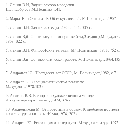
1. Ленин В.И, Задачи союзов молодежи.
Полн.собр.соч.М,:Политиз-т.41,
2. Маркс К,,и Энгельс Ф. Об искусстве, т.1. М.Политиздат,1957
3. Ленин В.И, Задачи союз< дат,1974, т*41, 305 с.
4. Ленин В,й, О литературе и искусстве (изд,3«е,доп,),М,:худ,лит.
1967, 822 с.
5. Ленин В.И. Философские тетради. М,'.Политиздат, 1978, 752 с.
6. Ленин В.й. Об идеологической работе. М.:Политиздат,1964,435
с.
7. Андропов Ю. Шестьдесят лет СССР, М.:Политиздат,1982, с.7
8. Андреев Ю. О социалистическом реализме.
М.:худ.лит.,1978,103 с
9. Акимов В.В. В спорах о художественном методе.-
Л:худ.литература Лен.отд.,1979, 376 с.
10. Андроникова М. От прототипа к образу. К проблеме портрета
в литературе и кино.-м,:Наука,1974, 302 с.
11. Андреев Ю. Революция и литератуpa.-М.:худ.литература,1975,