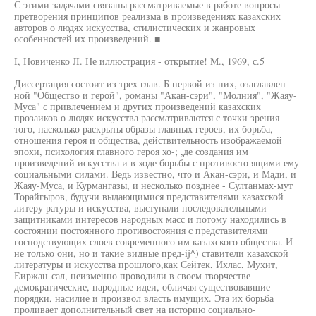
С этими задачами связаны рассматриваемые в работе вопросы
претворения принципов реализма в произведениях казахских
авторов о людях искусства, стилистических и жанровых
особенностей их произведений. ■
I, Новиченко JI. Не иллюстрация - открытие! М., 1969, с.5
Диссертация состоит из трех глав. Б первой из них, озаглавлен
ной "Общество и герой", романы "Акан-сэри", "Молния", "Жаяу-
Муса" с привлечением и других произведений казахских
прозаиков о людях искусства рассматриваются с точки зрения
того, насколько раскрыты образы главных героев, их борьба,
отношения героя и общества, действительность изображаемой
эпохи, психология главного героя хо-; ,де создания им
произведений искусства и в ходе борьбы с противосто ящими ему
социальными силами. Ведь известно, что и Акан-сэри, и Мади, и
Жаяу-Муса, и Курмангазы, и несколько позднее - Султанмах-мут
Торайгыров, будучи выдающимися представителями казахской
литеру ратуры и искусства, выступали последовательными
защитниками интересов народных масс и потому находились в
состоянии постоянного противостояния с представителями
господствующих слоев современного им казахского общества. И
не только они, но и такие видные пред-ij^) ставители казахской
литературы и искусства прошлого,как Сейтек, Ихлас, Мухит,
Еиржан-сал, неизменно проводили в своем творчестве
демократические, народные идеи, обличая существовавшие
порядки, насилие и произвол власть имущих. Эта их борьба
проливает дополнительный свет на историю социально-