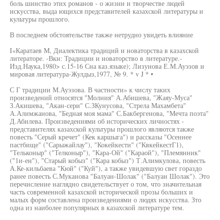
боль шинство этих романов - о жизни и творчестве людей
искусства, выда ющихся представителей казахской литературы и
культуры прошлого.
В последнем обстоятельстве также нетрудно увидеть влияние
I«Каратаев М, Диалектика традиций и новаторства в казахской
литераторе. -Вкн: Традиции и новаторство в литературе.-
Изд.Наука,1980> с.15-16 Сна каз.языке); Лизунова Е.М.Ауэзов и
мировая литература-Жулдыз,1977, № 9. * v J * •
С Г традиции М.Ауэзова. В частности» к числу таких
произведений относятся "Молния" А.Абишева, "Жаяу-Муса"
З.Акишева, "Акан-сери" С.ЗКунусова, "Стрела Махамбета"
А.Алимжанова, "Бедная моя мама" С.Бакбергенова, "Мечта поэта"
Д.Абилева. Произведениями об исторических личностях -
представителях казахской культуры прошлого являются также
повесть "Серый кречет" (Кек каршыга") и рассказы "Осеннее
пастбище" ("Сарыжайлау"), "Кокейкести" ("КвкейкестГ1),
"Тельконыр" ("Телконыр"), "Кара-Ой" ("Караой"), "Племянник"
("1и-ен"), "Старый кобыз" ("Кара кобыз") Т.Алимкулова, повесть
А.Ке-кильбаева "Кюй" ("Куй"), а также увидевшую свет гораздо
ранее повесть С.Муканова "Балуан-Шолак" ("Балуан Шолак"). Это
перечисление наглядно свидетельствует о том, что значительная
часть современной казахской исторической прозы больших и
малых форм составлена произведениями о людях искусства. Зто
одна из наиболее популярных в казахской литературе тем.