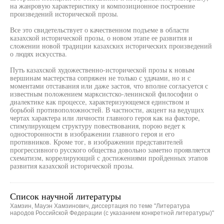
на жанровую характеристику и композиционное построение
произведений исторической прозы.
Все это свидетельствует о качественном подъеме в области
казахской исторической прозы, о новом этапе ее развития и
сложении новой традиции казахских исторических произведений
о людях искусства.
Путь казахской художественно-исторической прозы к новым
вершинам мастерства сопряжен не только с удачами, но и с
моментами отставания или даже застоя, что вполне согласуется с
известным положением марксистско-ленинской философии о
диалектике как процессе, характеризующемся единством и
борьбой противоположностей. В частности, акцент на ведущих
чертах характера или личности главного героя как на факторе,
стимулирующем структуру повествования, порою ведет к
односторонности в изображении главного героя и его
противников. Кроме тог, в изображении представителей
прогрессивного русского общества довольно заметно проявляется
схематизм, коррелирующий с достижениями пройденных этапов
развития казахской исторической прозы.
Список научной литературы
Хамзин, Мауэн Хамзинович, диссертация по теме "Литература
народов Российской Федерации (с указанием конкретной литературы)"