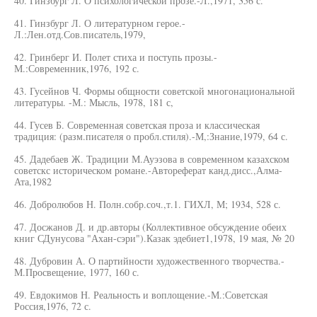
40. Гинзбург Л. О психологической прозе.-Л.,1971, 356 с.
41. Гинзбург Л. О литературном герое.-
Л.:Лен.отд.Сов.писатель,1979,
42. Гринберг И. Полет стиха и поступь прозы.-
М.:Современник,1976, 192 с.
43. Гусейнов Ч. Формы общности советской многонациональной
литературы. -М.: Мысль, 1978, 181 с,
44. Гусев Б. Современная советская проза и классическая
традиция: (разм.писателя о пробл.стиля).-М,:Знание,1979, 64 с.
45. Дадебаев Ж. Традиции М.Ауэзова в современном казахском
советскс историческом романе.-Автореферат канд.дисс.,Алма-
Ата,1982
46. Добролюбов Н. Полн.собр.соч.,т.1. ГИХЛ, М; 1934, 528 с.
47. Досжанов Д. и др.авторы (Коллективное обсуждение обеих
книг СДунусова "Ахан-сэри").Казак эдебиет1,1978, 19 мая, № 20
48. Дубровин А. О партийности художественного творчества.-
М.Просвещение, 1977, 160 с.
49. Евдокимов Н. Реальность и воплощение.-М.:Советская
Россия,1976, 72 с.