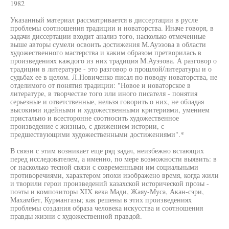
1982
Указанный материал рассматривается в диссертации в русле
проблемы соотношения традиции и новаторства. Иначе говоря, в
задачи диссертации входит анализ того, насколько отмеченные
выше авторы сумели освоить достижения М.Ауэзова в области
художественного мастерства и каким образом претворилась в
произведениях каждого из них традиция М.Ауэзова. А разговор о
традиции в литературе - это разговор о прошлой/литературы и о
судьбах ее в целом. Л.Новиченко писал по поводу новаторства, не
отделимого от понятия традиции: "Новое и новаторское в
литературе, в творчестве того или иного писателя - понятия
серьезные и ответственные, нельзя говорить о них, не обладая
высокими идейными и художественными критериями, умением
пристально и всесторонне соотносить художественное
произведение с жизнью, с движением истории, с
предшествующими художественными достижениями".*
В связи с этим возникает еще ряд задач, неизбежно встающих
перед исследователем, а именно, по мере возможности выявить: в
or насколько тесной связи с современными им социальными
противоречиями, характером эпохи изображено время, когда жили
и творили герои произведений казахской исторической прозы -
поэты и композиторы XIX века Мади, Жаяу-Муса, Акан-сэри,
Махамбет, Курмангазы; как решены в этих произведениях
проблемы создания образа человека искусства и соотношения
правды жизни с художественной правдой.