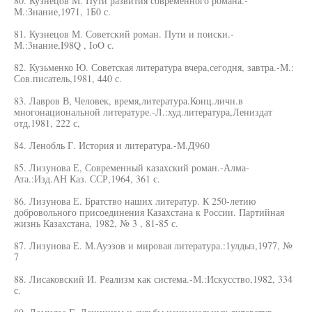
80. Кузнецов М. Пути развития современного романа.-
М.:Знание,1971, 1Б0 с.
81. Кузнецов М. Советский роман. Пути и поиски.-
М.:3нание,I98Q , IoO с.
82. Кузьменко Ю. Советская литература вчера,сегодня, завтра.-М.:
Сов.писатель,1981, 440 с.
83. Лавров В, Человек, время,литература.Конц.личн.в
многонациональной литературе.-Л.:худ.литература,Лениздат
отд,1981, 222 с,
84. Ленобль Г. История и литература.-М.Д960
85. Лизунова Е, Современный казахский роман.-Алма-
Ата.:Изд.АН Каз. ССР,1964, 361 с.
86. Лизунова Е. Братство наших литератур. К 250-летию
добровольного присоединения Казахстана к России. Партийная
жизнь Казахстана, 1982, № 3 , 81-85 с.
87. Лизунова Е. М.Ауэзов и мировая литература.:1улдыз,1977, №
7
88. Лисаковский И. Реализм как система.-М.:Искусство,1982, 334
с.