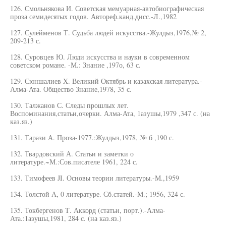
126. Смольнякова И. Советская мемуарная-автобиографическая
проза семидесятых годов. Автореф.канд.дисс.-Л.,1982
127. Сулейменов Т. Судьба людей искусства.-Жулдыз,1976,№ 2,
209-213 с.
128. Суровцев Ю. Люди искусства и науки в современном
советском романе. -М.: Знание ,197о, 63 с.
129. Сюншалиев X. Великий Октябрь и казахская литература.-
Алма-Ата. Общество Знание,1978, 35 с.
130. Талжанов С. Следы прошлых лет.
Воспоминания,статьи,очерки. Алма-Ата, 1азушы,1979 ,347 с. (на
каз.яз.)
131. Тарази А. Проза-1977.:Жулдыз,1978, № б ,190 с.
132. Твардовский А. Статьи и заметки о
литературе.~М.:Сов.писателе 1961, 224 с.
133. Тимофеев JI. Основы теории литературы.-М.,1959
134. Толстой А, 0 литературе. Сб.статей.-М.; 1956, 324 с.
135. Токбергенов Т. Аккорд (статьи, порт.).-Алма-
Ата.:1азушы,1981, 284 с. (на каз.яз.)