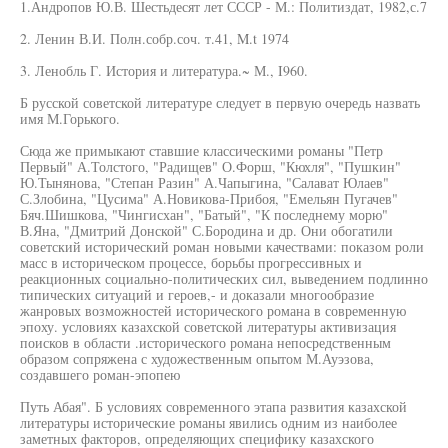
1.Андропов Ю.В. Шестьдесят лет СССР - М.: Политиздат, 1982,с.7
2. Ленин В.И. Полн.собр.соч. т.41, M.t 1974
3. Ленобль Г. История и литература.~ М., I960.
Б русской советской литературе следует в первую очередь назвать
имя М.Горького.
Сюда же примыкают ставшие классическими романы "Петр
Первый" А.Толстого, "Радищев" О.Форш, "Кюхля", "Пушкин"
Ю.Тынянова, "Степан Разин" А.Чапыгина, "Салават Юлаев"
С.Злобина, "Цусима" А.Новикова-Прибоя, "Емельян Пугачев"
Бяч.Шишкова, "Чингисхан", "Батый", "К последнему морю"
В.Яна, "Дмитрий Донской" С.Бородина и др. Они обогатили
советский исторический роман новыми качествами: показом роли
масс в историческом процессе, борьбы прогрессивных и
реакционных социально-политических сил, выведением подлинно
типических ситуаций и героев,- и доказали многообразие
жанровых возможностей исторического романа в современную
эпоху. условиях казахской советской литературы активизация
поисков в области .исторического романа непосредственным
образом сопряжена с художественным опытом М.Ауэзова,
создавшего роман-эпопею
Путь Абая". Б условиях современного этапа развития казахской
литературы исторические романы явились одним из наиболее
заметных факторов, определяющих специфику казахского