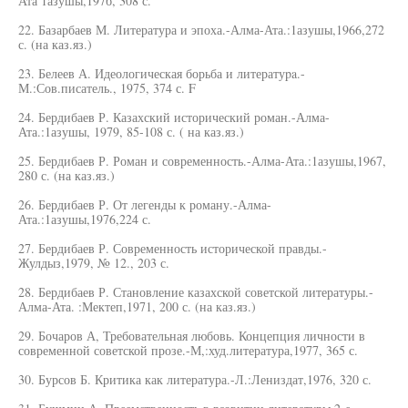
Ата 1азушы,197б, 308 с.
22. Базарбаев М. Литература и эпоха.-Алма-Ата.:1азушы,1966,272
с. (на каз.яз.)
23. Белеев А. Идеологическая борьба и литератуpa.-
М.:Сов.писатель., 1975, 374 с. F
24. Бердибаев Р. Казахский исторический роман.-Алма-
Ата.:1азушы, 1979, 85-108 с. ( на каз.яз.)
25. Бердибаев Р. Роман и современность.-Алма-Ата.:1азушы,1967,
280 с. (на каз.яз.)
26. Бердибаев Р. От легенды к роману.-Алма-
Ата.:1азушы,1976,224 с.
27. Бердибаев Р. Современность исторической правды.-
Жулдыз,1979, № 12., 203 с.
28. Бердибаев Р. Становление казахской советской литературы.-
Алма-Ата. :Мектеп,1971, 200 с. (на каз.яз.)
29. Бочаров А, Требовательная любовь. Концепция личности в
современной советской прозе.-М,:худ.литература,1977, 365 с.
30. Бурсов Б. Критика как литература.-Л.:Лениздат,1976, 320 с.