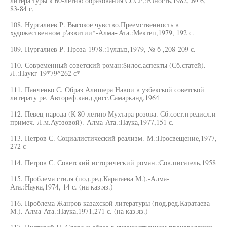
литера туры к 60-летию образования СССР,:Юность,1982, № 6,
83-84 с,
108. Нургалиев Р. Высокое чувство.Преемственность в
художественном р'азвитии*-Алма~Ата.:Мектеп,1979, 192 с.
109. Нургалиев Р. Проза-1978.:1улдыз,1979, № б ,208-209 с.
110. Современный советский роман:$илос.аспекты (Сб.статей).-
Л.:Hayкг 19*79^262 с*
111. Панченко С. Образ Алишера Навои в узбекской советской
литерату ре. Автореф.канд.дисс.Самарканд,1964
112. Певец народа (К 80-летию Мухтара розова. Сб.сост.предисл.и
примеч. Л.м.Ауэзовой).-Алма-Ата.:Наука,1977,151 с.
113. Петров С. Социалистический реализм.-М.:Просвещение,1977,
272 с
114. Петров С. Советский исторический роман.:Сов.писатель,1958
115. Проблема стиля (под.ред.Каратаева М.).-Алма-
Ата.:Наука,1974, 14 с. (на каз.яз.)
116. Проблема Жанров казахской литературы (под.ред.Каратаева
М.). Алма-Ата.:Наука,1971,271 с. (на каз.яз.)