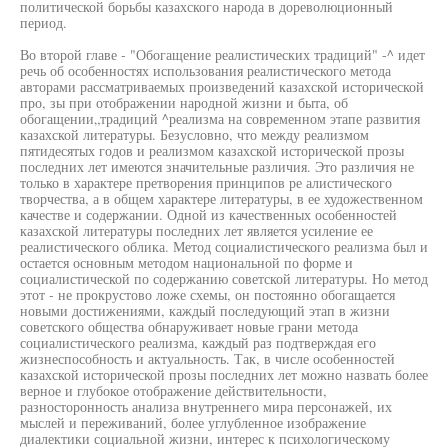
политической борьбы казахского народа в дореволюционный
период.
Во второй главе - "Обогащение реалистических традиций" -^ идет
речь об особенностях использования реалистического метода
авторами рассматриваемых произведений казахской исторической
про, зы при отображении народной жизни и быта, об
обогащении„традиций ^реализма на современном этапе развития
казахской литературы. Безусловно, что между реализмом
пятидесятых годов и реализмом казахской исторической прозы
последних лет имеются значительные различия. Это различия не
только в характере претворения принципов ре алистического
творчества, а в общем характере литературы, в ее художественном
качестве и содержании. Одной из качественных особенностей
казахской литературы последних лет является усиление ее
реалистического облика. Метод социалистического реализма был и
остается основным методом национальной по форме и
социалистической по содержанию советской литературы. Но метод
этот - не прокрустово ложе схемы, он постоянно обогащается
новыми достижениями, каждый последующий этап в жизни
советского общества обнаруживает новые грани метода
социалистического реализма, каждый раз подтверждая его
жизнеспособность и актуальность. Так, в числе особенностей
казахской исторической прозы последних лет можно назвать более
верное и глубокое отображение действительности,
разносторонность анализа внутреннего мира персонажей, их
мыслей и переживаний, более углубленное изображение
диалектики социальной жизни, интерес к психологическому