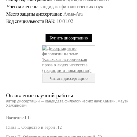
Ученая cтепень:
кандидата филологических наук
Место защиты диссертации:
Алма-Ата
Код cпециальности ВАК:
10.01.02
Купить диссертацию
Читать диссертацию
Оглавление научной работы
автор диссертации — кандидата филологических наук Хамзин, Мауэн
Хамзинович
Введение.I-II
Глава I. Общество и герой .12
Глава П. Обогащение реалистических.традиций. 70