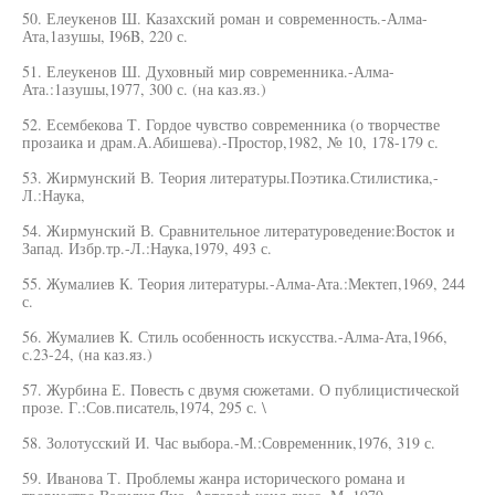
50. Елеукенов Ш. Казахский роман и современность.-Алма-
Ата,1азушы, I96B, 220 с.
51. Елеукенов Ш. Духовный мир современника.-Алма-
Ата.:1азушы,1977, 300 с. (на каз.яз.)
52. Есембекова Т. Гордое чувство современника (о творчестве
прозаика и драм.А.Абишева).-Простор,1982, № 10, 178-179 с.
53. Жирмунский В. Теория литературы.Поэтика.Стилистика,-
Л.:Наука,
54. Жирмунский В. Сравнительное литературоведение:Восток и
Запад. Избр.тр.-Л.:Наука,1979, 493 с.
55. Жумалиев К. Теория литературы.-Алма-Ата.:Мектеп,1969, 244
с.
56. Жумалиев К. Стиль особенность искусства.-Алма-Ата,1966,
с.23-24, (на каз.яз.)
57. Журбина Е. Повесть с двумя сюжетами. О публицистической
прозе. Г.:Сов.писатель,1974, 295 с. \
58. Золотусский И. Час выбора.-М.:Современник,1976, 319 с.
59. Иванова Т. Проблемы жанра исторического романа и