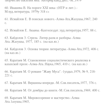
творчество Василия Яна. Автореф.канд.дисс.-М.,1979
60. Ивашева В. На пороге XXI века :(НТР и лит.).-
М:худ.литература, 1979у 318 с«
61. Исмайлов Е. В поисках нового.-Алма-Ата,Жазушы,1967, 240
с.
62. Исмайлов Е. Акыны.-Казгосиздат.:худ.литература,1957, 88 с.
63. Кабдолов 3. Стрела. Литер.разм.и разборы.-Алма-
Ата.:Жазушы, 1977, 185 с. (на каз.яз.)
64. Кабдолов 3. Основа теории литературы.-Алма-Ата,1972, 408 с.
(на каз.яз.)
65. Каратаев М. Становление социалистического реализма в
казахской прозе.-Алма-Ата.:Наука,1965, 410 с. (на каз.яз.)
66. Каратаев М. О романе "Жаяу Муса".-1улдыз,1979, № 9, 218-
221 с.
67. Каратаев М. Вершины впереди.-М.:Сов.писатель,1977, 376 с.
68. Каратаев М. От домбры до книги.-М.:Сов.писатель,1969, 400 с.
69. Каратаев М. Мировоззрение и мастерство.-Алма-
Ата.1азушы,1965,