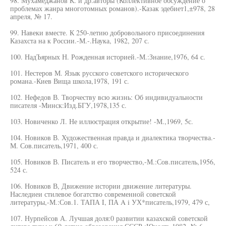
98. Мухамеджанов К. и др.авторы (Коллективное обсуждение о
проблемах жанра многотомных романов).-Казак эдебиет1,±978, 28
апреля, № 17.
99. Навеки вместе. К 250-летию добровольного присоединения
Казахста на к России.-М.-.Наука, 1982, 207 с.
100. НадЪярных Н. Рожденная историей.-М.:Знание,1976, 64 с.
101. Нестеров М. Язык русского советского исторического
романа.-Киев Вища школа,1978, 191 с.
102. Нефедов В. Творчеству всю жизнь: Об индивидуальности
писателя -Минск:Изд.БГУ,1978,135 с.
103. Новиченко Л. Не иллюстрация открытие! -М.,1969, 5с.
104. Новиков В. Художественная правда и диалектика творчества.-
М. Сов.писатель,1971, 400 с.
105. Новиков В. Писатель и его творчество,-М.:Сов.писатель,1956,
524 с.
106. Новиков В, Движение истории движение литературы.
Наследиеи стилевое богатство современной советской
литературы,-М.:Сов.1. ТАПА I, ПА A i УХ*писатель,1979, 479 с,
107. Нурпейсов А. Лучшая доля:0 развитии казахской советской