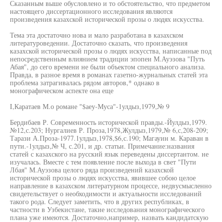
Сказанным выше обусловлено и то обстоятельство, что предметом
настоящего диссертационного исследования являются
произведения казахской исторической прозы о людях искусства.
Тема эта достаточно нова и мало разработана в казахском
литературоведении. Достаточно сказать, что произведения
казахской исторической прозы о людях искусства, написанные под
непосредственным влиянием традиции эпопеи М.Ауэзова "Путь
Абая", до сего времени не были объектом специального анализа.
Правда, в разное время в романах газетно-журнальных статей эта
проблема затрагивалась рядом авторов,* однако в
монографическом аспекте она еще
I,Каратаев М.о романе "$аеу-Муса"-1улдыз,1979,№ 9
Бердибаев Р. Современность исторической правды.-Йулдыз,1979.
№12,с.203; Нургалиев Р. Проза,1978,Жулдыз,1979,№ 6,с,208-209;
Тарази А.Проза-1977.1улдыз,1978,$6,с.190; Магауин м. Караван в
пути.-1улдыз,№ Ч, с.201, и др. статьи. Примечание:названия
статей с казахского на русский язык переведены диссертантом. не
изучалась. Вместе с тем появление после выхода в свет "Пути
Лбая" М.Ауэзова целого ряда произведений казахской
исторической прозы о людях искусства, явившее собою целое
направление в казахском литературном процессе, недвусмысленно
свидетельствует о необходимости и актуальности исследований
такого рода. Следует заметить, что в других республиках, в
частности в Узбекистане, такие исследования монографического
плана уже имеются. Достаточно,например, назвать кандидатскую