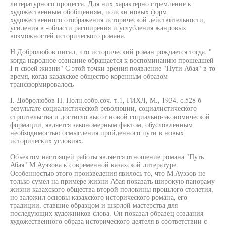
литературного процесса. Для них характерно стремление к
художественным обобщениям, поиски новых форм
художественного отображения исторической действительности,
усиления в -области расширения и углубления жанровых
возможностей исторического романа.
Н.Добролюбов писал, что исторический роман рождается тогда, "
когда народное сознание обращается к воспоминанию прошедшей
I п своей жизни" С этой точки зрения появление "Пути Абая" в то
время, когда казахское общество коренным образом
трансформировалось
I. Добролюбов Н. Полн.собр.соч. т.1, ГИХЛ, М., 1934, с.528 б
результате социалистической революции, социалистического
строительства и достигло высот новой социально-экономической
формации, является закономерным фактом, обусловленным
необходимостью осмысления пройденного пути в новых
исторических условиях.
Объектом настоящей работы является отношение романа "Путь
Абая" М.Ауэзова к современной казахской литературе.
Особенностью этого произведения явилось то, что М.Ауэзов не
только сумел на примере жизни Абая показать широкую панораму
жизни казахского общества второй половины прошлого столетия,
но заложил основы казахского исторического романа, его
традиции, ставшие образцом и школой мастерства для
последующих художников слова. Он показал образец создания
художественного образа исторического деятеля в соответствии с