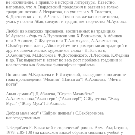
не исключение, а правило в истории литературы. Известно,
например, что А.Твардовский продолжил и развил не только
традиции поэзии А.Некрасова, но учился и у Л.Толстого,
Ф.Достоевско-v- го, А.Чехова. Точно так же казахские поэты,
учась у поэзии Абая, следуют и традициям творчества М.Ауэзова.
Любой из казахских прозаиков, воспитанных на традициях
М.Ауэзова - будь то А.Нурпеисов или Х.Есенжанов, А.Абишев
или З.Акишев, С Жунусов или Т.Алимкулов, А.Алимжанов,
С.Бакбергенов или Д.Абилев(с)тем не проходит мимо традиций и
других замечательных художников слова - Л.Толстого,
Э.Хемингуэя, М.Шолохова, Ф.Достоевского, Л.Леонова, К.Федина
и др. Так вырастает и встает во весь рост проблема традиции и
новаторства как большая философская проблема.
По мнению М.Каратаева и Е.Лизуновой, вышедшие в последние
годы произведения "Молния" (Найзагай") А.Абишева, "Мечта
поэта"
Акын арманы") Д.Абилева, "Стрела Махамбета"
А.Алимжанова,"Акан сери" ("Акан cepl") С.Жунусова, "Жаяу-
Муса" ("Жаяу Муса") З.Акишева
Добрая мама моя" ("Кайран шешем") С.Бакбергенова
непосредственным
1.Бердибаев Р. Казахский исторический роман.-Алма-Ата;1азуши,
1979, с.85-108 (на казахском языке) образом связаны с учебой у