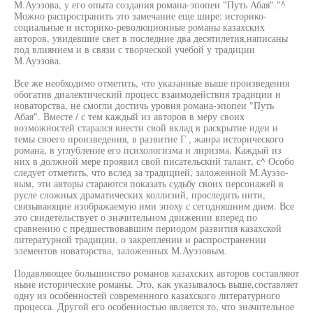
М.Ауэзова, у его опыта создания романа-эпопеи "Путь Абая"."^
Можно распространить это замечание еще шире: историко-
социальные и историко-революционные романы казахских
авторов, увидевшие свет в последние два десятилетия,написаны
под влиянием и в связи с творческой учебой у традиции
М.Ауэзова.
Все же необходимо отметить, что указанные выше произведения
обогатив диалектический процесс взаимодействия традиции и
новаторства, не смогли достичь уровня романа-эпопеи "Путь
Абая". Вместе / с тем каждый из авторов в меру своих
возможностей старался внести свой вклад в раскрытие идеи и
темы своего произведения, в развитие Г , жанра исторического
романа, в углубление его психологизма и лиризма. Каждый из
них в должной мере проявил свой писательский талант, с^ Особо
следует отметить, что вслед за традицией, заложенной М.Ауэзо-
вым, эти авторы стараются показать судьбу своих персонажей в
русле сложных драматических коллизий, проследить нити,
связывающие изображаемую ими эпоху с сегодняшним днем. Все
это свидетельствует о значительном движении вперед по
сравнению с предшествовавшим периодом развития казахской
литературной традиции, о закреплении и распространении
элементов новаторства, заложенных М.Ауэзовым.
Подавляющее большинство романов казахских авторов составляют
ныне исторические романы. Это, как указывалось выше,составляет
одну из особенностей современного казахского литературного
процесса. Другой его особенностью является то, что значительное