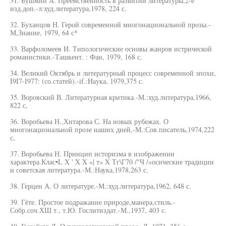
31. Бушмин А. Преемственность в развитии литературы,2-е
изд.доп.-л:худ.литература,1978, 224 с.
32. Буханцов Н. Герой современной многонациональной прозы.-
М,Знание, 1979, 64 с*
33. Варфоломеев И. Типологические основы жанров истрической
романистики.-Ташкент. : Фан, 1979, 168 с.
34. Великий Октябрь и литературный процесс современной эпохи,
I9I7-I977: (со.статей).-if.:Hayка, 1979,375 с.
35. Воровский В. Литературная критика.-М.:худ.литература,1966,
822 с,
36. Воробьева Н.,Хитарова С. На новых рубежах. О
многонациональной прозе наших дней,-М.:Сов.писатель,1974,222
с,
37. Воробьева Н. Принцип историзма в изображении
характера.Клас•L X ' X X «| т« X Тг\Г70 /"Ч /«осические традиции
и советская литература.-М.:Наука,1978,263 с.
38. Герцен А. О литературе.-М.:худ.литература,1962, 648 с.
39. Гёте. Простое подражание природе,манера,стиль.-
Собр.соч.ХШ т., т.Ю. Гослитиздат.-М.,1937, 403 с.