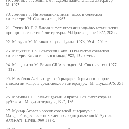
89. Ломидзе Г. Ленинизм и судьбы национальных литератур.-
М.,1975
90. Ломидзе Г. Интернациональный пафос в советской
литературе.-М. Сов.писатель,1967
91. Лукин Ю. Б.И.Ленин и формирование идейно-эстетических
принципов советской литературы.-М.Просвещение,1977, 208 с.
92. Магауин М. Караван в пути.-1улдыз,1976, № 4 , 201 с.
93. Мацкевич 0. Я Советский Союз. О казахской советской
литературе.-Казахстанская правда,1982, 13 августа.
94. Мендельсон М. Роман США сегодня.-М.:Сов.писатель,1977,
400 с.
95. Михайлов А. Французский рыцарский роман и вопросы
типологии жанра в средневековой литературе,- М,:Наука,1976, 351
с.
96. Мотылева Т. Глазами друзей и врагов.Сов.литература за
рубежом. -М.:худ.литература,19ь7, 136 с.
97. Мухтар Ауэзов классик советской литературы *
Матер.юб.торж.посвящ.80-летию со дня рождения М.Ауэзова.-
Алма-Ата.:Наука,1980 188 с.