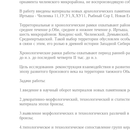
орнамента чилимского микрорайона, не воспроизводящую со
В работу введены материалы новых археологических памятни
Иртыша - Чилимка 11,1У,У1,Х,ХУ11, Рыбный Сор I, Новая Еск
Территориальные и хронологические рамки охватывают рай
среднее течение р.Оби, среднее и нижнее течение р. Иртыша,
шесть микрорайонов: Кондинс-кий, Чилимский, Демьянский, 
Среднеиртышский. Такой выбор территории обусловлен особ
в связи с этим, его ролью в древней истории Западной Сибир
Хронологические раики работы охватывают период ранней-разв
до н.э. до последней четверти II тыс. до н.э.
Цель исследования- реконструкция взаимодействия и развити
эпоху развитого бронзового века на территории таежного Об
Задачи работы:
1.введение в научный оборот материалов новых памятников 
2.декоративно-морфологический, технологический и статисти
материала эпохи бронзы;
3.выявление морфологических и технологических различий в
бронзы;
4.типологическое и технологическое сопоставление групп кер