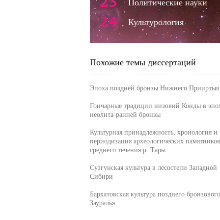
23
Политические науки
24
Культурология
Похожие темы диссертаций
Эпоха поздней бронзы Нижнего Приирты
Гончарные традиции низовий Конды в эпо
неолита-ранней бронзы
Культурная принадлежность, хронология и
периодизация археологических памятнико
среднего течения р. Тары
Сузгунская культура в лесостепи Западной
Сибири
Бархатовская культура позднего бронзового
Зауралья