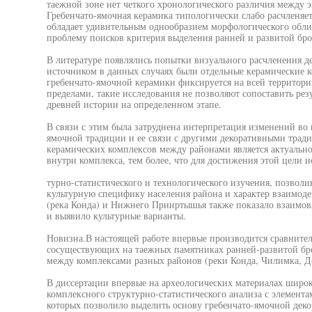
таежной зоне нет четкого хронологического различия между 
Гребенчато-ямочная керамика типологически слабо расчленяетс
обладает удивительным однообразием морфологического облик
проблему поисков критерия выделения ранней и развитой бро
В литературе появлялись попытки визуального расчленения д
источником в данных случаях были отдельные керамические 
гребенчато-ямочной керамики фиксируется на всей территори
пределами, такие исследования не позволяют сопоставить рез
древней истории на определенном этапе.
В связи с этим была затруднена интерпретация изменений во 
ямочной традиции и ее связи с другими декоративными трад
керамических комплексов между районами является актуально
внутри комплекса, тем более, что для достижения этой цели и
турно-статистического и технологического изучения, позволи
культурную специфику населения района и характер взаимоде
(река Конда) и Нижнего Прииртышья также показало взаимов
и выявило культурные варианты.
Новизна.В настоящей работе впервые производится сравнител
сосуществующих на таежных памятниках ранней-развитой брон
между комплексами разных районов (реки Конда, Чилимка, Де
В диссертации впервые на археологических материалах широ
комплексного структурно-статистического анализа с элемен
которых позволило выделить основу гребенчато-ямочной дек