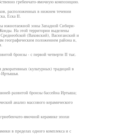
бственно гребенчато-ямочную композицию.
ков, расположенных в нижнем течении
а, Еска II.
оны южнотаежной зоны Западной Сибири-
 Конды. На этой территории выделены
Среднеобской (Ваховский), Васюганский и
ым географическим положением района и,
и.
итой бронзы - с первой четверти II тыс.
я декоративных (культурных) традиций в
ь-Иртышья.
ранней-развитой бронзы бассейна Иртыша;
ческий анализ массового керамического
 грнебенчато-ямочной керамике эпохи
амики в пределах одного комплекса и с