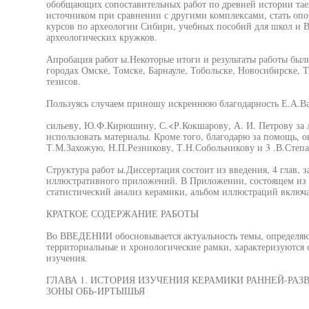
обобщающих сопоставительных работ по древней истории та
источником при сравнении с другими комплексами, стать оп
курсов по археологии Сибири, учебных пособий для школ и 
археологических кружков.
Апробация работ ы.Некоторые итоги и результаты работы бы
городах Омске, Томске, Барнауле, Тобольске, Новосибирске, 
тезисов.
Пользуясь случаем приношу искреннюю благодарность Е.А.Ва
сильеву, Ю.Ф.Кирюшину, С.<Р.Кокшарову, А. И. Петрову за
использовать материалы. Кроме того, благодарю за помощь, 
Т.М.Захожую, Н.П.Резникову, Т.Н.Собольникову и 3 .В.Степа
Структура работ ы.Диссертация состоит из введения, 4 глав, 
иллюстративного приложений. В Приложении, состоящем из 1
статистический анализ керамики, альбом иллюстраций включа
КРАТКОЕ СОДЕРЖАНИЕ РАБОТЫ
Во ВВЕДЕНИИ обосновывается актуальность темы, определяют
территориальные и хронологические рамки, характеризуются
изучения.
ГЛАВА 1. ИСТОРИЯ ИЗУЧЕНИЯ КЕРАМИКИ РАННЕЙ-РА
ЗОНЫ ОБЬ-ИРТЫШЬЯ