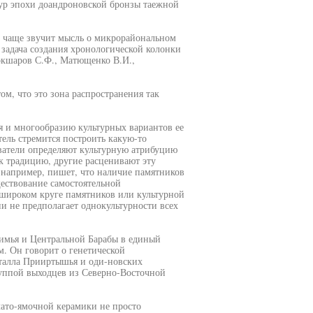
тур эпохи доандроновской бронзы таежной
е чаще звучит мысль о микрорайональном
 задача создания хронологической колонки
окшаров С.Ф., Матющенко В.И.,
, что это зона распространения так
я и многообразию культурных вариантов ее
тель стремится построить какую-то
ватели определяют культурную атрибуцию
к традицию, другие расценивают эту
 например, пишет, что наличие памятников
ествование самостоятельной
о широком круге памятников или культурной
и не предполагает однокультурности всех
имья и Центральной Барабы в единый
м. Он говорит о генетической
талла Прииртышья и оди-новских
руппой выходцев из Северно-Восточной
чато-ямочной керамики не просто