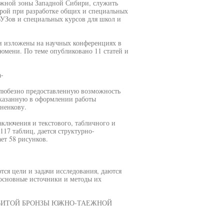
ежной зоны Западной Сибири, служить
орой при разработке общих и специальных
ВУЗов и специальных курсов для школ и
ли изложены на научных конференциях в
Тюмени. По теме опубликовано 11 статей и
-
 любезно предоставленную возможность
оказанную в оформлении работы
ненкову.
заключения и текстового, табличного и
17 таблиц, дается структурно-
ет 58 рисунков.
ся цели и задачи исследования, даются
 основные источники и методы их
ЗВИТОЙ БРОНЗЫ ЮЖНО-ТАЕЖНОЙ