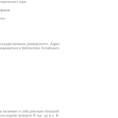
торических наук,
уфанов
тет
государственном университете. Адрес:
знакомиться в библиотеке Алтайского
и включает в себя довольно большой
последней четверти II тыс. до н.э. В