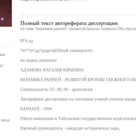
Полный текст автореферата диссертации
по теме "Керамика ранней - развитой бронзы таежного Объ-Ирты
РГ6 од
^тт^^и^дд^удлрствЕНный университет
шья
на правах рукописи
ху
АДАМОВА НАТАЛЬЯ ЮРЬЕВНА
КЕРАМИКА РАННЕЙ - РАЗВИТОЙ БРОНЗЫ ТАЕЖНОГО О
в
Специальность: 07. 00. 06 - археология
Автореферат диссертации на соискание ученой степени канди
БАРНАУЛ - 1996
Работа выполнена в Тобольском государственном педагогичес
 века
Научный руководитель - кандидат исторических наук,