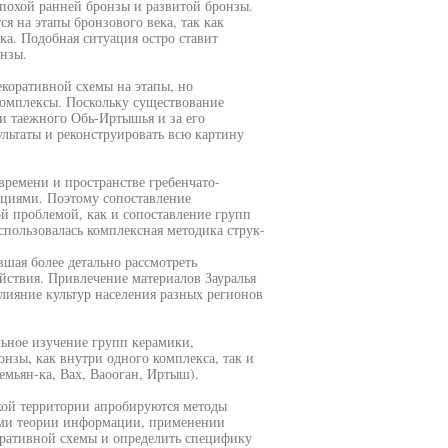
эпохой ранней бронзы и развитой бронзы.
я на этапы бронзового века, так как
а. Подобная ситуация остро ставит
нзы.
екоративной схемы на этапы, но
комплексы. Поскольку существование
и таежного Обь-Иртышья и за его
ультаты и реконструировать всю картину
времени и пространстве гребенчато-
ициями. Поэтому сопоставление
й проблемой, как и сопоставление групп
спользовалась комплексная методика струк-
вшая более детально рассмотреть
йствия. Привлечение материалов Зауралья
лияние культур населения разных регионов
ьное изучение групп керамики,
зы, как внутри одного комплекса, так и
мьян-ка, Вах, Ваооган, Иртыш).
кой территории апробируются методы
тами теории информации, применении
оративной схемы и определить специфику