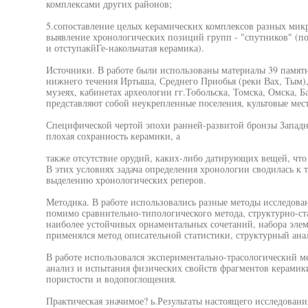
комплексами других районов;
5.сопоставление целых керамических комплексов разных мик
выявление хронологических позиций групп - "спутников" (по
и отступакйГе-накольчатая керамика).
Источники. В работе были использованы материалы 39 памят
нижнего течения Иртыша, Среднего Приобья (реки Вах, Тым),
музеях, кабинетах археологии гг.Тобольска, Томска, Омска, 
представляют собой неукрепленные поселения, культовые мес
Специфической чертой эпохи ранней-развитой бронзы Западн
плохая сохранность керамики, а
также отсутствие орудий, каких-либо датирующих вещей, что
В этих условиях задача определения хронологии сводилась к
выделению хронологических реперов.
Методика. В работе использовались разные методы исследова
помимо сравнительно-типологического метода, структурно-ст
наиболее устойчивых орнаментальных сочетаний, набора элем
применялся метод описательной статистики, структурный ан
В работе использовался экспериментально-трасологический 
анализ и испытания физических свойств фрагментов керамики
пористости и водопоглощения.
Практическая значимое? ь.Результаты настоящего исследован