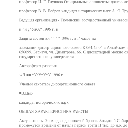
профессор И. Г. Глушков Официальные оппоненты: доктор ис
профессор В. В. Бобров кандидат исторических наук А. Я. Тр
Ведущая организация - Тюменский государственный универси
и ^и ¿^Ул/А? 1996 г. в
Защита состоится " ' " '' 1996 г. в г' часов на
заседании диссертационного совета К 064.45.04 в Алтайском 
656099, Барнаул, ул. Димитрова, 66. С диссертацией можно о
государственного университета
Автореферат разослан
»/Л ■■ ^УгУ^У^У 1996 г.
Ученый секретарь диссертационного совета
■В.Цыб
кандидат исторических наук
ОБЩАЯ ХАРАКТЕРИСТИКА РАБОТЫ
Актуальность. Эпоха доандроновской бронзы Западной Сибир
промежуток времени от начала первой трети II тыс. до н.э. до 