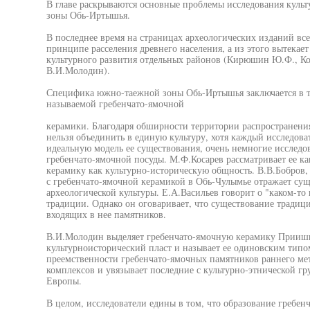
В главе раскрываются основные проблемы исследования куль
зоны Обь-Иртышья.
В последнее время на страницах археологических изданий вс
принципе расселения древнего населения, а из этого вытекает
культурного развития отдельных районов (Кирюшин Ю.Ф., К
В.И.Молодин).
Специфика южно-таежной зоны Обь-Иртышья заключается в том
называемой гребенчато-ямочной
керамики. Благодаря обширности территории распространени
нельзя объединить в единую культуру, хотя каждый исследова
идеальную модель ее существования, очень немногие исследо
гребенчато-ямочной посуды. М.Ф.Косарев рассматривает ее ка
керамику как культурно-историческую общность. В.В.Бобров,
с гребенчато-ямочной керамикой в Обь-Чулымье отражает сущ
археологической культуры. Е.А.Васильев говорит о "каком-т
традиции. Однако он оговаривает, что существование традици
входящих в нее памятников.
В.И.Молодин выделяет гребенчато-ямочную керамику Прииш
культурноисторический пласт и называет ее одиновским типо
преемственности гребенчато-ямочных памятников раннего ме
комплексов и увязывает последние с культурно-этнической г
Европы.
В целом, исследователи едины в том, что образование гребен