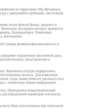
рорайонов на территории Обь-Иртышья и
суда с движущейся гребенкой, текстильная
ников эпохи бронзы Конды, среднего и
 Васюганья, коллекции которых хранятся в
Барнаула, Екатеринбурга. Памятники
та, могильники.
ой Сибири являются фрагментарность и
 затрудняет определение абсолютной даты.
 типологическому сопоставлению и
ния. Фрагменты сосудов подвергались,
атистическому анализу. Для выявления
ентов узора, вычисления их удельного веса
ализ с элементами теории информации.
метод. Проводились микроскопический
 для определения параметров плотности,
ия могут быть использованы при написании