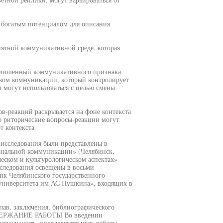
т богатым потенциалом для описания
ятной коммуникативной среде, которая
, лишенный коммуникативного признака
иком коммуникации, который контролирует
и могут использоваться с целью смены
в-реакций раскрывается на фоне контекста
о риторические вопросы-реакции могут
т контекста
 исследования были представлены в
ональной коммуникации» (Челябинск,
ческом и культурологическом аспектах»
сследования освещены в восьми
ник Челябинского государственного
 университета им АС Пушкина», входящих в
глав, заключения, библиографического
ОДЕРЖАНИЕ РАБОТЫ Во введении
туальность, определяется цель работы,