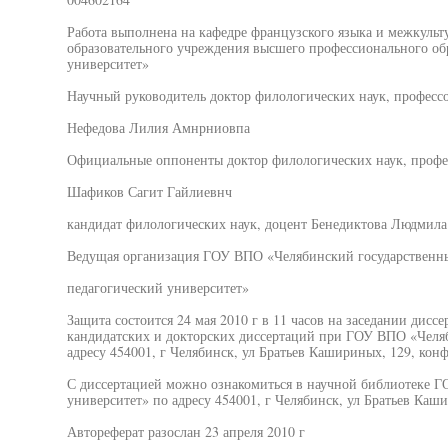
Работа выполнена на кафедре французского языка и межкуль
образовательного учреждения высшего профессионального об
университет»
Научный руководитель доктор филологических наук, професс
Нефедова Лилия Амнрниовпа
Официальные оппоненты доктор филологических наук, профе
Шафиков Сагит Гайлиевнч
кандидат филологических наук, доцент Бенедиктова Людмила
Ведущая организация ГОУ ВПО «Челябинский государственн
педагогический университет»
Защита состоится 24 мая 2010 г в 11 часов на заседании дисс
кандидатских и докторских диссертаций при ГОУ ВПО «Челя
адресу 454001, г Челябинск, ул Братьев Кашириных, 129, кон
С диссертацией можно ознакомиться в научной библиотеке 
университет» по адресу 454001, г Челябинск, ул Братьев Каш
Автореферат разослан 23 апреля 2010 г