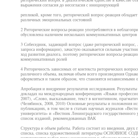
выражения согласия до несогласия с инициирующей
репликой, кроме того, риторический вопрос-реакция обладае
различных эмоциональных состояний
2 Риторические вопросы-реакции употребляются в неблагопри
обусловлена наличием нескольких коммуникативных центров
3 Собеседник, задающий вопрос (даже риторический вопрос
запроса информации), зачастую оказывается сильным участн
ход развития диалога, поэтому риторические вопросы-реакци
коммуникативных ролей
4 Риторичность зависимых от контекста риторических вопросо
различного объема, включая объем всего произведения Однак
оформляться и таким образом, что становятся независимыми о
Апробация и внедрение результатов исследования. Результаты
докладах на международных конференциях «Языки професси
2007), «Слово, высказывание, текст в когнитивном, прагмати
(Челябинск, 2008, 2010) Основные результаты и положения и
публикациях, в том числе в статьях научных журналов «Вест
университета» и «Вестник Ленинградского государственного
список изданий, рекомендованных ВАК
Структура и объем работы. Работа состоит из введения, двух 
списка, списка художественной литературы ОСНОВНОЕ С
мотивируется выбор темы исследования и обосновывается ее ак