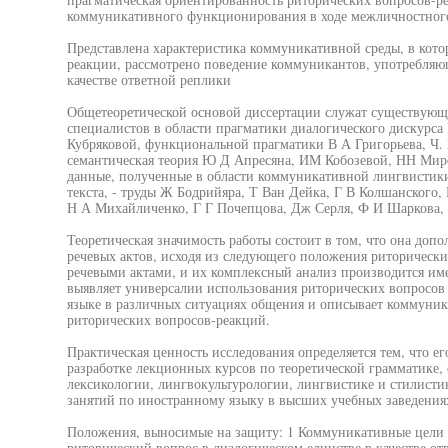
коммуникативного функционирования в ходе межличностног
Представлена характеристика коммуникативной среды, в кото
реакции, рассмотрено поведение коммуникантов, употребляю
качестве ответной реплики
Общетеоретической основой диссертации служат существующ
специалистов в области прагматики диалогического дискурса
Кубряковой, функциональной прагматики В А Григорьева, Ч. 
семантическая теория Ю Д Апресяна, ИМ Кобозевой, НН Миро
данные, полученные в области коммуникативной лингвистики
текста, - труды Ж Бодрийяра, Т Ван Дейка, Г В Колшанского
Н А Михайличенко, Г Г Почепцова, Дж Серля, Ф И Шаркова, 
Теоретическая значимость работы состоит в том, что она до
речевых актов, исходя из следующего положения риторическ
речевыми актами, и их комплексный анализ производится име
выявляет универсалии использования риторических вопросов 
языке в различных ситуациях общения и описывает коммуни
риторических вопросов-реакций.
Практическая ценность исследования определяется тем, что ег
разработке лекционных курсов по теоретической грамматике, 
лексикологии, лингвокультурологии, лингвистике и стилисти
занятий по иностранному языку в высших учебных заведения
Положения, выносимые на защиту: 1 Коммуникативные цели 
риторический вопрос в диалогическом единстве в качестве от