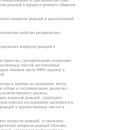
сов-реакций в процессе речевого общения
ческих вопросов-реакций в диалогической
матические свойства риторических
орических вопросов-реакций в
е единства с риторическими вопросами-
жественных текстов англоязычных
бщим объемом около 9000 страниц) в
ий
етоды и приёмы исследования: метод
 отборе и систематизации диалогов с
д количественного анализа,
ких вопросов-реакций, структурно-
ная новизна исследования заключается в
реакций в художественных текстах в
их вопросов-реакций, установлена
орических вопросов-реакций Описана
еакций, определены особенности их