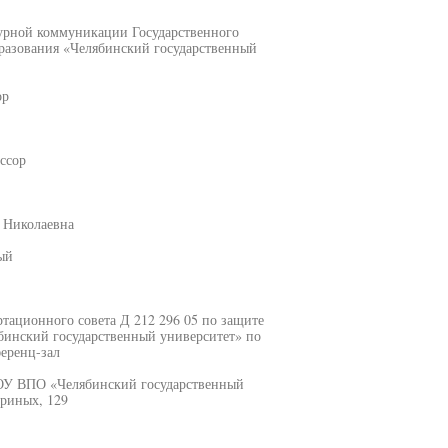
турной коммуникации Государственного
разования «Челябинский государственный
ор
ссор
 Николаевна
ый
ертационного совета Д 212 296 05 по защите
бинский государственный университет» по
ференц-зал
ГОУ ВПО «Челябинский государственный
ириных, 129