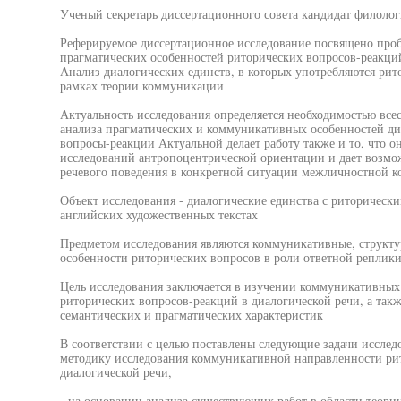
Ученый секретарь диссертационного совета кандидат филологи
Реферируемое диссертационное исследование посвящено про
прагматических особенностей риторических вопросов-реакций
Анализ диалогических единств, в которых употребляются рит
рамках теории коммуникации
Актуальность исследования определяется необходимостью все
анализа прагматических и коммуникативных особенностей д
вопросы-реакции Актуальной делает работу также и то, что о
исследований антропоцентрической ориентации и дает возмо
речевого поведения в конкретной ситуации межличностной 
Объект исследования - диалогические единства с риторическ
английских художественных текстах
Предметом исследования являются коммуникативные, структу
особенности риторических вопросов в роли ответной реплик
Цель исследования заключается в изучении коммуникативны
риторических вопросов-реакций в диалогической речи, а такж
семантических и прагматических характеристик
В соответствии с целью поставлены следующие задачи исследо
методику исследования коммуникативной направленности ри
диалогической речи,
- на основании анализа существующих работ в области теор