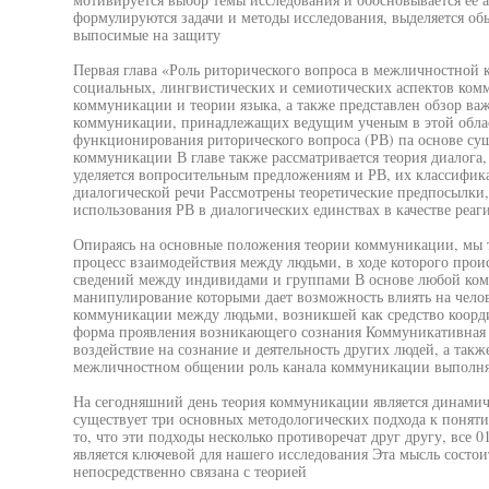
формулируются задачи и методы исследования, выделяется об
выпосимые на защиту
Первая глава «Роль риторического вопроса в межличностной
социальных, лингвистических и семиотических аспектов ком
коммуникации и теории языка, а также представлен обзор в
коммуникации, принадлежащих ведущим ученым в этой облас
функционирования риторического вопроса (РВ) па основе су
коммуникации В главе также рассматривается теория диалога,
уделяется вопросительным предложениям и РВ, их классифик
диалогической речи Рассмотрены теоретические предпосылки
использования РВ в диалогических единствах в качестве реа
Опираясь на основные положения теории коммуникации, мы 
процесс взаимодействия между людьми, в ходе которого прои
сведений между индивидами и группами В основе любой ком
манипулирование которыми дает возможность влиять на челов
коммуникации между людьми, возникшей как средство коорди
форма проявления возникающего сознания Коммуникативная 
воздействие на сознание и деятельность других людей, а так
межличностном общении роль канала коммуникации выполня
На сегодняшний день теория коммуникации является динамич
существует три основных методологических подхода к понят
то, что эти подходы несколько противоречат друг другу, все 
является ключевой для нашего исследования Эта мысль состо
непосредственно связана с теорией