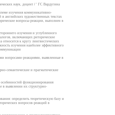
ческих наук, доцент / ' ГС Вардугина
блеме изучения коммуникативно-
 в английских художественных текстах
орические вопросы-реакции, выполнен в
стороннего изучения и углубленного
иалогов, включающих риторические
на относится к кругу лингвисгических
жность изучения наиболее эффективного
коммуникации
ими вопросами-реакциями, выявленные в
рно-семантические и прагматические
и
х особенностей функционирования
е в выявлении их структурно-
вания: определить теоретическую базу и
торических вопросов-реакций в
ии коммуникации и прагмалингвистики