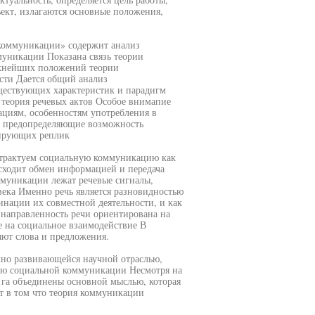
ьект, излагаются основные положения,
 коммуникации» содержит анализ
муникации Показана связь теории
ажнейших положений теории
ти Дается общий анализ
ществующих характеристик и парадигм
 теория речевых актов Особое внимапие
ациям, особенностям употребления в
, предопределяющие возможность
гирующих реплик
трактуем социальную коммуникацию как
сходит обмен информацией и передача
муникации лежат речевые сигналы,
ека Именно речь является разновидностью
нации их совместной деятельности, и как
направленность речи ориентирована на
же на социальное взаимодействие В
ют слова и предложения.
но развивающейся научной отраслью,
ию социальной коммуникации Несмотря на
01га объединены основной мыслью, которая
ит в том что теория коммуникации