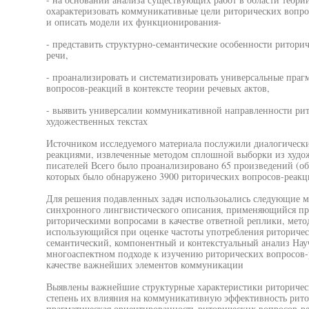
охарактеризовать коммуникативные цели риторических вопро
и описать модели их функционирования-
- представить структурно-семантические особенности ритори
речи,
- проанализировать и систематизировать универсальные праг
вопросов-реакций в контексте теории речевых актов,
- выявить универсалии коммуникативной направленности рит
художественных текстах
Источником исследуемого материала послужили диалогически
реакциями, извлеченные методом сплошной выборки из худо
писателей Всего было проанализировано 65 произведений (о
которых было обнаружено 3900 риторических вопросов-реакц
Для решения подавленных задач использоьались следующие м
синхронного лингвистического описания, применяющийся при
риторическими вопросами в качестве ответной реплики, мето
использующийся при оценке частоты употребления риторичес
семантический, компонентный и контекстуальный анализ Науч
многоаспектном подходе к изучению риторических вопросов-
качестве важнейших элементов коммуникации
Выявлены важнейшие структурные характеристики риторическ
степень их влияния на коммуникативную эффективность рит
прагматическая ориентированность риторических вопросов-р