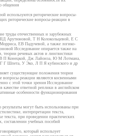
о общения
рой используются риторические вопросы-
щих риторические вопросы-реакции в
ие труды отечественных и зарубежных
 IIД Арутюновой, Т Н Колокольцевой, Е С
Морриса, ЕВ Падучевой, а также логико-
новой Исследование опирается также на
, теории речевых актов и лингвистики
, В П Конецкой, Дж Лайонза, Ю М Лотмана,
Г Г Шпета, У Эко, Л П Я кубинского и др
полняет существующие положения теории
ие вопросы-реакции являются косвенными
нно с этой точки зрения Исследование
в качестве ответной реплики в английском
кативные особенности функционирования
о результаты могут быть использованы при
стилистике, интерпретации текста,
ке текста, при проведении практических
х, составлении учебных пособий
говорящего, который использует
ветной реплики, могут варьироваться от