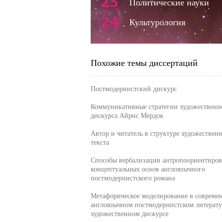
23
Политические науки
24
Культурология
Похожие темы диссертаций
Постмодернистский дискурс
Коммуникативные стратегии художественн
дискурса Айрис Мердок
Автор и читатель в структуре художествен
текста
Способы вербализации антропоориентиро
концептуальных основ англоязычного
постмодернистского романа
Метафорическое моделирование в совреме
англоязычном постмодернистском литерату
художественном дискурсе