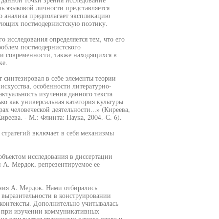
ь языковой личности представляется
о анализа предполагает экспликацию
рующих постмодернистскую поэтику.
о исследования определяется тем, что его
роблем постмодернистского
и современности, также находящихся в
ке.
 синтезировал в себе элементы теории
искусства, особенности литературно-
ктуальность изучения данного текста
ко как универсальная категория культуры
ах человеческой деятельности...» (Киреева,
реева. - М.: Флинта: Наука, 2004.-С. 6).
стратегий включает в себя механизмы
объектом исследования в диссертации
 А. Мердок, репрезентируемое ее
ния А. Мердок. Нами отбирались
 выразительности в конструировании
онтексты. Дополнительно учитывалась
е при изучении коммуникативных
 не замыкается границами одного слова и