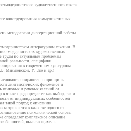
остмодернистского художественного текста
цессе конструирования коммуникативных
ень методологии диссертационной работы
стмодернистском литературном течении. В
а постмодернистских художественных
ие труды по актуальным проблемам
вной реальности, специфики
ционирования в современном культурном
Б. Маньковской, У. Эко и др.).
следования опираются на принципы
ости лингвистических феноменов и
 языковых и речевых явлений от
в языке предопределяет как выбор, так и
мости от индивидуальных особенностей
ет такой подход к описанию
ссматриваются в качестве одного из
возникновению психологической основы
же определяет комплексное описание
 особенностей, выявляющихся в