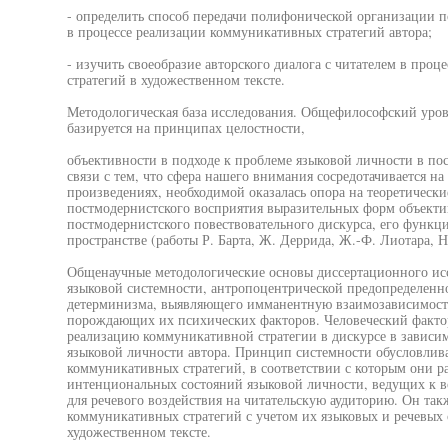
- определить способ передачи полифонической организации п
в процессе реализации коммуникативных стратегий автора;
- изучить своеобразие авторского диалога с читателем в про
стратегий в художественном тексте.
Методологическая база исследования. Общефилософский уров
базируется на принципах целостности,
объективности в подходе к проблеме языковой личности в по
связи с тем, что сфера нашего внимания сосредотачивается н
произведениях, необходимой оказалась опора на теоретическ
постмодернистского восприятия выразительных форм объекти
постмодернистского повествовательного дискурса, его функ
пространстве (работы Р. Барта, Ж. Деррида, Ж.-Ф. Лиотара, Н.
Общенаучные методологические основы диссертационного ис
языковой системности, антропоцентрической предопределенн
детерминизма, выявляющего имманентную взаимозависимость
порождающих их психических факторов. Человеческий фактор 
реализацию коммуникативной стратегии в дискурсе в зависи
языковой личности автора. Принцип системности обусловлива
коммуникативных стратегий, в соответствии с которым они ра
интенциональных состояний языковой личности, ведущих к 
для речевого воздействия на читательскую аудиторию. Он так
коммуникативных стратегий с учетом их языковых и речевых
художественном тексте.