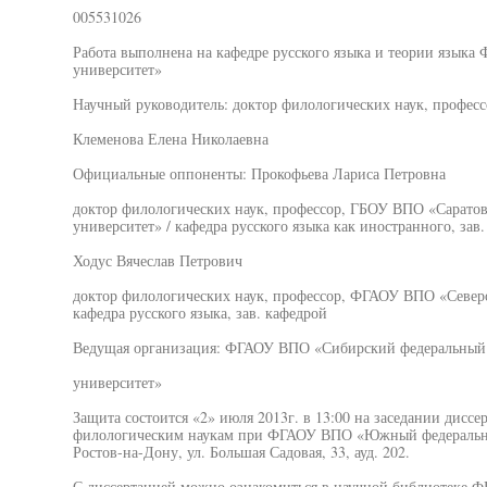
005531026
Работа выполнена на кафедре русского языка и теории язы
университет»
Научный руководитель: доктор филологических наук, професс
Клеменова Елена Николаевна
Официальные оппоненты: Прокофьева Лариса Петровна
доктор филологических наук, профессор, ГБОУ ВПО «Сарато
университет» / кафедра русского языка как иностранного, зав
Ходус Вячеслав Петрович
доктор филологических наук, профессор, ФГАОУ ВПО «Северо
кафедра русского языка, зав. кафедрой
Ведущая организация: ФГАОУ ВПО «Сибирский федеральный
университет»
Защита состоится «2» июля 2013г. в 13:00 на заседании диссе
филологическим наукам при ФГАОУ ВПО «Южный федеральный 
Ростов-на-Дону, ул. Большая Садовая, 33, ауд. 202.
С диссертацией можно ознакомиться в научной библиотек