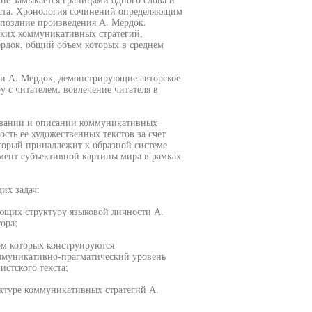
екста. Хронология сочинений определяющим
 поздние произведения А. Мердок.
ских коммуникативных стратегий,
рдок, общий объем которых в среднем
и А. Мердок, демонстрирующие авторское
у с читателем, вовлечение читателя в
ровании и описании коммуникативных
ть ее художественных текстов за счет
торый принадлежит к образной системе
гмент субъективной картины мира в рамках
их задач:
ющих структуру языковой личности А.
ора;
ом которых конструируются
ммуникативно-прагматический уровень
стского текста;
ктуре коммуникативных стратегий А.