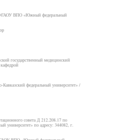
ка ФГАОУ ВПО «Южный федеральный
ор
вский государственный медицинский
. кафедрой
-Кавказский федеральный университет» /
ртационного совета Д 212.208.17 по
университет» по адресу: 344082, г.
е ФГАОУ ВПО «Южный федеральный