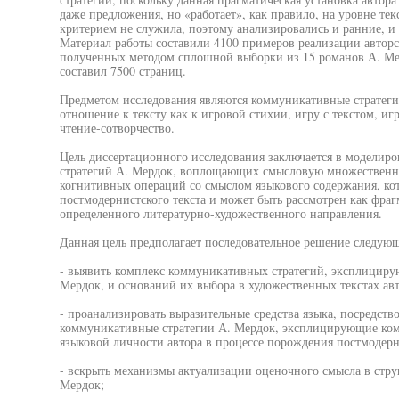
даже предложения, но «работает», как правило, на уровне т
критерием не служила, поэтому анализировались и ранние, и
Материал работы составили 4100 примеров реализации автор
полученных методом сплошной выборки из 15 романов А. Ме
составил 7500 страниц.
Предметом исследования являются коммуникативные стратеги
отношение к тексту как к игровой стихии, игру с текстом, игр
чтение-сотворчество.
Цель диссертационного исследования заключается в модели
стратегий А. Мердок, воплощающих смысловую множественнос
когнитивных операций со смыслом языкового содержания, ко
постмодернистского текста и может быть рассмотрен как фра
определенного литературно-художественного направления.
Данная цель предполагает последовательное решение следующ
- выявить комплекс коммуникативных стратегий, эксплициру
Мердок, и оснований их выбора в художественных текстах авт
- проанализировать выразительные средства языка, посредств
коммуникативные стратегии А. Мердок, эксплицирующие ко
языковой личности автора в процессе порождения постмодерни
- вскрыть механизмы актуализации оценочного смысла в стру
Мердок;