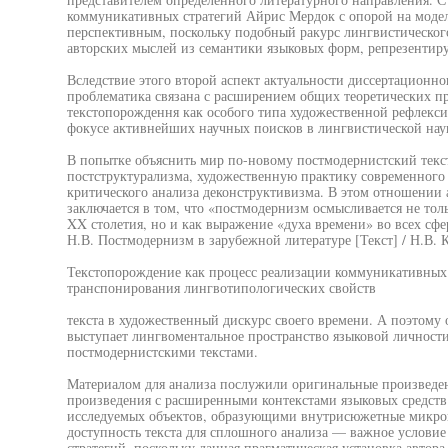
коммуникативных стратегий Айрис Мердок с опорой на модел
перспективным, поскольку подобный ракурс лингвистическог
авторских мыслей из семантики языковых форм, репрезенти
Вследствие этого второй аспект актуальности диссертационног
проблематика связана с расширением общих теоретических п
текстопорождення как особого типа художественной рефлекси
фокусе активнейших научных поисков в лингвистической нау
В попытке объяснить мир по-новому постмодернистский текст
постструктурализма, художественную практику современного 
критического анализа деконструктивизма. В этом отношении а
заключается в том, что «постмодернизм осмысливается не толь
XX столетия, но и как выражение «духа времени» во всех сфер
Н.В. Постмодернизм в зарубежной литературе [Текст] / Н.В. Ки
Текстопорождение как процесс реализации коммуникативных 
транспонирования лингвотипологических свойств
текста в художественный дискурс своего времени. А поэтому 
выступает лингвоментальное пространство языковой личности
постмодернистскими текстами.
Материалом для анализа послужили оригинальные произведе
произведения с расширенными контекстами языковых средств
исследуемых объектов, образующими внутрисюжетные микрок
доступность текста для сплошного анализа — важное услови
стратегий, поскольку данная прагматическая установка автора