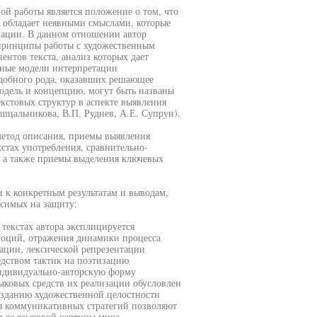
 работы является положение о том, что
, обладает неявными смыслами, которые
мации. В данном отношении автор
 принципы работы с художественным
ентов текста, анализ которых дает
етные модели интерпретации
добного рода, оказавших решающее
одель и концепцию, могут быть названы
кстовых структур в аспекте выявления
Пшцальникова, В.П. Руднев, А.Е. Супрун).
метод описания, приемы выявления
стах употребления, сравнительно-
, а также приемы выделения ключевых
 к конкретным результатам и выводам,
симых на защиту:
текстах автора эксплицируется
моций, отражения динамики процесса
ации, лексической репрезентации
едством тактик на поэтизацию
индивидуально-авторскую форму
ыковых средств их реализации обусловлен
озданию художественной целостности
я коммуникативных стратегий позволяют
и ее языковой картины мира.