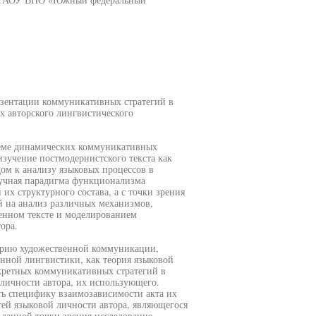
езентации коммуникативных стратегий в
х авторского лингвистического
леме динамических коммуникативных
изучение постмодернистского текста как
ом к анализу языковых процессов в
аучная парадигма функционализма
их структурного состава, а с точки зрения
й на анализ различных механизмов,
енном тексте и моделированием
ора.
орию художественной коммуникации,
енной лингвистики, как теория языковой
нкретных коммуникативных стратегий в
личности автора, их использующего.
ь специфику взаимозависимости акта их
ей языковой личности автора, являющегося
 данной точки зрения исследование