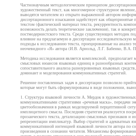
Частнонаучным методологическим принципом диссертационной
художественный текст, как многомерное структурное явление
выводятся читателем из открыто выраженной автором инфор
диссертационного изыскания задействует как общепринятые
текстом (фактический материал текста, рекуррентность компон
возможность делать теоретические заключения), так и конкр
постмодернистского текста. Среди существующих методик по
влияние на предлагаемую в диссертации исследовательскую м
подходы к исследованию текста, проецированные на анализ те
неочевидного «Я» автора (И.В. Арнольд, Л.Г. Бабенко, В.А. 
Методика исследования является комплексной, предполагает 
смысловых нюансов языковых единиц в разнообразных контек
сопоставительного анализа разноуровневых языковых средств
доминант и моделирования коммуникативных стратегий.
Решение поставленных задач в диссертации позволило прийти
которые могут быть сформулированы в виде положении, выно
1. Структура языковой личности А. Мердок в художественных 
коммуникативными стратегиями «речевая маска», передачи э
цветообозначения в рамках моделируемой перцептивной ситу
имплицитного смысла. Последняя стратегия реализуется поср
прозаического текста, детализацию смысловых признаков и 
репрезентации импликатур. Выбор стратегий и адекватных яз
коммуникативной интенцией языковой личности автора по с
произведения в сознании читателя. Механизмы формировани
судить о полноте отражения в них языковой личности автора 