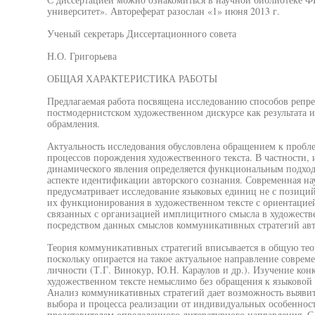
университет». Автореферат разослан «1» июня 2013 г.
Ученый секретарь Диссертационного совета
Н.О. Григорьева
ОБЩАЯ ХАРАКТЕРИСТИКА РАБОТЫ
Предлагаемая работа посвящена исследованию способов репр
постмодернистском художественном дискурсе как результата и
обрамления.
Актуальность исследования обусловлена обращением к проб
процессов порождения художественного текста. В частности, 
динамического явления определяется функциональным подход
аспекте идентификации авторского сознания. Современная н
предусматривает исследование языковых единиц не с позиций 
их функционирования в художественном тексте с ориентацие
связанных с организацией имплицитного смысла в художеств
посредством данных смыслов коммуникативных стратегий авт
Теория коммуникативных стратегий вписывается в общую те
поскольку опирается на такое актуальное направление соврем
личности (Т.Г. Винокур, Ю.Н. Караулов и др.). Изучение ко
художественном тексте немыслимо без обращения к языковой 
Анализ коммуникативных стратегий дает возможность выявит
выбора и процесса реализации от индивидуальных особенност
представителем определенного литературного направления. С