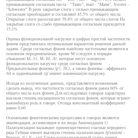
примыкающим согласным tan-ta - "Tante", mail - "Mann", Svestor -
"Schwester" В речи закрытые слоги с сильно примыкающим
согласным преобладают и составляют 45,5% от общего числа
Открытые слоги располагают 39,4% от общего числа слогов На
закрытые слоги со слабо примыкающим согласным приходится
15,1%
Оценка функциональной нагрузки в цифрах простой частотности
фонем представилась оптимальным вариантом решения данной
задачи. Среди согласных фонем наиболее частотными являются в
основном переднеязычные, кроме М (следуют в порядке
убывания) Ы, /г/, М, Itl, Л/, которые несут основную
функциональную нагрузку среди согласных фонем
Придыхательные фонемы /р'/, ЛС/, а также фонемы - аффриката
/til и заднеязычный /д/ имеют наименьшую нагрузку
Исходя из полученных данных, представляется возможным
сделать вывод, что частотность согласных фонем равна 60% от
общего числа всех фонем Для исследуемых говоров характерна
высокая степень насыщенности согласных фонем, которые играют
важнейшую роль в говоре. Отсюда консонантный коэффициент
равен 0,60
Основными фонетическими процессами в говорах являются
аккомодация, ассимиляция и их виды Аккомодация 1)
Палатализацию вызывают преимущественно гласные переднего
ряда Губные имеют высокую степень палатализации /p'enzion/ -
Pension, /f i У - viel Также палатализованный статус имеют