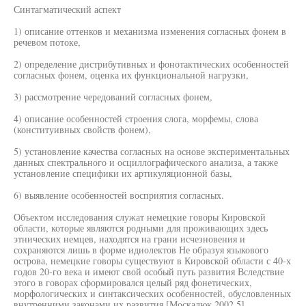
Синтагматический аспект
1) описание оттенков и механизма изменения согласных фонем в
речевом потоке,
2) определение дистрибутивных и фонотактических особенностей
согласных фонем, оценка их функциональной нагрузки,
3) рассмотрение чередований согласных фонем,
4) описание особенностей строения слога, морфемы, слова
(конституивных свойств фонем),
5) установление качества согласных на основе экспериментальных
данных спектрального и осциллографического анализа, а также
установление специфики их артикуляционной базы,
6) выявление особенностей восприятия согласных.
Объектом исследования служат немецкие говоры Кировской
области, которые являются родными для проживающих здесь
этнических немцев, находятся на грани исчезновения и
сохраняются лишь в форме идиолектов Не образуя языкового
острова, немецкие говоры существуют в Кировской области с 40-х
годов 20-го века и имеют свой особый путь развития Вследствие
этого в говорах сформировался целый ряд фонетических,
морфологических и синтаксических особенностей, обусловленных
внутренними законами их развития [Москалюк 2002 5]