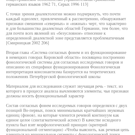
германских языков 1962 71, Серых 1996 113]
С точки зрения диалектологии можно подчеркнуть, что почти
каждый идиолект, привлеченный к рассмотрению, обнаруживает
признаки смешения «северных» и «южных» черт, что характерно
и для большинства диалектных областей Германии, тем более, что
для почти всех явлений их «безусловное» отнесение к
определенной диалектной зоне представляется проблематичным
[Смирницкая 2002 206]
Вторая глава «Система согласных фонем и их функционирование
в немецких говорах Кировской области» посвящена построению
фонологической системы для согласных исследуемых говоров и
описанию их специфики функционирования Фонологическая
интерпретация консонантизма базируется на теоретических
положениях Петербургской фонологической школы
Материалом для исследования служит звучащая речь - текст, из
которого в процессе анализа вычленяются элементы, чьи признаки
должны носить функциональный характер
Состав согласных фонем исследуемых говоров определялся с двух
позиций Во-первых, поиск минимальных кратчайших звуковых
единиц (фонов), на которые членится речевой континуум как
единое целое (синтагматический аспект) В качестве исходного
пункта был взят морфологический принцип (критерий
функциональной сегментации) «Чтобы выяснить, как речевая цепь
члениться на минимальные сегменты с фонологической точки