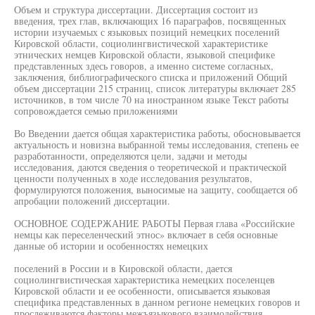
Объем и структура диссертации. Диссертация состоит из
введения, трех глав, включающих 16 параграфов, посвященных
истории изучаемых с языковых позиций немецких поселений
Кировской области, социолингвистической характеристике
этнических немцев Кировской области, языковой специфике
представленных здесь говоров, а именно системе согласных,
заключения, библиографического списка и приложений Общий
объем диссертации 215 страниц, список литературы включает 285
источников, в том числе 70 на иностранном языке Текст работы
сопровождается семью приложениями
Во Введении дается общая характеристика работы, обосновывается
актуальность и новизна выбранной темы исследования, степень ее
разработанности, определяются цели, задачи и методы
исследования, даются сведения о теоретической и практической
ценности полученных в ходе исследования результатов,
формулируются положения, выносимые на защиту, сообщается об
апробации положений диссертации.
ОСНОВНОЕ СОДЕРЖАНИЕ РАБОТЫ Первая глава «Российские
немцы как переселенческий этнос» включает в себя основные
данные об истории и особенностях немецких
поселений в России и в Кировской области, дается
социолингвистическая характеристика немецких поселенцев
Кировской области и ее особенности, описывается языковая
специфика представленных в данном регионе немецких говоров и
прослеживаются факторы межъязыкового взаимодействия