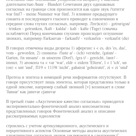
длительностью /hunr - Hundert Сочетания двух одинаковых
согласных на границе слов произносится как один звук /татитэг
war fmf7 - meine Nummer war fünf, 3) влияние предыдущего
сонанта и последующего гласного приводит к озвончению в
середине слова глухих согласных, например. Лпг|кэ(п) - getrurigsn/
- trinken - getrunken, /kalt - kalda/ - kalt - kalte (Tage) (смычка
ослабляется) Перед конечными глухими происходит оглушение
звонких, например /farkauvan - farkauft/ - verkaufen - verkaufst (du)
В говорах отмечены виды диэрезы 1) аферезис s < es, des 'es, das',
vom - geworden, 2) синкопа- /faste а/ - (ich) verstehe, /gatan/ -
Garten, /in unsam/ - m unserem (Dorf), /gra t/ - gereicht, /аюг/ -
immer, 3) апокопа va < var 'war', eldr < eidern 'Eltern', l < l 'ich', un
(on) < unt 'und', П19 < 1119t 'nicht', gahairat 'geheiratet', zi < zi 'smd'
Протеза и эпитеза в немецкой речи информантов отсутствуют. В
говоре присутствует лишь эпентеза, которая представлена только в
одной лексеме, например слабый звонкий [v] возникает в слове
'Januar' как januvar cjanuvar
В третьей главе «Акустическое качество согласных» приводится
экспериментально-фонетический анализ консонантизма
представленных говоров Фонетический анализ и описание
рассматриваемых идиолектов
строились с учетом артикуляционного, акустического и
перцептивного аспектов Основные методы анализа акустических
характеристик согласных звуков заключаются в следующем С