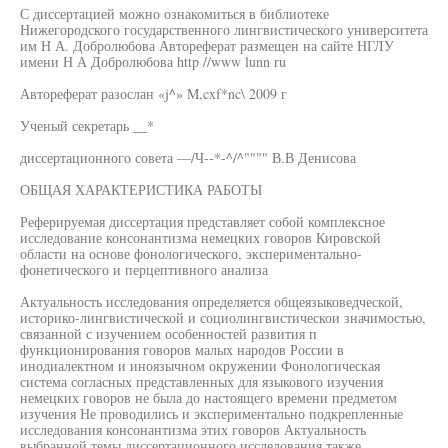
С диссертацией можно ознакомиться в библиотеке
Нижегородского государственного лингвистического университета
им Н А. Добролюбова Автореферат размещен на сайте НГЛУ
имени Н А Добролюбова http //www lunn ru
Автореферат разослан «j^» M,cxf*nc\ 2009 г
Ученый секретарь __*
диссертационного совета —/Ч--*-^/^"""" В.В Денисова
ОБЩАЯ ХАРАКТЕРИСТИКА РАБОТЫ
Реферируемая диссертация представляет собой комплексное
исследование консонантизма немецких говоров Кировской
области на основе фонологического, экспериментально-
фонетического и перцептивного анализа
Актуальность исследования определяется общеязыковедческой,
историко-лингвистической и социолингвистическои значимостью,
связанной с изучением особенностей развития п
функционирования говоров малых народов России в
инодиалектном и иноязычном окружении Фонологическая
система согласных представленных для языкового изучения
немецких говоров не была до настоящего времени предметом
изучения Не проводились и экспериментально подкрепленные
исследования консонантизма этих говоров Актуальность
выбранной темы диссертационного исследования также