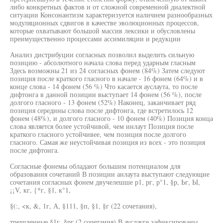
либо конкретных фактов и от сложной современной диалектной
ситуации Консонантизм характеризуется наличием разнообразных
модуляционных сдвигов в качестве эволюционных процессов,
которые охватывают большой массив лексики и обусловлены
преимущественно процессами ассимиляции и редукции
Анализ дистрибуции согласных позволил выделить сильную
позицию - абсолютного начала слова перед ударным гласным
Здесь возможны 21 из 24 согласных фонем (84%) Затем следуют
позиция после краткого гласного в начале - 16 фонем (64%) и в
конце слова - 14 фонем (56 %) Что касается ауслаута, то после
дифтонга в данной позиции выступает 14 фонем (56 %), после
долгого гласного - 13 фонем (52%) Наконец, заканчивает ряд
позиция середины слова после дифтонга, где встретилось 12
фонем (48%), и долгого гласного - 10 фонем (40%) Позиция конца
слова является более устойчивой, чем инлаут Позиция после
краткого гласного устойчивее, чем позиция после долгого
гласного. Самая же неустойчивая позиция из всех - это позиция
после дифтонга.
Согласные фонемы обладают большим потенциалом для
образования сочетаний В позиции анлаута выступают следующие
сочетания согласных фонем двучелешше р1, рг, р°1, §р, Ьг, Ы,
¡¡V, кг, {*г, §1, к°1,
§(:, <к, &, 1г, А, §111, §п, §1, §г (22 сочетания),
трехчленные §1г, §рг (2 сочетания) В ауслауге зафиксированы