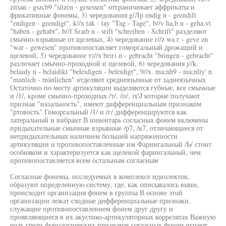
zitsan - gszcb9 "sitzen - gesessen" отграничивает аффрикаты и
фрикативные фонемы, 3) чередования g/Лр endig n - geendift
"endigen - geendigt", k//x tak - tay "Tag - Tage", b//v ha,b n - geha.vt
"haben - gehabt", b//f Sraib n - srift "schreiben - Schrift" разделяют
смычно-взрывные от щелевых, 4) чередование r//z wa г - geve zn
"war - gewesen" противопоставляет гоморгальный дрожащий и
щелевой, 5) чередование т)//х brir) n - gebracht "bringen - gebracht"
различает смычно-проходной и щелевой, 6) чередования j//k.
belaidy n - bclaidikt "beleidigen - beleidigt", 9//x. ma;nh9 - ma;nliy' n
"manlich - mänlichen" отделяют среднеязычные от заднеязычных
Остаточно по месту артикуляции выделяются губные, все смычные
и /1/, кроме смычно-проходных /т/, /п/, ix\J которые получают
признак "назальность", имеют дифференциальным признаком
"ртовость" Гоморгальный /1/ и /г/ дифференцируются как
латеральный и вибрант В инвентарь согласных фонем включены
придыхательные смычные взрывные /р7, /к7, отличающиеся от
непридыхательных наличием большей напряженности
артикуляции и противопоставленные им Фарингальный /Ь/ стоит
особняком и характеризуется как щелевой фарингальный, чем
противопоставляется всем остальным согласным
Согласные фонемы, исследуемых в комплексе идиолектов,
образуют определенную систему, где, как описывалось выше,
происходит организация фонем в группы В основе этой
организации лежат сходные дифференциальные признаки,
служащие противопоставлением фонем друг другу и
проявляющиеся в их акустико-артикуляторных коррелятах Важную
роль среди фонологических признаков согласных фонем играют