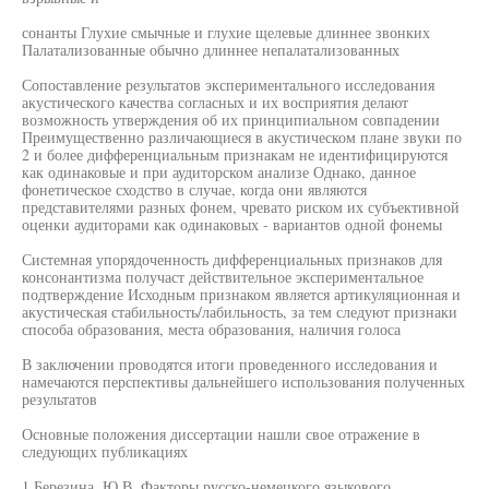
сонанты Глухие смычные и глухие щелевые длиннее звонких
Палатализованные обычно длиннее непалатализованных
Сопоставление результатов экспериментального исследования
акустического качества согласных и их восприятия делают
возможность утверждения об их принципиальном совпадении
Преимущественно различающиеся в акустическом плане звуки по
2 и более дифференциальным признакам не идентифицируются
как одинаковые и при аудиторском анализе Однако, данное
фонетическое сходство в случае, когда они являются
представителями разных фонем, чревато риском их субъективной
оценки аудиторами как одинаковых - вариантов одной фонемы
Системная упорядоченность дифференциальных признаков для
консонантизма получаст действительное экспериментальное
подтверждение Исходным признаком является артикуляционная и
акустическая стабильность/лабильность, за тем следуют признаки
способа образования, места образования, наличия голоса
В заключении проводятся итоги проведенного исследования и
намечаются перспективы дальнейшего использования полученных
результатов
Основные положения диссертации нашли свое отражение в
следующих публикациях
1 Березина, Ю.В. Факторы русско-немецкого языкового