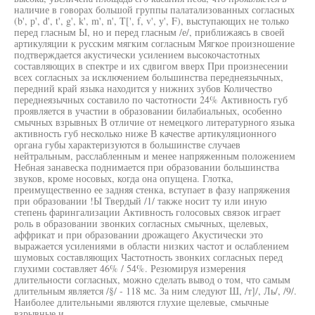
наличие в говорах большой группы палатализованных согласных
(b', р', d', t', g', k', m', n', T[', f, v', у', F), выступающих не только
перед гласным Ы, но и перед гласным /е/, приближаясь в своей
артикуляции к русским мягким согласным Мягкое произношение
подтверждается акустически усилением высокочастотных
составляющих в спектре и их сдвигом вверх При произнесении
всех согласных за исключением большинства переднеязычных,
передний край языка находится у нижних зубов Количество
переднеязычных составило по частотности 24% Активность губ
проявляется в участии в образовании билабиальных, особенно
смычных взрывных В отличие от немецкого литературного языка
активность губ несколько ниже В качестве артикуляционного
органа губы характеризуются в большинстве случаев
нейтральным, расслабленным и менее напряженным положением
Небная занавеска поднимается при образовании большинства
звуков, кроме носовых, когда она опущена. Глотка,
преимущественно ее задняя стенка, вступает в фазу напряжения
при образовании !Ы Твердый /1/ также носит ту или иную
степень фарингализации Активность голосовых связок играет
роль в образовании звонких согласных смычных, щелевых,
аффрикат и при образовании дрожащего Акустически это
выражается усилениями в области низких частот и ослаблением
шумовых составляющих Частотность звонких согласных перед
глухими составляет 46% / 54%. Резюмируя измерения
длительности согласных, можно сделать вывод о том, что самым
длительным является /§/ - 118 мс. За ним следуют Ш, /т]/, Ль/, /9/.
Наиболее длительными являются глухие щелевые, смычные
взрывные и