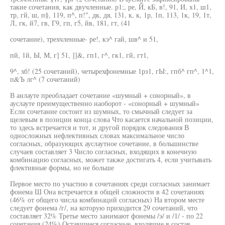
такие сочетания, как двучленные. р1;, ре, Й, кБ, в!, 91, И, х1, ш1,
тр, гй, ш, п§, 119, п^, п!", дк, дя, 131, к, к, 1р, 1п, 113, 1к, 19, 1т,
Л, гк, й7, гв, Г9, гп, г5, йв, 181, гт, (41
сочетание), трехчленные- ре!, кэ^ гай, шв^ и 51,
пй, 1й, Ы, М, г] 51, ]]&, гп1, г^, гк1, гй, гт1,
9^, хб! (25 сочетаний), четырехфонемные 1рз1, гЫ:, гпб^ гп^, 1^1,
п&Ъ лг^ (7 сочетаний)
В анлауте преобладает сочетание «шумный + сонорный», в
ауслауте преимущественно наоборот - «сонорный + шумный»
Если сочетание состоит из шумных, то смычный следует за
щелевым в позиции конца слова Что касается начальной позиции,
то здесь встречается и тот, и другой порядок следования В
односложных нефлективных словах максимальное число
согласных, образующих ауслаутное сочетание, в большинстве
случаев составляет 3 Число согласных, входящих в конечную
комбинацию согласных, может также достигать 4, если учитывать
флективные формы, но не больше
Первое место по участию в сочетаниях среди согласных занимает
фонема Ш Она встречается в общей сложности в 42 сочетаниях
(46% от общего числа комбинаций согласных) На втором месте
следует фонема /г/, на которую приходится 29 сочетаний, что
составляет 32% Третье место занимают фонемы /э/ и /1/ - по 22
сочетания (24%) Оставшиеся согласные, входящие в состав