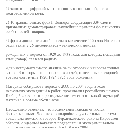
1) записи на цифровой магнитофон как спонтанной, так и
подготовленной речи,
2) 40 традиционных фраз Г Венкера, содержащие 339 слов и
призванные демонстрировать важнейшие примеры фонетических
особенностей говоров,
3) фразы дополнительной анкеты в количестве 115 слов Интервью
были взяты у 26 информантов - этнических немцев,
рожденных в период от 1920 до 1938 года, для которых немецкии
язык (говор) является родным
Для инструментального анализа были отобраны наиболее точные
записи 3 информантов - пожилых людей, отнесенных к старшей
возрастной группе 1920,1924,1925 года рождения
Материал собирался в период с 2000 по 2004 годы в ходе
нескольких экспедиций в район проживания российских немцев
В общей сложности в распоряжении имеется языковой звучащий
материал в объеме 45-ти часов
Необходимо отметить, что исследуемые говоры являются
бесписьменными Достаточно подробно изучена только система
вокализма немецких говоров Верхнекамского района Кировской
области, а ударный вокализм подкреплен и экспериментально-
фонетическим исследованием [ср Байкова 2004]