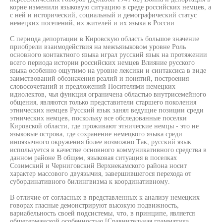
корне изменили языковую ситуацию в среде российских немцев, а
с ней и исторический, социальный и демографический статус
немецких поселений, их жителей и их языка в России
С периода депортации в Кировскую область большое значение
приобрели взаимодействия на межъязыковом уровне Роль
основного контактного языка играл русский язык на протяжении
всего периода истории российских немцев Влияние русского
языка особенно ощутимо на уровне лексики и синтаксиса в виде
заимствований обозначения реалий и понятий, построения
словосочетаний и предложений Носителями немецких
идиолектов, чья функция ограничена областью внутрисемейного
общения, являются только представители старшего поколения
этнических немцев Русский язык занял ведущие позиции среди
этнических немцев, поскольку все обследованные поселки
Кировской области, где проживают этнические немцы - это не
языковые острова, где сохранение немецкого языка среди
иноязычного окружения более возможно Так, русский язык
используется в качестве основного коммуникативного средства в
данном районе В общем, языковая ситуация в поселках
Созимский и Черниговский Верхнекамского района носит
характер массового двуязычия, завершившегося перехода от
субординативного билингвизма к координативному.
В отличие от согласных в представленных к анализу немецких
говорах гласные демонстрируют высокую подвижность,
вариабельность своей подсистемы, что, в принципе, является
общегерманской особенностью [Сравнительная грамматика