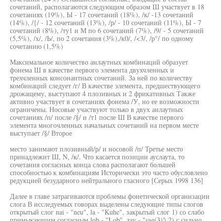
сочетаний, располагаются следующим образом Ш участвует в 18
сочетаниях (19%), Ы - 17 сочетаний (18%), /к/ -13 сочетаний
(14%), /{/ - 12 сочетаний (13%), /р/ - 10 сочетаний (11%), Ы - 7
сочетаний (8%), /ту1 и М по 6 сочетаний (7%), /9/ - 5 сочетаний
(5,5%), /х/, /Ь/, по 2 сочетания (3%),/к0/, /<3/, /р°/ по одному
сочетанию (1,5%)
Максимальное количество анлаутных комбинаций образует
фонема Ш в качестве первого элемента двухчленных и
трехчленных консонантных сочетаний. За ней по количеству
комбинаций следует /г/ В качестве элемента, предшествующего
дрожащему, выступают 4 плозивных и 2 фрикативных Также
активно участвует в сочетаниях фонема /У, но ее возможности
ограничены. Носовые участвуют только в двух анлаутных
сочетаниях /п/ после /§/ и /т1 после Ш В качестве первого
элемента многочленных начальных сочетаний на первом месте
выступает /§/ Второе
место занимают плозивный/р/ и носовой /п/ Третье место
принадлежит Ш, N, /к/. Что касается позиции ауслаута, то
сочетания согласных конца слова располагают большей
способностью к комбинациям Исторически это часто обусловлено
редукцией безударного нейтрального гласного [Серых 1998 136]
Далее в главе затрагиваются проблемы фонетической организации
слога В исследуемых говорах выделены следующие типы слогов
открытый слог nai - "neu", la - "Kuhe", закрытый слог 1) со слабо
примыкающим согласным lob - "Lob", zav - "sag(3)'\ 2) с сильно