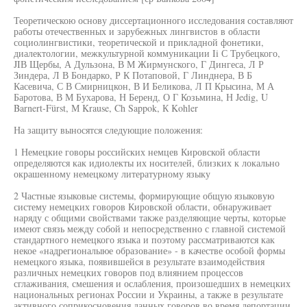
Теоретическою основу диссертационного исследования составляют
работы отечественных и зарубежных лингвистов в области
социолингвистики, теоретической и прикладной фонетики,
диалектологии, межкультурной коммуникации Ii С Трубецкого,
JIВ Щербы, А Дульзона, В М Жирмунского, Г Дингеса, Л Р
Зиндера, Л В Бондарко, Р К Потаповой, Г Линднера, В Б
Касевича, С В Смирницкон, В И Беликова, Л П Крысина, М А
Баротова, В М Бухарова, Н Беренд, О Г Козьмина, Н Jedig, U
Barnert-Fürst, М Krause, Ch Sappok, К Kohler
На защиту выносятся следующие положения:
1 Немецкие говоры российских немцев Кировской области
определяются как идиолекты их носителей, близких к локально
окрашенному немецкому литературному языку
2 Частные языковые системы, формирующие общую языковую
систему немецких говоров Кировской области, обнаруживает
наряду с общими свойствами также разделяющие черты, которые
имеют связь между собой и непосредственно с главной системой
стандартного немецкого языка и поэтому рассматриваются как
некое «надрегионалыюе образование» - в качестве особой формы
немецкого языка, появившейся в результате взаимодействия
различных немецких говоров под влиянием процессов
сглаживания, смешения и ослабления, произошедших в немецких
национальных регионах России и Украины, а также в результате
активного соприкосновения данных говоров во время депортации