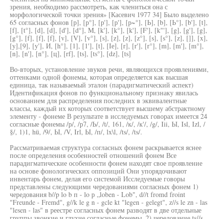
зрения, необходимо рассмотреть, как члениться она с
морфологической точки зрения» [Касевич 1977 34] Было выделено
65 согласных фонов [р], [р°], [р'], [р'], [р~°], [Ь], [b], [Ь°], [b'], [t],
[f], [t°], [d], [d], [d'], [d°], M, [k'], [k°], [k'], [F'], [k"'], [g], [g'], [g],
[g°], [f], [f], [f], [v], [V], [v°], [s], [z], [z], [z°], [s], [s°], [z], []], [x],
[y],[9], [y'], И, [h°], [1], [1'], [t], [Iе], [r], [r'], [r°], [m], [m'], [m°],
[n], [n'], [n°], [ц], [rf], [ts], [ts°], [dz], [ts]
Во-вторых, установление звуков речи, являющихся проявлениями,
оттенками одной фонемы, которая определяется как высшая
единица, так называемый эталон (парадигматический аспект)
Идентификация фонов по функциональному признаку явилась
основанием для распределения последних в эквивалентные
классы, каждый их которых соответствует высшему абстрактному
элементу - фонеме В результате в исследуемых говорах имеется 24
согласные фонемы /р/, /р7, /Ь/, /t/, 161, /к/, /к'/, /g/, Iii, Ы, Isl, Izl, /
§/, 1)1, hü, /9/, Ы, /V, Irl, Ы, /п/, lx\l, /ts/, /ts/.
Рассматриваемая структура согласных фонем раскрывается яснее
после определения особенностей отношений фонем Все
парадигматические особенности фонем находят свое проявление
на основе фонологических оппозиций Они упорядочивают
инвентарь фонем, делая его системой Исследуемые говоры
представлены следующими чередованиями согласных фонем 1)
чередования b//p lo b п - lo р „loben - Lob", d//t fromd froint
"Freunde - Fremd", g//k le g n - gcle kt "legen - gelegt", z//s le zn - las
"lesen - las" в реестре согласных фонем разводят в две отдельные
группы звонкие и глухие согласные фонемы, 2) чередование ts//s