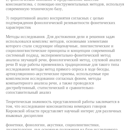
консонантизма, с помощью инструментальных методов, используя
современную техническую базу,
3) перцептивной анализ восприятия согласных с целью
подтверждения фонологической релевантности фонетических
характеристик
Методы исследования. Для достижения дели и решения задач
использовался комплекс методов, основными элементами
которого стали следующие общенаучные, лингвистические и
социолингвистические принципы и концепции современный
системный подход, экспериментально-фонетический метод
анализа звучащей речи, фонологический метод, слуховой анализ
речи В ходе работы применялись традиционные для такого типа
исследования методы метод прямого опроса в ходе беседы,
артикуляционно-акустические приемы, используемые при
комплексном исследовании согласных фонем, методы
компьютерного анализа речи, а также проводился
дистрибутивный, статистический и сравнительно-
сопоставительный анализ
Теоретическая значимость представленной работы заключается в
том, что исследование консонантизма немецких говоров
Кировской области представляет научный интерес для различных
языковых дисциплин
фонетики, фонологии, акустики, социолингвистики,
диалектологии, чьи основные положения на базе исследуемого