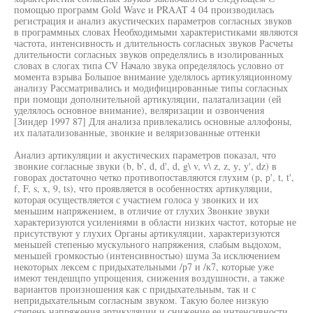
помощью программ Gold Wave и PRAAT 4 04 производилась
регистрация и анализ акустических параметров согласных звуков
в программных словах Необходимыми характеристиками являются
частота, интенсивность и длительность согласных звуков Расчеты
длительности согласных звуков определялись в изолированных
словах в слогах типа CV Начало звука определялось условно от
момента взрыва Большое внимание уделялось артикуляционному
анализу Рассматривались и модифицированные типы согласных
при помощи дополнительной артикуляции, палатализации (ей
уделялось основное внимание), веляризации и озвончения
[Зиндер 1997 87] Для анализа привлекались основные аллофоны,
их палатализованные, звонкие и веляризованные оттенки
Анализ артикуляции и акустических параметров показал, что
звонкие согласные звуки (b, b', d, d', d, g\ v, v\ z, z, у, y', dz) в
говорах достаточно четко противопоставляются глухим (р, р', t, t',
f, F, s, x, 9, ts), что проявляется в особенностях артикуляции,
которая осуществляется с участием голоса у звонких и их
меньшим напряжением, в отличие от глухих Звонкие звуки
характеризуются усилениями в области низких частот, которые не
присутствуют у глухих Органы артикуляции, характеризуются
меньшей степенью мускульного напряжения, слабым выдохом,
меньшей громкостью (интенсивностью) шума За исключением
некоторых лексем с придыхательными /р7 и /к7, которые уже
имеют тендешцпо упрощения, снижения воздушности, а также
вариантов произношения как с придыхательным, так и с
непридыхательным согласным звуком. Такую более низкую
степень напряжения артикуляции и снижение ее интенсивности