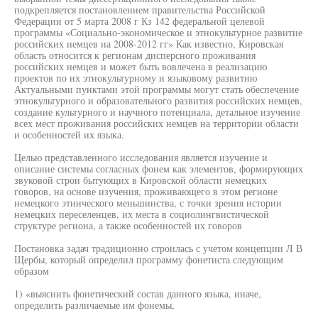
подкрепляется постановлением правительства Российской
Федерации от 5 марта 2008 г Кз 142 федеральной целевой
программы «Социально-экономическое и этнокультурное развитие
российских немцев на 2008-2012 гг» Как известно, Кировская
область относится к регионам дисперсного проживания
российских немцев и может быть вовлечена в реализацию
проектов по их этнокультурному и языковому развитию
Актуальными пунктами этой программы могут стать обеспечение
этнокультурного и образовательного развития российских немцев,
создание культурного и научного потенциала, детальное изучение
всех мест проживания российских немцев на территории области
и особенностей их языка.
Целью представленного исследования является изучение и
описание системы согласных фонем как элементов, формирующих
звуковой строи бытующих в Кировской области немецких
говоров, на основе изучения, проживающего в этом регионе
немецкого этнического меньшинства, с точки зрения истории
немецких переселенцев, их места в социолингвистической
структуре региона, а также особенностей их говоров
Постановка задач традиционно строилась с учетом концепции Л В
Щербы, который определил программу фонетиста следующим
образом
1) «выяснить фонетический состав данного языка, иначе,
определить различаемые им фонемы,