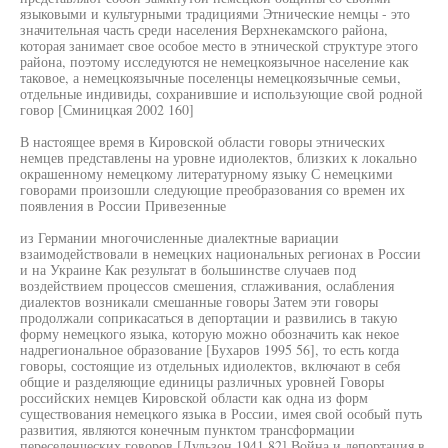
языковыми и культурными традициями Этнические немцы - это
значительная часть среди населения Верхнекамского района,
которая занимает свое особое место в этнической структуре этого
района, поэтому исследуются не немецкоязычное население как
таковое, а немецкоязычные поселенцы немецкоязычные семьи,
отдельные индивиды, сохранившие и использующие свой родной
говор [Сминицкая 2002 160]
В настоящее время в Кировской области говоры этнических
немцев представлены на уровне идиолектов, близких к локально
окрашенному немецкому литературному языку С немецкими
говорами произошли следующие преобразования со времен их
появления в России Привезенные
из Германии многочисленные диалектные вариации
взаимодействовали в немецких национальных регионах в России
и на Украине Как результат в большинстве случаев под
воздействием процессов смешения, сглаживания, ослабления
диалектов возникали смешанные говоры Затем эти говоры
продолжали соприкасаться в депортации и развились в такую
форму немецкого языка, которую можно обозначить как некое
надрегиональное образование [Бухаров 1995 56], то есть когда
говоры, состоящие из отдельных идиолектов, включают в себя
общие и разделяющие единицы различных уровней Говоры
российских немцев Кировской области как одна из форм
существования немецкого языка в России, имея свой особый путь
развития, являются конечным пунктом трансформации
переселенческих говоров [Дульзон 1941 82] Война и депортация в