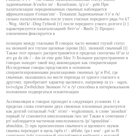
заднеязычные /k'eselro m/ - Kesselraum, /g'e.t/ - geht При
палатализации переднеязычных смычных наблюдается
африкатизация /t'estam'ent/ - Testament Заднеязычные /г)/ и /к/
сильно палатализованы после узких гласных переднего ряда /ve k7
- Weg, /dir|'k/ -Ding Губной [v] после переднего узкого долгого [i ]
характеризуется палатализацией /briv'o/ - Bnefe 2) Процесс
озвончения фиксируется в
позиции между гласными В говорах часто меняют глухой статус
на звонкий все глухие щелевые (кроме [h]), звонкий смычный [t]
Также этот процесс распространяется в пределах синтагмы /d°az iz
атэ gu da ide / - das ist eine gute Idee 3) Большое распространение в
говорах находит такой вид аккомодации как спирантизация
Исследуемые говоры представлен в основном
спирантизированными реализациями смычных /g/ и Pol, где
смычные, оказавшись на месте перехода от одного гласного к
другому, приобретают характер щелевого, например za уэ - sagen,
tsvivelgsn Zwibelchen Звонкие /v/ и /у/ способны в интервокальном
положении подвергаться оснантизации
Ассимиляция в говорах проходит в следующих условиях 1) в
пределах слова сочетание двух смежных плозивных реализуется
как долгий согласный /vek° отэп/ - wegkommen, в слове 'aussehen'
первый /s/ становится имплозивным /aos эп/ Также в сочетании /
рт/ наблюдается частичная имплозивность /р/ /apmeldsn/ -
abmelden, 2) при произнесении смычного и щелевого звуков
смычка переходит в щель /apfu г/ - abfuhr, /gu t sou/ - gut so В
сочетании /ndr/ плозивный уподобляется вибранту с высокой