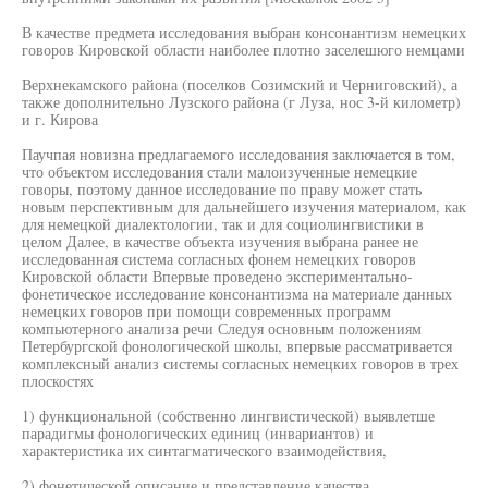
В качестве предмета исследования выбран консонантизм немецких
говоров Кировской области наиболее плотно заселешюго немцами
Верхнекамского района (поселков Созимский и Черниговский), а
также дополнительно Лузского района (г Луза, нос 3-й километр)
и г. Кирова
Паучпая новизна предлагаемого исследования заключается в том,
что объектом исследования стали малоизученные немецкие
говоры, поэтому данное исследование по праву может стать
новым перспективным для дальнейшего изучения материалом, как
для немецкой диалектологии, так и для социолингвистики в
целом Далее, в качестве объекта изучения выбрана ранее не
исследованная система согласных фонем немецких говоров
Кировской области Впервые проведено экспериментально-
фонетическое исследование консонантизма на материале данных
немецких говоров при помощи современных программ
компьютерного анализа речи Следуя основным положениям
Петербургской фонологической школы, впервые рассматривается
комплексный анализ системы согласных немецких говоров в трех
плоскостях
1) функциональной (собственно лингвистической) выявлетше
парадигмы фонологических единиц (инвариантов) и
характеристика их синтагматического взаимодействия,
2) фонетической описание и представление качества