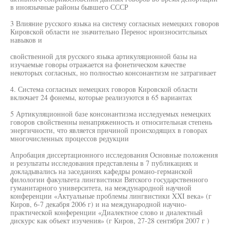
в иноязычные районы бывшего СССР
3 Влияние русского языка на систему согласных немецких говоров
Кировской области не значительно Перенос нроизноситсльиых
навыков и
свойственной для русского языка артикуляционной базы на
изучаемые говоры отражается на фонетическом качестве
некоторых согласных, но полностью консонантизм не затрагивает
4. Система согласных немецких говоров Кировской области
включает 24 фонемы, которые реализуются в 65 вариантах
5 Артикуляционной базе консонантизма исследуемых немецких
говоров свойственны ненапряженность и относительная степень
энергичности, что является причиной происходящих в говорах
многочисленных процессов редукции
Апробация диссертационного исследования Основные положения
и результаты исследования представлены в 7 публикациях и
докладывались на заседаниях кафедры романо-германской
филологии факультета лингвистики Вятского государственного
гуманитарного университета, на международной научной
конференции «Актуальные проблемы лингвистики XXI века» (г
Киров, 6-7 декабря 2006 г) и на международной научно-
практической конференции «Диалектное слово и диалектный
дискурс как объект изучения» (г Киров, 27-28 сентября 2007 г )