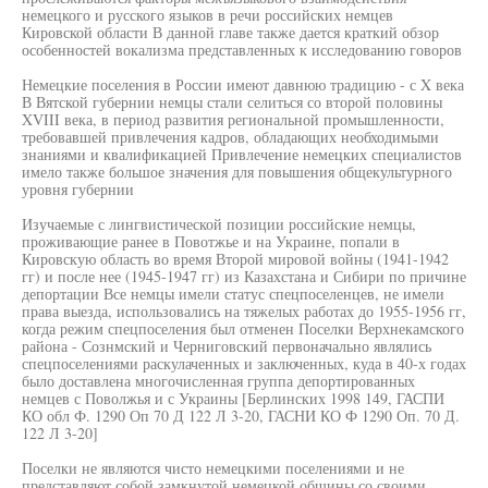
немецкого и русского языков в речи российских немцев
Кировской области В данной главе также дается краткий обзор
особенностей вокализма представленных к исследованию говоров
Немецкие поселения в России имеют давнюю традицию - с X века
В Вятской губернии немцы стали селиться со второй половины
XVIII века, в период развития региональной промышленности,
требовавшей привлечения кадров, обладающих необходимыми
знаниями и квалификацией Привлечение немецких специалистов
имело также большое значения для повышения общекультурного
уровня губернии
Изучаемые с лингвистической позиции российские немцы,
проживающие ранее в Повотжье и на Украине, попали в
Кировскую область во время Второй мировой войны (1941-1942
гг) и после нее (1945-1947 гг) из Казахстана и Сибири по причине
депортации Все немцы имели статус спецпоселенцев, не имели
права выезда, использовались на тяжелых работах до 1955-1956 гг,
когда режим спецпоселения был отменен Поселки Верхнекамского
района - Сознмский и Черниговский первоначально являлись
спецпоселениями раскулаченных и заключенных, куда в 40-х годах
было доставлена многочисленная группа депортированных
немцев с Поволжья и с Украины [Берлинских 1998 149, ГАСПИ
КО обл Ф. 1290 Оп 70 Д 122 Л 3-20, ГАСНИ КО Ф 1290 Оп. 70 Д.
122 Л 3-20]
Поселки не являются чисто немецкими поселениями и не
представляют собой замкнутой немецкой общины со своими