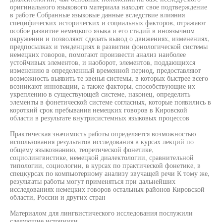
оригинального языкового материала находят свое подтверждение
в работе Собранные языковые данные вследствие влияния
специфических исторических и социальных факторов, отражают
особое развитие немецкого языка и его стадий в иноязычном
окружении и позволяют сделать вывод о движениях, изменениях,
предпосылках и тенденциях в развитии фонологической системы
немецких говоров, помогают произвести анализ наиболее
устойчивых элементов, и наоборот, элементов, поддающихся
изменению в определенный временной период, предоставляют
возможность выявить те звенья системы, в которых быстрее всего
возникают инновации, а также факторы, способствующие их
укреплению в существующей системе, наконец, определить
элементы в фонетической системе согласных, которые появились в
короткий срок пребывания немецких говоров в Кировской
области в результате внутрисистемных языковых процессов
Практическая значимость работы определяется возможностью
использования результатов исследования в курсах лекций по
общему языкознанию, теоретической фонетике,
социолингвистике, немецкой диалектологии, сравнительной
типологии, социологии, в курсах по практической фонетике, в
спецкурсах по компьютерному анализу звучащей речи К тому же,
результаты работы могут применяться при дальнейших
исследованиях немецких говоров остальных районов Кировской
области, России и других стран
Материалом для лингвистического исследования послужили
следующие источники