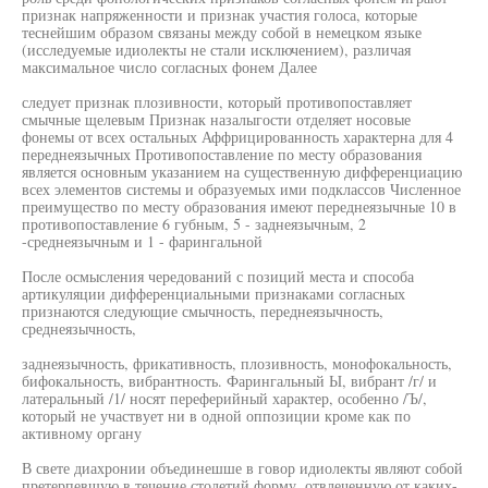
признак напряженности и признак участия голоса, которые
теснейшим образом связаны между собой в немецком языке
(исследуемые идиолекты не стали исключением), различая
максимальное число согласных фонем Далее
следует признак плозивности, который противопоставляет
смычные щелевым Признак назалыгости отделяет носовые
фонемы от всех остальных Аффрицированность характерна для 4
переднеязычных Противопоставление по месту образования
является основным указанием на существенную дифференциацию
всех элементов системы и образуемых ими подклассов Численное
преимущество по месту образования имеют переднеязычные 10 в
противопоставление 6 губным, 5 - заднеязычным, 2
-среднеязычным и 1 - фарингальной
После осмысления чередований с позиций места и способа
артикуляции дифференциальными признаками согласных
признаются следующие смычность, переднеязычность,
среднеязычность,
заднеязычность, фрикативность, плозивность, монофокальность,
бифокальность, вибрантность. Фарингальный Ы, вибрант /г/ и
латеральный /1/ носят переферийный характер, особенно /Ъ/,
который не участвует ни в одной оппозиции кроме как по
активному органу
В свете диахронии объединешше в говор идиолекты являют собой
претерпевшую в течение столетий форму, отвлеченную от каких-