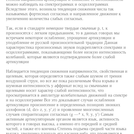
можно наблюдать на спектрограммах и осциллограммах
Вследствие этого, возникла тенденция снижения числа так
называемых фортисных согласных и направленное движение к
увеличению количества слабых согласных.
Так, если в стандарте немецкие твердые смычные р, t, к
произносятся с легким придыханием, то в данных говорах мы
встречаем некоторое ослабление, упрощение артикуляции и
уподобление ее русской произносительной традиции Данная
характеристика произносимых звуков подкрепляется спектрами и
осциллограммами, показывающими более низкую интенсивность
колебаний, которые являются подтверждением более слабой
артикуляции
Наблюдается тенденция снижения напряженности, свойственная и
щелевым, которая определяется также слабым шумом от трения
воздушной струи, но все же пока различимым Фаза взрыва и
шумовая интенсивность у аффрикат вслед за смычными и
щелевыми носит характер слабой интенсивности, что
просматривается в амплитуде колебательных движений на спектре
и на осциллограмме Все это доказывают случаи ослабления
артикуляции произнесение в определенных позициях звонких
аллофонов (d, dz> z, у, y',z) и проявление многочисленных
случаев спирантизации согласных (g —* х, 9, у, у') Самым
активным артикуляторным органом является язык, активность
которого в говорах высока, а именно его передней и средней
частей, а также его кончика Степень подъема средней части языка
высока, увеличена площадь его касания неба, что проявляется в