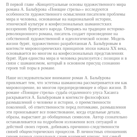
В первой главе «Концептуальные основы художественного мира
романа А. Бальбурова «Поющие стрелы»» исследуются
особенности художественного осмысления писателем проблемы
мира и человека, основанные на национальной истории,
этнической культуре и конфессиональных шаманистских
воззрениях бурятского народа. Опираясь на традиции историко-
революционного романа, писатель создает произведение на
собственной художественной и идеологической основе. Модель
жизни бурят, художественно разработанная А. Бальбуровым в
контексте мировоззренческих принципов эпохи начала XX века,
основывается во многом на конфессиональных представлениях
бурят. Идея единства мира и человека реализуется с позиции и в
связи с шаманизмом, который в основном присущ сознанию
героев той поры в романе.
Наше исследовательское внимание роман А. Бальбурова
привлекает тем, что эстетика шаманизма рассматривается им как
мировоззрение, во многом предопределяющее и образ жизни. В
романе «Поющие стрелы» судьба отдаленного улуса Хасанга
раскрывается А. Бальбуровым в контексте философских
размышлений о человеке и истории, о преемственности
поколений, об ответственности перед потомками, размышления
эти пронизывают все повествование, когда отдельные детали,
образы, вырастают до обобщенных символов. Автор сознательно
останавливается на подробном изложении всех ситуаций и
действий своих героев, добиваясь причинно-следственности
связей общеисторических процессов. В личностных отношениях
героев разных социальных слоев назревает кризис, тот самый,