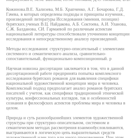
Кожинова.В.Е. Хализева, М.Б. Храпченко, А.Г. Бочарова, Г,Д.
Гачева, в которых определены подходы и принципы изучения.,
произведений литературы Исследования (мнения, позиции)
бурятских.ученых В.Ц. Найдакова, А.Б. Соктоева, А.И. Уланова,
С.Ж. Балданова, СИ. Гармаевой по различным аспектам
национальной литературы способствовали уточнению концепции
исследования и непосредственному анализу произведений.
Методы исследования: структурно-описательный с элементами
системного и семантического анализа, сравнительно-
сопоставительный, функционально-композиционный. р
Научная новизна диссертации заключается в том, что в данной
диссертационной работе предпринята попытка комплексного
исследования бурятских романов для выявления специфики
национальной художественной концепции мира и человека.
Комплексный подход предполагает анализ романов бурятских
писателей с учетом, как специфики традиционной этнической
культуры, конфессиональных взглядов, так и особенностей
сознания и философских аспектов проблемы мира и человека в
целом.
Природа и суть разнообразнейших элементов художественной
структуры при структурно-описательном, системном и
семантическом методах рассмотрения взаимообусловливаются,
выстраиваются в логическую цепь выразительных средств
художественной идеи того или иного произведения. При этом