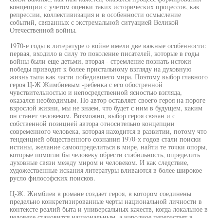
концепции с учетом оценки таких исторических процессов, как
репрессии, коллективизация и в особенности осмысление
событий, связанных с экстремальной ситуацией Великой
Отечественной войны.
1970-е годы в литературе о войне имели две важные особенности:
первая, входило в силу то поколение писателей, которые в годы
войны были еще детьми, вторая - стремление познать истоки
победы приводит к более пристальному взгляду на духовную
жизнь тыла как части победившего мира. Поэтому выбор главного
героя Ц-Ж Жимбиевым -ребенка с его обостренной
чувствительностью и непосредственной ясностью взгляда,
оказался необходимым. Но автор оставляет своего героя на пороге
взрослой жизни, мы не знаем, что будет с ним в будущем, каким
он станет человеком. Возможно, выбор героя связан и с
собственной позицией автора относительно концепции
современного человека, которая находится в развитии, потому что
тенденцией общественного сознания 1970-х годов стали поиски
истины, желание самоопределиться в мире, найти те точки опоры,
которые помогли бы человеку обрести стабильность, определить
духовные связи между миром и человеком. И как следствие,
художественные искания литературы вливаются в более широкое
русло философских поисков.
Ц-Ж. Жимбиев в романе создает героя, в котором соединены
предельно конкретизированные черты национальной личности в
контексте реалий быта и универсальных качеств, когда локальное в
человеке становится национальным, а народное перерастает в