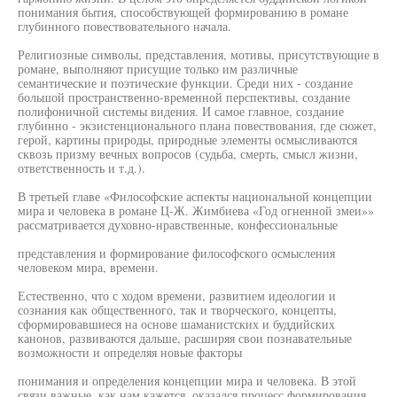
понимания бытия, способствующей формированию в романе
глубинного повествовательного начала.
Религиозные символы, представления, мотивы, присутствующие в
романе, выполняют присущие только им различные
семантические и поэтические функции. Среди них - создание
большой пространственно-временной перспективы, создание
полифоничной системы видения. И самое главное, создание
глубинно - экзистенционального плана повествования, где сюжет,
герой, картины природы, природные элементы осмысливаются
сквозь призму вечных вопросов (судьба, смерть, смысл жизни,
ответственность и т.д.).
В третьей главе «Философские аспекты национальной концепции
мира и человека в романе Ц-Ж. Жимбиева «Год огненной змеи»»
рассматривается духовно-нравственные, конфессиональные
представления и формирование философского осмысления
человеком мира, времени.
Естественно, что с ходом времени, развитием идеологии и
сознания как общественного, так и творческого, концепты,
сформировавшиеся на основе шаманистских и буддийских
канонов, развиваются дальше, расширяя свои познавательные
возможности и определяя новые факторы
понимания и определения концепции мира и человека. В этой
связи важные, как нам кажется, оказался процесс формирования