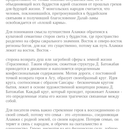
объединяющей всех буддистов идеей спасения от прошлых грехов
для будущей жизни. У монгольских народов считается, что
человек, поклонившийся, притронувшийся к буддийским
святыням и получивший благословение Далай-ламы
освобождается от «плохой кармы».
Для понимания смысла путешествия Аламжи обратимся к
культовой семантике сторон света у буддистов, где пространство
разделено на сферы сакрального значения. Восток и северо-восток
регионы богов, для нас это существенно, потому как путь Аламжи
лежит на восток. Восток -
сторона возврата душ или загробной сферы к земной жизни
(Герасимова). Таким образом, сюжетная структура Д. Батожабая
приводится в движение и наполняется определенным
конфессиональным содержанием. Мотив дороги, с постоянной
точкой возврата героя в Агу, образует своеобразный круг. Идея
круга, соотносимая с образом Сансары - бесконечным кругом
бытия, лежит в основе художественной концепции романа Д.
Батожабая. Каждый круг, который проходит, проживает Аламжи -
это определенные этапы его жизни трагически связанные между
собой.
Для писателя очень важно стремление героя к воссоединению со
своей семьей, потому что семья - это «пуповина», соединяющая
Аламжи с родной землей, со своим народом. Потеряв семью, он
теряет и связь с народом, и обречен на скитальчество и
одиночество. Герою, несмотря на его физическую силу, добрую