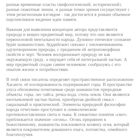
разные временные пласты (мифологический, исторический),
разные сюжетные линии, и разные точки зрения сосуществуют с
этим религиозным взглядом - так достигается в романе объемное
перспективное видение идеи памяти.
Важным для выявления концепции автора представляются
природа и вещно-предметный мир, потому что они являются
первоосновой ментальности народа. Духовно-этическое сознание
бурят шаманистское, буддийское) связано с очеловечиванием,
одухотворением природы, с преданием ей антропоморфных
свойств и черт. Человек воспринимает природу не как
окружающую среду, а ощущает себя её интегральной частью. А
мир предметный создан самим человеком; сообразуясь с его
опытом жизни и потребностями.
В этой связи писатель определяет пространственное расположение
Хасанги, её изолированность подчеркивают горы. В пространстве
улуса обозначены почитаемые среди шаманистов природные
объекты: горы, лес-тайга, речка-вода, степь-земля. Они являются
неотъемлемой частью бытия, приобретая двойной смысл -
сакральный и практический. Элементы природной философии
народа отчетливо проступают в символическом
противопоставлении света и тьмы. К семантике понятия «свет»
приближается значение «огонь». Огонь приравнен к
божественному, шаманисты поклоняются хозяину огня, который
является покровителем домашнего очага, потомства, семейного
благополучия.