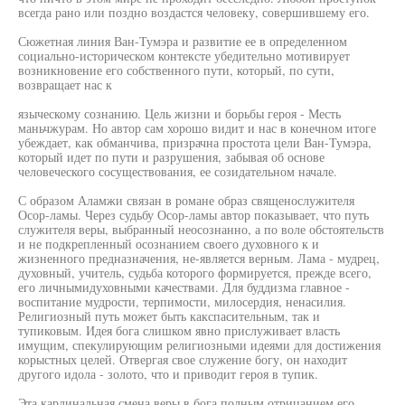
всегда рано или поздно воздастся человеку, совершившему его.
Сюжетная линия Ван-Тумэра и развитие ее в определенном
социально-историческом контексте убедительно мотивирует
возникновение его собственного пути, который, по сути,
возвращает нас к
языческому сознанию. Цель жизни и борьбы героя - Месть
маньчжурам. Но автор сам хорошо видит и нас в конечном итоге
убеждает, как обманчива, призрачна простота цели Ван-Тумэра,
который идет по пути и разрушения, забывая об основе
человеческого сосуществования, ее созидательном начале.
С образом Аламжи связан в романе образ священослужителя
Осор-ламы. Через судьбу Осор-ламы автор показывает, что путь
служителя веры, выбранный неосознанно, а по воле обстоятельств
и не подкрепленный осознанием своего духовного к и
жизненного предназначения, не-является верным. Лама - мудрец,
духовный, учитель, судьба которого формируется, прежде всего,
его личнымидуховными качествами. Для буддизма главное -
воспитание мудрости, терпимости, милосердия, ненасилия.
Религиозный путь может быть какспасительным, так и
тупиковым. Идея бога слишком явно прислуживает власть
имущим, спекулирующим религиозными идеями для достижения
корыстных целей. Отвергая свое служение богу, он находит
другого идола - золото, что и приводит героя в тупик.
Эта кардинальная смена веры в бога полным отрицанием его