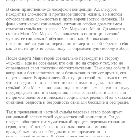
В своей нравственно-философской концепции А.Бальбуров
исходит из сложности и противоречивости жизни, во многом
обусловленных сложностью и противоречивостью человека. На
фоне критической социальной ситуации особым драматизмом
отмечена судьба юных героев Ута Мархаса и Мани. До момента
смерти Мани Ута Мархас был вовлечен в оппозицию «свои/
чужие» ее социальной обусловленностью. Но, оказавшись в
пограничной ситуации, перед лицом смерти, герой обретает себя
как экзистенцию, впервые получая определенную свободу выбора.
После смерти Мани герой сознательно переходит на сторону
«чужих», еще не осознавая, кто они, но на сторону тех, кто не
оправдывает свои поступки обстоятельствами. Такой ход событий,
когда одни беспрепятственно и безнаказанно топчут других, его
не устраивает. В драматической ситуации герой столкнулся с тем,
что и предки его, и современники называли предначертанием,
судьбой. Ута Мархас поставил под сомнение вековечную формулу
предопределенности и смирения, вывел её из области сакрально-
неприкосновенного в плоскость социальных реалий. Итог оказался
очевиден: бедность и безродность означали бессилие и бесправие.
Так в преломлении частной судьбы человека автор формирует
социальный аспект своей художественной концепции. Он до
предела обостряет тот мучительный процесс перелома сознания
героя, который неизбежен при столкновении с миром
враждебным ему и необходимом самоопределении его
человеческой позиции. Любовь, призрачная надежда на