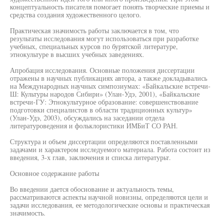
концептуальность писателя помогает понять творческие приемы и
средства создания художественного целого.
Практическая значимость работы заключается в том, что
результаты исследования могут использоваться при разработке
учебных, специальных курсов по бурятской литературе,
этнокультуре в высших учебных заведениях.
Апробация исследования. Основные положения диссертации
отражены в научных публикациях автора, а также докладывались
на Международных научных симпозиумах: «Байкальские встречи-
Ш: Культуры народов Сибири» (Улан-Удэ, 2001), «Байкальские
встречи-ГУ: Этнокультурное образование: совершенствование
подготовки специалистов в области традиционных культур»
(Улан-Удэ, 2003), обсуждались на заседании отдела
литературоведения и фольклористики ИМБиТ СО РАН.
Структура и объем диссертации определяются поставленными
задачами и характером исследуемого материала. Работа состоит из
введения, 3-х глав, заключения и списка литературьт.
Основное содержание работы
Во введении дается обоснование и актуальность темы,
рассматриваются аспекты научной новизны, определяются цели и
задачи исследования, ее методологические основы и практическая
значимость.