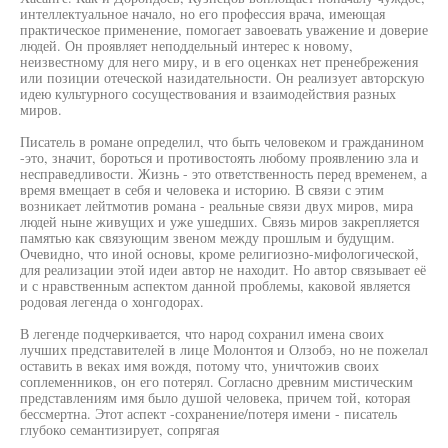
интеллектуальное начало, но его профессия врача, имеющая
практическое применение, помогает завоевать уважение и доверие
людей. Он проявляет неподдельный интерес к новому,
неизвестному для него миру, и в его оценках нет пренебрежения
или позиции отеческой назидательности. Он реализует авторскую
идею культурного сосуществования и взаимодействия разных
миров.
Писатель в романе определил, что быть человеком и гражданином
-это, значит, бороться и противостоять любому проявлению зла и
несправедливости. Жизнь - это ответственность перед временем, а
время вмещает в себя и человека и историю. В связи с этим
возникает лейтмотив романа - реальные связи двух миров, мира
людей ныне живущих и уже ушедших. Связь миров закрепляется
памятью как связующим звеном между прошлым и будущим.
Очевидно, что иной основы, кроме религиозно-мифологической,
для реализации этой идеи автор не находит. Но автор связывает её
и с нравственным аспектом данной проблемы, каковой является
родовая легенда о хонгодорах.
В легенде подчеркивается, что народ сохранил имена своих
лучших представителей в лице Молонтоя и Олзобэ, но не пожелал
оставить в веках имя вождя, потому что, уничтожив своих
соплеменников, он его потерял. Согласно древним мистическим
представлениям имя было душой человека, причем той, которая
бессмертна. Этот аспект -сохранение/потеря имени - писатель
глубоко семантизирует, сопрягая