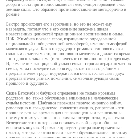
добра и света противопоставляется змее, олицетворяющей злые
земные силы. Это образное противопоставление метафорично в
романе.
Быстро происходит его взросление, но это не может ему
навредить, потому что в его сознание заложена шкала
нравственных ценностей традиционным воспитанием в семье.
Ц.Ж. Жимбиев показал героя, взращенного определенной
национальной и общественной атмосферой, именно атмосферой
маленького улуса. Как в предыдущих романах, типологически
сходным остается место, но постоянно меняется и движется время
- от одного катаклизма (исторического и личностного) к другому.
В, романе показан родовой уклад семьи - строгая иерархия членов
семьи, когда последнее слово всегда остается за старейшими
представителями рода, подчеркивается очень тесная связь двух
представителей разных поколений, символизирующая связь
прошлого и будущего.
Связь Батожаба и бабушки определена не только кровным
родством, но 'также обусловлена влиянием на человеческие
судьбы истории. Шабганса пережила первую мировую войну,
революцию и гражданскую, коллективизацию, репрессии - эти
прошлые разные времена для нее равноценны и равнозначны,
потому что их уравнивают ее личные потери отца, мужа, сына.
Вследствие этих потерь она осталась главой рода и обязана
воспитать внуков. В романе присутствуют разные временные
пласты, которые соотносятся и взаимообусловливаются, поэтому в
произведении, посвященном лишь нескольким месяцам жизни