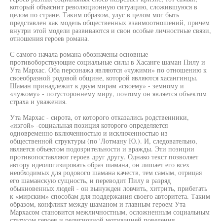
который объяснит революционную ситуацию, сложившуюся в
целом по стране. Таким образом, улус в целом мог быть
представлен как модель общественных взаимоотношений, причем
внутри этой модели развиваются и свои особые личностные связи,
отношения героев романа.
С самого начала романа обозначены основные
противоборствующие социальные силы в Хасанге шаман Пилу и
Ута Мархас. Оба персонажа являются «чужими» по отношению к
своеобразной родовой общине, которой являются хасангинцы.
Шаман принадлежит к двум мирам «своему» - земному и
«чужому» - потустороннему миру, поэтому он является объектом
страха и уважения.
Ута Мархас - сирота, от которого отказались родственники,
«изгой» -социальная позиция которого определяется
одновременно включенностью и исключенностыо из
общественной структуры (по 'Лотману Ю.). И, следовательно,
является объектом подозрительности и вражды. Эти позиции
противопоставляют героев друг другу. Однако текст позволяет
автору идеологизировать образ шамана, он лишает его всех
необходимых для родового шамана качеств, тем самым, отрицая
его шаманскую сущность, и переводит Пилу в разряд
обыкновенных людей - он вынужден ловчить, хитрить, прибегать
к «мирским» способам для поддержания своего авторитета. Таким
образом, конфликт между шаманом и главным героем Ута
Мархасом становится межличностным, осложненным социальным
статусом героев и религиозной мотивацией поведения.