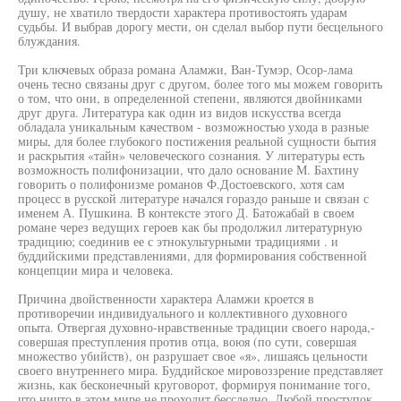
душу, не хватило твердости характера противостоять ударам
судьбы. И выбрав дорогу мести, он сделал выбор пути бесцельного
блуждания.
Три ключевых образа романа Аламжи, Ван-Тумэр, Осор-лама
очень тесно связаны друг с другом, более того мы можем говорить
о том, что они, в определенной степени, являются двойниками
друг друга. Литература как один из видов искусства всегда
обладала уникальным качеством - возможностью ухода в разные
миры, для более глубокого постижения реальной сущности бытия
и раскрытия «тайн» человеческого сознания. У литературы есть
возможность полифонизации, что дало основание М. Бахтину
говорить о полифонизме романов Ф.Достоевского, хотя сам
процесс в русской литературе начался гораздо раньше и связан с
именем А. Пушкина. В контексте этого Д. Батожабай в своем
романе через ведущих героев как бы продолжил литературную
традицию; соединив ее с этнокультурными традициями . и
буддийскими представлениями, для формирования собственной
концепции мира и человека.
Причина двойственности характера Аламжи кроется в
противоречии индивидуального и коллективного духовного
опыта. Отвергая духовно-нравственные традиции своего народа,-
совершая преступления против отца, воюя (по сути, совершая
множество убийств), он разрушает свое «я», лишаясь цельности
своего внутреннего мира. Буддийское мировоззрение представляет
жизнь, как бесконечный круговорот, формируя понимание того,
что ничто в этом мире не проходит бесследно. Любой проступок