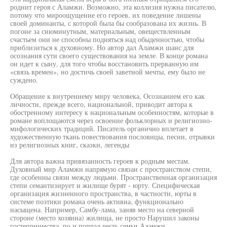
роднит героя с Аламжи. Возможно, эта коллизия нужна писателю,
потому что мироощущение его героев, их поведение лишены
своей доминанты, с которой была бы сообразована их жизнь. В
погоне за сиюминутным, материальным, овеществленным
счастьем они не способны подняться над обыденностью, чтобы
приблизиться к духовному. Но автор дал Аламжи шанс для
осознания сути своего существования на земле. В конце романа
он идет к сыну, для того чтобы восстановить прерванную им
«связь времен», но достичь своей заветной мечты, ему было не
суждено.
Обращение к внутреннему миру человека, Осознанием его как
личности, прежде всего, национальной, приводит автора к
обостренному интересу к национальным особенностям, которые в
романе воплощаются через освоение фольклорных и религиозно-
мифологических традиций. Писатель органично вплетает в
художественную ткань повествования пословицы, песни, отрывки
из религиозных книг, сказки, легенды
Для автора важна привязанность героев к родным местам.
Духовный мир Аламжи напрямую связан с пространством степи,
где особенны связи между людьми. Пространственная организация
степи семантизирует и жилище бурят - юрту. Специфическая
организация жизненного пространства, в частности, юрты в
системе поэтики романа очень активна, функционально
насыщена. Например, Самбу-лама, заняв место на северной
стороне (место хозяина) жилища, не просто Нарушил законы
гостеприимства, по и попрал честь семьи Аламжи.