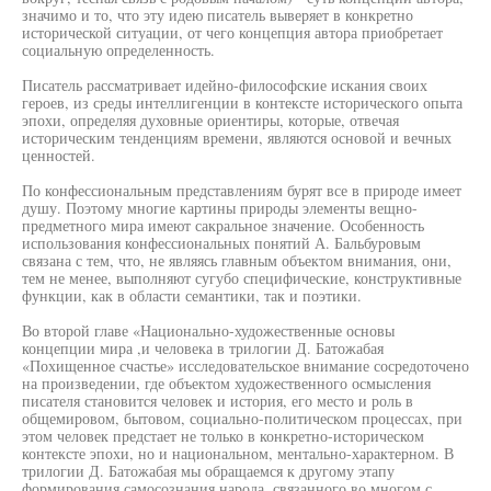
значимо и то, что эту идею писатель выверяет в конкретно
исторической ситуации, от чего концепция автора приобретает
социальную определенность.
Писатель рассматривает идейно-философские искания своих
героев, из среды интеллигенции в контексте исторического опыта
эпохи, определяя духовные ориентиры, которые, отвечая
историческим тенденциям времени, являются основой и вечных
ценностей.
По конфессиональным представлениям бурят все в природе имеет
душу. Поэтому многие картины природы элементы вещно-
предметного мира имеют сакральное значение. Особенность
использования конфессиональных понятий А. Бальбуровым
связана с тем, что, не являясь главным объектом внимания, они,
тем не менее, выполняют сугубо специфические, конструктивные
функции, как в области семантики, так и поэтики.
Во второй главе «Национально-художественные основы
концепции мира ,и человека в трилогии Д. Батожабая
«Похищенное счастье» исследовательское внимание сосредоточено
на произведении, где объектом художественного осмысления
писателя становится человек и история, его место и роль в
общемировом, бытовом, социально-политическом процессах, при
этом человек предстает не только в конкретно-историческом
контексте эпохи, но и национальном, ментально-характерном. В
трилогии Д. Батожабая мы обращаемся к другому этапу
формирования самосознания народа, связанного во многом с