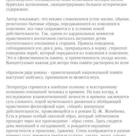
бурятских колхозников, сконцентрировано большое историческое
содержание.
Автор показывает, что веками сложившиеся устои жизни, обычаи,
религиозно-бытовые обряды, передававшиеся из поколения в
поколение, все-таки сохраняются и в условиях новой
действительности. Так, одним из кардинальных моментов
нравственного воспитания считалось внушение детям
почтительного отношения к старшим. Правила поведения,
соблюдавшиеся изо дня в день, превращались в норму, стереотип
поведения людей, который передавался из поколения в поколение.
Это и гфеемственность памяти, и преемственность уклада жизни.
Концептуально важная для автора тема памяти растворена во всем
образном ряде романа - хранительницей национальной памяти
выступает шабганса, преемником ее является внук.
Литература стремится к наиболее полному и всестороннему
познанию отношений человека и времени. На наш взгляд, в
исследовании взаимоотношений личности и времени заключается
суть сложного, порой мучительного движения к обобщающей
нравственно-философской идее, «общей» концепции
действительности, проявляющейся и в романе Ц.-Ж. Жимбиева.
Есть в романе особый сквозной образ, который лейтмотивом
проходит через все произведение - образ степи. Здесь сходятся
день минувший и сегодняшний, и рождается ощущение
причастности к прошлому, /давнему. Степь изображается в разные
времена года: меняются цветовая палитра, запахи, звуки, однако