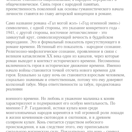
общечеловеческое. Связь героя с народной памятью,
преемственность поколений как основы гуманистического начала
личности ставятся во главу авторской концепции в романе.
Само название романа «Гал могой жэл» («Год огненной змеи»)
символично, с одной стороны, это указание конкретного года -
1941, с другой стороны, восточное летоисчисление - это
замкнутый круг, символизирующий вечность в буддийском
мироздании. Это и формальный показатель присутствующего в
романе времени. Истинный его показатель - народное сознание.
Религиозно-мифологическое сознание, проявленное в связи с
великим катаклизмом XX века один из каналов, через которые
роман выходит в контекст исторического времени. Несомненна
включенность героя в историческое движение времени. Именно
начало войны становится точкой отсчета нового времени для
героя. Буквально за одну ночь он становится взрослым человеком,
социально значимым и ответственным, потому что ему доверяют
колхозный табун. Мера ответственности за табун, продиктована
реалиями
военного времени. Но любовь и уважение мальчика к коням
характеризуют и подчеркивают его особую ментальность. По
мнению Г.Р. Галдановой, истоки культа коня среди
монголоязычных народов коренятся в той огромной роли лошади
в жизни кочевников-скотоводов и охотников, и в древнем
солярном культе. Конь считается существом небесного
происхождения, и как следствие этого, ему приписывали
сакральную магическую силу. Показательно, что конь - символ