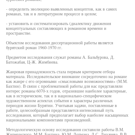
- определить эволюцию выявленных концептов, как в самих
романах, так и в литературном процессе в целом;
- установить и систематизировать (диалектику движения
концептуальных составляющих в романном времени и
пространстве.
Объектом исследования диссертационной работы является
бурятский роман 1960-1970 гг.
Предметом исследования служат романы А. Бальбурова, Д.
Батожабая, Ц-Ж. Жимбиева.
Жанровая принадлежность стала первым критерием отбора
материала. Исследовательское внимание сосредоточено на романе
как жанре с его огромными «смысловыми возможностями» (М.М.
Бахтин). В связи с проблематикой работы для нас представляли
интерес романы 6070-х годов, отразившие наиболее характерные,
как в историческом, так и в национально-специфическом
художественном аспектах события и характеры различных
периодов жизни Бурятии. Учитывая задачи, поставленные в
работе, целесообразным представляется интенсивный путь
исследования, который предполагает выбор наиболее насыщенных
национальными компонентами произведений.
Методологическую основу исследования составили работы В.М.
Жирмунского, М.М. Бахтина, Ю.М. Лотмана, Д.С. Лихачева, В.В.