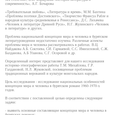
современность», А.Г. Бочарова
«Требовательная любовь», «Литература и время», М.М. Бахтина
«Проблемы поэтики Достоевского», «Творчество Франсуа Рабле и
народная культура средневековья и Ренессанса», Д.С. Лихачева
«Человек в литературе Древней Руси», Н.Г. Жулинского «Человек
в литературе» и других.
Проблема национальной концепции мира и человека в бурятском
литературоведении недостаточно изучена. Различные аспекты
проблемы мира и человека рассматривались в работах. В.Ц.
Найдакова А.Б. Соктоева, СИ. Гармаевой, С.С. Имихеловой, С.Ж.
Балданова, A.Б Уланова, С.Г. Осоровой и др.
Определенный интерес представляют для нашего исследования
историко-этнографические работы Т.М. Михайлова, Г.Р.
Галдановой, Н.Л. Жуковской, посвященные проблемам
традиционных верований и культуре монгольских народов.
Цель исследования - исследование национальных особенностей
концепции мира и человека в бурятском романе 1960-1970-х
годов.
В соответствии с поставленной целью определены следующие
задачи:
- выявить основные составляющие концепции мира и человека в
бурятских романах;