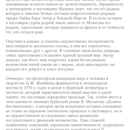
неизменным остается главное ее- величественность, обращенность
к прошедшему и настоящему Мальчик знает, что это его родина,
которую в тяжелых битвах отстояли мифологические родовые
предки Бабжа-Барас батор и Хондолй-Мэргэн. И по воле истории
в настоящем судьба родной земли зависит от Мужества его
родных, односельчан, которые сражаются на фронте и от стойкости
тех, кто остался дома.
Ощутима в романе, и попытка художественно воспроизвести
многомерность жизненного потока, в нем все переплетено,
взаимосвязано друг с другом. В сознании героя жизнь природы,
семья, односельчане составляют единый цельный мир. Автор
показал, как богат 'мир подростка, каким бесчисленным
количеством нитей связан он с миром, сколь многократно эхо
каждого его доброго и злого поступка.
Очевидно, что философская концепция мира и человека в
творчестве Ц-Ж. Жимбиева формируется в литературном
контексте 1970-х годов в целом и бурятской литературы в
частности, который характеризуется общей мыслью и идеей
памяти, что настоящее определено прошлым. Так, особое место в
этом контексте занимает бурятский роман В. Митыпова «Долина
бессмертников», в котором автор концепцию истории основывает
не только на образном соотнесении прошлого и настоящего, но и
на художественном исследовании самого механизма
поступательного движения человечества. Тема сложной
взаимосвязи поколений, нарушение преемственности, разрушение
родственных связей систематически разрабатываемая Д.