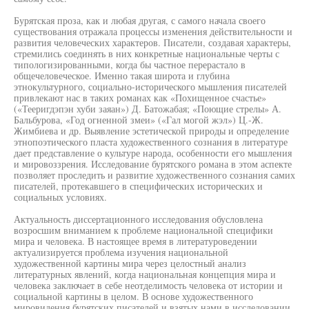
Бурятская проза, как и любая другая, с самого начала своего
существования отражала процессы изменения действительности и
развития человеческих характеров. Писатели, создавая характеры,
стремились соединять в них конкретные национальные черты с
типологизированными, когда бы частное перерастало в
общечеловеческое. Именно такая широта и глубина
этнокультурного, социально-исторического мышления писателей
привлекают нас в таких романах как «Похищенное счастье»
(«Тееригдэпэн хуби заяан») Д. Батожабая; «Поющие стрелы» А.
Бальбурова, «Год огненной змеи» («Гал могой жэл») Ц.-Ж.
Жимбиева и др. Выявление эстетической природы и определение
этнопоэтического пласта художественного сознания в литературе
дает представление о культуре народа, особенности его мышления
и мировоззрения. Исследование бурятского романа в этом аспекте
позволяет проследить и развитие художественного сознания самих
писателей, протекавшего в специфических исторических и
социальных условиях.
Актуальность диссертационного исследования обусловлена
возросшим вниманием к проблеме национальной специфики
мира и человека. В настоящее время в литературоведении
актуализируется проблема изучения национальной
художественной картины мира через целостный анализ
литературных явлений, когда национальная концепция мира и
человека заключает в себе неотделимость человека от истории и
социальной картины в целом. В основе художественного
мировидения бурятских писателей и взятых нами в исследовании