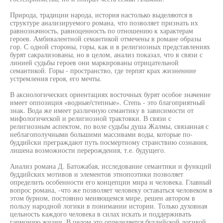
Природа, традиции народа, история настолько выделяются в
структуре анализируемого романа, что позволяет признать их
равнозначность, равноценность по отношению к характерам
героев. Амбивалентной семантикой отмечены в романе образы
гор. С одной стороны, горы, как и в религиозных представлениях
бурят сакрализованы, но в целом, анализ показал, что в связи с
линией судьбы героев они маркированы отрицательной
семантикой. Горы - пространство, где терпят крах жизненние
устремления героя, его мечты.
В аксиологических ориентациях восточных бурят особое значение
имеет оппозиция «водные/степные». Степь - это благоприятный
знак. Вода же имеет различную семантику в зависимости от
мифологической и религиозной трактовки. В связи с
религиозным аспектом, по воле судьбы душа Жалмы, связанная с
неблагополучными большими массивами воды, которые по-
буддийски преграждают путь посмертному странствию сознания,
лишена возможности перерождения, т.е. будущего.
Анализ романа Д. Батожабая, исследование семантики и функций
буддийских мотивов и элементов этнопоэтики позволяет
определить особенности его концепции мира и человека. Главный
вопрос романа, -что же позволяет человеку оставаться человеком в
этом бурном, постоянно меняющемся мире, решен автором в
пользу народной логики в понимании истории. Только духовная
цельность каждого человека в силах искать и поддерживать
гармонию жизни. В целом это определяется буддийской логикой