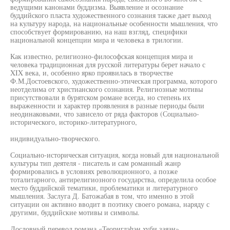
ведущими канонами буддизма. Выявление и осознание
буддийского пласта художественного сознания также дает выход
на культуру народа, на национальные особенности мышления, что
способствует формированию, на наш взгляд, специфики
национальной концепции мира и человека в трилогии.
Как известно, религиозно-философская концепция мира и
человека традиционная для русской литературы берет начало с
XIX века, и, особенно ярко проявилась в творчестве
Ф.М.Достоевского, художественно-этическая программа, которого
неотделима от христианского сознания. Религиозные мотивы
присутствовали в бурятском романе всегда, но степень их
выраженности и характер проявления в разные периоды были
неодинаковыми, что зависело от ряда факторов (Социально-
исторического, историко-литературного,
индивидуально-творческого.
Социально-историческая ситуация, когда новый для национальной
культуры тип деятеля - писатель и сам романный жанр
формировались в условиях революционного, а позже
тоталитарного, антирелигиозного государства, определила особое
место буддийской тематики, проблематики и литературного
мышления. Заслуга Д. Батожабая в том, что именно в этой
ситуации он активно вводит в поэтику своего романа, наряду с
другими, буддийские мотивы и символы.
Дословный перевод романа «Теоригдэhэн хуби заяан»