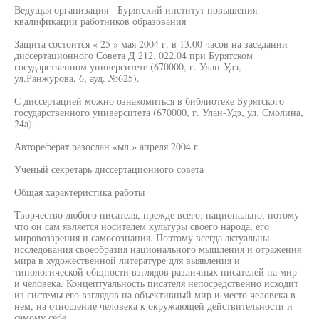
Ведущая организация - Бурятский институт повышения
квалификации работников образования
Защита состоится « 25 » мая 2004 г. в 13.00 часов на заседании
диссертационного Совета Д 212. 022.04 при Бурятском
государственном университете (670000, г. Улан-Удэ,
ул.Ранжурова, 6, ауд. №625).
С диссертацией можно ознакомиться в библиотеке Бурятского
государственного университета (670000, г. Улан-Удэ, ул. Смолина,
24а).
Автореферат разослан «ыл » апреля 2004 г.
Ученый секретарь диссертационного совета
Общая характеристика работы
Творчество любого писателя, прежде всего; национально, потому
что он сам является носителем культуры своего народа, его
мировоззрения и самосознания. Поэтому всегда актуальны
исследования своеобразия национального мышления и отражения
мира в художественной литературе для выявления и
типологической общности взглядов различных писателей на мир
и человека. Концептуальность писателя непосредственно исходит
из системы его взглядов на объективный мир и место человека в
нем, на отношение человека к окружающей действительности и
самому себе.