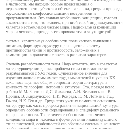
в частности, мы находим особые представления о
нерасчлененности субъекта и объекта, человека, среды и природы,
обусловленные конфессиональными воззрениями и
представлениями. Это главная особенность концепции, которая
заключается в том, что человек, при всей своей индивидуальности
является неотъемлемой частью мира. Национальная концепция
мира и человека, прежде всего проявляется .и чпутицрг.упй
системе, характеризуя особенности поэтического мышления
писателя, формируя структуру произведения, систему
противопоставлений и противоборств, заложенных в
композиции, в движении сюжета, в развитии характеров.
Степень разработанности темы. Надо отметить, что в советском
литературоведении данная проблема стала систематически
разрабатываться с 60-х годов. Существенное значение для
изучения данной темы имеют труды мыслителей и ученых XX
века, посвященные общим вопросам теории литературы в
контексте философии, истории и культуры. Это, прежде всего,
работы М.М. Бахтина, Д.С. Лихачева, А.Н. Веселовского, В.
Проппа, В. Жирмунского, Н.И. Конрада, Ю.М. Лотмана, Г.Д.
Гачева, Н.К. Гея и др. Труды этих ученых помогают осмыслить
литературу как часть процесса развития национальной культуры,
определить особенности формирования и специфику романного
жанра в частности. Теоретическое обоснование значения
концепции мира и человека в формировании индивидуального
стиля писателей, особенностей его образной системы в контексте
особенностей литерагуры в целом, находим в трудах многих