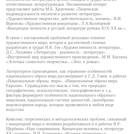
отечественных литературоведов. Несомненный интерес
представляют работы М.Б. Храпченко «Творческая
индивидуальность писателя и развитие литературы»,
«Художественное творчество, действительность, человек», В.И.
Воронова «Художественная концепция», Л.А.Колобаевой
«Концепция личности в русской литературе рубежа Х1Х-ХХ вв.».
В связи с поставленной проблемой актуально понятие
художественного мира, которое в достаточной степени
разработано в трудах Н.К. Гея «Художественность литературы»,
Д.С. Лихачева «Литература - реальность - литература»,
«Внутренний мир художественного произведения», М.М. Бахтина
«Эстетика словесного творчества», «Эпос и роман».
Литературное произведение, как отражение особенностей
национального образа мира рассматривает и Г.Д. Гачев. в работах
«Национальные образы, мира», «Национальные образы мира.
Евразия». Справедлива его мысль о том, что природно-
географические, психологические, этнографические и т.д.
факторы формируют особенности национального образного
мышления, национальную систему ценностей, своеобразие
мировоззрения народа, которые проявляются в любом виде
искусства
Комплекс теоретических и методологических проблем, связанный
с концепцией мира и человека разрабатывался и в работах В.Р.
Щербины «Наш современник. Концепция человека в литературе
XX столетия», В.И. Борщукова «История литературы и