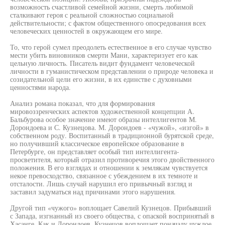
возможность счастливой семейной жизни, смерть любимой
сталкивают героя с реальной сложностью социальной
действительности; с фактом общественного опосредования всех
человеческих ценностей в окружающем его мире.
То, что герой сумел преодолеть естественное в его случае чувство
мести убить виновников смерти Мани, характеризует его как
цельную личность. Писатель видит фундамент человеческой
личности в гуманистическом представлении о природе человека и
созидательной цели его жизни, в их единстве с духовными
ценностями народа.
Анализ романа показал, что для формирования
мировоззренческих аспектов художественной концепции А.
Бальбурова особое значение имеют образы интеллигентов М.
Дорондоева и С. Кузнецова. М. Дорондоев - «чужой», «изгой» в
собственном роду. Воспитанный в традиционной бурятской среде,
но получивший классическое европейское образование в
Петербурге, он представляет особый тип интеллигента-
просветителя, который отразил противоречия этого двойственного
положения. В его взглядах и отношении к землякам чувствуется
некое превосходство, связанное с убеждением в их темноте и
отсталости. Лишь случай нарушил его привычный взгляд и
заставил задуматься над причинами этого нарушения.
Другой тип «чужого» воплощает Савелий Кузнецов. Прибывший
с Запада, изгнанный из своего общества, с опаской воспринятый в
Хасанге. Как и Дорондоев, Кузнецов воплощает поначалу чуждое,