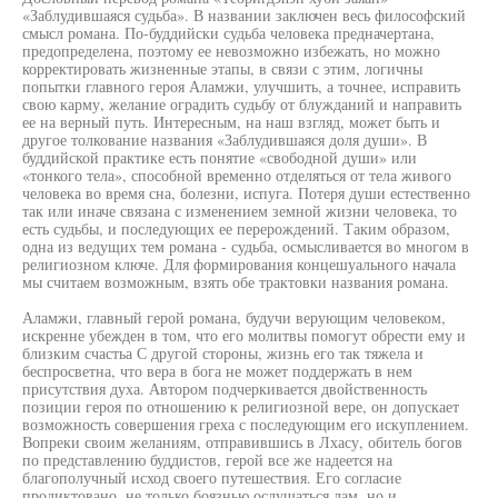
«Заблудившаяся судьба». В названии заключен весь философский
смысл романа. По-буддийски судьба человека предначертана,
предопределена, поэтому ее невозможно избежать, но можно
корректировать жизненные этапы, в связи с этим, логичны
попытки главного героя Аламжи, улучшить, а точнее, исправить
свою карму, желание оградить судьбу от блужданий и направить
ее на верный путь. Интересным, на наш взгляд, может быть и
другое толкование названия «Заблудившаяся доля души». В
буддийской практике есть понятие «свободной души» или
«тонкого тела», способной временно отделяться от тела живого
человека во время сна, болезни, испуга. Потеря души естественно
так или иначе связана с изменением земной жизни человека, то
есть судьбы, и последующих ее перерождений. Таким образом,
одна из ведущих тем романа - судьба, осмысливается во многом в
религиозном ключе. Для формирования концешуального начала
мы считаем возможным, взять обе трактовки названия романа.
Аламжи, главный герой романа, будучи верующим человеком,
искренне убежден в том, что его молитвы помогут обрести ему и
близким счастьа С другой стороны, жизнь его так тяжела и
беспросветна, что вера в бога не может поддержать в нем
присутствия духа. Автором подчеркивается двойственность
позиции героя по отношению к религиозной вере, он допускает
возможность совершения греха с последующим его искуплением.
Вопреки своим желаниям, отправившись в Лхасу, обитель богов
по представлению буддистов, герой все же надеется на
благополучный исход своего путешествия. Его согласие
продиктовано, не только боязнью ослушаться лам, но и