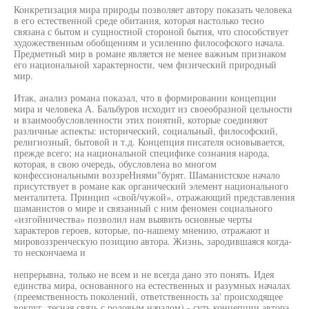
Конкретизация мира природы позволяет автору показать человека
в его естественной среде обитания, которая настолько тесно
связана с бытом и сущностной стороной бытия, что способствует
художественным обобщениям и усилению философского начала.
Предметный мир в романе является не менее важным признаком
его национальной характерности, чем физический природный
мир.
Итак, анализ романа показал, что в формировании концепции
мира и человека А. Бальбуров исходит из своеобразной цельности
и взаимообусловленности этих понятий, которые соединяют
различные аспекты: исторический, социальный, философский,
религиозный, бытовой и т.д. Концепция писателя основывается,
прежде всего; на национальной специфике сознания народа,
которая, в свою очередь, обусловлена во многом
конфессиональными воззреНиями"бурят. Шаманистское начало
присутствует в романе как органический элемент национального
менталитета. Принцип «свой/чужой», отражающий представления
шаманистов о мире и связанный с ним феномен социального
«изгойничества» позволил нам выявить основные черты
характеров героев, которые, по-нашему мнению, отражают и
мировоззренческую позицию автора. Жизнь, зародившаяся когда-
то нескончаема и
непрерывна, только не всем и не всегда дано это понять. Идея
единства мира, основанного на естественных и разумных началах
(преемственность поколений, ответственность за' происходящее
вокруг, тесная связь с родовым началом) - суть концепции автора,