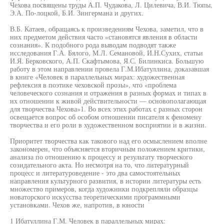
Чехова посвящены труды А.П. Чудакова, Л. Цилевича, В.И. Тюпы,
Э.А. По-лоцкой, Б.И. Зингермана и других.
В.Б. Катаев, обращаясь к произведениям Чехова, заметил, что в
них предметом действия часто «становятся явления в области
сознания». К подобного рода выводам подводят также
исследования Г.А. Бялого, М.Л. Семановой, И.Н.Сухих, статьи
И.Я. Берковского, А.П. Скафтымова, Я.С. Билинкиса. Большую
работу в этом направлении провела Г.М.Ибатуллина, доказавшая
в книге «Человек в параллельных мирах: художественная
рефлексия в поэтике чеховской прозы», что «проблема
человеческого сознания и отражения в разных формах и типах в
их отношении к живой действительности — основополагающая
для творчества Чехова»1. Во всех этих работах с разных сторон
освещается вопрос об особом отношении писателя к феномену
творчества и его роли в художественном восприятии и в жизни.
Приоритет творчества как такового над его осмыслением вполне
закономерен, что объясняется вторичным положением критики,
анализа по отношению к процессу и результату творческого
созидательного акта. Но несмотря на то, что литературный
процесс и литературоведение - это два самостоятельных
направления культурного развития, в истории литературы есть
множество примеров, когда художники подкрепляли образцы
новаторского искусства теоретическими программными
установками. Чехов же, напротив, в юности
1 Ибатуллина Г.М. Человек в параллельных мирах: