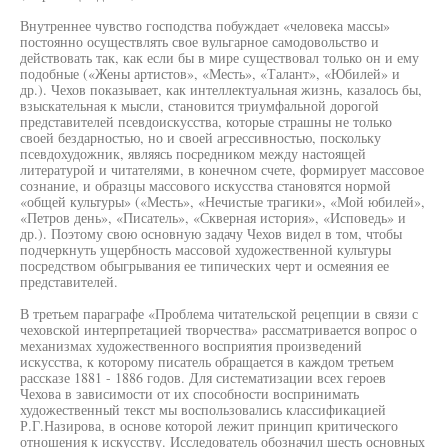
Внутреннее чувство господства побуждает «человека массы»
постоянно осуществлять свое вульгарное самодовольство и
действовать так, как если бы в мире существовал только он и ему
подобные («Жены артистов», «Месть», «Талант», «Юбилей» и
др.). Чехов показывает, как интеллектуальная жизнь, казалось бы,
взыскательная к мысли, становится триумфальной дорогой
представителей псевдоискусства, которые страшны не только
своей бездарностью, но и своей агрессивностью, поскольку
псевдохудожник, являясь посредником между настоящей
литературой и читателями, в конечном счете, формирует массовое
сознание, и образцы массового искусства становятся нормой
«общей культуры» («Месть», «Нечистые трагики», «Мой юбилей»,
«Петров день», «Писатель», «Скверная история», «Исповедь» и
др.). Поэтому свою основную задачу Чехов видел в том, чтобы
подчеркнуть ущербность массовой художественной культуры
посредством обыгрывания ее типических черт и осмеяния ее
представителей.
В третьем параграфе «Проблема читательской рецепции в связи с
чеховской интерпретацией творчества» рассматривается вопрос о
механизмах художественного восприятия произведений
искусства, к которому писатель обращается в каждом третьем
рассказе 1881 - 1886 годов. Для систематизации всех героев
Чехова в зависимости от их способности воспринимать
художественный текст мы воспользовались классификацией
Р.Г.Назирова, в основе которой лежит принцип критического
отношения к искусству. Исследователь обозначил шесть основных