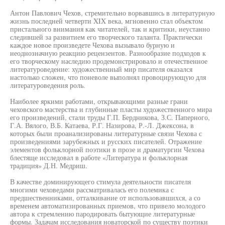
Антон Павлович Чехов, стремительно ворвавшись в литературную
жизнь последней четверти XIX века, мгновенно стал объектом
пристального внимания как читателей, так и критики, неустанно
следившей за развитием его творческого таланта. Практически
каждое новое произведете Чехова вызывало бурную и
неоднозначную реакцию рецензентов. Разнообразие подходов к
его творческому наследию продемонстрировало и отечественное
литературоведение: художественный мир писателя оказался
настолько сложен, что поневоле выполнял провоцирующую для
литературоведения роль.
Наиболее яркими работами, открывающими разные грани
чеховского мастерства и глубинные пласты художественного мира
его произведений, стали труды Г.П. Бердникова, З.С. Паперного,
Г.А. Вялого, В.Б. Катаева, Р.Г. Назирова, Р.-Л. Джексона, в
которых были проанализированы литературные связи Чехова с
произведениями зарубежных и русских писателей. Отражение
элементов фольклорной поэтики в прозе и драматургии Чехова
блестяще исследовал в работе «Литература и фольклорная
традиция» Д.Н. Медриш.
В качестве доминирующего стимула деятельности писателя
многими чеховедами рассматривалась его полемика с
предшественниками, отталкивание от использовавшихся, а со
временем автоматизированных приемов, что привело молодого
автора к стремлению пародировать бытующие литературные
формы. Задачам исследования новаторской по существу поэтики