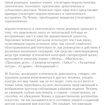
типов рецепции: наивное чтение, утилитарно-моралистическое,
скептическое, позитивно- критическое, артистическое и
субъективно-вкусовое. Чеховские герои чаще всего представляют
примеры утилитарно-моралистического и скептического
восприятия. По Чехову, преобладание мещански-утилитарного
(прагматически-
моралистического) и скептического типов рецепции приводит к
тому, что практически никто из читательской публики не
воспринимает текст в качестве художественной ценности.
Персонажи чеховских рассказов используют текст как маску,
позволяющую скрыть истинное лицо, как способ словесного
облагораживания действительности, как руководство к действию в
различных жизненных ситуациях, как средство самоутверждения,
когда при помощи эстетических категорий (литературной маски)
вытесняются этические нормы («Мечты», «Мыслитель»,
«Пропащее дело», «Скверная история», «Забыл!!», «Загадочная
натура», «О драме», «Безнадежный»),
М. Бахтин, анализируя эстетическую деятельность, говорит, что
художник должен вчувствоваться в другого человека, увидеть
изнутри его мир таким, как он его видит, стать на его место и
только затем, вернувшись на свое, восполнить представленный в
воображении кругозор собственным избытком видения. Человек,
не умеющий глубоко чувствовать, а главное - сочувствовать, не
способен, по убеждению Чехова, к художественному восприятию
искусства, так как оказывается не в состоянии увидеть созданный
другим сознанием мир изнутри. Это означает, что имитация