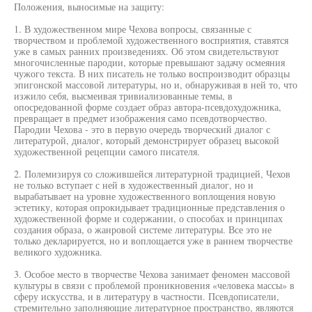
Положения, выносимые на защиту:
1. В художественном мире Чехова вопросы, связанные с
творчеством и проблемой художественного восприятия, ставятся
уже в самых ранних произведениях. Об этом свидетельствуют
многочисленные пародии, которые превышают задачу осмеяния
чужого текста. В них писатель не только воспроизводит образцы
эпигонской массовой литературы, но и, обнаруживая в ней то, что
изжило себя, высмеивая тривиализованные темы, в
опосредованной форме создает образ автора-псевдохудожника,
превращает в предмет изображения само псевдотворчество.
Пародии Чехова - это в первую очередь творческий диалог с
литературой, диалог, который демонстрирует образец высокой
художественной рецепции самого писателя.
2. Полемизируя со сложившейся литературной традицией, Чехов
не только вступает с ней в художественный диалог, но и
вырабатывает на уровне художественного воплощения новую
эстетику, которая опрокидывает традиционные представления о
художественной форме и содержании, о способах и принципах
создания образа, о жанровой системе литературы. Все это не
только декларируется, но и воплощается уже в раннем творчестве
великого художника.
3. Особое место в творчестве Чехова занимает феномен массовой
культуры в связи с проблемой проникновения «человека массы» в
сферу искусства, и в литературу в частности. Псевдописатели,
стремительно заполняющие литературное пространство, являются