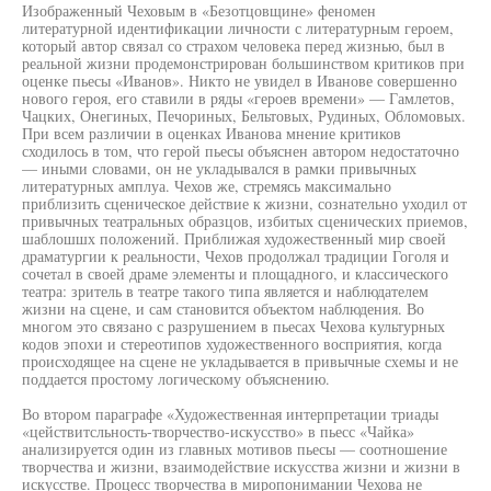
Изображенный Чеховым в «Безотцовщине» феномен
литературной идентификации личности с литературным героем,
который автор связал со страхом человека перед жизнью, был в
реальной жизни продемонстрирован большинством критиков при
оценке пьесы «Иванов». Никто не увидел в Иванове совершенно
нового героя, его ставили в ряды «героев времени» — Гамлетов,
Чацких, Онегиных, Печориных, Бельтовых, Рудиных, Обломовых.
При всем различии в оценках Иванова мнение критиков
сходилось в том, что герой пьесы объяснен автором недостаточно
— иными словами, он не укладывался в рамки привычных
литературных амплуа. Чехов же, стремясь максимально
приблизить сценическое действие к жизни, сознательно уходил от
привычных театральных образцов, избитых сценических приемов,
шаблошшх положений. Приближая художественный мир своей
драматургии к реальности, Чехов продолжал традиции Гоголя и
сочетал в своей драме элементы и площадного, и классического
театра: зритель в театре такого типа является и наблюдателем
жизни на сцене, и сам становится объектом наблюдения. Во
многом это связано с разрушением в пьесах Чехова культурных
кодов эпохи и стереотипов художественного восприятия, когда
происходящее на сцене не укладывается в привычные схемы и не
поддается простому логическому объяснению.
Во втором параграфе «Художественная интерпретации триады
«цействитсльность-творчество-искусство» в пьесс «Чайка»
анализируется один из главных мотивов пьесы — соотношение
творчества и жизни, взаимодействие искусства жизни и жизни в
искусстве. Процесс творчества в миропонимании Чехова не