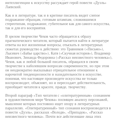
интеллигенции к искусству рассуждает герой повести «Дуэль»
Лаевский.
Как и в литературе, так и в критике писатель видит слепое
подражание образцам, готовым штампам, сложившимся
стереотипам, подражание, губительное как для самого искусства,
так и для его восприятия.
В зрелом творчестве Чехов часто обращается к образу
прагматического читателя, который пытается найти в литературе
ответы на все жизненные вопросы, отыскать в литературных
сюжетах руководство к действию: это Травников («Письмо»),
Лысевич («Бабье царство»), Катя («Скучная история»), Владимир
Иванович, Зинаида Федоровна («Рассказ неизвестного человека»),
Чехов, как и любой большой писатель, обращался в своем
творчестве к наболевшим вопросам современности, но при этом
он неоднократно высказывал отрицательное отношение к
нарочитой тенденциозности и назидательности в искусстве,
понимая, что настоящее произведете искусства не только
воспроизводит, объясняет, но и пересоздает действительность,
приобщает читателя к красоте, правде, творчеству.
Второй параграф «Тип читателя с «олитературенным» сознанием
в художественном мире Чехова» посвящен анализу персонажей,
мышление которых постоянно ищет опору в литературных
параллелях. «Олитературенный» тип сознания воспроизводится в
повести «Дуэль», рассказах «Володя», «Припадок», «Рассказ
неизвестного человека». Почти все действующие лица этих