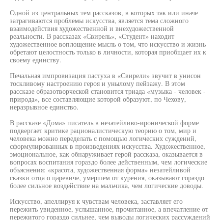
Одной из центральных тем рассказов, в которых так или иначе
затрагиваются проблемы искусства, является тема сложного
взаимодействия художественной и внехудожественной
реальности. В рассказах «Свирель», «Студент» находит
художественное воплощение мысль о том, что искусство и жизнь
обретают целостность только в личности, которая приобщает их к
своему единству.
Печальная импровизация пастуха в «Свирели» звучит в унисон
тоскливому настроению героя и унылому пейзажу. В этом
рассказе образотворческой становится триада «музыка - человек -
природа», все составляющие которой образуют, по Чехову,
неразрывное единство.
В рассказе «Дома» писатель в незатейливо-иронической форме
подвергает критике рационалистическую теорию о том, мир и
человека можно переделать с помощью логических суждений,
сформулированных в произведениях искусства. Художественное,
эмоциональное, как обнаруживает герой рассказа, оказывается в
вопросах воспитания гораздо более действенным, чем логические
объяснения: «красота, художественная форма» незатейливой
сказки отца о царевиче, умершем от курения, оказывают гораздо
более сильное воздействие на мальчика, чем логические доводы.
Искусство, апеллируя к чувствам человека, заставляет его
пережить увиденное, услышанное, прочитанное, а впечатление от
пережитого гораздо сильнее, чем выводы логических рассуждений