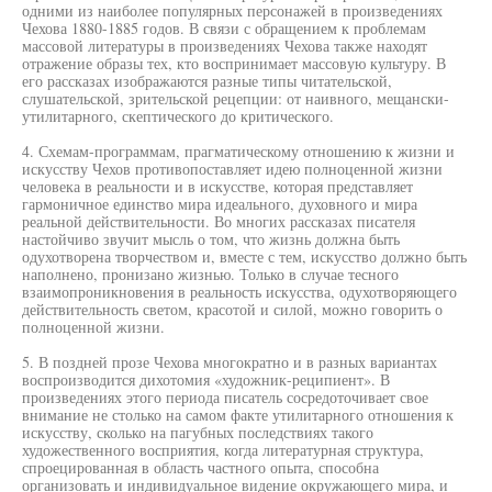
одними из наиболее популярных персонажей в произведениях
Чехова 1880-1885 годов. В связи с обращением к проблемам
массовой литературы в произведениях Чехова также находят
отражение образы тех, кто воспринимает массовую культуру. В
его рассказах изображаются разные типы читательской,
слушательской, зрительской рецепции: от наивного, мещански-
утилитарного, скептического до критического.
4. Схемам-программам, прагматическому отношению к жизни и
искусству Чехов противопоставляет идею полноценной жизни
человека в реальности и в искусстве, которая представляет
гармоничное единство мира идеального, духовного и мира
реальной действительности. Во многих рассказах писателя
настойчиво звучит мысль о том, что жизнь должна быть
одухотворена творчеством и, вместе с тем, искусство должно быть
наполнено, пронизано жизнью. Только в случае тесного
взаимопроникновения в реальность искусства, одухотворяющего
действительность светом, красотой и силой, можно говорить о
полноценной жизни.
5. В поздней прозе Чехова многократно и в разных вариантах
воспроизводится дихотомия «художник-реципиент». В
произведениях этого периода писатель сосредоточивает свое
внимание не столько на самом факте утилитарного отношения к
искусству, сколько на пагубных последствиях такого
художественного восприятия, когда литературная структура,
спроецированная в область частного опыта, способна
организовать и индивидуальное видение окружающего мира, и