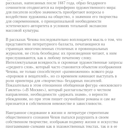
рассказах, написанных после 1887 года, образ бездарного
сочинителя отодвигается на периферию художественного мира:
для писателя особую значимость приобретают вопросы о
воздействии художника на общество, о значении его творчества
для современников, о принципиальной необходимости
эстетического авторитета в условиях тотальной экспансии
массовой культуры.
В рассказах Чехова последовательно воплощается мысль о том, что
представители литературного балласта, печатающиеся на
страницах многочисленных столичных и провинциальных
журналов, не столь безобидны: их произведения читают, к ним
прислушиваются, как к любому печатному слову.
Интеллектуальная всеядность и скромные художественные запросы
«среднего слоя», который часто становится объектом изображения
Чехова, не только способствуют «размножению» всякого рода
«пророков и вещателей», но со временем начинают выступать в
роли ориентира для «творчества» бездарных писателей.
Показательна в этом отношении обобщенная фигура «московского
Гамлета» («В Москве»), который разглагольствует о честном
направлении, необходимости «держать знамя», о верности
убеждениям, но при этом пишет скучнейшие романы и сам же
признается в собственном невежестве и завистливости.
Наигранное следование в жизни и литературе стереотипам
общественного сознания Чехов пытался разрушить в своем
собственном творчестве, изображая подмену жизни и искусства
программами-схемами как в художественных текстах, так и в ее