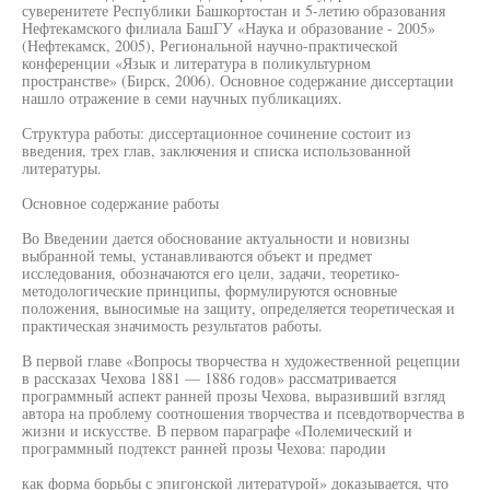
суверенитете Республики Башкортостан и 5-летию образования
Нефтекамского филиала БашГУ «Наука и образование - 2005»
(Нефтекамск, 2005), Региональной научно-практической
конференции «Язык и литература в поликультурном
пространстве» (Бирск, 2006). Основное содержание диссертации
нашло отражение в семи научных публикациях.
Структура работы: диссертационное сочинение состоит из
введения, трех глав, заключения и списка использованной
литературы.
Основное содержание работы
Во Введении дается обоснование актуальности и новизны
выбранной темы, устанавливаются объект и предмет
исследования, обозначаются его цели, задачи, теоретико-
методологические принципы, формулируются основные
положения, выносимые на защиту, определяется теоретическая и
практическая значимость результатов работы.
В первой главе «Вопросы творчества н художественной рецепции
в рассказах Чехова 1881 — 1886 годов» рассматривается
программный аспект ранней прозы Чехова, выразивший взгляд
автора на проблему соотношения творчества и псевдотворчества в
жизни и искусстве. В первом параграфе «Полемический и
программный подтекст ранней прозы Чехова: пародии
как форма борьбы с эпигонской литературой» доказывается, что