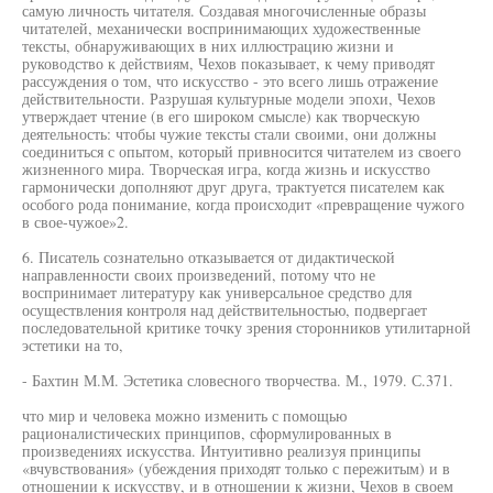
самую личность читателя. Создавая многочисленные образы
читателей, механически воспринимающих художественные
тексты, обнаруживающих в них иллюстрацию жизни и
руководство к действиям, Чехов показывает, к чему приводят
рассуждения о том, что искусство - это всего лишь отражение
действительности. Разрушая культурные модели эпохи, Чехов
утверждает чтение (в его широком смысле) как творческую
деятельность: чтобы чужие тексты стали своими, они должны
соединиться с опытом, который привносится читателем из своего
жизненного мира. Творческая игра, когда жизнь и искусство
гармонически дополняют друг друга, трактуется писателем как
особого рода понимание, когда происходит «превращение чужого
в свое-чужое»2.
6. Писатель сознательно отказывается от дидактической
направленности своих произведений, потому что не
воспринимает литературу как универсальное средство для
осуществления контроля над действительностью, подвергает
последовательной критике точку зрения сторонников утилитарной
эстетики на то,
- Бахтин М.М. Эстетика словесного творчества. М., 1979. С.371.
что мир и человека можно изменить с помощью
рационалистических принципов, сформулированных в
произведениях искусства. Интуитивно реализуя принципы
«вчувствования» (убеждения приходят только с пережитым) и в
отношении к искусству, и в отношении к жизни, Чехов в своем