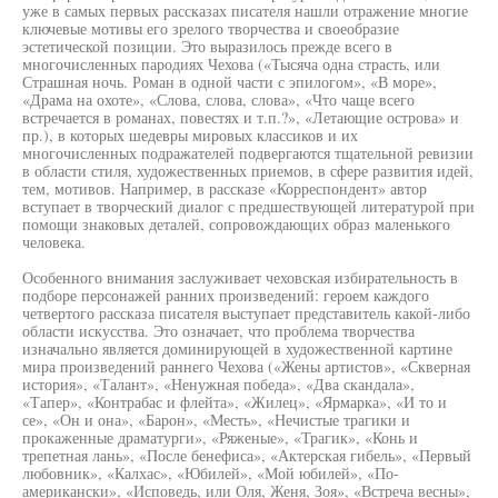
уже в самых первых рассказах писателя нашли отражение многие
ключевые мотивы его зрелого творчества и своеобразие
эстетической позиции. Это выразилось прежде всего в
многочисленных пародиях Чехова («Тысяча одна страсть, или
Страшная ночь. Роман в одной части с эпилогом», «В море»,
«Драма на охоте», «Слова, слова, слова», «Что чаще всего
встречается в романах, повестях и т.п.?», «Летающие острова» и
пр.), в которых шедевры мировых классиков и их
многочисленных подражателей подвергаются тщательной ревизии
в области стиля, художественных приемов, в сфере развития идей,
тем, мотивов. Например, в рассказе «Корреспондент» автор
вступает в творческий диалог с предшествующей литературой при
помощи знаковых деталей, сопровождающих образ маленького
человека.
Особенного внимания заслуживает чеховская избирательность в
подборе персонажей ранних произведений: героем каждого
четвертого рассказа писателя выступает представитель какой-либо
области искусства. Это означает, что проблема творчества
изначально является доминирующей в художественной картине
мира произведений раннего Чехова («Жены артистов», «Скверная
история», «Талант», «Ненужная победа», «Два скандала»,
«Тапер», «Контрабас и флейта», «Жилец», «Ярмарка», «И то и
се», «Он и она», «Барон», «Месть», «Нечистые трагики и
прокаженные драматурги», «Ряженые», «Трагик», «Конь и
трепетная лань», «После бенефиса», «Актерская гибель», «Первый
любовник», «Калхас», «Юбилей», «Мой юбилей», «По-
американски», «Исповедь, или Оля, Женя, Зоя», «Встреча весны»,