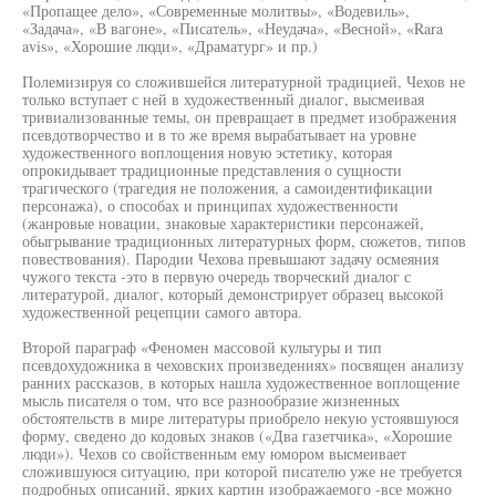
«Пропащее дело», «Современные молитвы», «Водевиль»,
«Задача», «В вагоне», «Писатель», «Неудача», «Весной», «Rara
avis», «Хорошие люди», «Драматург» и пр.)
Полемизируя со сложившейся литературной традицией, Чехов не
только вступает с ней в художественный диалог, высмеивая
тривиализованные темы, он превращает в предмет изображения
псевдотворчество и в то же время вырабатывает на уровне
художественного воплощения новую эстетику, которая
опрокидывает традиционные представления о сущности
трагического (трагедия не положения, а самоидентификации
персонажа), о способах и принципах художественности
(жанровые новации, знаковые характеристики персонажей,
обыгрывание традиционных литературных форм, сюжетов, типов
повествования). Пародии Чехова превышают задачу осмеяния
чужого текста -это в первую очередь творческий диалог с
литературой, диалог, который демонстрирует образец высокой
художественной рецепции самого автора.
Второй параграф «Феномен массовой культуры и тип
псевдохудожника в чеховских произведениях» посвящен анализу
ранних рассказов, в которых нашла художественное воплощение
мысль писателя о том, что все разнообразие жизненных
обстоятельств в мире литературы приобрело некую устоявшуюся
форму, сведено до кодовых знаков («Два газетчика», «Хорошие
люди»). Чехов со свойственным ему юмором высмеивает
сложившуюся ситуацию, при которой писателю уже не требуется
подробных описаний, ярких картин изображаемого -все можно