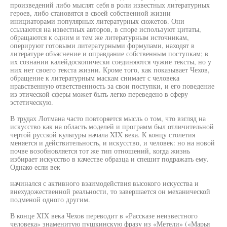
произведений либо мыслят себя в роли известных литературных
героев, либо становятся в своей собственной жизни
инициаторами популярных литературных сюжетов. Они
ссылаются на известных авторов, в споре используют цитаты,
обращаются к одним и тем же литературным источникам,
оперируют готовыми литературными формулами, находят в
литературе объяснение и оправдание собственным поступкам; в
их сознании калейдоскопически соединяются чужие тексты, но у
них нет своего текста жизни. Кроме того, как показывает Чехов,
обращение к литературным маскам снимает с человека
нравственную ответственность за свои поступки, и его поведение
из этической сферы может быть легко переведено в сферу
эстетическую.
В трудах Лотмана часто повторяется мысль о том, что взгляд на
искусство как на область моделей и программ был отличительной
чертой русской культуры начала XIX века. К концу столетия
меняется и действительность, и искусство, и человек: но на новой
почве возобновляется тот же тип отношений, когда жизнь
избирает искусство в качестве образца и спешит подражать ему.
Однако если век
начинался с активного взаимодействия высокого искусства и
внехудожественной реальности, то завершается он механической
подменой одного другим.
В конце XIX века Чехов переводит в «Рассказе неизвестного
человека» знаменитую пушкинскую фразу из «Метели» («Марья