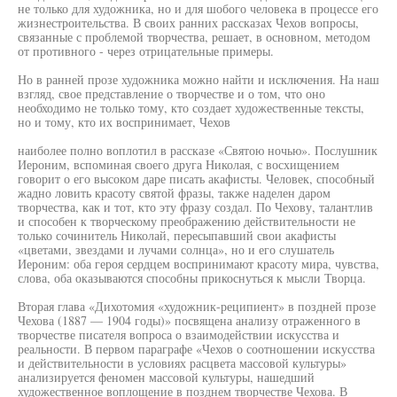
не только для художника, но и для шобого человека в процессе его
жизнестроительства. В своих ранних рассказах Чехов вопросы,
связанные с проблемой творчества, решает, в основном, методом
от противного - через отрицательные примеры.
Но в ранней прозе художника можно найти и исключения. На наш
взгляд, свое представление о творчестве и о том, что оно
необходимо не только тому, кто создает художественные тексты,
но и тому, кто их воспринимает, Чехов
наиболее полно воплотил в рассказе «Святою ночью». Послушник
Иероним, вспоминая своего друга Николая, с восхищением
говорит о его высоком даре писать акафисты. Человек, способный
жадно ловить красоту святой фразы, также наделен даром
творчества, как и тот, кто эту фразу создал. По Чехову, талантлив
и способен к творческому преображению действительности не
только сочинитель Николай, пересыпавший свои акафисты
«цветами, звездами и лучами солнца», но и его слушатель
Иероним: оба героя сердцем воспринимают красоту мира, чувства,
слова, оба оказываются способны прикоснуться к мысли Творца.
Вторая глава «Дихотомия «художник-реципиент» в поздней прозе
Чехова (1887 — 1904 годы)» посвящена анализу отраженного в
творчестве писателя вопроса о взаимодействии искусства и
реальности. В первом параграфе «Чехов о соотношении искусства
и действительности в условиях расцвета массовой культуры»
анализируется феномен массовой культуры, нашедший
художественное воплощение в позднем творчестве Чехова. В