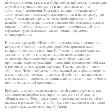
несогласие с теми, кто, как и Добролюбов, продолжает утверждать
служебную функцию искусства и не признавать за ним
эстетической автономии. Подчеркивая влияние утилитарной
эстетики как на читательскую аудиторию, так и на литературную
среду, Чехов предостерегал от того, чтобы писатели видели
назначение литературы только в решении общественных задач, в
отражении действительности, а читатели стремились найти на
страницах художественных текстов четкие программы
жизнеустройства.
В третьем параграфе «Чехов о единстве творческой личности в
искусстве и жизни» исследуется проблема артистического
восприятия искусства и жизни. По Чехову, в каждом человеке
заложено тяготение к прекрасному, но невозможно дать
логическое объяснение тому, при каких обстоятельствах
происходит встреча-узнавание, понимание эстетического объекта,
в том числе произведения искусства. Так, например, в повести
«Три года» Чехов изображает очень важный для героини момент,
когда она вдруг неожиданно для самой себя начинает понимать и,
следовательно, принимать живопись, но при этом никак не может
понять, что же с ней произошло.
Безусловно, среди чеховских персонажей существуют и те, кто
абсолютно неспособен к восприятию искусства («Ариадна»,
«Попрыгунья»), Тема профанации творчества является одной из
главных в рассказе «Ионыч». Но Чехов не отказывает в тяготении
к красоте даже жителям города С. Автор