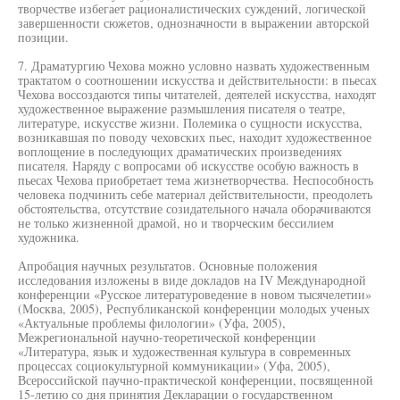
творчестве избегает рационалистических суждений, логической
завершенности сюжетов, однозначности в выражении авторской
позиции.
7. Драматургию Чехова можно условно назвать художественным
трактатом о соотношении искусства и действительности: в пьесах
Чехова воссоздаются типы читателей, деятелей искусства, находят
художественное выражение размышления писателя о театре,
литературе, искусстве жизни. Полемика о сущности искусства,
возникавшая по поводу чеховских пьес, находит художественное
воплощение в последующих драматических произведениях
писателя. Наряду с вопросами об искусстве особую важность в
пьесах Чехова приобретает тема жизнетворчества. Неспособность
человека подчинить себе материал действительности, преодолеть
обстоятельства, отсутствие созидательного начала оборачиваются
не только жизненной драмой, но и творческим бессилием
художника.
Апробация научных результатов. Основные положения
исследования изложены в виде докладов на IV Международной
конференции «Русское литературоведение в новом тысячелетии»
(Москва, 2005), Республиканской конференции молодых ученых
«Актуальные проблемы филологии» (Уфа, 2005),
Межрегиональной научно-теоретической конференции
«Литература, язык и художественная культура в современных
процессах социокультурной коммуникации» (Уфа, 2005),
Всероссийской паучно-практической конференции, посвященной
15-летию со дня принятия Декларации о государственном