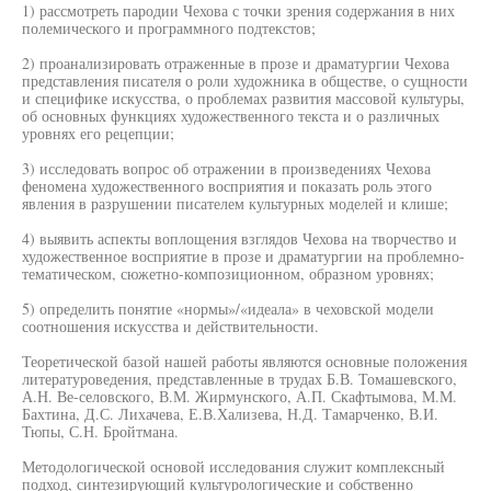
1) рассмотреть пародии Чехова с точки зрения содержания в них
полемического и программного подтекстов;
2) проанализировать отраженные в прозе и драматургии Чехова
представления писателя о роли художника в обществе, о сущности
и специфике искусства, о проблемах развития массовой культуры,
об основных функциях художественного текста и о различных
уровнях его рецепции;
3) исследовать вопрос об отражении в произведениях Чехова
феномена художественного восприятия и показать роль этого
явления в разрушении писателем культурных моделей и клише;
4) выявить аспекты воплощения взглядов Чехова на творчество и
художественное восприятие в прозе и драматургии на проблемно-
тематическом, сюжетно-композиционном, образном уровнях;
5) определить понятие «нормы»/«идеала» в чеховской модели
соотношения искусства и действительности.
Теоретической базой нашей работы являются основные положения
литературоведения, представленные в трудах Б.В. Томашевского,
А.Н. Ве-селовского, В.М. Жирмунского, А.П. Скафтымова, М.М.
Бахтина, Д.С. Лихачева, Е.В.Хализева, Н.Д. Тамарченко, В.И.
Тюпы, С.Н. Бройтмана.
Методологической основой исследования служит комплексный
подход, синтезирующий культурологические и собственно