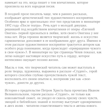
намекает на это, когда пишет о том впечатлении, которое
произвела на всех народная песня.
В поздней прозе писатель чаще, чем в ранних рассказах,
изображает артистический тип художественного восприятия.
Особенно ярко и оригинально этот тип представлен в миниатюре
1892 года «После театра». Речь идет о молодой девушке,
решившей под воздействием впечатления от оперы «Евгений
Онегин» первой признаться в любви, хотя своего Онегина у нее
пока нет. Игра героини является творческой: жизнь и искусство
гармонически дополняют в ее воображении друг друга. Именно в
этом рассказе художественное восприятие трактуется автором как
особого рода понимание, когда происходит «превращение чужого
в свое-чужое»3. В миниатюре на три страницы Чехов показал, как
легко находит настоящее искусство путь к сердцу, которое
интенсивно ошущает поэзию жизни.
Мысль о том, что творческий читатель сам может выступать в
роли творца, художника, выражена в рассказе «Студент», герой
которого способен глубоко прочувствовать чужой текст,
восполнить его своим опытом и, восприняв уже как «свое-
чужое», донести до других.
История о предательстве Петром Христа была прочитана Иваном
Великопольским, героем рассказа «Студент», не только как
новозаветный сюжет, он увидел ее сквозь призму своих чувств,
эмоций и библейских знаний и поэтому выступает одновременно
в двух ролях - читателя существующего текста и автора нового.