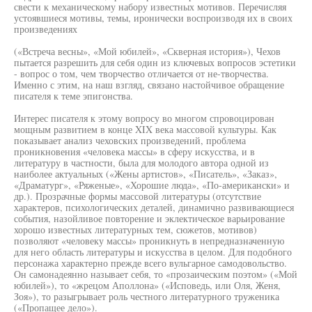
свести к механическому набору известных мотивов. Перечисляя
устоявшиеся мотивы, темы, иронически воспроизводя их в своих
произведениях
(«Встреча весны», «Мой юбилей», «Скверная история»), Чехов
пытается разрешить для себя один из ключевых вопросов эстетики
- вопрос о том, чем творчество отличается от не-творчества.
Именно с этим, на наш взгляд, связано настойчивое обращение
писателя к теме эпигонства.
Интерес писателя к этому вопросу во многом спровоцирован
мощным развитием в конце XIX века массовой культуры. Как
показывает анализ чеховских произведений, проблема
проникновения «человека массы» в сферу искусства, и в
литературу в частности, была для молодого автора одной из
наиболее актуальных («Жены артистов», «Писатель», «Заказ»,
«Драматург», «Ряженые», «Хорошие люда», «По-американски» и
др.). Прозрачные формы массовой литературы (отсутствие
характеров, психологических деталей, динамично развивающиеся
события, назойливое повторение и эклектическое варьирование
хорошо известных литературных тем, сюжетов, мотивов)
позволяют «человеку массы» проникнуть в непредназначенную
для него область литературы и искусства в целом. Для подобного
персонажа характерно прежде всего вульгарное самодовольство.
Он самонадеянно называет себя, то «прозаическим поэтом» («Мой
юбилей»), то «жрецом Аполлона» («Исповедь, или Оля, Женя,
Зоя»), то разыгрывает роль честного литературного труженика
(«Пропащее дело»).