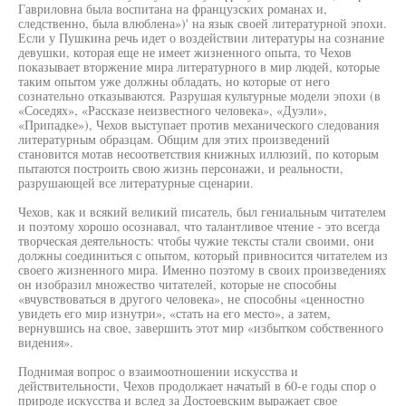
Гавриловна была воспитана на французских романах и,
следственно, была влюблена»)' на язык своей литературной эпохи.
Если у Пушкина речь идет о воздействии литературы на сознание
девушки, которая еще не имеет жизненного опыта, то Чехов
показывает вторжение мира литературного в мир людей, которые
таким опытом уже должны обладать, но которые от него
сознательно отказываются. Разрушая культурные модели эпохи (в
«Соседях», «Рассказе неизвестного человека», «Дуэли»,
«Припадке»), Чехов выступает против механического следования
литературным образцам. Общим для этих произведений
становится мотав несоответствия книжных иллюзий, по которым
пытаются построить свою жизнь персонажи, и реальности,
разрушающей все литературные сценарии.
Чехов, как и всякий великий писатель, был гениальным читателем
и поэтому хорошо осознавал, что талантливое чтение - это всегда
творческая деятельность: чтобы чужие тексты стали своими, они
должны соединиться с опытом, который привносится читателем из
своего жизненного мира. Именно поэтому в своих произведениях
он изобразил множество читателей, которые не способны
«вчувствоваться в другого человека», не способны «ценностно
увидеть его мир изнутри», «стать на его место», а затем,
вернувшись на свое, завершить этот мир «избытком собственного
видения».
Поднимая вопрос о взаимоотношении искусства и
действительности, Чехов продолжает начатый в 60-е годы спор о
природе искусства и вслед за Достоевским выражает свое