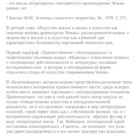
- эта мысль неоднократно повторяется в произведениях Чехова
разных лет.
5 Бахтин М.М. Эстетика словесного творчества. М., 1979. С.371.
В третьей главе «Искусство жизни и жизнь в искусстве как
сквозные мотивы драматургии Чехова» рассматривается вопрос о
творчестве в жизни и в искусстве как ключевой при
характеристике большинства персонажей чеховских пьес.
Первый параграф «Художественное («Безотцовщина») и
теоретическое (полемика вокруг «Иванова») осмысление вопроса
о соотношении действительности и литературы» посвящен
исследованию пьес, в которых в опосредовашгой форме
отразились споры об искусстве современников Чехова.
В «Безотцовщине» автором широко представлены различные типы
читательского восприятия художественного текста, среди которых
особое место занимают персонажи с олитературенным сознанием.
Примечательно, что уже в этой ранней пьесе автор показал не
только отождествление искусства и внехудожественной
реальности, но и его результат: погружаясь в мир литературных
иллюзий, герой теряет связь как с собственной жизнью, так и с
восприятием окружающей действительности, обретает футляр в
виде литературных масок. Так, Войницев, поглощенный идеей
постановки шекспировского «Гамлета», не понимает, что роли
уже давно распределены и в его жизни трагедия уже разыграна.