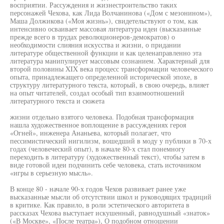
восприятии. Рассуждения и жизнестроительство таких
персонажей Чехова, как Лида Волчанинова («Дом с мезонином»),
Маша Должикова («Моя жизнь»), свидетельствуют о том, как
интенсивно осваивает массовая литература идеи (высказанные
прежде всего в трудах революционеров-демократов) о
необходимости слияния искусства и жизни, о придании
литературе общественной функции и как целенаправленно эта
литература манипулирует массовым сознанием. Характерный для
второй половины XIX века процесс трансформации человеческого
опыта, принадлежащего определенной исторической эпохе, в
структуру литературного текста, который, в свою очередь, влияет
на опыт читателей, создал особый тип взаимоотношений
литературного текста и сюжета
жизни отдельно взятого человека. Подобная трансформация
нашла художественное воплощение в рассуждениях героя
«Огней», инженера Ананьева, который полагает, что
пессимистический нигилизм, вошедший в моду у публики в 70-х
годах (человеческий опыт), в начале 80-х стал понемногу
переходить в литературу (художественный текст), чтобы затем в
виде готовой идеи подчинить себе человека, стать источником
«игры в серьезную мысль».
В конце 80 - начале 90-х годов Чехов развивает ранее уже
высказанные мысли об отсутствии школ и руководящих традиций
в критике. Как правило, в роли эстетического авторитета в
рассказах Чехова выступает искушенный, равнодушный «знаток»
(«В Москве», «После театра»), О подобном отношении