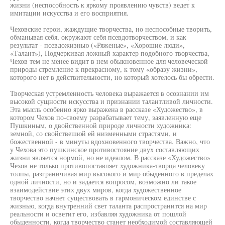
жизни (неспособность к яркому проявлению чувств) ведет к
имитации искусства и его восприятия.
Чеховские герои, жаждущие творчества, но неспособные творить,
обманывая себя, окружают себя псевдотворчеством, и как
результат - псевдожизнью («Ряженые», «Хорошие люди»,
«Талант»), Подчеркивая ложный характер подобного творчества,
Чехов тем не менее видит в нем обыкновенное для человеческой
природы стремление к прекрасному, к тому «образу жизни»,
которого нет в действительности, но который хотелось бы обрести.
Творческая устремленность человека выражается в осознании им
высокой сущности искусства и признании талантливой личности.
Эта мысль особенно ярко выражена в рассказе «Художество», в
котором Чехов по-своему разрабатывает тему, заявленную еще
Пушкиным, о двойственной природе личности художника:
земной, со свойствешюй ей низменными страстями, и
божественной - в минуты вдохновенного творчества. Важно, что
у Чехова это пушкинское противостояние двух составляющих
жизни является нормой, но не идеалом. В рассказе «Художество»
Чехов не только противопоставляет художника-творца человеку
толпы, разграничивая мир высокого и мир обыденного в пределах
одной личности, но и задается вопросом, возможно ли такое
взаимодействие этих двух миров, когда художественное
творчество начнет существовать в гармоническом единстве с
жизнью, когда внутренний свет таланта распространится на мир
реальности и осветит его, избавляя художника от пошлой
обыденности, когда творчество станет необходимой составляющей