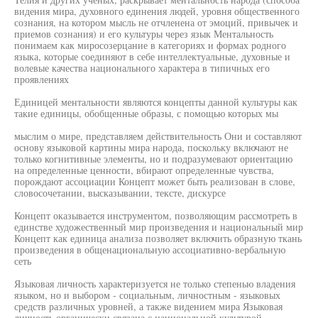
видения мира, духовного единения людей, уровня общественного
сознания, на котором мысль не отчленена от эмоций, привычек и
приемов сознания) и его культуры через язык Ментальность
понимаем как миросозерцание в категориях и формах родного
языка, которые соединяют в себе интеллектуальные, духовные и
волевые качества национального характера в типичных его
проявлениях
Единицей ментальности являются концепты данной культуры как
такие единицы, обобщенные образы, с помощью которых мы
мыслим о мире, представляем действительность Они и составляют
основу языковой картины мира народа, поскольку включают не
только когнитивные элементы, но и подразумевают ориентацию
на определенные ценности, вбирают определенные чувства,
порождают ассоциации Концепт может быть реализован в слове,
словосочетании, высказывании, тексте, дискурсе
Концепт оказывается инструментом, позволяющим рассмотреть в
единстве художественный мир произведения и национальный мир
Концепт как единица анализа позволяет включить образную ткань
произведения в общенациональную ассоциативно-вербальную
сеть
Языковая личность характеризуется не только степенью владения
языком, но и выбором - социальным, личностным - языковых
средств различных уровней, а также видением мира Языковая
личность органически связана с национальной культурой