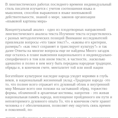
В лингвистических работах последнего времени индивидуальный
стиль писателя изучается с учетом соотношения языка и
мышления, способов выражения в языке внеязыковой
действительности, знаний о мире, законов организации
«языковой картины мира»
Концептуальный анализ - одно из плодотворных направлений
лингвистического анализа текста Изучение текста осуществлялось
с разных методологических позиций Внимание исследователей
привлекали вопросы «что такое текст7», «каковы его критерии,
размеры?» «как текст сохраняет и транслирует культуру?» и так
далее Ответы на многие вопросы еще не найдены Много загадок
еще осталось в плане выяснения национального и индивидуально-
специфичного в том или ином тексте, в частности, .насколько
адекватно и полно в нем могу быть переданы народные традиции,
обряды и, в конечном счете, менталитет той или иной нации
Богатейшее культурное наследие народа уходит корнями в глубь
веков, в национальный жизненный уклад «Традиции народа -это
то, что полнее всего отражает его духовный облик и внутренний
мир Меньше всего они похожи на застывший обряд, торжество
формы, облаченной в архаичные костюмы, напротив - это живая
национальная память народа, воплощение пройденного им пути и
неповторимого духовного опыта То, что в конечном счете хранит
человека о г обезличивания, позволяет ему ощутить связь времен
и поколений, по-
лучить необходимую в трудную минуту поддержку и жизненную