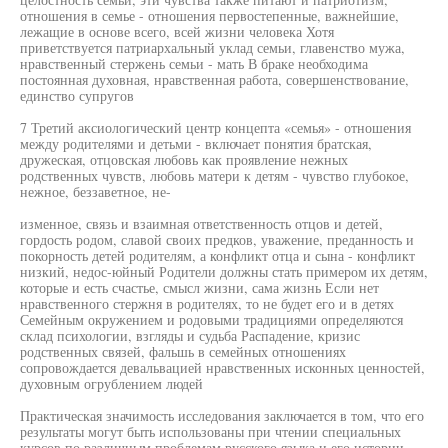
отношения в семье - отношения первостепенные, важнейшие,
лежащие в основе всего, всей жизни человека Хотя
приветствуется патриархальный уклад семьи, главенство мужа,
нравственный стержень семьи - мать В браке необходима
постоянная духовная, нравственная работа, совершенствование,
единство супругов
7 Третий аксиологический центр концепта «семья» - отношения
между родителями и детьми - включает понятия братская,
дружеская, отцовская любовь как проявление нежных
родственных чувств, любовь матери к детям - чувство глубокое,
нежное, беззаветное, не-
изменное, связь и взаимная ответственность отцов и детей,
гордость родом, славой своих предков, уважение, преданность и
покорность детей родителям, а конфликт отца и сына - конфликт
низкий, недос-юйный Родители должны стать примером их детям,
которые и есть счастье, смысл жизни, сама жизнь Если нет
нравственного стержня в родителях, то не будет его и в детях
Семейным окружением и родовыми традициями определяются
склад психологии, взгляды и судьба Распадение, кризис
родственных связей, фальшь в семейных отношениях
сопровождается девальвацией нравственных исконных ценностей,
духовным огрублением людей
Практическая значимость исследования заключается в том, что его
результаты могут быть использованы при чтении специальных
курсов по различным проблемам русского языка и его истории,