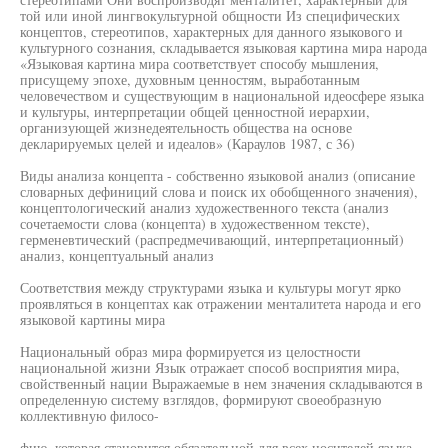
той или иной лингвокультурной общности Из специфических
концептов, стереотипов, характерных для данного языкового и
культурного сознания, складывается языковая картина мира народа
«Языковая картина мира соответствует способу мышления,
присущему эпохе, духовным ценностям, выработанным
человечеством и существующим в национальной идеосфере языка
и культуры, интерпретации общей ценностной иерархии,
организующей жизнедеятельность общества на основе
декларируемых целей и идеалов» (Караулов 1987, с 36)
Виды анализа концепта - собственно языковой анализ (описание
словарных дефиниций слова и поиск их обобщенного значения),
концептологический анализ художественного текста (анализ
сочетаемости слова (концепта) в художественном тексте),
герменевтический (распредмечивающий, интерпретационный)
анализ, концептуальный анализ
Соответствия между структурами языка и культуры могут ярко
проявляться в концептах как отражении менталитета народа и его
языковой картины мира
Национальный образ мира формируется из целостности
национальной жизни Язык отражает способ восприятия мира,
свойственный нации Выражаемые в нем значения складываются в
определенную систему взглядов, формируют своеобразную
коллективную филосо-
фию, которая становится обязательной для всех носителей языка