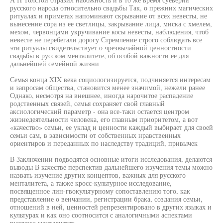
русского народа относительно свадьбы Так, о прежних магических
ритуалах и приметах напоминают скрывание от всех невесты, не
вынесение сора из ее светлицы, закрывание лица, миска с хмелем,
мехом, червонцами укручивание косы невесты, наблюдения, чтоб
невесте не перебегали дорогу Стремление строго соблюдать все
эти ритуалы свидетельствует о чрезвычайной ценностности
свадьбы в русском менталитете, об особой важности ее для
дальнейшей семейной жизни
Семья конца XIX века социологизируется, подчиняется интересам
и запросам общества, становится менее значимой, нежели ранее
Однако, несмотря на внешнее, иногда нарочитое распадение
родственных связей, семья сохраняет свой главный
аксиологический параметр - она все-таки остается центром
жизнедеятельности человека, его главным приоритетом, а вот
«качество» семьи, ее уклад и ценности каждый выбирает для своей
семьи сам, в зависимости от собственных нравственных
ориентиров и переданных по наследству традиций, привычек
В Заключении подводятся основные итоги исследования, делаются
выводы В качестве перспектив дальнейшего изучения темы можно
назвать изучение других концептов, важных для русского
менталитета, а также кросс-культурное исследование,
посвященное лин-гвокультурному сопоставлению того, как
представление о венчании, регистрации брака, создания семьи,
отношений в ней, ценностей репрезентировано в других языках и
культурах и как оно соотносится с аналогичными аспектами
русского менталитета