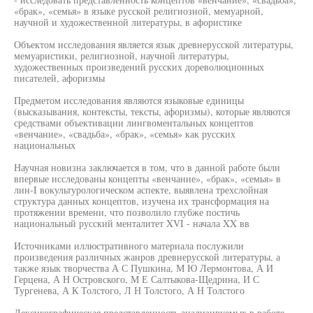
«брак», «семья» в языке русской религиозной, мемуарной,
научной и художественной литературы, в афористике
Объектом исследования является язык древнерусской литературы,
мемуаристики, религиозной, научной литературы,
художественных произведений русских дореволюционных
писателей, афоризмы
Предметом исследования являются языковые единицы
(высказывания, контексты, тексты, афоризмы), которые являются
средствами объективации лингвоментальных концептов
«венчание», «свадьба», «брак», «семья» как русских
национальных
Научная новизна заключается в том, что в данной работе были
впервые исследованы концепты «венчание», «брак», «семья» в
лин-I вокультурологическом аспекте, выявлена трехслойная
структура данных концептов, изучена их трансформация на
протяжении времени, что позволило глубже постичь
национальный русский менталитет XVI - начала XX вв
Источниками иллюстративного материала послужили
произведения различных жанров древнерусской литературы, а
также язык творчества А С Пушкина, М Ю Лермонтова, А И
Герцена, А Н Островского, М Е Салтыкова-Щедрина, И С
Тургенева, А К Толстого, Л Н Толстого, А Н Толстого
Лексикографическая представленность анализируемых в работе