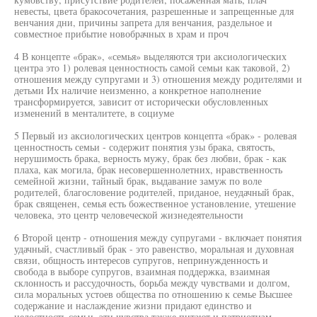
невесты, цвета бракосочетания, разрешенные и запрещенные для
венчания дни, причины запрета для венчания, раздельное и
совместное прибытие новобрачных в храм и проч
4 В концепте «брак», «семья» выделяются три аксиологических
центра это 1) ролевая ценностность самой семьи как таковой, 2)
отношения между супругами и 3) отношения между родителями и
детьми Их наличие неизменно, а конкретное наполнение
трансформируется, зависит от исторически обусловленных
изменений в менталитете, в социуме
5 Первый из аксиологических центров концепта «брак» - ролевая
ценностность семьи - содержит понятия узы брака, святость,
нерушимость брака, верность мужу, брак без любви, брак - как
плаха, как могила, брак несовершеннолетних, нравственность
семейной жизни, тайный брак, выдавание замуж по воле
родителей, благословение родителей, приданое, неудачный брак,
брак священен, семья есть божественное установление, утешение
человека, это центр человеческой жизнедеятельности
6 Второй центр - отношения между супругами - включает понятия
удачный, счастливый брак - это равенство, моральная и духовная
связи, общность интересов супругов, непринужденность и
свобода в выборе супругов, взаимная поддержка, взаимная
склонность и рассудочность, борьба между чувствами и долгом,
сила моральных устоев общества по отношению к семье Высшее
содержание и наслаждение жизни придают единство и
целостность семьи, эти чувства также питают и патриотизм,