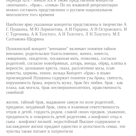
«венчание», «брак», «семья» По их языковой репрезентации
можно составить представление о русском национальном
менталитете того времени
Наиболее ярко указанные концепты представлены в творчестве А
С Пушкина, М Ю Лермонтова, А И Герцена, А Н Островского, И
С Тургенева, А К Толстого, А Н Толстого, Л Н Толстого, М Е
Салтыкова-Щедрина
Пушкинский концепт "венчание" включает понятия тайное
венчание, родительское благословение, жених, невеста,
священник, свидетели, посаженая мать, помолвка, согласие
родителей, согласие новобрачных, алтарь, венцы, обряд, клятва в
верности, целование креста, сваха, расплетение косы, плач
невесты, церковь, пение, кольца Концепт «брак» в языке
произведений Пушкина содержит понятия узы брака, святость,
нерушимость брака, верность мужу, брак без любви, брак - как
плаха, как могила, брак несовершеннолетних, нравственность
семейной
жизни, тайный брак, выдавание замуж по воле родителей,
приданое, неудачный брак, связь и взаимная ответственность
отцов и детей, гордость родом, славой своих предков, уважение,
преданность и покорность детей родителям, а конфликт отца и
сына - конфликт низкий, недостойный Высшее содержание и
наслаждение жизни придают единство и целостность семьи, эти
чувства также питают и патриотизм