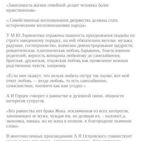
«Зависимость жизни семейной делает человека более
нравственным»
«.Семейственные воспоминания дворянства должны стать
историческими воспоминаниями народа»
У М Ю Лермонтова отражены пышность празднования свадьбы по
строго заведенному порядку, на ней обязательны веселье, музыка,
радушие, гостеприимство, всяческое демонстрирование щедрости,
романтическая, платоническая любовь барышень, благословение
родителей, верность женщины любимому до самозабвения,
братская, дружеская, отцовская любовь как проявление нежных
родственных чувств, например
«Если мне скажут, что нельзя любить сестру так пылко, вот мой
ответ любовь — везде любовь, то есть самозабвение,
сумасшествие, назовите как вам угодно »
А И Герцен говорит о равенстве и духовной связи, общности
интересов супругов
«Без равенства нет брака Жена, исключенная из всех интересов,
занимающих ее мужа, чуждая им, не делящая их, - наложит¡а,
экономка, нянька, но не жена в полном, в благородном значении
слова»
В многочисленных произведениях А Н Островского главенствует
мысль о том, что семья - утешение человека, брак священен,