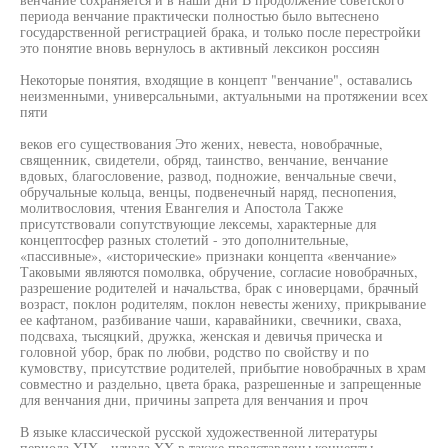
периода венчание практически полностью было вытеснено
государственной регистрацией брака, и только после перестройки
это понятие вновь вернулось в активный лексикон россиян
Некоторые понятия, входящие в концепт "венчание", оставались
неизменными, универсальными, актуальными на протяжении всех
пяти
веков его существования Это жених, невеста, новобрачные,
священник, свидетели, обряд, таинство, венчание, венчание
вдовых, благословение, развод, подножие, венчальные свечи,
обручальные кольца, венцы, подвенечный наряд, песнопения,
молитвословия, чтения Евангелия и Апостола Также
присутствовали сопутствующие лексемы, характерные для
концептосфер разных столетий - это дополнительные,
«пассивные», «исторические» признаки концепта «венчание»
Таковыми являются помолвка, обручение, согласие новобрачных,
разрешение родителей и начальства, брак с иноверцами, брачный
возраст, поклон родителям, поклон невесты жениху, прикрывание
ее кафтаном, разбивание чаши, каравайники, свечники, сваха,
подсваха, тысяцкий, дружка, женская и девичья прическа и
головной убор, брак по любви, родство по свойству и по
кумовству, присутствие родителей, прибытие новобрачных в храм
совместно и раздельно, цвета брака, разрешенные и запрещенные
для венчания дни, причины запрета для венчания и проч
В языке классической русской художественной литературы
периода XIX - начала XX в также представлены концепты