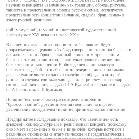
изучению концепта «венчание» как традиции, обряда, ритуала,
таинства в представлении основы русской семьи, исследуется
представленность концептов венчание, свадьба, брак, семья» в
языке русской религиоз-
ной, мемуарной, научной и классической художественной
литературы с XVI века по начало XX в
В нашем исследовании под понятием "венчание" будет
подразумеваться церковный обряд совершения таинства брака, т е
венчание - это и обряд, связанный с внешним проявлением
бракосочетания, и таинство, свидетельствующее о духовном,
божественном наполнении В обиходе венчание зачастую
называют свадьбой - это абсолютно неверно, так как на самом
деле венчание является частью свадебного обряда, в который
разные исследователи включают два или три элемента сговор
(помолвка), венчание, свадьба (В А Руднев) и венчание и свадьба
(Т А Бернштам, С В Булгаков)
Понятие "венчание" было рассмотрено в значении
"бракосочетание", другие значения (венчание на царство,
увенчивание победителей) нами не принимались во внимание
Предпринятое исследование показало, что «венчание» есть
языковой, социокультурный и религиозный концепт, поскольку
оно имеет выражение в языке в виде слов, которые вступают в
различные отношения синтагматические и парадигматические,
обладает широкими деривационными возможностями и отмечено