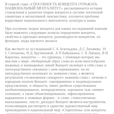
В первой главе «СПОСОБНОСТЬ КОНЦЕПТА ОТРАЖАТЬ
НАЦИОНАЛЬНЫЙ МЕНТАЛИТЕТ» рассматривается история
становления и развития теории концепта в системе логической
семантики и когнитивной лингвистики, изучается проблема
корреляции национального менталитета, культуры и языка
При изучении теории концепта для наших исследований важным
было выяснить следующие аспекты определение концепта,
свойства и признаки концепта, разновидности концептов, их
функции, виды научного анализа
Как явствует из исследований С А Аскольдова, Д С Лихачева, 10
С Степанова, Н Д Арутюновой, А П Бабушкина, С X Ляпина, В И
Карасика, концепты — это единицы, с помощью которых мы
мыслим о мире, обобщенный образ слова во всем многообразии
языковых и внеязыковых связей Концепт включает в себя слово и
непосредственно связанное с ним переживание, он не
непосредственно возникает из значения слова, а является
результатом столкновения словарного значения слова с личным и
народным опытом Концепт -одновременно и индивидуальное
представление, и общность, имеет двойное существование
необъективированное, неопределенное, идеальное (как элемент
сознания), а также объективированное, зафиксированное,
выраженное в знаковых формах - в слове, словосочетании,
высказывании, тексте, дискурсе Концепт является инструментом,
позволяющим рассмотреть в единстве художественный мир
произведения и национальный мир «Стереотипы» или концепты
«широкого культурного сознания» не могут возникнуть вне