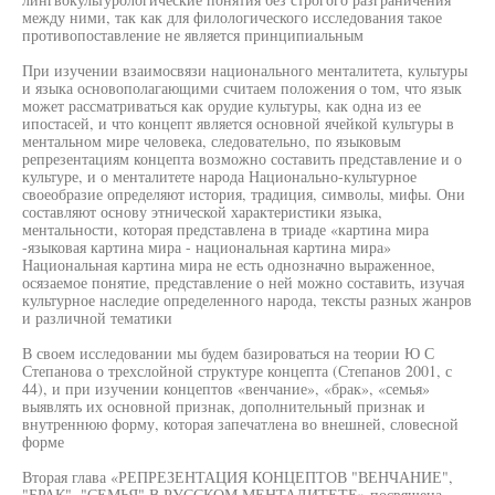
между ними, так как для филологического исследования такое
противопоставление не является принципиальным
При изучении взаимосвязи национального менталитета, культуры
и языка основополагающими считаем положения о том, что язык
может рассматриваться как орудие культуры, как одна из ее
ипостасей, и что концепт является основной ячейкой культуры в
ментальном мире человека, следовательно, по языковым
репрезентациям концепта возможно составить представление и о
культуре, и о менталитете народа Национально-культурное
своеобразие определяют история, традиция, символы, мифы. Они
составляют основу этнической характеристики языка,
ментальности, которая представлена в триаде «картина мира
-языковая картина мира - национальная картина мира»
Национальная картина мира не есть однозначно выраженное,
осязаемое понятие, представление о ней можно составить, изучая
культурное наследие определенного народа, тексты разных жанров
и различной тематики
В своем исследовании мы будем базироваться на теории Ю С
Степанова о трехслойной структуре концепта (Степанов 2001, с
44), и при изучении концептов «венчание», «брак», «семья»
выявлять их основной признак, дополнительный признак и
внутреннюю форму, которая запечатлена во внешней, словесной
форме
Вторая глава «РЕПРЕЗЕНТАЦИЯ КОНЦЕПТОВ "ВЕНЧАНИЕ",
"БРАК", "СЕМЬЯ" В РУССКОМ МЕНТАЛИТЕТЕ» посвящена