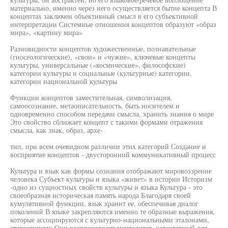
материально, именно через него осуществляется бытие концепта В
концептах заключен объективный смысл в его субъективной
интерпретации Системные отношения концептов образуют «образ
мира», «картину мира»
Разновидности концептов художественные, познавательные
(гносеологические), «свои» и «чужие», ключевые концепты
культуры, универсальные («космические», философские)
категории культуры и социальные (культурные) категории,
категории национальной культуры
Функции концептов заместительная, символизация,
самоосознание, метаописательность, быть носителем и
одновременно способом передачи смысла, хранить знания о мире
Это свойство сближает концепт с такими формами отражения
смысла, как знак, образ, архе-
тип, при всем очевидном различии этих категорий Создание и
восприятие концептов - двусторонний коммуникативный процесс
Культура и язык как формы сознания отображают мировоззрение
человека Субъект культуры и языка «живет» в истории Историзм
-одно из сущностных свойств культуры и языка Культура - это
своеобразная историческая память народа Благодаря своей
кумулятивной функции, язык хранит ее, обеспечивая диалог
поколений В языке закрепляются именно те образные выражения,
которые ассоциируются с культурно-национальными эталонами,
стереотипами Они воспроизводят менталитет, характерный для