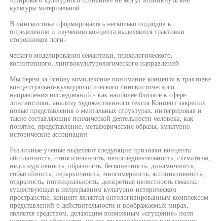
культуры материальной
В лингвистике сформировалось несколько подходов к
определению и изучению концепта выделяются трактовки
сторонников логи-
ческого моделирования семантики, психологического,
когнитивного, лингвокультурологического направлений
Мы берем за основу комплексное понимание концепта в трактовке
концептуально-культурологического лингвистического
направления исследований - как наиболее близкое к сфере
лингвистики, анализу художественного текста Концепт закрепил
новые представления о ментальных структурах, интегрировав и
такие составляющие психической деятельности человека, как
понятие, представление, метафорические образы, культурно-
исторические ассоциации
Различные ученые выделяют следующие признаки концепта
абсолютность, относительность, непоследовательность, схематизм,
недискурсивность, образность, бесконечность, динамичность,
событийность, иерархичность, многомерность, ассоциативность,
открытость, потенциальность, дискретная целостность смысла,
существующая в непрерывном культурно-историческом
пространстве, концепт является онтологизированным комплексом
представлений о действительности и воображаемых мирах,
является средством, делающим возможным «сгущение» поля
культуры, он абстрактен, но его языковое/речевое воплощение