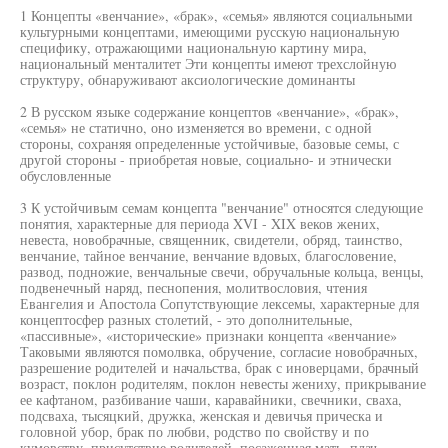
1 Концепты «венчание», «брак», «семья» являются социальными
культурными концептами, имеющими русскую национальную
специфику, отражающими национальную картину мира,
национальный менталитет Эти концепты имеют трехслойную
структуру, обнаруживают аксиологические доминанты
2 В русском языке содержание концептов «венчание», «брак»,
«семья» не статично, оно изменяется во времени, с одной
стороны, сохраняя определенные устойчивые, базовые семы, с
другой стороны - приобретая новые, социально- и этнически
обусловленные
3 К устойчивым семам концепта "венчание" относятся следующие
понятия, характерные для периода XVI - XIX веков жених,
невеста, новобрачные, священник, свидетели, обряд, таинство,
венчание, тайное венчание, венчание вдовых, благословение,
развод, подножие, венчальные свечи, обручальные кольца, венцы,
подвенечный наряд, песнопения, молитвословия, чтения
Евангелия и Апостола Сопутствующие лексемы, характерные для
концептосфер разных столетий, - это дополнительные,
«пассивные», «исторические» признаки концепта «венчание»
Таковыми являются помолвка, обручение, согласие новобрачных,
разрешение родителей и начальства, брак с иноверцами, брачный
возраст, поклон родителям, поклон невесты жениху, прикрывание
ее кафтаном, разбивание чаши, каравайники, свечники, сваха,
подсваха, тысяцкий, дружка, женская и девичья прическа и
головной убор, брак по любви, родство по свойству и по
кумовству, присутствие родителей, посаженная мать, плач