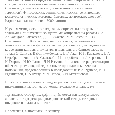
концептов основывается на материалах лингвистических
(толковых, этимологических, социальных и когнитивных
терминов), философских, энциклопедических, религиозных,
культурологических, историко-бытовых, логических словарей
Картотека включает около 2000 единиц
Научная методология исследования определена его целью и
задачами При изучении концепта мы опирались на работы С А
Ас-кольдова-Алексеева, Д С Лихачева, М М Бахтина, Ю С
Степанова, Е С Кубряковой, на положения, отраженные в
лингвистических и философских энциклопедиях, исследование
корреляции концепта, культуры и менталитета базировалось на
трудах Э Сепира, В фон Гумбольдта, В Г Гака, 10 Н Караулова, Б А
Серебренникова, В А Масловой, В В Воробьева, В И Карасика, В
И Тхорика, Н Ю Фанян, Л Н Рягузовой, выявление репрезентации
обычаев, ритуалов, обрядов в языке проводилось с учетом
положений, представленных в исследованиях В А Руднева, Е Н
Рядчиковой, С А Кушу, М Д Напсо, Э И Матхановой
В работе использовались следующие научные методы н приемы
индуктивный метод, метод концептуального анализа, ме-
тод анализа словарных дефиниций, метод контекстуального
анализа, интерпретация, диахронический метод, методика
поуровнего анализа концепта
Положения, выносимые на защиту