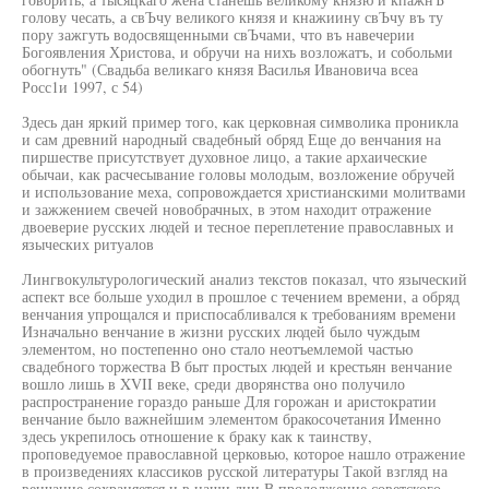
голову чесать, а свЪчу великого князя и кнажиину свЪчу въ ту
пору зажгуть водосвященными свЪчами, что въ навечерии
Богоявления Христова, и обручи на нихъ возложатъ, и собольми
обогнуть" (Свадьба великаго князя Василья Ивановича всеа
Росс1и 1997, с 54)
Здесь дан яркий пример того, как церковная символика проникла
и сам древний народный свадебный обряд Еще до венчания на
пиршестве присутствует духовное лицо, а такие архаические
обычаи, как расчесывание головы молодым, возложение обручей
и использование меха, сопровождается христианскими молитвами
и зажжением свечей новобрачных, в этом находит отражение
двоеверие русских людей и тесное переплетение православных и
языческих ритуалов
Лингвокультурологический анализ текстов показал, что языческий
аспект все больше уходил в прошлое с течением времени, а обряд
венчания упрощался и приспосабливался к требованиям времени
Изначально венчание в жизни русских людей было чуждым
элементом, но постепенно оно стало неотъемлемой частью
свадебного торжества В быт простых людей и крестьян венчание
вошло лишь в XVII веке, среди дворянства оно получило
распространение гораздо раньше Для горожан и аристократии
венчание было важнейшим элементом бракосочетания Именно
здесь укрепилось отношение к браку как к таинству,
проповедуемое православной церковью, которое нашло отражение
в произведениях классиков русской литературы Такой взгляд на
венчание сохраняется и в наши дни В продолжение советского