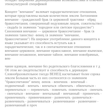
этнокультурной спецификой
Концепт "венчание" включает парадигматические отношения,
которые представлены малым количеством лексем Антонимия-
венчание - гражданский брак (в церковной трактовке - обряд
бракосочетания, совершенный недуховным лицом, сожительство)
- свадьба (в значении "народное или светское празднество")
Синонимия венчание — церковное бракосочетание - брак (в
значении таинства) -венец (в значении "венчание,
бракосочетание") На широкое употребление данного концепта в
языке указывает его способность вступать как в
парадигматические, так и в синтагматические отношения
венчание церковное, венчание православное, венчание языческое,
венчание незаконное, венчание тайное, венчание новобрачных,
вен-
чание вдовцов, венчание без родительского благословения и т д
Об этом же свидетельствует и способность к деривации
Словообразовательное гнездо ВЕНЕЦ насчитывает более сорока
лексем Большая часть из них соотносится со значением
"бракосочетание" венец -венок - венечник - венечный -
подвенечный - венчать - венчаться -обвенчать - обвенчаться -
перевенчаться — перевенчать - повенчать -повенчаться - свенчать
- свенчаться - венчание - венчальный - венчанный - привенчать -
привенчивать - привенчивание - развенчать -развенчаться -
развенчивать - развенчиваться - развенчивание - развенчание -
развенчанный и проч