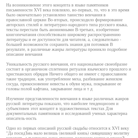
На возникновение этого концепта в языке памятников
письменности XVI века повлияло, во-первых, то, что в это время
было окончательно установлено таинство венчания в
православной церкви Во-вторых, происходило формирование
авторских стилей и литературно-народного типа русского языка,
тексты перестали быть анонимными В-третьих, изобретение
книгопечатания способствовало широкому распространению
литературы и ее доступности для читателя, а, следовательно -
большей возможности сохранить знания для потомков В
результате, в различные жанры литературы проникло подробное
описание венчания
Уникальность русского венчания, его национальное своеобразие
состоит в органичном сплетении ритуалов языческого прошлого и
христианских обрядов Ничего общего не имеют с православием
такие традиции, как употребление меха, разбивание женихом
сосуда, прикосновение невесты к обуви мужа, покрывание ее
головы полой кафтана, закрывание лица и т д
Изучение представленности венчания в языке различных жанров
русской литературы показало, что наиболее тенденциозен и
субъективен этот концепт в художественных текстах Для
документальных памятников и исследований ученых характерна
описатель-ность
Одно из первых описаний русской свадьбы относится к XVI веку
"Да посидЪвь мало велишь (великий князь) свящешшку молитву
говорить, а тысяцкаго жена станешь великому князю и кпажнЪ