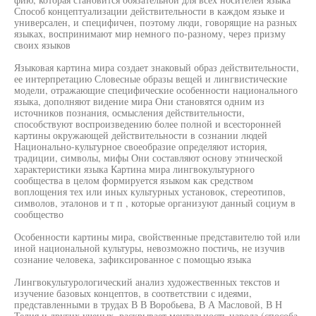
Способ концептуализации действительности в каждом языке и
универсален, и специфичен, поэтому люди, говорящие на разных
языках, воспринимают мир немного по-разному, через призму
своих языков
Языковая картина мира создает знаковый образ действительности,
ее интерпретацию Словесные образы вещей и лингвистические
модели, отражающие специфические особенности национального
языка, дополняют видение мира Они становятся одним из
источников познания, осмысления действительности,
способствуют воспроизведению более полной и всесторонней
картины окружающей действительности в сознании людей
Национально-культурное своеобразие определяют история,
традиции, символы, мифы Они составляют основу этнической
характеристики языка Картина мира лингвокультурного
сообщества в целом формируется языком как средством
воплощения тех или иных культурных установок, стереотипов,
символов, эталонов и т п , которые организуют данный социум в
сообщество
Особенности картины мира, свойственные представителю той или
иной национальной культуры, невозможно постичь, не изучив
сознание человека, зафиксированное с помощью языка
Лингвокультурологический анализ художественных текстов и
изучение базовых концептов, в соответствии с идеями,
представленными в трудах В В Воробьева, В А Масловой, В Н
Телия и других ученых, раскрывает ментальность народа (способа