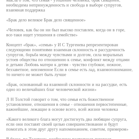
необходима непринужденность и свобода в выборе супругов,
взаимная поддержка
«Брак дело великое Брак дело священное»
«Человек, как бы он ни был высоко поставлен, когда он в горе,
все-таки ищет утешения в семействе»
Концепт «брак», «семья» у И С Тургенева репрезентирован
следующими понятиями взаимная склонность и рассудочность
супругов, борьба между чувствами и долгом, сила моральных
устоев общества по отношению к семье, конфликт между отцами
и детьми Любовь матери к детям - чувство глубокое, нежное,
беззаветное, неизменное Если в семье есть лад, взаимопонимание,
то ничего не может быть лучше
«Брак, основанный на взаимной склонности и на рассудке, есть
одно из величайших благ человеческой жизни»
Л Н Толстой говорит о том, что семья есть божественное
установление, отношения в семье - отношения первостепенные,
важнейшие, лежащие в основе всего, всей жизни человека
«Какого великого блага могут достигнуть два любящие супруга,
если они поставят своей целью совершенствование и будут
помогать в этом друг другу напоминанием, советом, примером»
В браке, по Толстому, необходима постоянная духовная,