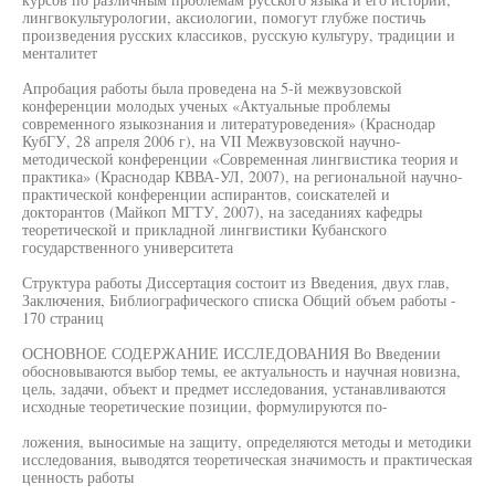
лингвокультурологии, аксиологии, помогут глубже постичь
произведения русских классиков, русскую культуру, традиции и
менталитет
Апробация работы была проведена на 5-й межвузовской
конференции молодых ученых «Актуальные проблемы
современного языкознания и литературоведения» (Краснодар
КубГУ, 28 апреля 2006 г), на VII Межвузовской научно-
методической конференции «Современная лингвистика теория и
практика» (Краснодар КВВА-УЛ, 2007), на региональной научно-
практической конференции аспирантов, соискателей и
докторантов (Майкоп МГТУ, 2007), на заседаниях кафедры
теоретической и прикладной лингвистики Кубанского
государственного университета
Структура работы Диссертация состоит из Введения, двух глав,
Заключения, Библиографического списка Общий объем работы -
170 страниц
ОСНОВНОЕ СОДЕРЖАНИЕ ИССЛЕДОВАНИЯ Во Введении
обосновываются выбор темы, ее актуальность и научная новизна,
цель, задачи, объект и предмет исследования, устанавливаются
исходные теоретические позиции, формулируются по-
ложения, выносимые на защиту, определяются методы и методики
исследования, выводятся теоретическая значимость и практическая
ценность работы