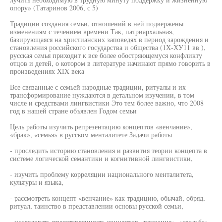
опору» (Татаринов 2006, с 5)
Традиции создания семьи, отношений в ней подвержены
изменениям с течением времени Так, патриархальная,
базирующаяся на христианских заповедях в период зарождения и
становления российского государства и общества (1Х-ХУ11 вв ),
русская семья приходит к все более обостряющемуся конфликту
отцов и детей, о котором в литературе начинают прямо говорить в
произведениях XIX века
Все связанные с семьей народные традиции, ритуалы и их
трансформирование нуждаются в детальном изучении, в том
числе и средствами лингвистики Это тем более важно, что 2008
год в нашей стране объявлен Годом семьи
Цель работы изучить репрезентацию концептов «венчание»,
«брак», «семья» в русском менталитете Задачи работы
- проследить историю становления и развития теории концепта в
системе логической семантики и когнитивной лингвистики,
- изучить проблему корреляции национального менталитета,
культуры и языка,
- рассмотреть концепт «венчание» как традицию, обычай, обряд,
ритуал, таинство в представлении основы русской семьи,
- исследовать представленность концептов «венчание», «свадьба»,