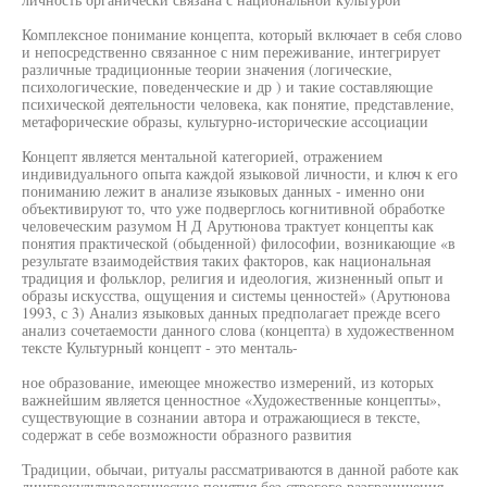
Комплексное понимание концепта, который включает в себя слово
и непосредственно связанное с ним переживание, интегрирует
различные традиционные теории значения (логические,
психологические, поведенческие и др ) и такие составляющие
психической деятельности человека, как понятие, представление,
метафорические образы, культурно-исторические ассоциации
Концепт является ментальной категорией, отражением
индивидуального опыта каждой языковой личности, и ключ к его
пониманию лежит в анализе языковых данных - именно они
объективируют то, что уже подверглось когнитивной обработке
человеческим разумом Н Д Арутюнова трактует концепты как
понятия практической (обыденной) философии, возникающие «в
результате взаимодействия таких факторов, как национальная
традиция и фольклор, религия и идеология, жизненный опыт и
образы искусства, ощущения и системы ценностей» (Арутюнова
1993, с 3) Анализ языковых данных предполагает прежде всего
анализ сочетаемости данного слова (концепта) в художественном
тексте Культурный концепт - это менталь-
ное образование, имеющее множество измерений, из которых
важнейшим является ценностное «Художественные концепты»,
существующие в сознании автора и отражающиеся в тексте,
содержат в себе возможности образного развития
Традиции, обычаи, ритуалы рассматриваются в данной работе как
лингвокультурологические понятия без строгого разграничения