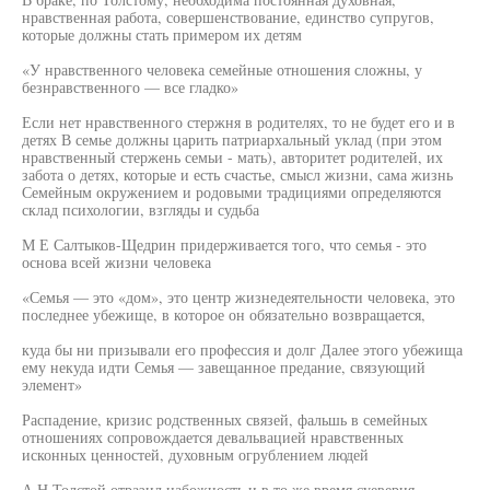
нравственная работа, совершенствование, единство супругов,
которые должны стать примером их детям
«У нравственного человека семейные отношения сложны, у
безнравственного — все гладко»
Если нет нравственного стержня в родителях, то не будет его и в
детях В семье должны царить патриархальный уклад (при этом
нравственный стержень семьи - мать), авторитет родителей, их
забота о детях, которые и есть счастье, смысл жизни, сама жизнь
Семейным окружением и родовыми традициями определяются
склад психологии, взгляды и судьба
М Е Салтыков-Щедрин придерживается того, что семья - это
основа всей жизни человека
«Семья — это «дом», это центр жизнедеятельности человека, это
последнее убежище, в которое он обязательно возвращается,
куда бы ни призывали его профессия и долг Далее этого убежища
ему некуда идти Семья — завещанное предание, связующий
элемент»
Распадение, кризис родственных связей, фальшь в семейных
отношениях сопровождается девальвацией нравственных
исконных ценностей, духовным огрублением людей
А Н Толстой отразил набожность и в то же время суеверия