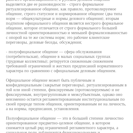
выделяется две ее разновидности - строго формальное
ритуализированное общение, как правило, протоколируемое
общение, строго статусное и нормированное общение (два типа
норм — общекультурные и нормы делового общения); вторым
подтипом официального общения является нестрого формальное
общение, которое отличается от строго формального большей
личностной ориентированностью и меньшей формализованностью
с опорой на те же системы норм; это рабочие клиентские
переговоры, деловые беседы, обсуждения;
- полуофициальное общение — сфера обслуживания
(потребительская), общение в малых социальных группах
(трудовые коллективы); ретируется сниженным снижением
требований ограничений и жестких предписаний нормативного
характера по сравнению с официальным деловым общением.
Официальное общение может быть публичным и
конфиденциальным (закрытые переговоры), ритуализированным в
той или иной степени, фиксируемым (протоколируемым) и не
фиксируемым, внутригрупповым и межсубъектным, однако оно
неизменно остается регламентированным институциональным по
своей природе типом общения, ориентированным не на личность,
а на нормы, предписания, установления.
Полуофициальное общение — это в большей степени личностно
ориентированное предметно-целевое общение, в котором
снимается целый ряд ограничений регламентного характера, а
социальные роли дублируются функциональными и