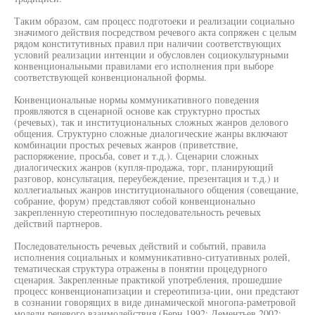
Таким образом, сам процесс подготоеки и реализации социально
значимого действия посредством речевого акта сопряжен с целым
рядом конститутивных правил при наличии соответствующих
условий реализации интенции и обусловлен социокультурными
конвенциональными правилами его исполнения при выборе
соответствующей конвенциональной формы.
Конвенциональные нормы коммуникативного поведения
проявляются в сценарной основе как структурно простых
(речевых), так и институциональных сложных жанров делового
общения. Структурно сложные диалогические жанры включают
комбинации простых речевых жанров (приветствие,
распоряжение, просьба, совет и т.д.). Сценарии сложных
диалогических жанров (купля-продажа, торг, планирующий
разговор, консультация, переубеждение, презентация и т.д.) и
коллегиальных жанров институционального общения (совещание,
собрание, форум) представляют собой конвенционально
закрепленную стереотипную последовательность речевых
действий партнеров.
Последовательность речевых действий и событий, правила
исполнения социальных и коммуникативно-ситуативных ролей,
тематическая структура отражены в понятии процедурного
сценария. Закрепленные практикой употребления, прошедшие
процесс конвенционапизации и стереотипиза-ции, они предстают
в сознании говорящих в виде динамической многопа-раметровой
модели речевого взаимодействия (Берн 1992; Дементьев 2002;