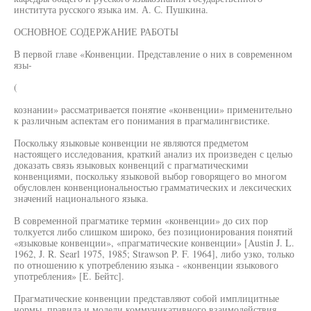
института русского языка им. А. С. Пушкина.
ОСНОВНОЕ СОДЕРЖАНИЕ РАБОТЫ
В первой главе «Конвенции. Представление о них в современном
язы-
(
кознании» рассматривается понятие «конвенции» применительно
к различным аспектам его понимания в прагмалингвистике.
Поскольку языковые конвенции не являются предметом
настоящего исследования, краткий анализ их произведен с целью
доказать связь языковых конвенций с прагматическими
конвенциями, поскольку языковой выбор говорящего во многом
обусловлен конвенциональностью грамматических и лексических
значений национального языка.
В современной прагматике термин «конвенции» до сих пор
толкуется либо слишком широко, без позиционирования понятий
«языковые конвенции», «прагматические конвенции» [Austin J. L.
1962, J. R. Searl 1975, 1985; Strawson P. F. 1964], либо узко, только
по отношению к употреблению языка - «конвенции языкового
употребления» [Е. Бейтс].
Прагматические конвенции представляют собой имплицитные
нормы, правила и модели коммуникативного взаимодействия,