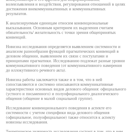
волеизъявления и воздгйствия, регулирования отношений в целях
достижения внекоммуникатииных и коммуникативных
результатов.
К анализируемым единицам относим конвенциональные
высказывания. Основным критерием их выделения считаем
обязательность/ желательность с точки зрения общепринятых
конвенций.
Новизна исследования определяется выявлением системности и
анализом разнообразия функций прагматических конвенций в
деловом общении, выявлением их связи с постулатами и
принципами прагматики. Исследованию подлежат разные уровни
коммуникативного поведения (от коммуникативного намерения
до иллокутивного речевого акта).
Новизна работы заключается также и в том, что в ней
сопоставляются и системно описываются коммуникативные
характеристики основных видов делового общения: официального
(устного и письменного) и полуофициального диалогического
общения (общение в малой социальной группе).
Исследование конвенционального поведения в аспекте его
системности с учетом специфики вида делового общения
(официальное, полуофициальное) также относится к аспекту
новизны исследования.
Теоретическое значимость исследования состоит в том, что в нем