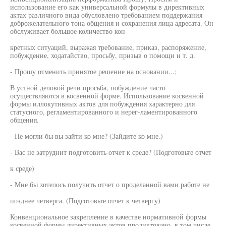
использование его как универсальной формулы в директивных
актах различного вида обусловлено требованием поддержания
доброжелательного тона общения и сохранения лица адресата. Он
обслуживает большое количество кон-
кретных ситуаций, выражая требование, приказ, распоряжение,
побуждение, ходатайство, просьбу, призыв о помощи и т. д.
- Прошу отменить принятое решение на основании...;
В устной деловой речи просьба, побуждение часто
осуществляются в косвенной форме. Использование косвенной
формы иллокутивных актов для побуждения характерно для
статусного, регламентированного и нерег-ламентированного
общения.
- Не могли бы вы зайти ко мне? (Зайдите ко мне.)
- Вас не затруднит подготовить отчет к среде? (Подготовьте отчет
к среде)
- Мне бы хотелось получить отчет о проделанной вами работе не
позднее четверга. (Подготовьте отчет к четвергу)
Конвенциональное закрепление в качестве нормативной формы
косвенной формы директивных актов продиктовано, в том числе,