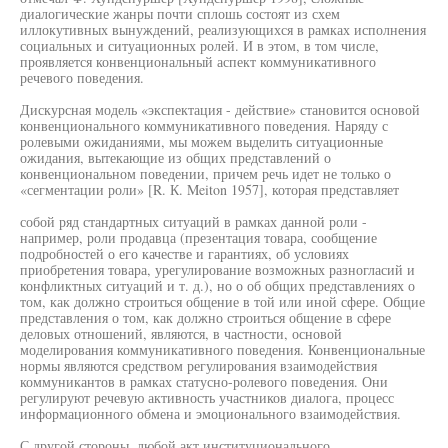
диалогические жанры почти сплошь состоят из схем
иллокутивных вынуждений, реализующихся в рамках исполнения
социальных и ситуационных ролей. И в этом, в том числе,
проявляется конвенциональный аспект коммуникативного
речевого поведения.
Дискурсная модель «экспектация - действие» становится основой
конвенционального коммуникативного поведения. Наряду с
ролевыми ожиданиями, мы можем выделить ситуационные
ожидания, вытекающие из общих представлений о
конвенциональном поведении, причем речь идет не только о
«сегментации роли» [R. К. Meiton 1957], которая представляет
собой ряд стандартных ситуаций в рамках данной роли -
например, роли продавца (презентация товара, сообщение
подробностей о его качестве и гарантиях, об условиях
приобретения товара, урегулирование возможных разногласий и
конфликтных ситуаций и т. д.), но о об общих представлениях о
том, как должно строиться общение в той или иной сфере. Общие
представления о том, как должно строиться общение в сфере
деловых отношений, являются, в частности, основой
моделирования коммуникативного поведения. Конвенциональные
нормы являются средством регулирования взаимодействия
коммуникантов в рамках статусно-ролевого поведения. Они
регулируют речевую активность участников диалога, процесс
информационного обмена и эмоционального взаимодействия.
С другой стороны, любой акт институционального