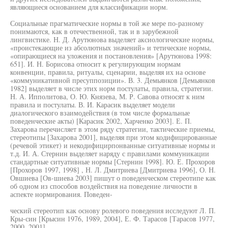
являющиеся основанием для классификации норм.
Социальные прагматические нормы в той же мере по-разному
понимаются, как в отечественной, так и в зарубежной
лингвистике. Н. Д. Арутюнова выделяет аксиологические нормы,
«проистекающие из абсолютных значений» и тетические нормы,
«опирающиеся на уложения и постановления» [Арутюнова 1998:
651]. И. Н. Борисова относит к регулирующим нормам
конвенции, правила, ритуалы, сценарии, выделяя их на основе
«коммуникативной пресуппозиции». В. 3. Демьянков [Демьянков
1982] выделяет в числе этих норм постулаты, правила, стратегии.
Н. А. Ипполитова, О. Ю. Князева, М. Р. Савова относят к ним
правила и постулаты. В. И. Карасик выделяет модели
диалогического взаимодействия (в том числе формальные
поведенческие акты) [Карасик 2002, Харченко 2003]. Е. П.
Захарова перечисляет в этом ряду стратегии, тактические приемы,
стереотипы [Захарова 2001], выделяя при этом кодифицированные
(речевой этикет) и некодифицирпонванные ситуативные нормы и
т.д. И. А. Стернин выделяет наряду с правилами коммуникации
стандартные ситуативные нормы [Стернин 1998]. Ю. Е. Прохоров
[Прохоров 1997, 1998] , Н. Л. Дмитриева [Дмитриева 1996], О. Н.
Овшиева [Ов-шиева 2003] пишут о поведенческом стереотипе как
об одном из способов воздействия на поведение личности в
аспекте нормирования. Поведен-
ческий стереотип как основу ролевого поведения исследуют Л. П.
Кры-син [Крысин 1976, 1989, 2004], Е. Ф. Тарасов [Тарасов 1977,
2000, 2001].