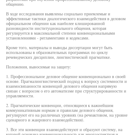
общению.
В ходе исследования выявлены социально приемлемые и
эффективные тактики диалогического взаимодействия в деловом
официальном общении как наиболее клишированной
разновидности институционального общения, которая
регулируется в максимальной степени конвенциональными
установлениями - регламентами и кодексами.
Кроме того, материалы и выводы диссертации могут быть
использованы в образовательных программах по циклу
речеведческих дисциплин, лингвистической прагматике.
Положения, выносимые на защиту:
1. Профессиональное деловое общение конвенционально в своей
основе. Прагмалингвистический подход к вопросу системности и
взаимосвязанности конвенций делового общения напрямую
связан с вопросом о его автоматизме при структурированности и
управляемости.
2. Прагматические конвенции, относящиеся к важнейшим
коммуникативным нормам и правилам делового общения,
регулируют его на различных уровнях (на речеактовом, на уровне
сценарного и жанрового взаимодействия).
3. Все эти конвенции взаимодействуют и образуют систему, на
которой основана конвенциональность как многоаспектная и