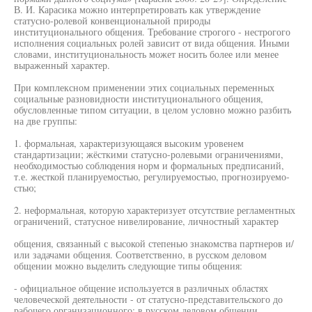
В. И. Карасика можно интерпретировать как утверждение
статусно-ролевой конвенциональной природы
институционального общения. Требование строгого - нестрогого
исполнения социальных ролей зависит от вида общения. Иными
словами, институциональность может носить более или менее
выраженный характер.
При комплексном применении этих социальных переменных
социальные разновидности институционального общения,
обусловленные типом ситуации, в целом условно можно разбить
на две группы:
1. формальная, характеризующаяся высоким уровенем
стандартизации; жёсткими статусно-ролевыми ограничениями,
необходимостью соблюдения норм и формальных предписаний,
т.е. жесткой планируемостью, регулируемостью, прогнозируемо-
стью;
2. неформальная, которую характеризует отсутствие регламентных
ограничений, статусное нивелирование, личностный характер
общения, связанный с высокой степенью знакомства партнеров и/
или задачами общения. Соответственно, в русском деловом
общении можно выделить следующие типы общения:
- официальное общение используется в различных областях
человеческой деятельности - от статусно-представительского до
рабочего организационного; в русском деловом общении