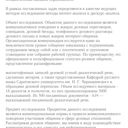
В рамках поставленных задач определяются в качестве ведущих
методов исследования методы интент-анализа и дискурс-анализа.
Объект исследования. Объектом данного исследования является
коммуникативное поведение в жанрах деловых переговоров,
совещания, деловой беседы, телефонного делового разговора
делового письма и новых жанров интернет-общения.
Организационная коммуникация исследуется нами на
межличностном уровне (общение начальника с подчиненным,
сотрудников между собой или с посетителем) и групповом
(совещание или собрание рабочей группы). По преимуществу это
официальное и полуофициальное статусно-ролевое общение,
представленное расшифровками
магнитофонных записей деловой устной диалогической речи,
сделанных автором, а также предоставленных Кафедрой русского
языка Саратовского университета им. Н. Г. Чернышевского и
образцами деловой переписки. Объем исследуемого материала -
18 диалогов и полилогов, из них проанализированы 3000
высказываний. Из 500 письменных документов - 619 —
высказываний письменной диалогической речи.
Предмет исследования. Предметом данного исследования
являются конвенциональные нормы и правила коммуникативного
поведения участников общения в сфере деловых отношений.
Рассматривая деловое общение, мы имеем в виду взаимодействие
коммуникатора и его адресата для информирования,