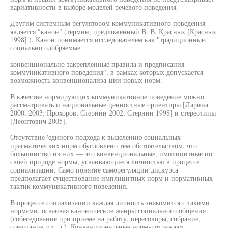
вариативности в выборе моделей речевого поведения.
Другим системным регулятором коммуникативного поведения
является "канон" (термин, предложенный В. В. Красных [Красных
1998] ). Канон понимается исследователем как "традиционные,
социально одобряемые.
конвенционально закрепленные правила и предписания
коммуникативного поведения", в рамках которых допускается
возможность конвенционализа-ции новых норм.
В качестве нормирующих коммуникативное поведение можно
рассматривать и национальные ценностные ориентиры [Ларина
2000, 2003; Прохоров, Стернин 2002, Стернин 1998] и стереотипы
[Леонтович 2005].
Отсутствие 'единого подхода к выделению социальных
прагматических норм обусловлено тем обстоятельством, что
большинство из них — это конвенциональные, имплицитные по
своей природе нормы, усваивающиеся личностью в процессе
социализации. Само понятие саморегуляции дискурса
предполагает существование имплицитных норм и нормативных
тактик коммуникативного поведения.
В процессе социализации каждая личность знакомится с такими
нормами, осваивая канонические жанры социального общения
(собеседование при приеме на работу, переговоры, собрание,
совещание и т. д.). Конвенциональные нормы отражают