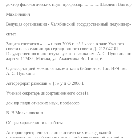
доктор филологических наук, профессор..............Шаклеин Виктор
Михайлович
Ведущая организация - Челябинский государственный педунивер-
ситет
Защита состоится « —» июня 2006 г. в/-? часов в зале Ученого
совета на заседании диссертационного совета Д. 212.047.01
Государственного института русского языка им. А. С. Пушкина по
адресу: 117485, Москва, ул. Академика Вол1 ина, 6.
С диссертацией можно ознакомиться в библиотеке Гос. ИРЯ им.
А. С. Пушкина
Автореферат разослан «_[; » у и О 2006 I.
Ученый секретарь диссертационного сове1а
док юр педш отческих наук, профессор
В. В.Молчановскип
Общая характеристика работы
Анторопоцентричность лингвистических ислледований
последних лет, особенно исследований современной устной и