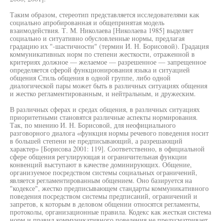
Таким образом, стереотип представляется исследователями как
социально апробированная и общепринятая модель
взаимодействия. Т. М. Николаева [Николаева 1985] выделяет
социально и ситуативно обусловленные нормы, предлагая
градацию их "-шастичности" (термин И. Н. Борисовой). Градация
коммуникативных норм по степени жесткости, отраженной в
критериях должное — желаемое — разрешенное — запрещенное
определяется сферой функционирования языка и ситуацией
общения Стиль общения в одной группе, либо одной
диалогической пары может быть в различных ситуациях общения
и жестко регламентированным, и нейтральным, и дружеским.
В различных сферах и средах общения, в различных ситуациях
приоритетными становятся различные аспекты нормирования.
Так, по мнению И. Н. Борисовой, для неофициального
разговорного диалога «функция нормы речевого поведения носит
в большей степени не предписывающий, а разрешающий
характер» [Борисова 2001: 119]. Соответственно, в официальной
сфере общения регулирующая и ограничительная функции
конвенций выступают в качестве доминирующих. Общение,
организуемое посредством системы социальных ограничений,
является регламентированным общением. Оно базируется на
"кодексе", жестко предписывающем стандарты коммуникативного
поведения посредством системы предписаний, ограничений и
запретов, к которым в деловом общении относятся регламенты,
протоколы, организационные правила. Кодекс как жесткая система
норм и правил коммуникативного поведения не предусматривает