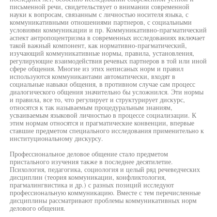
письменной речи, свидетельствует о внимании современной
науки к вопросам, связанным с личностью носителя языка, с
коммуникативными отношениями партнеров, с социальными
условиями коммуникации и пр. Коммуникативно-прагматический
аспект антропоцентризма в современных исследованиях включает
такой важный компонент, как нормативно-прагматический,
изучающий коммуникативные нормы, правила, установления,
регулирующие взаимодействия речевых партнеров в той или иной
сфере общения. Многие из этих неписаных норм и правил
используются коммуникантами автоматически, входят в
социальные навыки общения, в противном случае сам процесс
диалогического общения значительно бы усложнился. Эти нормы
и правила, все то, что регулирует и структурирует дискурс,
относятся к так называемым процедуральным знаниям,
усваиваемым языковой личностью в процессе социализации. К
этим нормам относятся и прагматические конвенции, впервые
ставшие предметом специального исследования применительно к
институциональному дискурсу.
Профессиональное деловое общение стало предметом
пристального изучения также в последнее десятилетие.
Психология, педагогика, социология и целый ряд речеведческих
дисциплин (теория коммуникации, конфликтология,
прагмалингвистика и др.) с разных позиций исследуют
профессиональную коммуникацию. Вместе с тем перечисленные
дисциплины рассматривают проблемы коммуникативных норм
делового общения.