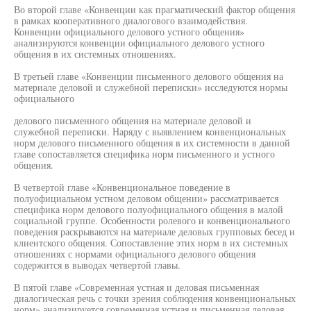
Во второй главе «Конвенции как прагматический фактор общения
в рамках кооперативного диалогового взаимодействия.
Конвенции официального делового устного общения»
анализируются конвенции официального делового устного
общения в их системных отношениях.
В третьей главе «Конвенции письменного делового общения на
материале деловой и служебной переписки» исследуются нормы
официального
делового письменного общения на материале деловой и
служебной переписки. Наряду с выявлением конвенциональных
норм делового письменного общения в их системности в данной
главе сопоставляется специфика норм письменного и устного
общения.
В четвертой главе «Конвенциональное поведение в
полуофициальном устном деловом общении» рассматривается
специфика норм делового полуофициального общения в малой
социальной группе. Особенности ролевого и конвенционального
поведения раскрываются на материале деловых групповых бесед и
клиентского общения. Сопоставление этих норм в их системных
отношениях с нормами официального делового общения
содержится в выводах четвертой главы.
В пятой главе «Современная устная и деловая письменная
диалогическая речь с точки зрения соблюдения конвенциональных
норм» анализируется современная устная и письменная деловая