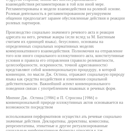
взаимодействия регламентирован в той или иной мере.
Регламентированы и модели взаимодействия на ролевой основе.
Ролевая деятельность в регламентированном регулируемом
общении предполагает заранее обусловленные действия и реакции
ролевых партнеров.
Производство социально значимого речевого акта и реакция
адресата на него, речевые жанры (если вслед за М. Бахтиным
считаем их единицей языка), безусловно, основаны на
определенных социальных нормативных моделях
коммуникативного взаимодействия. Полномочия на отправление
того или иного социального иллокутивного акта, конститутивные
условия и правила его отправления (правило релевантности,
целесообразности, искренности, точной адресованности)
представляют собой конвенциональную процедуру, в которой
конвенции, по мысли Дж. Остина, отражают социальную природу
языка как средства воздействия и изменения социальной
действительности. Важнейший аспект конвенционального
поведения связан с употреблением языковых и речевых форм.
Мнение Дж. .Остина [1986] и П. Стросона [1986] о
конвенциональной природе иллокутивных актов основывается на
возможности посредством
использования перформативов осуществл ать речевые социально
значимые действия. Декларатнвы, директивы, комисснвы,
репрезентативы, этикетные и другие ритуализированные
социальные нерформативные формулы относятся к так