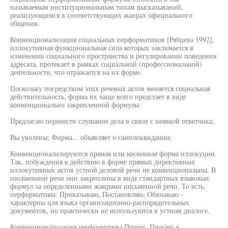
называемым институциональным типам высказываний,
реализующимся в соответствующих жанрах официального
общения.
Конвенционализация социальных перформативов [Рябцева 1992],
иллокутивная функциональная сила которых заключается в
изменении социального пространства и регулировании поведения
адресата, протекает в рамках социальной (профессиональной)
деятельности, что отражается на их форме.
Поскольку посредством этих речевых актов меняется социальная
действительность, форма их чаще всего предстает в виде
конвенционально закрепленной формулы:
Предлагаю перенести слушание дела в связи с неявкой ответчика;
Вы уволены; Фирма... объявляет о самоликвидаиии;
Конвенционализируются прямая или косвенная форма иллокуции.
Так, побуждения к действию в форме прямых директивных
иллокутивных актов устной деловой речи не конвенциональны. В
письменной речи они закреплены в виде стандартных языковых
формул за определенными жанрами письменной речи. То есть,
перформативы: Приказываю, Постановляю, Обязываю -
характерны цля языка организационно-распорядительных
документов, но практически не используются в устном диалоге.
Конвенционализация перформатива Прошу, Просим и