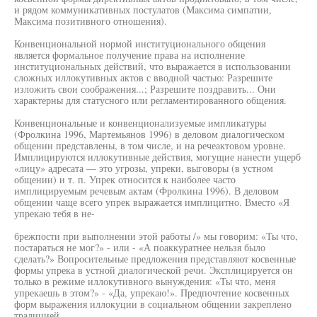
и рядом коммуникативных постулатов (Максима симпатии,
Максима позитивного отношения).
Конвенциональной нормой институционального общения
является формальное получение права на исполнение
институциональных действий, что выражается в использовании
сложных иллокутивных актов с вводной частью: Разрешите
изложить свои соображения...; Разрешите поздравить... Они
характерны для статусного или регламентированного общения.
Конвенциональные и конвенционализуемые импликатуры
(Фролкина 1996, Мартемьянов 1996) в деловом диалогическом
общении представлены, в том числе, и на речеактовом уровне.
Имплицируются иллокутивные действия, могущие нанести ущерб
«лицу» адресата — это угрозы, упреки, выговоры (в устном
общении) и т. п. Упрек относится к наиболее часто
имплицируемым речевым актам (Фролкина 1996). В деловом
общении чаще всего упрек выражается имплицитно. Вместо «Я
упрекаю тебя в не-
брежпости при выполнении этой работы /» мы говорим: «Ты что,
постараться не мог?» - или - «А поаккуратнее нельзя было
сделать?» Вопросительные предложения представляют косвенные
формы упрека в устной диалогической речи. Эксплицируется он
только в режиме иллокутивного вынуждения: «Ты что, меня
упрекаешь в этом?» - «Да, упрекаю!». Предпочтение косвенных
форм выражения иллокуции в социальном общении закреплено
традицией.