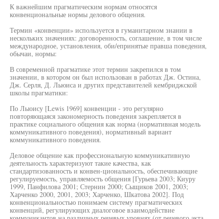
К важнейшим прагматическим нормам относятся
конвенциональные нормы делового общения.
Термин «конвенции» используется в гуманитарном знании в
нескольких значениях: договоренность, соглашение, в том числе
международное, установления, оби/епринятые правша поведения,
обычаи, нормы:
В современной прагматике этот термин закрепился в том
значении, в котором он был использован в работах Дж. Остина,
Дж. Серля, Д. Льюиса и других представителей кембриджской
школы прагматики:
По Лыоису [Lewis 1969] конвенции - это регулярно
повторяющаяся закономерность поведения закрепляется в
практике социального общения как норма (нормативная модель
коммуникативного поведения), нормативный вариант
коммуникативного поведения.
Деловое общение как профессиональную коммуникативную
деятельность характеризуют такие качества, как
стандартизованность и конвен-циональность, обеспечивающие
регулируемость, управляемость общения [Гурьева 2003; Киуру
1999, Панфилова 2001; Стернин 2000; Сыщиков 2001, 2003;
Харченко 2000, 2001, 2003; Харченко, Шкатова 2002]. Под
конвенциоиальностью понимаем систему прагматических
конвенций, регулирующих диалоговое взаимодействие
коммуникантов на различных речевых уровнях (от речевого акта