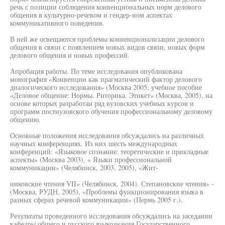
речь с позиции соблюдения конвенциональных норм делового
общения в культурно-речевом и гендер-ном аспектах
коммуникативного поведения.
В ней же освещаются проблемы конненционализации делового
общения в связи с появлением новых видов связи, новых форм
делового общения и новых профессий.
Апробация работы. По теме исследования опубликована
монография «Конвенции как прагматический фактор делового
диалогического исследования» (Москва 2005; учебное пособие
«Деловое общение: Нормы. Риторика. Этикет» (Москва, 2005), на
основе которых разработан ряд вузовских учебных курсов и
программ постнузовского обучения профессиональному деловому
общению.
Основные положения исследования обсуждались на различных
научных конференциях. Из них шесть международных
конференций: «Языковое сознание: теоретические и прикладные
аспекты» (Москва 2003), « Языки профессиональной
коммуникации» (Челябинск, 2003, 2005), «Жит-
никовские чтения VII» (Челябинск. 2004). Степановские чтения» -
(Москва, РУДН, 2005), «Проблемы функционирования языка в
разных сферах речевой коммуникации» (Пермь 2005 г.).
Результаты проведенного исследования обсуждались на заседании
кафедры общего и русского языкознания Государственного