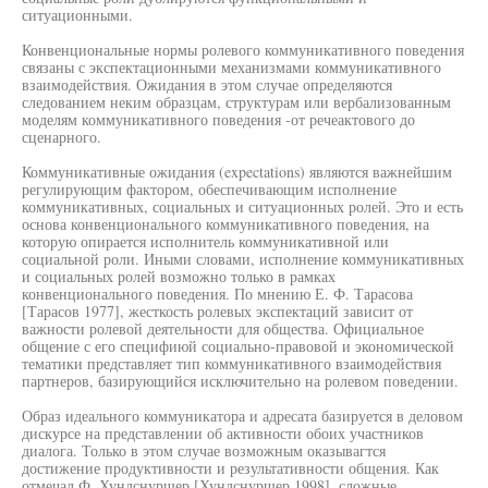
ситуационными.
Конвенциональные нормы ролевого коммуникативного поведения
связаны с экспектационными механизмами коммуникативного
взаимодействия. Ожидания в этом случае определяются
следованием неким образцам, структурам или вербализованным
моделям коммуникативного поведения -от речеактового до
сценарного.
Коммуникативные ожидания (expectations) являются важнейшим
регулирующим фактором, обеспечивающим исполнение
коммуникативных, социальных и ситуационных ролей. Это и есть
основа конвенционального коммуникативного поведения, на
которую опирается исполнитель коммуникативной или
социальной роли. Иными словами, исполнение коммуникативных
и социальных ролей возможно только в рамках
конвенционального поведения. По мнению Е. Ф. Тарасова
[Тарасов 1977], жесткость ролевых экспектаций зависит от
важности ролевой деятельности для общества. Официальное
общение с его специфиюй социально-правовой и экономической
тематики представляет тип коммуникативного взаимодействия
партнеров, базирующийся исключительно на ролевом поведении.
Образ идеального коммуникатора и адресата базируется в деловом
дискурсе на представлении об активности обоих участников
диалога. Только в этом случае возможным оказывагтся
достижение продуктивности и результативности общения. Как
отмечал Ф. Хундснуршер [Хундснуршер 1998], сложные