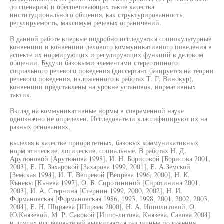
до сценария) и обеспечивающих такие качества
институционального общения, как структурированность,
регулируемость, максимум речевых ограничений.
В данной работе впервые подробно исследуются социокультурные
конвенции и конвенции делового коммуникативного поведения в
аспекте их нормирующих и регулирующих функций в деловом
общении. Будучи базовыми элементами стереотипного
социального речевого поведения (диссертант базируется на теории
речевого поведения, изложенного в работах Т. Г. Винокур),
конвенции представлены на уровне установок, нормативных
тактик.
Взгляд на коммуникативные нормы в современной науке
однозначно не определен. Исследователи классифицируют их на
разных основаниях,
выделяя в качестве приоритетных, базовых коммуникативных
норм этические, логические, социальные. В работах Н. Д.
Арутюновой [Арутюнова 1998], И. Н. Борисовой [Борисова 2001,
2003], Е. П. Захаровой [Захарова 1999, 2001], Е. А.Земской
[Земская 1994], И. Т. Вепревой [Вепрева 1996, 2000], Н. К.
Къневы [Кънева 1997], О. Б. Сиротининой [Сиротинина 2001,
2003], И. А. Стернина [Стернин 1999, 2000, 2002], Н. И.
Формановская [Формановская 1986, 1993, 1998, 2001, 2002, 2003,
2004], Е. Н. Ширяева [Ширяев 2000], Н. А. Ипполитовой, О.
Ю.Князевой, М. Р. Савовой [Иппо-литова, Князева, Савова 2004]
и других исследователей выдвигаются различные положения,