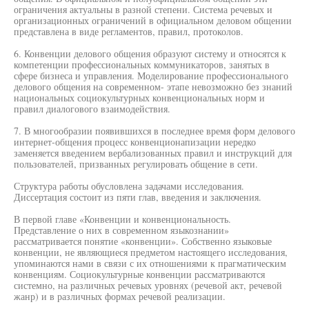
ограничения актуальны в разной степени. Система речевых и
организационных ограничений в официальном деловом общении
представлена в виде регламентов, правил, протоколов.
6. Конвенции делового общения образуют систему и относятся к
компетенции профессиональных коммуникаторов, занятых в
сфере бизнеса и управления. Моделирование профессионального
делового общения на современном- этапе невозможно без знаний
национальных социокультурных конвенциональных норм и
правил диалогового взаимодействия.
7. В многообразии появившихся в последнее время форм делового
интернет-общения процесс конвенционапизации нередко
заменяется введением вербализованных правил и инструкций для
пользователей, призванных регулировать общение в сети.
Структура работы обусловлена задачами исследования.
Диссертация состоит из пяти глав, введения и заключения.
В первой главе «Конвенции и конвенциональность.
Представление о них в современном языкознании»
рассматривается понятие «конвенции». Собственно языковые
конвенции, не являющиеся предметом настоящего исследования,
упоминаются нами в связи с их отношениями к прагматическим
конвенциям. Социокультурные конвенции рассматриваются
системно, на различных речевых уровнях (речевой акт, речевой
жанр) и в различных формах речевой реализации.