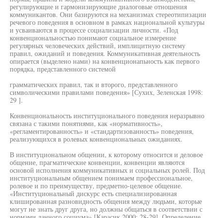
регулирующие и гармонизирующие диалоговые отношения
коммуникантов. Они базируются на механизмах стереотипизации
речевого поведения в основном в рамках национальной культуры
и усваиваются в процессе социализации личности. «Под
конвенциональностью понимают социальное измерение
регулярных человеческих действий, имплицитную систему
правил, ожиданий и поведения. Коммуникативная деятельность
опирается (выделено нами) на конвенционапьность как первого
порядка, представленного системой
грамматических правил, так и второго, представленного
символическими правилами поведения» [Сухих, Зеленская 1998:
29 ].
Конвенциональность институционального поведения неразрывно
связана с такими понятиями, как «нормативность»,
«регламентированность» и «стандартизованность» поведения,
реализующихся в ролевых конвенциональных ожиданиях.
В институциональном общении, к которому относится и деловое
общение, прагматические конвенции, конвенции являются
основой исполнения коммуникативных и социальных ролей. Под
институциональным общением понимаем профессиональное,
ролевое и по преимуществу, предметно-целевое общение.
«Институциональный дискурс есть специализированная
клишированная разновидность общения между людьми, которые
могут не знать друг друга, но должны общаться в соответствии с
нормами данного социума» [Карасик 2000: 28-29]. Определение