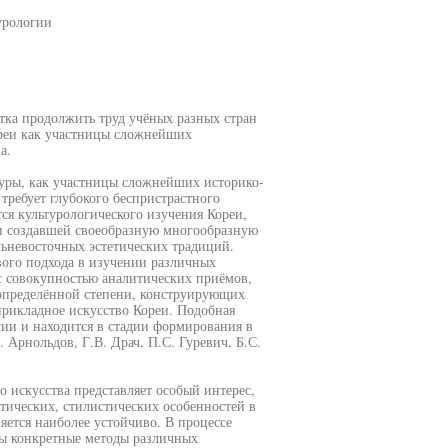
урологии
тка продолжить труд учёных разных стран
ореи как участницы сложнейших
а.
туры, как участницы сложнейших историко-
требует глубокого беспристрастного
тся культурологического изучения Кореи,
и создавшей своеобразную многообразную
льневосточных эстетических традиций.
ого подхода в изучении различных
 с совокупностью аналитических приёмов,
 определённой степени, конструирующих
прикладное искусство Кореи. Подобная
гии и находится в стадии формирования в
 Арнольдов, Г.В. Драч, П.С. Гуревич, Б.С.
 искусства представляет особый интерес,
тических, стилистических особенностей в
яется наиболее устойчиво. В процессе
ны конкретные методы различных