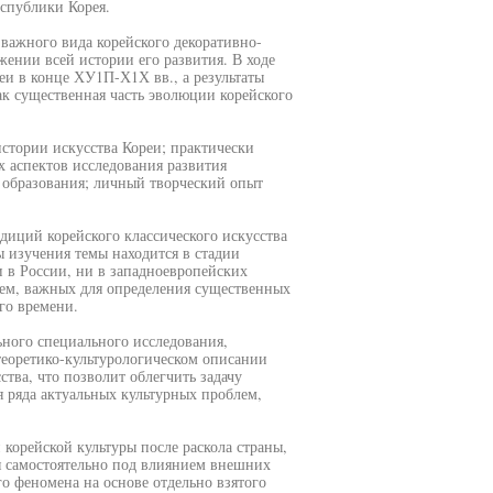
спублики Корея.
 важного вида корейского декоративно-
жении всей истории его развития. В ходе
еи в конце ХУ1П-Х1Х вв., а результаты
ак существенная часть эволюции корейского
стории искусства Кореи; практически
х аспектов исследования развития
 образования; личный творческий опыт
адиций корейского классического искусства
ы изучения темы находится в стадии
и в России, ни в западноевропейских
блем, важных для определения существенных
го времени.
ьного специального исследования,
теоретико-культурологическом описании
тва, что позволит облегчить задачу
я ряда актуальных культурных проблем,
корейской культуры после раскола страны,
я самостоятельно под влиянием внешних
о феномена на основе отдельно взятого