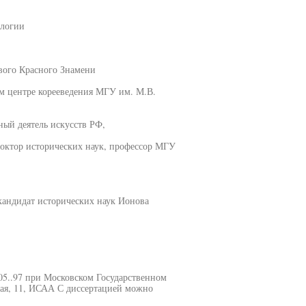
ологии
вого Красного Знамени
 центре корееведения МГУ им. М.В.
ный деятель искусств РФ,
октор исторических наук, профессор МГУ
кандидат исторических наук Ионова
05..97 при Московском Государственном
вая, 11, ИСАА С диссертацией можно