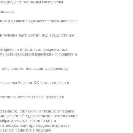
ка разделённая на два государства.
анализе:
ния и развития художественного металла в
в течение тысячелетий под воздействием
е время; и в-частности, современных
му развивающихся корейских государств и
 с творческими поисками современных
ворчества Кореи в XX веке, его роли в
ственного металла) после грядущего
твенного, стилевого и технологического
как целостный художественно-эстетический
зобразительных, технических и
 о декоративно-прикладном искусстве
ивы его развития в будущем.