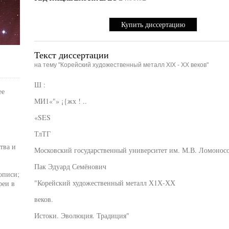
Купить диссертацию
Текст диссертации
на тему "Корейский художественный металл XIX - XX веков"
Ш :
ее
МИ1«"» ¡{жх ! ..
«SES
ТлТГ
тва и
Московский государственный университет им. М.В. Ломонос
Пак Эдуард Семёнович
описи;
"Корейский художественный металл Х1Х-ХХ
реи в
веков.
Истоки. Эволюция. Традиция"