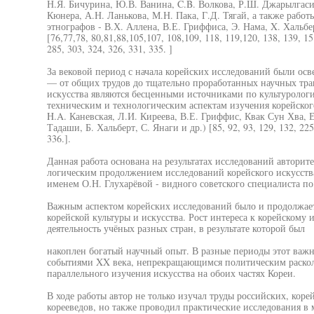
Н.Я. Бичурина, Ю.В. Ванина, C.B. Волкова, Р.Ш. Джарылгаси
Кюнера, А.Н. Ланькова, М.Н. Пака, Г.Д. Тягай, а также рабо
этнографов - В.Х. Аллена, В.Е. Гриффиса, Э. Нама, X. Хальбер
[76,77,78, 80,81,88,105,107, 108,109, 118, 119,120, 138, 139, 15
285, 303, 324, 326, 331, 335. ]
За вековой период с начала корейских исследований были ос
— от общих трудов до тщательно проработанных научных трак
искусства являются бесценными источниками по культуролог
техническим и технологическим аспектам изучения корейског
H.A. Каневская, Л.И. Киреева, В.Е. Гриффис, Квак Сун Хва, 
Тадаши, Б. Хальберт, С. Янаги и др.) [85, 92, 93, 129, 132, 225,
336.].
Данная работа основана на результатах исследований авторит
логическим продолжением исследований корейского искусства
именем О.Н. Глухарёвой - видного советского специалиста по
Важным аспектом корейских исследований было и продолжает
корейской культуры и искусства. Рост интереса к корейскому 
деятельность учёных разных стран, в результате которой был
накоплен богатый научный опыт. В разные периоды этот важ
событиями XX века, непрекращающимся политическим раскол
параллельного изучения искусства на обоих частях Кореи.
В ходе работы автор не только изучал труды российских, кор
корееведов, но также проводил практические исследования в 