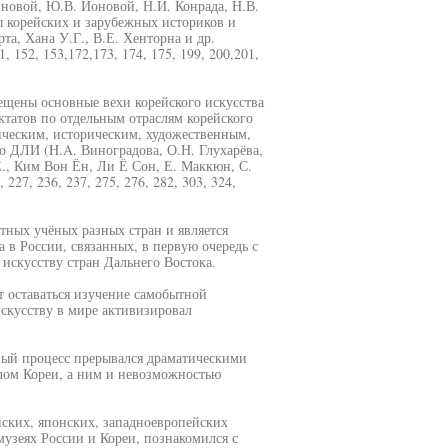
новой, Ю.В. Ионовой, Н.И. Конрада, Н.В.
ты корейских и зарубежных историков и
та, Хана У.Г., В.Е. Хенторна и др.
1, 152, 153,172,173, 174, 175, 199, 200,201,
вещены основные вехи корейского искусства
татов по отдельным отраслям корейского
ическим, историческим, художественным,
о ДЛИ (H.A. Виноградова, О.Н. Глухарёва,
Е., Ким Вон Ён, Ли Ё Сон, Е. Маккюн, С.
 227, 236, 237, 275, 276, 282, 303, 324,
етных учёных разных стран и является
 в России, связанных, в первую очередь с
 искусству стран Дальнего Востока.
 оставаться изучение самобытной
искусству в мире активизировал
ный процесс прерывался драматическими
ом Кореи, а ним и невозможностью
ейских, японских, западноевропейских
музеях России и Кореи, познакомился с