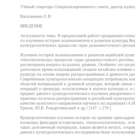
Учёный секретарь Специализированного совета, доктор культ
Васильченко Е.В.
ВВЕДЕНИЕ
Актуальность темы. В предлагаемой работе предпринята попы
по изучению истории возникновения и развития культуры К
культурологических процессов стран дальневосточного регион
Изучение истории возникновения и развития корейской куль
этногенетических процессов стран дальневосточного региона, 
рассмотрения вопроса на разных уровнях. Особенно это касае
длительное время испытывавшей сильное китайское влияние 
культуру на основе широко распространённых в древности да
Современные культурологические концепции потребовали нов
областей материальной и духовной культуры, который связан
операций и процедур, используемых в анализе культуры и, в
предмет данного культурологического изучения декоративно-
практика получила распространение в российской культуроло
качестве целостного направления научного исследования (А.И.
Ерасов, Ю.В. Рождественский и др.) [147. с.279.]
Культурологическое изучение истории на примере прикладного
поскольку фиксация исторических, этнопсихологических, эсте
таких долговечный материалах, каким является металл, сохран
данного культурологического исследования были использова