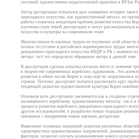
системой художественно-педагогической практики в ВУЗах Ре
Автор диссертации попытался дать освещение истории такого
прикладного искусства, как художественный металл, на протя
работы сложилась концепция проблем развития искусства Кор
изучения стали темой диссертации и могут рассматриваться к
искусства и культуры на современном этапе.
Малочисленность научных трудов по изучению этой области и
полное отсутствие в российских корееведческих трудах многи
декоративно-прикладного искусства КНДР и РК с момента их
автора - всё это определило обращение автора к данной теме.
В диссертации сделана попытка осознать место и значение тр
в творчестве современных корейских художников. Эти аспект
развития в обеих частях Кореи и пока ещё не затрагивались н
странах. Поэтому диссертант пытается рассмотреть круг про
тенденций развития художественной культуры Кореи новейше
Основная цель диссертации заключается как в создании отдел
посвящённого корейскому художественному металлу, так и в 
процесса развития корейского декоративно-прикладного искусс
другим исследователям; в разработке новых подходов решени
связанных с внедрением новых научных дисциплин.
Выявление основных тенденций развития различных областей 
характеристика художественных направлений, развивающихс
факторов, позволит изучать возникновение нового культурног