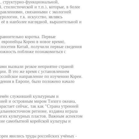
й, структурно-функциональной,
 стилистической и т.п.), которые, в более
равлениями, связанными с экологией
рологии, т.к. искусство, являясь
 её в наиболее наглядной, выразительной и
сравнительно коротка. Первые
и европейцы Корею в новое время),
, посетив Китай, получили первые сведения
можность поближе познакомиться с
ми вызвали резкое неприятие страной
ии. В это же время с установлением
оссийское направление по изучению Кореи.
дения в Европе, было положено начало
времён служившей культурным и
ией и островным миром Тихого океана,
растает сейчас, так как "Страна утренней
альневосточном регионе, издавна играла
гих культурных пластов. Важным аспектом
ние самобытной корейской культуры и
реи явились труды российских учёных -