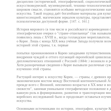
дисциплин (исторической, этнографической, социологическо
искусствоведческой, музееведческой, технико-технологической,
широком смысле, становятся особыми методологическими нап
искусства. Такой подход даёт богатейшие материалы для культу
квинтэссенцией, магическим зеркалом культуры, представляет
психологически доступной форме. [147. с. 161.]
История мирового (в том числе и российского) корееведения 
этнографические очерки о "стране-отшельнице" (так называл
появились лишь с XVIII в., когда голландские мореплаватели
о Корее. Лишь с конца XIX века учёные Запада получили воз
историей этой страны, т.к. первые
попытки проникновения в Корею западными путешественника
внедрения чуждой и оттого пугающей европейской цивилизац
дипломатических отношений с Россией (1884г.) возникло и р
Хотя разноречивые сведения о Корее вызывали различные суж
изучению этой страны.
Растущий интерес к искусству Кореи, — страны, с древних 
экономическим мостом между Восточной континентальной Аз
прежде всего с Японией, неизменно возрастал в XX веке и воз
свежести", занимая уникальное географическое положение в д
важную роль в формировании, развитии и транспортации мно
корейских исследований было и продолжает оставаться изуче
искусства.
Основными источниками по истории, этнографии, культуре Ко