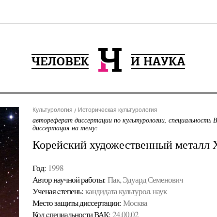
Культурология
Историческая культурология
автореферат диссертации по культурологии, специальность 
диссертация на тему:
Корейский художественный металл X
Год:
1998
Автор научной работы:
Пак, Эдуард Семенович
Ученая cтепень:
кандидата культурол. наук
Место защиты диссертации:
Москва
Код cпециальности ВАК:
24.00.02