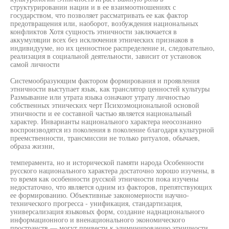
структурировании нации и в ее взаимоотношениях с
государством, что позволяет рассматривать ее как фактор
предотвращения или, наоборот, возбуждения национальных
конфликтов Хотя сущность этничности заключается в
аккумуляции всех без исключения этнических признаков в
индивидууме, но их ценностное распределение и, следовательно,
реализация в социальной деятельности, зависит от установок
самой личности
Системообразующим фактором формирования и проявления
этничности выступает язык, как транслятор ценностей культуры
Размывание или утрата языка означают утрату личностью
собственных этнических черт Психоэмоциональной основой
этничности и ее составной частью является национальный
характер. Инварианты национального характера неосознанно
воспроизводятся из поколения в поколение благодаря культурной
преемственности, трансмиссии не только ритуалов, обычаев,
образа жизни,
темперамента, но и исторической памяти народа Особенности
русского национального характера достаточно хорошо изучены, в
то время как особенности русской этничности пока изучены
недостаточно, что является одним из факторов, препятствующих
ее формированию. Объективные закономерности научно-
технического прогресса - унификация, стандартизация,
универсализация языковых форм, создание наднационального
информационного и вненационального экономического
пространств — могут привести к элиминированию этничности