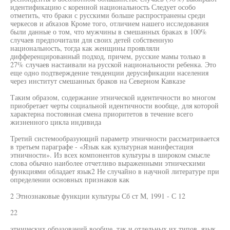
идентификацию с коренной национальность Следует особо
отметить, что браки с русскими больше распространены среди
черкесов и абхазов Кроме того, отличием нашего исследования
были данные о том, что мужчины в смешанных браках в 100%
случаев предпочитали для своих детей собственную
национальность, тогда как женщины проявляли
дифференцированный подход, причем, русские мамы только в
27% случаев настаивали на русской национальности ребенка. Это
еще одно подтверждение тенденции дерусификации населения
через институт смешанных браков на Северном Кавказе
Таким образом, содержание этнической идентичности во многом
приобретает черты социальной идентичности вообще, для которой
характерна постоянная смена приоритетов в течение всего
жизненного цикла индивида
Третий системообразующий параметр этничности рассматривается
в третьем параграфе - «Язык как культурная манифестация
этничности». Из всех компонентов культуры в широком смысле
слова обычно наиболее отчетливо выраженными этническими
функциями обладает язык2 Не случайно в научной литературе при
определении основных признаков как
2 Этнознаковые функции культуры Сб ст М, 1991 - С 12
22
этнических образований вообще, так и отдельных их типов, язык