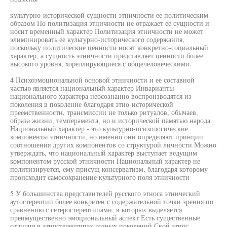
культурно-исторической сущности этничности ее политическим
образом Но политизация этничности не отражает ее сущности и
носит временный характер Политизация этничности не может
элиминировать ее культурно-исторического содержания,
поскольку политические ценности носят конкретно-социальный
характер, а сущность этничности представляет ценности более
высокого уровня, хореллирующиеся с общечеловеческими.
4 Психоэмоциональной основой этничности и ее составной
частью является национальный характер Инварианты
национального характера неосознанно воспроизводятся из
поколения в поколение благодаря этно-исторической
преемственности, трансмиссии не только ритуалов, обычаев,
образа жизни, темперамента, но и исторической памятью народа.
Национальный характер - это культурно-психологические
компоненты этничности, но именно они определяют принцип
соотношения других компонентов со структурой личности Можно
утверждать, что национальный характер выступает ведущим
компонентом русской этничности Национальный характер не
политизируется, ему присущ консерватизм, благодаря которому
происходит самосохранение культурного поля этничности
5 У большинства представителей русского этноса этнический
аутостереотип более конкретен с содержательной точки зрения по
сравнению с гетеростереотипами, в которых выделяется
преимущественно эмоциональный аспект Есть существенные
отличия в этностереотипах разных поколений Свой этнос