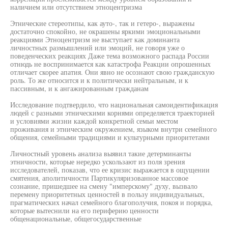
наличием или отсутствием этноцентризма
Этнические стереотипы, как ауто-, так и гетеро-, выражены
достаточно спокойно, не окрашены яркими эмоциональными
реакциями Этноцентризм не выступает как доминанта
личностных размышлений или эмоций, не говоря уже о
поведенческих реакциях Даже тема возможного распада России
отнюдь не воспринимается как катастрофа Реакции опрошенных
отличает скорее апатия. Они явно не осознают свою гражданскую
роль. То же относится и к политически нейтральным, и к
пассивным, и к ангажированным гражданам
Исследование подтвердило, что национальная самоидентификация
людей с разными этническими корнями определяется траекторией
и условиями жизни каждой конкретной семьи местом
проживания и этническим окружением, языком внутри семейного
общения, семейными традициями и культурными приоритетами
Личностный уровень анализа выявил такие детерминанты
этничности, которые нередко ускользают из поля зрения
исследователей, показав, что ее кризис выражается в ощущении
смятения, аполитичности Партикуляризованное массовое
сознание, пришедшее на смену "имперскому" духу, вызвало
перемену приоритетных ценностей в пользу индивидуальных,
прагматических начал семейного благополучия, покоя и порядка,
которые вытеснили на его периферию ценности
общенациональные, общегосударственные