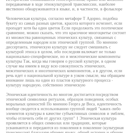
передаваемые в ходе этнокультурной трансмиссии, наиболее
явственно обнаруживаются в языке, и, в частности, в фольклоре
Человеческая культура, согласно метафоре Т Адорно, подобна
букету из самых разных цветов, красота которого исчезнет, если
пропадет хотя бы один цветок Если продолжить это поэтическое
сравнение, можно сказать, что это красочное многоцветье состоит
из множества равноценных этнических культур, связанных с
определенным народом или этнической группой. По мнению
диссертанта, этническую культуру не следует смешивать с
культурой этноса в целом, ибо последняя включает не только
национально-специфическое, но и межэтнические компоненты
культуры Так, когда мы говорим о русской культуре, в одном
случае мы имеем в виду всю совокупность этнических,
межэтнических и иноэтнических компонентов, а в другом, если
речь идет о национальной культуре в узком смысле, мы обращаем
внимание лишь на один из пластов культурного процесса -
культуру народную, собственно этническую
Этническая идентичность во многом достигается посредством
этнической символики ритуалов, образцов поведения, особых
моральных ценностей По мнению Георга де Воса, идентичность
вообще сводится к использованию группой людей "каких-либо
элементов культуры в качестве субъективных символов и эмблем,
чтобы отличить себя от других групп" 1 Этническая культура
проявляется в общих символах или традициях, которые
усваиваются и передаются из поколения в поколение (культурная
трансмиссия) благодаря общему языку, общей истории и общим