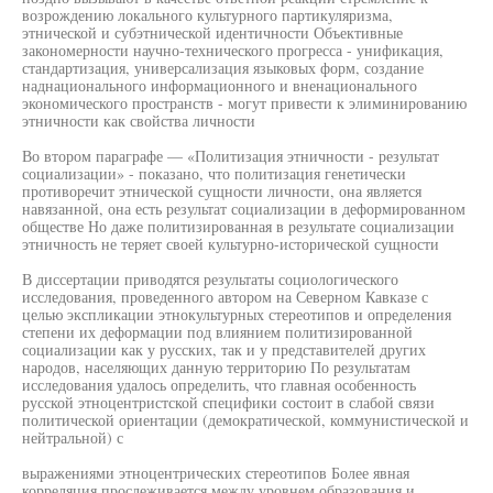
возрождению локального культурного партикуляризма,
этнической и субэтнической идентичности Объективные
закономерности научно-технического прогресса - унификация,
стандартизация, универсализация языковых форм, создание
наднационального информационного и вненационального
экономического пространств - могут привести к элиминированию
этничности как свойства личности
Во втором параграфе — «Политизация этничности - результат
социализации» - показано, что политизация генетически
противоречит этнической сущности личности, она является
навязанной, она есть результат социализации в деформированном
обществе Но даже политизированная в результате социализации
этничность не теряет своей культурно-исторической сущности
В диссертации приводятся результаты социологического
исследования, проведенного автором на Северном Кавказе с
целью экспликации этнокультурных стереотипов и определения
степени их деформации под влиянием политизированной
социализации как у русских, так и у представителей других
народов, населяющих данную территорию По результатам
исследования удалось определить, что главная особенность
русской этноцентристской специфики состоит в слабой связи
политической ориентации (демократической, коммунистической и
нейтральной) с
выражениями этноцентрических стереотипов Более явная
корреляция прослеживается между уровнем образования и