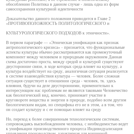
обособлению Политика в данном случае - лишь одна из форм
самосохранения культурной идентичности
Доказательство данного положения приводится в Главе 2
«ПРОТИВОПОЛОЖНОСТЬ ПОЛИТОЛОГИЧЕСКОГО и
КУЛЬТУРОЛОГИЧЕСКОГО ПОДХОДОВ к этничности».
В первом параграфе — «Этническая унификация как признак
антропологического кризиса» - признается, что функциональные
аспекты культуры обычно рассматриваются как промежуточный
компонент между человеком и природным окружением Данная
схема достаточно проста, между средой и культурой существуют
двусторонние связи, в ходе которых среда влияет на культуру, а
культура воздействует на среду, аналогичная ситуация реализуется
в системе взаимодействия культура — человек. Более сложная
ситуация существует в отношении среда - человек, тк. здесь
влияния, будучи на деле двусторонними, применительно к
интересующим нас проблемам не являются таковьми Человечество
как биологический вид, конечно, принимает участие в
круговороте вещества и энергии в природе, подобно всем другим
биологическим видам, но специфика его не в этом, а в том, что
он создает культуру и с ее помощью влияет на среду
Но, переход к более совершенным технологическим системам,
сопровождаясь высвобождением человека, с необходимостью ведет
к унификации производственного процесса Индивидуализация
управления производством, характерная для машинной