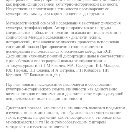
как персонифицированной культурно-исторической ценности.
Искусственная политизация этничности противоречит ее
культурному смыслу и ускоряет процесс ее деструкции
Методологической основой исследования выступает философия
культуры, этнофилософия. Автор опирался также на труды
специалистов в области этнологии, психологии, политологии и
социологии Методы исследования - диалектический,
исторический, при анализе этнических процессов использован
системный подход При проведении социологического
исследования использовались классические методики КСИ
Дефиниции ключевых понятий диссертации даны в соответствии
с разработками волгоградской школы этнофилософии и
этнокультурологии (П.М Рогачев, МА. Свердлин, ВВ. Макаров,
ЮЕ Пермяк, НН.Седова, И А Петрова, Г.П Кибасова, НИ
Корниец, ЭГ Баландина и др )
Научная новизна исследования заключается в обосновании
культурно-исторического смысла этничности как единственно
возможного для ее понимания и доказательстве социокультурной
неприемлемости политизации этничности
Диссертант показал, что этносы и этничность являются предметом
изучения многих дисциплин, что обусловливает существование
таких научных направлений как этносоциология, этнополитика,
этнопсихология и тп Но системообразующим фактором
методологии изучения этнического