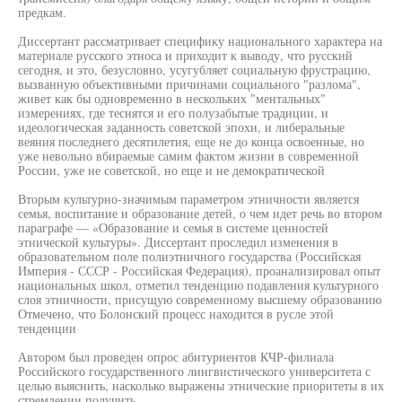
предкам.
Диссертант рассматривает специфику национального характера на
материале русского этноса и приходит к выводу, что русский
сегодня, и это, безусловно, усугубляет социальную фрустрацию,
вызванную объективными причинами социального "разлома",
живет как бы одновременно в нескольких "ментальных"
измерениях, где теснятся и его полузабытые традиции, и
идеологическая заданность советской эпохи, и либеральные
веяния последнего десятилетия, еще не до конца освоенные, но
уже невольно вбираемые самим фактом жизни в современной
России, уже не советской, но еще и не демократической
Вторым культурно-значимым параметром этничности является
семья, воспитание и образование детей, о чем идет речь во втором
параграфе — «Образование и семья в системе ценностей
этнической культуры». Диссертант проследил изменения в
образовательном поле полиэтничного государства (Российская
Империя - СССР - Российская Федерация), проанализировал опыт
национальных школ, отметил тенденцию подавления культурного
слоя этничности, присущую современному высшему образованию
Отмечено, что Болонский процесс находится в русле этой
тенденции
Автором был проведен опрос абитуриентов КЧР-филиала
Российского государственного лингвистического университета с
целью выяснить, насколько выражены этнические приоритеты в их
стремлении получить