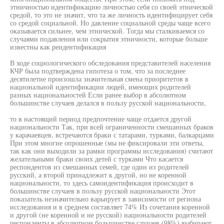
этничностью идентификацию личностью себя со своей этнической
средой, то это не значит, что та же личность идентифицирует себя
со средой социальной. Но давление социальной среды чаще всего
оказывается сильнее, чем этнической. Тогда мы сталкиваемся со
случаями подавления или сокрытия этничности, которые больше
известны как реидентификация
В ходе социологического обследования представителей населения
КЧР была подтверждена гипотеза о том, что за последнее
десятилетие произошла значительная смена приоритетов в
национальной идентификации людей, имеющих родителей
разных национальностей Если ранее выбор в абсолютном
большинстве случаев делался в пользу русской национальности,
то в настоящий период предпочтение чаще отдается другой
национальности Так, при всей ограниченности смешанных браков
у карачаевцев, встречаются браки с татарами, турками, балкарцами
При этом многие опрошенные (мы не фиксировали эти ответы,
так как они выходили за рамки программы исследования) считают
желательными браки своих детей с турками Что касается
респондентов из смешанных семей, где один из родителей
русский, а второй принадлежит к другой, но не коренной
национальности, то здесь самоидентификация происходит в
большинстве случаев в пользу русской национальности Этот
показатель незначительно варьирует в зависимости от региона
исследования и в среднем составляет 74% Из сочетания коренной
и другой (не коренной и не русской) национальности родителей
респонденты в абсолютном большинстве случаев (98%) выбирают