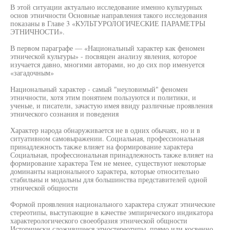
В этой ситуации актуально исследование именно культурных
основ этничности Основные направления такого исследования
показаны в Главе 3 «КУЛЬТУРОЛОГИЧЕСКИЕ ПАРАМЕТРЫ
ЭТНИЧНОСТИ».
В первом параграфе — «Национальный характер как феномен
этнической культуры» - посвящен анализу явления, которое
изучается давно, многими авторами, но до сих пор именуется
«загадочным»
Национальный характер - самый "неуловимый" феномен
этничности, хотя этим понятием пользуются и политики, и
ученые, и писатели, зачастую имея ввиду различные проявления
этнического сознания и поведения
Характер народа обнаруживается не в одних обычаях, но и в
ситуативном самовыражении. Социальная, профессиональная
принадлежность также влияет на формирование характера
Социальная, профессиональная принадлежность также влияет на
формирование характера Тем не менее, существуют некоторые
доминанты национального характера, которые относительно
стабильны и модальны для большинства представителей одной
этнической общности
Формой проявления национального характера служат этнические
стереотипы, выступающие в качестве эмпирического индикатора
характерологического своеобразия этнической общности
Исторически сложившиеся этностереотипы, прямо или косвенно