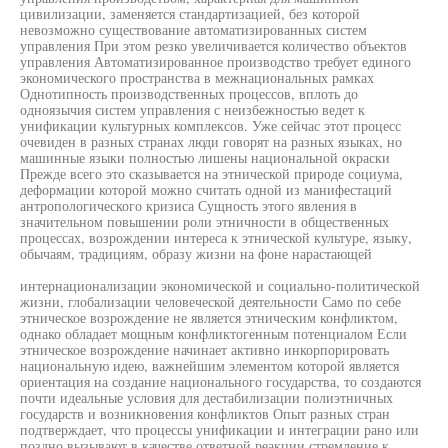
цивилизации, заменяется стандартизацией, без которой
невозможно существование автоматизированных систем
управления При этом резко увеличивается количество объектов
управления Автоматизированное производство требует единого
экономического пространства в межнациональных рамках
Однотипность производственных процессов, вплоть до
одноязычия систем управления с неизбежностью ведет к
унификации культурных комплексов. Уже сейчас этот процесс
очевиден в разных странах люди говорят на разных языках, но
машинные языки полностью лишены национальной окраски
Прежде всего это сказывается на этнической природе социума,
деформации которой можно считать одной из манифестаций
антропологического кризиса Сущность этого явления в
значительном повышении роли этничности в общественных
процессах, возрождении интереса к этнической культуре, языку,
обычаям, традициям, образу жизни на фоне нарастающей
интернационализации экономической и социально-политической
жизни, глобализации человеческой деятельности Само по себе
этническое возрождение не является этническим конфликтом,
однако обладает мощным конфликтогенным потенциалом Если
этническое возрождение начинает активно инкорпорировать
национальную идею, важнейшим элементом которой является
ориентация на создание национального государства, то создаются
почти идеальные условия для дестабилизации полиэтничных
государств и возникновения конфликтов Опыт разных стран
подтверждает, что процессы унификации и интеграции рано или
поздно вызывают в качестве ответной реакции стремление к