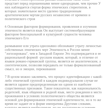
предстает перед опрошенными менее однородным, чем прочие У
них наблюдается стертая форма этнических стереотипов, в
которых значительное место уделено традиционным
архетипическим чертам русских независимо от времени и
политического строя
6 Основным фактором формирования, проявления и изучения
этничности является язык Он выступает системообразующим
фактором биосоциальной и культурной сущности человека
этнического Его
размывание или утрата однозначно обозначают утрату личностью
собственных этнических черт Этничность в России менее
"логизирована", чем в Западной Европе Это подтверждается и ее
рациональной формой -русским языком, который, в отличие от
языков романо-германской группы, является не аналитическим, а
синтетическим, позволяя передавать не только формализованный
смысл, но и эмоции, переживания
7 В целом можно заключить, что процесс идентификации с какой-
либо этнической группой в каждом индивидуальном случае не
является заранее предопределенным ни одним из наиболее
существенных признаков. Такие показатели, как национальность
родителей, язык общения и родной язык, место рождения и место
проживания в условиях полиэтнического общества являются
основой для формирования этнической идентичности, но в то же
время не задают ее в форме императива Другими словами,
культура является необходимым, но не достаточным условием