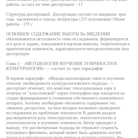
работы, из них по теме диссертации - 12
Структура диссертаций. Диссертации состоит из введения, трех
глав, заключения и списка литературы (215 источников) Объем
работы - 155 с
ОСНОВНОЕ СОДЕРЖАНИЕ РАБОТЫ Во ВВЕДЕНИИ
обосновывается актуальность темы исследования, формулируется
его цель и задачи, показывается научная новизна, теоретическая и
практическая значимость, характеризуется методологическая база
диссертации
Глава 1 - «МЕТОДОЛОГИЯ ИЗУЧЕНИЯ ЭТНИЧНОСТИ В
КУЛЬТУРОЛОГИИ» — состоит из трех параграфов
В первом параграфе - «Междисциплинарные связи в изучении
этносов: необходимость культурологического подхода» —
диссертант отмечает, что комплекс этносоциальных наук в
отличие от "классической" науки этнографии еще находится на
стадии формирования и уточнения собственного понятийного
аппарата, поэтому необходимо обозначить содержание тех
смежных дисциплин, на базе которых возможно проведение
исследования по проблемам этничности В данном разделе
рассматривается роль этносоциологии, этнополитологии и
этнопсихологии в изучении этничности Автор приходит к
выводу, что рассмотренные подходы не отражают сущность
изучаемого феномена, который может быть адекватно изучен
только в категориальном поле теории и истории культуры Это