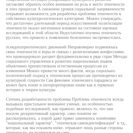
заставляет обратить особое внимание на роль и место этничности
в этих процессах А снижение уровня социальной напряженности
открывает возможность для разработки проблемы этничности в
собственно культурологических категориях. Можно утверждать,
что достаточно длительный период искусственной политизации
этничности оказал негативное влияние на состояние научных
исследований в этой области Недостаточно изучена этничность
русских, что привело к появлению болезненно-экстремистских,
псевдопатриотических движений Неправомерно подменялась
связь этничности и веры ее связью с религиозными конфессиями,
что провоцировало расцвет фундаментализма в ряде стран Методы
социального управления в развитии национальных языков
объективно препятствовали естественным процессам их
изменения Можно привести много фактов, когда социально-
политический подход к этническим процессам противоречил их
культурной сущности Сам феномен этнического парадокса не
может быть понят и интерпретирован иначе как в терминах
истории и теории культуры
Степень разработанности проблемы Проблема этничности всегда
вызывала пристальное внимание ученых, но особенностью
подобных исследований, как правило, являлось то, что они
носили дескриптивный характер, само понятие не
рассматривалось, а порой даже прямо заменялось понятиями
"национальный характер", "этническая самоидентификация" и тд.,
которые, как мы покажем ниже, отражают лишь разные стороны
этничности, не исчерпывая ее саму