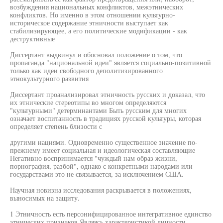
возбуждения национальных конфликтов, межэтнических
конфликтов. Но именно в этом отношении культурно-
историческое содержание этничности выступает как
стабилизирующее, а его политические модификации - как
деструктивные
Диссертант выдвинул и обосновал положение о том, что
пропаганда "национальной идеи" является социально-позитивной
только как идеи свободного деполитизированного
этнокультурного развития
Диссертант проанализировал этничность русских и доказал, что
их этнические стереотипы во многом определяются
"культурными" детерминантами Быть русским для многих
означает воспитанность в традициях русской культуры, которая
определяет степень близости с
другими нациями. Одновременно существенное значение по-
прежнему имеет социальная и идеологическая составляющие
Негативно воспринимается "чуждый нам образ жизни,
порнография, разбой", однако с конкретными народами или
государствами это не связывается, за исключением США.
Научная новизна исследования раскрывается в положениях,
выносимых на защиту.
1 Этничность есть персонифицированное интегративное единство
этнических признаков Являясь характеристикой личности,