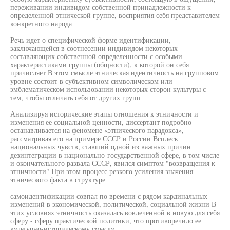
переживании индивидом собственной принадлежности к
определенной этнической группе, восприятия себя представителем
конкретного народа
Речь идет о специфической форме идентификации,
заключающейся в соотнесении индивидом некоторых
составляющих собственной определенности с особыми
характеристиками группы (общности), к которой он себя
причисляет В этом смысле этническая идентичность на групповом
уровне состоит в субъективном символическом или
эмблематическом использовании некоторых сторон культуры с
тем, чтобы отличать себя от других групп
Анализируя исторические этапы отношения к этничности и
изменения ее социальной ценности, диссертант подробно
останавливается на феномене «этнического парадокса»,
рассматривая его на примере СССР и России Всплеск
национальных чувств, ставший одной из важных причин
дезинтеграции в национально-государственной сфере, в том числе
и окончательного развала СССР, явился симптом "возвращения к
этничности" При этом процесс резкого усиления значения
этнического факта в структуре
самоидентификации совпал по времени с рядом кардинальных
изменений в экономической, политической, социальной жизни В
этих условиях этничность оказалась вовлеченной в новую для себя
сферу - сферу практической политики, что противоречило ее
культурно-историческому смыслу