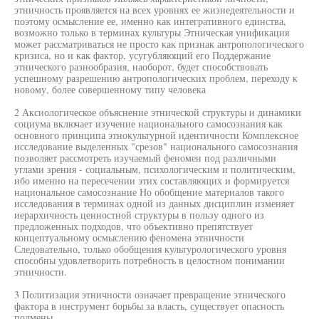
этничность проявляется на всех уровнях ее жизнедеятельности и
поэтому осмысление ее, именно как интегративного единства,
возможно только в терминах культуры Этническая унификация
может рассматриваться не просто как признак антропологического
кризиса, но и как фактор, усугубляющий его Поддержание
этнического разнообразия, наоборот, будет способствовать
успешному разрешению антропологических проблем, переходу к
новому, более совершенному типу человека
2 Аксиологическое объяснение этнической структуры и динамики
социума включает изучение национального самосознания как
основного принципа этнокультурной идентичности Комплексное
исследование выделенных "срезов" национального самосознания
позволяет рассмотреть изучаемый феномен под различными
углами зрения - социальным, психологическим и политическим,
ибо именно на пересечении этих составляющих и формируется
национальное самосознание Но обобщение материалов такого
исследования в терминах одной из данных дисциплин изменяет
иерархичность ценностной структуры в пользу одного из
предложенных подходов, что объективно препятствует
концептуальному осмыслению феномена этничности
Следовательно, только обобщения культурологического уровня
способны удовлетворить потребность в целостном понимании
этничности.
3 Политизация этничности означает превращение этнического
фактора в инструмент борьбы за власть, существует опасность
подмены