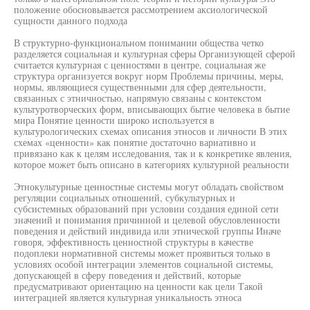
положение обосновывается рассмотрением аксиологической
сущности данного подхода
В структурно-функциональном понимании общества четко
разделяется социальная и культурная сферы Организующей сферой
считается культурная с ценностями в центре, социальная же
структура организуется вокруг норм Проблемы причины, меры,
нормы, являющиеся существенными для сфер деятельности,
связанных с этничностью, напрямую связаны с контекстом
культуротворческих форм, вписывающих бытие человека в бытие
мира Понятие ценности широко используется в
культурологических схемах описания этносов и личности В этих
схемах «ценности» как понятие достаточно вариативно и
привязано как к целям исследования, так и к конкретике явления,
которое может быть описано в категориях культурной реальности
Этнокультурные ценностные системы могут обладать свойством
регуляции социальных отношений, субкультурных и
субсистемных образований при условии создания единой сети
значений и понимания причинной и целевой обусловленности
поведения и действий индивида или этнической группы Иначе
говоря, эффективность ценностной структуры в качестве
подоплеки нормативной системы может проявиться только в
условиях особой интеграции элементов социальной системы,
допускающей в сферу поведения и действий, которые
предусматривают ориентацию на ценности как цели Такой
интеграцией является культурная уникальность этноса