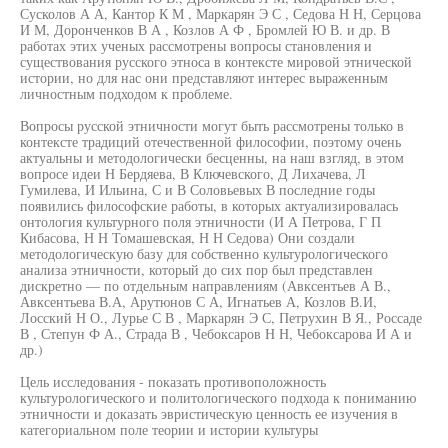
Сусколов А А, Кантор К М , Маркарян Э С , Седова Н Н, Серцова
И М, Доронченков В А , Козлов А Ф , Бромлей Ю В. и др. В
работах этих ученых рассмотрены вопросы становления и
существования русского этноса в контексте мировой этнической
истории, но для нас они представляют интерес выраженным
личностным подходом к проблеме.
Вопросы русской этничности могут быть рассмотрены только в
контексте традиций отечественной философии, поэтому очень
актуальны и методологически бесценны, на наш взгляд, в этом
вопросе идеи Н Бердяева, В Ключевского, Д Лихачева, Л
Гумилева, И Ильина, С и В Соловьевых В последние годы
появились философские работы, в которых актуализировалась
онтология культурного поля этничности (И А Петрова, Г П
Кибасова, Н Н Томашевская, Н Н Седова) Они создали
методологическую базу для собственно культурологического
анализа этничности, который до сих пор был представлен
дискретно — по отдельным направлениям (Авксентьев А В.,
Авксентьева В.А, Арутюнов С А, Игнатьев А, Козлов В.И,
Лосский Н О., Лурье С В , Маркарян Э С, Петрухин В Я., Россаде
В , Степун Ф А., Страда В , Чебоксаров Н Н, Чебоксарова И А и
др.)
Цель исследования - показать противоположность
культурологического и политологического подхода к пониманию
этничности и доказать эвристическую ценность ее изучения в
категориальном поле теории и истории культуры