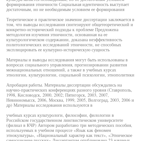
формирования этничности Социальная идентичность выступает
достаточным, но не необходимым условием ее формирования
Теоретическое и практическое значение диссертации заключается в
том, что выводы исследования синтезируют общетеоретический и
конкретно-исторический подходы к проблеме Предложена
методология изучения этничности, основанная на ее
культурологическом содержании, доказана неэффективность
политологических исследований этничности, не способных
эксплицировать ее культурно-историческую сущность
Материалы и выводы исследования могут быть использованы в
вопросах социального управления, прогнозировании развития
межнациональных отношений, а также в учебных курсах
этнологии, культурологии, социальной психологии, этнополитики
Апробация работы. Материалы диссертации обсуждались на
научно-практических конференциях разного уровня (Ставрополь,
1998, Кисловодск, 2000, 2002; Пятигорск, 2003, 2007,
Невинномысск, 2006, Москва, 1999, 2005, Волгоград, 2003, 2006 и
др) Материалы исследования используются в
учебных курсах культурологи, философии, филологии в
Российском государственном лингвистическом университете
(филиал в КЧР) Автором разработано три методических пособия,
используемых в учебном процессе «Язык как феномен
этнокультуры», «Национальный характер как текст», «Этническое
самосознание русских» Диссертантом опубликовано 23 научных