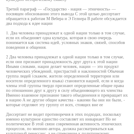
Третий параграф — «Государство - нация — этничность» —
посвящен обоснованию этого вывода С этой целью диссертант
обращается к работам М Вебера и Э Гелнера В работе обсуждается
два подхода к идее нации
1. Два человека принадлежат к одной нации только в том случае,
если их объединяет одна культура, которая в свою очередь
понимается как система идей, условных знаков, связей, способов
поведения и общения.
2 Два человека принадлежат к одной нации только в том случае,
если они признают принадлежность друг друга к этой нации
Иными словами, нации делает человек, нации — это продукт
человеческих убеждений, пристрастий и наклонностей Обычная
группа людей (скажем, жители определенной территории или
носители определенного языка) становится нацией, если и когда
члены этой группы твердо признают определенные общие права
по отношению друг к другу в силу объединяющего их членства
Именно взаимное признание такого объединения и превращает их
в нацию А не другие общие качества - какими бы они ни были, -
которые отделяют эту группу от всех, стоящих вне ее
Диссертант не видит противоречия в этих подходах, поскольку
именно культурное единство составляет их инвариант Но не
политическое В этой связи современная активность этнических
процессов, по мнению автора, должна рассматриваться как
культурный ренессанс, а не стремление к политическому