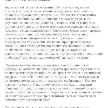
Актуальность темы исследования. Научные исследования
этнических процессов актуальны всегда, поскольку сами эти
процессы перманентны, постоянны и оказывают чрезвычайно
сильное влияние на жизнь общества Однако подходы к их
изучению очень сильно разнятся в зависимости от конкретно-
исторической ситуации и соответствующего социального заказа
Так, если в годы существования Советского Союза сами термины
«этнос», «этничность», «этническое» в качестве научных
практически не употреблялись, то в годы перестройки и
последующего кризиса они, наоборот, приобрели большое
значение, хотя стали чрезмерно политизированными Сейчас
проблема этничности может и должна рассматриваться
исключительно в позитивном плане, что соответствует достаточно
стабильной социально-экономической ситуации в стране.
Обращает на себя внимание тот факт, что этничность как
культурный комплекс неизменно рассматривалась отдельно от ее
политического содержания В то же время это самое политическое
содержание постоянно менялось, тогда как ценности культуры в
их этническом преломлении оставались стабильными Уже это
наводит на мысль об их приоритете в этническом развитии
общества Но традиции приписывания детерминантной роли в
развитии всех общественных процессов исключительно экономике
(и политике как ее концентрированному выражению) мешали
отметить этот очевидный факт
Современная ситуация унификации культурного развития