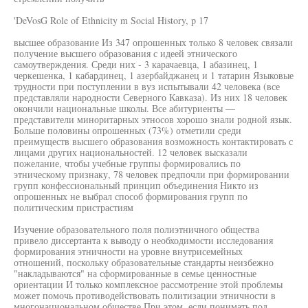
'DeVosG Role of Ethnicity m Social History, p 17
высшее образование Из 347 опрошенных только 8 человек связали
получение высшего образования с идеей этнического
самоутверждения. Среди них - 3 карачаевца, 1 абазинец, 1
черкешенка, 1 кабардинец, 1 азербайджанец и 1 татарин Языковые
трудности при поступлении в вуз испытывали 42 человека (все
представляли народности Северного Кавказа). Из них 18 человек
окончили национальные школы. Все абитуриенты —
представители миноритарных этносов хорошо знали родной язык.
Больше половины опрошенных (73%) отметили среди
преимуществ высшего образования возможность контактировать с
лицами других национальностей. 12 человек высказали
пожелание, чтобы учебные группы формировались по
этническому признаку, 78 человек предпочли при формировании
групп конфессиональный принцип объединения Никто из
опрошенных не выбрал способ формирования групп по
политическим пристрастиям
Изучение образовательного поля полиэтничного общества
привело диссертанта к выводу о необходимости исследования
формирования этничности на уровне внутрисемейных
отношений, поскольку образовательные стандарты неизбежно
"накладываются" на сформированные в семье ценностные
ориентации И только комплексное рассмотрение этой проблемы
может помочь противодействовать политизации этничности в
многонациональном обществе При этом, если понимать под