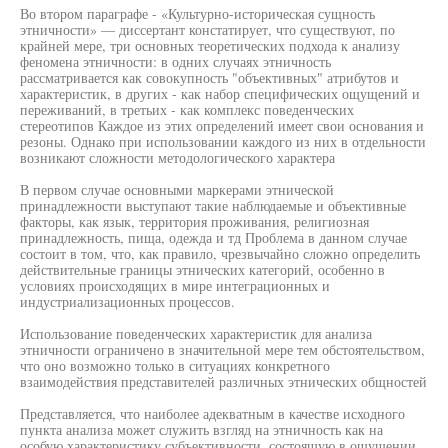
Во втором параграфе - «Культурно-историческая сущность
этничности» — диссертант констатирует, что существуют, по
крайней мере, три основных теоретических подхода к анализу
феномена этничности: в одних случаях этничность
рассматривается как совокупность "объективных" атрибутов и
характеристик, в других - как набор специфических ощущений и
переживаний, в третьих - как комплекс поведенческих
стереотипов Каждое из этих определений имеет свои основания и
резоны. Однако при использовании каждого из них в отдельности
возникают сложности методологического характера
В первом случае основными маркерами этнической
принадлежности выступают такие наблюдаемые и объективные
факторы, как язык, территория проживания, религиозная
принадлежность, пища, одежда и тд Проблема в данном случае
состоит в том, что, как правило, чрезвычайно сложно определить
действительные границы этнических категорий, особенно в
условиях происходящих в мире интеграционных и
индустриализационных процессов.
Использование поведенческих характеристик для анализа
этничности ограничено в значительной мере тем обстоятельством,
что оно возможно только в ситуациях конкретного
взаимодействия представителей различных этнических общностей
Представляется, что наиболее адекватным в качестве исходного
пункта анализа может служить взгляд на этничность как на
особую характеристику субъективности, состоящую в ощущении,