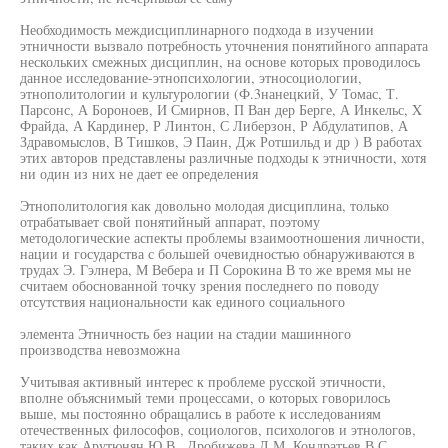
Необходимость междисциплинарного подхода в изучении
этничности вызвало потребность уточнения понятийного аппарата
нескольких смежных дисциплин, на основе которых проводилось
данное исследование-этнопсихологии, этносоциологии,
этнополитологии и культурологии (Ф.3нанецкий, У Томас, Т.
Парсонс, А Бороноев, И Смирнов, П Ван дер Берге, А Инкельс, X
Фрайда, А Кардинер, Р Линтон, С Либерзон, Р Абдулатипов, А
Здравомыслов, В Тишков, Э Паин, Дж Ротшильд и др ) В работах
этих авторов представлены различные подходы к этничности, хотя
ни один из них не дает ее определения
Этнополитология как довольно молодая дисциплина, только
отрабатывает свой понятийный аппарат, поэтому
методологические аспекты проблемы взаимоотношения личности,
нации и государства с большей очевидностью обнаруживаются в
трудах Э. Гэлнера, М Вебера и П Сорокина В то же время мы не
считаем обоснованной точку зрения последнего по поводу
отсутствия национальности как единого социального
элемента Этничность без нации на стадии машинного
производства невозможна
Учитывая активный интерес к проблеме русской этичности,
вполне объяснимый теми процессами, о которых говорилось
выше, мы постоянно обращались в работе к исследованиям
отечественных философов, социологов, психологов и этнологов,
таких как Арутюнян Ю В., Дробижева Л М, Кондратьев В.С ,