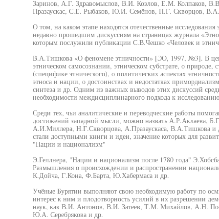
Заринов, А.Г. Здравомыслов, В.И. Козлов, Е.М. Колпаков, В.В.
Празаускас, С.Е. Рыбаков, Ю.И. Семёнов, Н.Г. Скворцов, В.А
О том, на каком этапе находятся отечественные исследования 
недавно прошедшим дискуссиям на страницах журнала «Этног
которым послужили публикации С.В.Чешко «Человек и этничн
B.А.Тишкова «О феномене этничности» [ЭО, 1997, №3]. В це
этническом самосознании, этническом субстрате, о природе, 
(специфике этнического), о политических аспектах этничнос
этноса и нации, о достоинствах и недостатках примордиализ
синтеза и др. Одним из важных выводов этих дискуссий сред
необходимости междисциплинарного подхода к исследованию
Среди тех, чьи аналитические и переводческие работы помог
достижений западной мысли, можно назвать А.Р.Аклаева, Б.Г
А.И.Миллера, Н.Г.Скворцова, А.Празаускаса, В.А.Тишкова и 
стали доступными книги и идеи, значение которых для разви
"Нации и национализм"
Э.Геллнера, "Нации и национализм после 1780 года" Э.Хобсб
Размышления о происхождении и распространении национали
К.Дойча, Г.Кона, Ф.Барта, Ю.Хабермаса и др.
Учёные Бурятии выполняют свою необходимую работу по осм
интерес к ним и плодотворность усилий в их разрешении дем
наук, как В.И. Антонов, В.И. Затеев, Т.М. Михайлов, А.Н. П
Ю.А. Серебрякова и др.