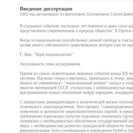
Введение диссертации
2001 год, автореферат по философии, Батомункуев, Сергей Дамб
В страшных событиях последних лет повинно и даже стало ед
представление современников о природе общества" Х.Ортега-
Когда-то национализм способствовал личной свободе и счасть
целям своего собственного существования, которое уже не пр
Г. Кон. "Идея национализма"
Актуальность темы исследования.
Одним из самых значительных мировых событий конца XX ве
системы. Научные споры о причинах, приведших к этому, веро
можно не сомневаться - "национальный вопрос" сыграл в этом
многом преемницей СССР, столкнулась с необходимостью вы
выстраиванием новых отношений между народами, входящими 
С процессами демократизации в политической жизни постсо
этнического самоопределения. Этот процесс "самоопределения
появлении и активности националистических партий, в пред
требованиях пересмотра статусов отдельных этнических групп
сопряжено с необходимостью обеспечения государственной ц
мира, с необходимостью развития гражданской общности этни
рационализации этого соотношения и нахождения путей к с