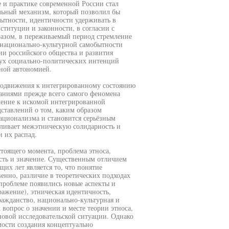
е и практике современной России стал
льный механизм, который позволил бы
ытности, идентичности удерживать в
титуции и законности, в согласии с
азом, в переживаемый период стремление
 национально-культурной самобытности
и российского общества и развития
ух социально-политических интенций
рной автономией.
родвижения к интегрированному состоянию
ваниями прежде всего самого феномена
жение к искомой интегрированной
дставлений о том, каким образом
ационализма и становится серьёзным
вливает межэтническую солидарность и
 их распад.
астоящего момента, проблема этноса,
ость и значение. Существенным отличием
их лет является то, что понятие
енно, различие в теоретических подходах
проблеме появились новые аспекты и
ражение), этническая идентичность,
ражданство, национально-культурная и
 вопрос о значении и месте теории этноса,
новой исследовательской ситуации. Однако
имости создания концептуально