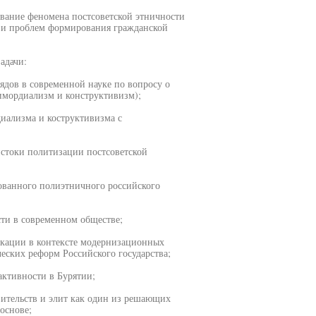
ование феномена постсоветской этничности
ч и проблем формирования гражданской
адачи:
ядов в современной науке по вопросу о
имордиализм и конструктивизм);
иализма и коструктивизма с
истоки политизации постсоветской
ованного полиэтничного российского
ти в современном обществе;
икации в контексте модернизационных
ческих реформ Российского государства;
активности в Бурятии;
вительств и элит как один из решающих
основе;