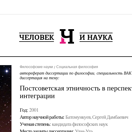
Философские науки
Социальная философия
автореферат диссертации по философии, специальность ВАК
диссертация на тему:
Постсоветская этничность в перспе
интеграции
Год:
2001
Автор научной работы:
Батомункуев, Сергей Дамбаевич
Ученая cтепень:
кандидата философских наук
Место защиты диссертации:
Улан-Удэ