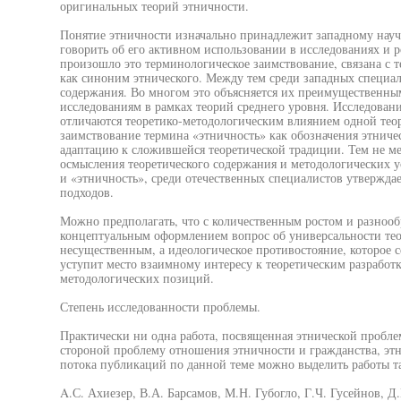
оригинальных теорий этничности.
Понятие этничности изначально принадлежит западному науч
говорить об его активном использовании в исследованиях и р
произошло это терминологическое заимствование, связана с 
как синоним этнического. Между тем среди западных специал
содержания. Во многом это объясняется их преимущественны
исследованиям в рамках теорий среднего уровня. Исследован
отличаются теоретико-методологическим влиянием одной теор
заимствование термина «этничность» как обозначения этничес
адаптацию к сложившейся теоретической традиции. Тем не ме
осмысления теоретического содержания и методологических у
и «этничность», среди отечественных специалистов утвержда
подходов.
Можно предполагать, что с количественным ростом и разнооб
концептуальным оформлением вопрос об универсальности тео
несущественным, а идеологическое противостояние, которое 
уступит место взаимному интересу к теоретическим разработ
методологических позиций.
Степень исследованности проблемы.
Практически ни одна работа, посвященная этнической пробле
стороной проблему отношения этничности и гражданства, эт
потока публикаций по данной теме можно выделить работы та
A.С. Ахиезер, В.А. Барсамов, М.Н. Губогло, Г.Ч. Гусейнов, Д