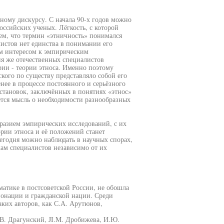
ному дискурсу. С начала 90-х годов можно
оссийских ученых. Лёгкость, с которой
тем, что термин «этничность» понимался
истов нет единства в понимании его
м интересом к эмпирическим
ия же отечественных специалистов
ии - теории этноса. Именно поэтому
кого по существу представляло собой его
нее в процессе постоянного и серьёзного
становок, заключённых в понятиях «этнос»
ется мысль о необходимости разнообразных
разием эмпирических исследований, с их
рии этноса и её положений станет
сегодня можно наблюдать в научных спорах,
кам специалистов независимо от их
матике в постсоветской России, не обошла
нонации и гражданской нации. Среди
ких авторов, как С.А. Арутюнов,
.В. Драгунский, JI.M. Дробижева, И.Ю.