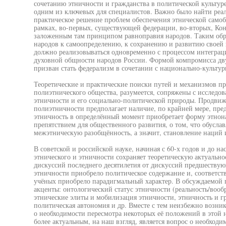
сочетанию этничности и гражданства в политической культур
одним из ключевых для специалистов. Важно было найти реа
практическое решение проблем обеспечения этнической самоб
рамках, во-первых, существующей федерации, во-вторых, Конс
заложенным там принципом равноправия народов. Таким обр
народов к самоопределению, к сохранению и развитию своей
должно реализовываться одновременно с процессом интеграци
духовной общности народов России. Формой компромисса дв
призван стать федерализм в сочетании с национально-культу
Теоретические и практические поиски путей и механизмов п
полиэтнического общества, разумеется, сопряжены с исследо
этничности и его социально-политической природы. Продви
полиэтничности предполагает наличие, по крайней мере, пре
этничность в определённый момент приобретает форму этнон
препятствием для общественного развития, о том, что обусла
межэтническую разобщённость, а значит, становление наций и
В советской и российской науке, начиная с 60-х годов и до н
этнического и этничности сохраняет теоретическую актуальн
дискуссий последнего десятилетия от дискуссий предшествующ
этничности приобрело политическое содержание и, соответств
учёных приобрело парадигмальный характер. В обсуждаемой 
акценты: онтологический статус этничности (реальность/вооб
этнические элиты и мобилизация этничности, этничность и г
политическая автономия и др. Вместе с тем неизбежно возник
о необходимости пересмотра некоторых её положений в этой 
более актуальным, на наш взгляд, является вопрос о необход