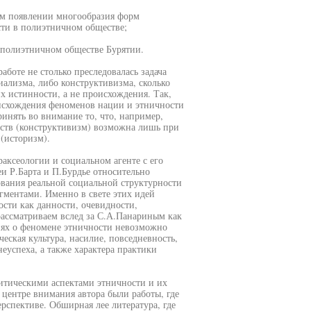
ом появлении многообразия форм
сти в полиэтничном обществе;
 полиэтничном обществе Бурятии.
аботе не столько преследовалась задача
ализма, либо конструктивизма, сколько
х истинности, а не происхождения. Так,
оисхождения феноменов нации и этничности
ринять во внимание то, что, например,
ств (конструктивизм) возможна лишь при
(историзм).
аксеологии и социальном агенте с его
и Р.Барта и П.Бурдье относительно
вания реальной социальной структурности
гментами. Именно в свете этих идей
сти как данности, очевидности,
ассматриваем вслед за С.А.Панариным как
иях о феномене этничности невозможно
ческая культура, насилие, повседневность,
еуспеха, а также характера практики
литическими аспектами этничности и их
 центре внимания автора были работы, где
спективе. Обширная лее литература, где