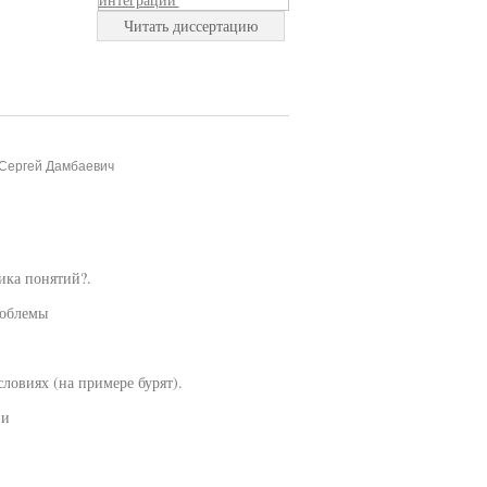
Читать диссертацию
 Сергей Дамбаевич
ика понятий?.
роблемы
ловиях (на примере бурят).
ии