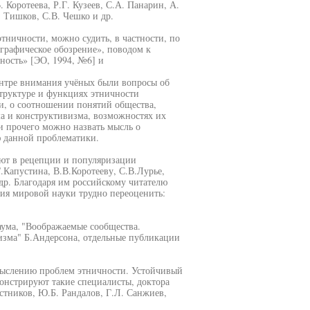
 Коротеева, Р.Г. Кузеев, С.А. Панарин, А.
. Тишков, С.В. Чешко и др.
этничности, можно судить, в частности, по
рафическое обозрение», поводом к
ость» [ЭО, 1994, №6] и
нтре внимания учёных были вопросы об
структуре и функциях этничности
ти, о соотношении понятий общества,
ма и конструктивизма, возможностях их
и прочего можно назвать мысль о
 данной проблематики.
ают в рецепции и популяризации
.Капустина, В.В.Коротееву, С.В.Лурье,
др. Благодаря им российскому читателю
тия мировой науки трудно переоценить:
аума, "Воображаемые сообщества.
зма" Б.Андерсона, отдельные публикации
ыслению проблем этничности. Устойчивый
онстрируют такие специалисты, доктора
остников, Ю.Б. Рандалов, Г.Л. Санжиев,