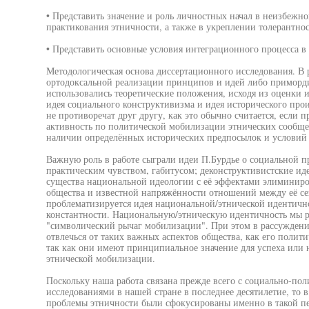
• Представить значение и роль личностных начал в неизбежн
практикования этничности, а также в укреплении толерантно
• Представить основные условия интеграционного процесса в
Методологическая основа диссертационного исследования. В р
ортодоксальной реализации принципов и идей либо приморди
использовались теоретические положения, исходя из оценки и
идея социального конструктивизма и идея исторического пр
не противоречат друг другу, как это обычно считается, если п
активность по политической мобилизации этнических сообще
наличии определённых исторических предпосылок и условий 
Важную роль в работе сыграли идеи П.Бурдье о социальной пр
практическим чувством, габитусом; деконструктивистские иде
существа национальной идеологии с её эффектами элиминиро
общества и известной напряжённости отношений между её се
проблематизируется идея национальной/этнической идентично
константности. Национальную/этническую идентичность мы р
"символический рычаг мобилизации". При этом в рассужден
отвлечься от таких важных аспектов общества, как его полити
так как они имеют принципиальное значение для успеха или н
этнической мобилизации.
Поскольку наша работа связана прежде всего с социально-по
исследованиями в нашей стране в последнее десятилетие, то в
проблемы этничности были сфокусированы именно в такой пер