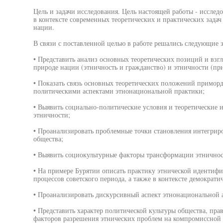
Цель и задачи исследования. Цель настоящей работы - исслед
в контексте современных теоретических и практических зада
нации.
В связи с поставленной целью в работе решались следующие з
• Представить анализ основных теоретических позиций и взгл
природе нации (этничность и гражданство) и этничности (пр
• Показать связь основных теоретических положений приморд
политическими аспектами этнонациональной практики;
• Выявить социально-политические условия и теоретические 
этничности;
• Проанализировать проблемные точки становления интегрир
общества;
• Выявить социокультурные факторы трансформации этничнос
• На примере Бурятии описать практику этнической идентиф
процессов советского периода, а также в контексте демократи
• Проанализировать дискурсивный аспект этнонациональной 
• Представить характер политической культуры общества, пра
факторов разрешения этнических проблем на компромиссной 