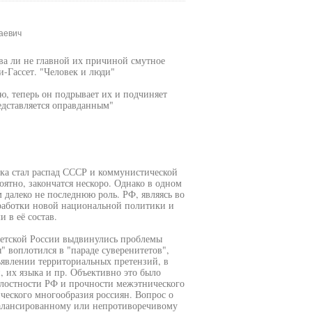
аевич
ва ли не главной их причиной смутное
и-Гассет. "Человек и люди"
ю, теперь он подрывает их и подчиняет
едставляется оправданным"
ка стал распад СССР и коммунистической
ятно, закончатся нескоро. Однако в одном
 далеко не последнюю роль. РФ, являясь во
работки новой национальной политики и
в её состав.
ветской России выдвинулись проблемы
" воплотился в "параде суверенитетов",
ъявлении территориальных претензий, в
, их языка и пр. Объективно это было
елостности РФ и прочности межэтнического
ческого многообразия россиян. Вопрос о
балансированному или непротиворечивому