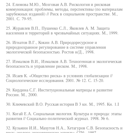
24. Елимова М.Ю., Мозговая А.В. Рискология и рисковая
коммуникация: проблемы, методы, перспективы (по материалам
зарубежных изданий) // Риск в социальном пространстве. М.,
2001. С. 79-95.
25. Журавлев В.П., Пушенко С.Л., Яковлев А. М. Защита
населения и территорий в чрезвычайных ситуациях. М., 1999.
26. Игнатов В.Г., Кокин А.В. Природоресурсное и
природоохранное регулирование в системе управления
экологической безопасностью. Ростов н/Д., 1998.
27. Измалков В.И., Измалков А.В. Техногенная и экологическая
безопасность и управление риском. М., 1998.
28. Исаев К. «Общество риска» в условиях глобализации //
Социологические исследования. 2001. № 12. С. 15-20.
29. Кирдина С.Г. Институциональные матрицы и развитие
России. М., 2000.
30. Ключевский В.О. Русская история В 3 кн. М., 1995. Кн. 1.I
31. Когай Е.А. Социальная экология. Культура и природа: этапы
развития // Социально-политический журнал. 1998. № 6.
32. Кузьмин И.И., Махутов Н.А., Хетагуров С.В. Безопасность и
риск: эколого-экономические аспекты. СПб., 1997.