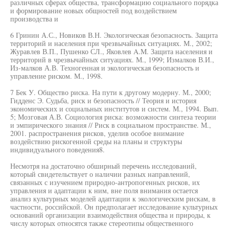
различных сферах общества, трансформацию социального порядка
и формирование новых общностей под воздействием
производства и
6 Гринин А.С., Новиков В.Н. Экологическая безопасность. Защита
территорий и населения при чрезвычайных ситуациях. М., 2002;
Журавлев В.П., Пушенко СЛ., Яковлев A.M. Защита населения и
территорий в чрезвычайных ситуациях. М., 1999; Измалков В.И.,
Из-малков А.В. Техногенная и экологическая безопасность и
управление риском. М., 1998.
7 Бек У. Общество риска. На пути к другому модерну. М., 2000;
Гидденс Э. Судьба, риск и безопасность // Теория и история
экономических и социальных институтов и систем. М., 1994. Вып.
5; Мозговая А.В. Социология риска: возможности синтеза теории
и эмпирического знания // Риск в социальном пространстве. М.,
2001. распространения рисков, уделив особое внимание
воздействию рискогенной среды на планы и структуры
индивидуального поведения8.
Несмотря на достаточно обширный перечень исследований,
который свидетельствует о наличии разных направлений,
связанных с изучением природно-антропогенных рисков, их
управления и адаптации к ним, вне поля внимания остается
анализ культурных моделей адаптации к экологическим рискам, в
частности, российской. Он предполагает исследование культурных
оснований организации взаимодействия общества и природы, к
числу которых относятся также стереотипы общественного