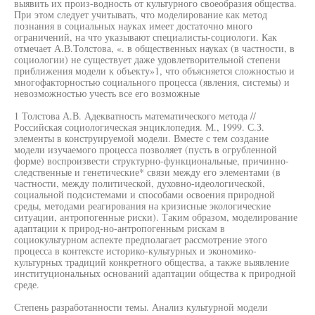
выявить их произ-водность от культурного своеобразия общества.
При этом следует учитывать, что моделирование как метод
познания в социальных науках имеет достаточно много
ограничений, на что указывают специалисты-социологи. Как
отмечает А.В.Толстова, «. в общественных науках (в частности, в
социологии) не существует даже удовлетворительной степени
приближения модели к объекту»1, что объясняется сложностью и
многофакторностью социального процесса (явления, системы) и
невозможностью учесть все его возможные
1 Толстова А.В. Адекватность математического метода //
Российская социологическая энциклопедия. М., 1999. С.З.
элементы в конструируемой модели. Вместе с тем создание
модели изучаемого процесса позволяет (пусть в огрубленной
форме) воспроизвести структурно-функциональные, причинно-
следственные и генетические* связи между его элементами (в
частности, между политической, духовно-идеологической,
социальной подсистемами и способами освоения природной
среды, методами реагирования на кризисные экологические
ситуации, антропогенные риски). Таким образом, моделирование
адаптации к природ-но-антропогенным рискам в
социокультурном аспекте предполагает рассмотрение этого
процесса в контексте историко-культурных и экономико-
культурных традиций конкретного общества, а также выявление
институциональных оснований адаптации общества к природной
среде.
Степень разработанности темы. Анализ культурной модели