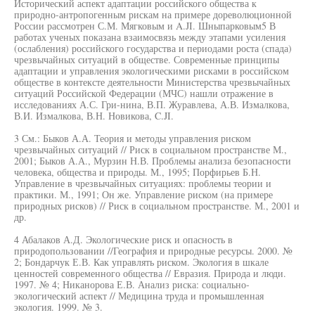
Исторический аспект адаптации российского общества к
природно-антропогенным рискам на примере дореволюционной
России рассмотрен С.М. Мягковым и A.JI. Шныпарковым5 В
работах ученых показана взаимосвязь между этапами усиления
(ослабления) российского государства и периодами роста (спада)
чрезвычайных ситуаций в обществе. Современные принципы
адаптации и управления экологическими рисками в российском
обществе в контексте деятельности Министерства чрезвычайных
ситуаций Российской Федерации (МЧС) нашли отражение в
исследованиях А.С. Гри-нина, В.П. Журавлева, А.В. Измалкова,
В.И. Измалкова, В.Н. Новикова, C.JI.
3 См.: Быков А.А. Теория и методы управления риском
чрезвычайных ситуаций // Риск в социальном пространстве М.,
2001; Быков А.А., Мурзин Н.В. Проблемы анализа безопасности
человека, общества и природы. М., 1995; Порфирьев Б.Н.
Управление в чрезвычайных ситуациях: проблемы теории и
практики. М., 1991; Он же. Управление риском (на примере
природных рисков) // Риск в социальном пространстве. М., 2001 и
др.
4 Абалаков А.Д. Экологические риск и опасность в
природопользовании //География и природные ресурсы. 2000. №
2; Бондарчук Е.В. Как управлять риском. Экология в шкале
ценностей современного общества // Евразия. Природа и люди.
1997. № 4; Никанорова Е.В. Анализ риска: социально-
экологический аспект // Медицина труда и промышленная
экология. 1999. № 3.