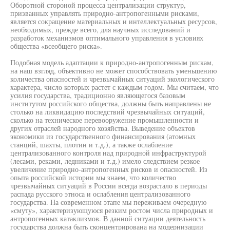
Оборотной стороной процесса централизации структур,
призванных управлять природно-антропогенными рисками,
является сокращение материальных и интеллектуальных ресурсов,
необходимых, прежде всего, для научных исследований и
разработок механизмов оптимального управления в условиях
общества «всеобщего риска».
Подобная модель адаптации к природно-антропогенным рискам,
на наш взгляд, объективно не может способствовать уменьшению
количества опасностей и чрезвычайных ситуаций экологического
характера, число которых растет с каждым годом. Мы считаем, что
усилия государства, традиционно являющегося базовым
институтом российского общества, должны быть направлены не
столько на ликвидацию последствий чрезвычайных ситуаций,
сколько на техническое перевооружение промышленности и
других отраслей народного хозяйства. Выведение объектов
экономики из государственного финансирования (атомных
станций, шахты, плотин и т.д.), а также ослабление
централизованного контроля над природной инфраструктурой
(лесами, реками, ледниками и т.д.) имело следствием резкое
увеличение природно-антропогенных рисков и опасностей. Из
опыта российской истории мы знаем, что количество
чрезвычайных ситуаций в России всегда возрастало в периоды
распада русского этноса и ослабления централизованного
государства. На современном этапе мы переживаем очередную
«смуту», характеризующуюся резким ростом числа природных и
антропогенных катаклизмов. В данной ситуации деятельность
государства должна быть сконцентрирована на модернизации