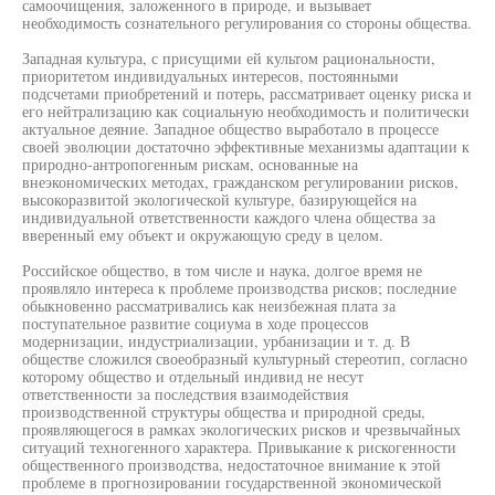
самоочищения, заложенного в природе, и вызывает
необходимость сознательного регулирования со стороны общества.
Западная культура, с присущими ей культом рациональности,
приоритетом индивидуальных интересов, постоянными
подсчетами приобретений и потерь, рассматривает оценку риска и
его нейтрализацию как социальную необходимость и политически
актуальное деяние. Западное общество выработало в процессе
своей эволюции достаточно эффективные механизмы адаптации к
природно-антропогенным рискам, основанные на
внеэкономических методах, гражданском регулировании рисков,
высокоразвитой экологической культуре, базирующейся на
индивидуальной ответственности каждого члена общества за
вверенный ему объект и окружающую среду в целом.
Российское общество, в том числе и наука, долгое время не
проявляло интереса к проблеме производства рисков; последние
обыкновенно рассматривались как неизбежная плата за
поступательное развитие социума в ходе процессов
модернизации, индустриализации, урбанизации и т. д. В
обществе сложился своеобразный культурный стереотип, согласно
которому общество и отдельный индивид не несут
ответственности за последствия взаимодействия
производственной структуры общества и природной среды,
проявляющегося в рамках экологических рисков и чрезвычайных
ситуаций техногенного характера. Привыкание к рискогенности
общественного производства, недостаточное внимание к этой
проблеме в прогнозировании государственной экономической