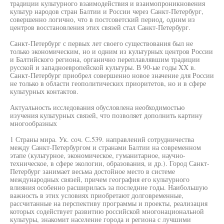
традиции культурного взаимодействия и взаимопроникновения
культур народов стран Балтии и России через Санкт-Петербург,
совершенно логично, что в постсоветский период, одним из
центров восстановления этих связей стал Санкт-Петербург.
Санкт-Петербург с первых лет своего существования был не
только экономическим, но и одним из культурных центров России
и Балтийского региона, органично переплавлявшим традиции
русской и западноевропейской культуры. В 90-ые годы XX в.
Санкт-Петербург приобрел совершенно новое значение для России
не только в области геополитических приоритетов, но и в сфере
культурных контактов.
Актуальность исследования обусловлена необходимостью
изучения культурных связей, что позволяет дополнить картину
многообразных
1 Страны мира. Ук. соч. С.539. направлений сотрудничества
между Санкт-Петербургом и странами Балтии на современном
этапе (культурное, экономическое, гуманитарное, научно-
техническое, в сфере экологии, образования, и др.). Город Санкт-
Петербург занимает весьма достойное место в системе
международных связей, причем география его культурного
влияния особенно расширилась за последние годы. Наибольшую
важность в этих условиях приобретают долговременные,
рассчитанные на перспективу программы и проекты, реализация
которых содействует развитию российской многонациональной
культуры, знакомит население города и региона с лучшими