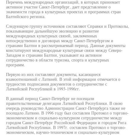
Перечень международных организаций, в которых принимает
активное участие Санкт-Петербург, дает представление о
значимости города в культурных проектах и программах стран
Балтийского региона.
Следующую группу источников составляют Справки и Протоколы,
показывающие дальнейшую эволюцию и развитие
международных культурных связей, заключенных
непосредственно в договорах между Санкт-Петербургом и
странами Балтии в рассматриваемый период. Данные документы
констатируют международные культурные связи между Северо-
Западом и странами Балтии, указывают на активное
сотрудничество в области туризма, спорта и культурных
программ.
Первую из них составляют документы, касающиеся
взамоотношений с Латвией. В этой информации отмечается о
трудностях подписания документов о сотрудничестве с
Латвийской Республикой в 1993-1996гг.
В данный период Санкт-Петербург не посещали
правительственные делегации Латвийской Республики. В свою
очередь руководство Администрации Санкт-Петербурга также не
посещало Латвию. В 1996 году был составлен Протокол о торгово-
экономическом и социально-культурном сотрудничестве между
городом Санкт-Петербург Российской Федерации и городом Рига
Латвийской Республики. В 1997г. составлен Протокол о торгово-
экономическом, научно-техническом и социально-культурном