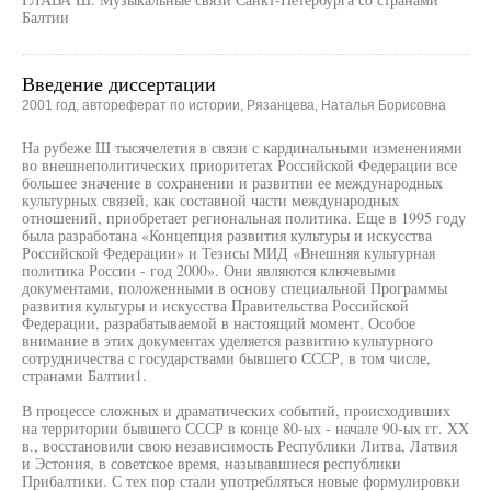
Балтии
Введение диссертации
2001 год, автореферат по истории, Рязанцева, Наталья Борисовна
На рубеже Ш тысячелетия в связи с кардинальными изменениями
во внешнеполитических приоритетах Российской Федерации все
большее значение в сохранении и развитии ее международных
культурных связей, как составной части международных
отношений, приобретает региональная политика. Еще в 1995 году
была разработана «Концепция развития культуры и искусства
Российской Федерации» и Тезисы МИД «Внешняя культурная
политика России - год 2000». Они являются ключевыми
документами, положенными в основу специальной Программы
развития культуры и искусства Правительства Российской
Федерации, разрабатываемой в настоящий момент. Особое
внимание в этих документах уделяется развитию культурного
сотрудничества с государствами бывшего СССР, в том числе,
странами Балтии1.
В процессе сложных и драматических событий, происходивших
на территории бывшего СССР в конце 80-ых - начале 90-ых гг. XX
в., восстановили свою независимость Республики Литва, Латвия
и Эстония, в советское время, называвшиеся республики
Прибалтики. С тех пор стали употребляться новые формулировки