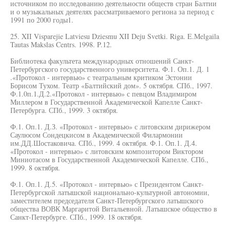
источником по исследованию деятельности обществ стран Балтии
и о музыкальных деятелях рассматриваемого региона за период с
1991 по 2000 годы1.
25. XII Visparejie Latviesu Dziesmu XII Deju Svetki. Riga. E.Melgaila
Tautas Makslas Centrs. 1998. P.12.
Библиотека факультета международных отношений Санкт-
Петербургского государственного университета. Ф.1. Оп.1. Д. 1
.«Протокол - интервью» с театральным критиком Эстонии
Борисом Тухом. Театр «Балтийский дом». 5 октября. СПб., 1997.
Ф.1.0п.1.Д.2.«Протокол - интервью» с певцом Владимиром
Миллером в Государственной Академической Капелле Санкт-
Петербурга. СПб., 1999. 3 октября.
Ф.1. Оп.1. Д.З. «Протокол - интервью» с литовским дирижером
Саулюсом Сондецкисом в Академической Филармонии
им.ДД.Шостаковича. СПб., 1999. 4 октября. Ф.1. Оп.1. Д.4.
«Протокол - интервью» с литовским композитором Виктором
Миниотасом в Государственной Академической Капелле. СПб.,
1999. 8 октября.
Ф.1. Оп.1. Д.5. «Протокол - интервью» с Президентом Санкт-
Петербургской латышской национально-культурной автономии,
заместителем председателя Санкт-Петербургского латышского
общества ВОВК Маргаритой Витальевной. Латышское общество в
Санкт-Петербурге. СПб., 1999. 18 октября.