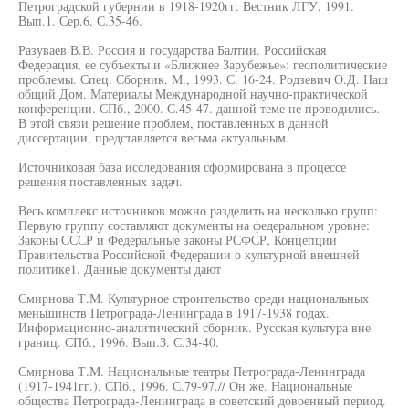
Петроградской губернии в 1918-1920гг. Вестник ЛГУ, 1991.
Вып.1. Сер.6. С.35-46.
Разуваев В.В. Россия и государства Балтии. Российская
Федерация, ее субъекты и «Ближнее Зарубежье»: геополитические
проблемы. Спец. Сборник. М., 1993. С. 16-24. Родзевич О.Д. Наш
общий Дом. Материалы Международной научно-практической
конференции. СПб., 2000. С.45-47. данной теме не проводились.
В этой связи решение проблем, поставленных в данной
диссертации, представляется весьма актуальным.
Источниковая база исследования сформирована в процессе
решения поставленных задач.
Весь комплекс источников можно разделить на несколько групп:
Первую группу составляют документы на федеральном уровне:
Законы СССР и Федеральные законы РСФСР, Концепции
Правительства Российской Федерации о культурной внешней
политике1. Данные документы дают
Смирнова Т.М. Культурное строительство среди национальных
меньшинств Петрограда-Ленинграда в 1917-1938 годах.
Информационно-аналитический сборник. Русская культура вне
границ. СПб., 1996. Вып.З. С.34-40.
Смирнова Т.М. Национальные театры Петрограда-Ленинграда
(1917-1941гг.). СПб., 1996. С.79-97.// Он же. Национальные
общества Петрограда-Ленинграда в советский довоенный период.