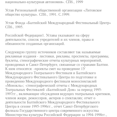
национально-культурная автономия». СПб., 1999
Устав Региональной общественной организации «Литовское
общество культуры». СПб., 1991. С.1999.
Устав Фонда «Балтийский Международный Фестивальный Центр»
СПб., 1995.
Российской Федерации1. Уставы указывают на сферу
деятельности, список учредителей и их членов, права и
обязанности созданных организаций.
Следующую группу источников составляют так называемые
рекламные издания - листовки, рекламы, проспекты, программы,
буклеты, стенографические отчеты культурных мероприятий,
проводимых в Санкт-Петербурге, связанные со странами Балтии.
К ним относятся: -проекты смет на проведение 1У
Международного Театрального Фестиваля и Балтийского
Международного Фестивального Центра по подготовке и
проведению Международного фестиваля моноспектаклей
«Монокль»; -стенографический отчеты с Международных
Театральных Фестивалей «Балтийский Дом» за период 1995-
1997гг., включающие обсуждения ведущих театральных критиков,
членов жюри, режиссеров, актеров о спектаклях; отчет о
деятельности Балтийского Международного Фестивального
Центра в сезоне 1995-1996гг., отчет Санкт-Петербургского
филиала Государственного центра современного искусства
Министерства культуры Российской Федерации за 1994-1998гг.,