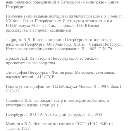
национальных объединений в Петербурге -Ленинграде - Санкт-
Петербурге.
Наиболее значительные исследования были проведены в 80-ые гг.
XX века, Санкт-Петербургским Институтом этнографии им.
Н.Н.Миклуха-Маклая1. Так, например, Н.В.Юхнева
рассматривала вопросы, касающиеся
1 Дридзо А.Д. К историографии Петербургского эстонского
населения Петербурга (60-80-ые годы XIX в.). Старый Петербург.
Историко-этнографические исследования. Л., 1982. С.70-79.
Дридзо А.Д. Из истории Петербургского эстонского
просветительного общества.
Этнография Петербурга - Ленинграда. Материалы ежегодных
научных чтений. АН СССР.
Институт этнографии им. Н.Н.Миклуха-Маклая. Л., 1987. Вып.1.
С.13-21.
Самойлов В.А. Эстонский театр и некоторые особенности
культурной жизни эстонцев в
Петербурге (1873-1917гг). Старый Петербург. Л., 1982.
Маамаяги В.А. Эстонские поселения в СССР: (1917-1940гг.).
Таллин, 1977.