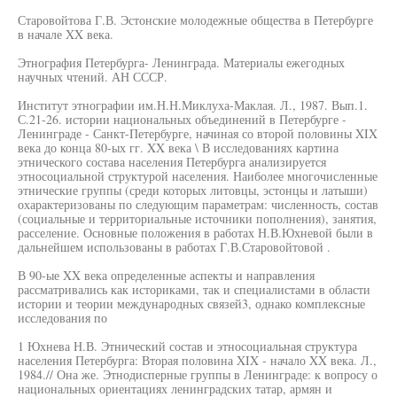
Старовойтова Г.В. Эстонские молодежные общества в Петербурге
в начале XX века.
Этнография Петербурга- Ленинграда. Материалы ежегодных
научных чтений. АН СССР.
Институт этнографии им.Н.Н.Миклуха-Маклая. Л., 1987. Вып.1.
С.21-26. истории национальных объединений в Петербурге -
Ленинграде - Санкт-Петербурге, начиная со второй половины XIX
века до конца 80-ых гг. XX века \ В исследованиях картина
этнического состава населения Петербурга анализируется
этносоциальной структурой населения. Наиболее многочисленные
этнические группы (среди которых литовцы, эстонцы и латыши)
охарактеризованы по следующим параметрам: численность, состав
(социальные и территориальные источники пополнения), занятия,
расселение. Основные положения в работах Н.В.Юхневой были в
дальнейшем использованы в работах Г.В.Старовойтовой .
В 90-ые XX века определенные аспекты и направления
рассматривались как историками, так и специалистами в области
истории и теории международных связей3, однако комплексные
исследования по
1 Юхнева Н.В. Этнический состав и этносоциальная структура
населения Петербурга: Вторая половина XIX - начало XX века. Л.,
1984.// Она же. Этнодисперные группы в Ленинграде: к вопросу о
национальных ориентациях ленинградских татар, армян и