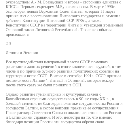
руководством А.- М. Бразаускаса и вторая - сторонник единства с
КПСС с Первым секретарем М.Бурокявичюсом. В марте 1990г.
был избран новый Верховный Совет Литвы, который 11 марта
принял Акт о восстановлении Литовского государства и отменил
действия Конституции Литовской ССР 1978г., а также
Конституции СССР на территории Литвы и утвержден временный
Основной закон Литовской Республики1. Такие же события
произошли в
2 3
Латвии и Эстонии .
Все противодействия центральной власти СССР помешать
реализации данных решений в итоге закончились неудачей, в том
числе и по причине бурного развития политических событий на
территории всего СССР. В итоге в сентябре 1991г. СССР признал
независимость Латвии4, Литвы5 и Эстонии1, которые вскоре
после этого сразу же были приняты в ООН.
Однако развитие гуманитарных и культурных связей с
Балтийскими странами осуществлялось в 90-ые годы XX в., в
большей степени, не благодаря политике сотрудничества России и
государств Балтии, а скорее вопреки практике ее осуществления.
После распада Советского Союза осложнились отношения России
и Балтийскими странами. И это, несмотря на то, что именно
благодаря позиции России эти государства обрели свою