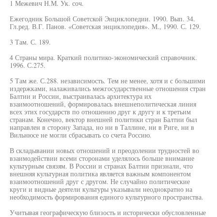
1 Межевич Н.М. Ук. соч.
Ежегодник Большой Советской Энциклопедии. 1990. Вып. 34.
Гл.ред. В.Г. Панов. «Советская энциклопедия». М., 1990. С. 129.
3 Там. С. 189.
4 Страны мира. Краткий политико-экономический справочник.
1996. С.275.
5 Там же. С.288. независимость. Тем не менее, хотя и с большими
издержками, налаживались межгосударственные отношения стран
Балтии и России, выстраивалась архитектура их
взаимоотношений, формировалась внешнеполитическая линия
всех этих государств по отношению друг к другу и к третьим
странам. Конечно, вектор внешней политики стран Балтии был
направлен в сторону Запада, но ни в Таллине, ни в Риге, ни в
Вильнюсе не могли сбрасывать со счета Россию.
В складывании новых отношений и преодолении трудностей во
взаимодействии всеми сторонами уделялось больше внимание
культурным связям. В России и странах Балтии признали, что
внешняя культурная политика является важным компонентом
взаимоотношений друг с другом. Не случайно политические
круги и видные деятели культуры указывали неоднократно на
необходимость формирования единого культурного пространства.
Учитывая географическую близость и исторически обусловленные