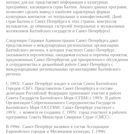
интерес для нас представляет информация о культурных
программах, касающихся стран Балтии. Анализ данных программ,
позволяет сделать вывод о наиболее характерных формах
культурных контактов: от театральных и кинофестивалей, Дней
стран Балтии и Санкт-Петербурга в этих странах, конгрессов
музыкантов, до обменных гастролей театральных и музыкальных
коллективов Балтийских государств и Санкт-Петербурга1.
Следующие Справки Администрации Санкт-Петербурга дают
представление о международных региональных организациях
Балтийского региона, в которых участвует Санкт-Петербург,
указываются перспективы, ожидаемая польза и перечень проектов,
предложенных Санкт-Петербургом для приоритетного обсуждения
и сотрудничества в дальнейшей работе Санкт-Петербурга с
международными региональными организациями Балтийского
региона.
С 1992г. Санкт-Петербург входит в состав Союза Балтийских
Городов (СБГ). Представители Санкт-Петербурга в составе
делегации Российской Федерации принимают участие в работе
Совета Государств Балтийского Моря (СГБМ) с 1993г. В работе
Организации Субрегионального Сотрудничества Государств
Балтийского Моря (ОССГБМ), Санкт-Петербург участвует с
1993г., с момента ее создания. С 1995г. город участвует в рабочих
программах Совета Министров Северных Стран (СМСС).
В 1996г. Санкт-Петербург включен в состав Ассоциации
Европейских городов и Месячников культуры. С 1996г.