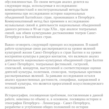
обусловленностью. По своим методам анализ делится на
следующие виды, используемые в исследовании:
компаративистский и институциональный методы были
применены при исследовании истории национальных
объединений Балтийских стран, проживавших в Петербурге.
Коммуникативный метод был применен к исследованию
музыкальных связей и деятельности национальных объединений
данного региона в 90-ые годы ХХв., при анализе театральных
связей, как обмен культурными достижениями театров Санкт-
Петербурга и Балтийских стран.
Важно оговорить следующий принцип исследования. В нашей
работе культурные связи рассматриваются на уровне явлений
культурной жизни Санкт-Петербурга и стран Балтии и на уровне
восприятия культуры в ракурсе контактов, что включало анализ
деятельности национально-культурных объединений стран Балтии
в Санкт-Петербурге, театральных фестивалей, гастролей,
спектаклей, концертов, выступлений и соответствующие оценки
деятелей культуры, политиков, спонсоров, театральных критиков
рассматриваемых явлений. За рамками исследования остался
анализ художественных достоинств, специфики, направлений и
течений культуры, что является прерогативой искусствоведческого
исследования.
Историография, посвященная проблемам, поставленным в данной
работе, невелика по объему и, в основном, посвящена истории и
этнографии Петербурга - Ленинграда - Санкт-Петербурга,
разработке и углублению общих положений по истории