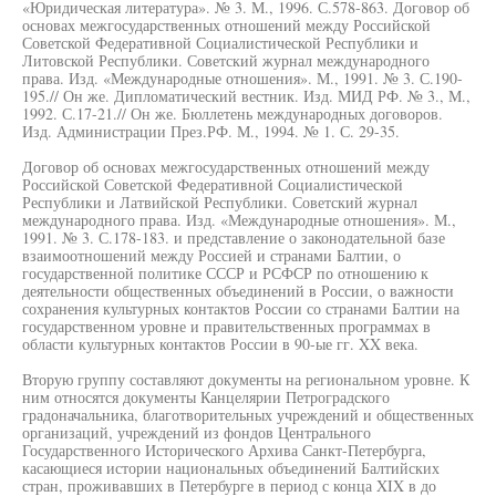
«Юридическая литература». № 3. М., 1996. С.578-863. Договор об
основах межгосударственных отношений между Российской
Советской Федеративной Социалистической Республики и
Литовской Республики. Советский журнал международного
права. Изд. «Международные отношения». М., 1991. № 3. С.190-
195.// Он же. Дипломатический вестник. Изд. МИД РФ. № 3., М.,
1992. С.17-21.// Он же. Бюллетень международных договоров.
Изд. Администрации През.РФ. М., 1994. № 1. С. 29-35.
Договор об основах межгосударственных отношений между
Российской Советской Федеративной Социалистической
Республики и Латвийской Республики. Советский журнал
международного права. Изд. «Международные отношения». М.,
1991. № 3. С.178-183. и представление о законодательной базе
взаимоотношений между Россией и странами Балтии, о
государственной политике СССР и РСФСР по отношению к
деятельности общественных объединений в России, о важности
сохранения культурных контактов России со странами Балтии на
государственном уровне и правительственных программах в
области культурных контактов России в 90-ые гг. XX века.
Вторую группу составляют документы на региональном уровне. К
ним относятся документы Канцелярии Петроградского
градоначальника, благотворительных учреждений и общественных
организаций, учреждений из фондов Центрального
Государственного Исторического Архива Санкт-Петербурга,
касающиеся истории национальных объединений Балтийских
стран, проживавших в Петербурге в период с конца XIX в до