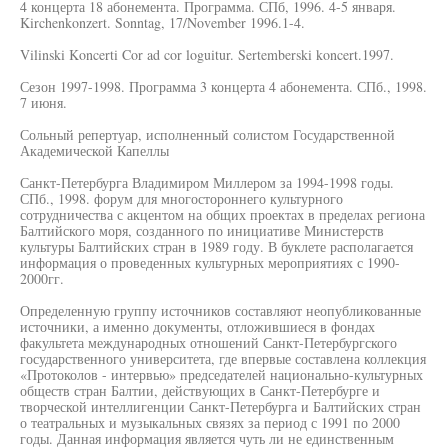
4 концерта 18 абонемента. Программа. СПб, 1996. 4-5 января.
Kirchenkonzert. Sonntag, 17/November 1996.1-4.
Vilinski Koncerti Cor ad cor loguitur. Sertemberski koncert.1997.
Сезон 1997-1998. Программа 3 концерта 4 абонемента. СПб., 1998.
7 июня.
Сольный репертуар, исполненный солистом Государственной
Академической Капеллы
Санкт-Петербурга Владимиром Миллером за 1994-1998 годы.
СПб., 1998. форум для многостороннего культурного
сотрудничества с акцентом на общих проектах в пределах региона
Балтийского моря, созданного по инициативе Министерств
культуры Балтийских стран в 1989 году. В буклете располагается
информация о проведенных культурных мероприятиях с 1990-
2000гг.
Определенную группу источников составляют неопубликованные
источники, а именно документы, отложившиеся в фондах
факультета международных отношений Санкт-Петербургского
государственного университета, где впервые составлена коллекция
«Протоколов - интервью» председателей национально-культурных
обществ стран Балтии, действующих в Санкт-Петербурге и
творческой интеллигенции Санкт-Петербурга и Балтийских стран
о театральных и музыкальных связях за период с 1991 по 2000
годы. Данная информация является чуть ли не единственным