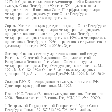
1917г.1; Справки, составленные Администрацией и Комитетом
культуры Санкт-Петербурга в 90-ые гг. XX в., указывают на
приоритет внешней политики Санкт-Петербурга, координацию
международных программ, участие Санкт-Петербурга в
международных проектах и программах.
Справка Комитета по культуре Администрации Санкт-Петербурга»
дает представление о координации международных программ,
приоритете внешней политики, участии Санкт-Петербурга в
международных проектах и программах в 1996г., о мероприятиях,
прошедших в Петербурге в 1996г., перспективах сотрудничества в
гуманитарной сфере с 1997 по 2003гг. Здесь
Договор об основах межгосударственных отношений между
Российской Советской Федеративной Социалистической
Республики и Эстонской Республики. Советский журнал
международного права. Изд. «Международные отношения». М.,
1991. № 3. С. 184-189.// Он же. Бюллетень международных
договоров. Изд. Администрации През.РФ. М., 1994. № 1.С. 20-24.
Сидоров Е.Ю. Концепция развития культуры и искусства РФ.
Ориентиры культурной политики. М., 1995.
Иванов И.С. Тезисы «Внешняя культурная политика России - год
2000». Дипломатический Вестник. Изд. МИД РФ. № 4. 2ООО.
1 Центральный Государственный Исторический Архив Санкт-
Петербурга. Фонды 139, 287,513,569, 706, 1918. наибольший