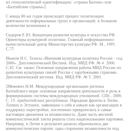
их геополитической идентификации: «страны Балтии» или
«Балтийские страны»2.
С конца 80-ых годов происходит процесс политизации
деятельности неформальных групп и организаций, в большом
количестве возникших в
Сидоров Е.Ю. Концепция развития культуры и искусства РФ.
Ориентиры культурной политики. Главный информационно-
вычислительный центр Министерства культуры РФ. М., 1995.
С.77.
Иванов И.С. Тезисы «Внешняя культурная политика России - год
2000». Дипломатический Вестник. Изд. МИД РФ. № 4. 2000.
С.82. См. также: Основные направления работы МИД России по
развитию культурных связей России с зарубежными странами.
Дипломатический вестник. Изд. МИД РФ. № 5. 2001.
2Межевич Н.М. Международные организации региона
Балтийского моря: основные направления деятельности и роль в
формировании системы международных отношений. СПб., 2000.
С. 15. прибалтийских республиках. Народные фронты в Литве,
Латвии и Эстонии, заявившие о себе в начале как организации в
поддержку перестройки, постепенно превратились в самые
настоящие движения за независимость. Даже часть местной
коммунистической элиты решила стать национальными партиями.
Например, в Литве в результате раскола образовались две
коммунистические партии: одна сторонник независимости под