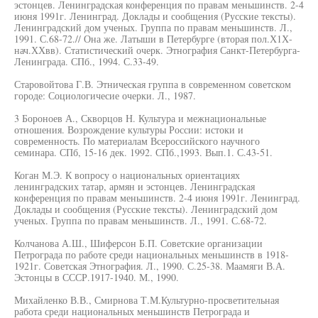
эстонцев. Ленинградская конференция по правам меньшинств. 2-4
июня 1991г. Ленинград. Доклады и сообщения (Русские тексты).
Ленинградский дом ученых. Группа по правам меньшинств. Л.,
1991. С.68-72.// Она же. Латыши в Петербурге (вторая пол.Х1Х-
нач.ХХвв). Статистический очерк. Этнография Санкт-Петербурга-
Ленинграда. СПб., 1994. С.33-49.
Старовойтова Г.В. Этническая группа в современном советском
городе: Социологичесие очерки. Л., 1987.
3 Бороноев А., Скворцов Н. Культура и межнациональные
отношения. Возрождение культуры России: истоки и
современность. По материалам Всероссийского научного
семинара. СПб, 15-16 дек. 1992. СПб.,1993. Вып.1. С.43-51.
Коган М.Э. К вопросу о национальных ориентациях
ленинградских татар, армян и эстонцев. Ленинградская
конференция по правам меньшинств. 2-4 июня 1991г. Ленинград.
Доклады и сообщения (Русские тексты). Ленинградский дом
ученых. Группа по правам меньшинств. Л., 1991. С.68-72.
Колчанова А.Ш., Шиферсон Б.П. Советские организации
Петрограда по работе среди национальных меньшинств в 1918-
1921г. Советская Этнография. Л., 1990. С.25-38. Маамяги В.А.
Эстонцы в СССР.1917-1940. М., 1990.
Михайленко В.В., Смирнова Т.М.Культурно-просветительная
работа среди национальных меньшинств Петрограда и