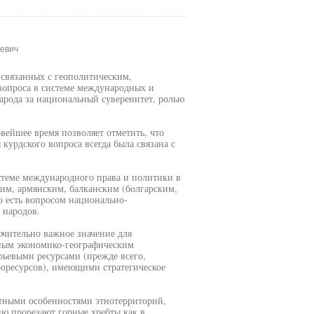
еевич
 связанных с геополитическим,
вопроса в системе международных и
арода за национальный суверенитет, ролью
ейшее время позволяет отметить, что
курдского вопроса всегда была связана с
стеме международного права и политики в
ким, армянским, балканским (болгарским,
о есть вопросом национально-
 народов.
чительно важное значение для
дным экономико-географическим
евыми ресурсами (прежде всего,
роресурсов), имеющими стратегическое
тными особенностями этнотерриторий,
ю прорезают горные хребты как в