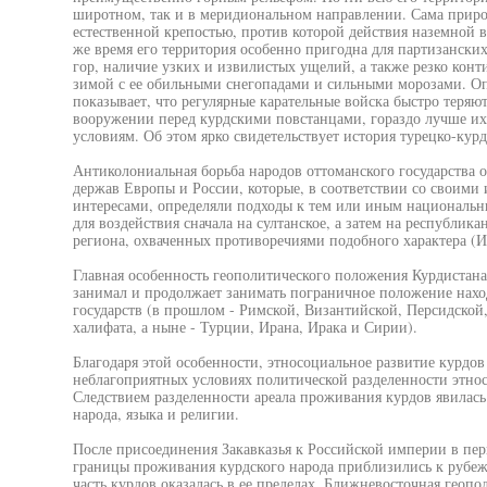
широтном, так и в меридиональном направлении. Сама приро
естественной крепостью, против которой действия наземной 
же время его территория особенно пригодна для партизанских
гор, наличие узких и извилистых ущелий, а также резко кон
зимой с ее обильными снегопадами и сильными морозами. О
показывает, что регулярные карательные войска быстро теряю
вооружении перед курдскими повстанцами, гораздо лучше 
условиям. Об этом ярко свидетельствует история турецко-кур
Антиколониальная борьба народов оттоманского государства 
держав Европы и России, которые, в соответствии со своим
интересами, определяли подходы к тем или иным национальн
для воздействия сначала на султанское, а затем на республик
региона, охваченных противоречиями подобного характера (Ир
Главная особенность геополитического положения Курдистана с
занимал и продолжает занимать пограничное положение наход
государств (в прошлом - Римской, Византийской, Персидской
халифата, а ныне - Турции, Ирана, Ирака и Сирии).
Благодаря этой особенности, этносоциальное развитие курдов
неблагоприятных условиях политической разделенности этно
Следствием разделенности ареала проживания курдов явилась
народа, языка и религии.
После присоединения Закавказья к Российской империи в пер
границы проживания курдского народа приблизились к рубежа
часть курдов оказалась в ее пределах. Ближневосточная геопо