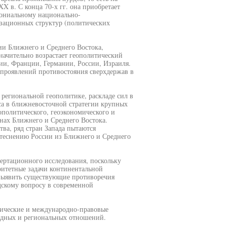
X в. С конца 70-х гг. она приобретает
лониальному национально-
зационных структур (политических
ии Ближнего и Среднего Востока,
ачительно возрастает геополитический
ии, Франции, Германии, России, Израиля.
 проявлений противостояния сверхдержав в
региональной геополитике, раскладе сил в
оса в ближневосточной стратегии крупных
ополитического, геоэкономического и
онах Ближнего и Среднего Востока.
ва, ряд стран Запада пытаются
теснению России из Ближнего и Среднего
ертационного исследования, поскольку
ритетные задачи континентальной
 выявить существующие противоречия
дскому вопросу в современной
мические и международно-правовые
одных и региональных отношений.