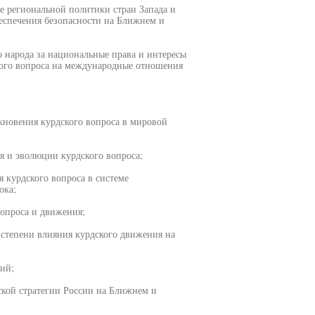
е региональной политики стран Запада и
еспечения безопасности на Ближнем и
о народа за национальные права и интересы
кого вопроса на международные отношения
кновения курдского вопроса в мировой
я и эволюции курдского вопроса;
я курдского вопроса в системе
ока;
вопроса и движения;
 степени влияния курдского движения на
ий;
ской стратегии России на Ближнем и