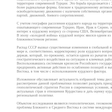
территории современной Турции. Это борьба продолжается с X
более радикальные формы, близкие к традиционному антико
освободительному движению с наличием собственных органи
партий, движений, боевого сопротивления).
С учетом географии расселения курдского народа на территор
охватывающего современные Турцию, Иран, Ирак и Сирию, зн
интерес к курдскому вопросу со стороны США, Великобритан
В эпоху «холодной войны» курдский вопрос явился одним из
ближневосточном регионе.
Распад СССР вызвал существенные изменения в глобальной и 
мире и, соответственно, корректировку роли курдского вопр
держав, который, по-прежнему, остается одним из рычагов ге
геостратегического воздействия на ситуацию в ключевых рай
Воспользовавшись системным кризисом Российского государст
предпринять активные действия по ослаблению позиций и вы
Востока, в том числе с использованием курдского фактора.
Изложенное обуславливает актуальность избранной темы дисс
рассмотрение данной проблематики позволяет раскрыть прио
геополитической стратегии России в современных условиях,
актуальных стран в отношении Курдистана и дать оценку кур
региональной политике.
Объектом исследования являются геополитические, геоэконо
проблемы Ближнего и Среднего Востока в системе междунар