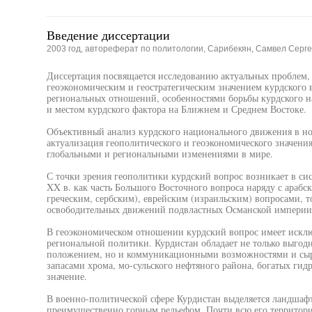
Введение диссертации
2003 год, автореферат по политологии, Сарибекян, Самвел Серг
Диссертация посвящается исследованию актуальных проблем,
геоэкономическим и геостратегическим значением курдского 
региональных отношений, особенностями борьбы курдского н
и местом курдского фактора на Ближнем и Среднем Востоке.
Объективный анализ курдского национального движения в нов
актуализация геополитического и геоэкономического значения 
глобальными и региональными изменениями в мире.
С точки зрения геополитики курдский вопрос возникает в си
XX в. как часть Большого Восточного вопроса наряду с арабс
греческим, сербским), еврейским (израильским) вопросами, т
освободительных движений подвластных Османской империи
В геоэкономическом отношении курдский вопрос имеет исклю
региональной политики. Курдистан обладает не только выго
положением, но и коммуникационными возможностями и сырь
запасами хрома, мо-сульского нефтяного района, богатых гид
значение.
В военно-политической сфере Курдистан выделяется ландшаф
преимущественно горным рельефом. Почти всю его территори