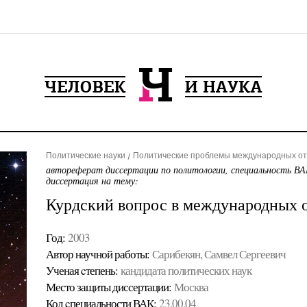
Политические науки
Политические проблемы международных от
автореферат диссертации по политологии, специальность ВА
диссертация на тему:
Курдский вопрос в международных 
Год:
2003
Автор научной работы:
Сарибекян, Самвел Сергеевич
Ученая cтепень:
кандидата политических наук
Место защиты диссертации:
Москва
Код cпециальности ВАК:
23.00.04