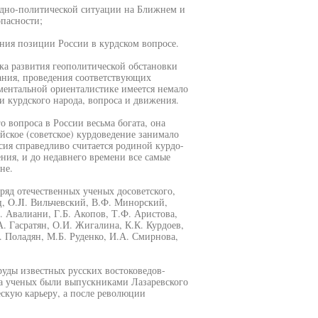
одно-политической ситуации на Ближнем и
опасности;
ения позиции России в курдском вопросе.
ка развития геополитической обстановки
ания, проведения соответствующих
ментальной ориенталистике имеется немало
 курдского народа, вопроса и движения.
о вопроса в России весьма богата, она
йское (советское) курдоведение занимало
сия справедливо считается родиной курдо-
ения, и до недавнего времени все самые
не.
ряд отечественных ученых досоветского,
ц, O.JI. Вильчевский, В.Ф. Минорский,
 Авалиани, Г.Б. Акопов, Т.Ф. Аристова,
А. Гасратян, О.И. Жигалина, К.К. Курдоев,
. Поладян, М.Б. Руденко, И.А. Смирнова,
руды известных русских востоковедов-
а ученых были выпускниками Лазаревского
скую карьеру, а после революции