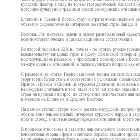
курдский фактор в силу не только географической близости Ку
историко-культурной традиции российско-курдских отношени
Ближний и Средний Восток, будучи стратегически важным ре
объектом сосредоточения интересов развитых стран Запада и
Востока. Эти интересы имели и имеют разноплановый характе
военно-стратегические и цивилизационные составляющие.
Во второй половине XIX в., точнее - по итогам русско-турецк
вмешательству западных стран в судьбу Османской империи, р
последующим ее разделом, - происходит формирование Восточ
международных отношений, а также курдского вопроса как ег
С разделом по итогам Первой мировой войны азиатских влад
территории Курдистана в соответстви с условиями Лозаннског
Ираном, Ираком и Сирией, в курдском движении появилась но
необходимо учитывать в том числе и с точки зрения оказани
стран на курдский вопрос, их стремление использовать данн
интересов на Ближнем и Среднем Востоке.
На разных этапах исторического развития курдский вопрос п
обозначения национальных интересов курдского народа и выра
прав и свобод в системе международных отношений в регион
В процессе этногенеза и развития национального самосознан
конкретизация задач, форм и методов борьбы, высшим проявл
национального суверенитета в одной из частей исторического 