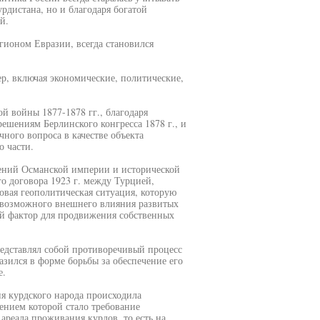
рдистана, но и благодаря богатой
й.
гионом Евразии, всегда становился
р, включая экономические, политические,
ой войны 1877-1878 гг., благодаря
ешениям Берлинского конгресса 1878 г., и
ного вопроса в качестве объекта
о части.
ений Османской империи и исторической
о договора 1923 г. между Турцией,
вая геополитическая ситуация, которую
я возможного внешнего влияния развитых
ый фактор для продвижения собственных
редставлял собой противоречивый процесс
зился в форме борьбы за обеспечение его
е.
ия курдского народа происходила
ением которой стало требование
ареала проживания курдов, то есть на