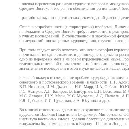
- оценка перспектив развития курдского вопроса в междунар
Среднем Востоке и его роли в обеспечении региональной без
- разработка научно-практических рекомендаций для определ
Степень разработанности (историография) проблемы. Динами
на Ближнем и Среднем Востоке требует адекватного реагиров
научных исследований. В отечественной и зарубежной фунда
исследований, посвященных курдоведению, изучению истории
При этом следует особо отметить, что историография курдског
насчитывает не одно столетие, и до последнего времени росси
одно из передовых мест в мировой курдоведческой науке. Рос
ведения как отдельной и самостоятельной отрасли востоковед
значительные исследовани в этой науке делались в нашей стра
Большой вклад в исследование проблем курдоведения внесли 
советского и постсоветского времени (в частности, Н.Г. Адон
В.П. Никитин, И.М. Дьяконов, Н.Я. Марр, И.А, Орбели, Ю.Ю.
Г.С. Асатрян, А.Г. Багиров, В. Байбуртян, Е.И. Васильева, М.
М.С. Лазарев, Ш.Х. Мгои, Ж.С. Мусаэлян, А.Д. Папазян, А.П
P.JL Цаболов, И.И. Цукерман, З.А. Юсупова и др.).
Во многих отношениях до сих пор сохраняют свое значение т
курдологов Василия Никитина и Владимира Минор-ского. Об
института восточных языков, сделали блестящую дипломатиче
вынуждены были эмигрировать в Европу - Париж и Лондон.