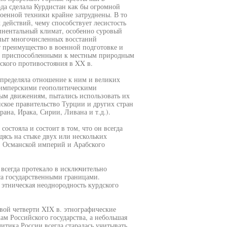
да сделала Курдистан как бы огромной
военной техники крайне затруднены. В то
 действий, чему способствует лесистость
тинентальный климат, особенно суровый
пыт многочисленных восстаний
т преимущество в военной подготовке и
их приспособленными к местным природным
дского противостояния в XX в.
определяла отношение к ним и великих
и имперскими геополитическими
ым движениям, пытались использовать их
анское правительство Турции и других стран
ана, Ирака, Сирии, Ливана и т.д.).
остояла и состоит в том, что он всегда
ясь на стыке двух или нескольких
, Османской империй и Арабского
 всегда протекало в исключительно
са государственными границами.
 этническая неоднородность курдского
вой четверти XIX в. этнографические
м Российского государства, а небольшая
литика России всегда старалась учитывать