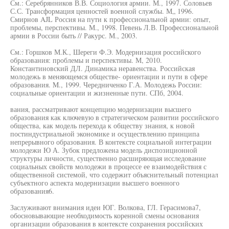
См.: Серебрянников В.В. Социология армии. М., 1997. Соловьев
С.С. Трансформация ценностей военной службы. М„ 1996.
Смирнов AJL Россия на пути к профессиональной армии: опыт,
проблемы, перспективы. М., 1998. Певень Л.В. Профессиональной
армии в России быть // Ракурс. М., 2003.
См.: Горшков М.К., Шереги Ф.Э. Модернизация российского
образования: проблемы и перспективы. М, 2010.
Константиновский ДЛ. Динамика неравенства. Российская
молодежь в меняющемся обществе- ориентации и пути в сфере
образования. M., 1999. Чередниченко Г.А. Молодежь России:
социальные ориентации и жизненные пути. СПб, 2004.
вания, рассматривают концепцию модернизации высшего
образования как ключевую в стратегическом развитии российского
общества, как модель перехода к обществу знания, к новой
постиндустриальной экономике и осуществлению принципа
непрерывного образования. В контексте социальной интеграции
молодежи Ю А. Зубок предложена модель диспозиционной
структуры личности, существенно расширяющая исследование
социальных свойств молодежи в процессе ее взаимодействия с
общественной системой, что содержит объяснительный потенциал
субъектного аспекта модернизации высшего военного
образования6.
Заслуживают внимания идеи ЮГ. Волкова, ГЛ. Герасимова7,
обосновывающие необходимость коренной смены основания
организации образования в контексте сохранения российских