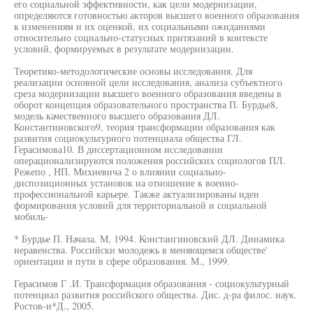
его социальной эффективности, как цели модернизации,
определяются готовностью акторов высшего военного образования
к изменениям и их оценкой, их социальными ожиданиями
относительно социально-статусных притязаний в контексте
условий, формируемых в результате модернизации.
Теоретико-методологические основы исследования. Для
реализации основной цели исследования, анализа субъектного
среза модернизации высшего военного образования введены в
оборот концепция образовательного пространства П. Бурдье8,
модель качественного высшего образования ДЛ.
Константиновского9, теория трансформации образования как
развития социокультурного потенциала общества ГЛ.
Герасимова10. В диссертационном исследовании
операционализируются положения российских социологов ПЛ.
Режепо , НП. Михневича 2 о влиянии социально-
диспозиционных установок на отношение к военно-
профессиональной карьере. Также актуализированы идеи
формирования условий для территориальной и социальной
мобиль-
* Бурдье П. Начала. М, 1994. Констангиновский ДЛ. Динамика
неравенства. Российски молодежь в меняющемся обществе'
ориентации и пути в сфере образования. М., 1999.
Герасимов Г .И. Трансформация образования - социокультурный
потенциал развития российского общества. Дис. д-ра филос. наук.
Ростов-и*Д., 2005.