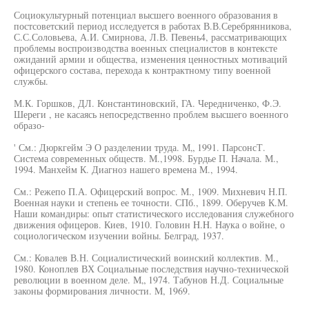
Социокультурный потенциал высшего военного образования в
постсоветский период исследуется в работах В.В.Серебрянникова,
С.С.Соловьева, А.И. Смирнова, Л.В. Певень4, рассматривающих
проблемы воспроизводства военных специалистов в контексте
ожиданий армии и общества, изменения ценностных мотиваций
офицерского состава, перехода к контрактному типу военной
службы.
М.К. Горшков, ДЛ. Константиновский, ГА. Чередниченко, Ф.Э.
Шереги , не касаясь непосредственно проблем высшего военного
образо-
' См.: Дюркгейм Э О разделении труда. М„ 1991. ПарсонсТ.
Система современных обществ. М.,1998. Бурдье П. Начала. М.,
1994. Манхейм К. Диагноз нашего времена М., 1994.
См.: Режепо П.А. Офицерский вопрос. М., 1909. Михневич Н.П.
Военная науки и степень ее точности. СПб., 1899. Оберучев К.М.
Наши командиры: опыт статистического исследования служебного
движения офицеров. Киев, 1910. Головин H.H. Наука о войне, о
социологическом изучении войны. Белград, 1937.
См.: Ковалев В.Н. Социалистический воинский коллектив. М.,
1980. Коноплев ВХ Социальные последствия научно-технической
революции в военном деле. М„ 1974. Табунов Н.Д. Социальные
законы формирования личности. M, 1969.