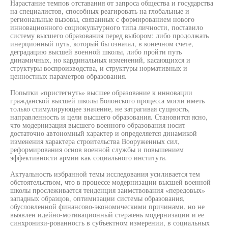
Нарастание темпов отставания от запроса общества и государства
на специалистов, способных реагировать на глобальные и
региональные вызовы, связанных с формированием нового
инновационного социокультурного типа личности, поставило
систему высшего образования перед выбором: либо продолжать
инерционный путь, который бы означал, в конечном счете,
деградацию высшей военной школы, либо пройти путь
динамичных, но кардинальных изменений, касающихся и
структуры воспроизводства, и структуры нормативных и
ценностных параметров образования.
Попытки «пристегнуть» высшее образование к инновации
гражданской высшей школы Болонского процесса могли иметь
только стимулирующее значение, не затрагивая сущность,
направленность и цели высшего образования. Становится ясно,
что модернизация высшего военного образования носит
достаточно автономный характер и определяется динамикой
изменения характера строительства Вооруженных сил,
реформирования основ военной службы и повышением
эффективности армии как социального института.
Актуальность избранной темы исследования усиливается тем
обстоятельством, что в процессе модернизации высшей военной
школы прослеживается тенденция заимствования «передовых»
западных образцов, оптимизации системы образования,
обусловленной финансово-экономическими причинами, но не
выявлен идейно-мотивационный стержень модернизации и ее
синхронизи-рованносгь в субъектном измерении, в социальных