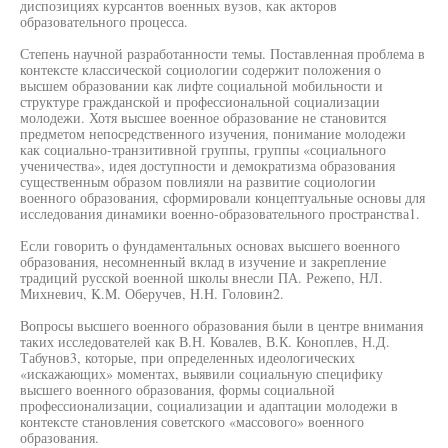
диспозициях курсантов военных вузов, как акторов
образовательного процесса.
Степень научной разработанности темы. Поставленная проблема в
контексте классической социологии содержит положения о
высшем образовании как лифте социальной мобильности и
структуре гражданской и профессиональной социализации
молодежи. Хотя высшее военное образование не становится
предметом непосредственного изучения, понимание молодежи
как социально-транзитивной группы, группы «социального
ученичества», идея доступности и демократизма образования
существенным образом повлияли на развитие социологии
военного образования, сформировали концептуальные основы для
исследования динамики военно-образовательного пространства1.
Если говорить о фундаментальных основах высшего военного
образования, несомненный вклад в изучение и закрепление
традиций русской военной школы внесли ПА. Режепо, НЛ.
Михневич, K.M. Оберучев, H.H. Головин2.
Вопросы высшего военного образования были в центре внимания
таких исследователей как В.Н. Ковалев, В.К. Коноплев, Н.Д.
Табунов3, которые, при определенных идеологических
«искажающих» моментах, выявили социальную специфику
высшего военного образования, формы социальной
профессионализации, социализации и адаптации молодежи в
контексте становления советского «массового» военного
образования.