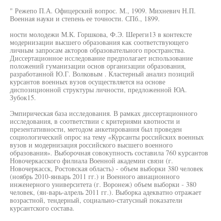
" Режепо П.А. Офицерский вопрос. М., 1909. Михневич Н.П.
Военная науки и степень ее точности. СПб., 1899.
ности молодежи М.К. Горшкова, Ф.Э. Шереги13 в контексте
модернизации высшего образования как соответствующего
личным запросам акторов образовательного пространства.
Диссертационное исследование предполагает использование
положений гуманизации основ организации образования,
разработанной Ю.Г. Волковым . Кластерный анализ позиций
курсантов военных вузов осуществляется на основе
диспозиционной структуры личности, предложенной ЮА.
Зубок15.
Эмпирическая база исследования. В рамках диссертационного
исследования, в соответствии с критериями квотности и
презентативности, методом анкетирования был проведен
социологический опрос на тему «Курсанты российских военных
вузов и модернизация российского высшего военного
образования». Выборочная совокупность составила 760 курсантов
Новочеркасского филиала Военной академии связи (г.
Новочеркасск, Ростовская область) - объем выборки 380 человек
(ноябрь 2010-январь 2011 гг.) и Военного авиационного
инженерного университета (г. Воронеж) объем выборки - 380
человек, (ян-варь-алрель 2011 гг.). Выборка адекватно отражает
возрастной, тендерный, социально-статусный показатели
курсантского состава.