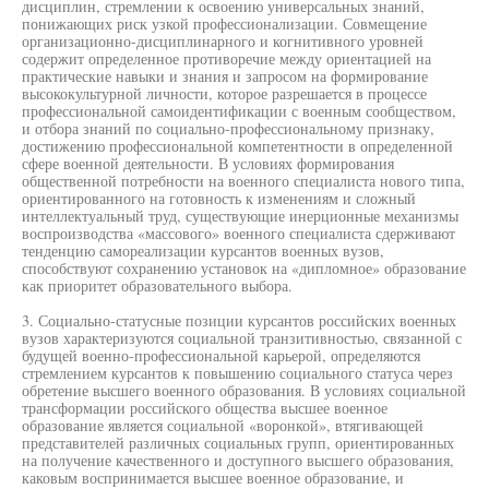
дисциплин, стремлении к освоению универсальных знаний,
понижающих риск узкой профессионализации. Совмещение
организационно-дисциплинарного и когнитивного уровней
содержит определенное противоречие между ориентацией на
практические навыки и знания и запросом на формирование
высококультурной личности, которое разрешается в процессе
профессиональной самоидентификации с военным сообществом,
и отбора знаний по социально-профессиональному признаку,
достижению профессиональной компетентности в определенной
сфере военной деятельности. В условиях формирования
общественной потребности на военного специалиста нового типа,
ориентированного на готовность к изменениям и сложный
интеллектуальный труд, существующие инерционные механизмы
воспроизводства «массового» военного специалиста сдерживают
тенденцию самореализации курсантов военных вузов,
способствуют сохранению установок на «дипломное» образование
как приоритет образовательного выбора.
3. Социально-статусные позиции курсантов российских военных
вузов характеризуются социальной транзитивностью, связанной с
будущей военно-профессиональной карьерой, определяются
стремлением курсантов к повышению социального статуса через
обретение высшего военного образования. В условиях социальной
трансформации российского общества высшее военное
образование является социальной «воронкой», втягивающей
представителей различных социальных групп, ориентированных
на получение качественного и доступного высшего образования,
каковым воспринимается высшее военное образование, и