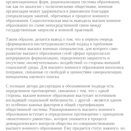
организационных форм, рационализации системы образования,
так как по аналогии с политическими обществами, военная
организация может удерживаться в равновесии благодаря
специализации занятий, обретаемых в процессе военного
образования. Социологическая мысль выводила высшее военное
образование по схеме непосредственной связи между
государственным запросом и военной практикой.
Таким образом, делается вывод о том, что в первую очередь
сформировался институционалистский подход к проблемам
подготовки высших военных специалистов, для которого само
развитие высшего образования (этой сферы) предполагало
непрерывную формализацию, определенную закрытость и
отсутствие «возмутительных» воздействий со стороны внешней
социальной среды. Для высшего военного образования вносились
поправки, связанные со свободой и ценностями самореализации,
инициативы научного поиска.
С позиции автора диссертации в обозначенном подходе есть
определенное противоречие, связанное с тем, что с одной
стороны, высшее военное образование выступает источником
восходящей социальной мобильности, с другой - является одним
из особенно важных факторов в общей стратификации
общественной системы. Ранжированность высшего военного
образования вступает в определенное противоречие с принципом
«монотонного равенства», которое снимается в процессе
демократического контроля общества по совершенствованию
высшего военного образования. Ему придается статус важного, но