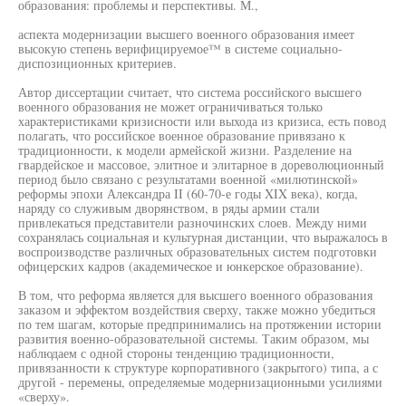
образования: проблемы и перспективы. М.,
аспекта модернизации высшего военного образования имеет
высокую степень верифицируемое™ в системе социально-
диспозиционных критериев.
Автор диссертации считает, что система российского высшего
военного образования не может ограничиваться только
характеристиками кризисности или выхода из кризиса, есть повод
полагать, что российское военное образование привязано к
традиционности, к модели армейской жизни. Разделение на
гвардейское и массовое, элитное и элитарное в дореволюционный
период было связано с результатами военной «милютинской»
реформы эпохи Александра II (60-70-е годы XIX века), когда,
наряду со служивым дворянством, в ряды армии стали
привлекаться представители разночинских слоев. Между ними
сохранялась социальная и культурная дистанции, что выражалось в
воспроизводстве различных образовательных систем подготовки
офицерских кадров (академическое и юнкерское образование).
В том, что реформа является для высшего военного образования
заказом и эффектом воздействия сверху, также можно убедиться
по тем шагам, которые предпринимались на протяжении истории
развития военно-образовательной системы. Таким образом, мы
наблюдаем с одной стороны тенденцию традиционности,
привязанности к структуре корпоративного (закрытого) типа, а с
другой - перемены, определяемые модернизационными усилиями
«сверху».