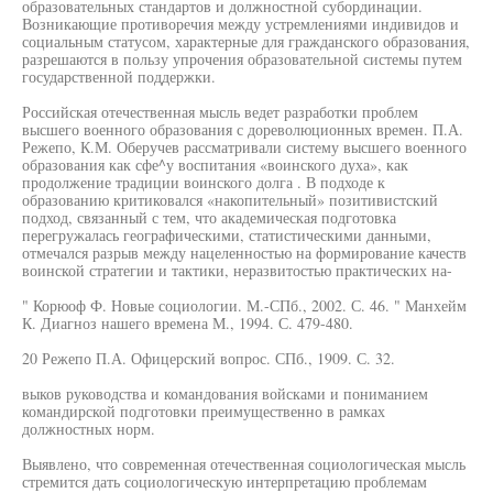
образовательных стандартов и должностной субординации.
Возникающие противоречия между устремлениями индивидов и
социальным статусом, характерные для гражданского образования,
разрешаются в пользу упрочения образовательной системы путем
государственной поддержки.
Российская отечественная мысль ведет разработки проблем
высшего военного образования с дореволюционных времен. П.А.
Режепо, К.М. Оберучев рассматривали систему высшего военного
образования как сфе^у воспитания «воинского духа», как
продолжение традиции воинского долга . В подходе к
образованию критиковался «накопительный» позитивистский
подход, связанный с тем, что академическая подготовка
перегружалась географическими, статистическими данными,
отмечался разрыв между нацеленностью на формирование качеств
воинской стратегии и тактики, неразвитостью практических на-
" Корюоф Ф. Новые социологии. М.-СПб., 2002. С. 46. " Манхейм
К. Диагноз нашего времена М., 1994. С. 479-480.
20 Режепо П.А. Офицерский вопрос. СПб., 1909. С. 32.
выков руководства и командования войсками и пониманием
командирской подготовки преимущественно в рамках
должностных норм.
Выявлено, что современная отечественная социологическая мысль
стремится дать социологическую интерпретацию проблемам