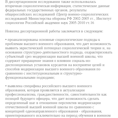
В диссертационном исследовании также использовалась
вторичная социологическая информация, статистические данные
федеральных государственных органов, результаты
общероссийских исследований (Центр военно-социологических
исследований Министерства обороны РФ 2002-2005 гг., Институт
социологии Российской академии наук 2005-2010 гт.16
Новизна диссертационной работы заключается в следующем:
• проанализированы основные социологические подходы к
проблемам высшего военного образования, что дает возможность
выявить эвристический потенциал социологической теории и, на
основании структурно-деятельностного подхода, охарактеризовать
субъектный срез модернизации высшей военной школы, что
содержит приращение знания о влиянии социаль-но-
диспозиционных установок курсантов на восприятие целей и
способов модернизации высшего военного образования по
сравнению с институциональным и структурно-
функциональными подходами;
• выявлена специфика российского высшего военного
образования, которая проявляется в актуализации
профессионализма, гражданственности, самостоятельности как
позиций будущего офицера, что дает возможность сделать
определенный шаг в отношении перспектив модернизации
отечественной высшей военной школы по сравнению с
концепцией однонаправленного образования - образования,
ориентированного исключительно на период обучения в военном