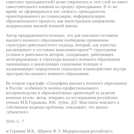
советских преподавателей) резко сократилось и этот слой не имеет
самостоятельного влияния на процесс преподавания. В то же
время, не сформировался тип «нового» преподавателя,
ориентированного на гуманизацию, информатизацию
образовательного процесса, как магистральное направление
модернизации высшей военной школы.
Автор придерживается позиции, что для описания состояния
высшего военного образования необходимо применение
структурно-деятельностного подхода, который, как известно,
рассматривает в состоянии комплиментарное™ структурные
условия и деятельность акторов, созидающих, работающих,
интегрированных в структуры высшего военного образования,
занимающих и реализующих социальные позиции и
налаживающих определенное социальное взаимодействие внутри
пространства высшего военного образования.
Во втором параграфе «Специфика высшего военного образования
в России: особенности военно-профессионального
воспроизводства и образовательных ориентаций ку рсантов
военных вузов» автор, опираясь на исследования российских
ученых М.К Горшкова, ЮА. Зубок, ДЛ. Константи-новского и
собственное видение проблемы, показывает, что анализ
субъектного
2010. С. 7.
м Горшков М.К., Шереги Ф.Э. Модернизация российского