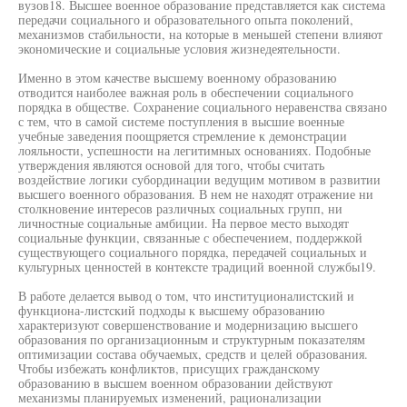
вузов18. Высшее военное образование представляется как система
передачи социального и образовательного опыта поколений,
механизмов стабильности, на которые в меньшей степени влияют
экономические и социальные условия жизнедеятельности.
Именно в этом качестве высшему военному образованию
отводится наиболее важная роль в обеспечении социального
порядка в обществе. Сохранение социального неравенства связано
с тем, что в самой системе поступления в высшие военные
учебные заведения поощряется стремление к демонстрации
лояльности, успешности на легитимных основаниях. Подобные
утверждения являются основой для того, чтобы считать
воздействие логики субординации ведущим мотивом в развитии
высшего военного образования. В нем не находят отражение ни
столкновение интересов различных социальных групп, ни
личностные социальные амбиции. На первое место выходят
социальные функции, связанные с обеспечением, поддержкой
существующего социального порядка, передачей социальных и
культурных ценностей в контексте традиций военной службы19.
В работе делается вывод о том, что институционалистский и
функциона-листский подходы к высшему образованию
характеризуют совершенствование и модернизацию высшего
образования по организационным и структурным показателям
оптимизации состава обучаемых, средств и целей образования.
Чтобы избежать конфликтов, присущих гражданскому
образованию в высшем военном образовании действуют
механизмы планируемых изменений, рационализации