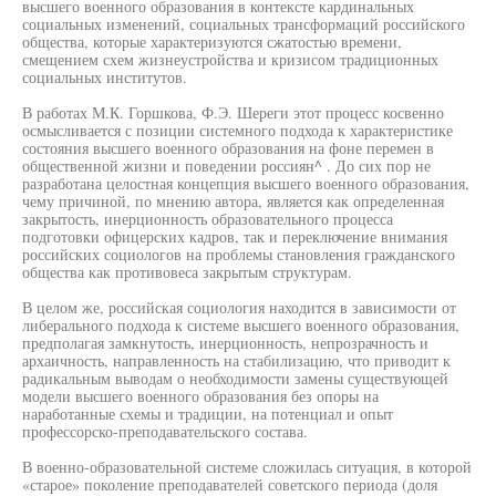
высшего военного образования в контексте кардинальных
социальных изменений, социальных трансформаций российского
общества, которые характеризуются сжатостью времени,
смещением схем жизнеустройства и кризисом традиционных
социальных институтов.
В работах М.К. Горшкова, Ф.Э. Шереги этот процесс косвенно
осмысливается с позиции системного подхода к характеристике
состояния высшего военного образования на фоне перемен в
общественной жизни и поведении россиян^ . До сих пор не
разработана целостная концепция высшего военного образования,
чему причиной, по мнению автора, является как определенная
закрытость, инерционность образовательного процесса
подготовки офицерских кадров, так и переключение внимания
российских социологов на проблемы становления гражданского
общества как противовеса закрытым структурам.
В целом же, российская социология находится в зависимости от
либерального подхода к системе высшего военного образования,
предполагая замкнутость, инерционность, непрозрачность и
архаичность, направленность на стабилизацию, что приводит к
радикальным выводам о необходимости замены существующей
модели высшего военного образования без опоры на
наработанные схемы и традиции, на потенциал и опыт
профессорско-преподавательского состава.
В военно-образовательной системе сложилась ситуация, в которой
«старое» поколение преподавателей советского периода (доля