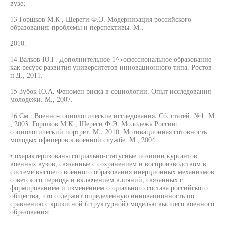
вузе;
13 Горшков М.К , Шереги Ф.Э. Модернизация российского
образования: проблемы и перспективы. М.,
2010.
14 Валков Ю.Г. Дополнительное 1^>офессиональное образование
как ресурс развития университетов инновационного типа. Ростов-
н'Д., 2011.
15 Зубок Ю.А. Феномен риска в социологии. Опыт исследования
молодежи. М., 2007.
16 См.: Военно-социологические исследования. Сб. статей, №1. М
, 2003. Горшков M.K., Шереги Ф.Э. Молодежь России:
социологический портрет. М., 2010. Мотивационная готовность
молодых офицеров к военной службе. М., 2004.
• охарактеризованы социально-статусные позиции курсантов
военных вузов, связанные с сохранением и воспроизводством в
системе высшего военного образования инерционных механизмов
советского периода и включением влияний, связанных с
формированием и изменением социального состава российского
общества, что содержит определенную инновационность по
сравнению с кризисной (структурной) моделью высшего военного
образования;