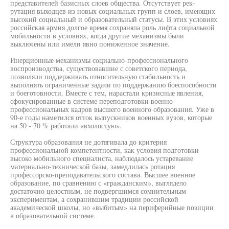
представителей базисных слоев общества. Отсутствует рек-
рутация выходцев из новых социальных групп и слоев, имеющих
высокий социальный и образовательный статусы. В этих условиях
российская армия долгое время сохраняла роль лифта социальной
мобильности в условиях, когда другие механизмы были
выключены или имели явно пониженное значение.
Инерционные механизмы социально-профессионального
воспроизводства, существовавшие с советского периода,
позволяли поддерживать относительную стабильность и
выполнять ограниченные задачи по поддержанию боеспособности
и боеготовности. Вместе с тем, нарастали кризисные явления,
сфокусированные в системе переподготовки военно-
профессиональных кадров высшего военного образования. Уже в
90-е годы наметился отток выпускников военных вузов, которые
на 50 - 70 % работали «вхолостую».
Структура образования не дотягивала до критерия
профессиональной компетентности, как условия подготовки
высоко мобильного специалиста, наблюдалось устаревание
материально-технической базы, замедлилась ротация
профессорско-преподавательского состава. Высшее военное
образование, по сравнению с «гражданским», выглядело
достаточно целостным, не подвергшимся сомнительным
экспериментам, а сохранившим традиции российской
академической школы, но «выбитым» на периферийные позиции
в образовательной системе.